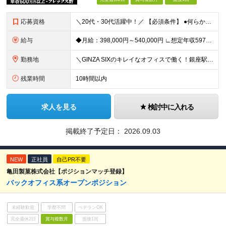
応募資格
＼20代・30代活躍中！／ 【必須条件】 ●何らかのデジタルマーケティング実務経験（toB・toC不問） ※学歴不問 ≪こんな方にぴったりです！≫ ★MA/CRMツールの設計・運用実務経験（1年以上
給与
◆月給：398,000円～540,000円 ∟想定年収597万円～810万円 ※経験・スキルにより、給与額を決定します ※上記月給には固定残業代（月20時間分/53,600円～72,800円）を含み
勤務地
＼GINZA SIXのキレイなオフィスで働く！銀座駅・東銀座駅から徒歩1分／ ★東京都中央区銀座6-10-1 GINZA SIX 9F (変更の範囲)上記を除く当社関連勤務地
残業時間
10時間以内
求人を見る
検討中に入れる
掲載終了予定日：
2026.09.03
NEW
正社員
自己PR不要
亀田製菓株式会社【ポジションマッチ登録】
バックオフィス系オープンポジション
未経験歓迎
学歴不問
ベテランOK
完全週休2日
賞与複数月
面接1回