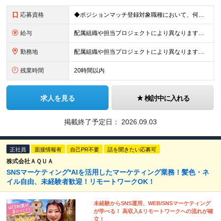
応募資格
◆ポジションマッチ登録対象職種において、何かしらの知識・経験を有する方
給与
配属組織や担当プロジェクトにより異なります。 想定年収：450万円～1100万円 ※ご経験やスキルに応じて決定します。 ※上記想定年収はあくまでも目安の金額であり、 選考を通じて上下する可能性があ
勤務地
配属組織や担当プロジェクトにより異なります。 ◆新潟本社 新潟県新潟市江南区亀田工業団地3丁目1番1号 ◆東京オフィス 東京都中央区入船3丁目3番8号 ヒューリック築地イーストビル 東京オフィス
残業時間
20時間以内
求人を見る
検討中に入れる
掲載終了予定日：
2026.09.03
正社員
面接情報有
自己PR不要
話を聞きたい応募可
株式会社ＡＱＵＡ
SNSマーケティング*AIを活用したマーケティング業務！髪色・ネ
イル自由、未経験者歓迎！リモートワークOK！
未経験からSNS運用、WEB/SNSマーケティング
が学べる！ 高収入&リモートワークへの流れが確
立！