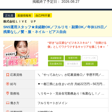
掲載終了予定日：
2026.08.27
正社員
面接情報有
自己PR不要
株式会社ＬＩＶＥ ＵＰ
SNS運用スタッフ★未経験OK／フルリモ・副業OK／年休125日／
残業なし／髪・服・ネイル・ピアス自由
“好き”は立派な“ビジネススキル”！ 「仕掛ける
側」としてワクワクするキャリアを描こう★＋゜
未経験歓迎
学歴不問
ベテランOK
完全週休2日
賞与複数月
面接1回
応募資格
＼「やってみたい」が応募資格◎／ 学歴不問／未経験歓迎／業種未経験歓迎／社会人デビュー歓迎／第二新卒歓迎／ブランクOK 経験やスキルは一切不問◎ 大切なのは「挑戦してみたい」という気持ちです！
給与
▼一都三県にお住まいの方 月給22万円～50万円＋インセンティブ＋賞与＋各種手当 ▼上記以外の地域にお住まいの方 月給21万円～50万円＋インセンティブ＋賞与＋各種手当 ※経験・能力を考慮して決定
勤務地
＼リモート・完全在宅勤務あり！転勤なし！／ 【47都道府県の好きな地域で働けます☆】 ★リモート・フルリモートも選択可能です！ └将来的には「お気に入りのカフェでテレワーク」 「日本全国、旅をしなが
働き方
フルリモートがメイン