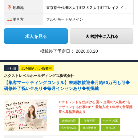
勤務地
東京都千代田区大手町2-3-2 大手町プレイス イーストタワー6階
働き方
フルリモートがメイン
求人を見る
検討中に入れる
掲載終了予定日：
2026.08.20
正社員
話を聞きたい応募可
ネクストレベルホールディングス株式会社
【集客マーケティングコンサル】未経験歓迎◆月給60万円も可◆
研修終了祝い金あり◆毎月インセンあり◆初掲載
+*☆トレンドを仕掛ける側へ 企業の“⼈集め”を
デザインする仕事+★＊ 最短⼊社１年半で営業部
⻑へ昇格実績あり
未経験歓迎
学歴不問
ベテランOK
完全週休2日
賞与複数月
面接1回