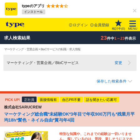
typeのアプリ
インストール
ログイン
会員登録
検討中(
0
)
MENU
23
求人検索結果
件中
1～23
件表示
マーケティング・営業企画 × BtoCサービスの転職・求人情報
マーケティング・営業企画／BtoCサービス
変更
保存した検索条件
PICK UP!
正社員
面接情報有
自己PR不要
話を聞きたい応募可
株式会社SARUCREW
マーケティング総合職*未経験OK*3年目で年収900万円も*残業月平
均18h*髪色・ネイル自由*賞与年4回
特別な知識や、これまでの経験は一切いりませ
ん。 探しているのは、普段、楽しそうにスマホ