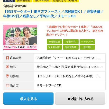
正社員
面接情報有
自己PR不要
話を聞きたい応募可
合同会社Willmate
【SNSマーケター】働き方ファースト／未経験OK！／充実研修／
年休127日／残業なし／平均20代／リモートOK
＼未経験でも安心なサポート体制／ 「SNS×AI」
でこれからの時代に選ばれる人材へ。 好きを未
来のキャリアへ！
未経験歓迎
学歴不問
ベテランOK
完全週休2日
賞与複数月
面接1回
応募資格
応募理由は「ショート動画をみることが好き」でOK！ #学歴不問 #未経験OK ★1つでも当てはまれば、マッチング率高め★ □ SNSや動画制作に興味がある方 □ アイデアを考えることが好きな方 □
給与
月給28万円～35万円(固定残業代含む)+インセンティブ＋各種手当 ※経験・能力等を考慮の上、決定します。 ※残業はほとんどありませんが、発生した場合は時間外手当を100％支給します。 【固定残業
勤務地
【フルリモート可／転勤なし／希望を考慮】 日本47都道府県、どこでも就業可能！ （東京・神奈川・埼玉・千葉・北海道・宮城・愛知・大阪・福岡・新潟など 各拠点近郊のプロジェクト先） 【Point】
働き方
リモートワークOK
求人を見る
検討中に入れる