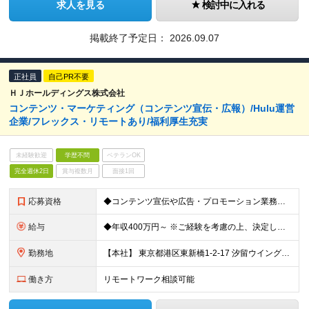
求人を見る
検討中に入れる
掲載終了予定日：
2026.09.07
正社員
自己PR不要
ＨＪホールディングス株式会社
コンテンツ・マーケティング（コンテンツ宣伝・広報）/Hulu運営
企業/フレックス・リモートあり/福利厚生充実
未経験歓迎
学歴不問
ベテランOK
完全週休2日
賞与複数月
面接1回
応募資格
◆コンテンツ宣伝や広告・プロモーション業務の実務経験が5年以上ある方 ◆宣伝施策の企画から実行・効果検証までの一貫して担当した経験がある方 ◆関係者調整やプロジェクト管理のスキル（制作進行管理含む）を
給与
◆年収400万円～ ※ご経験を考慮の上、決定します ※決算賞与あり ≪年収例≫ ◆メンバー：年収400万〜600万 ◆マネージャー：年収600万〜1000万
勤務地
【本社】 東京都港区東新橋1-2-17 汐留ウイング13階 (変更の範囲)上記を除く当社関連勤務地
働き方
リモートワーク相談可能