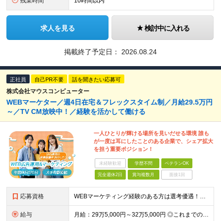
残業時間
10時間以内
求人を見る
検討中に入れる
掲載終了予定日：
2026.08.24
正社員
自己PR不要
話を聞きたい応募可
株式会社マウスコンピューター
WEBマーケター／週4日在宅＆フレックスタイム制／月給29.5万円
～／TV CM放映中！／経験を活かして働ける
一人ひとりが輝ける場所を見いだせる環境 誰も
が一度は耳にしたことのある企業で、シェア拡大
を担う重要ポジション！
未経験歓迎
学歴不問
ベテランOK
完全週休2日
賞与複数月
面接1回
応募資格
WEBマーケティング経験のある方は選考優遇！人物重視の採用です◎ 【必須条件】 ◎WEB広告の企画～運用までのご経験（年数不問） ◎Google Analytics 4（GA4）を使用したご経験のあ
給与
月給：29万5,000円～32万5,000円 ◎これまでの経験と能力を考慮の上、決定します！ ☆明確な評価制度とキャリア形成 当社では個人の頑張りを反映する明確な評価制度を設けています。将来にわた