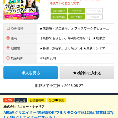
を見ているあなたです。
未経験歓迎
学歴不問
ベテランOK
完全週休2日
賞与複数月
面接1回
応募資格
★未経験・第二新卒、オフィスワークデビュー大歓迎 ★平均年齢は28.6歳！ ★20代の若手メンバーが中心になって活躍している職場です！ ●学歴不問 ※35歳以下の方（若年層の長期キャリア形成） ★こ
給与
【業界でも珍しい、年4回の賞与！】 ★成果次第でスピード昇給可 →20代で年収700万〜900万超も！ ■未経験：月給26〜30万円＋賞与年4回（業績による）＋各種手当 ※経験・スキルを考慮して決定
勤務地
★各線「渋谷駅」より徒歩5分 ★最新ランドマークオフィスです！ ★転勤はありません 【本社】 東京都渋谷区道玄坂2-25-12 道玄坂通 dogenzaka-dori 5階 ※(変更の範囲)上記を除
残業時間
20時間以内
求人を見る
検討中に入れる
掲載終了予定日：
2026.08.27
NEW
正社員
面接情報有
自己PR不要
株式会社リスタートキャリア
AI動画クリエイター*未経験OK*フルリモOK/年休125日/残業ほぼな
し/現役クリエイターに学べる！