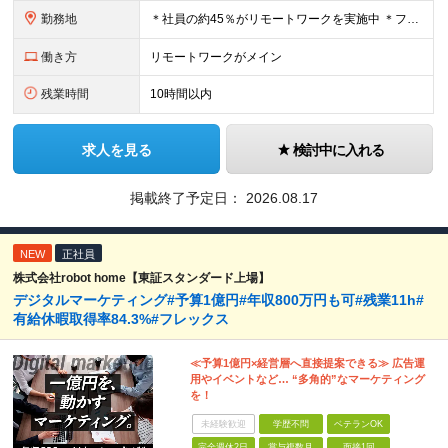
勤務地
＊社員の約45％がリモートワークを実施中 ＊フルリモート案件もあり ＊転勤はありません 本社（横浜）または、東京・神奈川の各プロジェクト先。 【本社】 神奈川県横浜市中区不老町2丁目11-8 税経
働き方
リモートワークがメイン
残業時間
10時間以内
求人を見る
検討中に入れる
掲載終了予定日：
2026.08.17
NEW
正社員
株式会社robot home【東証スタンダード上場】
デジタルマーケティング#予算1億円#年収800万円も可#残業11h#
有給休暇取得率84.3%#フレックス
≪予算1億円×経営層へ直接提案できる≫ 広告運
用やイベントなど… “多角的”なマーケティング
を！
未経験歓迎
学歴不問
ベテランOK
完全週休2日
賞与複数月
面接1回