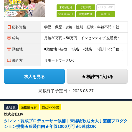
未経験歓迎
学歴不問
ベテランOK
完全週休2日
賞与複数月
面接1回
応募資格
学歴・職歴・資格・性別・経験・年齢不問！ 社会人経験ゼロ、昼職経験ゼロでもご安心ください♪ 〈年功序列の完全撤廃〉 学歴、職歴、資格、経験など関係なく 頑張った分だけ正当に評価される。 だから昇格
給与
月給30万円～50万円＋インセンティブ 交通費：全額支給 ※試用期間3ヶ月間は契約社員で月給25万円 ※研修先は、面談時にご相談させていただきます ☆昇給・昇格有 ☆インセンティブ有
勤務地
■勤務地 ○新宿 ○渋谷 ○池袋 ○品川 ○北千住 ※あなたの経験やスキルに応じて研修先は、 面談時にてご相談させていただきます。 (変更の範囲)上記を除く当社関連勤務地 ■本社 東
働き方
リモートワークOK
求人を見る
検討中に入れる
掲載終了予定日：
2026.08.27
正社員
面接情報有
自己PR不要
株式会社LIV
タレント育成プロデューサー候補｜未経験歓迎★大手芸能プロダク
ション提携★服装自由★年収1000万可★5連休OK