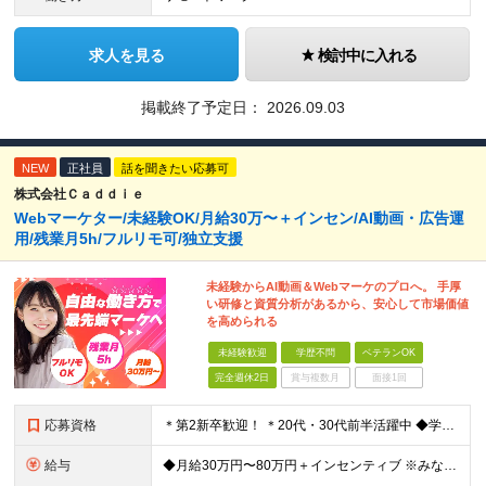
求人を見る
検討中に入れる
掲載終了予定日：
2026.09.03
NEW
正社員
話を聞きたい応募可
株式会社Ｃａｄｄｉｅ
Webマーケター/未経験OK/月給30万〜＋インセン/AI動画・広告運
用/残業月5h/フルリモ可/独立支援
未経験からAI動画＆Webマーケのプロへ。 手厚
い研修と資質分析があるから、安心して市場価値
を高められる
未経験歓迎
学歴不問
ベテランOK
完全週休2日
賞与複数月
面接1回
応募資格
＊第2新卒歓迎！ ＊20代・30代前半活躍中 ◆学歴不問 ◆未経験歓迎 ＼こんな方にピッタリです！／ ★SNSを見るだけでなく「仕掛ける側」になりたい方 ★販売や接客で「お客様の心理」を考えた経験
給与
◆月給30万円〜80万円＋インセンティブ ※みなし残業代（月10時間・16,000円）を含みます ※超過分は別途支給します ※試用期間3か月あり（給与は28万円、待遇に差異なし）