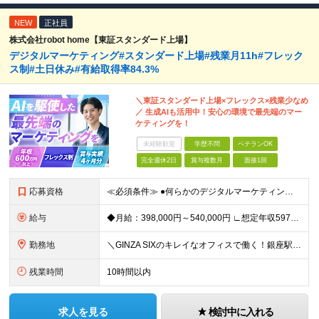
NEW
正社員
株式会社robot home【東証スタンダード上場】
デジタルマーケティング#スタンダード上場#残業月11h#フレック
ス制#土日休み#有給取得率84.3%
＼東証スタンダード上場×フレックス×残業少なめ
／ 生成AIも活用中！安心の環境で最先端のマー
ケティングを！
未経験歓迎
学歴不問
ベテランOK
完全週休2日
賞与複数月
面接1回
応募資格
≪必須条件≫ ●何らかのデジタルマーケティング実務経験（toB・toC不問） ●学歴不問 ★20代・30代活躍中 ～こんな方大歓迎～ ◎MA/CRMツールの設計・運用実務経験（1年以上） ◎リードス
給与
◆月給：398,000円～540,000円 ∟想定年収597万円～810万円 ※経験・スキルにより、給与額を決定します ※上記月給には固定残業代（月20時間分/53,600円～72,800円）を含み
勤務地
＼GINZA SIXのキレイなオフィスで働く！銀座駅・東銀座駅から徒歩1分／ ★東京都中央区銀座6-10-1 GINZA SIX 9F (変更の範囲)上記を除く当社関連勤務地
残業時間
10時間以内
求人を見る
検討中に入れる