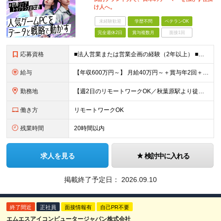
け人へ。
未経験歓迎
学歴不問
ベテランOK
完全週休2日
賞与複数月
面接1回
応募資格
■法人営業または営業企画の経験（2年以上） ■日本企業でのEC物販業務経験（2年以上） ■基本的なMicrosoft Officeスキル（Excel：VLOOKUP、ピボットテーブルなど） ■学歴不問
給与
【年収600万円～】 月給40万円～＋賞与年2回＋各種手当 ※経験・スキルを考慮し、決定いたします ※上記には固定残業代（24時間分／4万円～6.5万円）を含みます ※試用期間3カ月（期間中の雇用形
勤務地
【週2日のリモートワークOK／秋葉原駅より徒歩5分】 本社：東京都千代田区神田須田町2-19-23 Daiwa秋葉原ビル 6階 ※展示会などでの国内/海外出張あり ※変更の範囲：上記を除く当社関連
働き方
リモートワークOK
残業時間
20時間以内
求人を見る
検討中に入れる
掲載終了予定日：
2026.09.10
終了間近
正社員
面接情報有
自己PR不要
エムエスアイコンピュータージャパン株式会社