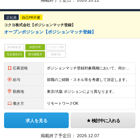
掲載終了予定日：
2026.10.22
正社員
自己PR不要
コクヨ株式会社【ポジションマッチ登録】
オープンポジション【ポジションマッチ登録】
未経験歓迎
学歴不問
ベテランOK
完全週休2日
賞与複数月
面接1回
応募資格
ポジションマッチ登録対象職種において、何かしらの知識・経験を有する方 【活かせる経験・スキル】 ポジションマッチ登録対象職種に関連する知識・経験
給与
前職のご経験・スキル等を考慮して決定します。
勤務地
東京/大阪 ポジションにより異なります。
働き方
リモートワークOK
求人を見る
検討中に入れる
掲載終了予定日：
2026.12.07