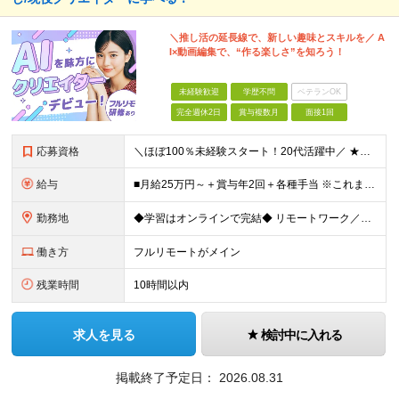
＼推し活の延長線で、新しい趣味とスキルを／ A
I×動画編集で、“作る楽しさ”を知ろう！
未経験歓迎
学歴不問
ベテランOK
完全週休2日
賞与複数月
面接1回
応募資格
＼ほぼ100％未経験スタート！20代活躍中／ ★未経験OK ★学歴不問／第二新卒歓迎 ★35歳以下の方（若年層の長期キャリア形成を図るため） ＜こんな方は大歓迎！＞ ・YouTubeやTikTokな
給与
■月給25万円～＋賞与年2回＋各種手当 ※これまでの経験・スキル・前職の給与を考慮して決定します ※上記には、固定残業代（月20時間分／32,500円～）が含まれます ＜研修期間（7ヶ月～最大10ヶ
勤務地
◆学習はオンラインで完結◆ リモートワーク／フルリモート案件あり・転勤なし ◇本社(秋葉原)または一都三県のクライアント先 ※勤務地につきましては、ご相談の上で配属 ＜本社＞ ◇東京都台東区台東1
働き方
フルリモートがメイン
残業時間
10時間以内
求人を見る
検討中に入れる
掲載終了予定日：
2026.08.31