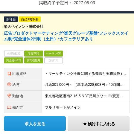
掲載終了予定日：
2027.05.03
正社員
自己PR不要
楽天ペイメント株式会社
広告プロダクトマーケティング*楽天グループ基盤*フレックスタイ
ム制*完全週休2日制（土日）*カフェテリアあり
未経験歓迎
学歴不問
ベテランOK
完全週休2日
賞与複数月
面接1回
応募資格
・マーケティング全般に関する知識と実務経験 (1 年以上): - 多様な集客チャネルに関する戦略立案および実行経験。 - アクセス解析ツールを用いたデータ分析スキルと、それに基づいた改善提案能力。
給与
月給301,000円～ （基本給228,608円＋40時間分の固定残業代72,392円） ※月 40 時間を超えた時間外労働については、別途時間外手当支給 ※上記は中途採用時の提示する賃金の最低額です
勤務地
東京都港区港南2-16-5 NBF品川タワー ※(変更の範囲)上記を除く当社関連勤務地
働き方
フルリモートがメイン
求人を見る
検討中に入れる