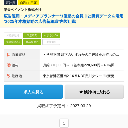
正社員
自己PR不要
楽天ペイメント株式会社
広告運用・メディアプランナー*1億超の会員IDと購買データを活用
*2025年本格始動の広告新組織*内製組織
未経験歓迎
学歴不問
ベテランOK
完全週休2日
賞与複数月
面接1回
応募資格
・学歴不問 以下のいずれかのご経験をお持ちの方 ①クライアントワークにおけるメディアプランニング経験 ・具体的なクライアント課題に対し、成果創出に繋がるメディアプランニング提案の実績をお持ちの方。 ②
給与
月給301,000円～ （基本給228,608円＋40時間分の固定残業代72,392円） ※月 40 時間を超えた時間外労働については、別途時間外手当支給 ※上記は中途採用時の提示する賃金の最低額です
勤務地
東京都港区港南2-16-5 NBF品川タワー ※(変更の範囲)上記を除く当社関連勤務地
求人を見る
検討中に入れる
掲載終了予定日：
2027.03.29
1