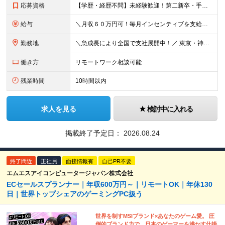
応募資格
【学歴・経歴不問】未経験歓迎！第⼆新卒・⼿に職をつけたい・新たな挑戦者⼤歓迎！⼈柄・意欲重視の採⽤♪ ＼これまでの経験・スキルは⼀切不問／ 新たな⼀歩を全⼒で応援します！ ★経歴・学歴不問 ★未経
給与
＼⽉収６０万円可！毎⽉インセンティブを⽀給／ ⽉給３０万円〜+ダブルインセンティブ（個⼈+⽀店達成率に応じて） ※営業⼿当含む ▼下記固定残業代を含みます ・関東圏：5万8000円〜（⽉36h分）＋
勤務地
＼急成⻑により全国で⽀社展開中！／ 東京・神奈川・埼⽟・千葉・⼤阪・名古屋・神⼾・新潟・⾦沢・京都・広島・福岡などで募集中！ ★東京、⼤阪、名古屋、福岡は急募のため、特に選考優遇します★ ◎勤務地は
働き方
リモートワーク相談可能
残業時間
10時間以内
求人を見る
検討中に入れる
掲載終了予定日：
2026.08.24
終了間近
正社員
面接情報有
自己PR不要
エムエスアイコンピュータージャパン株式会社
ECセールスプランナー｜年収600万円～｜リモートOK｜年休130
日｜世界トップシェアのゲーミングPC扱う
世界を制すMSIブランド×あなたのゲーム愛。 圧
倒的ブランド力で、日本のゲーマーを沸かす仕掛