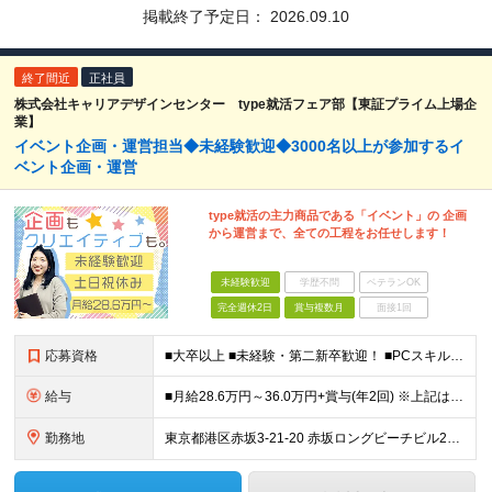
掲載終了予定日：
2026.09.10
終了間近
正社員
株式会社キャリアデザインセンター type就活フェア部【東証プライム上場企
業】
イベント企画・運営担当◆未経験歓迎◆3000名以上が参加するイ
ベント企画・運営
type就活の主力商品である「イベント」の 企画
から運営まで、全ての工程をお任せします！
未経験歓迎
学歴不問
ベテランOK
完全週休2日
賞与複数月
面接1回
応募資格
■大卒以上 ■未経験・第二新卒歓迎！ ■PCスキルがある方（Word、Excel、メール、Googleスプレッドシートなど） ～歓迎条件～ ・組織の成果をあげるための企画、達成した経験 ・各種リサー
給与
■月給28.6万円～36.0万円+賞与(年2回) ※上記は、ご経験・スキルにより変動します ※所定7時間45分の標準労働制 ※月給には固定の時間外勤務手当30時間分を含む ※時間外勤務が30時間を超え
勤務地
東京都港区赤坂3-21-20 赤坂ロングビーチビル2F ※（変更の範囲）上記を除く当社関連勤務地