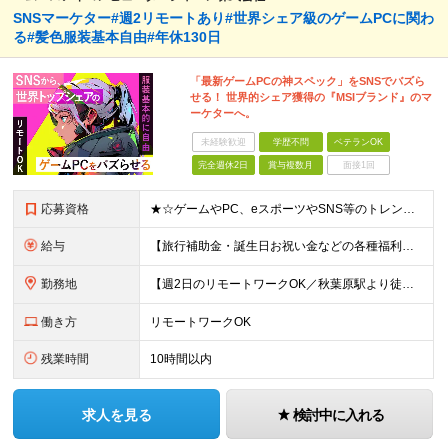
SNSマーケター#週2リモートあり#世界シェア級のゲームPCに関わ
る#髪色服装基本自由#年休130日
「最新ゲームPCの神スペック」をSNSでバズら
せる！ 世界的シェア獲得の『MSIブランド』のマ
ーケターへ。
未経験歓迎
学歴不問
ベテランOK
完全週休2日
賞与複数月
面接1回
応募資格
★☆ゲームやPC、eスポーツやSNS等のトレンドに興味がある方必見☆★ ■以下いずれかのご経験をお持ちの方 ├マーケティング業務またはメディア・Webメディア・広告代理店の経験 └もしくはパソコンショ
給与
【旅行補助金・誕生日お祝い金などの各種福利厚生充実】 月給26万円～＋賞与年2回＋各種手当 ※経験・スキルを考慮し、決定いたします ※上記には固定残業代（24時間分／4万円～6万円）を含みます ※
勤務地
【週2日のリモートワークOK／秋葉原駅より徒歩5分】 本社：東京都千代田区神田須田町2-19-23 Daiwa秋葉原ビル 6階 ※展示会などでの国内/海外出張あり ※変更の範囲：上記を除く当社関連
働き方
リモートワークOK
残業時間
10時間以内
求人を見る
検討中に入れる