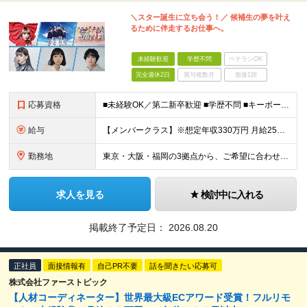
＼スター誕生に立ち会う！／ 候補生の夢を叶え
るために伴走するお仕事へ。
未経験歓迎
学歴不問
ベテランOK
完全週休2日
賞与複数月
面接1回
応募資格
■未経験OK／第二新卒歓迎 ■学歴不問 ■キーボードでWeb検索ができる程度のPCスキルがある方 ☆こんな人が働いています☆ ＊性別や年齢関係なく人と話すことが好き！ ＊人の喜びや感動を一緒に喜びた
給与
【メンバークラス】※想定年収330万円 月給25万円～27万5000円 【リーダークラス】※想定年収372万～402万円 月給28万円～30万5000円 ★試用期間6ヶ月（試用期間中の雇用形態は
勤務地
東京・大阪・福岡の3拠点から、ご希望に合わせて勤務地を決定いたします。 ※配属先や担当企業などによって勤務先が異なります。詳しくは別途ご説明します ※勤務エリアについては、ご本人の居住地やご希望を考慮
求人を見る
検討中に入れる
掲載終了予定日：
2026.08.20
正社員
面接情報有
自己PR不要
話を聞きたい応募可
株式会社ファーストピック
【人材コーディネーター】世界最大級ECアワード受賞！フルリモ