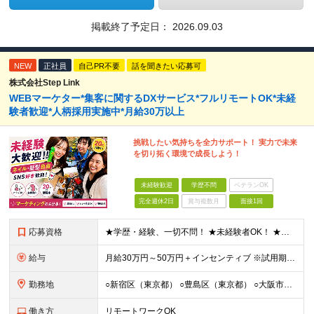
掲載終了予定日：
2026.09.03
NEW
正社員
自己PR不要
話を聞きたい応募可
株式会社Step Link
WEBマーケター*集客に関するDXサービス*フルリモートOK*未経
験者歓迎*人柄採用実施中*月給30万以上
挑戦したい気持ちを全力サポート！ 実力で未来
を切り拓く環境で成長しよう！
未経験歓迎
学歴不問
ベテランOK
完全週休2日
賞与複数月
面接1回
応募資格
★学歴・経験、一切不問！ ★未経験者OK！ ★第二新卒も歓迎！ ＜人柄採用を実施中！＞ 弊社では、学歴や経験などは気にせず あなたの持ち前の人柄のみを重視しています。 堅苦しい雰囲気ではありません
給与
⽉給30万円～50万円＋インセンティブ ※試⽤期間は2ケ⽉（正社員）⽉給25万円～ ☆インセンティブ有 ☆交通費全額支給
勤務地
○新宿区（東京都） ○豊島区（東京都） ○大阪市（大阪府） ○福岡市（福岡県） ※あなたの経験やスキルに応じて面談時にて ご相談させていただきます。 ※研修先は、クライアント先での研修となります。
働き方
リモートワークOK