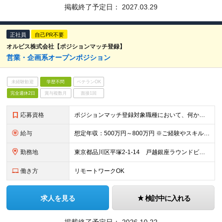
掲載終了予定日：
2027.03.29
正社員
自己PR不要
オルビス株式会社【ポジションマッチ登録】
営業・企画系オープンポジション
未経験歓迎
学歴不問
ベテランOK
完全週休2日
賞与複数月
面接1回
応募資格
ポジションマッチ登録対象職種において、何かしらの知識・経験を有する方
給与
想定年収：500万円～800万円 ※ご経験やスキルに応じて決定します。 ※上記想定年収はあくまでも目安の金額であり、 選考を通じて上下する可能性があります。
勤務地
東京都品川区平塚2-1-14 戸越銀座ラウンドビル ※ポジションにより異なる可能性があります。
働き方
リモートワークOK
求人を見る
検討中に入れる