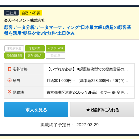
正社員
自己PR不要
楽天ペイメント株式会社
顧客データ分析/データマーケティング*日本最大級1億超の顧客基
盤を活用*朝昼夕食3食無料*土日休み
未経験歓迎
学歴不問
ベテランOK
完全週休2日
賞与複数月
面接1回
応募資格
【いずれか必須】 ■課題解決型での提案営業の経験（2年以上目安） ■ビジネス課題を数値で表現、もしくは、数理課題化し、解決に取り組んだ業務経験（2年以上目安） ■プロモーションやマーケティング領域での
給与
月給301,000円～ （基本給228,608円＋40時間分の固定残業代72,392円） ※月 40 時間を超えた時間外労働については、別途時間外手当支給 ※上記は中途採用時の提示する賃金の最低額です
勤務地
東京都港区港南2-16-5 NBF品川タワー ※(変更の範囲)上記を除く当社関連勤務地
求人を見る
検討中に入れる
掲載終了予定日：
2027.03.29