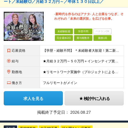
ート／未経験◎／月給３２万円～／年休１３０日以上／
-新時代を作るのはアナタ- 人と企業をつなぎ、そ
れぞれの「未来の選択肢」を広げる仕事。
未経験歓迎
学歴不問
ベテランOK
完全週休2日
賞与複数月
面接1回
応募資格
【学歴・経験不問】 ＊未経験者大歓迎！第二新卒歓迎/充実研修/WEB面接可能＊ 「 営業ってなんとなく難しそう・・・ 」 「 AIとかSNSなんて分からない・・・ 」 という未経験の方でも安心して
給与
★月給３２万円～５０万円＋インセンティブ賞与＋決算賞与★ （30時間の固定残業代、一律月54,750円を含む。超過分は支給） ※経験・スキルを考慮の上、決定 ※昇給：随時あり 【インセンティブについ
勤務地
★リモートワーク実施中（プロジェクトによる） ※一部フルリモートあり 【本社】 東京都千代田区五番町4-8 日立五番町ビル 5F 【その他勤務先】 ・北海道札幌市中央区大通東 ・宮城県仙台市青葉区
働き方
フルリモートがメイン
求人を見る
検討中に入れる
掲載終了予定日：
2026.08.27