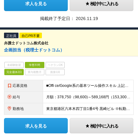
求人を見る
検討中に入れる
掲載終了予定日：
2026.11.19
正社員
自己PR不要
弁護士ドットコム株式会社
企画担当（税理士ドットコム）
未経験歓迎
学歴不問
ベテランOK
完全週休2日
賞与複数月
面接1回
応募資格
■Offi ce/Google系の基本ツール操作スキル 上記に加え、以下いずれかのご経験をお持ちの方 ■人材業界（人材紹介業）の業務経験者 ■サービス登録者への初期対応オペレーションの企画や改善のご
給与
月額：378,750（98,600)～589,168円（153,300円） ・基本給（ライフプラン給基準額（※①）を含む）：月額から（ ）内の固定残業手当（※②）を除いた額 ・月45時間を超える時間外
勤務地
東京都港区六本木四丁目1番4号 黒崎ビル ※転勤はありません
求人を見る
検討中に入れる