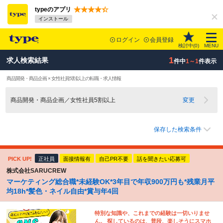
typeのアプリ
インストール
ログイン
会員登録
検討中(
0
)
MENU
1
求人検索結果
件中
1～1
件表示
商品開発・商品企画 × 女性社員5割以上の転職・求人情報
商品開発・商品企画／女性社員5割以上
変更
保存した検索条件
PICK UP!
正社員
面接情報有
自己PR不要
話を聞きたい応募可
株式会社SARUCREW
マーケティング総合職*未経験OK*3年目で年収900万円も*残業月平
均18h*髪色・ネイル自由*賞与年4回
特別な知識や、これまでの経験は一切いりませ
ん。 探しているのは、普段、楽しそうにスマホ