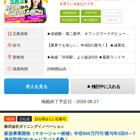
を見ているあなたです。
未経験歓迎
学歴不問
ベテランOK
完全週休2日
賞与複数月
面接1回
応募資格
★未経験・第二新卒、オフィスワークデビュー大歓迎 ★平均年齢は28.6歳！ ★20代の若手メンバーが中心になって活躍している職場です！ ●学歴不問 ※35歳以下の方（若年層の長期キャリア形成） ★こ
給与
【業界でも珍しい、年4回の賞与！】 ★成果次第でスピード昇給可 →20代で年収700万〜900万超も！ ■未経験：月給26〜30万円＋賞与年4回（業績による）＋各種手当 ※経験・スキルを考慮して決定
勤務地
★各線「渋谷駅」より徒歩5分 ★最新ランドマークオフィスです！ ★転勤はありません 【本社】 東京都渋谷区道玄坂2-25-12 道玄坂通 dogenzaka-dori 5階 ※(変更の範囲)上記を除
残業時間
20時間以内
求人を見る
検討中に入れる
掲載終了予定日：
2026.08.27
NEW
正社員
話を聞きたい応募可
株式会社ダイニングイノベーション
新規事業開発（マネージャー候補）年収800万円可/賞与年2回/5～7
連休取得OK/キャリアパス多数！