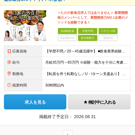
＜ただの飲食店求人ではありません＞ 新業態開
発のメンバーとして、業態開発力NO.1企業のメ
ソッドを経験できる！
未経験歓迎
学歴不問
ベテランOK
完全週休2日
賞与複数月
面接1回
応募資格
【学歴不問／20～45歳活躍中】 ■飲食業界経験および販売／サービスの経験がある方を歓迎します 例えば「もっとこうすれば売れるのに」というアイデアを形にしたい方、経営陣に近いポジションでビジネスを
給与
月給35万円～65万円 ※経験・能力を十分に考慮し決定。 ※月給35万円～48万円までは非管理職となりますので、 上記月給には、月30時間分の固定残業代（61,620円～84,508円）および月10
勤務地
【転居を伴う転勤なし／U・Iターン支援あり】 本社（恵比寿）または当社が運営する東京都内の直営店舗での勤務 ※配属先は経験・希望・プロジェクト内容を踏まえて決定します。 ★社宅・引越支援制度あり（
残業時間
30時間以内
求人を見る
検討中に入れる
掲載終了予定日：
2026.08.31