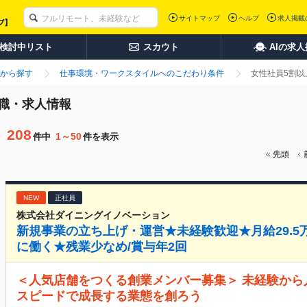
サイトマップ
ヘルプ
求人掲載
検討中リスト
スカウト
AIの求
から探す
仕事環境・ワークスタイルへのこだわり条件
女性社員5割
職・求人情報
208
1～50
件中
件を表示
先頭
NEW
正社員
株式会社ダイニングイノベーション
新規事業の立ち上げ・運営★未経験歓迎★月給29.
に働く★残業少なめ/賞与年2回
＜人気店舗をつくる創業メンバー募集＞ 未経験か
スピードで成長する業態を創ろう