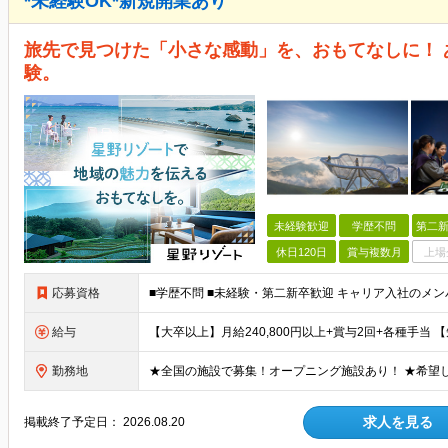
*未経験OK*新規開業あり
旅先で見つけた「小さな感動」を、おもてなしに！ 
験。
未経験歓迎
学歴不問
第二新
休日120日
賞与複数月
上場
応募資格
給与
勤務地
求人を見る
掲載終了予定日：
2026.08.20