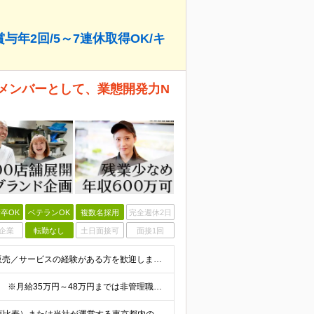
与年2回/5～7連休取得OK/キ
メンバーとして、業態開発力N
卒OK
ベテランOK
複数名採用
完全週休2日
企業
転勤なし
土日面接可
面接1回
【学歴不問／20～45歳活躍中】 ■飲食業界経験および販売／サービスの経験がある方を歓迎します 例えば「もっとこうすれば売れるのに」というアイデアを形にしたい方、経営陣に近いポジションでビジネスを
月給35万円～65万円 ※経験・能力を十分に考慮し決定。 ※月給35万円～48万円までは非管理職となりますので、 上記月給には、月30時間分の固定残業代（61,620円～84,508円）および月10