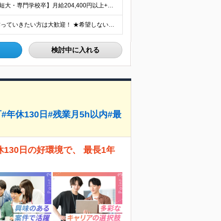
【大卒以上】月給240,800円以上+賞与2回+各種手当 【短大・専門学校卒】月給204,400円以上+賞与2回+各種手当 【上記以外】月給187,000円以上+賞与2回+各種手当 ※経験、資格、能
★全国の施設で募集！オープニング施設でサービスを作っていきたい方は大歓迎！ ★希望しない転勤は原則なし 【積極採用エリア】 ■界 蔵王（26年10月開業予定） ※開業前に入社された場合、全国の星野リ
検討中に入れる
年休130日#残業月5h以内#最
30日の好環境で、 最長1年