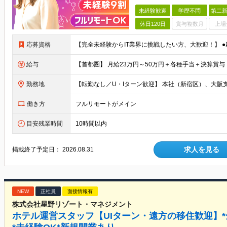
未経験歓迎
学歴不問
第二新
休日120日
賞与複数月
上場
応募資格
給与
勤務地
働き方
フルリモートがメイン
目安残業時間
10時間以内
求人を見る
掲載終了予定日：
2026.08.31
NEW
正社員
面接情報有
株式会社星野リゾート・マネジメント
ホテル運営スタッフ【UIターン・遠方の移住歓迎】*全