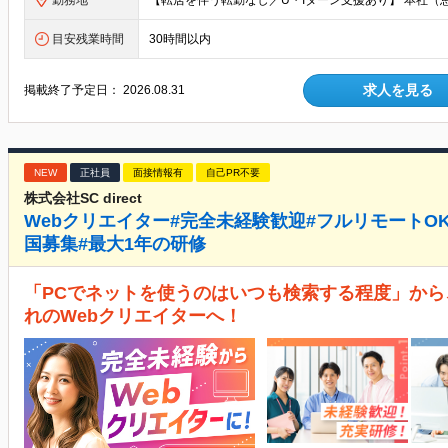
勤務地
目安残業時間
30時間以内
求人を見る
掲載終了予定日：
2026.08.31
NEW
正社員
面接情報有
自己PR不要
株式会社SC direct
Webクリエイター#完全未経験歓迎#フルリモートOK#
国募集#最大1年の研修
「PCでネットを使うのはいつも検索する程度」から
れのWebクリエイターへ！