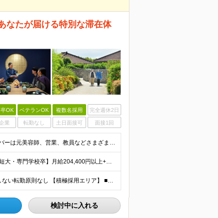
あなたが届ける特別な滞在体
卒OK
ベテランOK
複数名採用
完全週休2日
企業
転勤なし
土日面接可
面接1回
■学歴不問 ■未経験・第二新卒歓迎 キャリア入社のメンバーは元美容師、営業、教員などさまざま！ 『遠方への引っ越しが可能な方』や『地方に行ってみたい・勤務したい方』なども この機会に新しい人生にチャ
【大卒以上】月給240,800円以上+賞与2回+各種手当 【短大・専門学校卒】月給204,400円以上+賞与2回+各種手当 【上記以外】月給187,000円以上+賞与2回+各種手当 ※経験、資格、能
★全国の施設で募集！オープニング施設あり！ ★希望しない転勤原則なし 【積極採用エリア】 ■界 蔵王（26年10月開業予定） ※開業前に入社された場合、全国の星野リゾートの施設で勤務後、開業時期に異
検討中に入れる