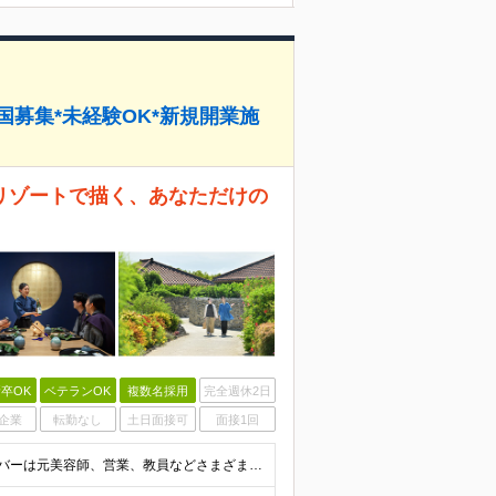
国募集*未経験OK*新規開業施
リゾートで描く、あなただけの
卒OK
ベテランOK
複数名採用
完全週休2日
企業
転勤なし
土日面接可
面接1回
■学歴不問 ■未経験・第二新卒歓迎 キャリア入社のメンバーは元美容師、営業、教員などさまざま！ これまでの経験やあなたらしい視点を活かして よりよいサービスを生み出していきましょう！