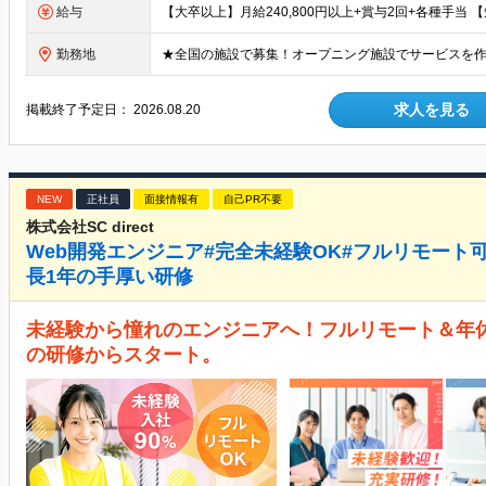
給与
勤務地
求人を見る
掲載終了予定日：
2026.08.20
NEW
正社員
面接情報有
自己PR不要
株式会社SC direct
Web開発エンジニア#完全未経験OK#フルリモート可#
長1年の手厚い研修
未経験から憧れのエンジニアへ！フルリモート＆年休1
の研修からスタート。