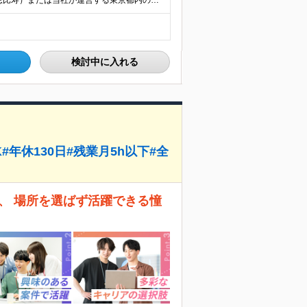
【転居を伴う転勤なし／U・Iターン支援あり】 本社（恵比寿）または当社が運営する東京都内の直営店舗での勤務 ※配属先は経験・希望・プロジェクト内容を踏まえて決定します。 ★社宅・引越支援制度あり（
検討中に入れる
年休130日#残業月5h以下#全
、 場所を選ばず活躍できる憧