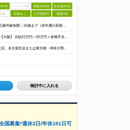
卒OK
ベテランOK
複数名採用
完全週休2日
企業
転勤なし
土日面接可
面接1回
【完全未経験からIT業界に挑戦したい方、大歓迎！】 ●応募年齢制限：34歳まで（若年層の長期キャリア形成を図るため） ★学歴不問・転職回数不問 ★第二新卒・社会人デビューOK 【こんな方を求めていま
【首都圏】 月給23万円～50万円＋各種手当＋決算賞与 【大阪】 月給22万円～50万円＋各種手当＋決算賞与 【愛知】 月給21.5万円～50万円＋各種手当＋決算賞与 【福岡・宮城】 月給20万
【転勤なし／U・Iターン歓迎】 本社（新宿区）、大阪支店、名古屋支店または東京都・神奈川県・千葉県・埼玉県・愛知県・大阪府・福岡県をはじめ、全国のプロジェクト先 ※ご希望を最大限考慮して配属先を決定
検討中に入れる
国募集*週休3日/年休161日可