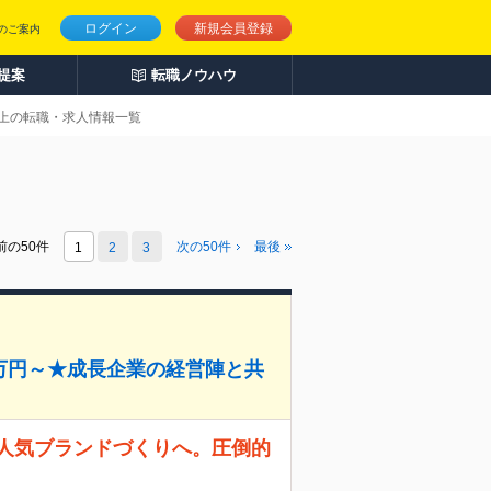
ログイン
新規会員登録
のご案内
人提案
転職ノウハウ
以上の転職・求人情報一覧
前の50件
次の
50
件
最後
1
2
3
5万円～★成長企業の経営陣と共
ら人気ブランドづくりへ。圧倒的