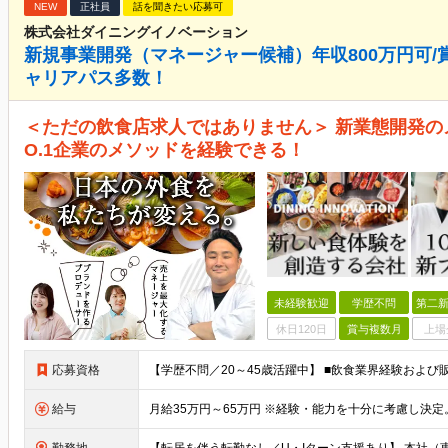
NEW
正社員
話を聞きたい応募可
株式会社ダイニングイノベーション
新規事業開発（マネージャー候補）年収800万円可/賞
ャリアパス多数！
＜ただの飲食店求人ではありません＞ 新業態開発の
O.1企業のメソッドを経験できる！
未経験歓迎
学歴不問
第二新
休日120日
賞与複数月
上場
応募資格
給与