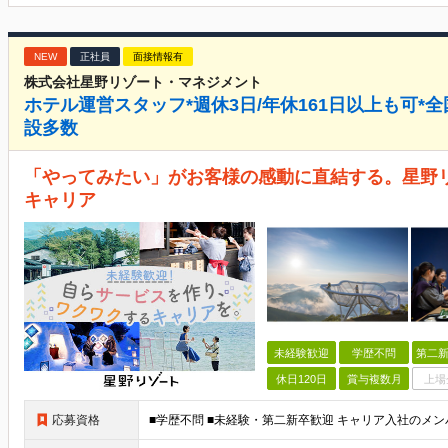
NEW
正社員
面接情報有
株式会社星野リゾート・マネジメント
ホテル運営スタッフ*週休3日/年休161日以上も可*全
設多数
「やってみたい」がお客様の感動に直結する。星野
キャリア
未経験歓迎
学歴不問
第二新
休日120日
賞与複数月
上場
応募資格