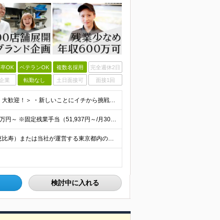
卒OK
ベテランOK
複数名採用
完全週休2日
企業
転勤なし
土日面接可
面接1回
【学歴・業界経験は不問！未経験大歓迎】 ＜こんな方、大歓迎！＞ ・新しいことにイチから挑戦し、ワクワクする熱量を味わいたい方 ・毎日同じことの繰り返しから抜け出したい方 ・新しいブランドづくりに興味
■業界経験・販売やサービス業の経験がない方 月給29.5万円～ ※固定残業手当（51,937円～/月30時間分）、固定深夜割増手当（3,463円～月10時間分） ■外食業界で店長・副店長等の経験をお
【転居を伴う転勤なし／U・Iターン支援あり】 本社（恵比寿）または当社が運営する東京都内の直営店舗での勤務 ※配属先は経験・希望・プロジェクト内容を踏まえて決定します。 ★社宅・引越支援制度あり（
検討中に入れる