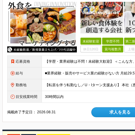
未経験歓迎
学歴不問
第二新
休日120日
賞与複数月
上場
応募資格
給与
勤務地
目安残業時間
30時間以内
求人を見る
掲載終了予定日：
2026.08.31