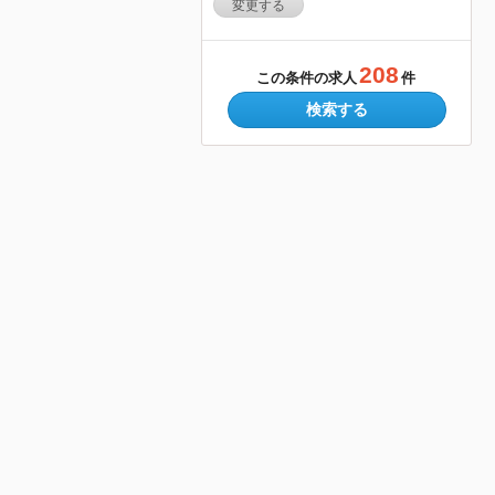
変更する
208
この条件の求人
件
検索する