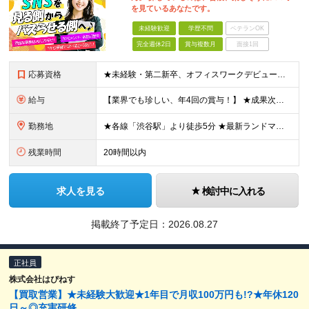
を見ているあなたです。
未経験歓迎
学歴不問
ベテランOK
完全週休2日
賞与複数月
面接1回
応募資格
★未経験・第二新卒、オフィスワークデビュー大歓迎 ★平均年齢は28.6歳！ ★20代の若手メンバーが中心になって活躍している職場です！ ●学歴不問 ※35歳以下の方（若年層の長期キャリア形成） ★こ
給与
【業界でも珍しい、年4回の賞与！】 ★成果次第でスピード昇給可 →20代で年収700万〜900万超も！ ■未経験：月給26〜30万円＋賞与年4回（業績による）＋各種手当 ※経験・スキルを考慮して決定
勤務地
★各線「渋谷駅」より徒歩5分 ★最新ランドマークオフィスです！ ★転勤はありません 【本社】 東京都渋谷区道玄坂2-25-12 道玄坂通 dogenzaka-dori 5階 ※(変更の範囲)上記を除
残業時間
20時間以内
求人を見る
検討中に入れる
掲載終了予定日：
2026.08.27
正社員
株式会社はぴねす
【買取営業】★未経験大歓迎★1年目で月収100万円も!?★年休120
日～◎充実研修