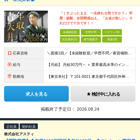
「くすぶったまま、一生終わる気ですか？」 学
歴・経験、全部関係ねえ。 「お金が欲しい」そ
れだけで十分です！！
未経験歓迎
学歴不問
ベテランOK
完全週休2日
賞与複数月
面接1回
応募資格
＼面接1回／【未経験歓迎／学歴不問／家賃補助あり】 社会人デビューや＆収入アップを実現したい方 人柄を重視した採用を行っています。 書類選考は厳格ではなく、面接は基本1回！スピーディに選考を進めてい
給与
【月給】 月給30万円～ ＋ 業界最高水準のインセンティブ ＋ 各種手当 「稼がせたい」という会社の想いから、還元率は粗利の10～28％に設定。 頑張りがそのまま月収に直結する、嘘のない給与体系です
勤務地
【東京本社】 〒101-0021 東京都千代田区外神田5-2-3 ┗最寄駅：御徒町駅／秋葉原駅 ┗受動喫煙対策：屋内禁煙 ■その他：神奈川県、埼玉県、千葉県や全国への出張もあり ※転居を伴う転勤は
求人を見る
検討中に入れる
掲載終了予定日：
2026.08.24
正社員
契約社員
株式会社アスティ