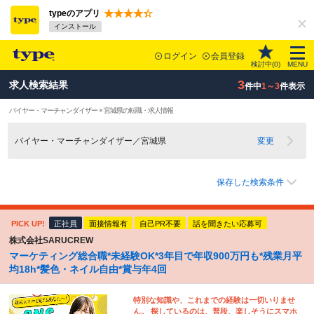
typeのアプリ
インストール
ログイン
会員登録
検討中(
0
)
MENU
3
求人検索結果
件中
1～3
件表示
バイヤー・マーチャンダイザー × 宮城県の転職・求人情報
バイヤー・マーチャンダイザー／宮城県
変更
保存した検索条件
PICK UP!
正社員
面接情報有
自己PR不要
話を聞きたい応募可
株式会社SARUCREW
マーケティング総合職*未経験OK*3年目で年収900万円も*残業月平
均18h*髪色・ネイル自由*賞与年4回
特別な知識や、これまでの経験は一切いりませ
ん。 探しているのは、普段、楽しそうにスマホ