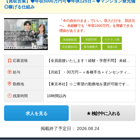
【買取営業】◆年収5000万円可◆年休125日～◆マンション寮完備
◎稼げる仕組み
「今の自分のまま」でいい。収入だけを、別次元
へ。 未経験でも「年収1000万円」を突破できる
理由があります。
未経験歓迎
学歴不問
ベテランOK
完全週休2日
賞与複数月
面接1回
応募資格
【全員面接いたします！経験・学歴不問】 未経験から稼ぎたい人＜第二新卒・社会人デビュー歓迎＞ ☆職種・業種未経験歓迎！未経験から稼げる環境です。 ◇人柄・意欲重視の選考！◇ 面接はお互いのことを知
給与
【月給】 ・30万円～＋各種手当＋インセンティブ ・試用期間(6ヶ月) ※固定残業代は、時間外労働の有無に関わらず月34時間分を月5.6万円支給 ※上記を超える時間外労働分は追加で支給 ※試用期間中の
勤務地
【東京本社】☆ご希望の勤務地を選択可能です！U・Iターン歓迎 〒171-0021 東京都豊島区西池袋２丁目３９－８ ■新宿営業所 「新宿御苑前駅」より徒歩5分、「新宿三丁目駅」より徒歩8分 東京都新
残業時間
10時間以内
求人を見る
検討中に入れる
掲載終了予定日：
2026.08.24