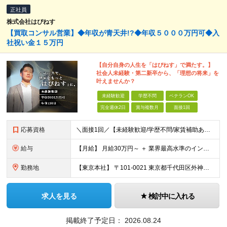
正社員
株式会社はぴねす
【買取コンサル営業】◆年収が青天井!?◆年収５０００万円可◆入
社祝い金１５万円
【自分自身の人生を「はぴねす」で満たす。】
社会人未経験・第二新卒から、「理想の将来」を
叶えませんか？
未経験歓迎
学歴不問
ベテランOK
完全週休2日
賞与複数月
面接1回
応募資格
＼面接1回／【未経験歓迎/学歴不問/家賃補助あり】 社会人デビューや、ここからのキャリアアップを実現したい方 人柄を重視した採用を行っています。 書類選考は厳格ではなく、面接は基本1回！ スピーディ
給与
【月給】 月給30万円～ ＋ 業界最高水準のインセンティブ ＋ 各種手当 「稼がせたい」という会社の想いから、還元率は粗利の10～28％に設定。 頑張りがそのまま月収に直結する、嘘のない給与体系です
勤務地
【東京本社】 〒101-0021 東京都千代田区外神田5-2-3 ┗最寄駅：御徒町駅／秋葉原駅 ┗受動喫煙対策：屋内禁煙 ■その他：神奈川県、埼玉県、千葉県や全国への出張もあり ※転居を伴う転勤は
求人を見る
検討中に入れる
掲載終了予定日：
2026.08.24