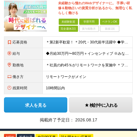
未経験から憧れのWebデザイナーに。 手厚い研
修＆動物占いの資質分析があるから、無理なく私
らしく働ける
未経験歓迎
学歴不問
ベテランOK
完全週休2日
賞与複数月
面接1回
応募資格
＊第2新卒歓迎！ ＊20代・30代前半活躍中 ◆学歴不問 ◆未経験歓迎 ＼こんな方にピッタリです！／ ★SNSを見るだけでなく「仕掛ける側」になりたい方 ★販売や接客で「お客様の心理」を考えた経験
給与
◆月給30万円〜80万円＋インセンティブ ※みなし残業代（月10時間・16,000円）を含みます ※超過分は別途支給します ※試用期間3か月あり（給与は28万円、待遇に差異なし）
勤務地
＊社員の約45％がリモートワークを実施中 ＊フルリモート案件もあり ＊転勤はありません 本社（横浜）または、東京・神奈川の各プロジェクト先。 【本社】 神奈川県横浜市中区不老町2丁目11-8 税経
働き方
リモートワークがメイン
残業時間
10時間以内
求人を見る
検討中に入れる
掲載終了予定日：
2026.08.17