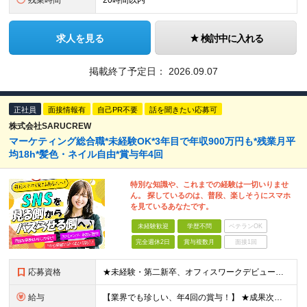
残業時間
20時間以内
求人を見る
検討中に入れる
掲載終了予定日：
2026.09.07
正社員
面接情報有
自己PR不要
話を聞きたい応募可
株式会社SARUCREW
マーケティング総合職*未経験OK*3年目で年収900万円も*残業月平
均18h*髪色・ネイル自由*賞与年4回
特別な知識や、これまでの経験は一切いりませ
ん。 探しているのは、普段、楽しそうにスマホ
を見ているあなたです。
未経験歓迎
学歴不問
ベテランOK
完全週休2日
賞与複数月
面接1回
応募資格
★未経験・第二新卒、オフィスワークデビュー大歓迎 ★平均年齢は28.6歳！ ★20代の若手メンバーが中心になって活躍している職場です！ ●学歴不問 ※35歳以下の方（若年層の長期キャリア形成） ★こ
給与
【業界でも珍しい、年4回の賞与！】 ★成果次第でスピード昇給可 →20代で年収700万〜900万超も！ ■未経験：月給26〜30万円＋賞与年4回（業績による）＋各種手当 ※経験・スキルを考慮して決定