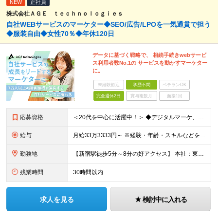
NEW
正社員
株式会社ＡＧＥ ｔｅｃｈｎｏｌｏｇｉｅｓ
自社WEBサービスのマーケター◆SEO/広告/LPOを一気通貫で担う
◆服装自由◆女性70％◆年休120日
データに基づく戦略で、 相続手続きwebサービ
ス利用者数No.1の サービスを動かすマーケター
に。
未経験歓迎
学歴不問
ベテランOK
完全週休2日
賞与複数月
面接1回
応募資格
＜20代を中心に活躍中！＞ ◆デジタルマーケ、WEB広告（リスティング・ディスプレイ等）のディレクション・運用経験（2年以上） ◆SEO/AIOの実務知識、ディレクション経験2年以上 ◆GA4・サーチ
給与
月給33万3333円～ ※経験・年齢・スキルなどを考慮の上、当社規定により決定いたします ※試用期間3ヵ月あり（期間中の待遇に変更はありません） ※上記には固定残業代（￥81,600～・45時間分を
勤務地
【新宿駅徒歩5分～8分の好アクセス】 本社：東京都新宿区西新宿7丁目3−4 アソルティ西新宿 2F ※転勤なし ※変更の範囲：上記を除く当社関連勤務地
残業時間
30時間以内
求人を見る
検討中に入れる