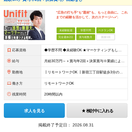
"広告の打ち手"も"題材"も、もっと自由に。 これ
までの経験を活かして、次のステージへ+°.
未経験歓迎
学歴不問
ベテランOK
完全週休2日
賞与複数月
面接1回
応募資格
◆学歴不問 ◆未経験OK ★マーケティングもしくはプロモーション企画立案などの実務経験をお持ちの方歓迎します（業界・経験年数不問） ＜ 以下に１つでも当てはまる方は、大歓迎！＞ ◇自社製品・1業界
給与
月給30万円～＋賞与年2回＋決算賞与※業績による ※上記月給額を目安として、経験や前職給与などを踏まえ、相談のうえ給与額が変動する可能性がございます。 ※試用期間中は賞与対象外となります。 【固定
勤務地
┃リモートワークOK ┃新宿三丁目駅徒歩3分のオフィス ┃転勤なし 【本社】 東京都新宿区新宿5-13-9 太平洋不動産新宿ビル 2F ＼オフィスの雰囲気についてご紹介／ 落ち着いた色味でまとめら
働き方
リモートワークOK
残業時間
20時間以内
求人を見る
検討中に入れる
掲載終了予定日：
2026.08.31