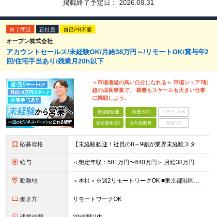
掲載終了予定日：
2026.08.31
終了間近
正社員
自己PR不要
オープン株式会社
アカウントセールス/未経験OK/月給38万円～/リモートOK/賞与年2
回/住宅手当あり/残業月20h以下
＜市場価値の高い自分になれる＞ 市場シェア7割
超の成長事業で、 裁量もスケールも大きい仕事
に挑戦しよう。
未経験歓迎
学歴不問
ベテランOK
完全週休2日
賞与複数月
面接1回
応募資格
【未経験歓迎！社員の8～9割が業界未経験スタート】 ▼学歴不問 ▼以下のすべてに該当する方 ・幅広い業界に興味関心がある方 ・クライアントの課題解決に直結した仕事に興味関心のある方 ・成長できる環境で
給与
＜想定年収：501万円〜640万円＞ 月給38万円～48万円＋賞与年2回 ※上記には住宅手当（一律支給：3～5万円） ワークスタイル手当（3～5万円 ※通勤手当）が含まれます ※固定残業代（月45
勤務地
＜本社＞※週2リモートワークOK ■東京都港区西新橋3-3-1 KDX西新橋ビル 3階 ※(変更の範囲)上記を除く当社関連勤務地
働き方
リモートワークOK