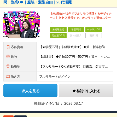
間｜副業OK｜服装・髪型自由｜20代活躍
【未経験から1年でフルリモで活躍するデザイナ
ーに】 ▶▶入社後すぐ、オンライン研修スター
ト
未経験歓迎
学歴不問
ベテランOK
完全週休2日
賞与複数月
面接1回
応募資格
【★学歴不問｜未経験歓迎★】 ■ 第二新卒歓迎 ■ フリーター・社会人未経験OK ■ デザイナー経験は一切不問！ ■ タイピングが苦手でもOK！ ＼3つ以上当てはまった方はぜひご応募を／ □
給与
【経験者】 ◆月給30万円～50万円＋賞与＋インセンティブ＋残業代全額支給 【未経験者】 ◆北海道エリア： 月給20万7,984円～＋賞与＋インセンティブ＋残業代全額支給 ◆東北エリア(青森
勤務地
【フルリモートOK|通勤不要】 ◎東京、名古屋、大阪、福岡を中心とした全国のプロジェクト先にて好きな場所で働けます！ ◆本社 東京都渋谷区道玄坂1-12-1 渋谷マークシティ22F ※未経験者は各
働き方
フルリモートがメイン
求人を見る
検討中に入れる
掲載終了予定日：
2026.08.17