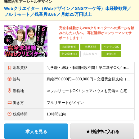
株式会社アーシャルデザイン
Webクリエイター（Webデザイン／SNSマーケ等）未経験歓迎／
フルリモート／残業月8.6h／月給25万円以上
完全未経験からWebクリエイターへの第一歩を踏
み出したい方へ。 専任講師がマンツーマンでサ
ポートします！
未経験歓迎
学歴不問
ベテランOK
完全週休2日
賞与複数月
面接1回
応募資格
＼学歴・経験・転職回数不問！第二新卒OK／ ■未経験OK ■Webクリエイターを目指したい方 ★20〜30代が活躍中︕同年代の仲間と⼀緒に働きたいという⽅にもピッタリです ★26卒・27卒の新卒予定者
給与
⽉給250,000円～300,000円＋交通費全額⽀給（正社員登⽤後︓昇給年4回） ※給与は経験・スキルなどを考慮の上、最終決定いたします ※上記額にはみなし残業代(⽉14時間分、2万4,648円分
勤務地
≪フルリモートOK！シェアハウスも完備≫ 在宅勤務(通勤不要)、または希望により一都三県・大阪・名古屋・福岡を中心とした全国の各プロジェクト先での勤務となります。 ※直行直帰OK ★勤務エリアはご希望
働き方
フルリモートがメイン
残業時間
10時間以内
求人を見る
検討中に入れる