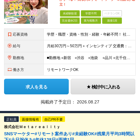
立！
未経験歓迎
学歴不問
ベテランOK
完全週休2日
賞与複数月
面接1回
応募資格
学歴・職歴・資格・性別・経験・年齢不問！ 社会人経験ゼロ、昼職経験ゼロでもご安心ください♪ 〈年功序列の完全撤廃〉 学歴、職歴、資格、経験など関係なく 頑張った分だけ正当に評価される。 だから昇格
給与
月給30万円～50万円＋インセンティブ 交通費：全額支給 ※試用期間3ヶ月間は契約社員で月給25万円 ※研修先は、面談時にご相談させていただきます ☆昇給・昇格有 ☆インセンティブ有
勤務地
■勤務地 ○新宿 ○渋谷 ○池袋 ○品川 ○北千住 ※あなたの経験やスキルに応じて研修先は、 面談時にてご相談させていただきます。 (変更の範囲)上記を除く当社関連勤務地 ■本社 東
働き方
リモートワークOK
求人を見る
検討中に入れる
掲載終了予定日：
2026.08.27
正社員
面接情報有
自己PR不要
株式会社Ｍｅｔａｒｅａｌｉｔｙ
SNSマーケター#リモート案件あり#未経験OK#残業月平均3時間以
下#土日祝休み#年休128日#面接1回