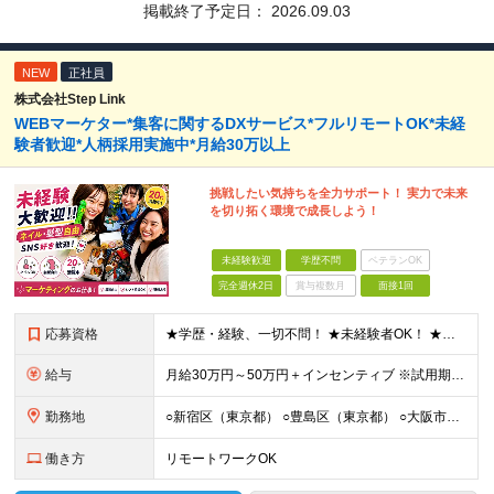
掲載終了予定日：
2026.09.03
NEW
正社員
株式会社Step Link
WEBマーケター*集客に関するDXサービス*フルリモートOK*未経
験者歓迎*人柄採用実施中*月給30万以上
挑戦したい気持ちを全力サポート！ 実力で未来
を切り拓く環境で成長しよう！
未経験歓迎
学歴不問
ベテランOK
完全週休2日
賞与複数月
面接1回
応募資格
★学歴・経験、一切不問！ ★未経験者OK！ ★第二新卒も歓迎！ ＜人柄採用を実施中！＞ 弊社では、学歴や経験などは気にせず あなたの持ち前の人柄のみを重視しています。 堅苦しい雰囲気ではありません
給与
⽉給30万円～50万円＋インセンティブ ※試⽤期間は2ケ⽉（正社員）⽉給25万円～ ☆インセンティブ有 ☆交通費全額支給
勤務地
○新宿区（東京都） ○豊島区（東京都） ○大阪市（大阪府） ○福岡市（福岡県） ※あなたの経験やスキルに応じて面談時にて ご相談させていただきます。 ※研修先は、クライアント先での研修となります。
働き方
リモートワークOK