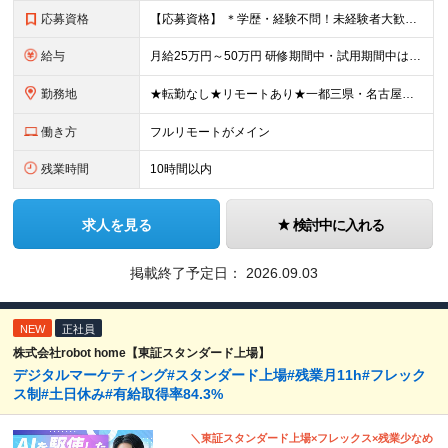
応募資格
【応募資格】 ＊学歴・経験不問！未経験者大歓迎＊ ◆未経験からWebクリエイターとして働いてみたい方 ◆第二新卒・ブランクのある方も大歓迎！ ★学歴・知識・経験は一切問いません！ ★面接は「ポート
給与
月給25万円～50万円 研修期間中・試用期間中は給与が異なります。 >>研修期間中（入社6ヶ月後）の給与 一律：月給21万円～50万円 >>試用期間中（6ヶ月）の給与 関東：月給21万円～ 関西
勤務地
★転勤なし★リモートあり★一都三県・名古屋・関西・九州 ◎案件によって ┗完全在宅勤務（フルリモート）も可能！ ┗希望に応じて幅広い働き方やプランが選べます！ ◆本社または一都三県 （東京都・
働き方
フルリモートがメイン
残業時間
10時間以内
求人を見る
検討中に入れる
掲載終了予定日：
2026.09.03
NEW
正社員
株式会社robot home【東証スタンダード上場】
デジタルマーケティング#スタンダード上場#残業月11h#フレック
ス制#土日休み#有給取得率84.3%
＼東証スタンダード上場×フレックス×残業少なめ