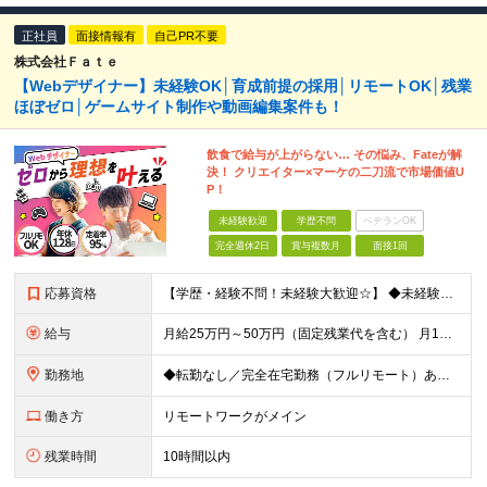
正社員
面接情報有
自己PR不要
株式会社Ｆａｔｅ
【Webデザイナー】未経験OK│育成前提の採用│リモートOK│残業
ほぼゼロ│ゲームサイト制作や動画編集案件も！
飲食で給与が上がらない… その悩み、Fateが解
決！ クリエイター×マーケの二刀流で市場価値U
P！
未経験歓迎
学歴不問
ベテランOK
完全週休2日
賞与複数月
面接1回
応募資格
【学歴・経験不問！未経験大歓迎☆】 ◆未経験からWebデザイナーとして働いてみたい方 ◆第二新卒・ブランクのある方も大歓迎！ ※学歴・知識・経験は一切問いません！ 「意欲・人柄」重視の採用です！
給与
月給25万円～50万円（固定残業代を含む） 月1万7314円／10時間を支給いたします。 超過分は別途支給いたします。 >>研修期間中給与 月給22万円～50万円（固定残業代を含む） 月3082円/
勤務地
◆転勤なし／完全在宅勤務（フルリモート）あり！ 東京・神奈川・埼玉・千葉の各プロジェクト先 ◎転勤はありません。 ◎プロジェクト先は希望を考慮して決定します。 ◎リモート・在宅が可能な案件もご用意
働き方
リモートワークがメイン
残業時間
10時間以内