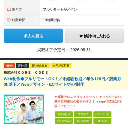
働き方
フルリモートがメイン
残業時間
10時間以内
求人を見る
検討中に入れる
掲載終了予定日：
2026.08.31
NEW
正社員
面接情報有
自己PR不要
株式会社ＣＯＲＥ ＣＯＤＥ
Web制作◆フルリモートOK！／未経験歓迎／年休128日／残業月
3h以下／Webデザイン・ECサイトやHP制作
▼経験ゼロ→クリエイターへ！ ▼フルリモOK×
基本定時退社の働きやすさ！ ▼typeで直近10名
以上デビュー！
未経験歓迎
学歴不問
ベテランOK
完全週休2日
賞与複数月
面接1回