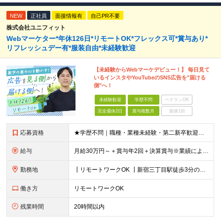
NEW
正社員
面接情報有
自己PR不要
株式会社ユニフィット
Webマーケター*年休126日*リモートOK*フレックス可*賞与あり*
リフレッシュデー有*服装自由*未経験歓迎
【未経験からWebマーケデビュー！】 毎日見て
いるインスタやYouTubeのSNS広告を"届ける
側"へ！
未経験歓迎
学歴不問
ベテランOK
完全週休2日
賞与複数月
面接1回
応募資格
★学歴不問｜職種・業種未経験・第二新卒歓迎★ ＊数字や専門知識は一切不要です ≪こんな方にピッタリ！≫ ‥‥‥‥‥‥‥‥‥‥‥‥ ◎接客・販売・カウンター業務の経験を活かしたい方 ◎立ち仕事から、腰
給与
月給30万円～＋賞与年2回＋決算賞与※業績による ※上記月給額を目安として、経験や前職給与などを踏まえ、相談のうえ給与額が変動する可能性がございます。 ※試用期間中は賞与対象外となります。※試用期間
勤務地
┃リモートワークOK ┃新宿三丁目駅徒歩3分のオフィス ┃転勤なし 【本社】 東京都新宿区新宿5-13-9 太平洋不動産新宿ビル 2F ＼オフィスの雰囲気についてご紹介／ 落ち着いた色味でまとめら
働き方
リモートワークOK
残業時間
20時間以内