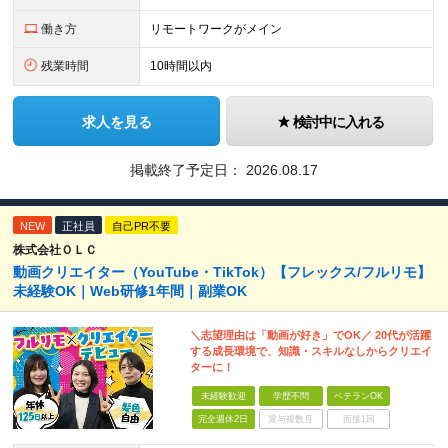
働き方
リモートワークがメイン
残業時間
10時間以内
求人を見る
検討中に入れる
掲載終了予定日：
2026.08.17
NEW
正社員
自己PR不要
株式会社ＯＬＣ
動画クリエイター（YouTube・TikTok）【フレックス/フルリモ】
未経験OK｜Web研修1年間｜副業OK
＼志望理由は「動画が好き」でOK／ 20代が活躍
する成長環境で、知識・スキルなしからクリエイ
ターに！
未経験歓迎
学歴不問
ベテランOK
完全週休2日
賞与複数月
面接1回