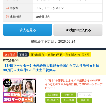
働き方
フルリモートがメイン
残業時間
10時間以内
求人を見る
検討中に入れる
掲載終了予定日：
2026.08.24
終了間近
正社員
面接情報有
自己PR不要
話を聞きたい応募可
株式会社OS
【SNSマーケター】★未経験大歓迎★全国からフルリモ可★月給
30万円～★年休128日★土日祝休み
＼"好き"を仕事にしよう／ 未経験からWebデザ
インなどのスキルを身に着けてSNSマーケターデ
ビュー！
未経験歓迎
学歴不問
ベテランOK
完全週休2日
賞与複数月
面接1回