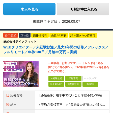
求人を見る
検討中に入れる
掲載終了予定日：
2026.09.07
終了間近
正社員
面接情報有
自己PR不要
話を聞きたい応募可
株式会社テイクフィット
WEBクリエイター／未経験歓迎／最大1年間の研修／フレックス／
フルリモート／年休130日／月給35万円～実績
―経験者、お断りです。― トレンドを“見る
側”から“創る側”へ。 SNS特化のWEB広告をあな
たの手で磨く。
未経験歓迎
学歴不問
ベテランOK
完全週休2日
賞与複数月
面接1回
応募資格
【必須条件】在学中でないこと 学歴不問／職種未経験／業種未経験／社会人未経験／第二新卒／ブランクOK ◎応募時に特別な経験やスキルは必要ありません。 意欲・人柄重視の採用です！ ＼こんなあなた
給与
＜平均月収45万円！＞ ”業界最大値”売上の45％以上をそのまま支給。 月給25万円以上＋インセンティブ ※研修後、月給35万円スタートの実績あり！ ◎経験・能力を考慮し決定します。 ◎頑張りに応じ