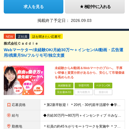
求人を見る
検討中に入れる
掲載終了予定日：
2026.09.03
NEW
正社員
話を聞きたい応募可
株式会社Ｃａｄｄｉｅ
Webマーケター/未経験OK/月給30万〜＋インセン/AI動画・広告運
用/残業月5h/フルリモ可/独立支援
未経験からAI動画＆Webマーケのプロへ。 手厚
い研修と資質分析があるから、安心して市場価値
を高められる
未経験歓迎
学歴不問
ベテランOK
完全週休2日
賞与複数月
面接1回
応募資格
＊第2新卒歓迎！ ＊20代・30代前半活躍中 ◆学歴不問 ◆未経験歓迎 ＼こんな方にピッタリです！／ ★SNSを見るだけでなく「仕掛ける側」になりたい方 ★販売や接客で「お客様の心理」を考えた経験
給与
◆月給30万円〜80万円＋インセンティブ ※みなし残業代（月10時間・16,000円）を含みます ※超過分は別途支給します ※試用期間3か月あり（給与は28万円、待遇に差異なし）
勤務地
＊社員の約45％がリモートワークを実施中 ＊フルリモート案件もあり ＊転勤はありません 本社（横浜）または、東京・神奈川の各プロジェクト先。 【本社】 神奈川県横浜市中区不老町2丁目11-8 税経