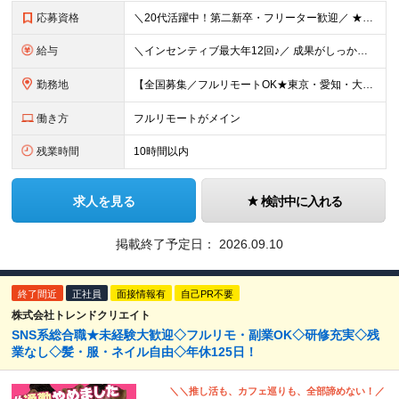
応募資格
＼20代活躍中！第二新卒・フリーター歓迎／ ★未経験歓迎！学歴・転職回数不問★ ◎Instagram／TikTok／X／YouTubeなど、 SNSを見るのが好きな方大歓迎です♪ ＼100％ポテ
給与
＼インセンティブ最大年12回♪／ 成果がしっかり収入に反映される給与制度です！ ■月給30万円＋インセンティブ（最大年12回） ★スキル、適性に応じて優遇 【試用期間について】 ・期間：6ヶ月 ・
勤務地
【全国募集／フルリモートOK★東京・愛知・大阪・福岡で積極採用中】 在宅勤務、または関東（東京）または中部（名古屋）、関西（大阪）九州（福岡）のプロジェクト先 ★フルリモート可（通勤不要） ★あなた
働き方
フルリモートがメイン
残業時間
10時間以内
求人を見る
検討中に入れる
掲載終了予定日：
2026.09.10
終了間近
正社員
面接情報有
自己PR不要
株式会社トレンドクリエイト
SNS系総合職★未経験大歓迎◇フルリモ・副業OK◇研修充実◇残
業なし◇髪・服・ネイル自由◇年休125日！
＼＼推し活も、カフェ巡りも、全部諦めない！／