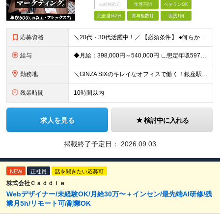
未経験歓迎
学歴不問
ベテランOK
完全週休2日
賞与複数月
面接1回
応募資格
＼20代・30代活躍中！／ 【必須条件】 ●何らかのデジタルマーケティング実務経験（toB・toC不問） ※学歴不問 ≪こんな方にぴったりです！≫ ★MA/CRMツールの設計・運用実務経験（1年以上
給与
◆月給：398,000円～540,000円 ∟想定年収597万円～810万円 ※経験・スキルにより、給与額を決定します ※上記月給には固定残業代（月20時間分/53,600円～72,800円）を含み
勤務地
＼GINZA SIXのキレイなオフィスで働く！銀座駅・東銀座駅から徒歩1分／ ★東京都中央区銀座6-10-1 GINZA SIX 9F (変更の範囲)上記を除く当社関連勤務地
残業時間
10時間以内
求人を見る
検討中に入れる
掲載終了予定日：
2026.09.03
NEW
正社員
話を聞きたい応募可
株式会社Ｃａｄｄｉｅ
Webデザイナー/未経験OK/月給30万〜＋インセン/最先端AI研修/残
業月5h/リモート可/副業OK