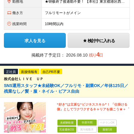
勤務地
★研修終了後通勤不要！ 【本社】東京都港区西麻布1-2-14デュオ・スカーラ西麻布タワーウエスト 602号室 【品川支社】東京都品川区西五反田5-23-3BLOCKS目黒不動前3階 【大阪支社】大阪
働き方
フルリモートがメイン
残業時間
10時間以内
求人を見る
検討中に入れる
4
掲載終了予定日：
2026.08.10
残り
日
正社員
面接情報有
自己PR不要
株式会社ＬＩＶＥ ＵＰ
SNS運用スタッフ★未経験OK／フルリモ・副業OK／年休125日／
残業なし／髪・服・ネイル・ピアス自由
“好き”は立派な“ビジネススキル”！ 「仕掛ける
側」としてワクワクするキャリアを描こう★＋゜
未経験歓迎
学歴不問
ベテランOK
完全週休2日
賞与複数月
面接1回