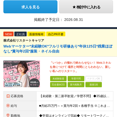
求人を見る
検討中に入れる
掲載終了予定日：
2026.08.31
NEW
正社員
面接情報有
自己PR不要
株式会社リスタートキャリア
Webマーケター*未経験OK*フルリモ研修あり*年休125日*残業ほぼ
なし*賞与年2回*服装・ネイル自由
「いつか」の憧れで終わらせない！ Webスキル
を身につけて 場所と時間にとらわれない、新し
い私へのリスタート。
未経験歓迎
学歴不問
ベテランOK
完全週休2日
賞与複数月
面接1回
応募資格
【未経験・第二新卒歓迎／学歴不問】 ◆35歳以下の方（若年層の長期キャリア形成を図るため) ◆お人柄・意欲重視の採用です！ ＜こんな方は大歓迎！＞ ・SNSや動画を見るのが好きで、トレンドに敏感 ・
給与
■月給25万円～＋賞与年2回＋各種手当 ※これまでの経験・スキル・前職の給与を考慮して決定します ※上記には、固定残業代（月20時間分／32,500円～）が含まれます ＜研修期間（7ヶ月～最大10ヶ
勤務地
◆学習はオンラインで完結◆ リモートワーク／フルリモート案件あり・転勤なし ◇本社(秋葉原)または一都三県のクライアント先 ※勤務地につきましては、ご相談の上で配属 ＜本社＞ ◇東京都台東区台東1