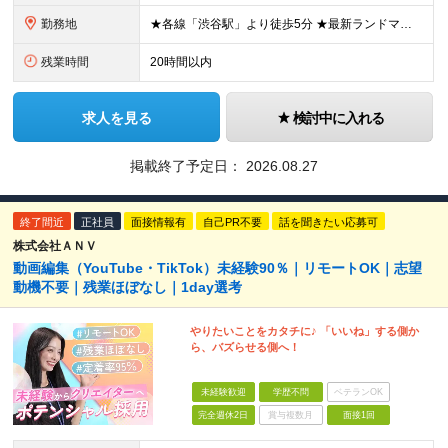
勤務地
★各線「渋谷駅」より徒歩5分 ★最新ランドマークオフィスです！ ★転勤はありません 【本社】 東京都渋谷区道玄坂2-25-12 道玄坂通 dogenzaka-dori 5階 ※(変更の範囲)上記を除
残業時間
20時間以内
求人を見る
検討中に入れる
掲載終了予定日：
2026.08.27
終了間近
正社員
面接情報有
自己PR不要
話を聞きたい応募可
株式会社ＡＮＶ
動画編集（YouTube・TikTok）未経験90％｜リモートOK｜志望
動機不要｜残業ほぼなし｜1day選考
やりたいことをカタチに♪ 「いいね」する側か
ら、バズらせる側へ！
未経験歓迎
学歴不問
ベテランOK
完全週休2日
賞与複数月
面接1回