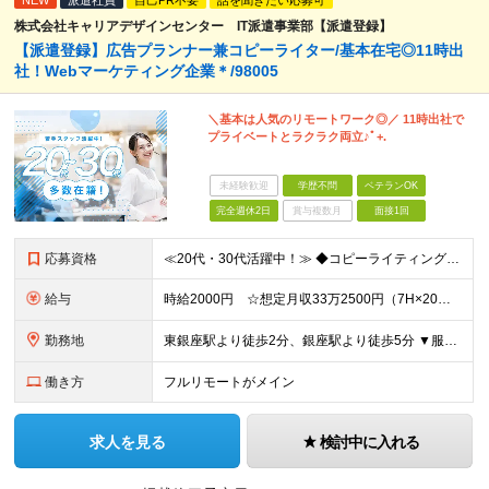
NEW
派遣社員
自己PR不要
話を聞きたい応募可
株式会社キャリアデザインセンター IT派遣事業部【派遣登録】
【派遣登録】広告プランナー兼コピーライター/基本在宅◎11時出
社！Webマーケティング企業＊/98005
＼基本は人気のリモートワーク◎／ 11時出社で
プライベートとラクラク両立♪ﾟ+.
未経験歓迎
学歴不問
ベテランOK
完全週休2日
賞与複数月
面接1回
応募資格
≪20代・30代活躍中！≫ ◆コピーライティングの経験 ◆広告プランニングの経験 ※ブランクがある方やこれまでのご経験に自信がない方も、まずはお気軽にご応募ください！ ※ご経歴をなるべく詳細に記載い
給与
時給2000円 ☆想定月収33万2500円（7H×20日+残業25H） ※交通費全額支給 ※在宅日数に応じて、在宅勤務手当あり
勤務地
東銀座駅より徒歩2分、銀座駅より徒歩5分 ▼服装：オフィスカジュアル ▼働き方：在宅勤務 ※案件によって月1～2回出社いただく可能性があります。 ※業務に慣れるまでは出社いただきます。 ▼受動喫煙
働き方
フルリモートがメイン
求人を見る
検討中に入れる