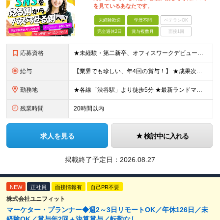
を見ているあなたです。
未経験歓迎
学歴不問
ベテランOK
完全週休2日
賞与複数月
面接1回
応募資格
★未経験・第二新卒、オフィスワークデビュー大歓迎 ★平均年齢は28.6歳！ ★20代の若手メンバーが中心になって活躍している職場です！ ●学歴不問 ※35歳以下の方（若年層の長期キャリア形成） ★こ
給与
【業界でも珍しい、年4回の賞与！】 ★成果次第でスピード昇給可 →20代で年収700万〜900万超も！ ■未経験：月給26〜30万円＋賞与年4回（業績による）＋各種手当 ※経験・スキルを考慮して決定
勤務地
★各線「渋谷駅」より徒歩5分 ★最新ランドマークオフィスです！ ★転勤はありません 【本社】 東京都渋谷区道玄坂2-25-12 道玄坂通 dogenzaka-dori 5階 ※(変更の範囲)上記を除
残業時間
20時間以内
求人を見る
検討中に入れる
掲載終了予定日：
2026.08.27
NEW
正社員
面接情報有
自己PR不要
株式会社ユニフィット
マーケター・プランナー◆週2～3日リモートOK／年休126日／未
経験OK／賞与年2回＋決算賞与／転勤なし