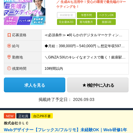
／ 生成AIも活用中！安心の環境で最先端のマー
ケティングを！
未経験歓迎
学歴不問
ベテランOK
完全週休2日
賞与複数月
面接1回
応募資格
≪必須条件≫ ●何らかのデジタルマーケティング実務経験（toB・toC不問） ●学歴不問 ★20代・30代活躍中 ～こんな方大歓迎～ ◎MA/CRMツールの設計・運用実務経験（1年以上） ◎リードス
給与
◆月給：398,000円～540,000円 ∟想定年収597万円～810万円 ※経験・スキルにより、給与額を決定します ※上記月給には固定残業代（月20時間分/53,600円～72,800円）を含み
勤務地
＼GINZA SIXのキレイなオフィスで働く！銀座駅・東銀座駅から徒歩1分／ ★東京都中央区銀座6-10-1 GINZA SIX 9F (変更の範囲)上記を除く当社関連勤務地
残業時間
10時間以内
求人を見る
検討中に入れる
掲載終了予定日：
2026.09.03
NEW
正社員
自己PR不要
株式会社ＯＬＣ
Webデザイナー【フレックス/フルリモ】未経験OK｜Web研修1年