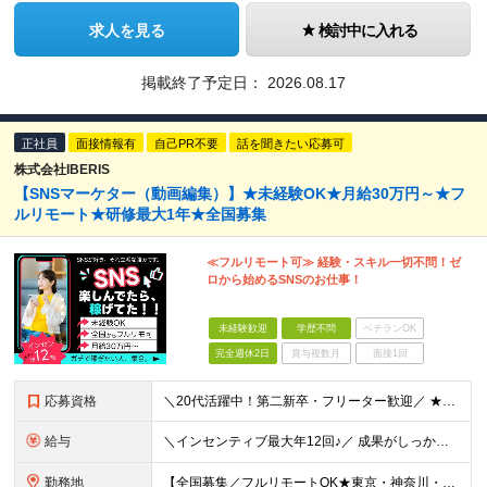
求人を見る
検討中に入れる
掲載終了予定日：
2026.08.17
正社員
面接情報有
自己PR不要
話を聞きたい応募可
株式会社IBERIS
【SNSマーケター（動画編集）】★未経験OK★月給30万円～★フ
ルリモート★研修最大1年★全国募集
≪フルリモート可≫ 経験・スキル一切不問！ゼ
ロから始めるSNSのお仕事！
未経験歓迎
学歴不問
ベテランOK
完全週休2日
賞与複数月
面接1回
応募資格
＼20代活躍中！第二新卒・フリーター歓迎／ ★未経験歓迎！学歴・転職回数不問★ ◎Instagram／TikTok／X／YouTubeなど、 SNSを見るのが好きな方大歓迎です♪ ＼100％ポテン
給与
＼インセンティブ最大年12回♪／ 成果がしっかり収入に反映される給与制度です！ 月給30万円＋インセンティブ（最大年12回） ★スキル、適性に応じて優遇 【試用期間について】 ・期間：1年 ・給与
勤務地
【全国募集／フルリモートOK★東京・神奈川・埼玉・大阪・福岡で積極採用中】 在宅勤務、または関東（東京・神奈川・埼玉など）または関西（大阪府など）、九州（福岡）のプロジェクト先 ★フルリモート可（通