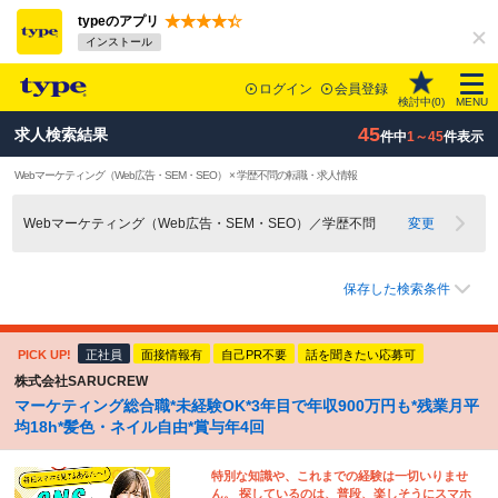
typeのアプリ
インストール
ログイン
会員登録
検討中(
0
)
MENU
45
求人検索結果
件中
1～45
件表示
Webマーケティング（Web広告・SEM・SEO） × 学歴不問の転職・求人情報
Webマーケティング（Web広告・SEM・SEO）／学歴不問
変更
保存した検索条件
PICK UP!
正社員
面接情報有
自己PR不要
話を聞きたい応募可
株式会社SARUCREW
マーケティング総合職*未経験OK*3年目で年収900万円も*残業月平
均18h*髪色・ネイル自由*賞与年4回
特別な知識や、これまでの経験は一切いりませ
ん。 探しているのは、普段、楽しそうにスマホ