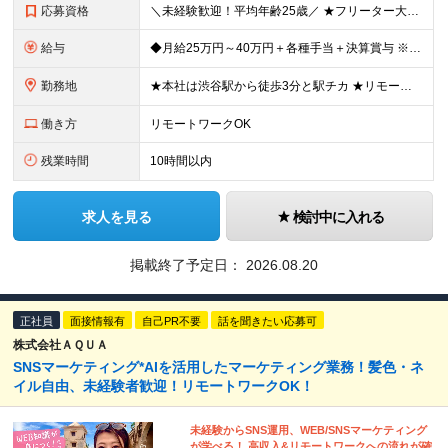
応募資格
＼未経験歓迎！平均年齢25歳／ ★フリーター大歓迎 ★第二新卒歓迎 ★学歴不問 ＼100％ポテンシャル採用を実施！／ マーケティングの知識や特別なスキルは一切問いません。 実際、今活躍している先輩も
給与
◆月給25万円～40万円＋各種手当＋決算賞与 ※経験・能力を考慮の上、決定します。 ※上記金額には固定残業代（22時間分／3万5200円～）を含む。 超過分は別途全額支給。 ★残業は社員平均月10
勤務地
★本社は渋谷駅から徒歩3分と駅チカ ★リモートワークOK！ ★転勤はありません ★U・Iターン歓迎！ 【本社】 東京都渋谷区渋谷3-6-3 渋谷363清水ビル7F (変更の範囲)上記を除く当社関連
働き方
リモートワークOK
残業時間
10時間以内
求人を見る
検討中に入れる
掲載終了予定日：
2026.08.20
正社員
面接情報有
自己PR不要
話を聞きたい応募可
株式会社ＡＱＵＡ
SNSマーケティング*AIを活用したマーケティング業務！髪色・ネ
イル自由、未経験者歓迎！リモートワークOK！
未経験からSNS運用、WEB/SNSマーケティング
が学べる！ 高収入&リモートワークへの流れが確