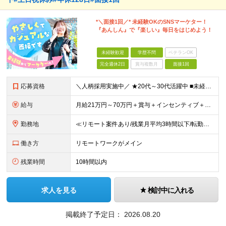
*＼面接1回／* 未経験OKのSNSマーケター！
『あんしん』で『楽しい』毎日をはじめよう！
未経験歓迎
学歴不問
ベテランOK
完全週休2日
賞与複数月
面接1回
応募資格
＼人柄採用実施中／ ★20代～30代活躍中 ■未経験OK ■学歴不問 ■第二新卒歓迎 ■ブランクOK 【こんな方、ぴったりです！】 □ コミュニケーションを大切にできる方 →チーム連携やクライアント
給与
月給21万円～70万円＋賞与＋インセンティブ＋各種手当 ◎インセンティブ 5万～90万円等の支給実績あり！ 貴方の頑張りをしっかり評価します。 【各種手当】 ■賞与年1回 ■昇給年1回（初年度は2
勤務地
≪リモート案件あり/残業月平均3時間以下/転勤なし/駅から徒歩4分≫ 東京本社、または関東・関西のプロジェクト先 【本社】 東京都豊島区東池袋一丁目17番11号 パークハイツ池袋1105号 【大阪
働き方
リモートワークがメイン
残業時間
10時間以内
求人を見る
検討中に入れる
掲載終了予定日：
2026.08.20