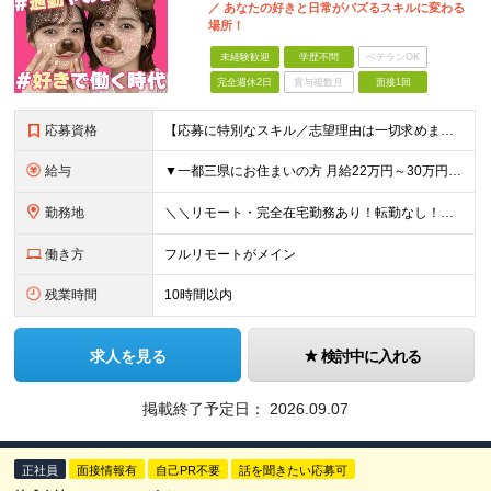
／ あなたの好きと日常がバズるスキルに変わる
場所！
未経験歓迎
学歴不問
ベテランOK
完全週休2日
賞与複数月
面接1回
応募資格
【応募に特別なスキル／志望理由は一切求めません！】 学歴不問／職種・業種未経験歓迎／面接は1回のみ！ ＼＼10名以上の仲間を大募集！／／ 未経験・第二新卒・初めての正社員も大歓迎！ 「旅行が好き！
給与
▼一都三県にお住まいの方 月給22万円～30万円+インセンティブ ※経験・能力を考慮して決定。経験がある場合は、スキルに応じた月給額でスタートします。 ※上記には固定残業代（10時間分／15,000円
勤務地
＼＼リモート・完全在宅勤務あり！転勤なし！／／ ★47都道府県の好きな地域で働けます◎ ★本社は渋谷駅徒歩5分の好立地です！ □リモート・フルリモートも選択可能です！ └将来的には「お気に入りのカフ
働き方
フルリモートがメイン
残業時間
10時間以内
求人を見る
検討中に入れる
掲載終了予定日：
2026.09.07
正社員
面接情報有
自己PR不要
話を聞きたい応募可