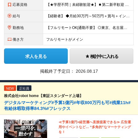
応募資格
【★学歴不問｜未経験歓迎★】 ■ 第二新卒歓迎 ■ フリーター・社会人未経験OK ■ 動画編集経験は一切不問！ ■ タイピングが苦手でもOK！ ＼3つ以上当てはまった方はぜひご応募を／ □ 日
給与
【経験者】 ◆月給30万円～50万円＋賞与＋インセンティブ＋残業代全額支給 【未経験者】 ◆北海道エリア： 月給20万7,984円～＋賞与＋インセンティブ＋残業代全額支給 ◆東北エリア(青森
勤務地
【フルリモートOK|通勤不要】 ◎東京、名古屋、大阪、福岡を中心とした全国のプロジェクト先にて好きな場所で働けます！ ◆本社 東京都渋谷区道玄坂1-12-1 渋谷マークシティ22F ※未経験者は各
働き方
フルリモートがメイン
求人を見る
検討中に入れる
掲載終了予定日：
2026.08.17
NEW
正社員
株式会社robot home【東証スタンダード上場】
デジタルマーケティング#予算1億円#年収800万円も可#残業11h#
有給休暇取得率84.3%#フレックス
≪予算1億円×経営層へ直接提案できる≫ 広告運
用やイベントなど… “多角的”なマーケティング
を！