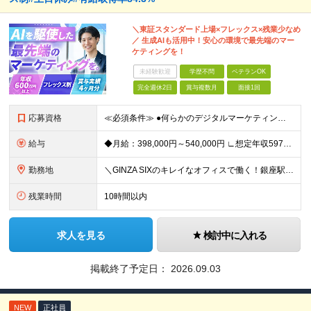
＼東証スタンダード上場×フレックス×残業少なめ
／ 生成AIも活用中！安心の環境で最先端のマー
ケティングを！
未経験歓迎
学歴不問
ベテランOK
完全週休2日
賞与複数月
面接1回
応募資格
≪必須条件≫ ●何らかのデジタルマーケティング実務経験（toB・toC不問） ●学歴不問 ★20代・30代活躍中 ～こんな方大歓迎～ ◎MA/CRMツールの設計・運用実務経験（1年以上） ◎リードス
給与
◆月給：398,000円～540,000円 ∟想定年収597万円～810万円 ※経験・スキルにより、給与額を決定します ※上記月給には固定残業代（月20時間分/53,600円～72,800円）を含み
勤務地
＼GINZA SIXのキレイなオフィスで働く！銀座駅・東銀座駅から徒歩1分／ ★東京都中央区銀座6-10-1 GINZA SIX 9F (変更の範囲)上記を除く当社関連勤務地
残業時間
10時間以内
求人を見る
検討中に入れる
掲載終了予定日：
2026.09.03
NEW
正社員