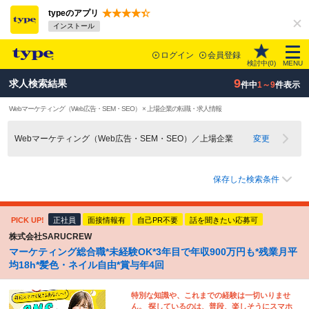
typeのアプリ
インストール
ログイン
会員登録
検討中(
0
)
MENU
9
求人検索結果
件中
1～9
件表示
Webマーケティング（Web広告・SEM・SEO） × 上場企業の転職・求人情報
Webマーケティング（Web広告・SEM・SEO）／上場企業
変更
保存した検索条件
PICK UP!
正社員
面接情報有
自己PR不要
話を聞きたい応募可
株式会社SARUCREW
マーケティング総合職*未経験OK*3年目で年収900万円も*残業月平
均18h*髪色・ネイル自由*賞与年4回
特別な知識や、これまでの経験は一切いりませ
ん。 探しているのは、普段、楽しそうにスマホ