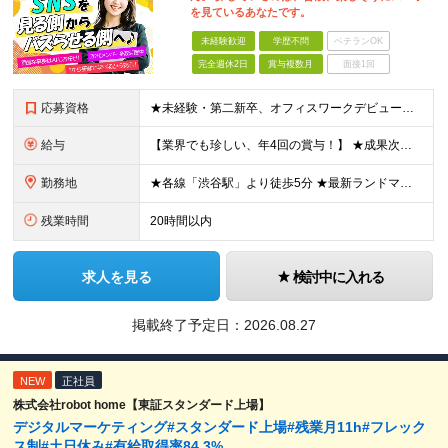
を見ているあなたです。
未経験歓迎
学歴不問
ベテランOK
完全週休2日
賞与複数月
面接1回
応募資格
★未経験・第二新卒、オフィスワークデビュー大歓迎 ★平均年齢は28.6歳！ ★20代の若手メンバーが中心になって活躍している職場です！ ●学歴不問 ※35歳以下の方（若年層の長期キャリア形成） ★こ
給与
【業界でも珍しい、年4回の賞与！】 ★成果次第でスピード昇給可 →20代で年収700万〜900万超も！ ■未経験：月給26〜30万円＋賞与年4回（業績による）＋各種手当 ※経験・スキルを考慮して決定
勤務地
★各線「渋谷駅」より徒歩5分 ★最新ランドマークオフィスです！ ★転勤はありません 【本社】 東京都渋谷区道玄坂2-25-12 道玄坂通 dogenzaka-dori 5階 ※(変更の範囲)上記を除
残業時間
20時間以内
求人を見る
検討中に入れる
掲載終了予定日：
2026.08.27
NEW
正社員
株式会社robot home【東証スタンダード上場】
デジタルマーケティング#スタンダード上場#残業月11h#フレック
ス制#土日休み#有給取得率84.3%