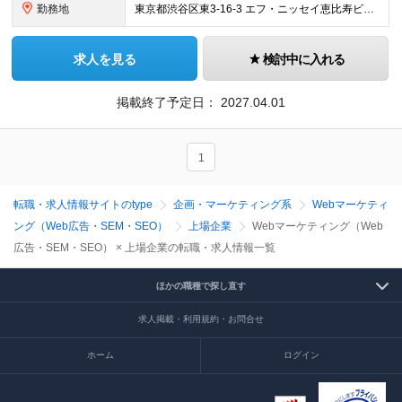
勤務地
東京都渋谷区東3-16-3 エフ・ニッセイ恵比寿ビル8階 ※(変更の範囲)上記を除く当社関連勤務地
求人を見る
検討中に入れる
掲載終了予定日：
2027.04.01
1
転職・求人情報サイトのtype
企画・マーケティング系
Webマーケティ
ング（Web広告・SEM・SEO）
上場企業
Webマーケティング（Web
広告・SEM・SEO） × 上場企業の転職・求人情報一覧
ほかの職種で探し直す
求人掲載・利用規約・お問合せ
ホーム
ログイン