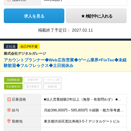
求人を見る
検討中に入れる
掲載終了予定日：
2027.02.11
正社員
自己PR不要
株式会社デジタルガレージ
アカウントプランナー◆Web広告営業◆ゲーム業界×FinTec◆未経
験歓迎◆フルフレックス◆土日祝休み
未経験歓迎
学歴不問
ベテランOK
完全週休2日
賞与複数月
面接1回
応募資格
■法人営業経験2年以上（無形・有形問わず） ■学歴不問 ＜求める人物像＞ ・数値に向き合う論理的思考力をお持ちの方 ・結果にこだわる姿勢をお持ちの方 ・変化を楽しみながら柔軟に対応できる方 ・スピー
給与
月給396,000円～585,800円 ※経験・能力等考慮の上、規定により優遇 ※固定残業代（月30時間相当の残業手当及び深夜勤務手当として月69,750円～87,120円）を月給に含んで支給 ※超
勤務地
東京都渋谷区恵比寿南3-5-7 デジタルゲートビル