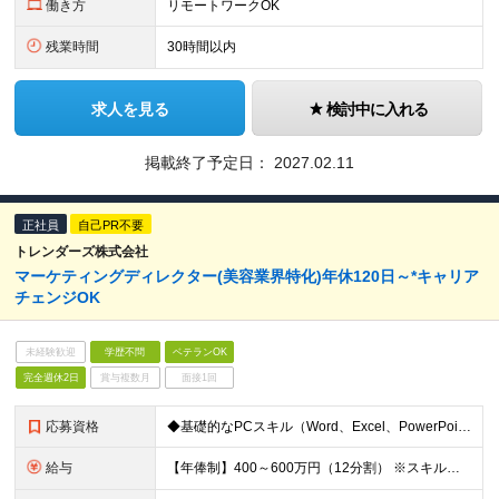
働き方
リモートワークOK
残業時間
30時間以内
求人を見る
検討中に入れる
掲載終了予定日：
2027.02.11
正社員
自己PR不要
トレンダーズ株式会社
マーケティングディレクター(美容業界特化)年休120日～*キャリア
チェンジOK
未経験歓迎
学歴不問
ベテランOK
完全週休2日
賞与複数月
面接1回
応募資格
◆基礎的なPCスキル（Word、Excel、PowerPoint） ◆社会人経験2年以上 ◆SNS広告運用の経験がある方 ◆複数のプロジェクト管理の経験がある方 【求める人物像】 ◆確動性が高く、リ
給与
【年俸制】400～600万円（12分割） ※スキル・経験を考慮の上、決定します ※上記金額には固定残業代として月45時間相当（月90,000円～月136,000円程度）が含まれています ※超過分は別途