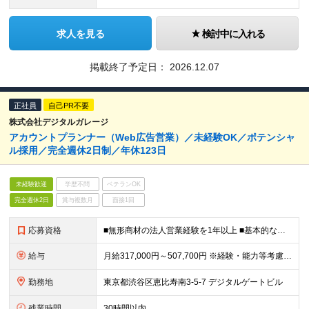
求人を見る
検討中に入れる
掲載終了予定日：
2026.12.07
正社員
自己PR不要
株式会社デジタルガレージ
アカウントプランナー（Web広告営業）／未経験OK／ポテンシャ
ル採用／完全週休2日制／年休123日
未経験歓迎
学歴不問
ベテランOK
完全週休2日
賞与複数月
面接1回
応募資格
■無形商材の法人営業経験を1年以上 ■基本的な課題解決能力、論理的思考力をお持ちの方 ■協調性があり、チームとして結果にコミットできる方 ■Web広告業界でスキルアップしたい方
給与
月給317,000円～507,700円 ※経験・能力等考慮の上、規定により優遇 ※固定残業代（30時間相当の残業手当及び深夜勤務手当として69,750円～87,120円）を月給に含んで支給 ※超過分
勤務地
東京都渋谷区恵比寿南3-5-7 デジタルゲートビル
残業時間
30時間以内