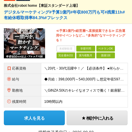
株式会社robot home【東証スタンダード上場】
デジタルマーケティング#予算1億円#年収800万円も可#残業11h#
有給休暇取得率84.3%#フレックス
≪予算1億円×経営層へ直接提案できる≫ 広告運
用やイベントなど… “多角的”なマーケティング
を！
未経験歓迎
学歴不問
ベテランOK
完全週休2日
賞与複数月
面接1回
応募資格
＼20代・30代活躍中！／ 【必須条件】 ●何らかのデジタルマーケティング実務経験（toB・toC不問） ※学歴不問 ≪こんな方にぴったりです！≫ ★MA/CRMツールの設計・運用実務経験（1年以上
給与
◆月給：398,000円～540,000円 ∟想定年収597万円～810万円 ※経験・スキルにより、給与額を決定します ※上記月給には固定残業代（月20時間分/53,600円～72,800円）を含み
勤務地
＼GINZA SIXのキレイなオフィスで働く！銀座駅・東銀座駅から徒歩1分／ ★東京都中央区銀座6-10-1 GINZA SIX 9F (変更の範囲)上記を除く当社関連勤務地
残業時間
10時間以内
求人を見る
検討中に入れる