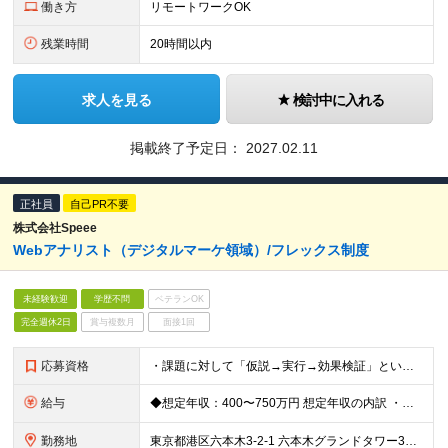
働き方
リモートワークOK
残業時間
20時間以内
求人を見る
検討中に入れる
掲載終了予定日：
2027.02.11
正社員
自己PR不要
株式会社Speee
Webアナリスト（デジタルマーケ領域）/フレックス制度
未経験歓迎
学歴不問
ベテランOK
完全週休2日
賞与複数月
面接1回
応募資格
・課題に対して「仮説→実行→効果検証」というプロセスの実務経験をお持ちの方 ※業界は問いません ※ご経験年数よりも「Webマーケティングに対する興味」や 「Web領域におけるキャリア形成への意欲」を
給与
◆想定年収：400〜750万円 想定年収の内訳 ・年収＝（月額給与+各種手当） x 12ヶ月 + 賞与 ・賞与：年2回（半期ごと） ・昇給：年2回（半期ごと） ◆月額給与内訳 ・基本給：205,00
勤務地
東京都港区六本木3-2-1 六本木グランドタワー35階,39階 ※(変更の範囲)上記を除く当社関連勤務地