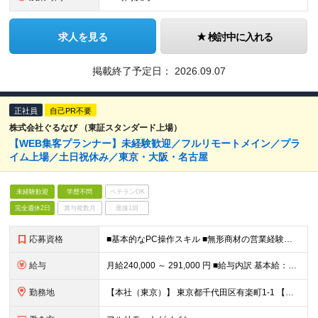
求人を見る
検討中に入れる
掲載終了予定日：
2026.09.07
正社員
自己PR不要
株式会社ぐるなび （東証スタンダード上場）
【WEB集客プランナー】未経験歓迎／フルリモートメイン／プラ
イム上場／土日祝休み／東京・大阪・名古屋
未経験歓迎
学歴不問
ベテランOK
完全週休2日
賞与複数月
面接1回
応募資格
■基本的なPC操作スキル ■無形商材の営業経験もしくはWeb系職種の業務経験（目安として3年程度） ■学歴不問
給与
月給240,000 ～ 291,000 円 ■給与内訳 基本給：240,000円 ～ 291,000円 ※残業代別途支給 ※リモートワーク手当月5000円支給あり ■昇給年2回 月例給与の改定（昇
勤務地
【本社（東京）】 東京都千代田区有楽町1-1 【大阪営業所】 大阪府大阪市北区梅田3-1-3 ノースゲートビルディング14F 【名古屋営業所】 愛知県名古屋市中村区名駅2-38-2 オーキッドビル