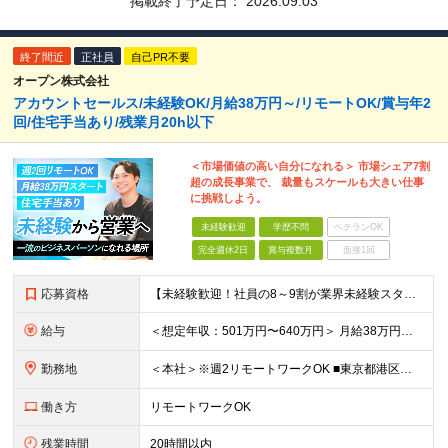
掲載終了予定日：
2026.09.03
終了間近
正社員
自己PR不要
オープン株式会社
アカウントセールス/未経験OK/月給38万円～/リモートOK/賞与年2
回/住宅手当あり/残業月20h以下
＜市場価値の高い自分になれる＞ 市場シェア7割
超の成長事業で、 裁量もスケールも大きい仕事
に挑戦しよう。
未経験歓迎
学歴不問
ベテランOK
完全週休2日
賞与複数月
面接1回
応募資格
【未経験歓迎！社員の8～9割が業界未経験スタート】 ▼学歴不問 ▼以下のすべてに該当する方 ・幅広い業界に興味関心がある方 ・クライアントの課題解決に直結した仕事に興味関心のある方 ・成長できる環境で
給与
＜想定年収：501万円〜640万円＞ 月給38万円～48万円＋賞与年2回 ※上記には住宅手当（一律支給：3～5万円） ワークスタイル手当（3～5万円 ※通勤手当）が含まれます ※固定残業代（月45
勤務地
＜本社＞※週2リモートワークOK ■東京都港区西新橋3-3-1 KDX西新橋ビル 3階 ※(変更の範囲)上記を除く当社関連勤務地
働き方
リモートワークOK
残業時間
20時間以内