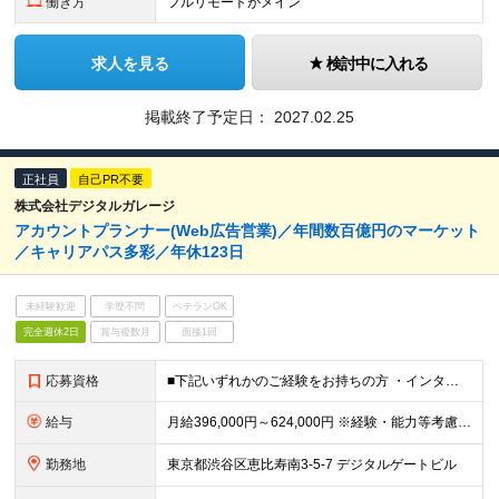
働き方
フルリモートがメイン
求人を見る
検討中に入れる
掲載終了予定日：
2027.02.25
正社員
自己PR不要
株式会社デジタルガレージ
アカウントプランナー(Web広告営業)／年間数百億円のマーケット
／キャリアパス多彩／年休123日
未経験歓迎
学歴不問
ベテランOK
完全週休2日
賞与複数月
面接1回
応募資格
■下記いずれかのご経験をお持ちの方 ・インターネット広告代理店、エージェンシーでのWeb広告営業や運用経験2年以上 ・事業会社でのWebマーケティング経験2年以上、メディア、媒体企業でのご経験2年以上
給与
月給396,000円～624,000円 ※経験・能力等考慮の上、規定により優遇 ※固定残業代（30時間相当の残業手当及び深夜勤務手当として87,120円～137,160円）を月給に含んで支給 ※超過
勤務地
東京都渋谷区恵比寿南3-5-7 デジタルゲートビル