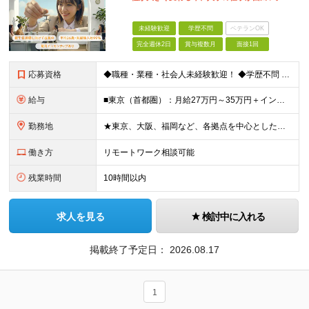
未経験歓迎
学歴不問
ベテランOK
完全週休2日
賞与複数月
面接1回
応募資格
◆職種・業種・社会人未経験歓迎！ ◆学歴不問 ◆34歳以下の方 ※若年層の長期キャリア形成のため ◎メンバーの99％が未経験入社 ◎人柄・ポテンシャル重視採用 ◎早期から活躍したい方大歓迎 経験や
給与
■東京（首都圏）：月給27万円～35万円＋インセンティブ ■大阪：月給25万円～35万円＋インセンティブ ■その他地方：月給23万円～35万円＋インセンティブ ※上記の額には下記の固定残業代を含みま
勤務地
★東京、大阪、福岡など、各拠点を中心とした全国採用 ★仙台、名古屋で積極採用中 ★希望に沿わない転勤なし ★U・Iターン歓迎 ■東京本社 東京都渋谷区道玄坂2-25-12 道玄坂通3階3-1a ■
働き方
リモートワーク相談可能
残業時間
10時間以内
求人を見る
検討中に入れる
掲載終了予定日：
2026.08.17
1