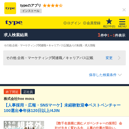
typeのアプリ
インストール
ログイン
会員登録
検討中(
0
)
MENU
1
求人検索結果
件中
1～1
件表示
その他 企画・マーケティング関連職 × キャリアパス記載ありの転職・求人情報
その他 企画・マーケティング関連職／キャリアパス記載
変更
保存した検索条件
終了間近
正社員
株式会社free mova
【人事採用・広報・SNSマーケ】未経験歓迎◆ベストベンチャー
100選出◆年休120日以上/4JIN
【数千名規模に挑むメガベンチャーの採用】 会
社が大きく変わる今、人事の仕事が面白い。