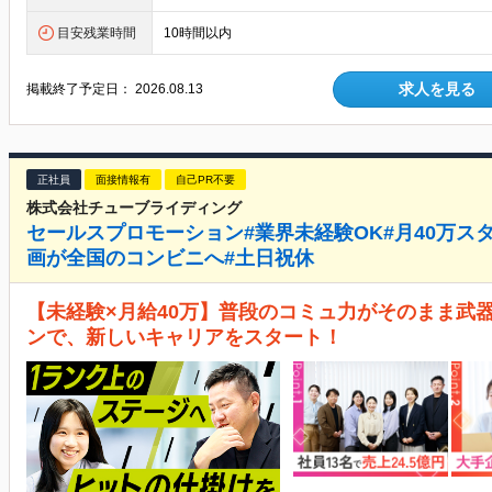
目安残業時間
10時間以内
求人を見る
掲載終了予定日：
2026.08.13
正社員
面接情報有
自己PR不要
株式会社チューブライディング
セールスプロモーション#業界未経験OK#月40万ス
画が全国のコンビニへ#土日祝休
【未経験×月給40万】普段のコミュ力がそのまま武
ンで、新しいキャリアをスタート！