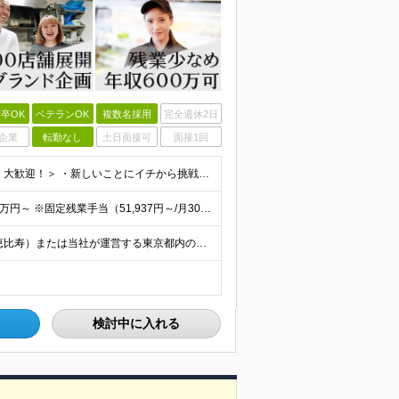
卒OK
ベテランOK
複数名採用
完全週休2日
企業
転勤なし
土日面接可
面接1回
【学歴・業界経験は不問！未経験大歓迎】 ＜こんな方、大歓迎！＞ ・新しいことにイチから挑戦し、ワクワクする熱量を味わいたい方 ・毎日同じことの繰り返しから抜け出したい方 ・新しいブランドづくりに興味
■業界経験・販売やサービス業の経験がない方 月給29.5万円～ ※固定残業手当（51,937円～/月30時間分）、固定深夜割増手当（3,463円～月10時間分） ■外食業界で店長・副店長等の経験をお
【転居を伴う転勤なし／U・Iターン支援あり】 本社（恵比寿）または当社が運営する東京都内の直営店舗での勤務 ※配属先は経験・希望・プロジェクト内容を踏まえて決定します。 ★社宅・引越支援制度あり（
検討中に入れる