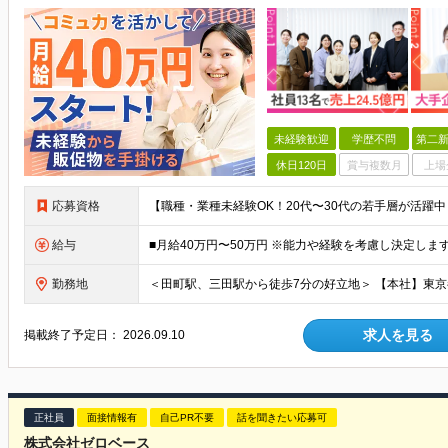
未経験歓迎
学歴不問
第二新
休日120日
賞与複数月
上場
応募資格
給与
勤務地
求人を見る
掲載終了予定日：
2026.09.10
正社員
面接情報有
自己PR不要
話を聞きたい応募可
株式会社ゼロベース