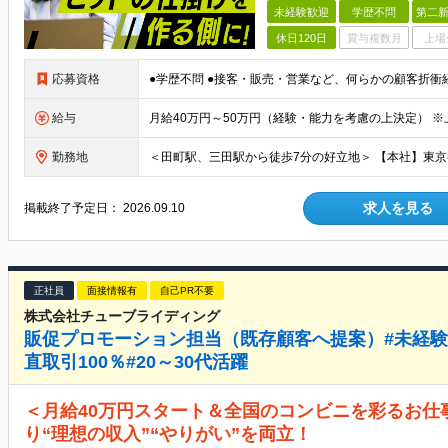
未経験歓迎
学歴不問
第二新
休日120日
賞与複数月
上場
応募資格
給与
勤務地
求人を見る
掲載終了予定日：
2026.09.10
正社員
面接情報有
自己PR不要
株式会社チューブライディング
販促プロモーション担当（既存顧客へ提案）#未経験
直取引100％#20～30代活躍
＜月給40万円スタート＆全国のコンビニを彩るお仕
り“理想の収入”“やりがい”を両立！