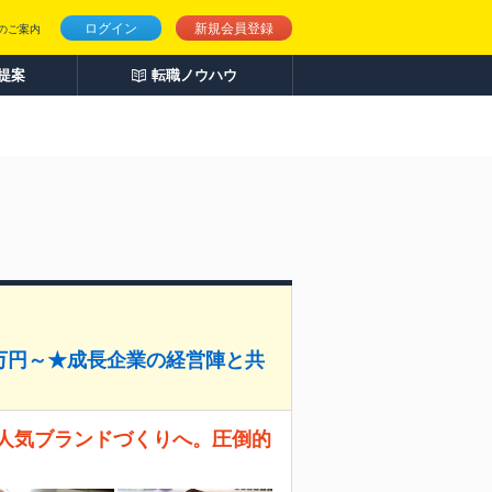
ログイン
新規会員登録
のご案内
人提案
転職ノウハウ
5万円～★成長企業の経営陣と共
ら人気ブランドづくりへ。圧倒的