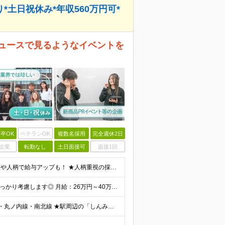
土日祝休み*年収560万円可*
ニュースで見るようなイベントを
卒OK
ベテランOK
複数名採用
完全週休2日
企業
転勤なし
土日面接可
面接1回
★前給考慮あり！業界経験がなくとも、今までのご経歴や人柄で給与アップも！ ★人柄重視の採用|「イベントって面白そう」「人と一緒に何かを作るのが好き」そんな気持ちがあれば大丈夫です◎ ◆未経験OK ◆
★直近5年は全員が毎年昇給の実績あり ★前職給与をしっかり考慮します◎ 月給：26万円～40万円＋賞与年2回 ★あなたのご経験を最大限評価します！ ―――――――――――――――――― 面接の後半
★「四ツ谷駅」より徒歩1分と好立地！中央線・総武線・丸ノ内線・南北線 ★駅周辺の「しんみち通り」では色々なグルメを楽しめます ★イベントは都内開催がメインです◎ 【本社】 東京都新宿区四谷1-7 第