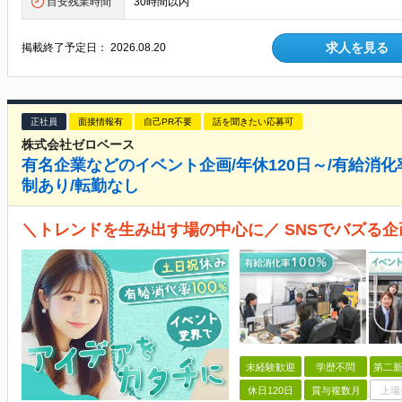
目安残業時間
30時間以内
求人を見る
掲載終了予定日：
2026.08.20
正社員
面接情報有
自己PR不要
話を聞きたい応募可
株式会社ゼロベース
有名企業などのイベント企画/年休120日～/有給消化率
制あり/転勤なし
＼トレンドを生み出す場の中心に／ SNSでバズる企画
未経験歓迎
学歴不問
第二新
休日120日
賞与複数月
上場