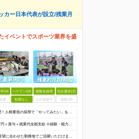
ッカー日本代表が設立/残業月
したイベントでスポーツ業界を盛
卒OK
ベテランOK
複数名採用
完全週休2日
企業
転勤なし
土日面接可
面接1回
＼未経験大歓迎！学歴・職歴不問／ スポーツ経験も不問！人柄重視の採用で「やってみたい」を全力応援！ ■意欲・人柄重視の採用です！ □スポーツ経験も問いません♪ ■入社時に必要なスキル・経験は一切あ
＼入社5年目で年収1000万円も可／ ■月給25万円～70万円＋賞与＋残業代全額支給 ※経験・能力などを考慮の上、決定いたします。 ※残業代は別途全額支給いたします。 ※試用期間は6ヶ月です。その間
＼本社、または全国47都道府県のプロジェクト先／ ◎希望に合わせた勤務地でご活躍いただけます！ ◎引っ越しを伴う転勤はございません。 【本社】 東京都中央区銀座1-7-16 コミット銀座ビル4F