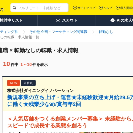
サイトマップ
ヘルプ
求人掲載
検討中リスト
スカウト
AIの求
ティング系
その他 企画・マーケティング関連職
転勤なし
なしの転職・求人情報一覧
職 × 転勤なしの転職・求人情報
10
1～10
件中
件を表示
NEW
正社員
株式会社ダイニングイノベーション
新規事業の立ち上げ・運営★未経験歓迎★月給29.
に働く★残業少なめ/賞与年2回
＜人気店舗をつくる創業メンバー募集＞ 未経験か
スピードで成長する業態を創ろう