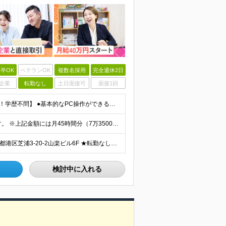
卒OK
ベテランOK
複数名採用
完全週休2日
企業
転勤なし
土日面接可
面接1回
【職種・業種未経験OK！20代〜30代の若手層が活躍中！学歴不問】 ●基本的なPC操作ができる方 └タイピング入力、Excel・PowerPointでの簡単な資料作成など ●接客・販売など、何らかの顧
■月給40万円〜50万円 ※能力や経験を考慮し決定します。 ※上記金額には月45時間分（7万3500円〜）の固定残業代を含みます。超過分は別途全額支給いたします。 ※試用期間3ヶ月（期間中の給与・待遇
＜田町駅、三田駅から徒歩7分の好立地＞ 【本社】東京都港区芝浦3-20-2山楽ビル6F ★転勤なし。大手コンビニ本社からも徒歩5分圏内で連携もスムーズ！ 取引先の大手コンビニエンスストア本社が近くにあ
検討中に入れる