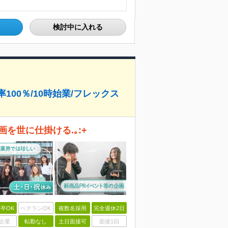
検討中に入れる
100％/10時始業/フレックス
を世に仕掛ける.｡:+
卒OK
ベテランOK
複数名採用
完全週休2日
企業
転勤なし
土日面接可
面接1回