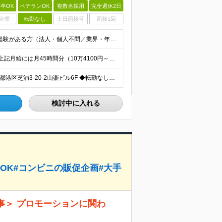
卒OK
ベテランOK
複数名採用
完全週休2日
企業
転勤なし
土日面接可
面接1回
●学歴不問 ●接客・販売・営業など、何らかの顧客折衝経験がある方（法人・個人不問／業界・年数不問） ※コミュニケーション力やヒアリング力を武器に、目標や数字を追ってきた経験（店舗売上や個人目標など）
月給40万円～50万円（経験・能力を考慮の上決定） ※上記月給には月45時間分（10万4100円～）の固定残業代が含まれます。超過分は別途支給。 ※試用期間3ヶ月（待遇差異なし） ★業界経験者（印刷
＜田町駅、三田駅から徒歩7分の好立地＞ 【本社】東京都港区芝浦3-20-2山楽ビル6F ◆転勤なし。大手コンビニ本社からも徒歩5分圏内で連携もスムーズ！ 取引先の大手コンビニエンスストア本社が近くにあ
検討中に入れる
OK#コンビニの販促企画#大手
事＞ プロモーションに関わ