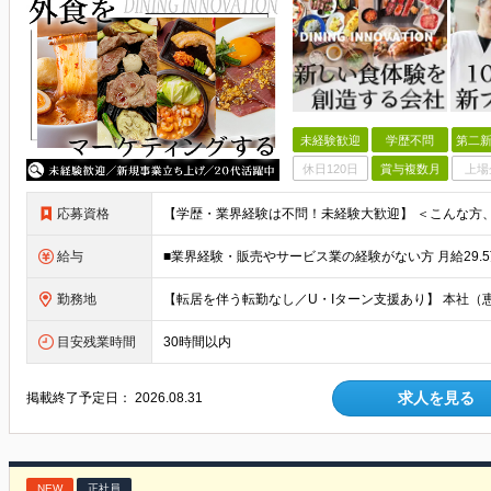
未経験歓迎
学歴不問
第二新
休日120日
賞与複数月
上場
応募資格
給与
勤務地
目安残業時間
30時間以内
求人を見る
掲載終了予定日：
2026.08.31
NEW
正社員