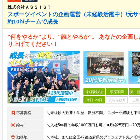
株式会社ＡＳＳＩＳＴ
スポーツイベントの企画運営（未経験活躍中）/元サ
約10h/チームで成長
"何をやるか"より、"誰とやるか"。 あなたの企画
り上げてください！
未経験歓迎
学歴不問
第二新
休日120日
賞与複数月
上場
応募資格
給与
勤務地