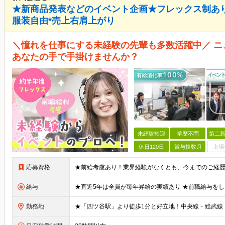
★新商品発表などのイベント企画★フレックス制あり*
服装自由*売上右肩上がり
＼憧れを仕事にする未経験の先輩も多数活躍中／ 
あなたの手で手掛けませんか？
未経験歓迎
学歴不問
第二新
休日120日
賞与複数月
上場
応募資格
給与
勤務地