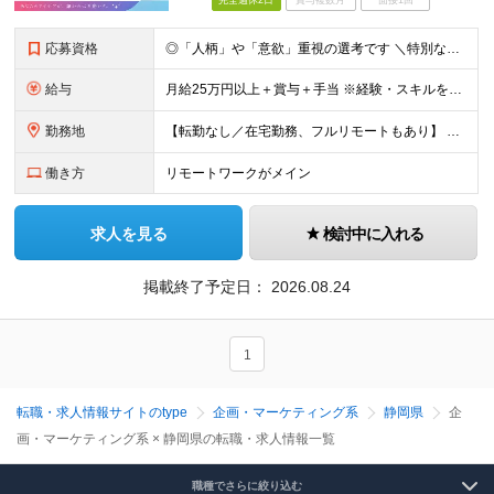
完全週休2日
賞与複数月
面接1回
応募資格
◎「人柄」や「意欲」重視の選考です ＼特別なスキル・経験は必要なし／ ￣￣￣￣￣￣￣￣￣￣￣￣￣￣￣￣ ■完全未経験歓迎 ■学歴不問 ■第二新卒歓迎 ■既卒、フリーターの方もOK ＼こんな方が向い
給与
月給25万円以上＋賞与＋手当 ※経験・スキルを考慮して決定します ※インセンティブが発生する案件もあります。 ※企業により内容は一部変更となる可能性があります。 ※試用期間・残業代については、紹介先
勤務地
【転勤なし／在宅勤務、フルリモートもあり】 ≪47都道府県から選べる勤務地≫ 東京、神奈川、埼玉、千葉、大阪、愛知、福岡など好きな地域で働けます！ 【東京・渋谷本社】 〒150-0041 東京都渋谷
働き方
リモートワークがメイン
求人を見る
検討中に入れる
掲載終了予定日：
2026.08.24
1
転職・求人情報サイトのtype
企画・マーケティング系
静岡県
企
画・マーケティング系 × 静岡県の転職・求人情報一覧
職種でさらに絞り込む