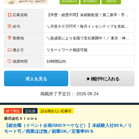
完全週休2日
賞与複数月
面接1回
応募資格
【学歴・経歴不問】未経験歓迎！第⼆新卒・⼿に職をつけたい・新たな挑戦者⼤歓迎！⼈柄・意欲重視の採⽤♪ ＼これまでの経験・スキルは⼀切不問／ 新たな⼀歩を全⼒で応援します！ ★経歴・学歴不問 ★未経
給与
＼⽉収６０万円可！毎⽉インセンティブを⽀給／ ⽉給３０万円〜+ダブルインセンティブ（個⼈+⽀店達成率に応じて） ※営業⼿当含む ▼下記固定残業代を含みます ・関東圏：5万8000円〜（⽉36h分）＋
勤務地
＼急成⻑により全国で⽀社展開中！／ 東京・神奈川・埼⽟・千葉・⼤阪・名古屋・神⼾・新潟・⾦沢・京都・広島・福岡などで募集中！ ★東京、⼤阪、名古屋、福岡は急募のため、特に選考優遇します★ ◎勤務地は
働き方
リモートワーク相談可能
残業時間
10時間以内
求人を見る
検討中に入れる
掲載終了予定日：
2026.08.24
終了間近
正社員
話を聞きたい応募可
株式会社Ａｔｏｍｓ
【総合職（イベント企画/SNSマーケなど）】未経験入社95％／リ
モート可／残業ほぼ無／副業OK／定着率95％