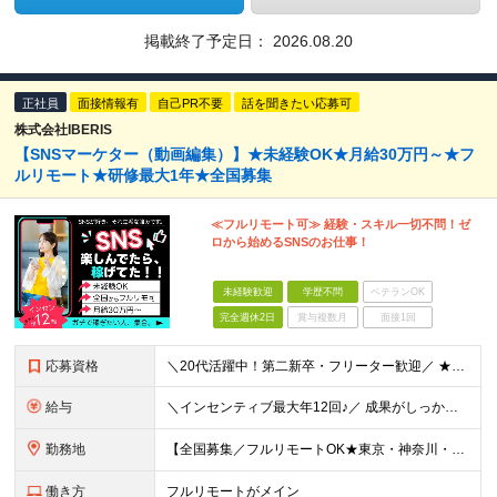
掲載終了予定日：
2026.08.20
正社員
面接情報有
自己PR不要
話を聞きたい応募可
株式会社IBERIS
【SNSマーケター（動画編集）】★未経験OK★月給30万円～★フ
ルリモート★研修最大1年★全国募集
≪フルリモート可≫ 経験・スキル一切不問！ゼ
ロから始めるSNSのお仕事！
未経験歓迎
学歴不問
ベテランOK
完全週休2日
賞与複数月
面接1回
応募資格
＼20代活躍中！第二新卒・フリーター歓迎／ ★未経験歓迎！学歴・転職回数不問★ ◎Instagram／TikTok／X／YouTubeなど、 SNSを見るのが好きな方大歓迎です♪ ＼100％ポテン
給与
＼インセンティブ最大年12回♪／ 成果がしっかり収入に反映される給与制度です！ 月給30万円＋インセンティブ（最大年12回） ★スキル、適性に応じて優遇 【試用期間について】 ・期間：1年 ・給与
勤務地
【全国募集／フルリモートOK★東京・神奈川・埼玉・大阪・福岡で積極採用中】 在宅勤務、または関東（東京・神奈川・埼玉など）または関西（大阪府など）、九州（福岡）のプロジェクト先 ★フルリモート可（通
働き方
フルリモートがメイン