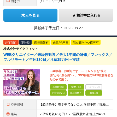
働き方
リモートワークOK
求人を見る
検討中に入れる
掲載終了予定日：
2026.08.27
終了間近
正社員
面接情報有
自己PR不要
話を聞きたい応募可
株式会社テイクフィット
WEBクリエイター／未経験歓迎／最大1年間の研修／フレックス／
フルリモート／年休130日／月給35万円～実績
―経験者、お断りです。― トレンドを“見る
側”から“創る側”へ。 SNS特化のWEB広告をあな
たの手で磨く。
未経験歓迎
学歴不問
ベテランOK
完全週休2日
賞与複数月
面接1回
応募資格
【必須条件】在学中でないこと 学歴不問／職種未経験／業種未経験／社会人未経験／第二新卒／ブランクOK ◎応募時に特別な経験やスキルは必要ありません。 意欲・人柄重視の採用です！ ＼こんなあなた
給与
＜平均月収45万円！＞ ”業界最大値”売上の45％以上をそのまま支給。 月給25万円以上＋インセンティブ ※研修後、月給35万円スタートの実績あり！ ◎経験・能力を考慮し決定します。 ◎頑張りに応じ