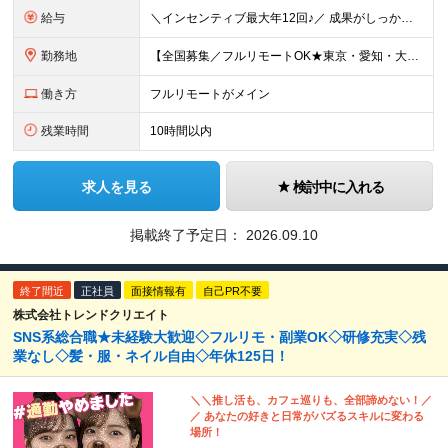
給与
＼インセンティブ最大年12回♪／ 成果がしっかり収入に反映される給与制度です！ ■月給30万円＋インセンティブ（最大年12回） ★スキル、適性に応じて優遇 【試用期間について】 ・期間：6ヶ月 ・
勤務地
【全国募集／フルリモートOK★東京・愛知・大阪・福岡で積極採用中】 在宅勤務、または関東（東京）または中部（名古屋）、関西（大阪）九州（福岡）のプロジェクト先 ★フルリモート可（通勤不要） ★あなた
働き方
フルリモートがメイン
残業時間
10時間以内
求人を見る
検討中に入れる
掲載終了予定日：
2026.09.10
終了間近
正社員
面接情報有
自己PR不要
株式会社トレンドクリエイト
SNS系総合職★未経験大歓迎◇フルリモ・副業OK◇研修充実◇残
業なし◇髪・服・ネイル自由◇年休125日！
＼＼推し活も、カフェ巡りも、全部諦めない！／
／ あなたの好きと日常がバズるスキルに変わる
場所！