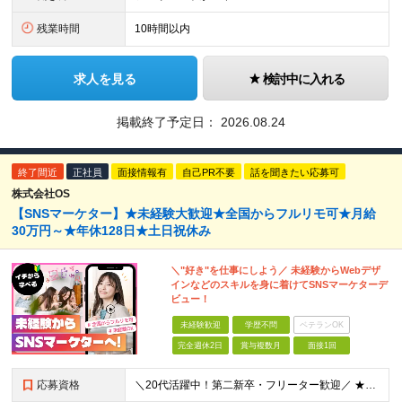
残業時間
10時間以内
求人を見る
検討中に入れる
掲載終了予定日：
2026.08.24
終了間近
正社員
面接情報有
自己PR不要
話を聞きたい応募可
株式会社OS
【SNSマーケター】★未経験大歓迎★全国からフルリモ可★月給
30万円～★年休128日★土日祝休み
＼"好き"を仕事にしよう／ 未経験からWebデザ
インなどのスキルを身に着けてSNSマーケターデ
ビュー！
未経験歓迎
学歴不問
ベテランOK
完全週休2日
賞与複数月
面接1回
応募資格
＼20代活躍中！第二新卒・フリーター歓迎／ ★未経験歓迎！学歴・転職回数不問★ ◎Instagram／TikTok／X／YouTubeなど、 SNSを見るのが好きな方大歓迎です♪ ＼100％ポテ