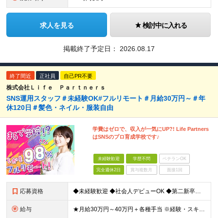
求人を見る
検討中に入れる
掲載終了予定日：
2026.08.17
終了間近
正社員
自己PR不要
株式会社Ｌｉｆｅ Ｐａｒｔｎｅｒｓ
SNS運用スタッフ＃未経験OK#フルリモート＃月給30万円～＃年
休120日＃髪色・ネイル・服装自由
学費はゼロで、収入が一気にUP?! Life Partners
はSNSのプロ育成学校です♪
未経験歓迎
学歴不問
ベテランOK
完全週休2日
賞与複数月
面接1回
応募資格
◆未経験歓迎 ◆社会人デビューOK ◆第二新卒も歓迎 ◆学歴不問 ………………‥・*.+ 応募時に特別なスキルや経験は必要ありません。 正社員経験がない方も歓迎します！ +.*・‥……………… L
給与
★月給30万円～40万円＋各種手当 ※経験・スキルを考慮して金額を決定します ※上記月給は固定残業代（20時間分／3万2000円～）を含む ※超過分は別途支給します ★試用期間：7ヶ月間あり（待遇に