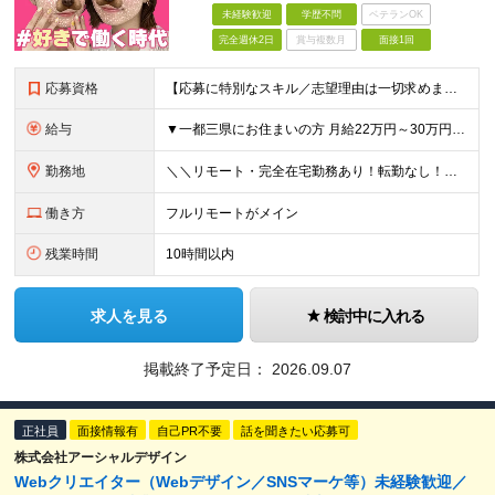
未経験歓迎
学歴不問
ベテランOK
完全週休2日
賞与複数月
面接1回
応募資格
【応募に特別なスキル／志望理由は一切求めません！】 学歴不問／職種・業種未経験歓迎／面接は1回のみ！ ＼＼10名以上の仲間を大募集！／／ 未経験・第二新卒・初めての正社員も大歓迎！ 「旅行が好き！
給与
▼一都三県にお住まいの方 月給22万円～30万円+インセンティブ ※経験・能力を考慮して決定。経験がある場合は、スキルに応じた月給額でスタートします。 ※上記には固定残業代（10時間分／15,000円
勤務地
＼＼リモート・完全在宅勤務あり！転勤なし！／／ ★47都道府県の好きな地域で働けます◎ ★本社は渋谷駅徒歩5分の好立地です！ □リモート・フルリモートも選択可能です！ └将来的には「お気に入りのカフ
働き方
フルリモートがメイン
残業時間
10時間以内
求人を見る
検討中に入れる
掲載終了予定日：
2026.09.07
正社員
面接情報有
自己PR不要
話を聞きたい応募可
株式会社アーシャルデザイン
Webクリエイター（Webデザイン／SNSマーケ等）未経験歓迎／