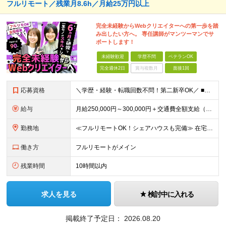
フルリモート／残業月8.6h／月給25万円以上
完全未経験からWebクリエイターへの第一歩を踏
み出したい方へ。 専任講師がマンツーマンでサ
ポートします！
未経験歓迎
学歴不問
ベテランOK
完全週休2日
賞与複数月
面接1回
応募資格
＼学歴・経験・転職回数不問！第二新卒OK／ ■未経験OK ■Webクリエイターを目指したい方 ★20〜30代が活躍中︕同年代の仲間と⼀緒に働きたいという⽅にもピッタリです ★26卒・27卒の新卒予定者
給与
⽉給250,000円～300,000円＋交通費全額⽀給（正社員登⽤後︓昇給年4回） ※給与は経験・スキルなどを考慮の上、最終決定いたします ※上記額にはみなし残業代(⽉14時間分、2万4,648円分
勤務地
≪フルリモートOK！シェアハウスも完備≫ 在宅勤務(通勤不要)、または希望により一都三県・大阪・名古屋・福岡を中心とした全国の各プロジェクト先での勤務となります。 ※直行直帰OK ★勤務エリアはご希望
働き方
フルリモートがメイン
残業時間
10時間以内
求人を見る
検討中に入れる
掲載終了予定日：
2026.08.20