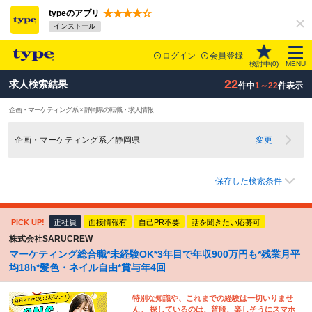
typeのアプリ
インストール
ログイン
会員登録
検討中(
0
)
MENU
22
求人検索結果
件中
1～22
件表示
企画・マーケティング系 × 静岡県の転職・求人情報
企画・マーケティング系／静岡県
変更
保存した検索条件
PICK UP!
正社員
面接情報有
自己PR不要
話を聞きたい応募可
株式会社SARUCREW
マーケティング総合職*未経験OK*3年目で年収900万円も*残業月平
均18h*髪色・ネイル自由*賞与年4回
特別な知識や、これまでの経験は一切いりませ
ん。 探しているのは、普段、楽しそうにスマホ