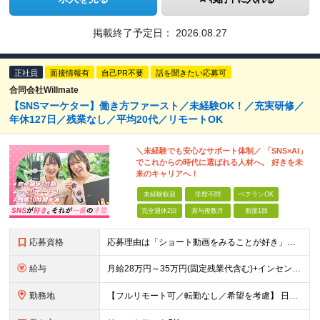
掲載終了予定日：
2026.08.27
正社員
面接情報有
自己PR不要
話を聞きたい応募可
合同会社Willmate
【SNSマーケター】働き方ファースト／未経験OK！／充実研修／
年休127日／残業なし／平均20代／リモートOK
＼未経験でも安心なサポート体制／ 「SNS×AI」
でこれからの時代に選ばれる人材へ。 好きを未
来のキャリアへ！
未経験歓迎
学歴不問
ベテランOK
完全週休2日
賞与複数月
面接1回
応募資格
応募理由は「ショート動画をみることが好き」でOK！ #学歴不問 #未経験OK ★1つでも当てはまれば、マッチング率高め★ □ SNSや動画制作に興味がある方 □ アイデアを考えることが好きな方 □
給与
月給28万円～35万円(固定残業代含む)+インセンティブ＋各種手当 ※経験・能力等を考慮の上、決定します。 ※残業はほとんどありませんが、発生した場合は時間外手当を100％支給します。 【固定残業
勤務地
【フルリモート可／転勤なし／希望を考慮】 日本47都道府県、どこでも就業可能！ （東京・神奈川・埼玉・千葉・北海道・宮城・愛知・大阪・福岡・新潟など 各拠点近郊のプロジェクト先） 【Point】