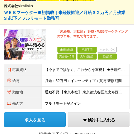
株式会社viralinks
ＷＥＢマーケター※初掲載｜未経験歓迎／月給３２万円／月残業
5h以下／フルリモート勤務可
「未経験、大歓迎」 SNS・WEBマーケティング
のプロを、本気で育てます。
未経験歓迎
学歴不問
ベテランOK
完全週休2日
賞与複数月
面接1回
応募資格
【今までではなく、これからを重視】 ★学歴不問 ★職種未経験歓迎 ★業種未経験歓迎 ★社会人未経験歓迎 ★第二新卒歓迎 ★ブランクOK ★動画編集・デザイン制作の勉強を独学でしている方など ※基礎的
給与
月給：32万円＋インセンティブ＋賞与 研修期間中：月給25万円～ ＼ 頑張りはしっかり評価！ ／ 研修期間中でも、スキルの習得状況や成果に応じて月給27万円へ昇給が可能です。 【研修期間】 期
勤務地
通勤不要 【東京本社】 東京都渋谷区恵比寿西二丁目8番4号 EX恵比寿西ビル5階
働き方
フルリモートがメイン
求人を見る
検討中に入れる