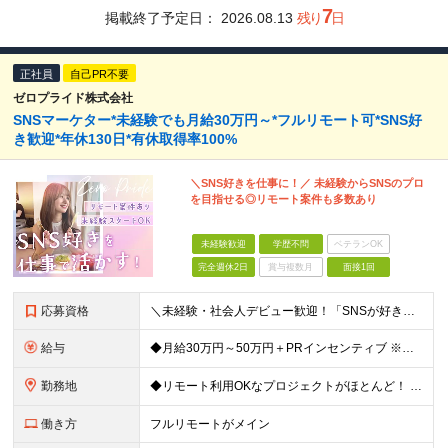
7
掲載終了予定日：
2026.08.13
残り
日
正社員
自己PR不要
ゼロプライド株式会社
SNSマーケター*未経験でも月給30万円～*フルリモート可*SNS好
き歓迎*年休130日*有休取得率100%
＼SNS好きを仕事に！／ 未経験からSNSのプロ
を目指せる◎リモート案件も多数あり
未経験歓迎
学歴不問
ベテランOK
完全週休2日
賞与複数月
面接1回
応募資格
＼未経験・社会人デビュー歓迎！「SNSが好き」という志望動機も歓迎／ ◆学歴不問 ◎意欲・人柄重視の採用です！ ◎応募にあたって必須の条件はありません！ ┗社会人経験がない ┗ブランクがある という
給与
◆月給30万円～50万円＋PRインセンティブ ※経験・能力などを考慮の上、決定いたします ※月給には固定残業代（月3万121円/15時間分）を含みます ┗超過分は別途支給 ┗残業が0時間の場合も全額支
勤務地
◆リモート利用OKなプロジェクトがほとんど！ ◆フルリモート（完全在宅）OKなプロジェクトも！ ☆★全国で採用中★☆ 本社（東京都港区）または 全国（47都道府県）の プロジェクト先の勤務となります
働き方
フルリモートがメイン