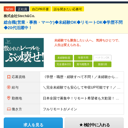
NEW
正社員
自己PR不要
話を聞きたい応募可
株式会社Stech&Co.
総合職(営業・事務・マーケ)◆未経験OK◆リモートOK◆学歴不問
◆20代活躍中！
未経験でも勝負したい人へ。 気持ちひとつで、
人生は変えられる。
未経験歓迎
学歴不問
ベテランOK
完全週休2日
賞与複数月
面接1回
応募資格
《学歴・職歴・経験すべて不問！／未経験からのチャレンジ大歓迎◎》 ▼こんな気持ち、ひとつでも当てはまる方はぜひ！ □ なにか、人生を変えるきっかけがほしい □ 立ち仕事に疲れて、そろそろ座り仕事がい
給与
＼完全未経験でも安心して年収UP可能です！／ -------------- 【1】営業 月給25万円～80万円＋賞与 【2】事務 月給21万円～50万円＋賞与 【3】マーケ 月給25万円～80万円
勤務地
日本全国で募集中！リモート希望者も大歓迎！ ※クライアントオフィスへの出勤が必要な場合は、 「東京オフィス」または「首都圏・関西圏」になります ※勤務地の選択はご希望を考慮し、転居を伴う転勤はありま
働き方
フルリモートがメイン
求人を見る
検討中に入れる