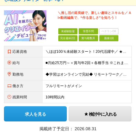
＼推し活の延長線で、新しい趣味とスキルを／ A
I×動画編集で、“作る楽しさ”を知ろう！
未経験歓迎
学歴不問
ベテランOK
完全週休2日
賞与複数月
面接1回
応募資格
＼ほぼ100％未経験スタート！20代活躍中／ ★未経験OK ★学歴不問／第二新卒歓迎 ★35歳以下の方（若年層の長期キャリア形成を図るため） ＜こんな方は大歓迎！＞ ・YouTubeやTikTokな
給与
■月給25万円～＋賞与年2回＋各種手当 ※これまでの経験・スキル・前職の給与を考慮して決定します ※上記には、固定残業代（月20時間分／32,500円～）が含まれます ＜研修期間（7ヶ月～最大10ヶ
勤務地
◆学習はオンラインで完結◆ リモートワーク／フルリモート案件あり・転勤なし ◇本社(秋葉原)または一都三県のクライアント先 ※勤務地につきましては、ご相談の上で配属 ＜本社＞ ◇東京都台東区台東1
働き方
フルリモートがメイン
残業時間
10時間以内
求人を見る
検討中に入れる
掲載終了予定日：
2026.08.31