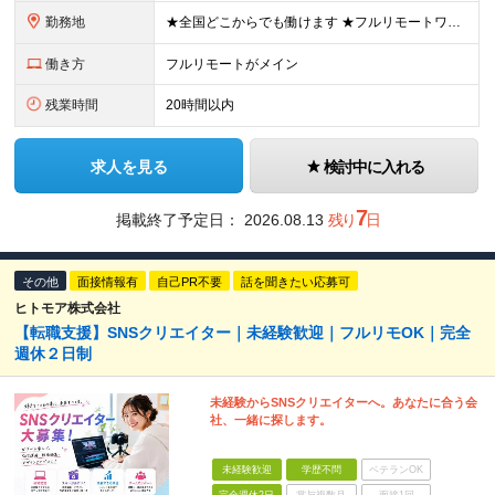
勤務地
★全国どこからでも働けます ★フルリモートワークが可能 ★希望に100％応じます！ ■所属は横浜本社となります。 神奈川県横浜市中区長者町2-6-3 テクノサイシング長者町ビル7F ※(変更の範囲)
働き方
フルリモートがメイン
残業時間
20時間以内
求人を見る
検討中に入れる
7
掲載終了予定日：
2026.08.13
残り
日
その他
面接情報有
自己PR不要
話を聞きたい応募可
ヒトモア株式会社
【転職支援】SNSクリエイター｜未経験歓迎｜フルリモOK｜完全
週休２日制
未経験からSNSクリエイターへ。あなたに合う会
社、一緒に探します。
未経験歓迎
学歴不問
ベテランOK