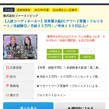
正社員
面接情報有
自己PR不要
話を聞きたい応募可
株式会社ファーストピック
【人材コーディネーター】世界最大級ECアワード受賞！フルリモ
ート／未経験◎／月給３２万円～／年休１３０日以上／
-新時代を作るのはアナタ- 人と企業をつなぎ、そ
れぞれの「未来の選択肢」を広げる仕事。
未経験歓迎
学歴不問
ベテランOK
完全週休2日
賞与複数月
面接1回
応募資格
【学歴・経験不問】 ＊未経験者大歓迎！第二新卒歓迎/充実研修/WEB面接可能＊ 「 営業ってなんとなく難しそう・・・ 」 「 AIとかSNSなんて分からない・・・ 」 という未経験の方でも安心して
給与
★月給３２万円～５０万円＋インセンティブ賞与＋決算賞与★ （30時間の固定残業代、一律月54,750円を含む。超過分は支給） ※経験・スキルを考慮の上、決定 ※昇給：随時あり 【インセンティブについ
勤務地
★リモートワーク実施中（プロジェクトによる） ※一部フルリモートあり 【本社】 東京都千代田区五番町4-8 日立五番町ビル 5F 【その他勤務先】 ・北海道札幌市中央区大通東 ・宮城県仙台市青葉区
働き方
フルリモートがメイン
求人を見る
検討中に入れる