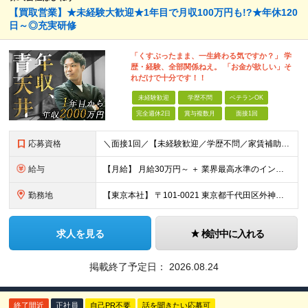
【買取営業】★未経験大歓迎★1年目で月収100万円も!?★年休120
日～◎充実研修
「くすぶったまま、一生終わる気ですか？」 学
歴・経験、全部関係ねえ。 「お金が欲しい」そ
れだけで十分です！！
未経験歓迎
学歴不問
ベテランOK
完全週休2日
賞与複数月
面接1回
応募資格
＼面接1回／【未経験歓迎／学歴不問／家賃補助あり】 社会人デビューや＆収入アップを実現したい方 人柄を重視した採用を行っています。 書類選考は厳格ではなく、面接は基本1回！スピーディに選考を進めてい
給与
【月給】 月給30万円～ ＋ 業界最高水準のインセンティブ ＋ 各種手当 「稼がせたい」という会社の想いから、還元率は粗利の10～28％に設定。 頑張りがそのまま月収に直結する、嘘のない給与体系です
勤務地
【東京本社】 〒101-0021 東京都千代田区外神田5-2-3 ┗最寄駅：御徒町駅／秋葉原駅 ┗受動喫煙対策：屋内禁煙 ■その他：神奈川県、埼玉県、千葉県や全国への出張もあり ※転居を伴う転勤は
求人を見る
検討中に入れる
掲載終了予定日：
2026.08.24
終了間近
正社員
自己PR不要
話を聞きたい応募可