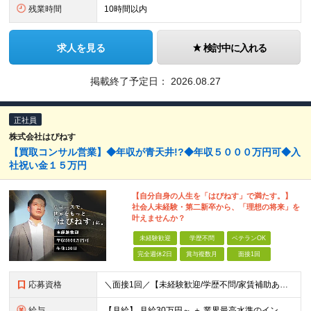
残業時間
10時間以内
求人を見る
検討中に入れる
掲載終了予定日：
2026.08.27
正社員
株式会社はぴねす
【買取コンサル営業】◆年収が青天井!?◆年収５０００万円可◆入
社祝い金１５万円
【自分自身の人生を「はぴねす」で満たす。】
社会人未経験・第二新卒から、「理想の将来」を
叶えませんか？
未経験歓迎
学歴不問
ベテランOK
完全週休2日
賞与複数月
面接1回
応募資格
＼面接1回／【未経験歓迎/学歴不問/家賃補助あり】 社会人デビューや、ここからのキャリアアップを実現したい方 人柄を重視した採用を行っています。 書類選考は厳格ではなく、面接は基本1回！ スピーディ
給与
【月給】 月給30万円～ ＋ 業界最高水準のインセンティブ ＋ 各種手当 「稼がせたい」という会社の想いから、還元率は粗利の10～28％に設定。 頑張りがそのまま月収に直結する、嘘のない給与体系です