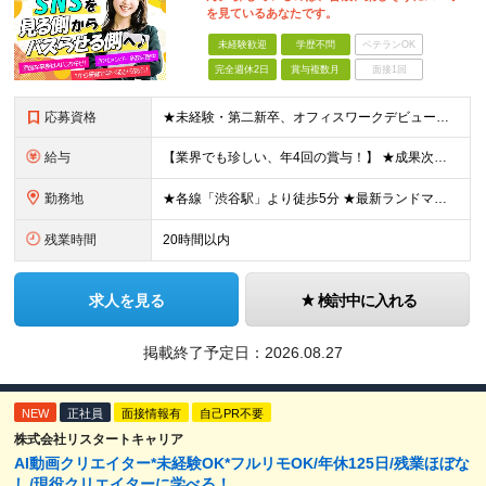
を見ているあなたです。
未経験歓迎
学歴不問
ベテランOK
完全週休2日
賞与複数月
面接1回
応募資格
★未経験・第二新卒、オフィスワークデビュー大歓迎 ★平均年齢は28.6歳！ ★20代の若手メンバーが中心になって活躍している職場です！ ●学歴不問 ※35歳以下の方（若年層の長期キャリア形成） ★こ
給与
【業界でも珍しい、年4回の賞与！】 ★成果次第でスピード昇給可 →20代で年収700万〜900万超も！ ■未経験：月給26〜30万円＋賞与年4回（業績による）＋各種手当 ※経験・スキルを考慮して決定
勤務地
★各線「渋谷駅」より徒歩5分 ★最新ランドマークオフィスです！ ★転勤はありません 【本社】 東京都渋谷区道玄坂2-25-12 道玄坂通 dogenzaka-dori 5階 ※(変更の範囲)上記を除
残業時間
20時間以内
求人を見る
検討中に入れる
掲載終了予定日：
2026.08.27
NEW
正社員
面接情報有
自己PR不要
株式会社リスタートキャリア
AI動画クリエイター*未経験OK*フルリモOK/年休125日/残業ほぼな
し/現役クリエイターに学べる！