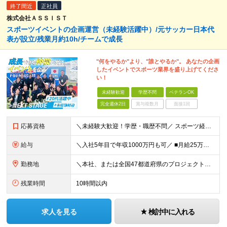
終了間近
正社員
株式会社ＡＳＳＩＳＴ
スポーツイベントの企画運営（未経験活躍中）/元サッカー日本代
表が設立/残業月約10h/チームで成長
"何をやるか"より、"誰とやるか"。 あなたの企画
したイベントでスポーツ業界を盛り上げてくださ
い！
未経験歓迎
学歴不問
ベテランOK
完全週休2日
賞与複数月
面接1回
応募資格
＼未経験大歓迎！学歴・職歴不問／ スポーツ経験も不問！人柄重視の採用で「やってみたい」を全力応援！ ■意欲・人柄重視の採用です！ □スポーツ経験も問いません♪ ■入社時に必要なスキル・経験は一切あ
給与
＼入社5年目で年収1000万円も可／ ■月給25万円～70万円＋賞与＋残業代全額支給 ※経験・能力などを考慮の上、決定いたします。 ※残業代は別途全額支給いたします。 ※試用期間は6ヶ月です。その間
勤務地
＼本社、または全国47都道府県のプロジェクト先／ ◎希望に合わせた勤務地でご活躍いただけます！ ◎引っ越しを伴う転勤はございません。 【本社】 東京都中央区銀座1-7-16 コミット銀座ビル4F
残業時間
10時間以内
求人を見る
検討中に入れる