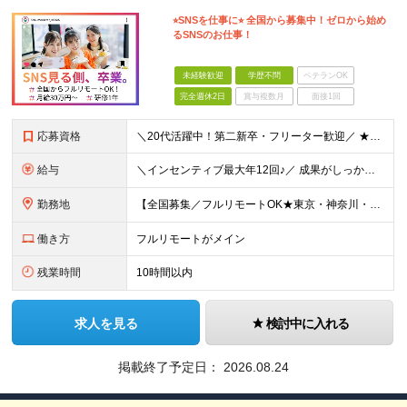
⭐︎SNSを仕事に⭐︎ 全国から募集中！ゼロから始め
るSNSのお仕事！
未経験歓迎
学歴不問
ベテランOK
完全週休2日
賞与複数月
面接1回
応募資格
＼20代活躍中！第二新卒・フリーター歓迎／ ★未経験歓迎！学歴・転職回数不問★ ◎Instagram／TikTok／X／YouTubeなど、 SNSを見るのが好きな方大歓迎です♪ ＼100％ポテン
給与
＼インセンティブ最大年12回♪／ 成果がしっかり収入に反映される給与制度です！ 月給30万円＋インセンティブ（最大年12回） ★スキル、適性に応じて優遇 【試用期間について】 ・期間：1年 ・給与
勤務地
【全国募集／フルリモートOK★東京・神奈川・埼玉・大阪・福岡で積極採用中】 在宅勤務、または関東（東京・神奈川・埼玉など）または関西（大阪府など）、九州（福岡）のプロジェクト先 ★フルリモート可（通
働き方
フルリモートがメイン
残業時間
10時間以内
求人を見る
検討中に入れる
掲載終了予定日：
2026.08.24