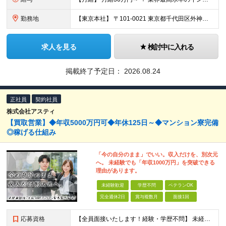
勤務地
【東京本社】 〒101-0021 東京都千代田区外神田5-2-3 ┗最寄駅：御徒町駅／秋葉原駅 ┗受動喫煙対策：屋内禁煙 ■その他：神奈川県、埼玉県、千葉県や全国への出張もあり ※転居を伴う転勤は
求人を見る
検討中に入れる
掲載終了予定日：
2026.08.24
正社員
契約社員
株式会社アスティ
【買取営業】◆年収5000万円可◆年休125日～◆マンション寮完備
◎稼げる仕組み
「今の自分のまま」でいい。収入だけを、別次元
へ。 未経験でも「年収1000万円」を突破できる
理由があります。
未経験歓迎
学歴不問
ベテランOK
完全週休2日
賞与複数月
面接1回
応募資格
【全員面接いたします！経験・学歴不問】 未経験から稼ぎたい人＜第二新卒・社会人デビュー歓迎＞ ☆職種・業種未経験歓迎！未経験から稼げる環境です。 ◇人柄・意欲重視の選考！◇ 面接はお互いのことを知