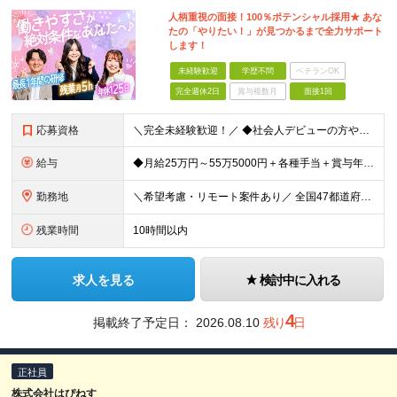
人柄重視の面接！100％ポテンシャル採用★ あな
たの「やりたい！」が見つかるまで全力サポート
します！
未経験歓迎
学歴不問
ベテランOK
完全週休2日
賞与複数月
面接1回
応募資格
＼完全未経験歓迎！／ ◆社会人デビューの方やフリーターの方もOK ◆第二新卒OK ◆学歴不問 ～まずは「話を聞いてみたい」という気持ちでOKです！～ 私たちは「ゼロから育てる」ことを前提の採用を
給与
◆月給25万円～55万5000円＋各種手当＋賞与年1回 ※上記には固定残業代（月20時間／3万2400円）を含みます。超過分は別途支給します。 ※試用期間3～6ヶ月あり。期間中の給与は【給与欄】を
勤務地
＼希望考慮・リモート案件あり／ 全国47都道府県のプロジェクト先 └好きな場所で勤務可能！◎ └Web系の総合職採用の場合、 デビュー後はフルリモート（完全在宅）案件8割！ ◎転勤の有無については
残業時間
10時間以内
求人を見る
検討中に入れる
4
掲載終了予定日：
2026.08.10
残り
日
正社員
株式会社はぴねす