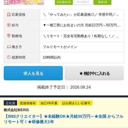
完全週休2日
賞与複数月
面接1回
応募資格
＼「やってみたい」が応募資格◎／ 学歴不問／未経験歓迎／業種未経験歓迎／社会人デビュー歓迎／第二新卒歓迎／ブランクOK 経験やスキルは一切不問◎ 大切なのは「挑戦してみたい」という気持ちです！
給与
▼一都三県にお住まいの方 月給22万円～50万円＋インセンティブ＋賞与＋各種手当 ▼上記以外の地域にお住まいの方 月給21万円～50万円＋インセンティブ＋賞与＋各種手当 ※経験・能力を考慮して決定
勤務地
＼リモート・完全在宅勤務あり！転勤なし！／ 【47都道府県の好きな地域で働けます☆】 ★リモート・フルリモートも選択可能です！ └将来的には「お気に入りのカフェでテレワーク」 「日本全国、旅をしなが
働き方
フルリモートがメイン
残業時間
10時間以内
求人を見る
検討中に入れる
掲載終了予定日：
2026.08.24
正社員
面接情報有
自己PR不要
話を聞きたい応募可
株式会社IBERIS
【SNSクリエイター】★未経験OK★月給30万円～★全国 からフル
リモート可！★研修最大1年