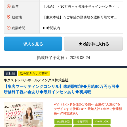
給与
【月給】 ・30万円～＋各種手当＋インセンティブ ・試用期間(6ヶ月) ※固定残業代は、時間外労働の有無に関わらず月34時間分を月5.6万円支給 ※上記を超える時間外労働分は追加で支給 ※試用期間中の
勤務地
【東京本社】☆ご希望の勤務地を選択可能です！U・Iターン歓迎 〒171-0021 東京都豊島区西池袋２丁目３９－８ ■新宿営業所 「新宿御苑前駅」より徒歩5分、「新宿三丁目駅」より徒歩8分 東京都新
残業時間
10時間以内
求人を見る
検討中に入れる
掲載終了予定日：
2026.08.24
正社員
話を聞きたい応募可
ネクストレベルホールディングス株式会社
【集客マーケティングコンサル】未経験歓迎◆月給60万円も可◆
研修終了祝い金あり◆毎月インセンあり◆初掲載
+*☆トレンドを仕掛ける側へ 企業の“⼈集め”を
デザインする仕事+★＊ 最短⼊社１年半で営業部
⻑へ昇格実績あり
未経験歓迎
学歴不問
ベテランOK