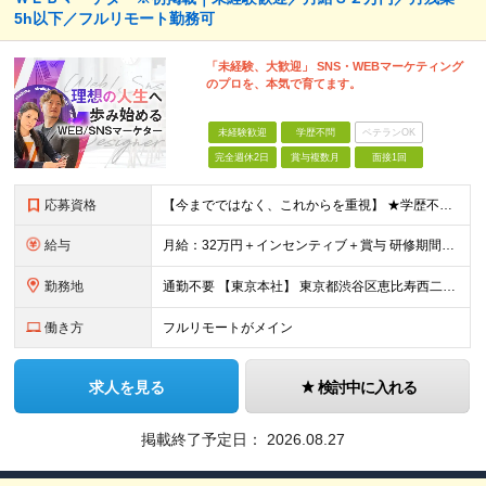
5h以下／フルリモート勤務可
「未経験、大歓迎」 SNS・WEBマーケティング
のプロを、本気で育てます。
未経験歓迎
学歴不問
ベテランOK
完全週休2日
賞与複数月
面接1回
応募資格
【今までではなく、これからを重視】 ★学歴不問 ★職種未経験歓迎 ★業種未経験歓迎 ★社会人未経験歓迎 ★第二新卒歓迎 ★ブランクOK ★動画編集・デザイン制作の勉強を独学でしている方など ※基礎的
給与
月給：32万円＋インセンティブ＋賞与 研修期間中：月給25万円～ ＼ 頑張りはしっかり評価！ ／ 研修期間中でも、スキルの習得状況や成果に応じて月給27万円へ昇給が可能です。 【研修期間】 期
勤務地
通勤不要 【東京本社】 東京都渋谷区恵比寿西二丁目8番4号 EX恵比寿西ビル5階
働き方
フルリモートがメイン
求人を見る
検討中に入れる
掲載終了予定日：
2026.08.27