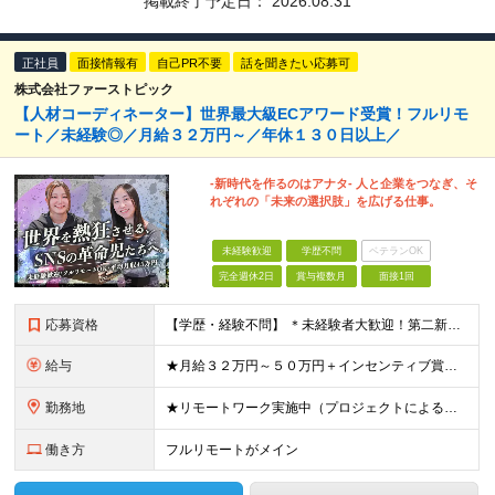
掲載終了予定日：
2026.08.31
正社員
面接情報有
自己PR不要
話を聞きたい応募可
株式会社ファーストピック
【人材コーディネーター】世界最大級ECアワード受賞！フルリモ
ート／未経験◎／月給３２万円～／年休１３０日以上／
-新時代を作るのはアナタ- 人と企業をつなぎ、そ
れぞれの「未来の選択肢」を広げる仕事。
未経験歓迎
学歴不問
ベテランOK
完全週休2日
賞与複数月
面接1回
応募資格
【学歴・経験不問】 ＊未経験者大歓迎！第二新卒歓迎/充実研修/WEB面接可能＊ 「 営業ってなんとなく難しそう・・・ 」 「 AIとかSNSなんて分からない・・・ 」 という未経験の方でも安心して
給与
★月給３２万円～５０万円＋インセンティブ賞与＋決算賞与★ （30時間の固定残業代、一律月54,750円を含む。超過分は支給） ※経験・スキルを考慮の上、決定 ※昇給：随時あり 【インセンティブについ
勤務地
★リモートワーク実施中（プロジェクトによる） ※一部フルリモートあり 【本社】 東京都千代田区五番町4-8 日立五番町ビル 5F 【その他勤務先】 ・北海道札幌市中央区大通東 ・宮城県仙台市青葉区
働き方
フルリモートがメイン