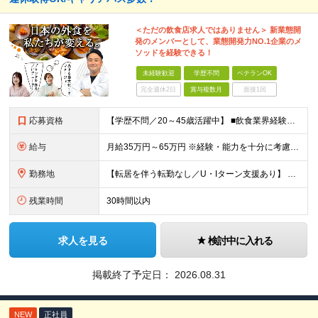
＜ただの飲食店求人ではありません＞ 新業態開
発のメンバーとして、業態開発力NO.1企業のメ
ソッドを経験できる！
未経験歓迎
学歴不問
ベテランOK
完全週休2日
賞与複数月
面接1回
応募資格
【学歴不問／20～45歳活躍中】 ■飲食業界経験および販売／サービスの経験がある方を歓迎します 例えば「もっとこうすれば売れるのに」というアイデアを形にしたい方、経営陣に近いポジションでビジネスを
給与
月給35万円～65万円 ※経験・能力を十分に考慮し決定。 ※月給35万円～48万円までは非管理職となりますので、 上記月給には、月30時間分の固定残業代（61,620円～84,508円）および月10
勤務地
【転居を伴う転勤なし／U・Iターン支援あり】 本社（恵比寿）または当社が運営する東京都内の直営店舗での勤務 ※配属先は経験・希望・プロジェクト内容を踏まえて決定します。 ★社宅・引越支援制度あり（
残業時間
30時間以内
求人を見る
検討中に入れる
掲載終了予定日：
2026.08.31
NEW
正社員