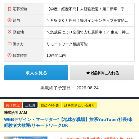
応募資格
【学歴・経歴不問】未経験歓迎！第⼆新卒・⼿に職をつけたい・新たな挑戦者⼤歓迎！⼈柄・意欲重視の採⽤♪ ＼これまでの経験・スキルは⼀切不問／ 新たな⼀歩を全⼒で応援します！ ★経歴・学歴不問 ★未経
給与
＼⽉収６０万円可！毎⽉インセンティブを⽀給／ ⽉給３０万円〜+ダブルインセンティブ（個⼈+⽀店達成率に応じて） ※営業⼿当含む ▼下記固定残業代を含みます ・関東圏：5万8000円〜（⽉36h分）＋
勤務地
＼急成⻑により全国で⽀社展開中！／ 東京・神奈川・埼⽟・千葉・⼤阪・名古屋・神⼾・新潟・⾦沢・京都・広島・福岡などで募集中！ ★東京、⼤阪、名古屋、福岡は急募のため、特に選考優遇します★ ◎勤務地は
働き方
リモートワーク相談可能
残業時間
10時間以内
求人を見る
検討中に入れる
掲載終了予定日：
2026.08.24
終了間近
正社員
自己PR不要
話を聞きたい応募可
株式会社JAM
WEBデザイン・マーケター*【地球が職場】旅系YouTuber社長/未
経験者大歓迎/リモートワークOK