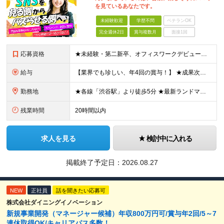
を見ているあなたです。
未経験歓迎
学歴不問
ベテランOK
完全週休2日
賞与複数月
面接1回
応募資格
★未経験・第二新卒、オフィスワークデビュー大歓迎 ★平均年齢は28.6歳！ ★20代の若手メンバーが中心になって活躍している職場です！ ●学歴不問 ※35歳以下の方（若年層の長期キャリア形成） ★こ
給与
【業界でも珍しい、年4回の賞与！】 ★成果次第でスピード昇給可 →20代で年収700万〜900万超も！ ■未経験：月給26〜30万円＋賞与年4回（業績による）＋各種手当 ※経験・スキルを考慮して決定
勤務地
★各線「渋谷駅」より徒歩5分 ★最新ランドマークオフィスです！ ★転勤はありません 【本社】 東京都渋谷区道玄坂2-25-12 道玄坂通 dogenzaka-dori 5階 ※(変更の範囲)上記を除
残業時間
20時間以内
求人を見る
検討中に入れる
掲載終了予定日：
2026.08.27
NEW
正社員
話を聞きたい応募可
株式会社ダイニングイノベーション
新規事業開発（マネージャー候補）年収800万円可/賞与年2回/5～7
連休取得OK/キャリアパス多数！