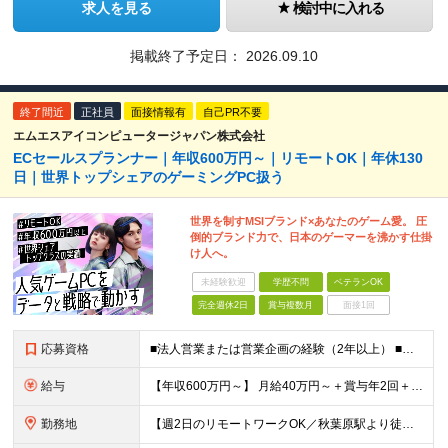
求人を見る
検討中に入れる
掲載終了予定日：
2026.09.10
終了間近
正社員
面接情報有
自己PR不要
エムエスアイコンピュータージャパン株式会社
ECセールスプランナー｜年収600万円～｜リモートOK｜年休130
日｜世界トップシェアのゲーミングPC扱う
世界を制すMSIブランド×あなたのゲーム愛。 圧
倒的ブランド力で、日本のゲーマーを沸かす仕掛
け人へ。
未経験歓迎
学歴不問
ベテランOK
完全週休2日
賞与複数月
面接1回
応募資格
■法人営業または営業企画の経験（2年以上） ■日本企業でのEC物販業務経験（2年以上） ■基本的なMicrosoft Officeスキル（Excel：VLOOKUP、ピボットテーブルなど） ■学歴不問
給与
【年収600万円～】 月給40万円～＋賞与年2回＋各種手当 ※経験・スキルを考慮し、決定いたします ※上記には固定残業代（24時間分／4万円～6.5万円）を含みます ※試用期間3カ月（期間中の雇用形
勤務地
【週2日のリモートワークOK／秋葉原駅より徒歩5分】 本社：東京都千代田区神田須田町2-19-23 Daiwa秋葉原ビル 6階 ※展示会などでの国内/海外出張あり ※変更の範囲：上記を除く当社関連