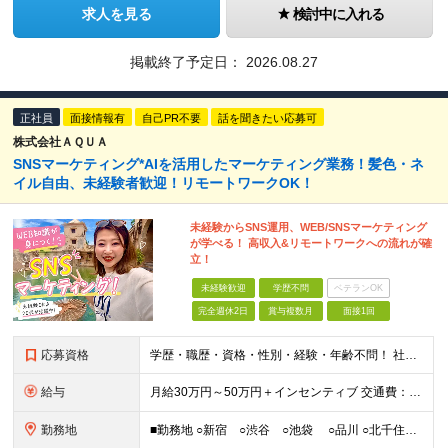
求人を見る
検討中に入れる
掲載終了予定日：
2026.08.27
正社員
面接情報有
自己PR不要
話を聞きたい応募可
株式会社ＡＱＵＡ
SNSマーケティング*AIを活用したマーケティング業務！髪色・ネ
イル自由、未経験者歓迎！リモートワークOK！
未経験からSNS運用、WEB/SNSマーケティング
が学べる！ 高収入&リモートワークへの流れが確
立！
未経験歓迎
学歴不問
ベテランOK
完全週休2日
賞与複数月
面接1回
応募資格
学歴・職歴・資格・性別・経験・年齢不問！ 社会人経験ゼロ、昼職経験ゼロでもご安心ください♪ 〈年功序列の完全撤廃〉 学歴、職歴、資格、経験など関係なく 頑張った分だけ正当に評価される。 だから昇格
給与
月給30万円～50万円＋インセンティブ 交通費：全額支給 ※試用期間3ヶ月間は契約社員で月給25万円 ※研修先は、面談時にご相談させていただきます ☆昇給・昇格有 ☆インセンティブ有
勤務地
■勤務地 ○新宿 ○渋谷 ○池袋 ○品川 ○北千住 ※あなたの経験やスキルに応じて研修先は、 面談時にてご相談させていただきます。 (変更の範囲)上記を除く当社関連勤務地 ■本社 東