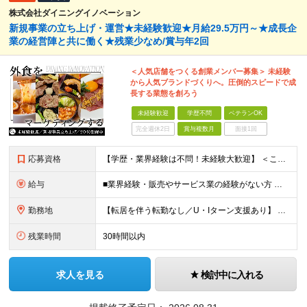
株式会社ダイニングイノベーション
新規事業の立ち上げ・運営★未経験歓迎★月給29.5万円～★成長企
業の経営陣と共に働く★残業少なめ/賞与年2回
＜人気店舗をつくる創業メンバー募集＞ 未経験
から人気ブランドづくりへ。圧倒的スピードで成
長する業態を創ろう
未経験歓迎
学歴不問
ベテランOK
完全週休2日
賞与複数月
面接1回
応募資格
【学歴・業界経験は不問！未経験大歓迎】 ＜こんな方、大歓迎！＞ ・新しいことにイチから挑戦し、ワクワクする熱量を味わいたい方 ・毎日同じことの繰り返しから抜け出したい方 ・新しいブランドづくりに興味
給与
■業界経験・販売やサービス業の経験がない方 月給29.5万円～ ※固定残業手当（51,937円～/月30時間分）、固定深夜割増手当（3,463円～月10時間分） ■外食業界で店長・副店長等の経験をお
勤務地
【転居を伴う転勤なし／U・Iターン支援あり】 本社（恵比寿）または当社が運営する東京都内の直営店舗での勤務 ※配属先は経験・希望・プロジェクト内容を踏まえて決定します。 ★社宅・引越支援制度あり（
残業時間
30時間以内
求人を見る
検討中に入れる