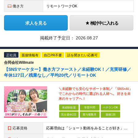
働き方
リモートワークOK
求人を見る
検討中に入れる
掲載終了予定日：
2026.08.27
正社員
面接情報有
自己PR不要
話を聞きたい応募可
合同会社Willmate
【SNSマーケター】働き方ファースト／未経験OK！／充実研修／
年休127日／残業なし／平均20代／リモートOK
＼未経験でも安心なサポート体制／ 「SNS×AI」
でこれからの時代に選ばれる人材へ。 好きを未
来のキャリアへ！
未経験歓迎
学歴不問
ベテランOK
完全週休2日
賞与複数月
面接1回
応募資格
応募理由は「ショート動画をみることが好き」でOK！ #学歴不問 #未経験OK ★1つでも当てはまれば、マッチング率高め★ □ SNSや動画制作に興味がある方 □ アイデアを考えることが好きな方 □