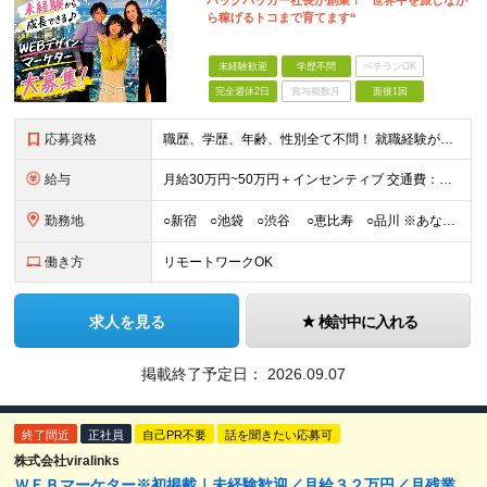
バックパッカー社長が創業！ “世界中を旅しなが
ら稼げるトコまで育てます“
未経験歓迎
学歴不問
ベテランOK
完全週休2日
賞与複数月
面接1回
応募資格
職歴、学歴、年齢、性別全て不問！ 就職経験がない方も未経験の方も大歓迎！ もちろん経験者の方も大歓迎♪ 人柄重視♪ カジュアル面接を実施しています！ 「面接って緊張する…」 「経験がないから不安…
給与
月給30万円~50万円＋インセンティブ 交通費：全額支給 ※試用期間3ヶ月間は契約社員で月給25万円となります。 ※研修先は、面談時にご相談させていただきます ☆昇給・昇格有 ☆インセンティブ有
勤務地
○新宿 ○池袋 ○渋谷 ○恵比寿 ○品川 ※あなたの経験やスキルに応じて研修先は、 面談時にてご相談させていただきます。
働き方
リモートワークOK
求人を見る
検討中に入れる
掲載終了予定日：
2026.09.07
終了間近
正社員
自己PR不要
話を聞きたい応募可
株式会社viralinks
ＷＥＢマーケター※初掲載｜未経験歓迎／月給３２万円／月残業