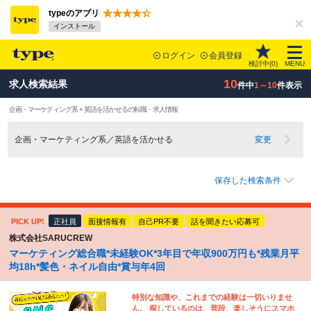
typeのアプリ
インストール
ログイン
会員登録
検討中(
0
)
MENU
10
求人検索結果
件中
1～10
件表示
企画・マーケティング系 × 英語を活かせるの転職・求人情報
企画・マーケティング系／英語を活かせる
変更
保存した検索条件
PICK UP!
正社員
面接情報有
自己PR不要
話を聞きたい応募可
株式会社SARUCREW
マーケティング総合職*未経験OK*3年目で年収900万円も*残業月平
均18h*髪色・ネイル自由*賞与年4回
特別な知識や、これまでの経験は一切いりませ
ん。 探しているのは、普段、楽しそうにスマホ