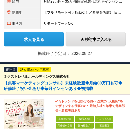
給与
月給28万円～35万円(固定残業代含む)+インセンティブ＋各種手当 ※経験・能力等を考慮の上、決定します。 ※残業はほとんどありませんが、発生した場合は時間外手当を100％支給します。 【固定残業
勤務地
【フルリモート可／転勤なし／希望を考慮】 日本47都道府県、どこでも就業可能！ （東京・神奈川・埼玉・千葉・北海道・宮城・愛知・大阪・福岡・新潟など 各拠点近郊のプロジェクト先） 【Point】
働き方
リモートワークOK
求人を見る
検討中に入れる
掲載終了予定日：
2026.08.27
正社員
話を聞きたい応募可
ネクストレベルホールディングス株式会社
【集客マーケティングコンサル】未経験歓迎◆月給60万円も可◆
研修終了祝い金あり◆毎月インセンあり◆初掲載
+*☆トレンドを仕掛ける側へ 企業の“⼈集め”を
デザインする仕事+★＊ 最短⼊社１年半で営業部
⻑へ昇格実績あり
未経験歓迎
学歴不問
ベテランOK
完全週休2日
賞与複数月
面接1回