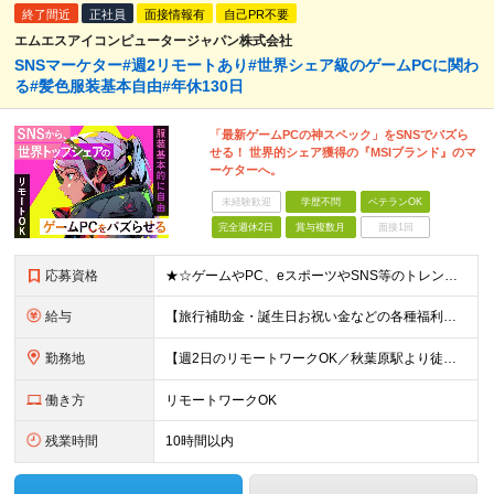
終了間近
正社員
面接情報有
自己PR不要
エムエスアイコンピュータージャパン株式会社
SNSマーケター#週2リモートあり#世界シェア級のゲームPCに関わ
る#髪色服装基本自由#年休130日
「最新ゲームPCの神スペック」をSNSでバズら
せる！ 世界的シェア獲得の『MSIブランド』のマ
ーケターへ。
未経験歓迎
学歴不問
ベテランOK
完全週休2日
賞与複数月
面接1回
応募資格
★☆ゲームやPC、eスポーツやSNS等のトレンドに興味がある方必見☆★ ■以下いずれかのご経験をお持ちの方 ├マーケティング業務またはメディア・Webメディア・広告代理店の経験 └もしくはパソコンショ
給与
【旅行補助金・誕生日お祝い金などの各種福利厚生充実】 月給26万円～＋賞与年2回＋各種手当 ※経験・スキルを考慮し、決定いたします ※上記には固定残業代（24時間分／4万円～6万円）を含みます ※
勤務地
【週2日のリモートワークOK／秋葉原駅より徒歩5分】 本社：東京都千代田区神田須田町2-19-23 Daiwa秋葉原ビル 6階 ※展示会などでの国内/海外出張あり ※変更の範囲：上記を除く当社関連
働き方
リモートワークOK
残業時間
10時間以内