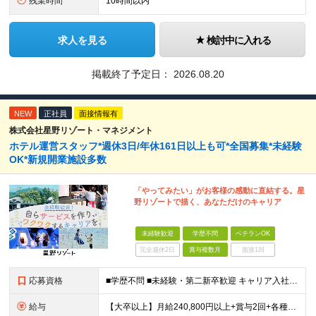
残業時間
10時間以内
求人を見る
検討中に入れる
掲載終了予定日：
2026.08.20
NEW
正社員
面接情報有
株式会社星野リゾート・マネジメント
ホテル運営スタッフ*週休3日/年休161日以上も可*全国募集*未経験
OK*新規開業施設多数
「やってみたい」がお客様の感動に直結する。星
野リゾートで描く、あなただけのキャリア
未経験歓迎
学歴不問
ベテランOK
完全週休2日
賞与複数月
面接1回
応募資格
■学歴不問 ■未経験・第二新卒歓迎 キャリア入社のメンバーは元美容師、営業、教員などさまざま！ これまでの経験やあなたらしい視点を活かして よりよいサービスを生み出していきましょう！
給与
【大卒以上】月給240,800円以上+賞与2回+各種手当 【短大・専門学校卒】月給204,400円以上+賞与2回+各種手当 【上記以外】月給187,000円以上+賞与2回+各種手当 ※経験、資格、能