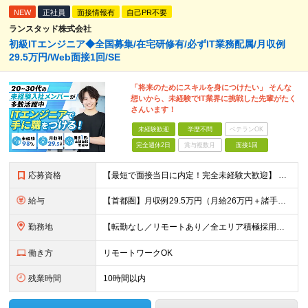
NEW
正社員
面接情報有
自己PR不要
ランスタッド株式会社
初級ITエンジニア◆全国募集/在宅研修有/必ずIT業務配属/月収例
29.5万円/Web面接1回/SE
「将来のためにスキルを身につけたい」 そんな
想いから、未経験でIT業界に挑戦した先輩がたく
さんいます！
未経験歓迎
学歴不問
ベテランOK
完全週休2日
賞与複数月
面接1回
応募資格
【最短で面接当日に内定！完全未経験大歓迎】 ・業種／職種未経験歓迎 ・社会人デビュー、第二新卒、既卒者大歓迎 ・学歴不問（文系、理系不問） ・20代～30代、男女問わず活躍中 ・服装、髪色自由 ・明確
給与
【首都圏】月収例29.5万円（月給26万円＋諸手当） 【東海・関西】月収例28.5万円（月給25万円＋諸手当） 【九州】月収例26万円（月給23万円＋諸手当） ※経験・スキル・前職給与を踏まえ、総合
勤務地
【転勤なし／リモートあり／全エリア積極採用中】 ・大手企業のプロジェクトが中心 ・勤務エリアは希望を考慮し決定 ・研修はリモートメインで実施します ・U&Iターンの方も大歓迎◎ ＜主なエリア＞ ■首
働き方
リモートワークOK
残業時間
10時間以内