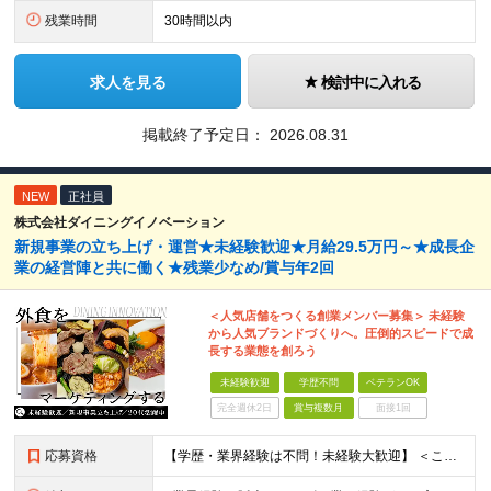
残業時間
30時間以内
求人を見る
検討中に入れる
掲載終了予定日：
2026.08.31
NEW
正社員
株式会社ダイニングイノベーション
新規事業の立ち上げ・運営★未経験歓迎★月給29.5万円～★成長企
業の経営陣と共に働く★残業少なめ/賞与年2回
＜人気店舗をつくる創業メンバー募集＞ 未経験
から人気ブランドづくりへ。圧倒的スピードで成
長する業態を創ろう
未経験歓迎
学歴不問
ベテランOK
完全週休2日
賞与複数月
面接1回
応募資格
【学歴・業界経験は不問！未経験大歓迎】 ＜こんな方、大歓迎！＞ ・新しいことにイチから挑戦し、ワクワクする熱量を味わいたい方 ・毎日同じことの繰り返しから抜け出したい方 ・新しいブランドづくりに興味