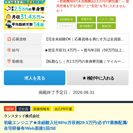
～初期費用0円＆光熱費込2.5万円の寮完備！～ 成
田空港を守る“誇り”と“安定”を手に入れません
か？
未経験歓迎
学歴不問
ベテランOK
完全週休2日
賞与複数月
面接1回
応募資格
【完全未経験OK｜応募資格を満たす方は全員面接！】 ◎学歴不問／前職不問／転職回数不問 ◎自動車免許・英語力なども一切不問 ◎58歳以下の方（長期のキャリア形成を図るため） ブランクがある方、正社員
給与
★想定月収31.4万円～＋賞与年2回（59万円以上） ★入社お祝い金15万円支給 ★水道+光熱費無料の家賃がリーズナブルな社員寮(単身寮)あり！ 月給24万5000円以上(基本給21万1000円＋業
勤務地
【転勤なし｜月2.5万円の単身寮完備｜マイカー・バイク通勤OK】 成田空港または空港関連施設での勤務となります。 お住まいや希望を考慮し、千葉市美浜区・四街道市への配属となる場合もあります。 【本社
求人を見る
検討中に入れる
掲載終了予定日：
2026.08.31
NEW
正社員
面接情報有
自己PR不要
ランスタッド株式会社
初級エンジニア★未経験入社98%/月収例29.5万円/必ずIT業務配属/
在宅研修有/Web面接1回/SE