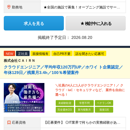
勤務地
★全国の施設で募集！オープニング施設でサービスを作っていきたい方は大歓迎！ ★希望しない転勤は原則なし 【積極採用エリア】 ■界 蔵王（26年10月開業予定） ※開業前に入社された場合、全国の星野リ
求人を見る
検討中に入れる
掲載終了予定日：
2026.08.20
NEW
正社員
面接情報有
自己PR不要
話を聞きたい応募可
株式会社ＣＡＩＲＮ
クラウドエンジニア／平均年収120万円UP／ホワイ ト企業認定／
年休129日／残業月3.4h／100％希望案件
＼社員の4人に1人がクラウドエンジニア！／ ク
ラウド・IaC・セキュリティなど、 案件を自由に
選べる！
未経験歓迎
学歴不問
ベテランOK
完全週休2日
賞与複数月
面接1回
応募資格
【応募要件】 ◎IT業界で何らかの実務経験がある方 └2～3ヶ月の実務経験のある方は歓迎します！ 例）PCキッティングやモバイル通信基地局の業務経験者など インフラエンジニアとして経験のある方は、