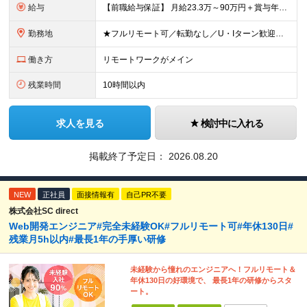
給与
【前職給与保証】 月給23.3万～90万円＋賞与年2回＋インセンティブ ★年収1000万円以上の実績あり！ ※上記月給には月20～30時間分（2万9,300円～21万7,900円）の固定残業代を含み
勤務地
★フルリモート可／転勤なし／U・Iターン歓迎★ ◎勤務地は相談の上、ご自宅近くに調整します！ 【勤務地】 本社、または東京／埼玉／千葉／神奈川／愛知／仙台のクライアント先 ◎完全在宅（フルリモート）
働き方
リモートワークがメイン
残業時間
10時間以内
求人を見る
検討中に入れる
掲載終了予定日：
2026.08.20
NEW
正社員
面接情報有
自己PR不要
株式会社SC direct
Web開発エンジニア#完全未経験OK#フルリモート可#年休130日#
残業月5h以内#最長1年の手厚い研修
未経験から憧れのエンジニアへ！フルリモート＆
年休130日の好環境で、 最長1年の研修からスタ
ート。