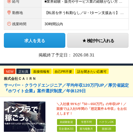
給与
■業界経験・販売やサービス業の経験がない方 月給29.5万円～ ※固定残業手当（51,937円～/月30時間分）、固定深夜割増手当（3,463円～月10時間分） ■外食業界で店長・副店長等の経験をお
勤務地
【転居を伴う転勤なし／U・Iターン支援あり】 本社（恵比寿）または当社が運営する東京都内の直営店舗での勤務 ※配属先は経験・希望・プロジェクト内容を踏まえて決定します。 ★社宅・引越支援制度あり（
残業時間
30時間以内
求人を見る
検討中に入れる
掲載終了予定日：
2026.08.31
NEW
正社員
面接情報有
自己PR不要
話を聞きたい応募可
株式会社ＣＡＩＲＮ
サーバー・クラウドエンジニア／平均年収120万円UP／厚労省認定
『ホワイト企業』案件選択制度／年休129日
＼入社後 99％が『50～650万円』の年収UP！／
面接では入社5年間の「想定案件＆年収」をお伝
えします！
未経験歓迎
学歴不問
ベテランOK
完全週休2日
賞与複数月
面接1回