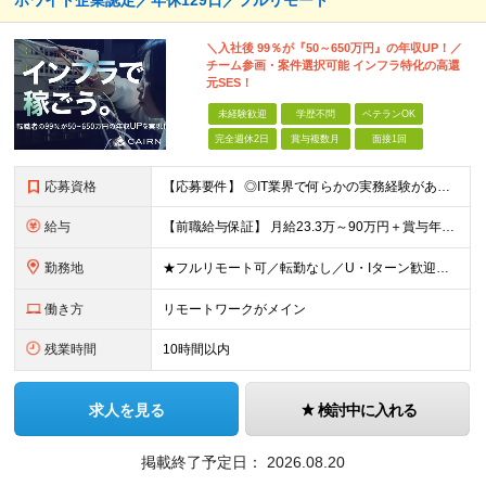
ホワイト企業認定／年休129日／フルリモート
＼入社後 99％が『50～650万円』の年収UP！／
チーム参画・案件選択可能 インフラ特化の高還
元SES！
未経験歓迎
学歴不問
ベテランOK
完全週休2日
賞与複数月
面接1回
応募資格
【応募要件】 ◎IT業界で何らかの実務経験がある方 └2～3ヶ月の実務経験のある方は歓迎します！ 例）PCキッティングやモバイル通信基地局の業務経験者など インフラエンジニアとしてご経験のある方は、
給与
【前職給与保証】 月給23.3万～90万円＋賞与年2回＋インセンティブ ★年収1000万円以上の実績あり！ ※上記月給には月20～30時間分（2万9,300円～21万7,900円）の固定残業代を含み
勤務地
★フルリモート可／転勤なし／U・Iターン歓迎★ ◎勤務地は相談の上、ご自宅近くに調整します！ 【勤務地】 本社、または東京／埼玉／千葉／神奈川／愛知／仙台のクライアント先 ◎完全在宅（フルリモート）
働き方
リモートワークがメイン
残業時間
10時間以内
求人を見る
検討中に入れる
掲載終了予定日：
2026.08.20