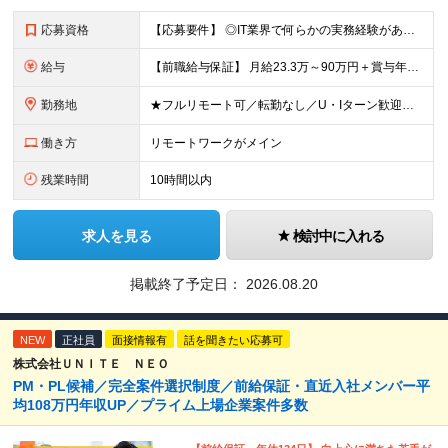
応募資格
【応募要件】 ◎IT業界で何らかの実務経験がある方 └2～3ヶ月の実務経験のある方は歓迎します！ 例）PCキッティングやモバイル通信基地局の業務経験者など インフラエンジニアとして経験のある方は、
給与
【前職給与保証】 月給23.3万～90万円＋賞与年2回＋インセンティブ ★年収1000万円以上の実績あり！ ※上記月給には月20～30時間分（2万9,300円～21万7,900円）の固定残業代を含み
勤務地
★フルリモート可／転勤なし／U・Iターン歓迎★ ◎勤務地は相談の上、ご自宅近くに調整します！ 【勤務地】 本社、または東京／埼玉／千葉／神奈川／愛知／仙台のクライアント先 ◎完全在宅（フルリモート）
働き方
リモートワークがメイン
残業時間
10時間以内
求人を見る
検討中に入れる
掲載終了予定日：
2026.08.20
NEW
正社員
面接情報有
話を聞きたい応募可
株式会社ＵＮＩＴＥ ＮＥＯ
PM・PL候補／完全案件選択制度／前給保証・直近入社メンバー平
均108万円年収UP／プライム上場企業案件多数