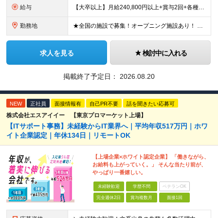
給与
【大卒以上】月給240,800円以上+賞与2回+各種手当 【短大・専門学校卒】月給204,400円以上+賞与2回+各種手当 【上記以外】月給187,000円以上+賞与2回+各種手当 ※経験、資格、能
勤務地
★全国の施設で募集！オープニング施設あり！ ★希望しない転勤原則なし 【積極採用エリア】 ■界 蔵王（26年10月開業予定） ※開業前に入社された場合、全国の星野リゾートの施設で勤務後、開業時期に異
求人を見る
検討中に入れる
掲載終了予定日：
2026.08.20
NEW
正社員
面接情報有
自己PR不要
話を聞きたい応募可
株式会社エスアイイー 【東京プロマーケット上場】
【ITサポート事務】未経験からIT業界へ｜平均年収517万円｜ホワ
イト企業認定｜年休134日｜リモートOK
【上場企業×ホワイト認定企業】 「働きながら、
お給料も上がっていく。」 そんな当たり前が、
やっぱり一番嬉しい。
未経験歓迎
学歴不問
ベテランOK
完全週休2日
賞与複数月
面接1回