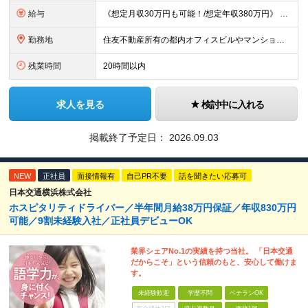
給与
《想定月収30万円も可能！/想定年収380万円》 ■月給24万5000円以上＋賞与年2回(2カ月/2025年実績)＋時間外手当＋資格手当＋役職手当＋交通費 ………… ≪昇給、賞与、および各種諸手当につ
勤務地
住友不動産所有の都内オフィスビルやマンションでの勤務となります。 ★希望を考慮し、転居を伴う転勤はありません。 ★新宿・日本橋・半蔵門・飯田橋・秋葉原・中野・大崎をはじめとした23区のビルが対象です。
残業時間
20時間以内
求人を見る
検討中に入れる
掲載終了予定日：
2026.09.03
NEW
正社員
面接情報有
自己PR不要
話を聞きたい応募可
日本交通横浜株式会社
ホスピタリティドライバー／半年間月給38万円保証／年収830万円
可能／9割未経験入社／正社員デビューOK
業界シェアNo.1の実績を持つ当社。 「日本交通
だからこそ」という信頼のもと、安心して働けま
す。
未経験歓迎
学歴不問
ベテランOK