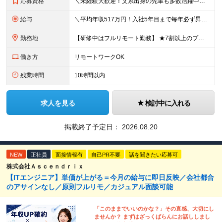
応募資格
＼未経験大歓迎！文系出身の先輩も多数活躍中／ ◆PCスキルに自信のない方も歓迎 ◆完全未経験OK ◆社会人デビューもOK ◆学歴不問 「働きながら少しずつ専門スキルを身につけたい」という意欲重視の採
給与
＼平均年収517万円！入社5年目まで毎年必ず昇給／ ■賞与年3回 ■年収800万円以上も可 ■入社3年以上の平均年収469.2万円 月給23万2000円以上＋賞与年3回＋各種手当 ☆入社5年目まで最
勤務地
【研修中はフルリモート勤務】 ★7割以上のプロジェクトでリモートワークを導入 ★一都三県のプロジェクト先 ★転居を伴う転勤なし ＜プロジェクト先＞ 東京・神奈川・千葉・埼玉でのプロジェクト先にて勤務
働き方
リモートワークOK
残業時間
10時間以内
求人を見る
検討中に入れる
掲載終了予定日：
2026.08.20
NEW
正社員
面接情報有
自己PR不要
話を聞きたい応募可
株式会社Ａｓｃｅｎｄｒｉｘ
【ITエンジニア】単価が上がる＝今月の給与に即日反映／会社都合
のアサインなし／原則フルリモ／カジュアル面談可能
「このままでいいのかな？」その直感、大切にし
ませんか？ まずはざっくばらんにお話ししまし