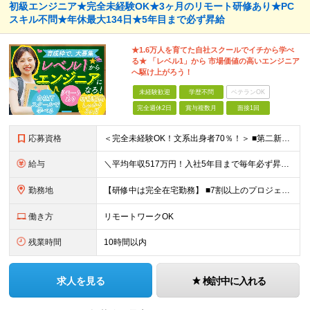
初級エンジニア★完全未経験OK★3ヶ月のリモート研修あり★PC
スキル不問★年休最大134日★5年目まで必ず昇給
★1.6万人を育てた自社スクールでイチから学べ
る★ 「レベル1」から 市場価値の高いエンジニア
へ駆け上がろう！
未経験歓迎
学歴不問
ベテランOK
完全週休2日
賞与複数月
面接1回
応募資格
＜完全未経験OK！文系出身者70％！＞ ■第二新卒歓迎 ■学歴・経歴不問・社会人未経験もOK ■20代を中心に活躍中◎ ★☆先輩たちの前職☆★ 元アパレルスタッフや塾講師、介護士、事務、営業など社員
給与
＼平均年収517万円！入社5年目まで毎年必ず昇給／ ■賞与年3回 ■年収800万円以上も可 ■入社3年以上の平均年収469.2万円 月給23万2000円以上＋賞与年3回＋各種手当 ☆入社5年目まで最
勤務地
【研修中は完全在宅勤務】 ■7割以上のプロジェクトでリモートワークを導入 ■一都三県のプロジェクト先 ■転居を伴う転勤なし ＜プロジェクト先＞ 東京・神奈川・千葉・埼玉でのプロジェクト先にて勤務いた
働き方
リモートワークOK
残業時間
10時間以内
求人を見る
検討中に入れる