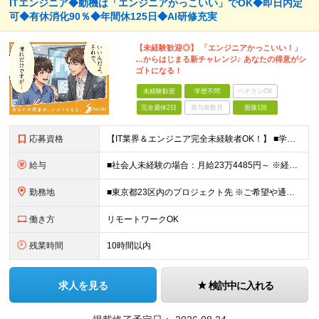
ITエンジニア◆動機は「エンジニアかっこいい」でOK◆即日内定
可◆有休消化90％◆年間休125日◆AI研修充実
【未経験歓迎◎】 「エンジニアかっこいい！」
…からはじまる新チャレンジ♪ あなたの得意がシ
ゴトになる！
未経験歓迎
学歴不問
ベテランOK
完全週休2日
賞与複数月
面接1回
応募資格
【IT業界＆エンジニア完全未経験者OK！】 ■学歴不問 ■第二新卒歓迎 ■未経験OK ☆IT知識は一切問いません！ 【活かせる経験・スキル】 ■接客経験をお持ちの方 ■PCが得意な方 接客経験（フ
給与
■社会人未経験の場合：月給23万4485円～ ※経験・能力などを考慮の上、当社規定により優遇します ※業界未経験の方でも前職での経験を最大限に評価します ※上記にはみなし残業代(25時間分3万832
勤務地
■東京都23区内のプロジェクト先 ※ご希望や通勤時間を考慮して、配属先を決定します。 【本社】 東京都新宿区西新宿4-10-19 3階 ＼オフィス移転！デスクも心機一転アップデート！／ 全席に
働き方
リモートワークOK
残業時間
10時間以内
求人を見る
検討中に入れる