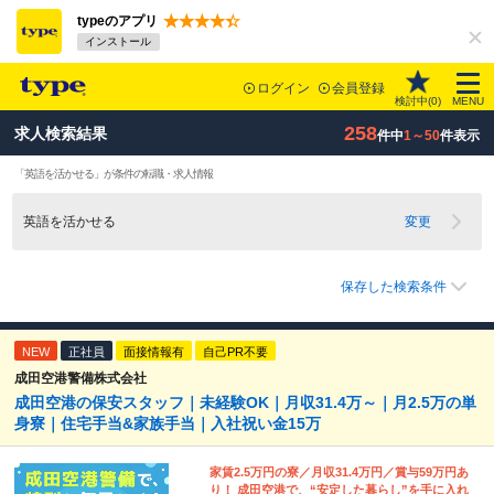
typeのアプリ
インストール
ログイン
会員登録
検討中(
0
)
MENU
258
求人検索結果
件中
1～50
件表示
「英語を活かせる」が条件の転職・求人情報
英語を活かせる
変更
保存した検索条件
NEW
正社員
面接情報有
自己PR不要
成田空港警備株式会社
成田空港の保安スタッフ｜未経験OK｜月収31.4万～｜月2.5万の単
身寮｜住宅手当&家族手当｜入社祝い金15万
家賃2.5万円の寮／月収31.4万円／賞与59万円あ
り！ 成田空港で、“安定した暮らし”を手に入れ