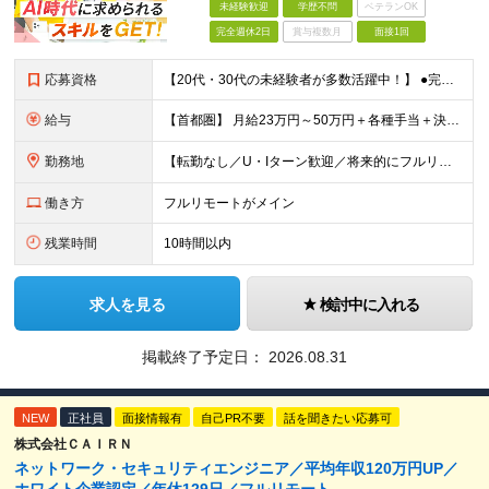
未経験歓迎
学歴不問
ベテランOK
完全週休2日
賞与複数月
面接1回
応募資格
【20代・30代の未経験者が多数活躍中！】 ●完全未経験、第二新卒、既卒、フリーターの方大歓迎！ ●学歴・職歴・転職回数・ブランク一切不問 ※34歳までの方（若年層の長期キャリア形成を図るため） ★
給与
【首都圏】 月給23万円～50万円＋各種手当＋決算賞与 【大阪】 月給22万円～50万円＋各種手当＋決算賞与 【愛知】 月給21.5万円～50万円＋各種手当＋決算賞与 【福岡・宮城】 月給20万
勤務地
【転勤なし／U・Iターン歓迎／将来的にフルリモートOK】 本社（新宿区）、大阪支店、名古屋支店または東京都・神奈川県・千葉県・埼玉県・愛知県・大阪府・福岡県をはじめ、全国のプロジェクト先 ※ご希望を
働き方
フルリモートがメイン
残業時間
10時間以内
求人を見る
検討中に入れる
掲載終了予定日：
2026.08.31
NEW
正社員
面接情報有
自己PR不要
話を聞きたい応募可
株式会社ＣＡＩＲＮ
ネットワーク・セキュリティエンジニア／平均年収120万円UP／