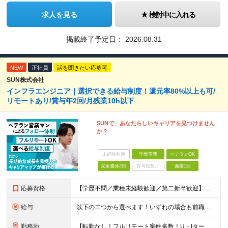
求人を見る
検討中に入れる
掲載終了予定日：
2026.08.31
NEW
正社員
話を聞きたい応募可
SUN株式会社
インフラエンジニア｜選択できる給与制度！還元率80%以上も可/
リモートあり/賞与年2回/月残業10h以下
SUNで、あなたらしいキャリアを見つけません
か？
未経験歓迎
学歴不問
ベテランOK
完全週休2日
賞与複数月
面接1回
応募資格
【学歴不問／業種未経験歓迎／第二新卒歓迎】 ■IT・システムエンジニアの実務経験をお持ちの方※工程や使用言語、経験年数は不問 ◎転職回数は不問 ＼下記のような方にオススメ／ ・安定した収入を得たい方
給与
以下の二つから選べます！いずれの場合も前職の給与を考盛し給与シミュレーションを作成します。 【プロセス型（コツコツ給与を上げたい方向け）】 ■月給25万円～50万円 ※年齢や社歴、仕事の取り組み姿勢
勤務地
【転勤なし！フルリモート案件多数！U・Iターン歓迎】 一都三県を中心に豊富な案件を保有しております！ 東京・愛知・大阪・広島・福岡・新潟の 各プロジェクト先または自社拠点 ※勤務地は希望を考慮します