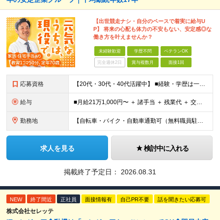
【出世競走ナシ・自分のペースで着実に給与U
P】 将来の心配も体力の不安もない、安定感◎な
働き方を叶えませんか？
未経験歓迎
学歴不問
ベテランOK
完全週休2日
賞与複数月
面接1回
応募資格
【20代・30代・40代活躍中】 ■経験・学歴は一切不問 ■普通自動車免許※AT限定の方も応募OK！ 前職がタクシー、トラックなどの ドライバー経験者はもちろん、 全くの異業種からスタートした先輩も
給与
■月給21万1,000円〜 ＋ 諸手当 ＋ 残業代 ＋ 交通費 ※上記はあくまでスタート時の基本給です ※残業代は別途全額支給します ※試用期間6ヶ月あり（期間中の待遇変更なし） 【資格取得後（入社
勤務地
【自転車・バイク・自動車通勤可（無料職員駐車場あり）】 ◎桜や新緑の美しい自然豊かな環境 ◆神奈川県相模原市緑区日連1608 (変更の範囲)上記を除く当社関連勤務地
求人を見る
検討中に入れる
掲載終了予定日：
2026.08.31
NEW
終了間近
正社員
面接情報有
自己PR不要
話を聞きたい応募可
株式会社セレッテ