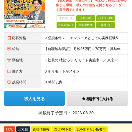
【前給保証・年休134日】 向上心に満ちた若手が
集まる環境。 彼らの才能を花開かせるリーダー
を高待遇でお迎え！
未経験歓迎
学歴不問
ベテランOK
完全週休2日
賞与複数月
面接1回
応募資格
＜必須条件＞ ・エンジニアとしての実務経験5年以上 ＜尚可条件＞ ・PM、PL経験 ・後輩指導やチームリーダーなど、何らかのリード経験 ※リーダー未経験の方のご応募も大歓迎です！ポテンシャル採用を
給与
【前職給与保証】 月給35万円～70万円＋賞与年2回＋各種手当 ※前職の給与・スキル・経験を考慮の上、決定いたします。 ※月給には固定残業代（月30時間分／5万円～10万円）を含みます。超過分は別途
勤務地
＼社員の7割がフルリモート実施中！／ 東京23区内など1都3県を中心としたプロジェクト先での勤務となります。 ※勤務地は希望を考慮します ≪本社≫ 東京都渋谷区恵比寿南1丁目3番7号 隅越ビル5階
働き方
フルリモートがメイン
残業時間
10時間以内
求人を見る
検討中に入れる
掲載終了予定日：
2026.08.20
NEW
正社員
面接情報有
自己PR不要
話を聞きたい応募可