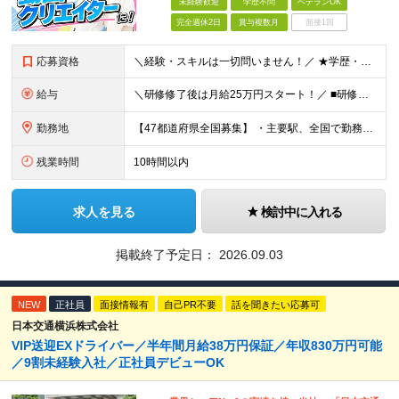
未経験歓迎
学歴不問
ベテランOK
完全週休2日
賞与複数月
面接1回
応募資格
＼経験・スキルは一切問いません！／ ★学歴・職歴不問 ★未経験・第二新卒歓迎！ ★正社員デビューも応援します！ 【こんな方にピッタリ！】 ✓ 動画やYouTube、TikTokを見るのが好きな方 ✓
給与
＼研修修了後は月給25万円スタート！／ ■研修修了後 月給25万円＋賞与＋インセンティブ賞与 ※残業代は別途支給 ▽研修期間▽ 【未経験者】 ▶ 月給20万円～ 【固定残業代について】
勤務地
【47都道府県全国募集】 ・主要駅、全国で勤務可能！ ・どこに住んでいても応募可能！ 【東京本社】 東京都品川区東品川5-9-2 在宅でコツコツ働きながら、長く安定して続けられます♪ 本社：〒1
残業時間
10時間以内
求人を見る
検討中に入れる
掲載終了予定日：
2026.09.03
NEW
正社員
面接情報有
自己PR不要
話を聞きたい応募可
日本交通横浜株式会社
VIP送迎EXドライバー／半年間月給38万円保証／年収830万円可能
／9割未経験入社／正社員デビューOK