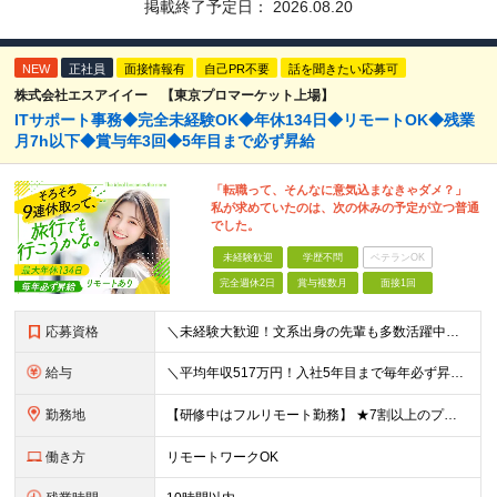
掲載終了予定日：
2026.08.20
NEW
正社員
面接情報有
自己PR不要
話を聞きたい応募可
株式会社エスアイイー 【東京プロマーケット上場】
ITサポート事務◆完全未経験OK◆年休134日◆リモートOK◆残業
月7h以下◆賞与年3回◆5年目まで必ず昇給
「転職って、そんなに意気込まなきゃダメ？」
私が求めていたのは、次の休みの予定が立つ普通
でした。
未経験歓迎
学歴不問
ベテランOK
完全週休2日
賞与複数月
面接1回
応募資格
＼未経験大歓迎！文系出身の先輩も多数活躍中／ ◆PCスキルに自信のない方も歓迎 ◆完全未経験OK ◆社会人デビューもOK ◆学歴不問 ＊*こんなアナタにオススメです*＊ ◇事務職に興味があるが、給与
給与
＼平均年収517万円！入社5年目まで毎年必ず昇給／ ■賞与年3回 ■年収800万円以上も可 ■入社3年以上の平均年収469.2万円 月給23万2000円以上＋賞与年3回＋各種手当 ☆入社5年目まで最
勤務地
【研修中はフルリモート勤務】 ★7割以上のプロジェクトでリモートワークを導入 ★一都三県のプロジェクト先 ★転居を伴う転勤なし ＜プロジェクト先＞ 東京・神奈川・千葉・埼玉でのプロジェクト先にて勤務
働き方
リモートワークOK