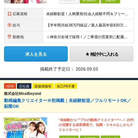
完全週休2日
賞与複数月
面接1回
応募資格
未経験歓迎！人柄重視/社会人経験不問＆フリーターもOK ■普通自動車免許（AT限定可）を取得して1年以上経過している方 ※前職・学歴・ブランク・転職回数などは一切不問です。 <2種免許取得代は全額
給与
【半年間月給38万円保証／新人最高年収830万円／賞与年2回／給料控除を100%撤廃】 6ヶ月間、月給38万円保証＋歩合給＋賞与年2回（川崎／保土ヶ谷／戸塚） ◆保証額を超える売上時は上乗せした給与
勤務地
＜神奈川全域で採用！／ご希望の営業所に配属＞◎転居を伴う転勤なし！◎U・Iターン歓迎！◎マイカー通勤OK（駐車場完備） 神奈川全域に6拠点（★希望の営業所に配属） ■本社：横浜市戸塚区名瀬町1152
求人を見る
検討中に入れる
掲載終了予定日：
2026.09.03
NEW
正社員
面接情報有
自己PR不要
株式会社MiraiBeyond
動画編集クリエイター※初掲載｜未経験歓迎／フルリモートOK／
副業OK
"未経験から""プロの動画クリエイター"へ！ 20代
が活躍する成長環境で、知識・スキルなしからク
リエイターに！