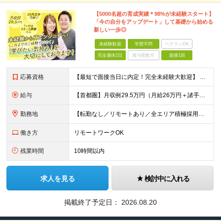
【5000名超の育成実績＊98%が未経験スタート】
「今の自分をアップデート」して基礎から始める
新しい一歩◎
未経験歓迎
学歴不問
ベテランOK
完全週休2日
賞与複数月
面接1回
応募資格
【最短で面接当日に内定！完全未経験大歓迎】 ・業種／職種未経験歓迎 ・社会人デビュー、第二新卒、既卒者大歓迎 ・学歴不問（文系、理系不問） ・20代～30代、男女問わず活躍中 ・服装、髪色自由 ・明確
給与
【首都圏】月収例29.5万円（月給26万円＋諸手当） 【東海・関西】月収例28.5万円（月給25万円＋諸手当） 【九州】月収例26万円（月給23万円＋諸手当） ※経験・スキル・前職給与を踏まえ、総合
勤務地
【転勤なし／リモートあり／全エリア積極採用】 ・大手企業のプロジェクト中心 ・勤務エリアや配属先は希望を考慮 ・研修はリモートメインで実施 ・UIターン歓迎 ＜主なエリア＞ ■首都圏…東京・神奈川・
働き方
リモートワークOK
残業時間
10時間以内
求人を見る
検討中に入れる
掲載終了予定日：
2026.08.20