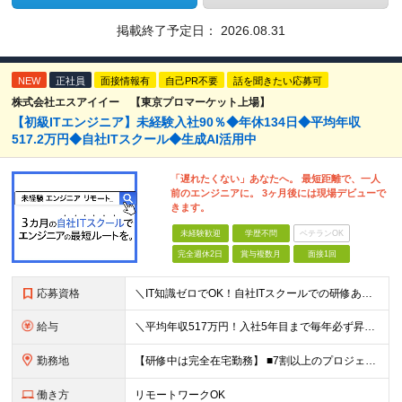
掲載終了予定日：
2026.08.31
NEW
正社員
面接情報有
自己PR不要
話を聞きたい応募可
株式会社エスアイイー 【東京プロマーケット上場】
【初級ITエンジニア】未経験入社90％◆年休134日◆平均年収
517.2万円◆自社ITスクール◆生成AI活用中
「遅れたくない」あなたへ。 最短距離で、一人
前のエンジニアに。 3ヶ月後には現場デビューで
きます。
未経験歓迎
学歴不問
ベテランOK
完全週休2日
賞与複数月
面接1回
応募資格
＼IT知識ゼロでOK！自社ITスクールでの研修あり／ ■完全未経験OK(文系出身70％) ■第二新卒歓迎 ■学歴不問 └社会人未経験の方も歓迎します！ 5名以上の採用を予定しているので、同期と入社も
給与
＼平均年収517万円！入社5年目まで毎年必ず昇給／ ■賞与年3回 ■年収800万円以上も可 ■入社3年以上の平均年収469.2万円 月給23万2000円以上＋賞与年3回＋各種手当 ☆入社5年目まで最
勤務地
【研修中は完全在宅勤務】 ■7割以上のプロジェクトでリモートワークを導入 ■フルリモートもあり ■一都三県のプロジェクト先 ■転居を伴う転勤なし ＜プロジェクト先＞ 東京・神奈川・千葉・埼玉でのプロ
働き方
リモートワークOK