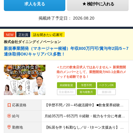
求人を見る
検討中に入れる
掲載終了予定日：
2026.08.20
NEW
正社員
話を聞きたい応募可
株式会社ダイニングイノベーション
新規事業開発（マネージャー候補）年収800万円可/賞与年2回/5～7
連休取得OK/キャリアパス多数！
＜ただの飲食店求人ではありません＞ 新業態開
発のメンバーとして、業態開発力NO.1企業のメ
ソッドを経験できる！
未経験歓迎
学歴不問
ベテランOK
完全週休2日
賞与複数月
面接1回
応募資格
【学歴不問／20～45歳活躍中】 ■飲食業界経験および販売／サービスの経験がある方を歓迎します 例えば「もっとこうすれば売れるのに」というアイデアを形にしたい方、経営陣に近いポジションでビジネスを
給与
月給35万円～65万円 ※経験・能力を十分に考慮し決定。 ※月給35万円～48万円までは非管理職となりますので、 上記月給には、月30時間分の固定残業代（61,620円～84,508円）および月10
勤務地
【転居を伴う転勤なし／U・Iターン支援あり】 本社（恵比寿）または当社が運営する東京都内の直営店舗での勤務 ※配属先は経験・希望・プロジェクト内容を踏まえて決定します。 ★社宅・引越支援制度あり（