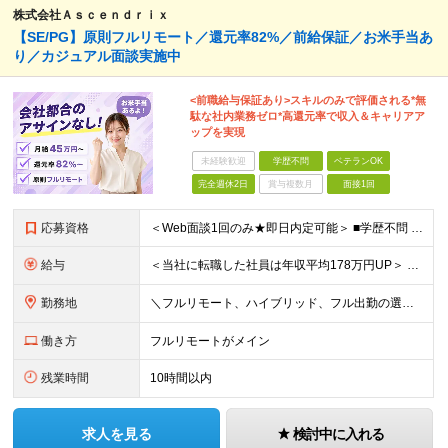
株式会社Ａｓｃｅｎｄｒｉｘ
【SE/PG】原則フルリモート／還元率82%／前給保証／お米手当あ
り／カジュアル面談実施中
<前職給与保証あり>スキルのみで評価される*無
駄な社内業務ゼロ*高還元率で収入＆キャリアア
ップを実現
未経験歓迎
学歴不問
ベテランOK
完全週休2日
賞与複数月
面接1回
応募資格
＜Web面談1回のみ★即日内定可能＞ ■学歴不問 ■エンジニアとしての実務経験1年以上 （開発・インフラ・技術・工程など不問）
給与
＜当社に転職した社員は年収平均178万円UP＞ 月給45万円～120万円＋賞与＋各手当 ※経験・能力などを考慮の上、決定します ※案件の契約内容（月単金など）や昇給、賞与額はすべてシステム上で開示し
勤務地
＼フルリモート、ハイブリッド、フル出勤の選択可＆帰社日なし／ 【下記エリアを中心とするクライアント先または自宅にて勤務】 ■首都圏：東京・埼玉・千葉・神奈川 ■関西：大阪・兵庫・京都・滋賀・奈良・和
働き方
フルリモートがメイン
残業時間
10時間以内
求人を見る
検討中に入れる