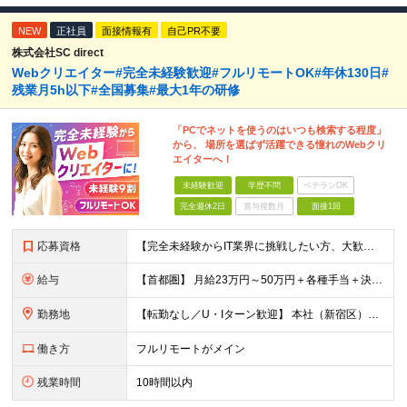
NEW
正社員
面接情報有
自己PR不要
株式会社SC direct
Webクリエイター#完全未経験歓迎#フルリモートOK#年休130日#
残業月5h以下#全国募集#最大1年の研修
「PCでネットを使うのはいつも検索する程度」
から、 場所を選ばず活躍できる憧れのWebクリ
エイターへ！
未経験歓迎
学歴不問
ベテランOK
完全週休2日
賞与複数月
面接1回
応募資格
【完全未経験からIT業界に挑戦したい方、大歓迎！】 ●応募年齢制限：34歳まで（若年層の長期キャリア形成を図るため） ★学歴不問・転職回数不問 ★第二新卒・社会人デビューOK 【こんな方を求めていま
給与
【首都圏】 月給23万円～50万円＋各種手当＋決算賞与 【大阪】 月給22万円～50万円＋各種手当＋決算賞与 【愛知】 月給21.5万円～50万円＋各種手当＋決算賞与 【福岡・宮城】 月給20万
勤務地
【転勤なし／U・Iターン歓迎】 本社（新宿区）、大阪支店、名古屋支店または東京都・神奈川県・千葉県・埼玉県・愛知県・大阪府・福岡県をはじめ、全国のプロジェクト先 ※ご希望を最大限考慮して配属先を決定
働き方
フルリモートがメイン
残業時間
10時間以内