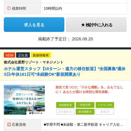
残業時間
10時間以内
求人を見る
検討中に入れる
掲載終了予定日：
2026.08.20
NEW
正社員
面接情報有
株式会社星野リゾート・マネジメント
ホテル運営スタッフ【UIターン・遠方の移住歓迎】*全国募集*週休
3日/年休161日可*未経験OK*新規開業あり
旅先で見つけた「小さな感動」を、おもてなし
に！ あなたが届ける特別な滞在体験。
未経験歓迎
学歴不問
ベテランOK
完全週休2日
賞与複数月
面接1回
応募資格
■学歴不問 ■未経験・第二新卒歓迎 キャリア入社のメンバーは元美容師、営業、教員などさまざま！ 『遠方への引っ越しが可能な方』や『地方に行ってみたい・勤務したい方』なども この機会に新しい人生にチャ