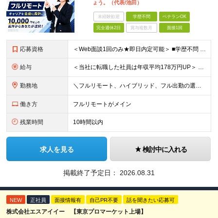
ょう。（代表/池田）
未経験歓迎
学歴不問
ベテランOK
完全週休2日
賞与複数月
面接1回
応募資格
＜Web面談1回のみ★即日内定可能＞ ■学歴不問 ■エンジニアとしての実務経験1年以上 （開発・インフラ・技術・工程など不問）
給与
＜当社に転職した社員は年収平均178万円UP＞ 月給45万円～120万円＋賞与＋各手当 ※経験・能力などを考慮の上、決定します ※案件の契約内容（月単金など）や昇給、賞与額はすべてシステム上で開示し
勤務地
＼フルリモート、ハイブリッド、フル出勤の選択可＆帰社日なし／ 【下記エリアを中心とするクライアント先または自宅にて勤務】 ■首都圏：東京・埼玉・千葉・神奈川 ■関西：大阪・兵庫・京都・滋賀・奈良・和
働き方
フルリモートがメイン
残業時間
10時間以内
求人を見る
検討中に入れる
掲載終了予定日：
2026.08.31
NEW
正社員
面接情報有
自己PR不要
話を聞きたい応募可
株式会社エスアイイー 【東京プロマーケット上場】