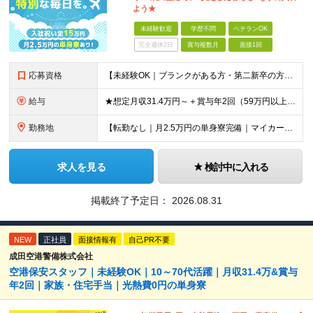
よう★
未経験歓迎
学歴不問
ベテランOK
完全週休2日
賞与複数月
面接1回
応募資格
【未経験OK｜ブランクがある方・第二新卒の方・正社員が初めての方も歓迎！】 ★応募資格を満たす方は面接確約！ ★20代・30代の若手スタッフも多数活躍中！ ◎58歳以下の方（長期のキャリア形成を図る
給与
★想定月収31.4万円～＋賞与年2回（59万円以上） ★入社お祝い金15万円支給 ★水道+光熱費無料の家賃がリーズナブルな社員寮(単身寮)あり！ ★住宅手当&家族手当あり 月給24万5000円以上(
勤務地
【転勤なし｜月2.5万円の単身寮完備｜マイカー・バイク通勤OK】 成田空港または空港関連施設での勤務となります。 お住まいや希望を考慮し、千葉市美浜区・四街道市への配属となる場合もあります。 【本社
求人を見る
検討中に入れる
掲載終了予定日：
2026.08.31
NEW
正社員
面接情報有
自己PR不要
成田空港警備株式会社
空港保安スタッフ｜未経験OK｜10～70代活躍｜月収31.4万&賞与
年2回｜家族・住宅手当｜光熱費0円の単身寮