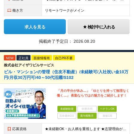
働き方
リモートワークがメイン
求人を見る
検討中に入れる
掲載終了予定日：
2026.08.20
NEW
正社員
面接情報有
自己PR不要
株式会社アイザワビルサービス
ビル・マンションの管理（住友不動産）/未経験可/入社祝い金10万
円/月収30万円可/40～50代活躍/S102
「月の半分が休み…」「ゆとりを持って無理なく
働く…」 夜勤ならではの魅力をご紹介します！
未経験歓迎
学歴不問
ベテランOK
完全週休2日
賞与複数月
面接1回
応募資格
★未経験OK・お人柄を重視します ★志望理由が明確でない方もお気軽にご応募ください！ ■高卒以上 ■60歳未満の方(定年年齢による理由) ＜長く安心して働きやすい＞ 当社では現在20代～60代の管理