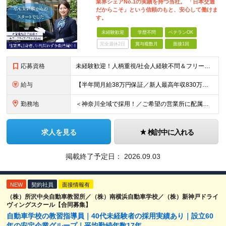
業界シェアNo.1の実績を持つ当社。 「日本交通
だからこそ」という信頼のもと、安心して働けま
す。
未経験歓迎
学歴不問
ベテランOK
完全週休2日
賞与複数月
面接1回
応募資格
未経験歓迎！人柄重視/社会人経験不問＆フリーターもOK ■普通自動車免許（AT限定可）を取得して1年以上経過している方 ※前職・学歴・ブランク・転職回数などは一切不問です。 <2種免許取得代は全額
給与
【半年間月給38万円保証／新人最高年収830万円／賞与年2回／給料控除を100%撤廃】 6ヶ月間、月給38万円保証＋歩合給＋賞与年2回（川崎／保土ヶ谷／戸塚） ◆保証額を超える売上時は上乗せした給与
勤務地
＜神奈川全域で採用！／ご希望の営業所に配属＞ ◎転居を伴う転勤なし！ ◎U・Iターン歓迎！ ◎マイカー通勤OK（駐車場完備） 神奈川全域に6拠点（★希望の営業所に配属） ■本社：横浜市戸塚区名瀬町1
求人を見る
検討中に入れる
掲載終了予定日：
2026.09.03
NEW
契約社員
面接情報有
（株）所沢中央自動車教習所／（株）南横浜自動車学校／（株）新神戸ドライ
ヴィングスクール【合同募集】
自動車学校の教習指導員｜40代未経験者の採用実績あり｜設立60
年の安定企業グループ｜平均勤続年数17年