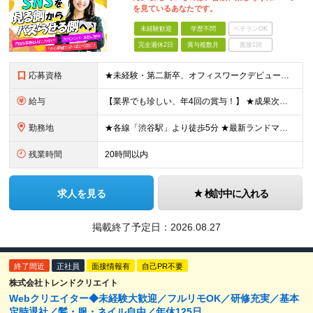
を見ているあなたです。
未経験歓迎
学歴不問
ベテランOK
完全週休2日
賞与複数月
面接1回
応募資格
★未経験・第二新卒、オフィスワークデビュー大歓迎 ★平均年齢は28.6歳！ ★20代の若手メンバーが中心になって活躍している職場です！ ●学歴不問 ※35歳以下の方（若年層の長期キャリア形成） ★こ
給与
【業界でも珍しい、年4回の賞与！】 ★成果次第でスピード昇給可 →20代で年収700万〜900万超も！ ■未経験：月給26〜30万円＋賞与年4回（業績による）＋各種手当 ※経験・スキルを考慮して決定
勤務地
★各線「渋谷駅」より徒歩5分 ★最新ランドマークオフィスです！ ★転勤はありません 【本社】 東京都渋谷区道玄坂2-25-12 道玄坂通 dogenzaka-dori 5階 ※(変更の範囲)上記を除
残業時間
20時間以内
求人を見る
検討中に入れる
掲載終了予定日：
2026.08.27
終了間近
正社員
面接情報有
自己PR不要
株式会社トレンドクリエイト
Webクリエイター◆未経験大歓迎／フルリモOK／研修充実／基本
定時退社／髪・服・ネイル自由／年休125日