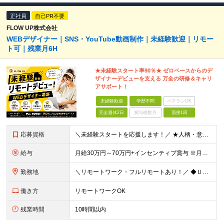
正社員
自己PR不要
FLOW UP株式会社
WEBデザイナー｜SNS・YouTube動画制作｜未経験歓迎｜リモー
ト可｜残業月6H
★未経験スタート率90％★ ゼロベースからのデ
ザイナーデビューを支える 万全の研修＆キャリ
アサポート！
未経験歓迎
学歴不問
ベテランOK
完全週休2日
賞与複数月
面接1回
応募資格
＼未経験スタートを応援します！／ ★人柄・意欲を重視した採用★ 育成を前提とした採用のため、 「PCに触ったことがほとんどない…」という方の挑戦も歓迎！ ＜例えば…＞ ●やりたいことはあるけど、ス
給与
月給30万円～70万円+インセンティブ賞与 ※月給額は経験・スキルを考慮の上、決定いたします。 【インセンティブについて】 自社サービスを提案し、サービス化した場合、一部の利益をインセンティブとして
勤務地
＼リモートワーク・フルリモートあり！／ ◆Ｕ・Ｉターン歓迎 ◆転居を伴う転勤はありません。 ◆配属先はお住まいや希望を考慮し決定します。 ◆マイカー通勤OK（駐車場あり／プロジェクトによる） 【本
働き方
リモートワークOK
残業時間
10時間以内