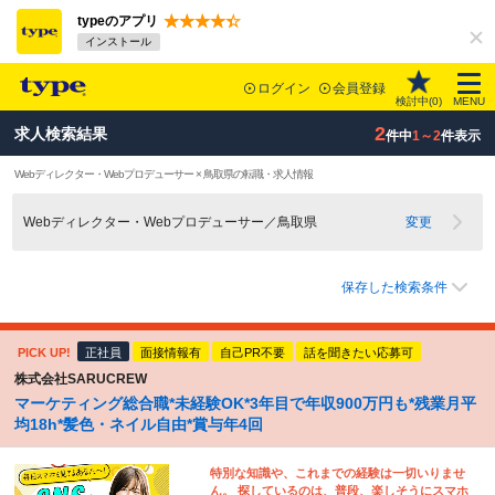
typeのアプリ
インストール
ログイン
会員登録
検討中(
0
)
MENU
2
求人検索結果
件中
1～2
件表示
Webディレクター・Webプロデューサー × 鳥取県の転職・求人情報
Webディレクター・Webプロデューサー／鳥取県
変更
保存した検索条件
PICK UP!
正社員
面接情報有
自己PR不要
話を聞きたい応募可
株式会社SARUCREW
マーケティング総合職*未経験OK*3年目で年収900万円も*残業月平
均18h*髪色・ネイル自由*賞与年4回
特別な知識や、これまでの経験は一切いりませ
ん。 探しているのは、普段、楽しそうにスマホ