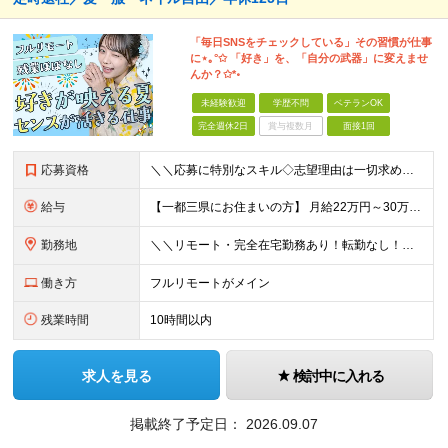
「毎日SNSをチェックしている」その習慣が仕事
に⋆｡°✩ 「好き」を、「自分の武器」に変えませ
んか？✩*॰
未経験歓迎
学歴不問
ベテランOK
完全週休2日
賞与複数月
面接1回
応募資格
＼＼応募に特別なスキル◇志望理由は一切求めません！／／ 学歴不問◇職種・業種未経験歓迎◇面接は1回のみ！ ☆10名以上の仲間を大募集！ 未経験・第二新卒・はじめての正社員も大歓迎！ 「SNSが好き
給与
【一都三県にお住まいの方】 月給22万円～30万円+インセンティブ ※経験・能力を考慮して決定。経験がある場合は、スキルに応じた月給額でスタートします。 ※上記には固定残業代（10時間分／15,000
勤務地
＼＼リモート・完全在宅勤務あり！転勤なし！／／ ★47都道府県の好きな地域で働けます◎ ★本社は渋谷駅徒歩5分の好立地です！ □リモート・フルリモートも選択可能です！ └将来的には「お気に入りのカフ
働き方
フルリモートがメイン
残業時間
10時間以内
求人を見る
検討中に入れる
掲載終了予定日：
2026.09.07