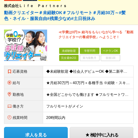
株式会社Ｌｉｆｅ Ｐａｒｔｎｅｒｓ
動画クリエイター＃未経験OK＃フルリモート＃月給30万～#髪
色・ネイル・服装自由#残業少なめ#土日祝休み
≪学費は0円≫ 給与をもらいながら学べる 「動画
クリエイターの養成学校」へようこそ！
未経験歓迎
学歴不問
ベテランOK
完全週休2日
賞与複数月
面接1回
応募資格
◆未経験歓迎 ◆社会人デビューOK ◆第二新卒も歓迎 ◆学歴不問 ………………‥・*.+ 応募時に特別なスキルや経験は必要ありません。 正社員経験がない方も歓迎します！ +.*・‥……………… L
給与
★月給30万円～40万円＋各種手当 ※経験・スキルを考慮して金額を決定します ※上記月給は固定残業代（20時間分／3万2000円～）を含む ※超過分は別途支給します ★試用期間：7ヶ月間あり（待遇に
勤務地
★全国どこからでも働けます ★フルリモートワークが可能 ★希望に100％応じます！ ■所属は横浜本社となります。 神奈川県横浜市中区長者町2-6-3 テクノサイシング長者町ビル7F ※(変更の範囲)
働き方
フルリモートがメイン
残業時間
20時間以内
求人を見る
検討中に入れる