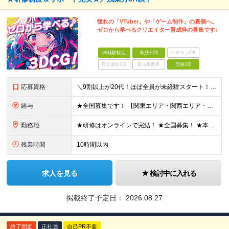
憧れの「VTuber」や「ゲーム制作」の裏側へ。
ゼロから学べるクリエイター育成枠の募集です♪
未経験歓迎
学歴不問
ベテランOK
完全週休2日
賞与複数月
面接1回
応募資格
＼9割以上が20代！ほぼ全員が未経験スタート！／ ★未経験歓迎 ★学歴不問 ★第二新卒歓迎 ★ブランクOK 特別な知識や経験は一切不問です。 「やってみたい」という意欲を重視し、選考を行います。
給与
★全国募集です！ 【関東エリア・関西エリア・東海エリア】 ■月給22万円～30万円＋各種手当 ※上記には、固定残業代が含まれます └関東エリア：月9時間分（月1万3808円～） └関西エリア：月15
勤務地
★研修はオンラインで完結！ ★全国募集！ ★本配属後はリモート可能な案件もあり！ 下記いずれかでの勤務になります ◎本社 ◎各事業所 ◎全国の各プロジェクト先 【東京本社】 東京都台東区上野7丁目
残業時間
10時間以内
求人を見る
検討中に入れる
掲載終了予定日：
2026.08.27
終了間近
正社員
自己PR不要