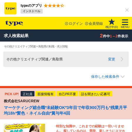
typeのアプリ
インストール
ログイン
会員登録
検討中(
0
)
MENU
2
求人検索結果
件中
1～2
件表示
その他クリエイティブ関連 × 鳥取県の転職・求人情報
その他クリエイティブ関連／鳥取県
変更
保存した検索条件
PICK UP!
正社員
面接情報有
自己PR不要
話を聞きたい応募可
株式会社SARUCREW
マーケティング総合職*未経験OK*3年目で年収900万円も*残業月平
均18h*髪色・ネイル自由*賞与年4回
特別な知識や、これまでの経験は一切いりませ
ん。 探しているのは、普段、楽しそうにスマホ