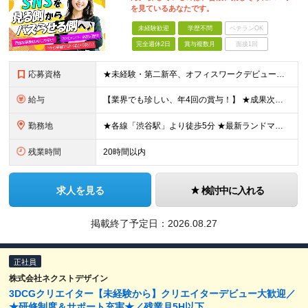
を見ているあなたです。
未経験歓迎
学歴不問
ベテランOK
完全週休2日
賞与複数月
面接1回
応募資格
★未経験・第二新卒、オフィスワークデビュー大歓迎 ★平均年齢は28.6歳！ ★20代の若手メンバーが中心になって活躍している職場です！ ●学歴不問 ※35歳以下の方（若年層の長期キャリア形成） ★こ
給与
【業界でも珍しい、年4回の賞与！】 ★成果次第でスピード昇給可 →20代で年収700万〜900万超も！ ■未経験：月給26〜30万円＋賞与年4回（業績による）＋各種手当 ※経験・スキルを考慮して決定
勤務地
★各線「渋谷駅」より徒歩5分 ★最新ランドマークオフィスです！ ★転勤はありません 【本社】 東京都渋谷区道玄坂2-25-12 道玄坂通 dogenzaka-dori 5階 ※(変更の範囲)上記を除
残業時間
20時間以内
求人を見る
検討中に入れる
掲載終了予定日：
2026.08.27
正社員
株式会社ネクストデザイン
3DCGクリエイター【未経験から】クリエイターデビュー大歓迎／
★研修制度＆サポート充実★／残業月5H以下