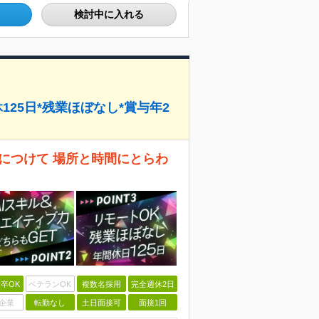
検討中に入れる
125日*残業ほぼなし*賞与年2
につけて 場所と時間にとらわ
卒OK
ベテランOK
複数名採用
完全週休2日
企業
転勤なし
土日面接可
面接1回