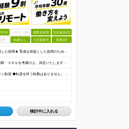
卒OK
ベテランOK
複数名採用
完全週休2日
企業
転勤なし
土日面接可
面接1回
＼未経験スタートを応援します！／ ★人柄・意欲を重視した採用★ 育成を前提とした採用のため、 「PCに触ったことがほとんどない…」という方の挑戦も歓迎！ ＜例えば…＞ ●やりたいことはあるけど、ス
月給30万円～70万円+インセンティブ賞与 ※月給額は経験・スキルを考慮の上、決定いたします。 【インセンティブについて】 自社サービスを提案し、サービス化した場合、一部の利益をインセンティブとして
＼リモートワーク・フルリモートあり！／ ◆Ｕ・Ｉターン歓迎 ◆転居を伴う転勤はありません。 ◆配属先はお住まいや希望を考慮し決定します。 ◆マイカー通勤OK（駐車場あり／プロジェクトによる） 【本
検討中に入れる