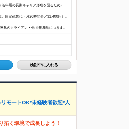
【未経験・第二新卒歓迎／学歴不問】 ◆35歳以下の方（若年層の長期キャリア形成を図るため) ◆お人柄・意欲重視の採用です！ ＜こんな方は大歓迎！＞ ・SNSや動画を見るのが好きで、トレンドに敏感 ・
■月給25万円以上+賞与(年2回)+各種手当 ※上記給与には、固定残業代（月20時間分／32,400円）、 AIツール支援費（10,000円）が含まれます ※これまでの経験・スキル・前職の給与を考
◆学習はオンラインで完結◆ ◇本社(秋葉原)または一都三県のクライアント先 ※勤務地につきましては、ご相談の上で配属 ＜本社＞ ◇東京都台東区台東1-27-11 やわらぎビル2F └または、東京都
検討中に入れる
リモートOK*未経験者歓迎*人
り拓く環境で成長しよう！