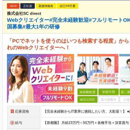
NEW
正社員
面接情報有
自己PR不要
株式会社SC direct
Webクリエイター#完全未経験歓迎#フルリモートOK#
国募集#最大1年の研修
「PCでネットを使うのはいつも検索する程度」から
れのWebクリエイターへ！
未経験歓迎
学歴不問
第二新
休日120日
賞与複数月
上場
応募資格
給与