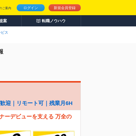
ログイン
新規会員登録
のご案内
人提案
転職ノウハウ
ービス
報
経験歓迎｜リモート可｜残業月6H
ナーデビューを支える 万全の