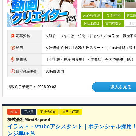
未経験歓迎
学歴不問
第二新
休日120日
賞与複数月
上場
応募資格
給与
勤務地
目安残業時間
10時間以内
求人を見る
掲載終了予定日：
2026.09.03
NEW
正社員
面接情報有
自己PR不要
株式会社MiraiBeyond
イラスト・Vtubeアシスタント｜ポテンシャル採
ンジ率96％