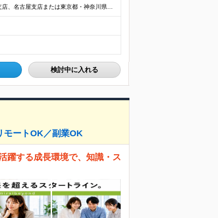
【転勤なし／U・Iターン歓迎】 本社（新宿区）、大阪支店、名古屋支店または東京都・神奈川県・千葉県・埼玉県・愛知県・大阪府・福岡県をはじめ、全国のプロジェクト先 ※ご希望を最大限考慮して配属先を決定
検討中に入れる
モートOK／副業OK
代が活躍する成長環境で、知識・ス