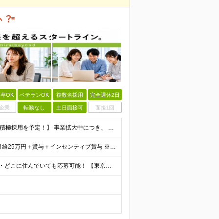
︖”
卒OK
ベテランOK
複数名採用
完全週休2日
企業
転勤なし
土日面接可
面接1回
【未経験歓迎！学歴・経験は問いません】 【5名以上の積極採用を予定！】 事業拡大中につき、 これからイラストレーターを目指したい方を積極採用中です！ 「イラストを仕事にしてみたい」 「好きなことを
＼研修修了後は月給25万円スタート！／ ■研修修了後 月給25万円＋賞与＋インセンティブ賞与 ※残業代は別途支給 ▽研修期間▽ 【未経験者】 ▶ 月給20万円～ 【固定残業代について】
【47都道府県全国募集】 ・主要駅、全国で勤務可能！ ・どこに住んでいても応募可能！ 【東京本社】 東京都品川区東品川5-9-2 ≪リモート研修♪⾯接も基本的にオンラインで実施します≫ －主要駅