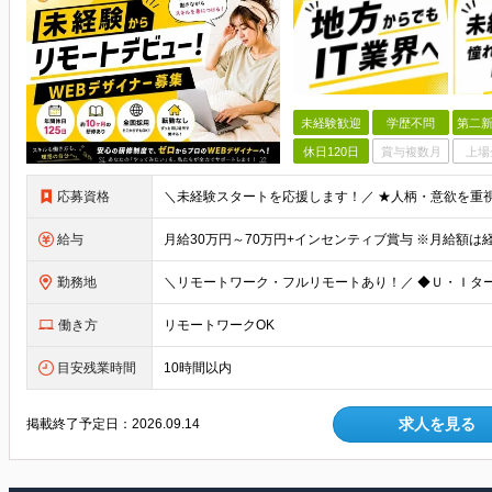
未経験歓迎
学歴不問
第二新
休日120日
賞与複数月
上場
応募資格
給与
勤務地
働き方
リモートワークOK
目安残業時間
10時間以内
求人を見る
掲載終了予定日：
2026.09.14