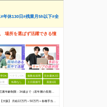
年休130日#残業月5h以下#全
、 場所を選ばず活躍できる憧
卒OK
ベテランOK
複数名採用
完全週休2日
企業
転勤なし
土日面接可
面接1回
【完全未経験からIT業界に挑戦したい方、大歓迎！】 ●応募年齢制限：34歳まで（若年層の長期キャリア形成を図るため） ★学歴不問・転職回数不問 ★第二新卒・社会人デビューOK 【こんな方を求めていま
【首都圏】 月給23万円～50万円＋各種手当＋決算賞与 【大阪】 月給22万円～50万円＋各種手当＋決算賞与 【愛知】 月給21.5万円～50万円＋各種手当＋決算賞与 【福岡・宮城】 月給20万