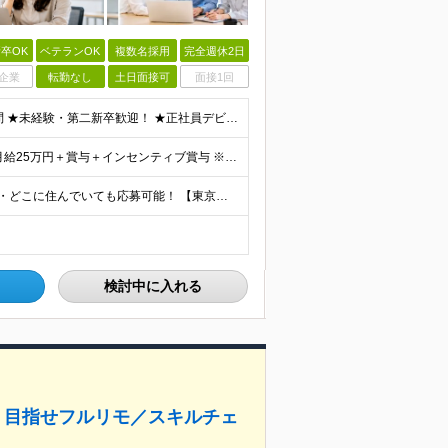
卒OK
ベテランOK
複数名採用
完全週休2日
企業
転勤なし
土日面接可
面接1回
＼経験・スキルは一切問いません！／ ★学歴・職歴不問 ★未経験・第二新卒歓迎！ ★正社員デビューも応援します！ 【こんな方にピッタリ！】 ✓ 動画やYouTube、TikTokを見るのが好きな方 ✓
＼研修修了後は月給25万円スタート！／ ■研修修了後 月給25万円＋賞与＋インセンティブ賞与 ※残業代は別途支給 ▽研修期間▽ 【未経験者】 ▶ 月給20万円～ 【固定残業代について】
【47都道府県全国募集】 ・主要駅、全国で勤務可能！ ・どこに住んでいても応募可能！ 【東京本社】 東京都品川区東品川5-9-2 在宅でコツコツ働きながら、長く安定して続けられます♪ 本社：〒1
検討中に入れる
用！目指せフルリモ／スキルチェ