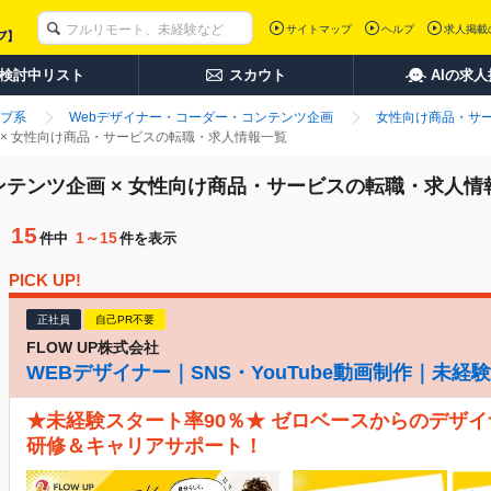
サイトマップ
ヘルプ
求人掲載
検討中リスト
スカウト
AIの求
ブ系
Webデザイナー・コーダー・コンテンツ企画
女性向け商品・サ
 × 女性向け商品・サービスの転職・求人情報一覧
ンテンツ企画 × 女性向け商品・サービスの転職・求人情
15
1～15
件中
件を表示
PICK UP!
正社員
自己PR不要
FLOW UP株式会社
WEBデザイナー｜SNS・YouTube動画制作｜未
★未経験スタート率90％★ ゼロベースからのデザイ
研修＆キャリアサポート！