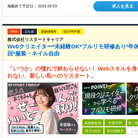
求人を見る
掲載終了予定日：
2026.09.03
NEW
正社員
面接情報有
自己PR不要
株式会社リスタートキャリア
Webクリエイター*未経験OK*フルリモ研修あり*年休
回*服装・ネイル自由
「いつか」の憧れで終わらせない！ Webスキルを身
れない、新しい私へのリスタート。
未経験歓迎
学歴不問
第二新
休日120日
賞与複数月
上場