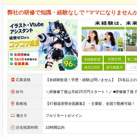
弊社の研修で知識・経験なしで ”ママになりませんか
未経験歓迎
学歴不問
第二新
休日120日
賞与複数月
上場
応募資格
給与
勤務地
働き方
フルリモートがメイン
目安残業時間
10時間以内