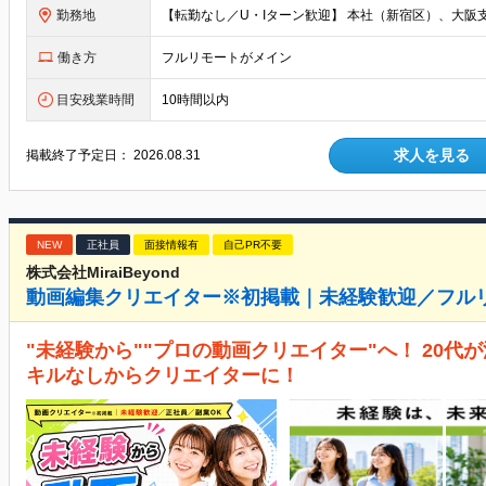
勤務地
働き方
フルリモートがメイン
目安残業時間
10時間以内
求人を見る
掲載終了予定日：
2026.08.31
NEW
正社員
面接情報有
自己PR不要
株式会社MiraiBeyond
動画編集クリエイター※初掲載｜未経験歓迎／フルリ
"未経験から""プロの動画クリエイター"へ！ 20
キルなしからクリエイターに！