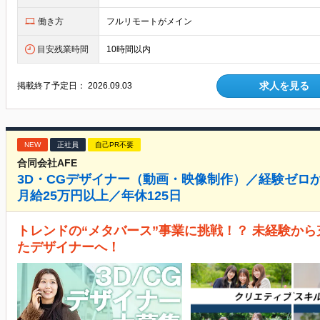
働き方
フルリモートがメイン
目安残業時間
10時間以内
求人を見る
掲載終了予定日：
2026.09.03
NEW
正社員
自己PR不要
合同会社AFE
3D・CGデザイナー（動画・映像制作）／経験ゼロ
月給25万円以上／年休125日
トレンドの“メタバース”事業に挑戦！？ 未経験から
たデザイナーへ！