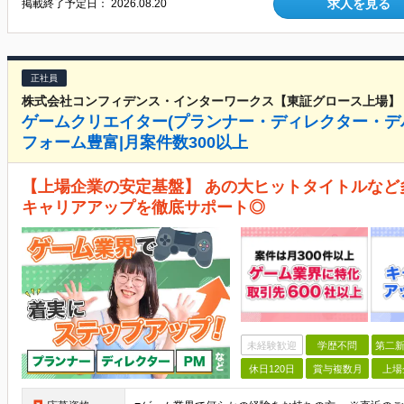
求人を見る
掲載終了予定日：
2026.08.20
正社員
株式会社コンフィデンス・インターワークス【東証グロース上場】
ゲームクリエイター(プランナー・ディレクター・デ
フォーム豊富|月案件数300以上
【上場企業の安定基盤】 あの大ヒットタイトルなど
キャリアアップを徹底サポート◎
未経験歓迎
学歴不問
第二新
休日120日
賞与複数月
上場