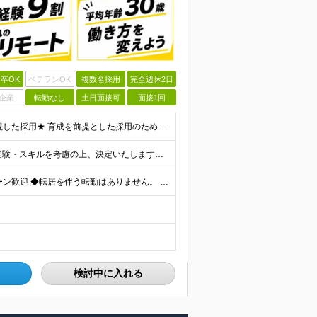
卒OK
ベテランOK
複数名採用
完全週休2日
企業
転勤なし
土日面接可
面接1回
＼未経験スタートを応援します！／ ★人柄・意欲を重視した採用★ 育成を前提とした採用のため、 「PCに触ったことがほとんどない…」という方の挑戦も歓迎！ ＜例えば…＞ ●やりたいことはあるけど、ス
月給30万円～70万円+インセンティブ賞与 ※月給額は経験・スキルを考慮の上、決定いたします。 【インセンティブについて】 自社サービスを提案し、サービス化した場合、一部の利益をインセンティブとして
＼リモートワーク・フルリモートあり！／ ◆Ｕ・Ｉターン歓迎 ◆転居を伴う転勤はありません。 ◆配属先はお住まいや希望を考慮し決定します。 ◆マイカー通勤OK（駐車場あり／プロジェクトによる） 【本
検討中に入れる