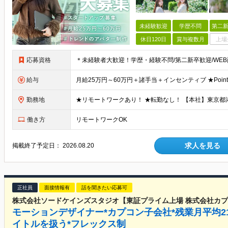
未経験歓迎
学歴不問
第二新
休日120日
賞与複数月
上場
応募資格
給与
勤務地
働き方
リモートワークOK
求人を見る
掲載終了予定日：
2026.08.20
正社員
面接情報有
話を聞きたい応募可
株式会社ソードケインズスタジオ【東証プライム上場 株式会社カプ
モーションデザイナー*カプコン子会社*残業月平均2
イトルを扱う*フレックス制