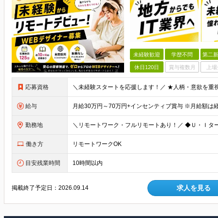
未経験歓迎
学歴不問
第二新
休日120日
賞与複数月
上場
応募資格
給与
勤務地
働き方
リモートワークOK
目安残業時間
10時間以内
求人を見る
掲載終了予定日：
2026.09.14