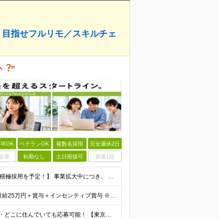
用！目指せフルリモ／スキルチェ
︖”
卒OK
ベテランOK
複数名採用
完全週休2日
企業
転勤なし
土日面接可
面接1回
【未経験歓迎！学歴・経験は問いません】 【5名以上の積極採用を予定！】 事業拡大中につき、 これからイラストレーターを目指したい方を積極採用中です！ 「イラストを仕事にしてみたい」 「好きなことを
＼研修修了後は月給25万円スタート！／ ■研修修了後 月給25万円＋賞与＋インセンティブ賞与 ※残業代は別途支給 ▽研修期間▽ 【未経験者】 ▶ 月給20万円～ 【固定残業代について】
【47都道府県全国募集】 ・主要駅、全国で勤務可能！ ・どこに住んでいても応募可能！ 【東京本社】 東京都品川区東品川5-9-2 ≪リモート研修♪⾯接も基本的にオンラインで実施します≫ －主要駅