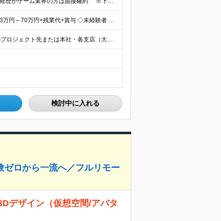
■ゲーム業界で何らかの経験をお持ちの方 ※直近のご経歴がゲーム業界の方は面接確約 ※下記のような業界で実務経験をお持ちの方もスキルを活かせます。 （アニメ・マンガ・テレビ・配信・映像・Webおよ
★スキルによって年収700万円以上も！ ◇経験者 月給23万円～70万円+残業代+賞与 ◇未経験者 月給21万円以上+残業代+賞与 ※経験・スキル・年齢などを考慮の上、当社規定により決定(詳細は
東京・神奈川・千葉・埼玉・大阪・京都・兵庫・福岡のプロジェクト先または本社・各支店（大阪・福岡） ※勤務地はご希望を考慮 ※Uターン・Iターンも歓迎 ※一部案件にリモートワーク可能な環境あり ★特
検討中に入れる
経験ゼロから一流へ／フルリモー
3Dデザイン（仮想空間/アバタ