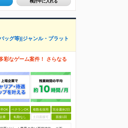
検討中に入れる
バッグ等)|ジャンル・プラット
多彩なゲーム案件！ さらなる
卒OK
ベテランOK
複数名採用
完全週休2日
企業
転勤なし
土日面接可
面接1回