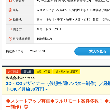
応募資格
給与
勤務地
働き方
リモートワークOK
目安残業時間
10時間以内
求人を見る
掲載終了予定日：
2026.08.31
終了間近
正社員
自己PR不要
話を聞きたい応募可
株式会社One feat.
3D・CGデザイナー（仮想空間/アバター制作）／
トOK／月給30万円～
◆スタートアップ募集◆フルリモート案件多数！ ◆
ー制作）◎