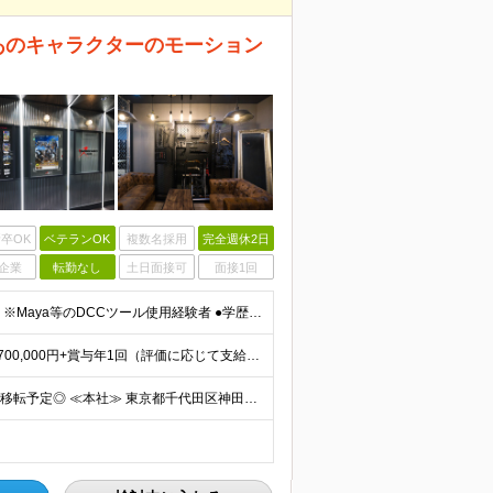
あのキャラクターのモーション
卒OK
ベテランOK
複数名採用
完全週休2日
企業
転勤なし
土日面接可
面接1回
●3Dアニメーション（モーション）の制作経験がある方 ※Maya等のDCCツール使用経験者 ●学歴不問 ≪求める人物像≫ ●一つの会社で長く安定して働きたい方 ●チームで協力してより良いモノづくりを
≪想定年収400万円～1000万円≫ ■月給：280,000円～700,000円+賞与年1回（評価に応じて支給額を決定） ┗基本給：208,000円～520,600円+みなし残業代45時間分 ※試用期
◆神田駅から徒歩6分！2027年にはカプコン東京支店へ移転予定◎ ≪本社≫ 東京都千代田区神田西福田町4 ONEST神田西福田町ビル5F ≪株式会社カプコン東京支店≫ 東京都新宿区西新宿二丁目1番