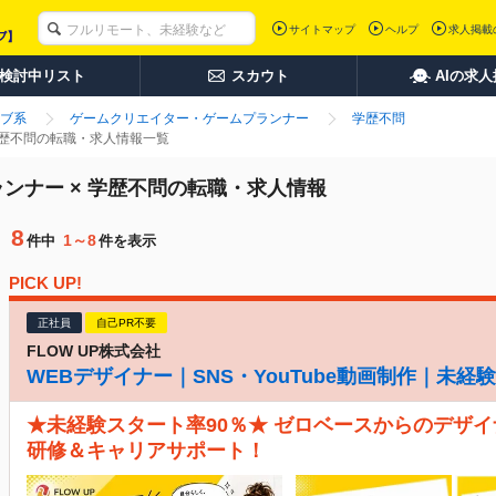
サイトマップ
ヘルプ
求人掲載
検討中リスト
スカウト
AIの求
ブ系
ゲームクリエイター・ゲームプランナー
学歴不問
学歴不問の転職・求人情報一覧
ンナー × 学歴不問の転職・求人情報
8
1～8
件中
件を表示
PICK UP!
正社員
自己PR不要
FLOW UP株式会社
WEBデザイナー｜SNS・YouTube動画制作｜未
★未経験スタート率90％★ ゼロベースからのデザイ
研修＆キャリアサポート！