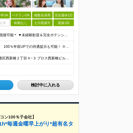
卒OK
ベテランOK
複数名採用
完全週休2日
企業
転勤なし
土日面接可
面接1回
＊未経験者大歓迎！学歴・経験不問/第二新卒歓迎/WEB面接可能＊ ▼未経験歓迎＆完全ポテンシャル採用！▼ 基礎のキソから学べる研修があるので経験は一切不問！ 面接では「あなたの想い」を教えてくださ
月給25万円～60万円＋諸手当＋インセンティブ ★Point 100％年収UPでの待遇提示も可能！ ※経験者であれば、100%年収アップも実現可能です。 【インセンティブについて】 プロジェクト報
★リモートワークあり！ ★転勤なし！ 【本社】東京都港区西新橋２丁目４−３ プロス西新橋ビル６階 【プロジェクト先】東京都・神奈川県・千葉県・埼玉など多数！ ※希望を考慮の上、配属プロジェクトを決
検討中に入れる
コン100％子会社】
1h*毎週金曜早上がり*超有名タ