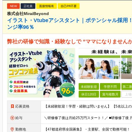
NEW
正社員
面接情報有
自己PR不要
株式会社MiraiBeyond
イラスト・Vtubeアシスタント｜ポテンシャル採
ンジ率96％
弊社の研修で知識・経験なしで ”ママになりませんか
未経験歓迎
学歴不問
第二新
休日120日
賞与複数月
上場
応募資格
給与
勤務地