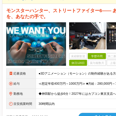
モンスターハンター、ストリートファイター6—— 
を、あなたの手で。
未経験歓迎
学歴不問
第二新
休日120日
賞与複数月
上場
応募資格
給与
勤務地
目安残業時間
30時間以内