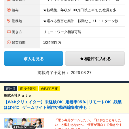
給与
★転職後、年収が100万円以上UPした社員も多数！ 月給25.9万円以上＋諸手当＋賞与年2回＋インセンティブ 【固定残業代について】 なし（残業代は、実際の労働時間に応じて別途全額支給）
勤務地
★選べる豊富な案件！転勤なし！U・Ｉターン歓迎！ 東京、神奈川、埼玉、千葉、愛知、大阪、兵庫、京都、広島、福岡をはじめとする全国各地のプロジェクト先。 プライム上場、グロース上場企業の大手～ベンチ
働き方
リモートワーク相談可能
残業時間
10時間以内
求人を見る
検討中に入れる
掲載終了予定日：
2026.08.27
正社員
面接情報有
自己PR不要
株式会社Ｆａｔｅ
【Webクリエイター】未経験OK│定着率95％│リモートOK│残業
ほぼゼロ│ゲームサイト制作や動画編集案件も！
「思う存分ゲームしたい」「好きなことをした
い」と悩むあなたへ。 仕事が面白くて働きやす