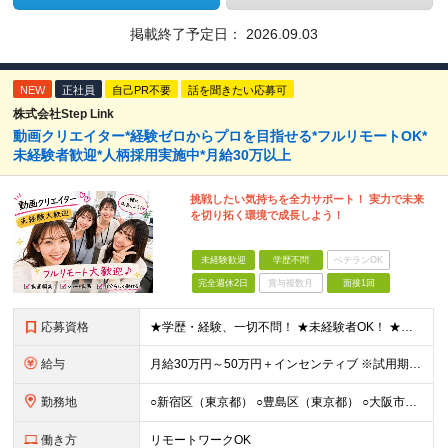
掲載終了予定日：
2026.09.03
NEW
正社員
自己PR不要
話を聞きたい応募可
株式会社Step Link
動画クリエイター*経験ゼロからプロを目指せる*フルリモートOK*
未経験者歓迎*人柄採用実施中*月給30万以上
挑戦したい気持ちを全力サポート！ 実力で未来
を切り拓く環境で成長しよう！
未経験歓迎
学歴不問
ベテランOK
完全週休2日
賞与複数月
面接1回
応募資格
★学歴・経験、一切不問！ ★未経験者OK！ ★第二新卒も歓迎！ ＜人柄採用を実施中！＞ 弊社では、学歴や経験などは気にせず あなたの持ち前の人柄のみを重視しています。 堅苦しい雰囲気ではありません
給与
⽉給30万円～50万円＋インセンティブ ※試⽤期間は2ケ⽉（正社員）⽉給25万円～ ☆インセンティブ有 ☆交通費全額支給
勤務地
○新宿区（東京都） ○豊島区（東京都） ○大阪市（大阪府） ○福岡市（福岡県） ※あなたの経験やスキルに応じて面談時にて ご相談させていただきます。 ※研修先は、クライアント先での研修となります。
働き方
リモートワークOK