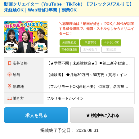
動画クリエイター（YouTube・TikTok）【フレックス/フルリモ】
未経験OK｜Web研修1年間｜副業OK
＼志望理由は「動画が好き」でOK／ 20代が活躍
する成長環境で、知識・スキルなしからクリエイ
ターに！
未経験歓迎
学歴不問
ベテランOK
完全週休2日
賞与複数月
面接1回
応募資格
【★学歴不問｜未経験歓迎★】 ■ 第二新卒歓迎 ■ フリーター・社会人未経験OK ■ 動画編集経験は一切不問！ ■ タイピングが苦手でもOK！ ＼3つ以上当てはまった方はぜひご応募を／ □ 日
給与
【経験者】 ◆月給30万円～50万円＋賞与＋インセンティブ＋残業代全額支給 【未経験者】 ◆北海道エリア： 月給20万7,984円～＋賞与＋インセンティブ＋残業代全額支給 ◆東北エリア(青森
勤務地
【フルリモートOK|通勤不要】 ◎東京、名古屋、大阪、福岡を中心とした全国のプロジェクト先にて好きな場所で働けます！ ◆本社 東京都渋谷区道玄坂1-12-1 渋谷マークシティ22F ※未経験者は各
働き方
フルリモートがメイン
求人を見る
検討中に入れる
掲載終了予定日：
2026.08.31