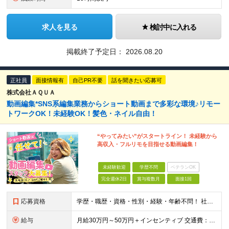
求人を見る
検討中に入れる
掲載終了予定日：
2026.08.20
正社員
面接情報有
自己PR不要
話を聞きたい応募可
株式会社ＡＱＵＡ
動画編集*SNS系編集業務からショート動画まで多彩な環境♪リモー
トワークOK！未経験OK！髪色・ネイル自由！
“やってみたい”がスタートライン！ 未経験から
高収入・フルリモを目指せる動画編集！
未経験歓迎
学歴不問
ベテランOK
完全週休2日
賞与複数月
面接1回
応募資格
学歴・職歴・資格・性別・経験・年齢不問！ 社会人経験ゼロ、昼職経験ゼロでもご安心ください♪ 〈年功序列の完全撤廃〉 学歴、職歴、資格、経験など関係なく 頑張った分だけ正当に評価される。 だから昇格
給与
月給30万円～50万円＋インセンティブ 交通費：全額支給 ※試用期間3ヶ月間は契約社員で月給25万円 ※研修先は、面談時にご相談させていただきます ☆昇給・昇格有 ☆インセンティブ有