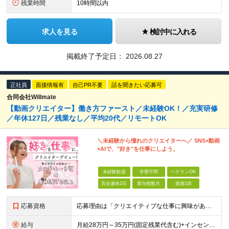
残業時間
10時間以内
求人を見る
検討中に入れる
掲載終了予定日：
2026.08.27
正社員
面接情報有
自己PR不要
話を聞きたい応募可
合同会社Willmate
【動画クリエイター】働き方ファースト／未経験OK！／充実研修
／年休127日／残業なし／平均20代／リモートOK
＼未経験から憧れのクリエイターへ／ SNS×動画
×AIで、"好き"を仕事にしよう。
未経験歓迎
学歴不問
ベテランOK
完全週休2日
賞与複数月
面接1回
応募資格
応募理由は「クリエイティブな仕事に興味がある」でOK！ #学歴不問 #未経験OK ★1つでも当てはまれば、マッチング率高め★ □ SNSやYouTubeに興味がある方 □ アイデアを考えることが好き
給与
月給28万円～35万円(固定残業代含む)+インセンティブ＋各種手当 ※経験・能力等を考慮の上、決定します。 ※残業はほとんどありませんが、発生した場合は時間外手当を100％支給します。 【固定残業