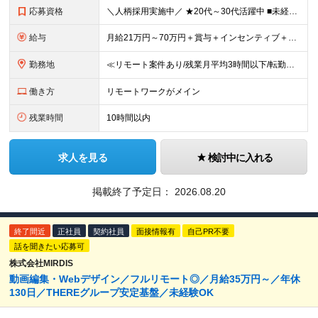
応募資格
＼人柄採用実施中／ ★20代～30代活躍中 ■未経験OK ■学歴不問 ■第二新卒歓迎 ■ブランクOK 【こんな方、ぴったりです！】 □ コミュニケーションを大切にできる方 →チーム連携やクライアント
給与
月給21万円～70万円＋賞与＋インセンティブ＋各種手当 ◎インセンティブ 5万～90万円等の支給実績あり！ 貴方の頑張りをしっかり評価します。 【各種手当】 ■賞与年1回 ■昇給年1回（初年度は2
勤務地
≪リモート案件あり/残業月平均3時間以下/転勤なし/駅から徒歩4分≫ 東京本社、または関東・関西のプロジェクト先 【本社】 東京都豊島区東池袋一丁目17番11号 パークハイツ池袋1105号 【大阪
働き方
リモートワークがメイン
残業時間
10時間以内
求人を見る
検討中に入れる
掲載終了予定日：
2026.08.20
終了間近
正社員
契約社員
面接情報有
自己PR不要
話を聞きたい応募可
株式会社MIRDIS
動画編集・Webデザイン／フルリモート◎／月給35万円～／年休
130日／THEREグループ安定基盤／未経験OK