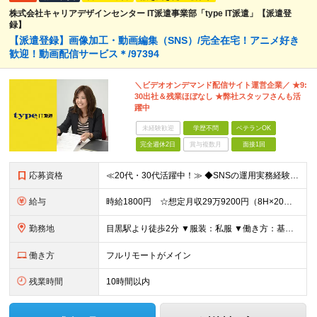
株式会社キャリアデザインセンター IT派遣事業部「type IT派遣」【派遣登
録】
【派遣登録】画像加工・動画編集（SNS）/完全在宅！アニメ好き
歓迎！動画配信サービス＊/97394
＼ビデオオンデマンド配信サイト運営企業／ ★9:
30出社＆残業ほぼなし ★弊社スタッフさんも活
躍中
未経験歓迎
学歴不問
ベテランOK
完全週休2日
賞与複数月
面接1回
応募資格
≪20代・30代活躍中！≫ ◆SNSの運用実務経験 ◆Photoshop、Illustrator、Premiere Proの使用経験 ◆アニメへの興味関心 ※ブランクがある方やこれまでのご経験に自信
給与
時給1800円 ☆想定月収29万9200円（8H×20日+残業5H） ※交通費全額支給 ※在宅日数に応じて、在宅勤務手当あり
勤務地
目黒駅より徒歩2分 ▼服装：私服 ▼働き方：基本フルリモート ※業務によっては出社頂く可能性もあります ▼受動喫煙対策：屋内原則禁煙（喫煙専用室あり）
働き方
フルリモートがメイン
残業時間
10時間以内