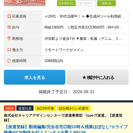
完全週休2日
賞与複数月
面接1回
応募資格
≪20代・30代活躍中！≫ ◆生成AIツール利用経験 ※いずれかで問題ありません（プライベート可） ・Midjourney/Stable Diffusion/Runway/Pika/Adobe Fir
給与
時給1900円 ☆想定月収33万9600円（8H×20日+残業15H） ※交通費全額支給 ※在宅日数に応じて、在宅勤務手当あり
勤務地
渋谷駅より徒歩7分 ▼服装：私服（デニム、スニーカーOK） ▼働き方：週3日出社、週2日在宅勤務 ※月・水・金曜日は出社です ▼受動喫煙対策：屋内原則禁煙（喫煙専用室あり）
働き方
リモートワークがメイン
残業時間
20時間以内
求人を見る
検討中に入れる
掲載終了予定日：
2026.08.31
NEW
派遣社員
自己PR不要
話を聞きたい応募可
株式会社キャリアデザインセンター IT派遣事業部「type IT派遣」【派遣登
録】
【派遣登録】動画編集/完全在宅◎朝10時＆残業ほぼなし*☆ライブ
映像やCM制作を行うエンタメ企業＊/98134