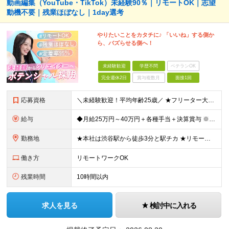
動画編集（YouTube・TikTok）未経験90％｜リモートOK｜志望
動機不要｜残業ほぼなし｜1day選考
やりたいことをカタチに♪ 「いいね」する側か
ら、バズらせる側へ！
未経験歓迎
学歴不問
ベテランOK
完全週休2日
賞与複数月
面接1回
応募資格
＼未経験歓迎！平均年齢25歳／ ★フリーター大歓迎 ★第二新卒歓迎 ★学歴不問 ＼100％ポテンシャル採用を実施！／ マーケティングの知識や特別なスキルは一切問いません。 実際、今活躍している先輩も
給与
◆月給25万円～40万円＋各種手当＋決算賞与 ※経験・能力を考慮の上、決定します。 ※上記金額には固定残業代（22時間分／3万5200円～）を含む。 超過分は別途全額支給。 ★残業は社員平均月10
勤務地
★本社は渋谷駅から徒歩3分と駅チカ ★リモートワークOK！ ★転勤はありません ★U・Iターン歓迎！ 【本社】 東京都渋谷区渋谷3-6-3 渋谷363清水ビル7F (変更の範囲)上記を除く当社関連
働き方
リモートワークOK
残業時間
10時間以内
求人を見る
検討中に入れる