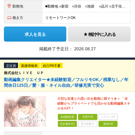
勤務地
■勤務地 ○新宿 ○渋谷 ○池袋 ○品川 ○北千住 ※あなたの経験やスキルに応じて研修先は、 面談時にてご相談させていただきます。 (変更の範囲)上記を除く当社関連勤務地 ■本社 東
働き方
リモートワークOK
求人を見る
検討中に入れる
掲載終了予定日：
2026.08.27
正社員
面接情報有
自己PR不要
株式会社ＬＩＶＥ ＵＰ
動画編集クリエイター★未経験歓迎／フルリモOK／残業なし／年
間休日125日／髪・服・ネイル自由／研修充実で安心
大切な友達との思い出を動画に残そう★＋゜ 未
経験からプライベートでも活かせる動画編集スキ
ルをGET！
未経験歓迎
学歴不問
ベテランOK
完全週休2日
賞与複数月
面接1回