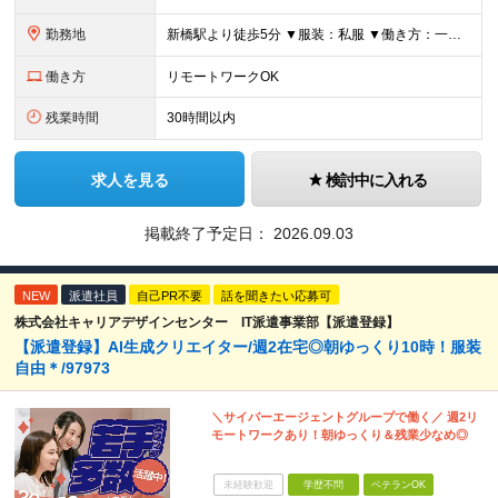
勤務地
新橋駅より徒歩5分 ▼服装：私服 ▼働き方：一部在宅（週2～3日出社、週2～3日在宅勤務） ※業務に慣れるまでは出社になります。 ▼受動喫煙対策：屋内禁煙
働き方
リモートワークOK
残業時間
30時間以内
求人を見る
検討中に入れる
掲載終了予定日：
2026.09.03
NEW
派遣社員
自己PR不要
話を聞きたい応募可
株式会社キャリアデザインセンター IT派遣事業部【派遣登録】
【派遣登録】AI生成クリエイター/週2在宅◎朝ゆっくり10時！服装
自由＊/97973
＼サイバーエージェントグループで働く／ 週2リ
モートワークあり！朝ゆっくり＆残業少なめ◎
未経験歓迎
学歴不問
ベテランOK