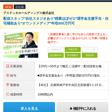
NEW
正社員
アステッキホールディングス株式会社
配信スタッフ*自社スタジオあり*残業ほぼゼロ*奨学金支援手当・住
宅補助あり*オウンドメディア*年収600万円可
＼医療従事者に届く学びを自らの技術で支える／
反響がダイレクトに返るやりがいと手厚い待遇を
神戸で！
未経験歓迎
学歴不問
ベテランOK
完全週休2日
賞与複数月
面接1回
応募資格
【20代〜50代まで幅広く活躍中！配信技術を極めたい方】 ★周囲と円滑なコミュニケーションを取り、前向きに改善提案ができる方を歓迎します！ ◆学歴不問 ◆企業・スタジオ等でのライブ配信（Zoom/Y
給与
■奨学金支援金あり（年間返済額18万円の場合、全額補助） ■住宅手当（1～2.5万円）＋資格取得補助あり ＼想定年収400万〜600万円／ 月給27万〜40万円＋各種手当 ※スキル・経験・前職給与
勤務地
【本社】 兵庫県神戸市中央区北長狭通3-1-15 Gビル神戸三宮3F ※転勤はありません ※(変更の範囲)上記を除く当社関連勤務地
残業時間
10時間以内
求人を見る
検討中に入れる