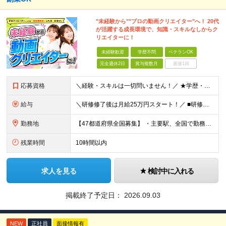
"未経験から""プロの動画クリエイター"へ！ 20代
が活躍する成長環境で、知識・スキルなしからク
リエイターに！
未経験歓迎
学歴不問
ベテランOK
完全週休2日
賞与複数月
面接1回
応募資格
＼経験・スキルは一切問いません！／ ★学歴・職歴不問 ★未経験・第二新卒歓迎！ ★正社員デビューも応援します！ 【こんな方にピッタリ！】 ✓ 動画やYouTube、TikTokを見るのが好きな方 ✓
給与
＼研修修了後は月給25万円スタート！／ ■研修修了後 月給25万円＋賞与＋インセンティブ賞与 ※残業代は別途支給 ▽研修期間▽ 【未経験者】 ▶ 月給20万円～ 【固定残業代について】
勤務地
【47都道府県全国募集】 ・主要駅、全国で勤務可能！ ・どこに住んでいても応募可能！ 【東京本社】 東京都品川区東品川5-9-2 在宅でコツコツ働きながら、長く安定して続けられます♪ 本社：〒1
残業時間
10時間以内
求人を見る
検討中に入れる
掲載終了予定日：
2026.09.03
NEW
正社員
面接情報有