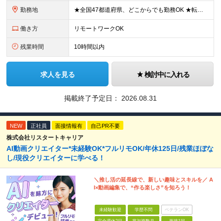
勤務地
★全国47都道府県、どこからでも勤務OK ★転勤なし！腰を据えて活躍◎ ★マイカー通勤OK（拠点による） ★業務に慣れたら、ゆくゆくはリモート併用やフルリモートも可能 全国のお客様先にて勤務していた
働き方
リモートワークOK
残業時間
10時間以内
求人を見る
検討中に入れる
掲載終了予定日：
2026.08.31
NEW
正社員
面接情報有
自己PR不要
株式会社リスタートキャリア
AI動画クリエイター*未経験OK*フルリモOK/年休125日/残業ほぼな
し/現役クリエイターに学べる！
＼推し活の延長線で、新しい趣味とスキルを／ A
I×動画編集で、“作る楽しさ”を知ろう！
未経験歓迎
学歴不問
ベテランOK