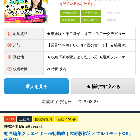
を見ているあなたです。
未経験歓迎
学歴不問
ベテランOK
完全週休2日
賞与複数月
面接1回
応募資格
★未経験・第二新卒、オフィスワークデビュー大歓迎 ★平均年齢は28.6歳！ ★20代の若手メンバーが中心になって活躍している職場です！ ●学歴不問 ※35歳以下の方（若年層の長期キャリア形成） ★こ
給与
【業界でも珍しい、年4回の賞与！】 ★成果次第でスピード昇給可 →20代で年収700万〜900万超も！ ■未経験：月給26〜30万円＋賞与年4回（業績による）＋各種手当 ※経験・スキルを考慮して決定
勤務地
★各線「渋谷駅」より徒歩5分 ★最新ランドマークオフィスです！ ★転勤はありません 【本社】 東京都渋谷区道玄坂2-25-12 道玄坂通 dogenzaka-dori 5階 ※(変更の範囲)上記を除
残業時間
20時間以内
求人を見る
検討中に入れる
掲載終了予定日：
2026.08.27
NEW
正社員
面接情報有
自己PR不要
株式会社MiraiBeyond
動画編集クリエイター※初掲載｜未経験歓迎／フルリモートOK／
副業OK