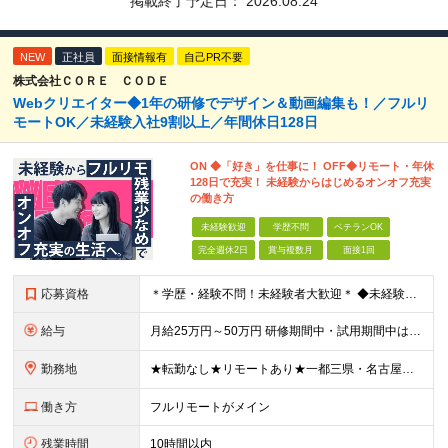
掲載終了予定日：
2026.08.24
NEW
正社員
面接情報有
自己PR不要
株式会社ＣＯＲＥ ＣＯＤＥ
Webクリエイター◆1年の研修でデザイン＆動画編集も！／フルリ
モートOK／未経験入社9割以上／年間休日128日
ON ◆「好き」を仕事に！ OFF◆リモート・年休
128日で充実！ 未経験からはじめるオンオフ充実
の働き方
未経験歓迎
学歴不問
ベテランOK
完全週休2日
賞与複数月
面接1回
応募資格
＊学歴・経験不問！未経験者大歓迎＊ ◆未経験からWebクリエイターとして働いてみたい方 ◆第二新卒・ブランクのある方も大歓迎！ ★学歴・知識・経験は一切問いません！ ★面接は「ポートフォリオ」「実
給与
月給25万円～50万円 研修期間中・試用期間中は給与が異なります。 >>研修期間中（入社6ヶ月後）の給与 一律：月給21万円～50万円 >>試用期間中（6ヶ月）の給与 関東：月給21万円～ 関西
勤務地
★転勤なし★リモートあり★一都三県・名古屋・関西・九州 ◎案件によって ┗完全在宅勤務（フルリモート）も可能！ ┗希望に応じて幅広い働き方やプランが選べます！ ◆本社または一都三県 （東京都・
働き方
フルリモートがメイン
残業時間
10時間以内