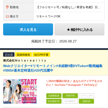
勤務地
【フルリモート可／転勤なし／希望を考慮】 日本47都道府県、どこでも就業可能！ （東京・神奈川・埼玉・千葉・北海道・宮城・愛知・大阪・福岡・新潟など 各拠点近郊のプロジェクト先） 【Point】
働き方
リモートワークOK
求人を見る
検討中に入れる
掲載終了予定日：
2026.08.27
正社員
面接情報有
自己PR不要
株式会社Ｍｅｔａｒｅａｌｉｔｙ
Webクリエイター#リモートメイン#未経験9割#VTuber#動画編集
#SNS#基本定時退社#20代活躍中
＼SNSや動画が好き／ あなたのアイデアをカタ
チに！ YouTube＊Instagram＊TikTokなど
未経験歓迎
学歴不問
ベテランOK
完全週休2日
賞与複数月
面接1回