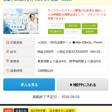
ライフワークバランス重視の方必見◎ 朝ゆっく
り10時開始＆残業ほぼなしで、 プライベートも
充実できます♪
未経験歓迎
学歴不問
ベテランOK
完全週休2日
賞与複数月
面接1回
応募資格
≪20代・30代活躍中！≫ ◆After Effects／Premiere Proを使用した動画編集の経験 ※ブランクがある方やこれまでのご経験に自信がない方も、まずはお気軽にご応募ください！ ※ご
給与
時給1950円 ☆想定月収33万6300円（8H×20日+残業10H） ※交通費全額支給
勤務地
東新宿駅より徒歩4分、西早稲田駅より徒歩5分 ※赤坂オフィス：溜池山王駅より徒歩5分 ▼服装：私服 ▼受動喫煙対策：屋内禁煙
残業時間
10時間以内
求人を見る
検討中に入れる
掲載終了予定日：
2026.09.03
NEW
派遣社員
自己PR不要
話を聞きたい応募可