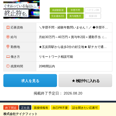
未経験歓迎
学歴不問
ベテランOK
完全週休2日
賞与複数月
面接1回
応募資格
＼学歴不問・経験年数問いません！／ ◆学歴不問 ◆Adobe Premiere Proを使用した実務経験 ┗フリーランスOK ┗動画ジャンル不問 成長途中の当社には、役職や年次に関係なく 誰も
給与
月給30万円～40万円＋賞与年2回＋通勤手当（上限月2万円） ※固定残業代（月30時間分・5万7,000円～7万6,000円）を含みます ※超過分は別途支給します ※経験により給与を決定いたします
勤務地
★五反田駅から徒歩3分の好立地★ 駅チカで通勤に便利です♪ 東京都品川区西五反田1-29-3 五反田シティハイツ901 （変更の範囲）上記を除く当社関連勤務地
働き方
リモートワーク相談可能
残業時間
20時間以内
求人を見る
検討中に入れる
掲載終了予定日：
2026.08.20
終了間近
正社員
面接情報有
自己PR不要
話を聞きたい応募可
株式会社テイクフィット