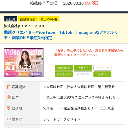
3
掲載終了予定日：
2026.08.10
残り
日
正社員
面接情報有
自己PR不要
株式会社ｐｒｅｃｉｏｕｓ
動画クリエイター#YouTube、TikTok、Instagramなど#フルリ
モ・副業OK＃最短3日内定
「好き」を仕事にしたい人、集まれ✨ 未経験から
動画クリエイターデビューへ！
未経験歓迎
学歴不問
ベテランOK
完全週休2日
賞与複数月
面接1回
応募資格
＜未経験歓迎・社会人未経験歓迎・第二新卒歓迎・ブランクOK・学歴不問＞ ★これまでの経験は一切不問！ ★人柄重視の採用を行っています！ ★95％が未経験スタート！ 知識や経験がなくても、入社後に学べる
給与
＜還元率は最大80％で収入アップを叶えられる！＞ 【月給25万円～50万円＋各種インセンティブ】 ★プロジェクトデビュー後は月給UP！ ＊＊＊ ■月給25～50万円＋賞与＋インセンティブ ※経験・
勤務地
＼リモート・完全在宅勤務あり！／ 【1】東京本社もしくは東京23区を中心とした神奈川・埼玉・千葉エリアの各プロジェクト先 【2】大阪を中心とした京都・兵庫・滋賀・奈良・和歌山エリアの各プロジェクト先
働き方
リモートワークがメイン