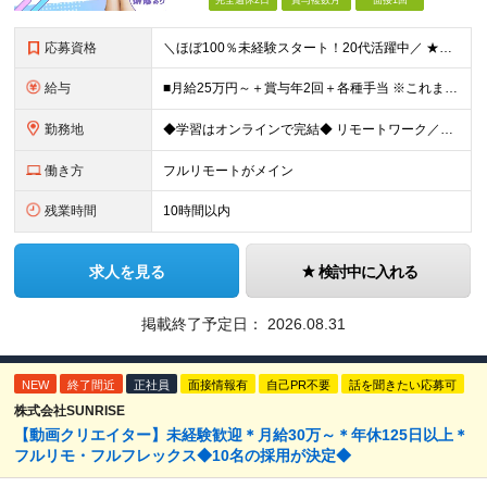
完全週休2日
賞与複数月
面接1回
応募資格
＼ほぼ100％未経験スタート！20代活躍中／ ★未経験OK ★学歴不問／第二新卒歓迎 ★35歳以下の方（若年層の長期キャリア形成を図るため） ＜こんな方は大歓迎！＞ ・YouTubeやTikTokな
給与
■月給25万円～＋賞与年2回＋各種手当 ※これまでの経験・スキル・前職の給与を考慮して決定します ※上記には、固定残業代（月20時間分／32,500円～）が含まれます ＜研修期間（7ヶ月～最大10ヶ
勤務地
◆学習はオンラインで完結◆ リモートワーク／フルリモート案件あり・転勤なし ◇本社(秋葉原)または一都三県のクライアント先 ※勤務地につきましては、ご相談の上で配属 ＜本社＞ ◇東京都台東区台東1
働き方
フルリモートがメイン
残業時間
10時間以内
求人を見る
検討中に入れる
掲載終了予定日：
2026.08.31
NEW
終了間近
正社員
面接情報有
自己PR不要
話を聞きたい応募可
株式会社SUNRISE
【動画クリエイター】未経験歓迎＊月給30万～＊年休125日以上＊
フルリモ・フルフレックス◆10名の採用が決定◆