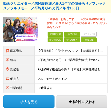
動画クリエイター／未経験歓迎／最大1年間の研修あり／フレック
ス／フルリモート／平均月収45万円／年休130日
「経験者、お断りです。」 ☆完全未経験者限定
採用！？ スキル0から「稼げる自分」になりたい
あなたへ☆
未経験歓迎
学歴不問
ベテランOK
完全週休2日
賞与複数月
面接1回
応募資格
【必須条件】在学中でないこと 【未経験歓迎】学歴不問／職種未経験／業種未経験／第二新卒／ブランクOK ★未経験歓迎 ★第二新卒歓迎 ★異業種からの入社メンバー95％以上 ★学歴・経験不問 ★主夫・主
給与
＜平均月収45万円！＞ ”業界最大値”売上の45％以上をそのまま支給。 ■研修期間後 月給25万円～75万円＋各種インセンティブ □研修期間 月給23.5万円＋PRインセンティブ（売上の45％還元
勤務地
★研修終了後通勤不要！ 【本社】東京都港区西麻布1-2-14デュオ・スカーラ西麻布タワーウエスト 602号室 【品川支社】東京都品川区西五反田5-23-3BLOCKS目黒不動前3階 【大阪支社】大阪
働き方
フルリモートがメイン
残業時間
10時間以内
求人を見る
検討中に入れる