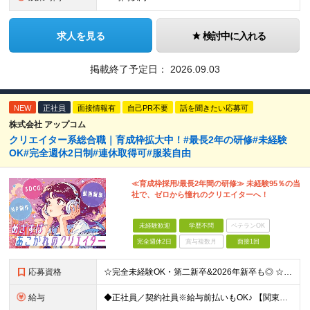
求人を見る
検討中に入れる
掲載終了予定日：
2026.09.03
NEW
正社員
面接情報有
自己PR不要
話を聞きたい応募可
株式会社 アップコム
クリエイター系総合職｜育成枠拡大中！#最長2年の研修#未経験
OK#完全週休2日制#連休取得可#服装自由
≪育成枠採用/最長2年間の研修≫ 未経験95％の当
社で、ゼロから憧れのクリエイターへ！
未経験歓迎
学歴不問
ベテランOK
完全週休2日
賞与複数月
面接1回
応募資格
☆完全未経験OK・第二新卒&2026年新卒も◎ ☆社員の7割が20代 ☆経歴・ブランク不問 ※学歴不問 …━━━━━━━━━━ 未経験スタート前提のポテンシャル採用です。 毎月全国で複数人を採用して
給与
◆正社員／契約社員※給与前払いもOK♪ 【関東（一都三県）】 月給25万円～ ※固定残業代（月20時間分／月3万2383円）を含む。超過分は別途支給。 ※試用期間中の給与は月給22万円～ 【関東（北