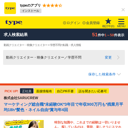
typeのアプリ
インストール
ログイン
会員登録
検討中(
0
)
MENU
51
求人検索結果
件中
1～50
件表示
動画クリエイター・映像クリエイター × 学歴不問の転職・求人情報
動画クリエイター・映像クリエイター／学歴不問
変更
保存した検索条件
PICK UP!
正社員
面接情報有
自己PR不要
話を聞きたい応募可
株式会社SARUCREW
マーケティング総合職*未経験OK*3年目で年収900万円も*残業月平
均18h*髪色・ネイル自由*賞与年4回
特別な知識や、これまでの経験は一切いりませ
ん。 探しているのは、普段、楽しそうにスマホ