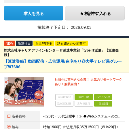
求人を見る
検討中に入れる
掲載終了予定日：
2026.09.03
NEW
派遣社員
自己PR不要
話を聞きたい応募可
株式会社キャリアデザインセンター IT派遣事業部「type IT派遣」【派遣登
録】
【派遣登録】動画配信・広告運用/在宅あり◎大手テレビ局グルー
プ/97696
社員化に前向きな企業！ 人気のリモートワーク
あり！服装自由＊
未経験歓迎
学歴不問
ベテランOK
完全週休2日
賞与複数月
面接1回
応募資格
≪20代・30代活躍中！≫ ◆Webシステムへのコンテンツ登録や入稿の経験 ◆何かしらのWebコンテンツの運用経験 ※ブランクがある方やこれまでのご経験に自信がない方も、まずはお気軽にご応募ください
給与
時給1900円 ☆想定月収35万1500円（8H×20日+残業20H） ※交通費全額支給 ※在宅日数に応じて、在宅勤務手当あり