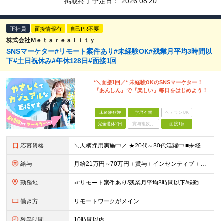
掲載終了予定日：
2026.08.20
正社員
面接情報有
自己PR不要
株式会社Ｍｅｔａｒｅａｌｉｔｙ
SNSマーケター#リモート案件あり#未経験OK#残業月平均3時間以
下#土日祝休み#年休128日#面接1回
*＼面接1回／* 未経験OKのSNSマーケター！
『あんしん』で『楽しい』毎日をはじめよう！
未経験歓迎
学歴不問
ベテランOK
完全週休2日
賞与複数月
面接1回
応募資格
＼人柄採用実施中／ ★20代～30代活躍中 ■未経験OK ■学歴不問 ■第二新卒歓迎 ■ブランクOK 【こんな方、ぴったりです！】 □ コミュニケーションを大切にできる方 →チーム連携やクライアント
給与
月給21万円～70万円＋賞与＋インセンティブ＋各種手当 ◎インセンティブ 5万～90万円等の支給実績あり！ 貴方の頑張りをしっかり評価します。 【各種手当】 ■賞与年1回 ■昇給年1回（初年度は2
勤務地
≪リモート案件あり/残業月平均3時間以下/転勤なし/駅から徒歩4分≫ 東京本社、または関東・関西のプロジェクト先 【本社】 東京都豊島区東池袋一丁目17番11号 パークハイツ池袋1105号 【大阪
働き方
リモートワークがメイン
残業時間
10時間以内