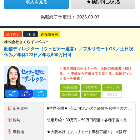
求人を見る
検討中に入れる
掲載終了予定日：
2026.09.03
終了間近
正社員
面接情報有
株式会社さくらインベスト
配信ディレクター（ウェビナー運営）／フルリモートOK／土日祝
休み／年休123日／年収600万円可
＜著名講師のセミナーを、全国の視聴者へ届け
る。＞ 準備から本番までを支える、配信ディレ
クターを募集！
未経験歓迎
学歴不問
ベテランOK
完全週休2日
賞与複数月
面接1回
応募資格
■学歴不問 ■下記いずれかのご経験をお持ちの方 ・配信業務の実務経験（OBS運用など） ・Web番組、動画、TV、ウェビナー等のディレクション経験 ・何らかの企画運営経験をお持ちの方 （Premier
給与
想定月給：30万円～50万円程度＋各種手当＋賞与年2回 ※想定年収：400万円～600万円 ※経験・能力等考慮の上、規定により優遇 ※上記月給には固定残業代を含みます。固定残業代は、時間外労働の有無に
勤務地
★大阪本社（フルリモート勤務可能！） 大阪府大阪市北区梅田2丁目5番6号 桜橋八千代ビル9階 ★新オフィスへ移転予定！駅直結ビルです♪ （移転後の住所） 大阪府大阪市中央区安土町3丁目5-13 本町ガ