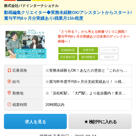
株式会社バドインターナショナル
動画編集クリエイター◆実務未経験OK/アシスタントからスタート/
賞与平均8ヶ月分実績あり/残業月15h程度
「どう作る？」から考える映像づくりに挑戦！
賞与平均8ヶ月分実績あり◎未来のディレクター
候補へ！
未経験歓迎
学歴不問
ベテランOK
完全週休2日
賞与複数月
面接1回
応募資格
☆実務未経験もOK！あなたの意欲と「これから」を重視した積極採用を行います！ ●Adobe Premiere ProおよびAfter Effectsの使用経験 ∟学校での学習や独学・趣味レベルでもOK
給与
☆賞与昨年度平均8ヶ月分支給実績あり！ ☆残業代全額支給＆残業月15h程度でプライベートも給与も安定！ ☆賞与支給実績が充実しており、頑張りはしっかり還元されます！ 月給21万円～23万円＋残業代全額
勤務地
☆「浜松町駅」「大門駅」より徒歩圏内！東京湾が見える綺麗なオフィス！ 《本社》東京都港区海岸1-11-1 ニューピア竹芝ノースタワー5階
残業時間
20時間以内
求人を見る
検討中に入れる