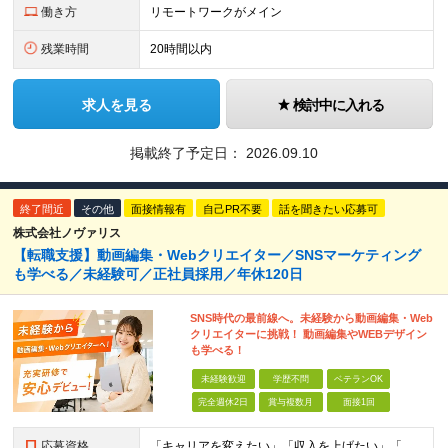
働き方
リモートワークがメイン
残業時間
20時間以内
求人を見る
検討中に入れる
掲載終了予定日：
2026.09.10
終了間近
その他
面接情報有
自己PR不要
話を聞きたい応募可
株式会社ノヴァリス
【転職支援】動画編集・Webクリエイター／SNSマーケティング
も学べる／未経験可／正社員採用／年休120日
SNS時代の最前線へ。未経験から動画編集・Web
クリエイターに挑戦！ 動画編集やWEBデザイン
も学べる！
未経験歓迎
学歴不問
ベテランOK
完全週休2日
賞与複数月
面接1回
応募資格
「キャリアを変えたい」「収入を上げたい」「将来に強いスキルを身につけたい」方歓迎！ ・未経験歓迎 ・学歴不問 ・第二新卒歓迎 ＼経験やスキルではなく、“これから”を重視します／ 「今のままでいい