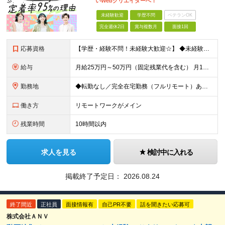
いWebクリエイターへ！
未経験歓迎
学歴不問
ベテランOK
完全週休2日
賞与複数月
面接1回
応募資格
【学歴・経験不問！未経験大歓迎☆】 ◆未経験からWebクリエイターとして働いてみたい方 ◆第二新卒・ブランクのある方も大歓迎！ ※学歴・知識・経験は一切問いません！ 「意欲・人柄」重視の採用です！
給与
月給25万円～50万円（固定残業代を含む） 月1万7314円／10時間を支給いたします。 超過分は別途支給いたします。 >>研修期間中給与 月給22万円～50万円（固定残業代を含む） 月3082円/
勤務地
◆転勤なし／完全在宅勤務（フルリモート）あり！ 東京・神奈川・埼玉・千葉の各プロジェクト先 ◎転勤はありません。 ◎プロジェクト先は希望を考慮して決定します。 ◎リモート・在宅が可能な案件もご用意
働き方
リモートワークがメイン
残業時間
10時間以内
求人を見る
検討中に入れる
掲載終了予定日：
2026.08.24
終了間近
正社員
面接情報有
自己PR不要
話を聞きたい応募可
株式会社ＡＮＶ