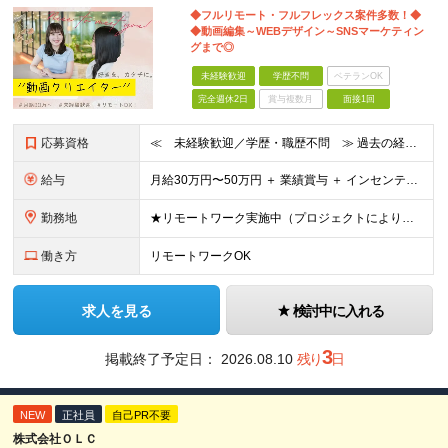
◆フルリモート・フルフレックス案件多数！◆
◆動画編集～WEBデザイン～SNSマーケティン
グまで◎
未経験歓迎
学歴不問
ベテランOK
完全週休2日
賞与複数月
面接1回
応募資格
≪ 未経験歓迎／学歴・職歴不問 ≫ 過去の経歴は一切不問。 「いままで」よりも「これから」を 重視した採用を行っています！ ▼▼こんな想いがある方大歓迎▼▼ ・WEBデザインに興味がある！ ・自由な
給与
⽉給30万円〜50万円 ＋ 業績賞与 ＋ インセンティブ賞与 経験者：35万円～ ※IT新人時25万円〜 ※経験・スキルを考慮の上、決定します。 ※経験者は別途優遇！ ★試⽤期間：3ヶ⽉ ★学
勤務地
★リモートワーク実施中（プロジェクトによりフルリモートもあり） ★配属先は希望を最⼤限考慮
働き方
リモートワークOK
求人を見る
検討中に入れる
3
掲載終了予定日：
2026.08.10
残り
日
NEW
正社員
自己PR不要
株式会社ＯＬＣ