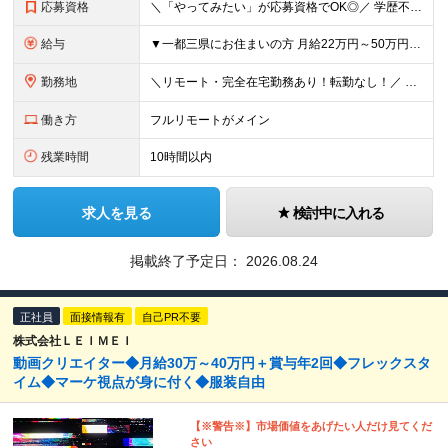
応募資格
＼「やってみたい」が応募資格でOK◎／ 学歴不問／未経験歓迎／業種未経験歓迎／社会人デビュー歓迎／第二新卒歓迎／ブランクOK 経験やスキルは一切不問。 大切なのは「挑戦してみたい」という気持ちです
給与
▼一都三県にお住まいの方 月給22万円～50万円＋インセンティブ＋賞与＋各種手当 ▼上記以外の地域にお住まいの方 月給21万円～50万円＋インセンティブ＋賞与＋各種手当 ※経験・能力を考慮して決定
勤務地
＼リモート・完全在宅勤務あり！転勤なし！／ 【47都道府県の好きな地域で働けます☆】 ★リモート・フルリモートも選択可能です！ └将来的には「お気に入りのカフェでテレワーク」 「日本全国、旅をしなが
働き方
フルリモートがメイン
残業時間
10時間以内
求人を見る
検討中に入れる
掲載終了予定日：
2026.08.24
正社員
面接情報有
自己PR不要
株式会社ＬＥＩＭＥＩ
動画クリエイター◆月給30万～40万円＋賞与年2回◆フレックスタ
イム◆マーケ視点が身に付く◆服装自由
【※警告※】市場価値をあげたい人だけ見てくだ
さい