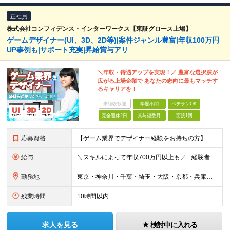
正社員
株式会社コンフィデンス・インターワークス【東証グロース上場】
ゲームデザイナー(UI、3D、2D等)|案件ジャンル豊富|年収100万円
UP事例も|サポート充実|昇給賞与アリ
＼年収・待遇アップを実現！／ 豊富な選択肢が
広がる上場企業で あなたの志向に最もマッチす
るキャリアを！
未経験歓迎
学歴不問
ベテランOK
完全週休2日
賞与複数月
面接1回
応募資格
【ゲーム業界でデザイナー経験をお持ちの方】 直近でゲーム業界を経験している方は面接確約。 ※PhotoshopやIllustratorを始めとしたデザインツールが使える方を想定しています。 ※UIデザ
給与
＼スキルによって年収700万円以上も／ □経験者 月給23万円～70万円+残業代+賞与 □未経験者 月給21万円以上+残業代+賞与 ※経験・スキル・年齢などを考慮の上、当社規定により決定(詳細は
勤務地
東京・神奈川・千葉・埼玉・大阪・京都・兵庫・福岡のプロジェクト先 ※U・Iターン歓迎 ※リモートワーク可能な案件もあり ※勤務地は希望を考慮します！ ↓特に以下のエリアでプロジェクトが多数稼働中↓
残業時間
10時間以内
求人を見る
検討中に入れる