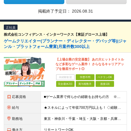
掲載終了予定日：
2026.08.31
正社員
株式会社コンフィデンス・インターワークス【東証グロース上場】
ゲームクリエイター(プランナー・ディレクター・デバッグ等)|ジャ
ンル・プラットフォーム豊富|月案件数300以上
【上場企業の安定基盤】 あの大ヒットタイトル
など多彩なゲーム案件！ さらなるキャリアアッ
プを徹底サポート◎
未経験歓迎
学歴不問
ベテランOK
完全週休2日
賞与複数月
面接1回
応募資格
■ゲーム業界で何らかの経験をお持ちの方 ※直近のご経歴がゲーム業界の方は面接確約 ※下記のような業界で実務経験をお持ちの方もスキルを活かせます。 （アニメ・マンガ・テレビ・配信・映像・Webおよ
給与
★スキルによって年収700万円以上も！ ◇経験者 月給23万円～70万円+残業代+賞与 ◇未経験者 月給21万円以上+残業代+賞与 ※経験・スキル・年齢などを考慮の上、当社規定により決定(詳細は
勤務地
東京・神奈川・千葉・埼玉・大阪・京都・兵庫・福岡のプロジェクト先または本社・各支店（大阪・福岡） ※勤務地はご希望を考慮 ※Uターン・Iターンも歓迎 ※一部案件にリモートワーク可能な環境あり ★特
働き方
リモートワークOK