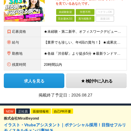
を見ているあなたです。
未経験歓迎
学歴不問
ベテランOK
完全週休2日
賞与複数月
面接1回
応募資格
★未経験・第二新卒、オフィスワークデビュー大歓迎 ★平均年齢は28.6歳！ ★20代の若手メンバーが中心になって活躍している職場です！ ●学歴不問 ※35歳以下の方（若年層の長期キャリア形成） ★こ
給与
【業界でも珍しい、年4回の賞与！】 ★成果次第でスピード昇給可 →20代で年収700万〜900万超も！ ■未経験：月給26〜30万円＋賞与年4回（業績による）＋各種手当 ※経験・スキルを考慮して決定
勤務地
★各線「渋谷駅」より徒歩5分 ★最新ランドマークオフィスです！ ★転勤はありません 【本社】 東京都渋谷区道玄坂2-25-12 道玄坂通 dogenzaka-dori 5階 ※(変更の範囲)上記を除
残業時間
20時間以内
求人を見る
検討中に入れる
掲載終了予定日：
2026.08.27
NEW
正社員
面接情報有
自己PR不要
株式会社MiraiBeyond
イラスト・Vtubeアシスタント｜ポテンシャル採用！目指せフルリ
モ／スキルチェンジ率96％