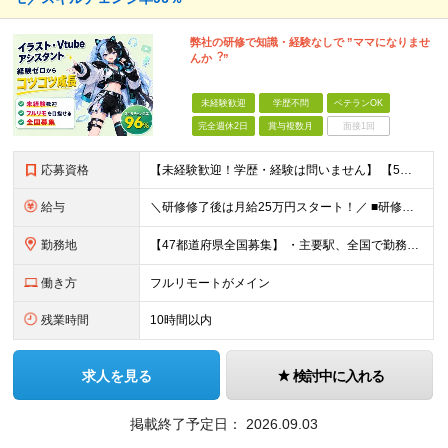
弊社の研修で知識・経験なしで ”ママになりませ
んか︖”
未経験歓迎
学歴不問
ベテランOK
完全週休2日
賞与複数月
面接1回
応募資格
【未経験歓迎！学歴・経験は問いません】 【5名以上の積極採用を予定！】 事業拡大中につき、 これからイラストレーターを目指したい方を積極採用中です！ 「イラストを仕事にしてみたい」 「好きなことを
給与
＼研修修了後は月給25万円スタート！／ ■研修修了後 月給25万円＋賞与＋インセンティブ賞与 ※残業代は別途支給 ▽研修期間▽ 【未経験者】 ▶ 月給20万円～ 【固定残業代について】
勤務地
【47都道府県全国募集】 ・主要駅、全国で勤務可能！ ・どこに住んでいても応募可能！ 【東京本社】 東京都品川区東品川5-9-2 ≪リモート研修♪⾯接も基本的にオンラインで実施します≫ －主要駅
働き方
フルリモートがメイン
残業時間
10時間以内
求人を見る
検討中に入れる
掲載終了予定日：
2026.09.03