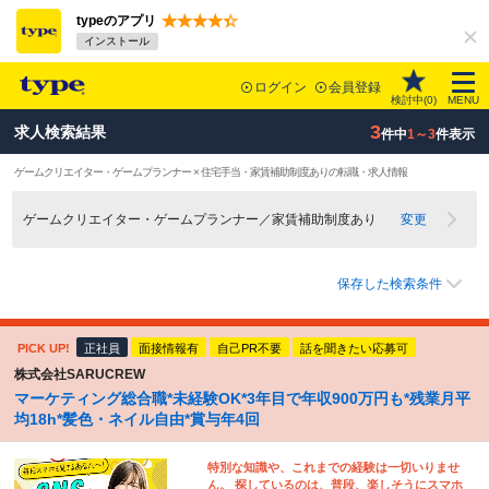
typeのアプリ
インストール
ログイン
会員登録
検討中(
0
)
MENU
3
求人検索結果
件中
1～3
件表示
ゲームクリエイター・ゲームプランナー × 住宅手当・家賃補助制度ありの転職・求人情報
ゲームクリエイター・ゲームプランナー／家賃補助制度あり
変更
保存した検索条件
PICK UP!
正社員
面接情報有
自己PR不要
話を聞きたい応募可
株式会社SARUCREW
マーケティング総合職*未経験OK*3年目で年収900万円も*残業月平
均18h*髪色・ネイル自由*賞与年4回
特別な知識や、これまでの経験は一切いりませ
ん。 探しているのは、普段、楽しそうにスマホ