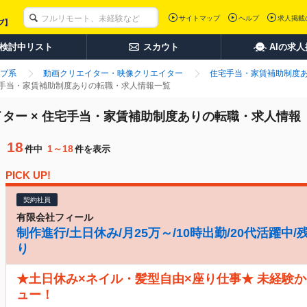
サイトマップ
ヘルプ
求人掲載
検討中リスト
スカウト
AIの求
ブ系
動画クリエイター・映像クリエイター
住宅手当・家賃補助制度
宅手当・家賃補助制度ありの転職・求人情報一覧
ター × 住宅手当・家賃補助制度ありの転職・求人情報
18
1～18
件中
件を表示
PICK UP!
契約社員
有限会社フィール
制作進行/土日休み/月25万～/10時出勤/20代活躍中
り
★土日休み×ネイル・髪型自由×座り仕事★ 未経験
ュー！