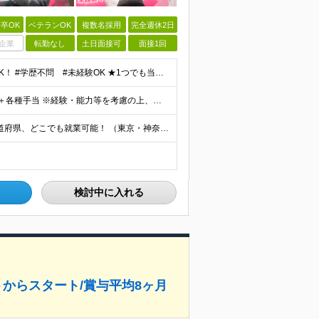
卒OK
ベテランOK
複数名採用
完全週休2日
企業
転勤なし
土日面接可
面接1回
応募理由は「クリエイティブな仕事に興味がある」でOK！ #学歴不問 #未経験OK ★1つでも当てはまれば、マッチング率高め★ □ SNSやYouTubeに興味がある方 □ アイデアを考えることが好き
月給28万円～35万円(固定残業代含む)+インセンティブ＋各種手当 ※経験・能力等を考慮の上、決定します。 ※残業はほとんどありませんが、発生した場合は時間外手当を100％支給します。 【固定残業
【フルリモート可／転勤なし／希望を考慮】 日本47都道府県、どこでも就業可能！ （東京・神奈川・埼玉・千葉・北海道・宮城・愛知・大阪・福岡・新潟など 各拠点近郊のプロジェクト先） 【Point】
検討中に入れる
からスタート/賞与平均8ヶ月