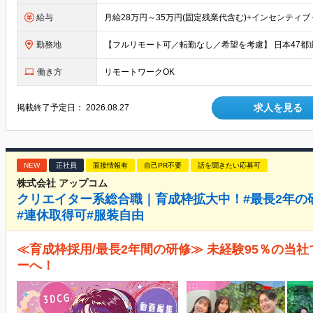
給与
勤務地
働き方
リモートワークOK
求人を見る
掲載終了予定日：
2026.08.27
NEW
正社員
面接情報有
自己PR不要
話を聞きたい応募可
株式会社 アップコム
クリエイター系総合職｜育成枠拡大中！#最長2年の研
#連休取得可#服装自由
≪育成枠採用/最長2年間の研修≫ 未経験95％の当
ーへ！