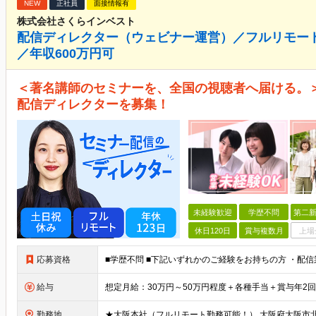
NEW
正社員
面接情報有
株式会社さくらインベスト
配信ディレクター（ウェビナー運営）／フルリモート
／年収600万円可
＜著名講師のセミナーを、全国の視聴者へ届ける。
配信ディレクターを募集！
未経験歓迎
学歴不問
第二新
休日120日
賞与複数月
上場
応募資格
給与
勤務地