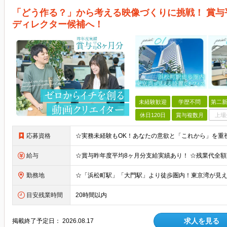
「どう作る？」から考える映像づくりに挑戦！ 賞与
ディレクター候補へ！
未経験歓迎
学歴不問
第二新
休日120日
賞与複数月
上場
応募資格
給与
勤務地
目安残業時間
20時間以内
求人を見る
掲載終了予定日：
2026.08.17