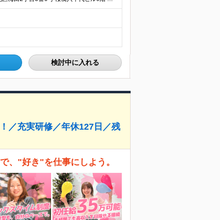
検討中に入れる
！／充実研修／年休127日／残
Iで、"好き"を仕事にしよう。