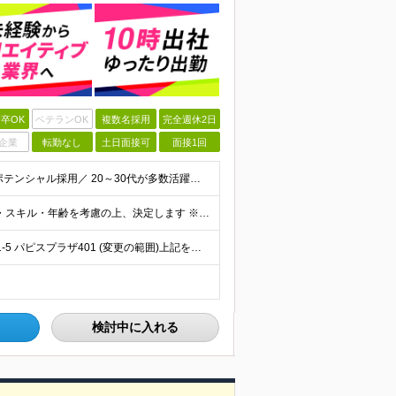
卒OK
ベテランOK
複数名採用
完全週休2日
企業
転勤なし
土日面接可
面接1回
【学歴不問！未経験・第二新卒歓迎◎】 ＼人柄重視のポテンシャル採用／ 20～30代が多数活躍中です！ ＼1つでも当てはまればぜひご応募を！／ □ オフィスワーク・デスクワークに興味がある方 □ チー
月給25万円～ ※上記はあくまで最低保証給です。経験・スキル・年齢を考慮の上、決定します ※固定残業代（月26時間分・40200円～）を含みます ※超過分は別途支給します ※試用期間3か月（期間中は
東小金井駅から徒歩3分♪ 東京都小金井市梶野町5丁目11-5 パピスプラザ401 (変更の範囲)上記を除く当社関連勤務地
検討中に入れる