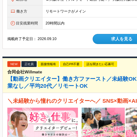
働き方
リモートワークがメイン
目安残業時間
20時間以内
求人を見る
掲載終了予定日：
2026.09.10
NEW
正社員
面接情報有
自己PR不要
話を聞きたい応募可
合同会社Willmate
【動画クリエイター】働き方ファースト／未経験OK
業なし／平均20代／リモートOK
＼未経験から憧れのクリエイターへ／ SNS×動画×A