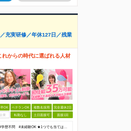
／充実研修／年休127日／残業
でこれからの時代に選ばれる人材
卒OK
ベテランOK
複数名採用
完全週休2日
企業
転勤なし
土日面接可
面接1回
応募理由は「ショート動画をみることが好き」でOK！ #学歴不問 #未経験OK ★1つでも当てはまれば、マッチング率高め★ □ SNSや動画制作に興味がある方 □ アイデアを考えることが好きな方 □