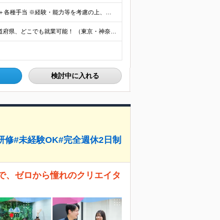
月給28万円～35万円(固定残業代含む)+インセンティブ＋各種手当 ※経験・能力等を考慮の上、決定します。 ※残業はほとんどありませんが、発生した場合は時間外手当を100％支給します。 【固定残業
【フルリモート可／転勤なし／希望を考慮】 日本47都道府県、どこでも就業可能！ （東京・神奈川・埼玉・千葉・北海道・宮城・愛知・大阪・福岡・新潟など 各拠点近郊のプロジェクト先） 【Point】
検討中に入れる
修#未経験OK#完全週休2日制
社で、ゼロから憧れのクリエイタ