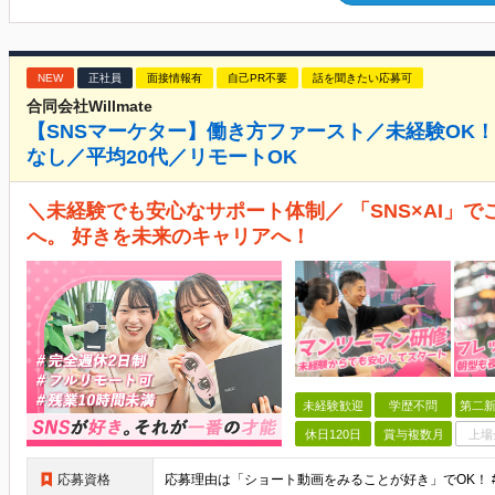
NEW
正社員
面接情報有
自己PR不要
話を聞きたい応募可
合同会社Willmate
【SNSマーケター】働き方ファースト／未経験OK！
なし／平均20代／リモートOK
＼未経験でも安心なサポート体制／ 「SNS×AI」
へ。 好きを未来のキャリアへ！
未経験歓迎
学歴不問
第二新
休日120日
賞与複数月
上場
応募資格