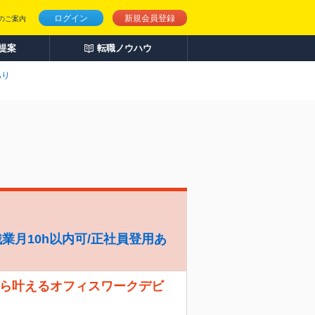
ログイン
新規会員登録
のご案内
人提案
転職ノウハウ
あり
/残業月10h以内可/正社員登用あ
から叶えるオフィスワークデビ