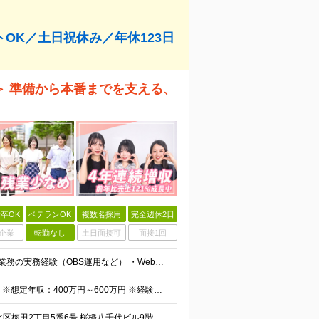
OK／土日祝休み／年休123日
＞ 準備から本番までを支える、
卒OK
ベテランOK
複数名採用
完全週休2日
企業
転勤なし
土日面接可
面接1回
■学歴不問 ■下記いずれかのご経験をお持ちの方 ・配信業務の実務経験（OBS運用など） ・Web番組、動画、TV、ウェビナー等のディレクション経験 ・何らかの企画運営経験をお持ちの方 （Premier
想定月給：30万円～50万円程度＋各種手当＋賞与年2回 ※想定年収：400万円～600万円 ※経験・能力等考慮の上、規定により優遇 ※上記月給には固定残業代を含みます。固定残業代は、時間外労働の有無に
★大阪本社（フルリモート勤務可能！） 大阪府大阪市北区梅田2丁目5番6号 桜橋八千代ビル9階 ★新オフィスへ移転予定！駅直結ビルです♪ （移転後の住所） 大阪府大阪市中央区安土町3丁目5-13 本町ガ