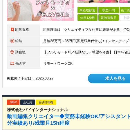
未経験歓迎
学歴不問
第二新
休日120日
賞与複数月
上場
応募資格
給与
勤務地
働き方
リモートワークOK
求人を見る
掲載終了予定日：
2026.08.27
NEW
正社員
面接情報有
株式会社バドインターナショナル
動画編集クリエイター◆実務未経験OK/アシスタント
分実績あり/残業月15h程度