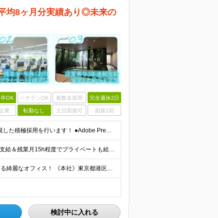
平均8ヶ月分実績あり◎未来の
卒OK
ベテランOK
複数名採用
完全週休2日
企業
転勤なし
土日面接可
面接1回
☆実務未経験もOK！あなたの意欲と「これから」を重視した積極採用を行います！ ●Adobe Premiere ProおよびAfter Effectsの使用経験 ∟学校での学習や独学・趣味レベルでもOK
☆賞与昨年度平均8ヶ月分支給実績あり！ ☆残業代全額支給＆残業月15h程度でプライベートも給与も安定！ ☆賞与支給実績が充実しており、頑張りはしっかり還元されます！ 月給21万円～23万円＋残業代全額
☆「浜松町駅」「大門駅」より徒歩圏内！東京湾が見える綺麗なオフィス！ 《本社》東京都港区海岸1-11-1 ニューピア竹芝ノースタワー5階
検討中に入れる