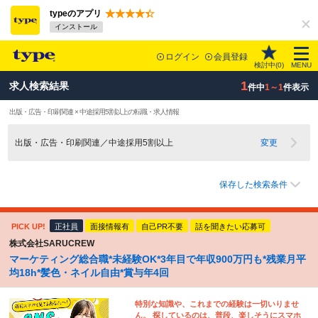
typeのアプリ
インストール
ログイン
会員登録
検討中(
0
)
MENU
1
求人検索結果
件中
1～1
件表示
出版・広告・印刷関連 × 中途採用5割以上の転職・求人情報
出版・広告・印刷関連／中途採用5割以上
変更
保存した検索条件
PICK UP!
正社員
面接情報有
自己PR不要
話を聞きたい応募可
株式会社SARUCREW
マーケティング総合職*未経験OK*3年目で年収900万円も*残業月平
均18h*髪色・ネイル自由*賞与年4回
特別な知識や、これまでの経験は一切いりませ
ん。 探しているのは、普段、楽しそうにスマホ