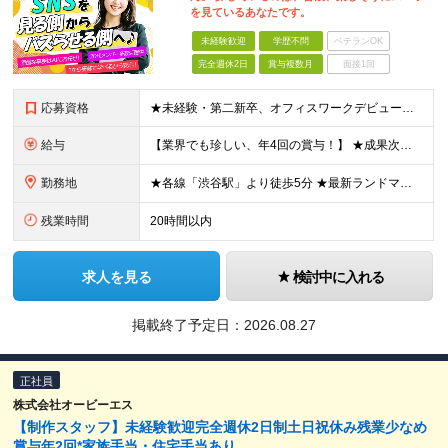
を見ているあなたです。
未経験歓迎
学歴不問
ベテランOK
完全週休2日
賞与複数月
面接1回
応募資格
★未経験・第二新卒、オフィスワークデビュー大歓迎 ★平均年齢は28.6歳！ ★20代の若手メンバーが中心になって活躍している職場です！ ●学歴不問 ※35歳以下の方（若年層の長期キャリア形成） ★こ
給与
【業界でも珍しい、年4回の賞与！】 ★成果次第でスピード昇給可 →20代で年収700万〜900万超も！ ■未経験：月給26〜30万円＋賞与年4回（業績による）＋各種手当 ※経験・スキルを考慮して決定
勤務地
★各線「渋谷駅」より徒歩5分 ★最新ランドマークオフィスです！ ★転勤はありません 【本社】 東京都渋谷区道玄坂2-25-12 道玄坂通 dogenzaka-dori 5階 ※(変更の範囲)上記を除
残業時間
20時間以内
求人を見る
検討中に入れる
掲載終了予定日：
2026.08.27
正社員
株式会社オービーエス
【制作スタッフ】未経験歓迎完全週休2日制土日祝休み残業少なめ
賞与年2回*家族手当・住宅手当あり