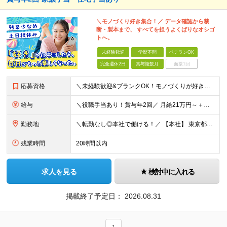
＼モノづくり好き集合！／ データ確認から裁
断・製本まで、 すべてを担うよくばりなオシゴ
トへ。
未経験歓迎
学歴不問
ベテランOK
完全週休2日
賞与複数月
面接1回
応募資格
＼未経験歓迎&ブランクOK！モノづくりが好きな方歓迎★／ ◆学歴不問 ◆社会人経験1年以上 ＜下記に当てはまる方をお待ちしています！＞ ◎モノづくりが好きで、自分の手で何かをカタチにする仕事に興味が
給与
＼役職手当あり！賞与年2回／ 月給21万円～＋残業代全額支給＋手当多数 ※みなし残業代なし。残業代は別途全額支給いたします ※試用期間3ヵ月あり。期間中の給与・待遇の差異はありません 【社員の年
勤務地
＼転勤なし◎本社で働ける！／ 【本社】 東京都大田区大森西4-4-15 (変更の範囲)上記を除く当社関連勤務地
残業時間
20時間以内
求人を見る
検討中に入れる
掲載終了予定日：
2026.08.31