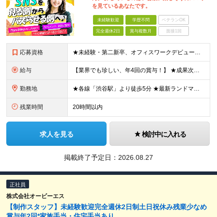
を見ているあなたです。
未経験歓迎
学歴不問
ベテランOK
完全週休2日
賞与複数月
面接1回
応募資格
★未経験・第二新卒、オフィスワークデビュー大歓迎 ★平均年齢は28.6歳！ ★20代の若手メンバーが中心になって活躍している職場です！ ●学歴不問 ※35歳以下の方（若年層の長期キャリア形成） ★こ
給与
【業界でも珍しい、年4回の賞与！】 ★成果次第でスピード昇給可 →20代で年収700万〜900万超も！ ■未経験：月給26〜30万円＋賞与年4回（業績による）＋各種手当 ※経験・スキルを考慮して決定
勤務地
★各線「渋谷駅」より徒歩5分 ★最新ランドマークオフィスです！ ★転勤はありません 【本社】 東京都渋谷区道玄坂2-25-12 道玄坂通 dogenzaka-dori 5階 ※(変更の範囲)上記を除
残業時間
20時間以内
求人を見る
検討中に入れる
掲載終了予定日：
2026.08.27
正社員
株式会社オービーエス
【制作スタッフ】未経験歓迎完全週休2日制土日祝休み残業少なめ
賞与年2回*家族手当・住宅手当あり