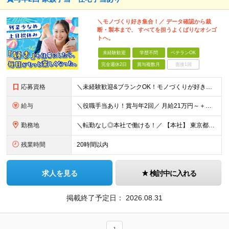
＼モノづくり好き集合！／ データ確認から裁
断・製本まで、 すべてを担うよくばりなオシゴ
トへ。
未経験歓迎
学歴不問
ベテランOK
完全週休2日
賞与複数月
面接1回
応募資格
＼未経験歓迎&ブランクOK！モノづくりが好きな方歓迎★／ ◆学歴不問 ◆社会人経験1年以上 ＜下記に当てはまる方をお待ちしています！＞ ◎モノづくりが好きで、自分の手で何かをカタチにする仕事に興味が
給与
＼役職手当あり！賞与年2回／ 月給21万円～＋残業代全額支給＋手当多数 ※みなし残業代なし。残業代は別途全額支給いたします ※試用期間3ヵ月あり。期間中の給与・待遇の差異はありません 【社員の年
勤務地
＼転勤なし◎本社で働ける！／ 【本社】 東京都大田区大森西4-4-15 (変更の範囲)上記を除く当社関連勤務地
残業時間
20時間以内
求人を見る
検討中に入れる
掲載終了予定日：
2026.08.31