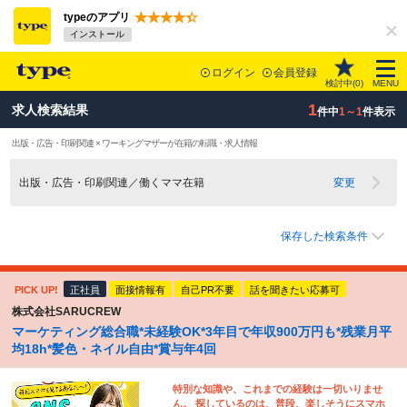
typeのアプリ
インストール
ログイン
会員登録
検討中(
0
)
MENU
1
求人検索結果
件中
1～1
件表示
出版・広告・印刷関連 × ワーキングマザーが在籍の転職・求人情報
出版・広告・印刷関連／働くママ在籍
変更
保存した検索条件
PICK UP!
正社員
面接情報有
自己PR不要
話を聞きたい応募可
株式会社SARUCREW
マーケティング総合職*未経験OK*3年目で年収900万円も*残業月平
均18h*髪色・ネイル自由*賞与年4回
特別な知識や、これまでの経験は一切いりませ
ん。 探しているのは、普段、楽しそうにスマホ