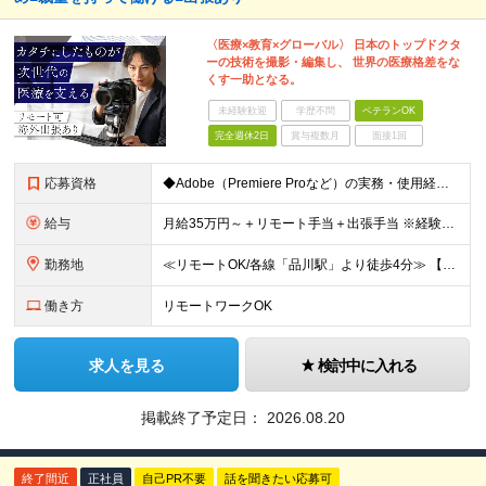
〈医療×教育×グローバル〉 日本のトップドクタ
ーの技術を撮影・編集し、 世界の医療格差をな
くす一助となる。
未経験歓迎
学歴不問
ベテランOK
完全週休2日
賞与複数月
面接1回
応募資格
◆Adobe（Premiere Proなど）の実務・使用経験 ◆大卒以上 ～～こんな方を求めています～～ ◆医療業界への興味がある方 ◆社会貢献性の高い仕事に就きたい方 ◆実際の手術映像を扱うため、
給与
月給35万円～＋リモート手当＋出張手当 ※経験・スキルを考慮の上、決定いたします。 ※試用期間3ヶ月あり（期間中の待遇に差異はありません） ※固定残業代（30時間分／8万円）を含む。超過分は別途支給
勤務地
≪リモートOK/各線「品川駅」より徒歩4分≫ 【本社】 東京都港区高輪3丁目25-29 Ave.Takanawa 5階エキスパートオフィス品川高輪 (変更の範囲)上記を除く当社関連勤務地
働き方
リモートワークOK
求人を見る
検討中に入れる
掲載終了予定日：
2026.08.20
終了間近
正社員
自己PR不要
話を聞きたい応募可