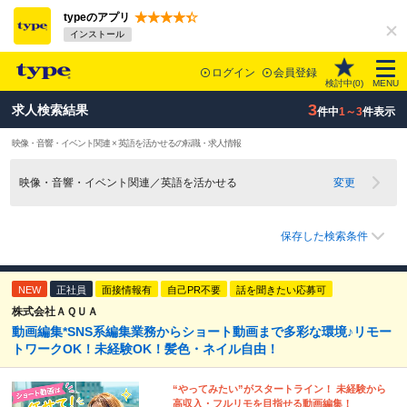
typeのアプリ
インストール
ログイン
会員登録
検討中(
0
)
MENU
3
求人検索結果
件中
1～3
件表示
映像・音響・イベント関連 × 英語を活かせるの転職・求人情報
映像・音響・イベント関連／英語を活かせる
変更
保存した検索条件
NEW
正社員
面接情報有
自己PR不要
話を聞きたい応募可
株式会社ＡＱＵＡ
動画編集*SNS系編集業務からショート動画まで多彩な環境♪リモー
トワークOK！未経験OK！髪色・ネイル自由！
“やってみたい”がスタートライン！ 未経験から
高収入・フルリモを目指せる動画編集！