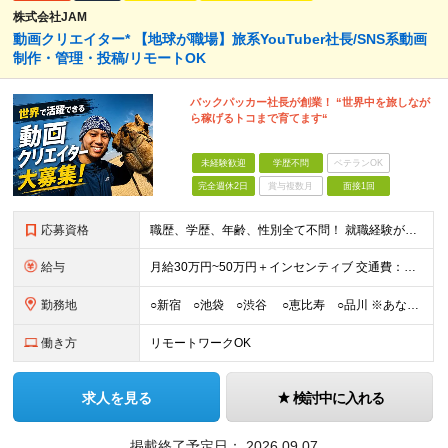
株式会社JAM
動画クリエイター* 【地球が職場】旅系YouTuber社長/SNS系動画
制作・管理・投稿/リモートOK
バックパッカー社長が創業！ “世界中を旅しなが
ら稼げるトコまで育てます“
未経験歓迎
学歴不問
ベテランOK
完全週休2日
賞与複数月
面接1回
応募資格
職歴、学歴、年齢、性別全て不問！ 就職経験がない方も未経験の方も大歓迎！ もちろん経験者の方も大歓迎♪ 人柄重視♪ カジュアル面接を実施しています！ 「面接って緊張する…」 「経験がないから不安…
給与
月給30万円~50万円＋インセンティブ 交通費：全額支給 ※試用期間3ヶ月間は契約社員で月給25万円となります。 ※研修先は、面談時にご相談させていただきます ☆昇給・昇格有 ☆インセンティブ有
勤務地
○新宿 ○池袋 ○渋谷 ○恵比寿 ○品川 ※あなたの経験やスキルに応じて研修先は、 面談時にてご相談させていただきます。
働き方
リモートワークOK
求人を見る
検討中に入れる
掲載終了予定日：
2026.09.07