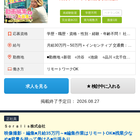
未経験歓迎
学歴不問
ベテランOK
完全週休2日
賞与複数月
面接1回
応募資格
学歴・職歴・資格・性別・経験・年齢不問！ 社会人経験ゼロ、昼職経験ゼロでもご安心ください♪ 〈年功序列の完全撤廃〉 学歴、職歴、資格、経験など関係なく 頑張った分だけ正当に評価される。 だから昇格
給与
月給30万円～50万円＋インセンティブ 交通費：全額支給 ※試用期間3ヶ月間は契約社員で月給25万円 ※研修先は、面談時にご相談させていただきます ☆昇給・昇格有 ☆インセンティブ有
勤務地
■勤務地 ○新宿 ○渋谷 ○池袋 ○品川 ○北千住 ※あなたの経験やスキルに応じて研修先は、 面談時にてご相談させていただきます。 (変更の範囲)上記を除く当社関連勤務地 ■本社 東
働き方
リモートワークOK
求人を見る
検討中に入れる
掲載終了予定日：
2026.08.27
正社員
Ｓｏｒａｌｉｓ株式会社
映像撮影・編集■月給35万円～■編集作業はリモートOK■残業少な
め■裁量を持って働ける■出張あり