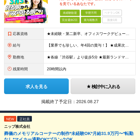
を見ているあなたです。
未経験歓迎
学歴不問
ベテランOK
完全週休2日
賞与複数月
面接1回
応募資格
★未経験・第二新卒、オフィスワークデビュー大歓迎 ★平均年齢は28.6歳！ ★20代の若手メンバーが中心になって活躍している職場です！ ●学歴不問 ※35歳以下の方（若年層の長期キャリア形成） ★こ
給与
【業界でも珍しい、年4回の賞与！】 ★成果次第でスピード昇給可 →20代で年収700万〜900万超も！ ■未経験：月給26〜30万円＋賞与年4回（業績による）＋各種手当 ※経験・スキルを考慮して決定
勤務地
★各線「渋谷駅」より徒歩5分 ★最新ランドマークオフィスです！ ★転勤はありません 【本社】 東京都渋谷区道玄坂2-25-12 道玄坂通 dogenzaka-dori 5階 ※(変更の範囲)上記を除
残業時間
20時間以内
求人を見る
検討中に入れる
掲載終了予定日：
2026.08.27
NEW
正社員
ニップ株式会社
葬儀のメモリアルコーナーの制作*未経験OK*月給31.9万円〜*転勤
なし*マイカー通勤OK*ブランクOK