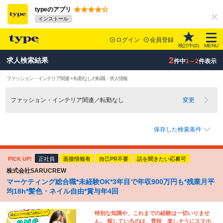
typeのアプリ
インストール
ログイン
会員登録
検討中(
0
)
MENU
2
求人検索結果
件中
1～2
件表示
ファッション・インテリア関連 × 転勤なしの転職・求人情報
ファッション・インテリア関連／転勤なし
変更
保存した検索条件
PICK UP!
正社員
面接情報有
自己PR不要
話を聞きたい応募可
株式会社SARUCREW
マーケティング総合職*未経験OK*3年目で年収900万円も*残業月平
均18h*髪色・ネイル自由*賞与年4回
特別な知識や、これまでの経験は一切いりませ
ん。 探しているのは、普段、楽しそうにスマホ