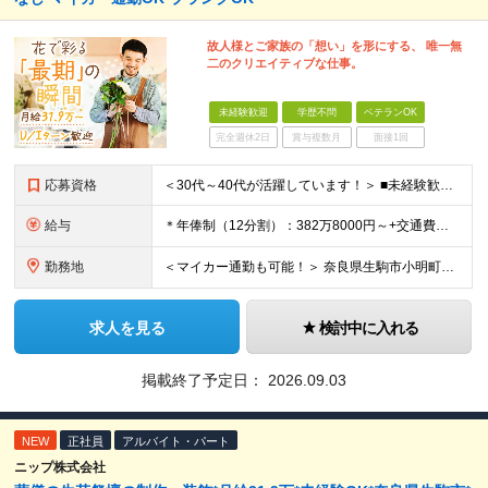
故人様とご家族の「想い」を形にする、 唯一無
二のクリエイティブな仕事。
未経験歓迎
学歴不問
ベテランOK
完全週休2日
賞与複数月
面接1回
応募資格
＜30代～40代が活躍しています！＞ ■未経験歓迎！ ■普通自動車免許をお持ちの方（AT限定可） ※学歴不問
給与
＊年俸制（12分割）：382万8000円～+交通費別途支給 ＊月収：31万9000円 ※固定残業代40時間（6万9000円分）含みます ┗超過分は別途支給いたします ※試用期間3ヶ月（期間中の待遇に
勤務地
＜マイカー通勤も可能！＞ 奈良県生駒市小明町446-1 (変更の範囲)上記を除く当社関連勤務地
求人を見る
検討中に入れる
掲載終了予定日：
2026.09.03
NEW
正社員
アルバイト・パート
ニップ株式会社