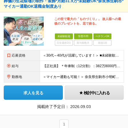
葬儀の生花祭壇の制作・装飾*月給31.9万*未経験OK*奈良県生駒市*
マイカー通勤OK退職金制度あり
この世で最大の「ものづくり」。 故人様への最
後のプレゼントを、花で創る。
未経験歓迎
学歴不問
ベテランOK
完全週休2日
賞与複数月
面接1回
応募資格
＜30代～40代が活躍しています！＞ ■未経験歓迎！ ■普通自動車免許をお持ちの方（AT限定可） ※学歴不問
給与
【正社員】 ＊年俸制（12分割）：382万8000円～+交通費別途支給 ＊月収：31万9000円 ※固定残業代40時間（6万9000円分）含みます ┗超過分は別途支給いたします ※試用期間3ヶ月（期
勤務地
＜マイカー通勤も可能！＞ 奈良県生駒市小明町446-1 (変更の範囲)上記を除く当社関連勤務地 (変更の範囲)仕事内容欄に記載の業務を除く当社業務全般
求人を見る
検討中に入れる
掲載終了予定日：
2026.09.03
1