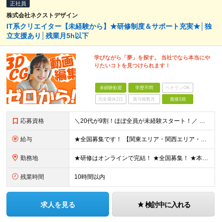
正社員
株式会社ネクストデザイン
IT系クリエイター【未経験から】★研修制度＆サポート充実★│独
立支援あり│残業月5h以下
学びながら「夢」を探す。 当社でなら本当にや
りたいコトを見つけられます！
未経験歓迎
学歴不問
ベテランOK
完全週休2日
賞与複数月
面接1回
応募資格
＼20代が9割！ほぼ全員が未経験スタート！／ ★未経験歓迎 ★学歴不問 ★第二新卒歓迎 ★ブランクOK 特別な知識や経験は一切不問です。 「やってみたい」という意欲を重視し、選考を行います。 ■こ
給与
★全国募集です！ 【関東エリア・関西エリア・東海エリア】 ■月給22万円～30万円＋各種手当 ※上記には、固定残業代が含まれます └関東エリア：月9時間分（月1万3808円～） └関西エリア：月15
勤務地
★研修はオンラインで完結！ ★全国募集！ ★本配属後はリモート可能な案件もあり！ 下記いずれかでの勤務になります ◎本社 ◎各事業所 ◎全国の各プロジェクト先 【東京本社】 東京都台東区上野7丁目
残業時間
10時間以内
求人を見る
検討中に入れる