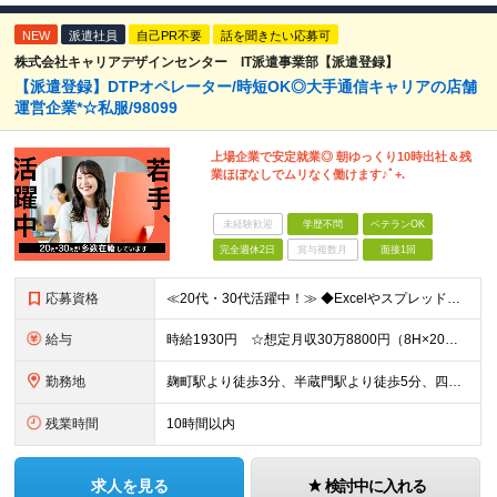
NEW
派遣社員
自己PR不要
話を聞きたい応募可
株式会社キャリアデザインセンター IT派遣事業部【派遣登録】
【派遣登録】DTPオペレーター/時短OK◎大手通信キャリアの店舗
運営企業*☆私服/98099
上場企業で安定就業◎ 朝ゆっくり10時出社＆残
業ほぼなしでムリなく働けます♪ﾟ+.
未経験歓迎
学歴不問
ベテランOK
完全週休2日
賞与複数月
面接1回
応募資格
≪20代・30代活躍中！≫ ◆Excelやスプレッドシートの基本的な操作が可能な方 ◆チラシやPOPのデザインの実務経験 ※ポートフォリオの提出が必須になります ※ブランクがある方やこれまでのご経
給与
時給1930円 ☆想定月収30万8800円（8H×20日） ※交通費全額支給
勤務地
麹町駅より徒歩3分、半蔵門駅より徒歩5分、四ツ谷駅より徒歩10分 ▼服装：私服 ▼受動喫煙対策：屋内禁煙
残業時間
10時間以内
求人を見る
検討中に入れる