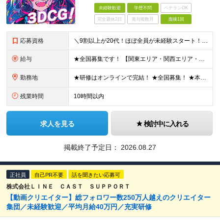
未経験歓迎
学歴不問
ベテランOK
完全週休2日
賞与複数月
面接1回
応募資格
＼9割以上が20代！ほぼ全員が未経験スタート！／ ★未経験歓迎 ★学歴不問 ★第二新卒歓迎 ★ブランクOK 特別な知識や経験は一切不問です。 「やってみたい」という意欲を重視し、選考を行います。
給与
★全国募集です！ 【関東エリア・関西エリア・東海エリア】 ■月給22万円～30万円＋各種手当 ※上記には、固定残業代が含まれます └関東エリア：月9時間分（月1万3808円～） └関西エリア：月15
勤務地
★研修はオンラインで完結！ ★全国募集！ ★本配属後はリモート可能な案件もあり！ 下記いずれかでの勤務になります ◎本社 ◎各事業所 ◎全国の各プロジェクト先 【東京本社】 東京都台東区上野7丁目
残業時間
10時間以内
求人を見る
検討中に入れる
掲載終了予定日：
2026.08.27
正社員
自己PR不要
話を聞きたい応募可
株式会社ＬＩＮＥ ＣＡＳＴ ＳＵＰＰＯＲＴ
【動画クリエイター】総フォロワー数250万人越えのクリエイター
集団／未経験歓迎／平均月給40万円／充実研修