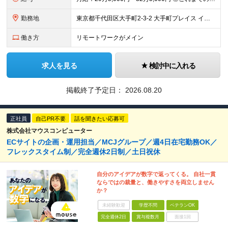
勤務地
東京都千代田区大手町2-3-2 大手町プレイス イーストタワー6階
働き方
リモートワークがメイン
求人を見る
検討中に入れる
掲載終了予定日：
2026.08.20
正社員
自己PR不要
話を聞きたい応募可
株式会社マウスコンピューター
ECサイトの企画・運用担当／MCJグループ／週4日在宅勤務OK／
フレックスタイム制／完全週休2日制／土日祝休
自分のアイデアが数字で返ってくる。 自社一貫
ならではの裁量と、働きやすさを両立しません
か？
未経験歓迎
学歴不問
ベテランOK
完全週休2日
賞与複数月
面接1回