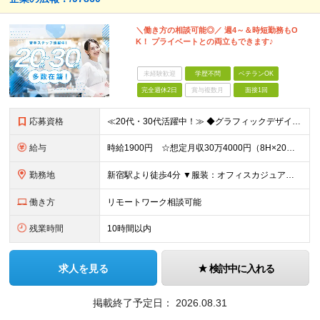
＼働き方の相談可能◎／ 週4～＆時短勤務もO
K！ プライベートとの両立もできます♪
未経験歓迎
学歴不問
ベテランOK
完全週休2日
賞与複数月
面接1回
応募資格
≪20代・30代活躍中！≫ ◆グラフィックデザイナーとしての実務経験 ◆販促ツール制作の経験 ※ブランクがある方やこれまでのご経験に自信がない方も、まずはお気軽にご応募ください！ ※ご経歴をなるべく
給与
時給1900円 ☆想定月収30万4000円（8H×20日） ※交通費全額支給
勤務地
新宿駅より徒歩4分 ▼服装：オフィスカジュアル ▼働き方：基本出社 ※ご家庭の事情等やむを得ない場合は在宅勤務も相談可能です。 ▼受動喫煙対策：屋内禁煙
働き方
リモートワーク相談可能
残業時間
10時間以内
求人を見る
検討中に入れる
掲載終了予定日：
2026.08.31