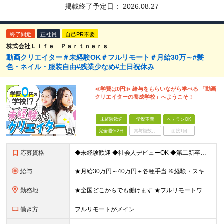
掲載終了予定日：
2026.08.27
終了間近
正社員
自己PR不要
株式会社Ｌｉｆｅ Ｐａｒｔｎｅｒｓ
動画クリエイター＃未経験OK＃フルリモート＃月給30万～#髪
色・ネイル・服装自由#残業少なめ#土日祝休み
≪学費は0円≫ 給与をもらいながら学べる 「動画
クリエイターの養成学校」へようこそ！
未経験歓迎
学歴不問
ベテランOK
完全週休2日
賞与複数月
面接1回
応募資格
◆未経験歓迎 ◆社会人デビューOK ◆第二新卒も歓迎 ◆学歴不問 ………………‥・*.+ 応募時に特別なスキルや経験は必要ありません。 正社員経験がない方も歓迎します！ +.*・‥……………… L
給与
★月給30万円～40万円＋各種手当 ※経験・スキルを考慮して金額を決定します ※上記月給は固定残業代（20時間分／3万2000円～）を含む ※超過分は別途支給します ★試用期間：7ヶ月間あり（待遇に
勤務地
★全国どこからでも働けます ★フルリモートワークが可能 ★希望に100％応じます！ ■所属は横浜本社となります。 神奈川県横浜市中区長者町2-6-3 テクノサイシング長者町ビル7F ※(変更の範囲)
働き方
フルリモートがメイン