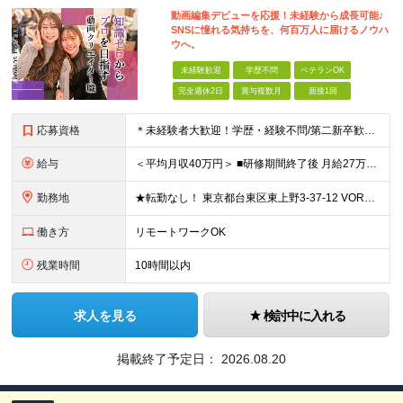
動画編集デビューを応援！未経験から成長可能♪
SNSに憧れる気持ちを、何百万人に届けるノウハ
ウへ。
未経験歓迎
学歴不問
ベテランOK
完全週休2日
賞与複数月
面接1回
応募資格
＊未経験者大歓迎！学歴・経験不問/第二新卒歓迎/約1年間の充実研修/WEB面接可能＊ ▼未経験歓迎＆完全ポテンシャル採用！▼ 基礎のキソから学べる研修があるので経験は一切不問！ 面接では「あなたの
給与
＜平均月収40万円＞ ■研修期間終了後 月給27万円～80万円＋賞与1回＋各種手当＋インセンティブ ※試用期間中は月給22万円～（スキル経験によって変動あり）となります。 その後は実力により給与が
勤務地
★転勤なし！ 東京都台東区東上野3-37-12 VORT上野plus 7F ※その他、1都3県を中心としたプロジェクト先 ※(変更の範囲)上記を除く当社関連勤務地
働き方
リモートワークOK
残業時間
10時間以内
求人を見る
検討中に入れる
掲載終了予定日：
2026.08.20