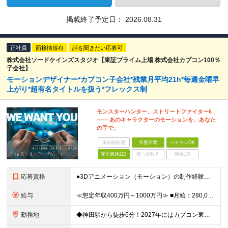
掲載終了予定日：
2026.08.31
正社員
面接情報有
話を聞きたい応募可
株式会社ソードケインズスタジオ【東証プライム上場 株式会社カプコン100％
子会社】
モーションデザイナー*カプコン子会社*残業月平均21h*毎週金曜早
上がり*超有名タイトルを扱う*フレックス制
モンスターハンター、ストリートファイター6
—— あのキャラクターのモーションを、あなた
の手で。
未経験歓迎
学歴不問
ベテランOK
完全週休2日
賞与複数月
面接1回
応募資格
●3Dアニメーション（モーション）の制作経験がある方 ※Maya等のDCCツール使用経験者 ●学歴不問 ≪求める人物像≫ ●一つの会社で長く安定して働きたい方 ●チームで協力してより良いモノづくりを
給与
≪想定年収400万円～1000万円≫ ■月給：280,000円～700,000円+賞与年1回（評価に応じて支給額を決定） ┗基本給：208,000円～520,600円+みなし残業代45時間分 ※試用期
勤務地
◆神田駅から徒歩6分！2027年にはカプコン東京支店へ移転予定◎ ≪本社≫ 東京都千代田区神田西福田町4 ONEST神田西福田町ビル5F ≪株式会社カプコン東京支店≫ 東京都新宿区西新宿二丁目1番