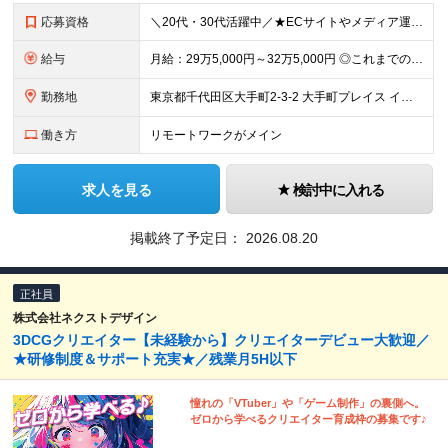
応募資格
＼20代・30代活躍中／★ECサイトやメディア運用の経験を活かせる★柔軟な働き方を実現したい方歓迎 【必須条件】 ◎HTML／CSSの基本知識 ◎Webサイトの更新経験 ◎オウンドメディア記事の運用
給与
月給：29万5,000円～32万5,000円 ◎これまでの経験と能力を考慮の上、決定します！ ☆明確な評価制度とキャリア形成 当社では個人の頑張りを反映する明確な評価制度を設けています。将来にわた
勤務地
東京都千代田区大手町2-3-2 大手町プレイス イーストタワー6階
働き方
リモートワークがメイン
求人を見る
検討中に入れる
掲載終了予定日：
2026.08.20
正社員
株式会社ネクストデザイン
3DCGクリエイター【未経験から】クリエイターデビュー大歓迎／
★研修制度＆サポート充実★／残業月5H以下
憧れの「VTuber」や「ゲーム制作」の裏側へ。
ゼロから学べるクリエイター育成枠の募集です♪