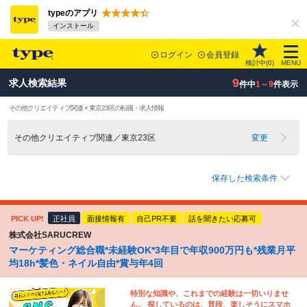
typeのアプリ
インストール
ログイン
会員登録
検討中(
0
)
MENU
9
求人検索結果
件中
1～9
件表示
その他クリエイティブ関連 × 東京23区の転職・求人情報
その他クリエイティブ関連／東京23区
変更
保存した検索条件
PICK UP!
正社員
面接情報有
自己PR不要
話を聞きたい応募可
株式会社SARUCREW
マーケティング総合職*未経験OK*3年目で年収900万円も*残業月平
均18h*髪色・ネイル自由*賞与年4回
特別な知識や、これまでの経験は一切いりませ
ん。 探しているのは、普段、楽しそうにスマホ