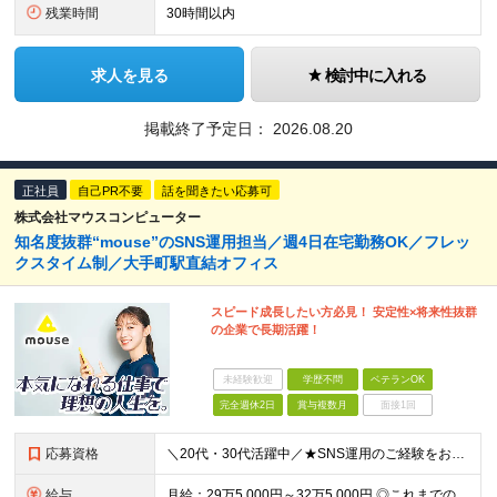
残業時間
30時間以内
求人を見る
検討中に入れる
掲載終了予定日：
2026.08.20
正社員
自己PR不要
話を聞きたい応募可
株式会社マウスコンピューター
知名度抜群“mouse”のSNS運用担当／週4日在宅勤務OK／フレッ
クスタイム制／大手町駅直結オフィス
スピード成長したい方必見！ 安定性×将来性抜群
の企業で長期活躍！
未経験歓迎
学歴不問
ベテランOK
完全週休2日
賞与複数月
面接1回
応募資格
＼20代・30代活躍中／★SNS運用のご経験をお持ちの方は必見！あなたの挑戦を当社は歓迎します！ 【必須条件】 ◎SNSの運用経験（年数は不問です！） ★こんな志向の方にピッタリ ・チーム内外問わ
給与
月給：29万5,000円～32万5,000円 ◎これまでの経験と能力を考慮の上、決定します！ ☆明確な評価制度とキャリア形成 当社では個人の頑張りを反映する明確な評価制度を設けています。将来にわた