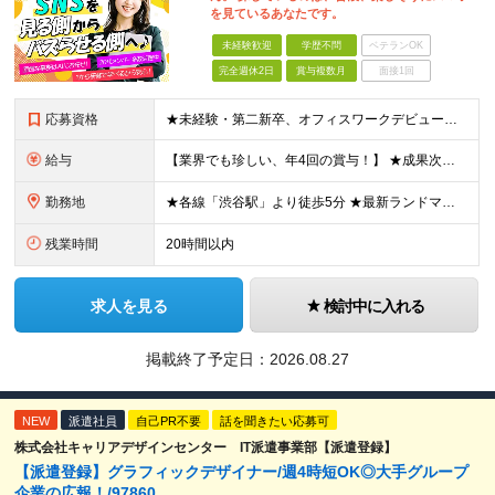
を見ているあなたです。
未経験歓迎
学歴不問
ベテランOK
完全週休2日
賞与複数月
面接1回
応募資格
★未経験・第二新卒、オフィスワークデビュー大歓迎 ★平均年齢は28.6歳！ ★20代の若手メンバーが中心になって活躍している職場です！ ●学歴不問 ※35歳以下の方（若年層の長期キャリア形成） ★こ
給与
【業界でも珍しい、年4回の賞与！】 ★成果次第でスピード昇給可 →20代で年収700万〜900万超も！ ■未経験：月給26〜30万円＋賞与年4回（業績による）＋各種手当 ※経験・スキルを考慮して決定
勤務地
★各線「渋谷駅」より徒歩5分 ★最新ランドマークオフィスです！ ★転勤はありません 【本社】 東京都渋谷区道玄坂2-25-12 道玄坂通 dogenzaka-dori 5階 ※(変更の範囲)上記を除
残業時間
20時間以内
求人を見る
検討中に入れる
掲載終了予定日：
2026.08.27
NEW
派遣社員
自己PR不要
話を聞きたい応募可
株式会社キャリアデザインセンター IT派遣事業部【派遣登録】
【派遣登録】グラフィックデザイナー/週4時短OK◎大手グループ
企業の広報！/97860