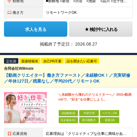
勤務地
■勤務地 ○新宿 ○渋谷 ○池袋 ○品川 ○北千住 ※あなたの経験やスキルに応じて研修先は、 面談時にてご相談させていただきます。 (変更の範囲)上記を除く当社関連勤務地 ■本社 東
働き方
リモートワークOK
求人を見る
検討中に入れる
掲載終了予定日：
2026.08.27
正社員
面接情報有
自己PR不要
話を聞きたい応募可
合同会社Willmate
【動画クリエイター】働き方ファースト／未経験OK！／充実研修
／年休127日／残業なし／平均20代／リモートOK
＼未経験から憧れのクリエイターへ／ SNS×動画
×AIで、"好き"を仕事にしよう。
未経験歓迎
学歴不問
ベテランOK
完全週休2日
賞与複数月
面接1回
応募資格
応募理由は「クリエイティブな仕事に興味がある」でOK！ #学歴不問 #未経験OK ★1つでも当てはまれば、マッチング率高め★ □ SNSやYouTubeに興味がある方 □ アイデアを考えることが好き