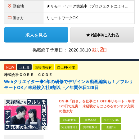
勤務地
★リモートワーク実施中（プロジェクトによりフルリモートもあり） ★配属先は希望を最⼤限考慮
働き方
リモートワークOK
求人を見る
検討中に入れる
2
掲載終了予定日：
2026.08.10
残り
日
NEW
正社員
面接情報有
自己PR不要
株式会社ＣＯＲＥ ＣＯＤＥ
Webクリエイター◆1年の研修でデザイン＆動画編集も！／フルリ
モートOK／未経験入社9割以上／年間休日128日
ON ◆「好き」を仕事に！ OFF◆リモート・年休
128日で充実！ 未経験からはじめるオンオフ充実
の働き方
未経験歓迎
学歴不問
ベテランOK
完全週休2日
賞与複数月
面接1回