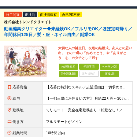
終了間近
正社員
面接情報有
自己PR不要
株式会社トレンドクリエイト
動画編集クリエイター◆未経験OK／フルリモOK／ほぼ定時帰り／
年間休日125日／髪・服・ネイル自由／副業OK
大切な人の誕生日。友達の結婚式。友人との思い
出。 その一瞬の「おめでとう」や「ありがと
う」を、カタチとして残す
未経験歓迎
学歴不問
ベテランOK
完全週休2日
賞与複数月
面接1回
応募資格
【応募に特別なスキル／志望理由は一切求めません！】 学歴不問／職種・業種未経験歓迎／面接は1回のみ！ ☆彡10名以上の仲間を大募集！ 未経験・第二新卒・初めての正社員も大歓迎！ 「動画を見るのが
給与
【一都三県にお住まいの方】 月給22万円～30万円+インセンティブ ※経験・能力を考慮して決定。経験がある場合は、スキルに応じた月給額でスタートします。 ※上記には固定残業代（10時間分／15,000
勤務地
＼リモート・完全在宅勤務あり！転勤なし！／ 【47都道府県の好きな地域で働けます☆彡】 ★リモート・フルリモートも選択可能です！ └将来的には「お気に入りのカフェでテレワーク」 「日本全国、旅をしな
働き方
フルリモートがメイン
残業時間
10時間以内