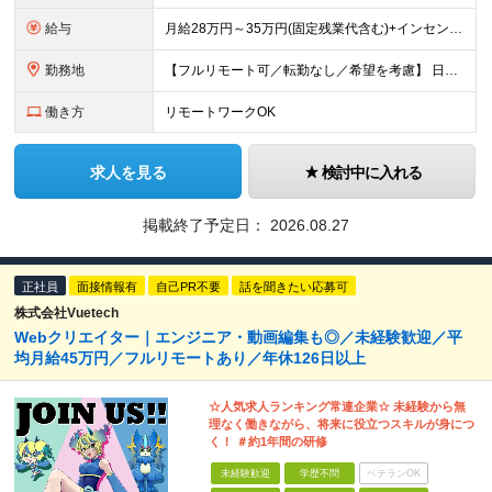
給与
月給28万円～35万円(固定残業代含む)+インセンティブ＋各種手当 ※経験・能力等を考慮の上、決定します。 ※残業はほとんどありませんが、発生した場合は時間外手当を100％支給します。 【固定残業
勤務地
【フルリモート可／転勤なし／希望を考慮】 日本47都道府県、どこでも就業可能！ （東京・神奈川・埼玉・千葉・北海道・宮城・愛知・大阪・福岡・新潟など 各拠点近郊のプロジェクト先） 【Point】
働き方
リモートワークOK
求人を見る
検討中に入れる
掲載終了予定日：
2026.08.27
正社員
面接情報有
自己PR不要
話を聞きたい応募可
株式会社Vuetech
Webクリエイター｜エンジニア・動画編集も◎／未経験歓迎／平
均月給45万円／フルリモートあり／年休126日以上
☆人気求人ランキング常連企業☆ 未経験から無
理なく働きながら、将来に役立つスキルが身につ
く！ ＃約1年間の研修
未経験歓迎
学歴不問
ベテランOK