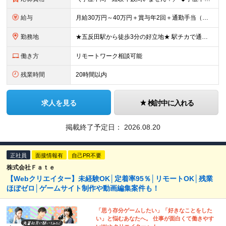
給与
月給30万円～40万円＋賞与年2回＋通勤手当（上限月2万円） ※固定残業代（月30時間分・5万7,000円～7万6,000円）を含みます ※超過分は別途支給します ※経験により給与を決定いたします
勤務地
★五反田駅から徒歩3分の好立地★ 駅チカで通勤に便利です♪ 東京都品川区西五反田1-29-3 五反田シティハイツ901 （変更の範囲）上記を除く当社関連勤務地
働き方
リモートワーク相談可能
残業時間
20時間以内
求人を見る
検討中に入れる
掲載終了予定日：
2026.08.20
正社員
面接情報有
自己PR不要
株式会社Ｆａｔｅ
【Webクリエイター】未経験OK│定着率95％│リモートOK│残業
ほぼゼロ│ゲームサイト制作や動画編集案件も！
「思う存分ゲームしたい」「好きなことをした
い」と悩むあなたへ。 仕事が面白くて働きやす