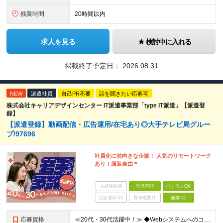
残業時間
20時間以内
求人を見る
検討中に入れる
掲載終了予定日：
2026.08.31
NEW
派遣社員
自己PR不要
話を聞きたい応募可
株式会社キャリアデザインセンター IT派遣事業部「type IT派遣」【派遣登
録】
【派遣登録】動画配信・広告運用/在宅あり◎大手テレビ局グルー
プ/97696
社員化に前向きな企業！ 人気のリモートワーク
あり！服装自由＊
未経験歓迎
学歴不問
ベテランOK
完全週休2日
賞与複数月
面接1回
応募資格
≪20代・30代活躍中！≫ ◆Webシステムへのコンテンツ登録や入稿の経験 ◆何かしらのWebコンテンツの運用経験 ※ブランクがある方やこれまでのご経験に自信がない方も、まずはお気軽にご応募ください