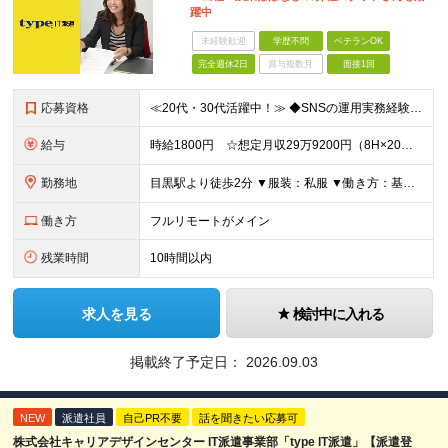
躍中
未経験歓迎
学歴不問
ベテランOK
完全週休2日
賞与複数月
面接1回
応募資格
≪20代・30代活躍中！≫ ◆SNSの運用実務経験 ◆Photoshop、Illustrator、Premiere Proの使用経験 ◆アニメへの興味関心 ※ブランクがある方やこれまでのご経験に自信
給与
時給1800円 ☆想定月収29万9200円（8H×20日+残業5H） ※交通費全額支給 ※在宅日数に応じて、在宅勤務手当あり
勤務地
目黒駅より徒歩2分 ▼服装：私服 ▼働き方：基本フルリモート ※業務によっては出社頂く可能性もあります ▼受動喫煙対策：屋内原則禁煙（喫煙専用室あり）
働き方
フルリモートがメイン
残業時間
10時間以内
求人を見る
検討中に入れる
掲載終了予定日：
2026.09.03
NEW
派遣社員
自己PR不要
話を聞きたい応募可
株式会社キャリアデザインセンター IT派遣事業部「type IT派遣」【派遣登