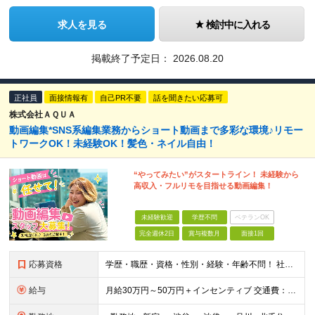
求人を見る
検討中に入れる
掲載終了予定日：
2026.08.20
正社員
面接情報有
自己PR不要
話を聞きたい応募可
株式会社ＡＱＵＡ
動画編集*SNS系編集業務からショート動画まで多彩な環境♪リモー
トワークOK！未経験OK！髪色・ネイル自由！
“やってみたい”がスタートライン！ 未経験から
高収入・フルリモを目指せる動画編集！
未経験歓迎
学歴不問
ベテランOK
完全週休2日
賞与複数月
面接1回
応募資格
学歴・職歴・資格・性別・経験・年齢不問！ 社会人経験ゼロ、昼職経験ゼロでもご安心ください♪ 〈年功序列の完全撤廃〉 学歴、職歴、資格、経験など関係なく 頑張った分だけ正当に評価される。 だから昇格
給与
月給30万円～50万円＋インセンティブ 交通費：全額支給 ※試用期間3ヶ月間は契約社員で月給25万円 ※研修先は、面談時にご相談させていただきます ☆昇給・昇格有 ☆インセンティブ有