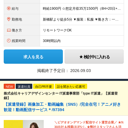
給与
時給1900円 ☆想定月収35万1500円（8H×20日+残業20H） ※交通費全額支給 ※在宅日数に応じて、在宅勤務手当あり
勤務地
新橋駅より徒歩5分 ▼服装：私服 ▼働き方：一部在宅（週2～3日出社、週2～3日在宅勤務） ※業務に慣れるまでは出社になります。 ▼受動喫煙対策：屋内禁煙
働き方
リモートワークOK
残業時間
30時間以内
求人を見る
検討中に入れる
掲載終了予定日：
2026.09.03
NEW
派遣社員
自己PR不要
話を聞きたい応募可
株式会社キャリアデザインセンター IT派遣事業部「type IT派遣」【派遣登
録】
【派遣登録】画像加工・動画編集（SNS）/完全在宅！アニメ好き
歓迎！動画配信サービス＊/97394
＼ビデオオンデマンド配信サイト運営企業／ ★9:
30出社＆残業ほぼなし ★弊社スタッフさんも活