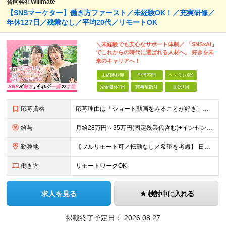
合同会社Willmate
【SNSマーケター】働き方ファースト／未経験OK！／充実研修／
年休127日／残業なし／平均20代／リモートOK
＼未経験でも安心なサポート体制／ 「SNS×AI」
でこれからの時代に選ばれる人材へ。 好きを未
来のキャリアへ！
未経験歓迎
学歴不問
ベテランOK
完全週休2日
賞与複数月
面接1回
応募資格
応募理由は「ショート動画をみることが好き」でOK！ #学歴不問 #未経験OK ★1つでも当てはまれば、マッチング率高め★ □ SNSや動画制作に興味がある方 □ アイデアを考えることが好きな方 □
給与
月給28万円～35万円(固定残業代含む)+インセンティブ＋各種手当 ※経験・能力等を考慮の上、決定します。 ※残業はほとんどありませんが、発生した場合は時間外手当を100％支給します。 【固定残業
勤務地
【フルリモート可／転勤なし／希望を考慮】 日本47都道府県、どこでも就業可能！ （東京・神奈川・埼玉・千葉・北海道・宮城・愛知・大阪・福岡・新潟など 各拠点近郊のプロジェクト先） 【Point】
働き方
リモートワークOK
求人を見る
検討中に入れる
掲載終了予定日：
2026.08.27