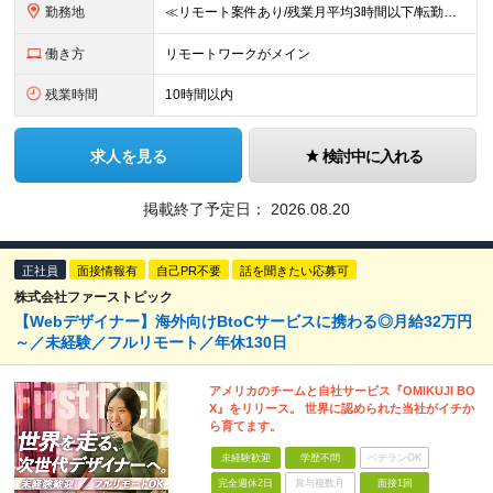
勤務地
≪リモート案件あり/残業月平均3時間以下/転勤なし/駅から徒歩4分≫ 東京本社、または関東・関西のプロジェクト先 【本社】 東京都豊島区東池袋一丁目17番11号 パークハイツ池袋1105号 【大阪
働き方
リモートワークがメイン
残業時間
10時間以内
求人を見る
検討中に入れる
掲載終了予定日：
2026.08.20
正社員
面接情報有
自己PR不要
話を聞きたい応募可
株式会社ファーストピック
【Webデザイナー】海外向けBtoCサービスに携わる◎月給32万円
～／未経験／フルリモート／年休130日
アメリカのチームと自社サービス『OMIKUJI BO
X』をリリース。 世界に認められた当社がイチか
ら育てます。
未経験歓迎
学歴不問
ベテランOK
完全週休2日
賞与複数月
面接1回