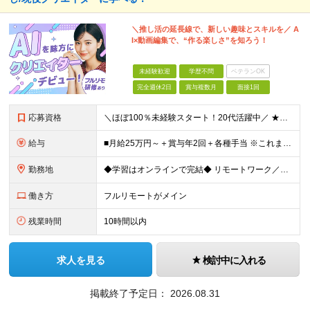
＼推し活の延長線で、新しい趣味とスキルを／ A
I×動画編集で、“作る楽しさ”を知ろう！
未経験歓迎
学歴不問
ベテランOK
完全週休2日
賞与複数月
面接1回
応募資格
＼ほぼ100％未経験スタート！20代活躍中／ ★未経験OK ★学歴不問／第二新卒歓迎 ★35歳以下の方（若年層の長期キャリア形成を図るため） ＜こんな方は大歓迎！＞ ・YouTubeやTikTokな
給与
■月給25万円～＋賞与年2回＋各種手当 ※これまでの経験・スキル・前職の給与を考慮して決定します ※上記には、固定残業代（月20時間分／32,500円～）が含まれます ＜研修期間（7ヶ月～最大10ヶ
勤務地
◆学習はオンラインで完結◆ リモートワーク／フルリモート案件あり・転勤なし ◇本社(秋葉原)または一都三県のクライアント先 ※勤務地につきましては、ご相談の上で配属 ＜本社＞ ◇東京都台東区台東1
働き方
フルリモートがメイン
残業時間
10時間以内
求人を見る
検討中に入れる
掲載終了予定日：
2026.08.31