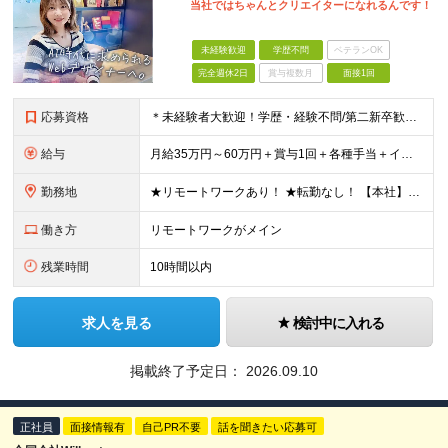
当社ではちゃんとクリエイターになれるんです！
未経験歓迎
学歴不問
ベテランOK
完全週休2日
賞与複数月
面接1回
応募資格
＊未経験者大歓迎！学歴・経験不問/第二新卒歓迎/6ヶ月の充実研修/WEB面接可能＊ ▼未経験歓迎＆完全ポテンシャル採用！▼ 基礎のキソから学べる研修があるので経験は一切不問！ 面接では「あなたの想
給与
月給35万円～60万円＋賞与1回＋各種手当＋インセンティブ ★Point：経験者の方は100％年収UPでの待遇提示も可能！ 【インセンティブについて】 プロジェクト報酬：PJ単価に応じて支給 ※
勤務地
★リモートワークあり！ ★転勤なし！ 【本社】東京都港区虎ノ門1-16-16 虎ノ門一丁目MGビル ∟虎ノ門駅から徒歩3分のピカピカのオフィス ※その他、1都3県を中心としたプロジェクト先 ※親会
働き方
リモートワークがメイン
残業時間
10時間以内
求人を見る
検討中に入れる
掲載終了予定日：
2026.09.10
正社員
面接情報有
自己PR不要
話を聞きたい応募可