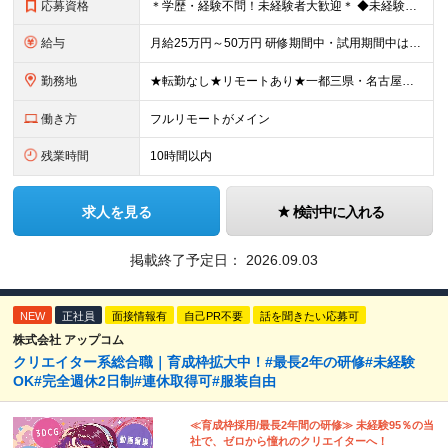
応募資格
＊学歴・経験不問！未経験者大歓迎＊ ◆未経験からWebクリエイターとして働いてみたい方 ◆第二新卒・ブランクのある方も大歓迎！ ★学歴・知識・経験は一切問いません！ ★面接は「ポートフォリオ」「実
給与
月給25万円～50万円 研修期間中・試用期間中は給与が異なります。 >>研修期間中（入社6ヶ月後）の給与 一律：月給21万円～50万円 >>試用期間中（6ヶ月）の給与 関東：月給21万円～ 関西
勤務地
★転勤なし★リモートあり★一都三県・名古屋・関西・九州 ◎案件によって ┗完全在宅勤務（フルリモート）も可能！ ┗希望に応じて幅広い働き方やプランが選べます！ ◆本社または一都三県 （東京都・
働き方
フルリモートがメイン
残業時間
10時間以内
求人を見る
検討中に入れる
掲載終了予定日：
2026.09.03
NEW
正社員
面接情報有
自己PR不要
話を聞きたい応募可
株式会社 アップコム
クリエイター系総合職｜育成枠拡大中！#最長2年の研修#未経験
OK#完全週休2日制#連休取得可#服装自由
≪育成枠採用/最長2年間の研修≫ 未経験95％の当
社で、ゼロから憧れのクリエイターへ！