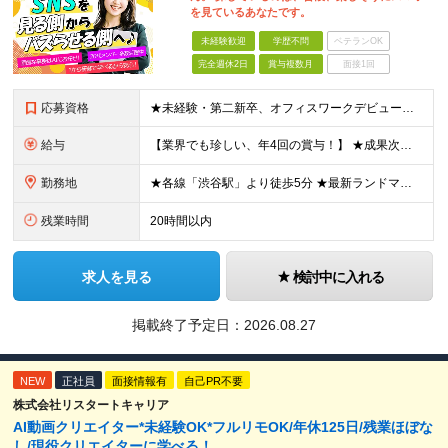
を見ているあなたです。
未経験歓迎
学歴不問
ベテランOK
完全週休2日
賞与複数月
面接1回
応募資格
★未経験・第二新卒、オフィスワークデビュー大歓迎 ★平均年齢は28.6歳！ ★20代の若手メンバーが中心になって活躍している職場です！ ●学歴不問 ※35歳以下の方（若年層の長期キャリア形成） ★こ
給与
【業界でも珍しい、年4回の賞与！】 ★成果次第でスピード昇給可 →20代で年収700万〜900万超も！ ■未経験：月給26〜30万円＋賞与年4回（業績による）＋各種手当 ※経験・スキルを考慮して決定
勤務地
★各線「渋谷駅」より徒歩5分 ★最新ランドマークオフィスです！ ★転勤はありません 【本社】 東京都渋谷区道玄坂2-25-12 道玄坂通 dogenzaka-dori 5階 ※(変更の範囲)上記を除
残業時間
20時間以内
求人を見る
検討中に入れる
掲載終了予定日：
2026.08.27
NEW
正社員
面接情報有
自己PR不要
株式会社リスタートキャリア
AI動画クリエイター*未経験OK*フルリモOK/年休125日/残業ほぼな
し/現役クリエイターに学べる！