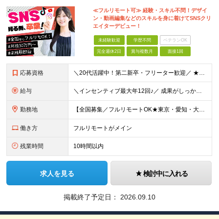
≪フルリモート可≫ 経験・スキル不問！デザイ
ン・動画編集などのスキルを身に着けてSNSクリ
エイターデビュー！
未経験歓迎
学歴不問
ベテランOK
完全週休2日
賞与複数月
面接1回
応募資格
＼20代活躍中！第二新卒・フリーター歓迎／ ★未経験歓迎！学歴・転職回数不問★ ◎Instagram／TikTok／X／YouTubeなど、 SNSを見るのが好きな方大歓迎です♪ ＼100％ポテ
給与
＼インセンティブ最大年12回♪／ 成果がしっかり収入に反映される給与制度です！ ■月給30万円＋インセンティブ（最大年12回） ★スキル、適性に応じて優遇 【試用期間について】 ・期間：6ヶ月 ・
勤務地
【全国募集／フルリモートOK★東京・愛知・大阪・福岡で積極採用中】 在宅勤務、または関東（東京）または中部（名古屋）、関西（大阪）九州（福岡）のプロジェクト先 ★フルリモート可（通勤不要） ★あなた
働き方
フルリモートがメイン
残業時間
10時間以内
求人を見る
検討中に入れる
掲載終了予定日：
2026.09.10