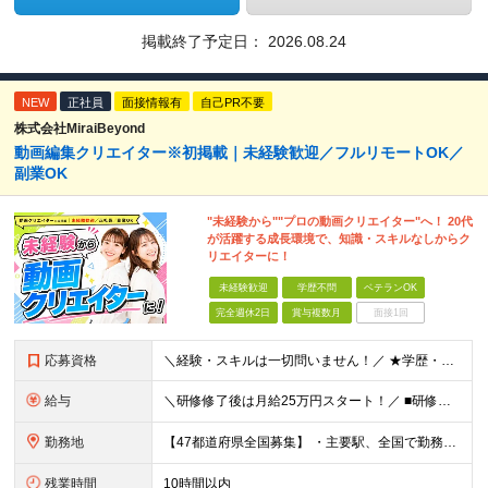
掲載終了予定日：
2026.08.24
NEW
正社員
面接情報有
自己PR不要
株式会社MiraiBeyond
動画編集クリエイター※初掲載｜未経験歓迎／フルリモートOK／
副業OK
"未経験から""プロの動画クリエイター"へ！ 20代
が活躍する成長環境で、知識・スキルなしからク
リエイターに！
未経験歓迎
学歴不問
ベテランOK
完全週休2日
賞与複数月
面接1回
応募資格
＼経験・スキルは一切問いません！／ ★学歴・職歴不問 ★未経験・第二新卒歓迎！ ★正社員デビューも応援します！ 【こんな方にピッタリ！】 ✓ 動画やYouTube、TikTokを見るのが好きな方 ✓
給与
＼研修修了後は月給25万円スタート！／ ■研修修了後 月給25万円＋賞与＋インセンティブ賞与 ※残業代は別途支給 ▽研修期間▽ 【未経験者】 ▶ 月給20万円～ 【固定残業代について】
勤務地
【47都道府県全国募集】 ・主要駅、全国で勤務可能！ ・どこに住んでいても応募可能！ 【東京本社】 東京都品川区東品川5-9-2 在宅でコツコツ働きながら、長く安定して続けられます♪ 本社：〒1
残業時間
10時間以内