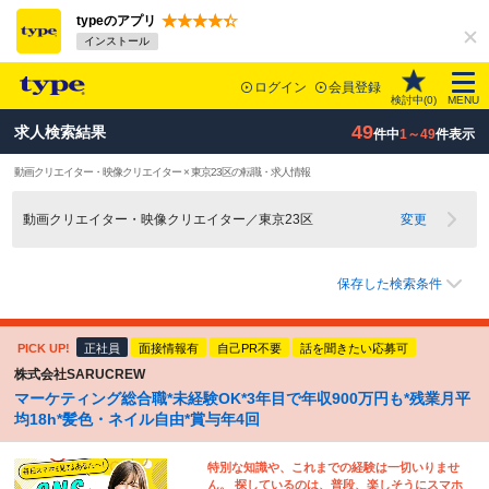
typeのアプリ
インストール
ログイン
会員登録
検討中(
0
)
MENU
49
求人検索結果
件中
1～49
件表示
動画クリエイター・映像クリエイター × 東京23区の転職・求人情報
動画クリエイター・映像クリエイター／東京23区
変更
保存した検索条件
PICK UP!
正社員
面接情報有
自己PR不要
話を聞きたい応募可
株式会社SARUCREW
マーケティング総合職*未経験OK*3年目で年収900万円も*残業月平
均18h*髪色・ネイル自由*賞与年4回
特別な知識や、これまでの経験は一切いりませ
ん。 探しているのは、普段、楽しそうにスマホ