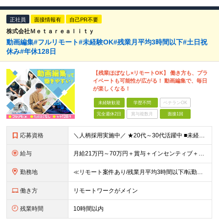
正社員
面接情報有
自己PR不要
株式会社Ｍｅｔａｒｅａｌｉｔｙ
動画編集#フルリモート#未経験OK#残業月平均3時間以下#土日祝
休み#年休128日
【残業ほぼなし×リモートOK】 働き方も、プラ
イベートも可能性が広がる！ 動画編集で、毎日
が楽しくなる！
未経験歓迎
学歴不問
ベテランOK
完全週休2日
賞与複数月
面接1回
応募資格
＼人柄採用実施中／ ★20代～30代活躍中 ■未経験OK ■学歴不問 ■第二新卒歓迎 ■ブランクOK 【こんな方、ぴったりです！】 □ コミュニケーションを大切にできる方 →チーム連携やクライアント
給与
月給21万円～70万円＋賞与＋インセンティブ＋各種手当 ◎インセンティブ 5万～90万円等の支給実績あり！ 貴方の頑張りをしっかり評価します。 【各種手当】 ■賞与年1回 ■昇給年1回（初年度は2
勤務地
≪リモート案件あり/残業月平均3時間以下/転勤なし/駅から徒歩4分≫ 東京本社、または関東・関西のプロジェクト先 【本社】 東京都豊島区東池袋一丁目17番11号 パークハイツ池袋1105号 【大阪
働き方
リモートワークがメイン
残業時間
10時間以内