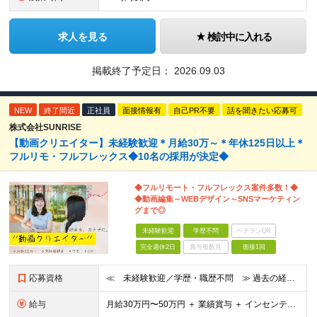
求人を見る
検討中に入れる
掲載終了予定日：
2026.09.03
NEW
終了間近
正社員
面接情報有
自己PR不要
話を聞きたい応募可
株式会社SUNRISE
【動画クリエイター】未経験歓迎＊月給30万～＊年休125日以上＊
フルリモ・フルフレックス◆10名の採用が決定◆
◆フルリモート・フルフレックス案件多数！◆
◆動画編集～WEBデザイン～SNSマーケティン
グまで◎
未経験歓迎
学歴不問
ベテランOK
完全週休2日
賞与複数月
面接1回
応募資格
≪ 未経験歓迎／学歴・職歴不問 ≫ 過去の経歴は一切不問。 「いままで」よりも「これから」を 重視した採用を行っています！ ▼▼こんな想いがある方大歓迎▼▼ ・WEBデザインに興味がある！ ・自由な
給与
⽉給30万円〜50万円 ＋ 業績賞与 ＋ インセンティブ賞与 経験者：35万円～ ※IT新人時25万円〜 ※経験・スキルを考慮の上、決定します。 ※経験者は別途優遇！ ★試⽤期間：3ヶ⽉ ★学