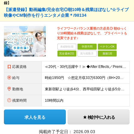
録】
【派遣登録】動画編集/完全在宅◎朝10時＆残業ほぼなし*☆ライブ
映像やCM制作を行うエンタメ企業＊/98134
ライフワークバランス重視の方必見◎ 朝ゆっく
り10時開始＆残業ほぼなしで、 プライベートも
充実できます♪
未経験歓迎
学歴不問
ベテランOK
完全週休2日
賞与複数月
面接1回
応募資格
≪20代・30代活躍中！≫ ◆After Effects／Premiere Proを使用した動画編集の経験 ※ブランクがある方やこれまでのご経験に自信がない方も、まずはお気軽にご応募ください！ ※ご
給与
時給1950円 ☆想定月収33万6300円（8H×20日+残業10H） ※交通費全額支給
勤務地
東新宿駅より徒歩4分、西早稲田駅より徒歩5分 ※赤坂オフィス：溜池山王駅より徒歩5分 ▼服装：私服 ▼受動喫煙対策：屋内禁煙
残業時間
10時間以内
求人を見る
検討中に入れる
掲載終了予定日：
2026.09.03