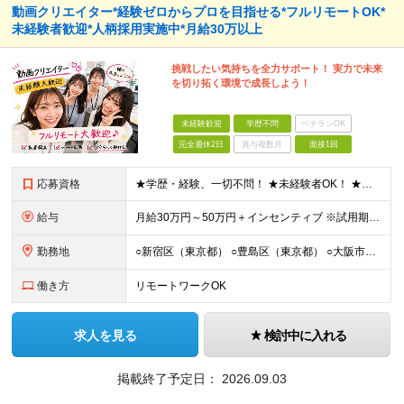
動画クリエイター*経験ゼロからプロを目指せる*フルリモートOK*
未経験者歓迎*人柄採用実施中*月給30万以上
挑戦したい気持ちを全力サポート！ 実力で未来
を切り拓く環境で成長しよう！
未経験歓迎
学歴不問
ベテランOK
完全週休2日
賞与複数月
面接1回
応募資格
★学歴・経験、一切不問！ ★未経験者OK！ ★第二新卒も歓迎！ ＜人柄採用を実施中！＞ 弊社では、学歴や経験などは気にせず あなたの持ち前の人柄のみを重視しています。 堅苦しい雰囲気ではありません
給与
⽉給30万円～50万円＋インセンティブ ※試⽤期間は2ケ⽉（正社員）⽉給25万円～ ☆インセンティブ有 ☆交通費全額支給
勤務地
○新宿区（東京都） ○豊島区（東京都） ○大阪市（大阪府） ○福岡市（福岡県） ※あなたの経験やスキルに応じて面談時にて ご相談させていただきます。 ※研修先は、クライアント先での研修となります。
働き方
リモートワークOK
求人を見る
検討中に入れる
掲載終了予定日：
2026.09.03