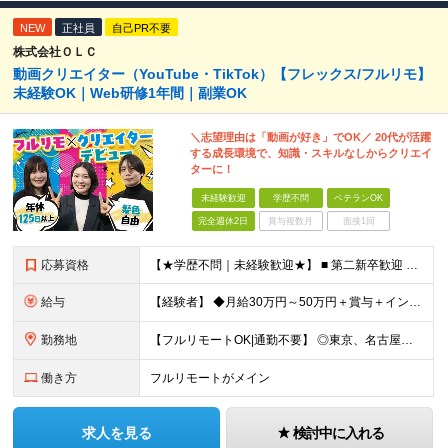
NEW
正社員
自己PR不要
株式会社ＯＬＣ
動画クリエイター（YouTube・TikTok）【フレックス/フルリモ】
未経験OK｜Web研修1年間｜副業OK
＼志望理由は「動画が好き」でOK／ 20代が活躍
する成長環境で、知識・スキルなしからクリエイ
ターに！
未経験歓迎
学歴不問
ベテランOK
完全週休2日
賞与複数月
面接1回
応募資格
【★学歴不問｜未経験歓迎★】 ■ 第二新卒歓迎 ■ フリーター・社会人未経験OK ■ 動画編集経験は一切不問！ ■ タイピングが苦手でもOK！ ＼3つ以上当てはまった方はぜひご応募を／ □ 日
給与
【経験者】 ◆月給30万円～50万円＋賞与＋インセンティブ＋残業代全額支給 【未経験者】 ◆北海道エリア： 月給20万7,984円～＋賞与＋インセンティブ＋残業代全額支給 ◆東北エリア(青森
勤務地
【フルリモートOK|通勤不要】 ◎東京、名古屋、大阪、福岡を中心とした全国のプロジェクト先にて好きな場所で働けます！ ◆本社 東京都渋谷区道玄坂1-12-1 渋谷マークシティ22F ※未経験者は各
働き方
フルリモートがメイン
求人を見る
検討中に入れる