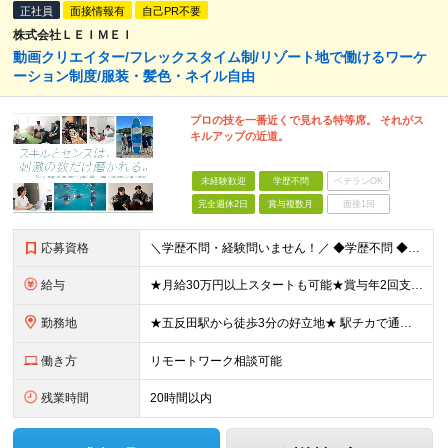
正社員
面接情報有
自己PR不要
株式会社ＬＥＩＭＥＩ
動画クリエイター/フレックスタイム制/リゾート地で働けるワーケ
ーション制度/服装・髪色・ネイル自由
プロの技を一番近くで見れる特等席。 それがス
キルアップの近道。
未経験歓迎
学歴不問
ベテランOK
完全週休2日
賞与複数月
面接1回
応募資格
＼学歴不問・経験問いません！／ ◆学歴不問 ◆第二新卒OK 成長途中の当社には、役職や年次に関係なく 誰もが自由に意見を発信できる風土があります。 「こうした方がもっと効果的では？」 「〇〇をやっ
給与
★月給30万円以上スタートも可能★賞与年2回支給実績あり★ 月給25万円～40万円＋賞与年2回＋通勤手当（上限月2万円） ┗Adobe Premiere Proを使用した実務経験がある方は「月給30
勤務地
★五反田駅から徒歩3分の好立地★ 駅チカで通勤に便利です♪ 東京都品川区西五反田1-29-3 五反田シティハイツ901 （変更の範囲）上記を除く当社関連勤務地
働き方
リモートワーク相談可能
残業時間
20時間以内