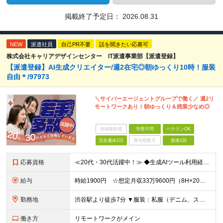
掲載終了予定日：
2026.08.31
NEW
派遣社員
自己PR不要
話を聞きたい応募可
株式会社キャリアデザインセンター IT派遣事業部【派遣登録】
【派遣登録】AI生成クリエイター/週2在宅◎朝ゆっくり10時！服装
自由＊/97973
＼サイバーエージェントグループで働く／ 週2リ
モートワークあり！朝ゆっくり＆残業少なめ◎
未経験歓迎
学歴不問
ベテランOK
完全週休2日
賞与複数月
面接1回
応募資格
≪20代・30代活躍中！≫ ◆生成AIツール利用経験 ※いずれかで問題ありません（プライベート可） ・Midjourney/Stable Diffusion/Runway/Pika/Adobe Fir
給与
時給1900円 ☆想定月収33万9600円（8H×20日+残業15H） ※交通費全額支給 ※在宅日数に応じて、在宅勤務手当あり
勤務地
渋谷駅より徒歩7分 ▼服装：私服（デニム、スニーカーOK） ▼働き方：週3日出社、週2日在宅勤務 ※月・水・金曜日は出社です ▼受動喫煙対策：屋内原則禁煙（喫煙専用室あり）
働き方
リモートワークがメイン