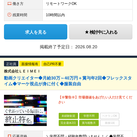
働き方
リモートワークOK
残業時間
10時間以内
求人を見る
検討中に入れる
掲載終了予定日：
2026.08.20
正社員
面接情報有
自己PR不要
株式会社ＬＥＩＭＥＩ
動画クリエイター◆月給30万～40万円＋賞与年2回◆フレックスタ
イム◆マーケ視点が身に付く◆服装自由
【※警告※】市場価値をあげたい人だけ見てくだ
さい
未経験歓迎
学歴不問
ベテランOK
完全週休2日
賞与複数月
面接1回
応募資格
＼学歴不問・経験年数問いません！／ ◆学歴不問 ◆Adobe Premiere Proを使用した実務経験 ┗フリーランスOK ┗動画ジャンル不問 成長途中の当社には、役職や年次に関係なく 誰も