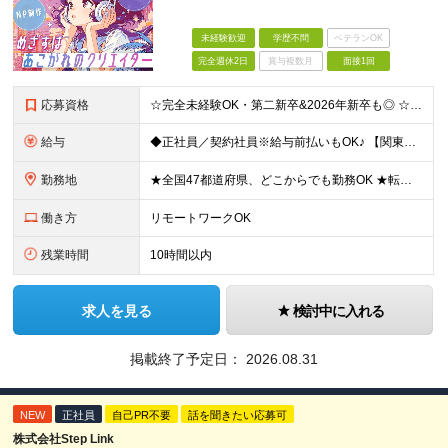
未経験歓迎
学歴不問
ベテランOK
完全週休2日
賞与複数月
面接1回
応募資格
☆完全未経験OK・第二新卒&2026年新卒も◎ ☆社員の7割が20代 ☆経歴・ブランク不問 ※学歴不問 …━━━━━━━━━━ 未経験スタート前提のポテンシャル採用です。 毎月全国で複数人を採用して
給与
◆正社員／契約社員※給与前払いもOK♪ 【関東（一都三県）】 月給25万円～ ※固定残業代（月20時間分／月3万2383円）を含む。超過分は別途支給。 ※試用期間中の給与は月給22万円～ 【関東（北
勤務地
★全国47都道府県、どこからでも勤務OK ★転勤なし！腰を据えて活躍◎ ★マイカー通勤OK（拠点による） ★業務に慣れたら、ゆくゆくはリモート併用やフルリモートも可能 全国のお客様先にて勤務していた
働き方
リモートワークOK
残業時間
10時間以内
求人を見る
検討中に入れる
掲載終了予定日：
2026.08.31
NEW
正社員
自己PR不要
話を聞きたい応募可
株式会社Step Link