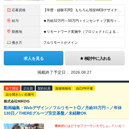
応募資格
【学歴・経験不問】 もちろん現役WEBデザイナーも大歓迎です！ ＊未経験者大歓迎！第二新卒歓迎/最短6ヶ月の充実研修/WEB面接可能＊ 「PCを触ったことがない・・・」 「スマホしか使ったことない
給与
★月給32万円～50万円＋インセンティブ賞与＋決算賞与★ （30時間の固定残業代、一律月54,750円を含む。超過分は支給） ※経験・スキルを考慮の上、決定 ※昇給：随時あり 【インセンティブについ
勤務地
★リモートワーク実施中（プロジェクトによる） ※一部フルリモートあり 【本社】 東京都千代田区五番町4-8 日立五番町ビル 5F 【その他勤務先】 ・北海道札幌市中央区大通東 ・宮城県仙台市青葉区
働き方
フルリモートがメイン
求人を見る
検討中に入れる
掲載終了予定日：
2026.08.27
終了間近
正社員
契約社員
面接情報有
自己PR不要
話を聞きたい応募可
株式会社MIRDIS
動画編集・Webデザイン／フルリモート◎／月給35万円～／年休
130日／THEREグループ安定基盤／未経験OK
最終的にはどうせフリーランスでしょ...？ いえ！