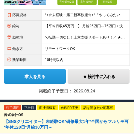
完全週休2日
賞与複数月
面接1回
応募資格
*+☆未経験・第⼆新卒歓迎☆+*「やってみたい」で挑戦OK◎ ⼿に職をつけて憧れのWeb業界へ♪ 「 スキルに自信がない・・・ 」 「 デザイナーやエンジニアは興味あるけどよくわからない・・・ 」
給与
【平均月収45万円！】 月給25万円～75万円＋決算賞与＋インセンティブ 【研修期間中】 ⽉給22.1万円〜30万円＋インセンティブ ＼年収400万円UPの事例も多数！／ 【デビュー1年目】 ⽉給
勤務地
＼転勤一切なし！上京支援サポートあり！／ ★リモートワークも可！／希望を考慮★ 全国、⼀都三県、関東、中部、関⻄、中国、九州など多数 【本社】東京都新宿区新宿1-19-10 サンモールクレスト5F
働き方
リモートワークOK
残業時間
10時間以内
求人を見る
検討中に入れる
掲載終了予定日：
2026.08.24
終了間近
正社員
面接情報有
自己PR不要
話を聞きたい応募可
株式会社OS
【SNSクリエイター】未経験OK*研修最大1年*全国からフルリモ可
*年休128日*月給30万円～