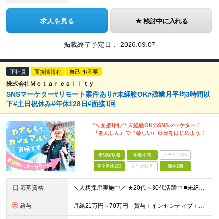
求人を見る
検討中に入れる
掲載終了予定日：
2026.09.07
正社員
面接情報有
自己PR不要
株式会社Ｍｅｔａｒｅａｌｉｔｙ
SNSマーケター#リモート案件あり#未経験OK#残業月平均3時間以
下#土日祝休み#年休128日#面接1回
*＼面接1回／* 未経験OKのSNSマーケター！
『あんしん』で『楽しい』毎日をはじめよう！
未経験歓迎
学歴不問
ベテランOK
完全週休2日
賞与複数月
面接1回
応募資格
＼人柄採用実施中／ ★20代～30代活躍中 ■未経験OK ■学歴不問 ■第二新卒歓迎 ■ブランクOK 【こんな方、ぴったりです！】 □ コミュニケーションを大切にできる方 →チーム連携やクライアント
給与
月給21万円～70万円＋賞与＋インセンティブ＋各種手当 ◎インセンティブ 5万～90万円等の支給実績あり！ 貴方の頑張りをしっかり評価します。 【各種手当】 ■賞与年1回 ■昇給年1回（初年度は2