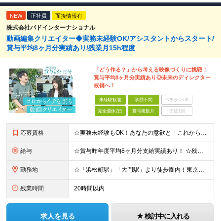
NEW
正社員
面接情報有
株式会社バドインターナショナル
動画編集クリエイター◆実務未経験OK/アシスタントからスタート/
賞与平均8ヶ月分実績あり/残業月15h程度
「どう作る？」から考える映像づくりに挑戦！
賞与平均8ヶ月分実績あり◎未来のディレクター
候補へ！
未経験歓迎
学歴不問
ベテランOK
完全週休2日
賞与複数月
面接1回
応募資格
☆実務未経験もOK！あなたの意欲と「これから」を重視した積極採用を行います！ ●Adobe Premiere ProおよびAfter Effectsの使用経験 ∟学校での学習や独学・趣味レベルでもOK
給与
☆賞与昨年度平均8ヶ月分支給実績あり！ ☆残業代全額支給＆残業月15h程度でプライベートも給与も安定！ ☆賞与支給実績が充実しており、頑張りはしっかり還元されます！ 月給21万円～23万円＋残業代全額
勤務地
☆「浜松町駅」「大門駅」より徒歩圏内！東京湾が見える綺麗なオフィス！ 《本社》東京都港区海岸1-11-1 ニューピア竹芝ノースタワー5階
残業時間
20時間以内
求人を見る
検討中に入れる