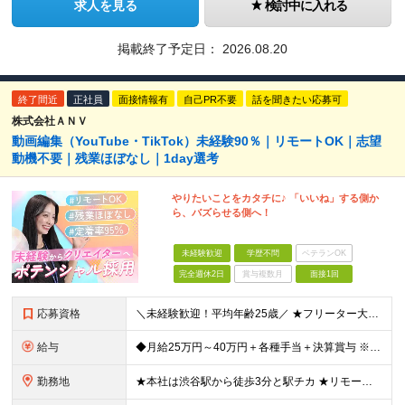
求人を見る
検討中に入れる
掲載終了予定日：
2026.08.20
終了間近
正社員
面接情報有
自己PR不要
話を聞きたい応募可
株式会社ＡＮＶ
動画編集（YouTube・TikTok）未経験90％｜リモートOK｜志望
動機不要｜残業ほぼなし｜1day選考
やりたいことをカタチに♪ 「いいね」する側か
ら、バズらせる側へ！
未経験歓迎
学歴不問
ベテランOK
完全週休2日
賞与複数月
面接1回
応募資格
＼未経験歓迎！平均年齢25歳／ ★フリーター大歓迎 ★第二新卒歓迎 ★学歴不問 ＼100％ポテンシャル採用を実施！／ マーケティングの知識や特別なスキルは一切問いません。 実際、今活躍している先輩も
給与
◆月給25万円～40万円＋各種手当＋決算賞与 ※経験・能力を考慮の上、決定します。 ※上記金額には固定残業代（22時間分／3万5200円～）を含む。 超過分は別途全額支給。 ★残業は社員平均月10
勤務地
★本社は渋谷駅から徒歩3分と駅チカ ★リモートワークOK！ ★転勤はありません ★U・Iターン歓迎！ 【本社】 東京都渋谷区渋谷3-6-3 渋谷363清水ビル7F (変更の範囲)上記を除く当社関連