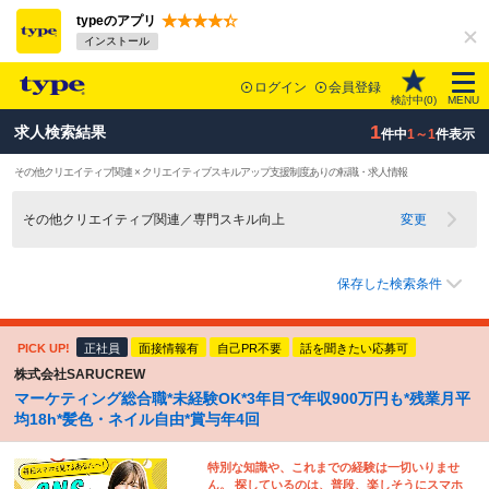
typeのアプリ
インストール
ログイン
会員登録
検討中(
0
)
MENU
1
求人検索結果
件中
1～1
件表示
その他クリエイティブ関連 × クリエイティブスキルアップ支援制度ありの転職・求人情報
その他クリエイティブ関連／専門スキル向上
変更
保存した検索条件
PICK UP!
正社員
面接情報有
自己PR不要
話を聞きたい応募可
株式会社SARUCREW
マーケティング総合職*未経験OK*3年目で年収900万円も*残業月平
均18h*髪色・ネイル自由*賞与年4回
特別な知識や、これまでの経験は一切いりませ
ん。 探しているのは、普段、楽しそうにスマホ