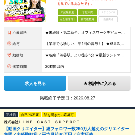
を見ているあなたです。
未経験歓迎
学歴不問
ベテランOK
完全週休2日
賞与複数月
面接1回
応募資格
★未経験・第二新卒、オフィスワークデビュー大歓迎 ★平均年齢は28.6歳！ ★20代の若手メンバーが中心になって活躍している職場です！ ●学歴不問 ※35歳以下の方（若年層の長期キャリア形成） ★こ
給与
【業界でも珍しい、年4回の賞与！】 ★成果次第でスピード昇給可 →20代で年収700万〜900万超も！ ■未経験：月給26〜30万円＋賞与年4回（業績による）＋各種手当 ※経験・スキルを考慮して決定
勤務地
★各線「渋谷駅」より徒歩5分 ★最新ランドマークオフィスです！ ★転勤はありません 【本社】 東京都渋谷区道玄坂2-25-12 道玄坂通 dogenzaka-dori 5階 ※(変更の範囲)上記を除
残業時間
20時間以内
求人を見る
検討中に入れる
掲載終了予定日：
2026.08.27
正社員
自己PR不要
話を聞きたい応募可
株式会社ＬＩＮＥ ＣＡＳＴ ＳＵＰＰＯＲＴ
【動画クリエイター】総フォロワー数250万人越えのクリエイター
集団／未経験歓迎／平均月給40万円／充実研修