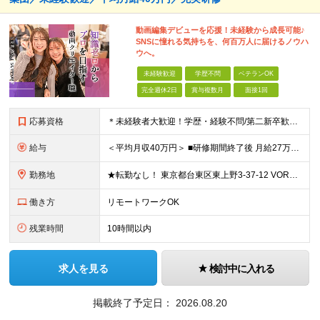
動画編集デビューを応援！未経験から成長可能♪
SNSに憧れる気持ちを、何百万人に届けるノウハ
ウへ。
未経験歓迎
学歴不問
ベテランOK
完全週休2日
賞与複数月
面接1回
応募資格
＊未経験者大歓迎！学歴・経験不問/第二新卒歓迎/約1年間の充実研修/WEB面接可能＊ ▼未経験歓迎＆完全ポテンシャル採用！▼ 基礎のキソから学べる研修があるので経験は一切不問！ 面接では「あなたの
給与
＜平均月収40万円＞ ■研修期間終了後 月給27万円～80万円＋賞与1回＋各種手当＋インセンティブ ※試用期間中は月給22万円～（スキル経験によって変動あり）となります。 その後は実力により給与が
勤務地
★転勤なし！ 東京都台東区東上野3-37-12 VORT上野plus 7F ※その他、1都3県を中心としたプロジェクト先 ※(変更の範囲)上記を除く当社関連勤務地
働き方
リモートワークOK
残業時間
10時間以内
求人を見る
検討中に入れる
掲載終了予定日：
2026.08.20