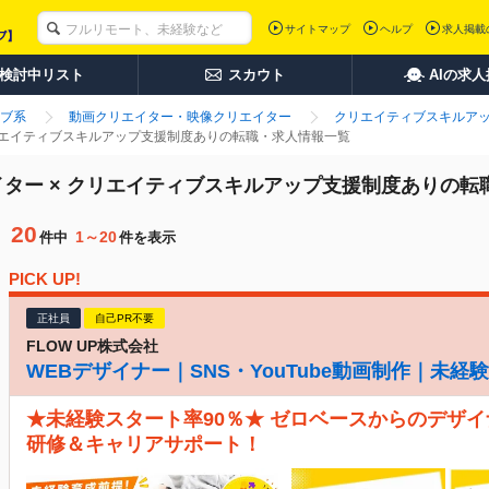
サイトマップ
ヘルプ
求人掲載
検討中リスト
スカウト
AIの求
ブ系
動画クリエイター・映像クリエイター
クリエイティブスキルア
リエイティブスキルアップ支援制度ありの転職・求人情報一覧
ター × クリエイティブスキルアップ支援制度ありの転
20
1～20
件中
件を表示
PICK UP!
正社員
自己PR不要
FLOW UP株式会社
WEBデザイナー｜SNS・YouTube動画制作｜未
★未経験スタート率90％★ ゼロベースからのデザイ
研修＆キャリアサポート！