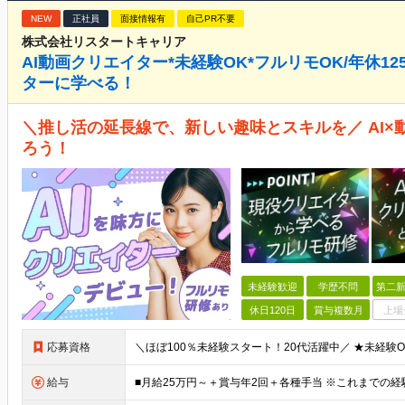
NEW
正社員
面接情報有
自己PR不要
株式会社リスタートキャリア
AI動画クリエイター*未経験OK*フルリモOK/年休1
ターに学べる！
＼推し活の延長線で、新しい趣味とスキルを／ AI×
ろう！
未経験歓迎
学歴不問
第二新
休日120日
賞与複数月
上場
応募資格
給与