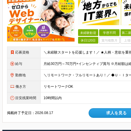
未経験歓迎
学歴不問
第二新
休日120日
賞与複数月
上場
応募資格
給与
勤務地
働き方
リモートワークOK
目安残業時間
10時間以内
求人を見る
掲載終了予定日：
2026.08.17