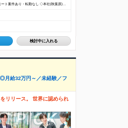
◆学習はオンラインで完結◆ リモートワーク／フルリモート案件あり・転勤なし ◇本社(秋葉原)または一都三県のクライアント先 ※勤務地につきましては、ご相談の上で配属 ＜本社＞ ◇東京都台東区台東1
検討中に入れる
る◎月給32万円～／未経験／フ
X』をリリース。 世界に認められ