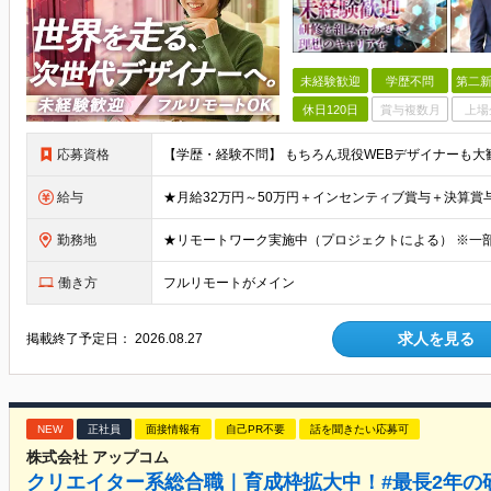
未経験歓迎
学歴不問
第二新
休日120日
賞与複数月
上場
応募資格
給与
勤務地
働き方
フルリモートがメイン
求人を見る
掲載終了予定日：
2026.08.27
NEW
正社員
面接情報有
自己PR不要
話を聞きたい応募可
株式会社 アップコム
クリエイター系総合職｜育成枠拡大中！#最長2年の研