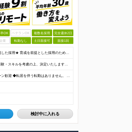
卒OK
ベテランOK
複数名採用
完全週休2日
企業
転勤なし
土日面接可
面接1回
＼未経験スタートを応援します！／ ★人柄・意欲を重視した採用★ 育成を前提とした採用のため、 「PCに触ったことがほとんどない…」という方の挑戦も歓迎！ ＜例えば…＞ ●やりたいことはあるけど、ス
月給30万円～70万円+インセンティブ賞与 ※月給額は経験・スキルを考慮の上、決定いたします。 【インセンティブについて】 自社サービスを提案し、サービス化した場合、一部の利益をインセンティブとして
＼リモートワーク・フルリモートあり！／ ◆Ｕ・Ｉターン歓迎 ◆転居を伴う転勤はありません。 ◆配属先はお住まいや希望を考慮し決定します。 ◆マイカー通勤OK（駐車場あり／プロジェクトによる） 【本
検討中に入れる