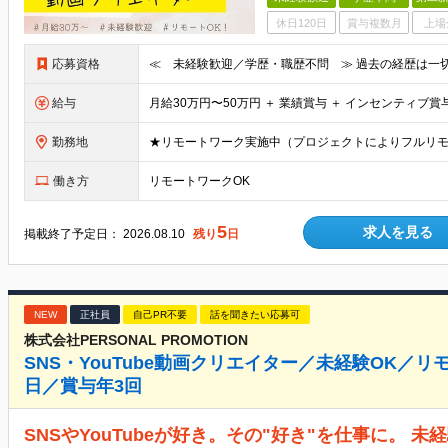
休日120日
賞与複数月
上場
応募資格
給与
勤務地
★リモートワーク実施中（プロジェクトによりフルリモ
働き方
リモートワークOK
5
求人を見る
掲載終了予定日：
2026.08.10
残り
日
NEW
正社員
自己PR不要
話を聞きたい応募可
株式会社PERSONAL PROMOTION
SNS・YouTube動画クリエイター／未経験OK／リ
日／賞与年3回
SNSやYouTubeが好き。その"好き"を仕事に。 