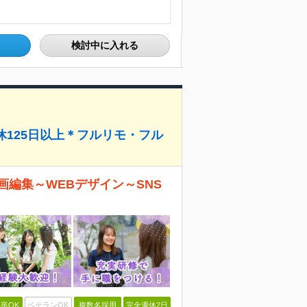
検討中に入れる
休125日以上＊フルリモ・フル
編集～WEBデザイン～SNS
卒OK
ベテランOK
複数名採用
完全週休2日