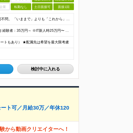
企業
転勤なし
土日面接可
面接1回
≪ 未経験歓迎／学歴・職歴不問 ≫ 過去の経歴は一切不問。 「いままで」よりも「これから」を 重視した採用を行っています！ ▼▼こんな想いがある方大歓迎▼▼ ・WEBデザインに興味がある！ ・自由な
⽉給30万円〜50万円 ＋ 業績賞与 ＋ インセンティブ賞与 経験者：35万円～ ※IT新人時25万円〜 ※経験・スキルを考慮の上、決定します。 ※経験者は別途優遇！ ★試⽤期間：3ヶ⽉ ★学
ートもあり） ★配属先は希望を最⼤限考慮
検討中に入れる
モート可／月給30万／年休120
未経験から動画クリエイターへ！