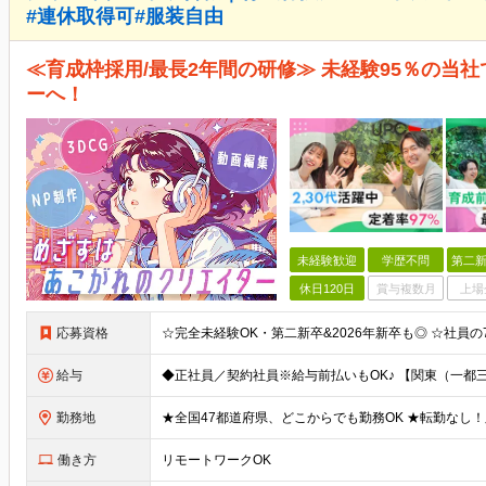
#連休取得可#服装自由
≪育成枠採用/最長2年間の研修≫ 未経験95％の当
ーへ！
未経験歓迎
学歴不問
第二新
休日120日
賞与複数月
上場
応募資格
給与
勤務地
働き方
リモートワークOK