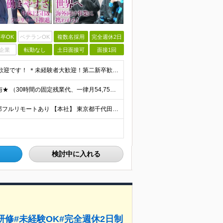
卒OK
ベテランOK
複数名採用
完全週休2日
企業
転勤なし
土日面接可
面接1回
【学歴・経験不問】 もちろん現役WEBデザイナーも大歓迎です！ ＊未経験者大歓迎！第二新卒歓迎/最短6ヶ月の充実研修/WEB面接可能＊ 「PCを触ったことがない・・・」 「スマホしか使ったことない
★月給32万円～50万円＋インセンティブ賞与＋決算賞与★ （30時間の固定残業代、一律月54,750円を含む。超過分は支給） ※経験・スキルを考慮の上、決定 ※昇給：随時あり 【インセンティブについ
★リモートワーク実施中（プロジェクトによる） ※一部フルリモートあり 【本社】 東京都千代田区五番町4-8 日立五番町ビル 5F 【その他勤務先】 ・北海道札幌市中央区大通東 ・宮城県仙台市青葉区
検討中に入れる
修#未経験OK#完全週休2日制