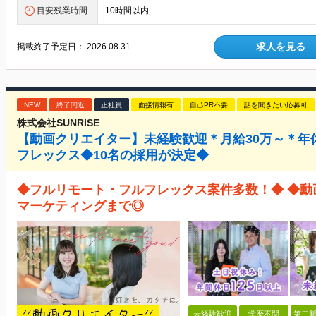
目安残業時間
10時間以内
求人を見る
掲載終了予定日：
2026.08.31
NEW
終了間近
正社員
面接情報有
自己PR不要
話を聞きたい応募可
株式会社SUNRISE
【動画クリエイター】未経験歓迎＊月給30万～＊年
フレックス◆10名の採用が決定◆
◆フルリモート・フルフレックス案件多数！◆ ◆動画
マーケティングまで◎
未経験歓迎
学歴不問
第二新