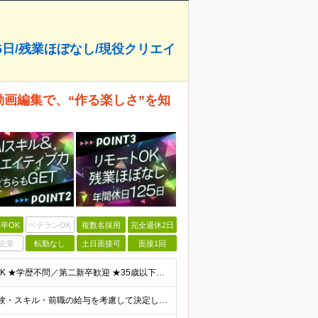
25日/残業ほぼなし/現役クリエイ
動画編集で、“作る楽しさ”を知
卒OK
ベテランOK
複数名採用
完全週休2日
企業
転勤なし
土日面接可
面接1回
＼ほぼ100％未経験スタート！20代活躍中／ ★未経験OK ★学歴不問／第二新卒歓迎 ★35歳以下の方（若年層の長期キャリア形成を図るため） ＜こんな方は大歓迎！＞ ・YouTubeやTikTokな
■月給25万円～＋賞与年2回＋各種手当 ※これまでの経験・スキル・前職の給与を考慮して決定します ※上記には、固定残業代（月20時間分／32,500円～）が含まれます ＜研修期間（7ヶ月～最大10ヶ