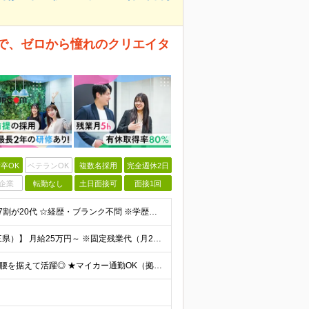
社で、ゼロから憧れのクリエイタ
卒OK
ベテランOK
複数名採用
完全週休2日
企業
転勤なし
土日面接可
面接1回
☆完全未経験OK・第二新卒&2026年新卒も◎ ☆社員の7割が20代 ☆経歴・ブランク不問 ※学歴不問 …━━━━━━━━━━ 未経験スタート前提のポテンシャル採用です。 毎月全国で複数人を採用して
◆正社員／契約社員※給与前払いもOK♪ 【関東（一都三県）】 月給25万円～ ※固定残業代（月20時間分／月3万2383円）を含む。超過分は別途支給。 ※試用期間中の給与は月給22万円～ 【関東（北
★全国47都道府県、どこからでも勤務OK ★転勤なし！腰を据えて活躍◎ ★マイカー通勤OK（拠点による） ★業務に慣れたら、ゆくゆくはリモート併用やフルリモートも可能 全国のお客様先にて勤務していた