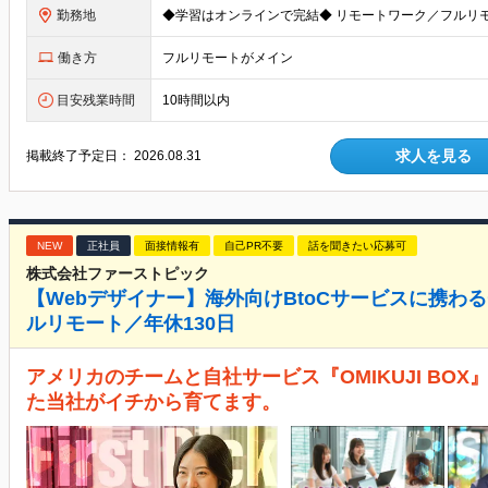
勤務地
働き方
フルリモートがメイン
目安残業時間
10時間以内
求人を見る
掲載終了予定日：
2026.08.31
NEW
正社員
面接情報有
自己PR不要
話を聞きたい応募可
株式会社ファーストピック
【Webデザイナー】海外向けBtoCサービスに携わ
ルリモート／年休130日
アメリカのチームと自社サービス『OMIKUJI BO
た当社がイチから育てます。