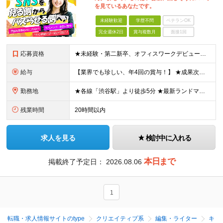
を見ているあなたです。
未経験歓迎
学歴不問
ベテランOK
完全週休2日
賞与複数月
面接1回
応募資格
★未経験・第二新卒、オフィスワークデビュー大歓迎 ★平均年齢は28.6歳！ ★20代の若手メンバーが中心になって活躍している職場です！ ●学歴不問 ※35歳以下の方（若年層の長期キャリア形成） ★こ
給与
【業界でも珍しい、年4回の賞与！】 ★成果次第でスピード昇給可 →20代で年収700万〜900万超も！ ■未経験：月給26〜30万円＋賞与年4回（業績による）＋各種手当 ※経験・スキルを考慮して決定
勤務地
★各線「渋谷駅」より徒歩5分 ★最新ランドマークオフィスです！ ★転勤はありません 【本社】 東京都渋谷区道玄坂2-25-12 道玄坂通 dogenzaka-dori 5階 ※(変更の範囲)上記を除
残業時間
20時間以内
求人を見る
検討中に入れる
本日まで
掲載終了予定日：
2026.08.06
1
転職・求人情報サイトのtype
クリエイティブ系
編集・ライター
キ