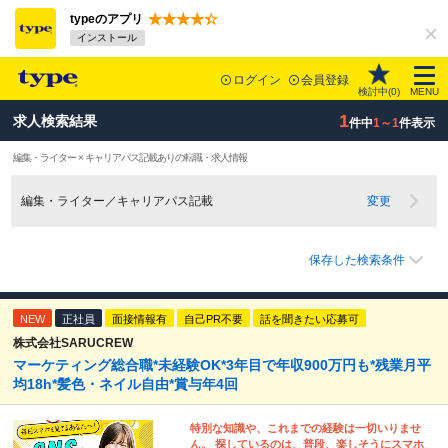
typeのアプリ
インストール
ログイン
会員登録
検討中(
0
)
MENU
1
求人検索結果
件中
1～1
件表示
編集・ライター × キャリアパス記載ありの転職・求人情報
編集・ライター／キャリアパス記載
変更
保存した検索条件
NEW
正社員
面接情報有
自己PR不要
話を聞きたい応募可
株式会社SARUCREW
マーケティング総合職*未経験OK*3年目で年収900万円も*残業月平
均18h*髪色・ネイル自由*賞与年4回
特別な知識や、これまでの経験は一切いりませ
ん。 探しているのは、普段、楽しそうにスマホ