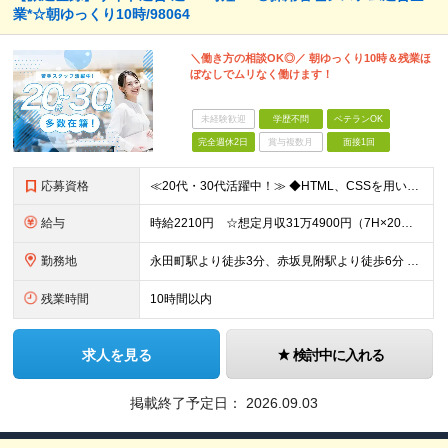
業*☆朝ゆっくり10時/98064
＼働き方の相談OK◎／ 朝ゆっくり10時＆残業ほ
ぼなしでムリなく働けます！
未経験歓迎
学歴不問
ベテランOK
完全週休2日
賞与複数月
面接1回
応募資格
≪20代・30代活躍中！≫ ◆HTML、CSSを用いたサイト制作の経験 ◆Adobe Photoshop、Illustratorの使用経験 ※ブランクがある方やこれまでのご経験に自信がない方も、まず
給与
時給2210円 ☆想定月収31万4900円（7H×20日+残業2.5H） ※交通費全額支給
勤務地
永田町駅より徒歩3分、赤坂見附駅より徒歩6分 ▼服装：オフィスカジュアル ▼受動喫煙対策：屋内禁煙
残業時間
10時間以内
求人を見る
検討中に入れる
掲載終了予定日：
2026.09.03