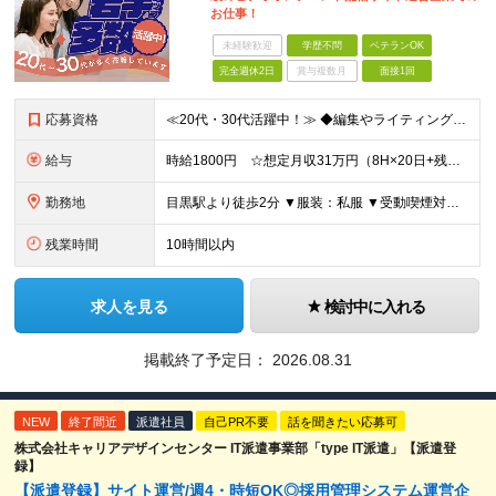
お仕事！
未経験歓迎
学歴不問
ベテランOK
完全週休2日
賞与複数月
面接1回
応募資格
≪20代・30代活躍中！≫ ◆編集やライティング実務経験（Web） ※ブランクがある方やこれまでのご経験に自信がない方も、まずはお気軽にご応募ください！ ※ご経歴をなるべく詳細に記載いただけると、面
給与
時給1800円 ☆想定月収31万円（8H×20日+残業10H） ※交通費全額支給
勤務地
目黒駅より徒歩2分 ▼服装：私服 ▼受動喫煙対策：屋内原則禁煙（喫煙専用室あり）
残業時間
10時間以内
求人を見る
検討中に入れる
掲載終了予定日：
2026.08.31
NEW
終了間近
派遣社員
自己PR不要
話を聞きたい応募可
株式会社キャリアデザインセンター IT派遣事業部「type IT派遣」【派遣登
録】
【派遣登録】サイト運営/週4・時短OK◎採用管理システム運営企