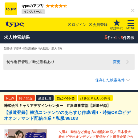
typeのアプリ
インストール
ログイン
会員登録
検討中(
0
)
MENU
5
求人検索結果
件中
1～5
件表示
制作進行管理 × 時短勤務ありの転職・求人情報
制作進行管理／時短勤務あり
変更
保存した検索条件
NEW
終了間近
派遣社員
自己PR不要
話を聞きたい応募可
株式会社キャリアデザインセンター IT派遣事業部【派遣登録】
【派遣登録】韓流コンテンツのあらすじ作成/週4・時短OK◎ビデ
オオンデマンド配信企業＊私服/98103
＼週4・時短など働き方の相談OK◎／ 日本最大
級のビデオオンデマンド配信サイト運営企業での