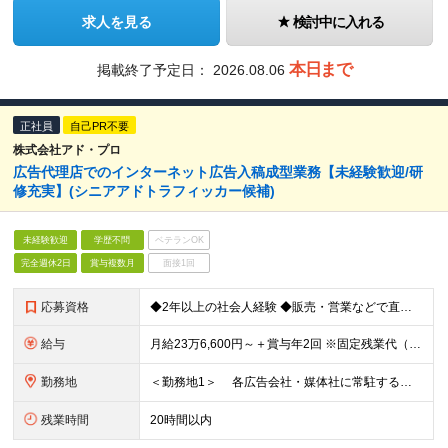
求人を見る
検討中に入れる
本日まで
掲載終了予定日：
2026.08.06
正社員
自己PR不要
株式会社アド・プロ
広告代理店でのインターネット広告入稿成型業務【未経験歓迎/研
修充実】(シニアアドトラフィッカー候補)
未経験歓迎
学歴不問
ベテランOK
完全週休2日
賞与複数月
面接1回
応募資格
◆2年以上の社会人経験 ◆販売・営業などで直接顧客と折衝した経験 ◆基本的なPCスキル（Excel/PowerPointでの資料作成・ビジネスメール作成) ◆学歴不問 ※入社後は研修とOJTなど未経
給与
月給23万6,600円～＋賞与年2回 ※固定残業代（1万7,100円～／10時間相当分）を含みます。 超過分は別途支給します 。 ※試用期間6ヶ月。その間、給与・待遇等に差異はありません。
勤務地
＜勤務地1＞ 各広告会社・媒体社に常駐する場合があります。 住所：（原則として東京23区内） ＜勤務地2：本社＞ 住所：東京都渋谷区恵比寿4-20-3 恵比寿ガーデンプレイスタワー34F
残業時間
20時間以内