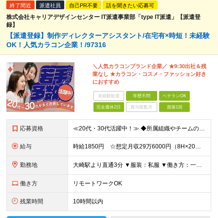
終了間近
派遣社員
自己PR不要
話を聞きたい応募可
株式会社キャリアデザインセンター IT派遣事業部「type IT派遣」【派遣登
録】
【派遣登録】制作ディレクターアシスタント/在宅有×時短！未経験
OK！人気カラコン企業！/97316
＼人気カラコンブランド企業／ ★9:30出社＆残
業なし ★カラコン・コスメ・ファッション好き
におすすめ
未経験歓迎
学歴不問
ベテランOK
完全週休2日
賞与複数月
面接1回
応募資格
≪20代・30代活躍中！≫ ◆所属組織やチームのタスク管理経験 ◆コスメ・カラコンが好きな方 ※ブランクがある方やこれまでのご経験に自信がない方も、まずはお気軽にご応募ください！ ※ご経歴をなるべく
給与
時給1850円 ☆想定月収29万6000円（8H×20日） ※交通費全額支給 ※在宅日数に応じて、在宅勤務手当あり
勤務地
大崎駅より直通3分 ▼服装：私服 ▼働き方：一部在宅（週2～3日在宅、週2～3日出社） ▼受動喫煙対策：屋内禁煙
働き方
リモートワークOK
残業時間
10時間以内