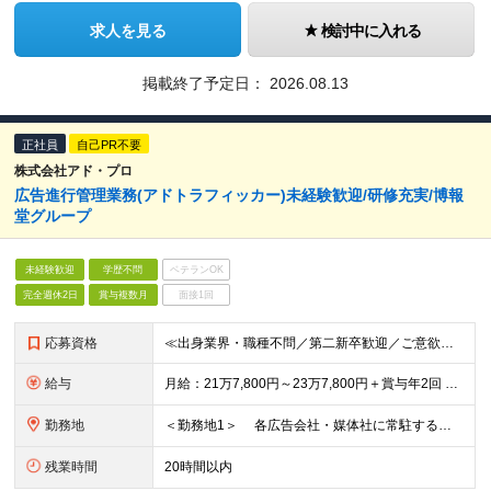
求人を見る
検討中に入れる
掲載終了予定日：
2026.08.13
正社員
自己PR不要
株式会社アド・プロ
広告進行管理業務(アドトラフィッカー)未経験歓迎/研修充実/博報
堂グループ
未経験歓迎
学歴不問
ベテランOK
完全週休2日
賞与複数月
面接1回
応募資格
≪出身業界・職種不問／第二新卒歓迎／ご意欲重視の採用です≫ ◆社会人経験を1年以上お持ちの方 ◆学問不問 ※入社後は研修とOJTで知識を身に付けることができ、 未経験の方でも着実に成長できるフォロ
給与
月給：21万7,800円～23万7,800円＋賞与年2回 ※固定残業代（1万6,800円～1万8,300円／10時間相当分）を含みます。 超過分は別途支給します。 ※試用期間6ヶ月。その間、給与・待
勤務地
＜勤務地1＞ 各広告会社・媒体社に常駐する場合があります。 住所：（原則として東京23区内） ＜勤務地2：本社＞ 住所：東京都渋谷区恵比寿4-20-3 恵比寿ガーデンプレイスタワー33F ※リモ
残業時間
20時間以内