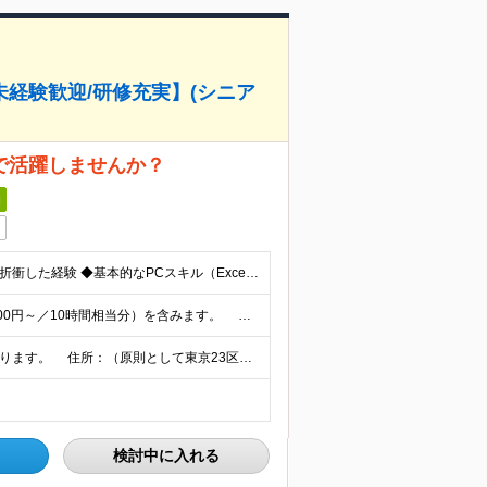
経験歓迎/研修充実】(シニア
で活躍しませんか？
日
◆2年以上の社会人経験 ◆販売・営業などで直接顧客と折衝した経験 ◆基本的なPCスキル（Excel/PowerPointでの資料作成・ビジネスメール作成) ◆学歴不問 ※入社後は研修とOJTなど未経
月給23万6,600円～＋賞与年2回 ※固定残業代（1万7,100円～／10時間相当分）を含みます。 超過分は別途支給します 。 ※試用期間6ヶ月。その間、給与・待遇等に差異はありません。
＜勤務地1＞ 各広告会社・媒体社に常駐する場合があります。 住所：（原則として東京23区内） ＜勤務地2：本社＞ 住所：東京都渋谷区恵比寿4-20-3 恵比寿ガーデンプレイスタワー34F
検討中に入れる