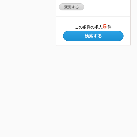
変更する
5
この条件の求人
件
検索する