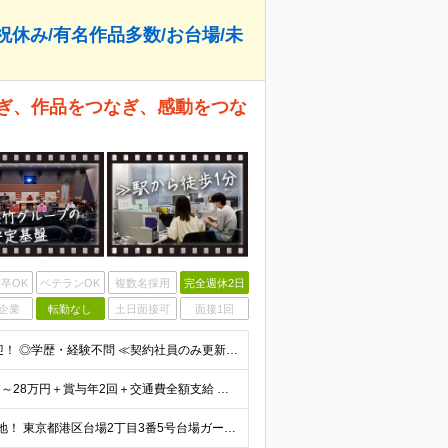
祝休み/有名作品多数/お台場/未
なぎ、作品をつなぎ、感動をつな
卒OK
ベテランOK
複数名採用
完全週休2日
企業
転勤なし
土日面接可
面接1回
＼正社員・契約社員を同時募集中／ ◎未経験の方も歓迎！ ◎学歴・経験不問 ≪契約社員のみ更新あり≫ ※契約の更新 有（契約期間満了時に判断） ※3か月更新以降6か月更新。6か月後正社員登用試験の資格
★賞与年2回＆交通費全額支給（規定あり） 月給21万円～28万円＋賞与年2回＋交通費全額支給 ※経験・スキルを考慮の上、決定します ※残業代は全額支給します ※試用期間3ヶ月間あり（期間中の給与・
◆ゆりかもめ「お台場海浜公園」駅より徒歩1分の好立地！ 東京都港区台場2丁目3番5号台場ガーデンシティビル7階 ※雇用形態による勤務地の差異はありません (変更の範囲)上記を除く当社関連勤務地