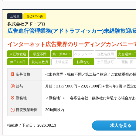
正社員
自己PR不要
株式会社アド・プロ
広告進行管理業務(アドトラフィッカー)未経験歓迎/
インターネット広告業界のリーディングカンパニー
未経験歓迎
学歴不問
第二新卒OK
ベテランOK
複数名採用
完全週休2
休日120日
賞与複数月
上場企業
転勤なし
土日面接可
面接1回
応募資格
給与
勤務地
目安残業時間
20時間以内
求人を見る
掲載終了予定日：
2026.08.13