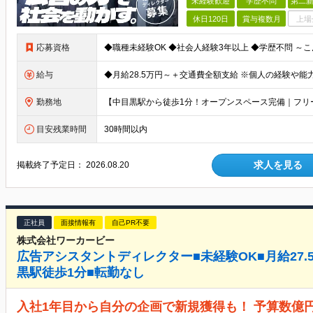
未経験歓迎
学歴不問
第二新
休日120日
賞与複数月
上場
応募資格
給与
勤務地
目安残業時間
30時間以内
求人を見る
掲載終了予定日：
2026.08.20
正社員
面接情報有
自己PR不要
株式会社ワーカービー
広告アシスタントディレクター■未経験OK■月給27.5
黒駅徒歩1分■転勤なし
入社1年目から自分の企画で新規獲得も！ 予算数億