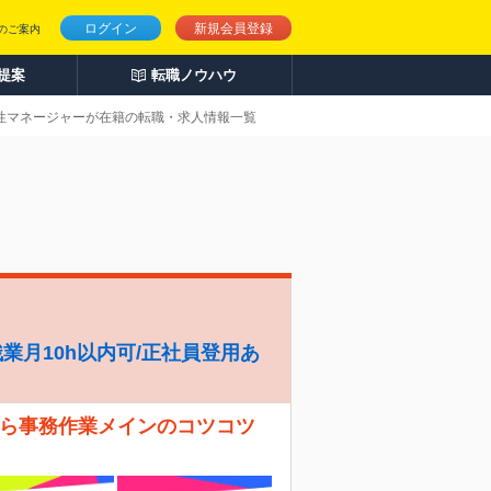
ログイン
新規会員登録
のご案内
人提案
転職ノウハウ
女性マネージャーが在籍の転職・求人情報一覧
/残業月10h以内可/正社員登用あ
から事務作業メインのコツコツ