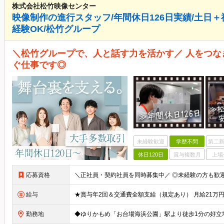
株式会社松竹映像センター
映像制作の進行スタッフ/年間休日126日実績/土日＋
経験OK/松竹グループ
＼松竹グループで、人と話す力を活かす／ 人をつ
ぐ仕事です◎
未経験歓迎
学歴不問
第二新
休日120日
賞与複数月
上場
応募資格
給与
勤務地