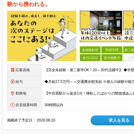
験から携われる。
未経験歓迎
学歴不問
第二新
休日120日
賞与複数月
上場
応募資格
給与
勤務地
目安残業時間
30時間以内
求人を見る
掲載終了予定日：
2026.08.20