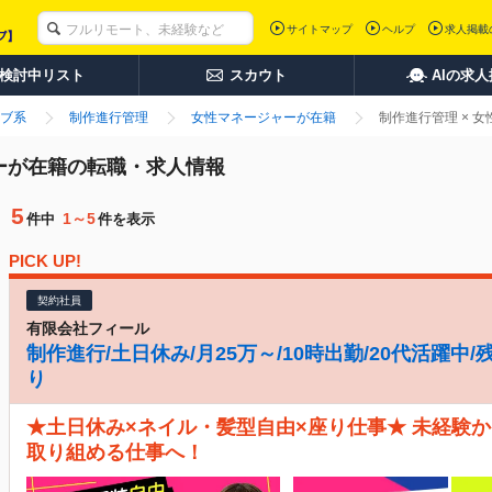
サイトマップ
ヘルプ
求人掲載
検討中リスト
スカウト
AIの求
ブ系
制作進行管理
女性マネージャーが在籍
制作進行管理 × 
ャーが在籍の転職・求人情報
5
1～5
件中
件を表示
PICK UP!
契約社員
有限会社フィール
制作進行/土日休み/月25万～/10時出勤/20代活躍中
り
★土日休み×ネイル・髪型自由×座り仕事★ 未経験
取り組める仕事へ！