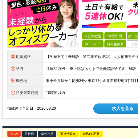
未経験歓迎
学歴不問
第二新
休日120日
賞与複数月
上場
応募資格
給与
勤務地
目安残業時間
10時間以内
求人を見る
掲載終了予定日：
2026.08.20
NEW
正社員
契約社員
面接情報有
自己PR不要