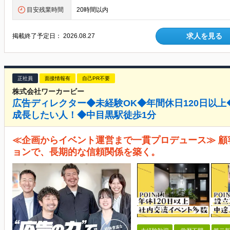
目安残業時間
20時間以内
求人を見る
掲載終了予定日：
2026.08.27
正社員
面接情報有
自己PR不要
株式会社ワーカービー
広告ディレクター◆未経験OK◆年間休日120日以
成長したい人！◆中目黒駅徒歩1分
≪企画からイベント運営まで一貫プロデュース≫ 
ョンで、長期的な信頼関係を築く。