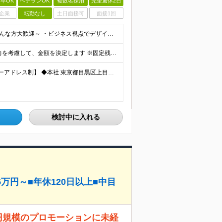
卒OK
ベテランOK
複数名採用
完全週休2日
企業
転勤なし
土日面接可
面接1回
◆職種未経験OK ◆社会人経験3年以上 ◆学歴不問 ～こんな方大歓迎～ ・ビジネス視点でデザインを考えられる方 ・複数案件を並行するマルチタスクが得意な方 ・自発的にコミュニケーションが取れる方 ・
◆月給28.5万円～＋交通費全額支給 ※個人の経験や能力を考慮して、金額を決定します ※固定残業代45時間分（月72,000円～）を含む。超過分は別途支給 ※試用期間3ヵ月（社会保険（雇用保険、労働
【中目黒駅から徒歩1分！オープンスペース完備｜フリーアドレス制】 ◆本社 東京都目黒区上目黒3-3-14 アサヒ電機朝日生命中目黒ビル8F ┕東急東横線／東京メトロ日比谷線「中目黒駅」から徒歩1分
検討中に入れる
万円～■年休120日以上■中目
円規模のプロモーションに未経