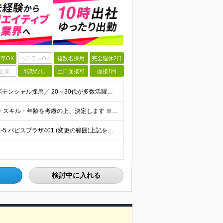
卒OK
ベテランOK
複数名採用
完全週休2日
企業
転勤なし
土日面接可
面接1回
【学歴不問！未経験・第二新卒歓迎◎】 ＼人柄重視のポテンシャル採用／ 20～30代が多数活躍中です！ ＼1つでも当てはまればぜひご応募を！／ □ 事務作業・デスクワークに興味がある方 □ チームで協
月給25万円～ ※上記はあくまで最低保証給です。経験・スキル・年齢を考慮の上、決定します ※固定残業代（月26時間分・40200円～）を含みます ※超過分は別途支給します ※試用期間3か月（期間中は
東小金井駅から徒歩3分♪ 東京都小金井市梶野町5丁目11-5 パピスプラザ401 (変更の範囲)上記を除く当社関連勤務地
検討中に入れる