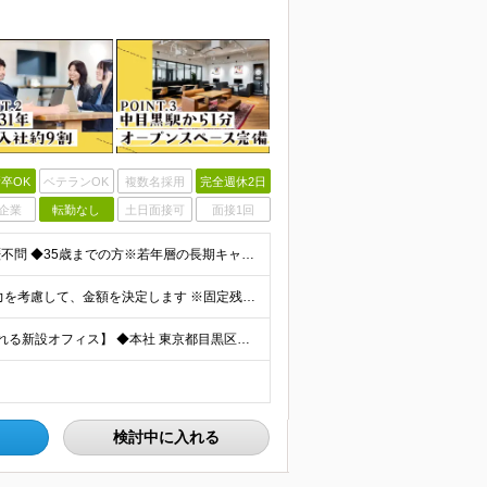
卒OK
ベテランOK
複数名採用
完全週休2日
企業
転勤なし
土日面接可
面接1回
【完全未経験・第二新卒OK！20～30代活躍中】 ◆学歴不問 ◆35歳までの方※若年層の長期キャリア形成のため ★こんな方、大歓迎です！ ・チームで協力して何かを作り上げることが好きな方 ・複数の
◆月給27.5万円～＋交通費全額支給 ※個人の経験や能力を考慮して、金額を決定します ※固定残業代45時間分（月69,400円～）を含む。超過した場合は別途全額支給します。 ※試用期間3ヵ月（社会保
【中目黒駅から徒歩1分！移転したばかりの開放感あふれる新設オフィス】 ◆本社 東京都目黒区上目黒3-3-14 アサヒ電機朝日生命中目黒ビル8F ┕東急東横線／東京メトロ日比谷線「中目黒駅」から徒歩1
検討中に入れる