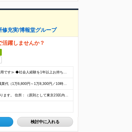
研修充実/博報堂グループ
で活躍しませんか？
日
≪出身業界・職種不問／第二新卒歓迎／ご意欲重視の採用です≫ ◆社会人経験を1年以上お持ちの方 ◆学問不問 ※入社後は研修とOJTで知識を身に付けることができ、 未経験の方でも着実に成長できるフォロ
月給：21万7,800円～23万7,800円＋賞与年2回 ※固定残業代（1万6,800円～1万8,300円／10時間相当分）を含みます。 超過分は別途支給します。 ※試用期間6ヶ月。その間、給与・待
＜勤務地1＞ 各広告会社・媒体社に常駐する場合があります。 住所：（原則として東京23区内） ＜勤務地2：本社＞ 住所：東京都渋谷区恵比寿4-20-3 恵比寿ガーデンプレイスタワー33F ※リモ
検討中に入れる