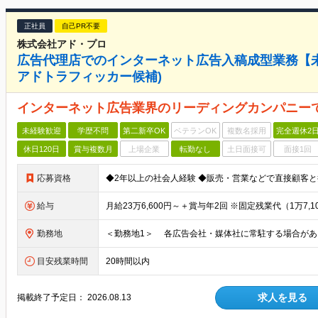
正社員
自己PR不要
株式会社アド・プロ
広告代理店でのインターネット広告入稿成型業務【未
アドトラフィッカー候補)
インターネット広告業界のリーディングカンパニー
未経験歓迎
学歴不問
第二新卒OK
ベテランOK
複数名採用
完全週休2
休日120日
賞与複数月
上場企業
転勤なし
土日面接可
面接1回
応募資格
給与
勤務地
目安残業時間
20時間以内
求人を見る
掲載終了予定日：
2026.08.13