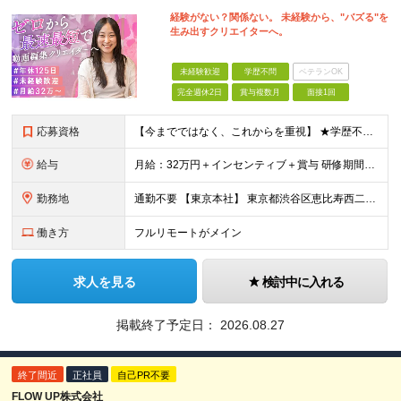
経験がない？関係ない。 未経験から、"バズる"を
生み出すクリエイターへ。
未経験歓迎
学歴不問
ベテランOK
完全週休2日
賞与複数月
面接1回
応募資格
【今までではなく、これからを重視】 ★学歴不問 ★職種未経験歓迎 ★業種未経験歓迎 ★社会人未経験歓迎 ★第二新卒歓迎 ★ブランクOK ★動画編集・デザイン制作の勉強を独学でしている方など ※基礎的
給与
月給：32万円＋インセンティブ＋賞与 研修期間中：月給25万円～ ＼ 頑張りはしっかり評価！ ／ 研修期間中でも、スキルの習得状況や成果に応じて月給27万円へ昇給が可能です。 【研修期間】 期
勤務地
通勤不要 【東京本社】 東京都渋谷区恵比寿西二丁目8番4号 EX恵比寿西ビル5階
働き方
フルリモートがメイン
求人を見る
検討中に入れる
掲載終了予定日：
2026.08.27
終了間近
正社員
自己PR不要
FLOW UP株式会社