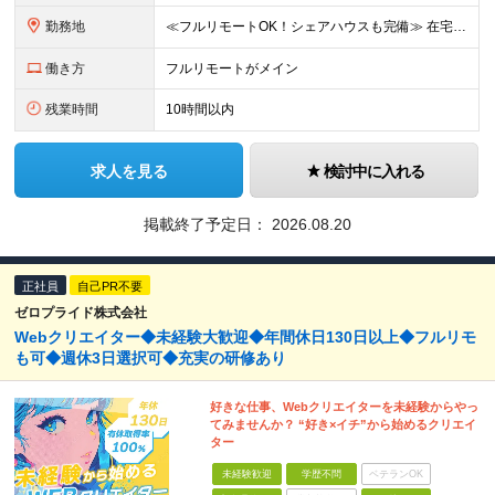
勤務地
≪フルリモートOK！シェアハウスも完備≫ 在宅勤務(通勤不要)、または希望により一都三県・大阪・名古屋・福岡を中心とした全国の各プロジェクト先での勤務となります。 ※直行直帰OK ★勤務エリアはご希望
働き方
フルリモートがメイン
残業時間
10時間以内
求人を見る
検討中に入れる
掲載終了予定日：
2026.08.20
正社員
自己PR不要
ゼロプライド株式会社
Webクリエイター◆未経験大歓迎◆年間休日130日以上◆フルリモ
も可◆週休3日選択可◆充実の研修あり
好きな仕事、Webクリエイターを未経験からやっ
てみませんか？ “好き×イチ”から始めるクリエイ
ター
未経験歓迎
学歴不問
ベテランOK