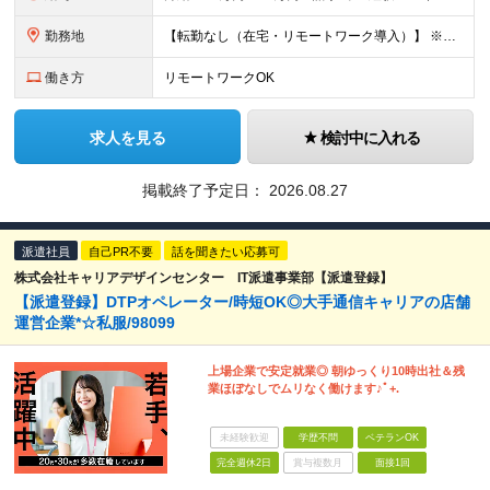
勤務地
【転勤なし（在宅・リモートワーク導入）】 ※フルリモートあり ※研修中に関しても下記となります。 【本社】 東京都千代田区神田和泉町1番地6-16ヤマトビル405 【プロジェクト先】 一都三県、北
働き方
リモートワークOK
求人を見る
検討中に入れる
掲載終了予定日：
2026.08.27
派遣社員
自己PR不要
話を聞きたい応募可
株式会社キャリアデザインセンター IT派遣事業部【派遣登録】
【派遣登録】DTPオペレーター/時短OK◎大手通信キャリアの店舗
運営企業*☆私服/98099
上場企業で安定就業◎ 朝ゆっくり10時出社＆残
業ほぼなしでムリなく働けます♪ﾟ+.
未経験歓迎
学歴不問
ベテランOK
完全週休2日
賞与複数月
面接1回