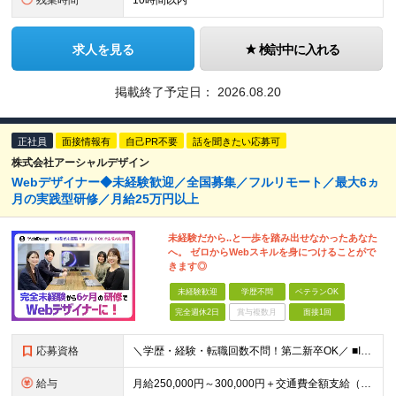
残業時間
10時間以内
求人を見る
検討中に入れる
掲載終了予定日：
2026.08.20
正社員
面接情報有
自己PR不要
話を聞きたい応募可
株式会社アーシャルデザイン
Webデザイナー◆未経験歓迎／全国募集／フルリモート／最大6ヵ
月の実践型研修／月給25万円以上
未経験だから..と一歩を踏み出せなかったあなた
へ。 ゼロからWebスキルを身につけることがで
きます◎
未経験歓迎
学歴不問
ベテランOK
完全週休2日
賞与複数月
面接1回
応募資格
＼学歴・経験・転職回数不問！第二新卒OK／ ■IT・Web業界の仕事に興味がある方 ■将来を見据えて手に職をつけたい方 ★20〜30代が活躍中︕同年代の仲間と⼀緒に働きたいという⽅にもピッタリです ★
給与
⽉給250,000円～300,000円＋交通費全額⽀給（正社員登⽤後︓昇給年4回） ※給与は経験・スキルなどを考慮の上、最終決定いたします ※上記額にはみなし残業代(⽉14時間分、2万4,648円分