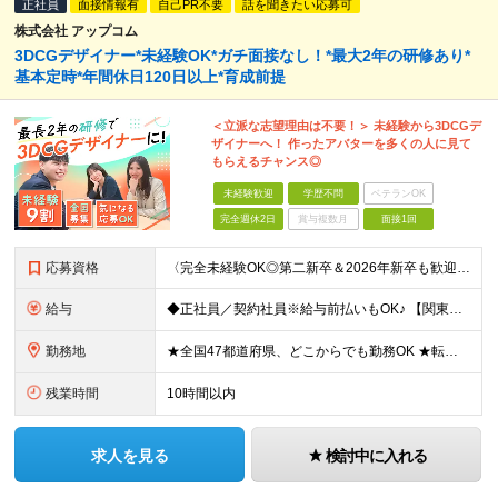
正社員
面接情報有
自己PR不要
話を聞きたい応募可
株式会社 アップコム
3DCGデザイナー*未経験OK*ガチ面接なし！*最大2年の研修あり*
基本定時*年間休日120日以上*育成前提
＜立派な志望理由は不要！＞ 未経験から3DCGデ
ザイナーへ！ 作ったアバターを多くの人に見て
もらえるチャンス◎
未経験歓迎
学歴不問
ベテランOK
完全週休2日
賞与複数月
面接1回
応募資格
〈完全未経験OK◎第二新卒＆2026年新卒も歓迎します！〉 ☆「VtubeやVRChatが気になる！」の志望動機でOK ☆社会人デビューOK／学歴・経歴不問 未経験スタート前提のポテンシャル採用。
給与
◆正社員／契約社員※給与前払いもOK♪ 【関東（一都三県）】 月給25万円～ ※固定残業代（月20時間分／月3万2383円）を含む。超過分は別途支給。 ※試用期間中の給与は月給23万円～ 【関東（北
勤務地
★全国47都道府県、どこからでも勤務OK ★転勤なし！腰を据えて活躍◎ ★マイカー通勤OK（拠点による） ★業務に慣れたら、ゆくゆくはリモート併用やフルリモートも可能 全国のお客様先にて勤務していた
残業時間
10時間以内
求人を見る
検討中に入れる