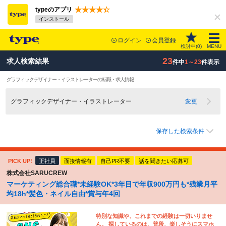
typeのアプリ
インストール
ログイン
会員登録
検討中(
0
)
MENU
23
求人検索結果
件中
1～23
件表示
グラフィックデザイナー・イラストレーターの転職・求人情報
グラフィックデザイナー・イラストレーター
変更
保存した検索条件
PICK UP!
正社員
面接情報有
自己PR不要
話を聞きたい応募可
株式会社SARUCREW
マーケティング総合職*未経験OK*3年目で年収900万円も*残業月平
均18h*髪色・ネイル自由*賞与年4回
特別な知識や、これまでの経験は一切いりませ
ん。 探しているのは、普段、楽しそうにスマホ