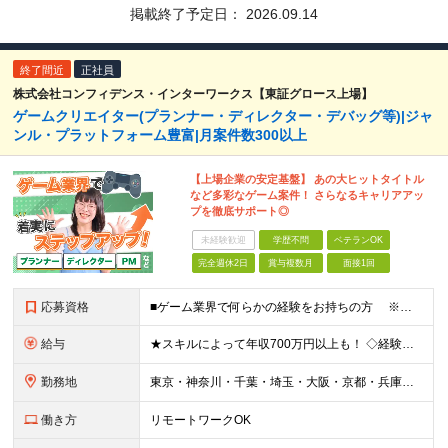
掲載終了予定日：
2026.09.14
終了間近
正社員
株式会社コンフィデンス・インターワークス【東証グロース上場】
ゲームクリエイター(プランナー・ディレクター・デバッグ等)|ジャ
ンル・プラットフォーム豊富|月案件数300以上
【上場企業の安定基盤】 あの大ヒットタイトル
など多彩なゲーム案件！ さらなるキャリアアッ
プを徹底サポート◎
未経験歓迎
学歴不問
ベテランOK
完全週休2日
賞与複数月
面接1回
応募資格
■ゲーム業界で何らかの経験をお持ちの方 ※直近のご経歴がゲーム業界の方は面接確約 ※下記のような業界で実務経験をお持ちの方もスキルを活かせます。 （アニメ・マンガ・テレビ・配信・映像・Webおよ
給与
★スキルによって年収700万円以上も！ ◇経験者 月給23万円～70万円+残業代+賞与 ◇未経験者 月給21万円以上+残業代+賞与 ※経験・スキル・年齢などを考慮の上、当社規定により決定(詳細は
勤務地
東京・神奈川・千葉・埼玉・大阪・京都・兵庫・福岡のプロジェクト先または本社・各支店（大阪・福岡） ※勤務地はご希望を考慮 ※Uターン・Iターンも歓迎 ※一部案件にリモートワーク可能な環境あり ★特
働き方
リモートワークOK