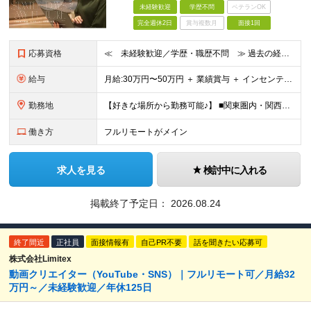
未経験歓迎
学歴不問
ベテランOK
完全週休2日
賞与複数月
面接1回
応募資格
≪ 未経験歓迎／学歴・職歴不問 ≫ 過去の経歴は一切不問。 「いままで」よりも「これから」を 重視した採用を行っています！ ▼▼こんな想いがある方大歓迎▼▼ ・WEBデザインに興味がある ・自由な環
給与
⽉給:30万円〜50万円 ＋ 業績賞与 ＋ インセンティブ賞与 経験者：35万円～ ※経験・スキルを考慮の上、決定します。 ※経験者は別途優遇！ ★試用期間6ヶ月（期間中は月給21万円～）
勤務地
【好きな場所から勤務可能♪】 ■関東圏内・関西圏内 または⾸都圏近郊のプロジェクト先 ★リモートワーク実施中（プロジェクトによりフルリモートもあり） ★転居を伴う転勤なし ★配属先は希望を最⼤限考慮
働き方
フルリモートがメイン
求人を見る
検討中に入れる
掲載終了予定日：
2026.08.24
終了間近
正社員
面接情報有
自己PR不要
話を聞きたい応募可
株式会社Limitex
動画クリエイター（YouTube・SNS）｜フルリモート可／月給32
万円～／未経験歓迎／年休125日