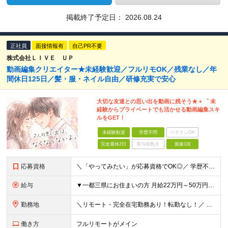
掲載終了予定日：
2026.08.24
正社員
面接情報有
自己PR不要
株式会社ＬＩＶＥ ＵＰ
動画編集クリエイター★未経験歓迎／フルリモOK／残業なし／年
間休日125日／髪・服・ネイル自由／研修充実で安心
大切な友達との思い出を動画に残そう★＋゜ 未
経験からプライベートでも活かせる動画編集スキ
ルをGET！
未経験歓迎
学歴不問
ベテランOK
完全週休2日
賞与複数月
面接1回
応募資格
＼「やってみたい」が応募資格でOK◎／ 学歴不問／未経験歓迎／業種未経験歓迎／社会人デビュー歓迎／第二新卒歓迎／ブランクOK 経験やスキルは一切不問。 大切なのは「挑戦してみたい」という気持ちです
給与
▼一都三県にお住まいの方 月給22万円～50万円＋インセンティブ＋賞与＋各種手当 ▼上記以外の地域にお住まいの方 月給21万円～50万円＋インセンティブ＋賞与＋各種手当 ※経験・能力を考慮して決定
勤務地
＼リモート・完全在宅勤務あり！転勤なし！／ 【47都道府県の好きな地域で働けます☆】 ★リモート・フルリモートも選択可能です！ └将来的には「お気に入りのカフェでテレワーク」 「日本全国、旅をしなが
働き方
フルリモートがメイン