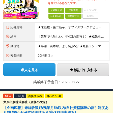
を見ているあなたです。
未経験歓迎
学歴不問
ベテランOK
完全週休2日
賞与複数月
面接1回
応募資格
★未経験・第二新卒、オフィスワークデビュー大歓迎 ★平均年齢は28.6歳！ ★20代の若手メンバーが中心になって活躍している職場です！ ●学歴不問 ※35歳以下の方（若年層の長期キャリア形成） ★こ
給与
【業界でも珍しい、年4回の賞与！】 ★成果次第でスピード昇給可 →20代で年収700万〜900万超も！ ■未経験：月給26〜30万円＋賞与年4回（業績による）＋各種手当 ※経験・スキルを考慮して決定
勤務地
★各線「渋谷駅」より徒歩5分 ★最新ランドマークオフィスです！ ★転勤はありません 【本社】 東京都渋谷区道玄坂2-25-12 道玄坂通 dogenzaka-dori 5階 ※(変更の範囲)上記を除
残業時間
20時間以内
求人を見る
検討中に入れる
掲載終了予定日：
2026.08.27
NEW
正社員
面接情報有
自己PR不要
大原出版株式会社（資格の大原）
【企画広報】未経験歓迎/残業月5h以内/自社資格講座の割引制度あ
り/賞与5か月分支給実績あり/育休取得実績あり