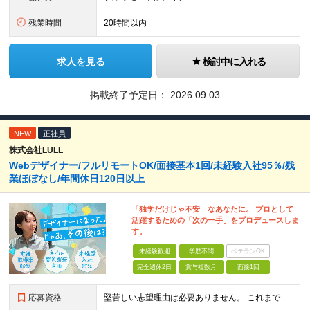
残業時間
20時間以内
求人を見る
検討中に入れる
掲載終了予定日：
2026.09.03
NEW
正社員
株式会社LULL
Webデザイナー/フルリモートOK/面接基本1回/未経験入社95％/残
業ほぼなし/年間休日120日以上
「独学だけじゃ不安」なあなたに。 プロとして
活躍するための「次の一手」をプロデュースしま
す。
未経験歓迎
学歴不問
ベテランOK
完全週休2日
賞与複数月
面接1回
応募資格
堅苦しい志望理由は必要ありません。 これまでの経験や経歴よりも、私たちは“これから”を重視します。 ★学歴・経歴不問 ★完全未経験OK ★社会人デビュー歓迎 ★第二新卒OK ＼当てはまる方はぜひご