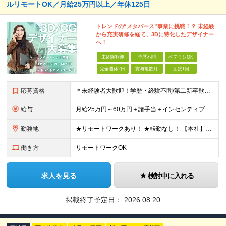
ルリモートOK／月給25万円以上／年休125日
トレンドの“メタバース”事業に挑戦！？ 未経験
から充実研修を経て、3Dに特化したデザイナー
へ！
未経験歓迎
学歴不問
ベテランOK
完全週休2日
賞与複数月
面接1回
応募資格
＊未経験者大歓迎！学歴・経験不問/第二新卒歓迎/WEB面接可能＊ ▼未経験歓迎＆完全ポテンシャル採用！▼ 基礎のキソから学べる研修があるので経験は一切不問！ 面接では「あなたの想い」を教えてくださ
給与
月給25万円～60万円＋諸手当＋インセンティブ ★Point 100％年収UPでの待遇提示も可能！ ※経験者であれば、100%年収アップも実現可能です。 【インセンティブについて】 プロジェクト報
勤務地
★リモートワークあり！ ★転勤なし！ 【本社】東京都港区西新橋２丁目４−３ プロス西新橋ビル６階 【プロジェクト先】東京都・神奈川県・千葉県・埼玉など多数！ ※希望を考慮の上、配属プロジェクトを決
働き方
リモートワークOK
求人を見る
検討中に入れる
掲載終了予定日：
2026.08.20