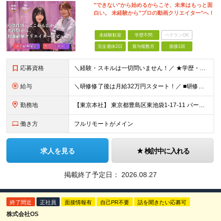
"できない"から始めるからこそ、未来はもっと面
白い。 未経験から"プロの動画クリエイター"へ！
未経験歓迎
学歴不問
ベテランOK
完全週休2日
賞与複数月
面接1回
応募資格
＼経験・スキルは一切問いません！／ ★学歴・職歴不問 ★未経験・第二新卒歓迎！ ★正社員デビューも応援します！
給与
＼研修修了後は月給32万円スタート！／ ■研修修了後 月給32万円＋賞与＋インセンティブ賞与 ※残業代は別途支給 ▽研修期間（6カ月）▽ 【経験者】 （営業・接客・マーケティングなどの経験をお持
勤務地
【東京本社】 東京都豊島区東池袋1-17-11 パークハイツ池袋
働き方
フルリモートがメイン
求人を見る
検討中に入れる
掲載終了予定日：
2026.08.27
終了間近
正社員
面接情報有
自己PR不要
話を聞きたい応募可
株式会社OS