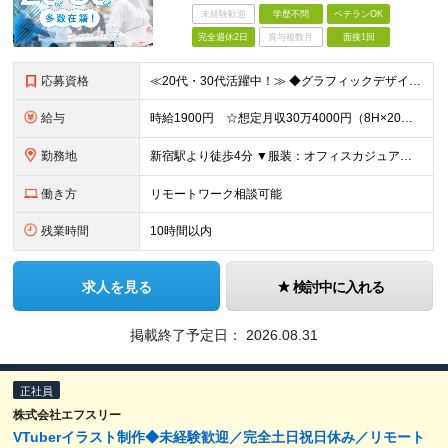
未経験歓迎
学歴不問
ベテランOK
完全週休2日
賞与複数月
面接1回
応募資格
≪20代・30代活躍中！≫ ◆グラフィックデザイナーとしての実務経験 ◆販促ツール制作の経験 ※ブランクがある方やこれまでのご経験に自信がない方も、まずはお気軽にご応募ください！ ※ご経歴をなるべく
給与
時給1900円 ☆想定月収30万4000円（8H×20日） ※交通費全額支給
勤務地
新宿駅より徒歩4分 ▼服装：オフィスカジュアル ▼働き方：基本出社 ※ご家庭の事情等やむを得ない場合は在宅勤務も相談可能です。 ▼受動喫煙対策：屋内禁煙
働き方
リモートワーク相談可能
残業時間
10時間以内
求人を見る
検討中に入れる
掲載終了予定日：
2026.08.31
正社員
株式会社エフスリー
VTuberイラスト制作◆未経験歓迎／完全土日祝日休み／リモート