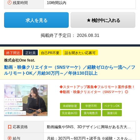
残業時間
10時間以内
求人を見る
検討中に入れる
掲載終了予定日：
2026.08.31
終了間近
正社員
自己PR不要
話を聞きたい応募可
株式会社One feat.
動画・映像クリエイター（SNSマーケ）／経験ゼロから一流へ／フ
ルリモートOK／月給30万円～／年休130日以上
◆スタートアップ募集◆フルリモート案件多数！
◆動画・映像クリエイター（SNSマーケ）◎
未経験歓迎
学歴不問
ベテランOK
完全週休2日
賞与複数月
面接1回
応募資格
動画編集やSNS、3Dデザインに興味がある方大歓迎！ ―★ 未経験者大歓迎！学歴・経験不問/第二新卒歓迎/WEB面接可能！ ★― 「パソコンの電源ってどうやって入れるの？」 「ワードもエクセルも使
給与
月給：30万円～60万円＋諸手当 ※経験・スキルを考慮して決定します。 試用期間中： 一都三県：月給21万円以上 ※試用期間：6ヶ月～ ※試用期間中は、契約社員となります。