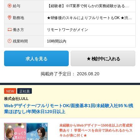
給与
【経験者】※IT業界で何らかの実務経験がある方 月給35万円～＋業績賞与＋交通費＋各種手当 ※固定残業代（30時間分／6万6,610円～）を含む。超過分は追加支給。 能力やスキルを考慮し、初任給を決定
勤務地
★研修後のスキルによりフルリモートもOK ★渋谷駅徒歩2分！100席の新しいコワーキングスペース完備 ★本社、東京都、神奈川県、埼玉県、千葉県などのプロジェクト先 【本社】 東京都渋谷区渋谷3-10
働き方
リモートワークがメイン
残業時間
10時間以内
求人を見る
検討中に入れる
掲載終了予定日：
2026.08.20
NEW
正社員
株式会社LULL
Webデザイナー/フルリモートOK/面接基本1回/未経験入社95％/残
業ほぼなし/年間休日120日以上
未経験からWebデザイナー1500名以上の育成実
勢あり！ 学習ペースを自分で決められるからス
キルが身に付く★