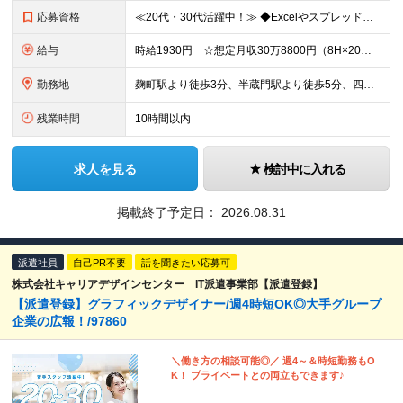
応募資格
≪20代・30代活躍中！≫ ◆Excelやスプレッドシートの基本的な操作が可能な方 ◆チラシやPOPのデザインの実務経験 ※ポートフォリオの提出が必須になります ※ブランクがある方やこれまでのご経
給与
時給1930円 ☆想定月収30万8800円（8H×20日） ※交通費全額支給
勤務地
麹町駅より徒歩3分、半蔵門駅より徒歩5分、四ツ谷駅より徒歩10分 ▼服装：私服 ▼受動喫煙対策：屋内禁煙
残業時間
10時間以内
求人を見る
検討中に入れる
掲載終了予定日：
2026.08.31
派遣社員
自己PR不要
話を聞きたい応募可
株式会社キャリアデザインセンター IT派遣事業部【派遣登録】
【派遣登録】グラフィックデザイナー/週4時短OK◎大手グループ
企業の広報！/97860
＼働き方の相談可能◎／ 週4～＆時短勤務もO
K！ プライベートとの両立もできます♪