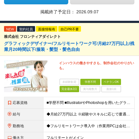
掲載終了予定日：
2026.09.07
NEW
契約社員
面接情報有
自己PR不要
株式会社 フロンティアダイレクト
グラフィックデザイナー/フルリモートワーク可/月給27万円以上/残
業月20時間以下/服装・髪型・髪色自由
インハウスの働きやすさも、制作会社のやりがい
も。
未経験歓迎
学歴不問
ベテランOK
完全週休2日
賞与複数月
面接1回
応募資格
■学歴不問 ■IllustratorやPhotoshopを用いたグラフィックデザインの実務経験（2年以上） ≪こんな方は歓迎！≫ ◆指示書そのままのデザインをつくるのではなく、伝わるデザインを模索&
給与
◆月給27万円以上 ※経験やスキルに応じて優遇いたします ※試用期間1ヶ月（期間中の給与・待遇に差異はございません） ※上記金額にはみなし残業代40時間分(6万円)を含み、超過分は別途支給いたします
勤務地
◆フルリモートワーク導入中（作業用PCは会社から支給） ◆出社日を合わせてランチ会をするなど定期的に社内コミュニケーションも図っています！ 本社/東京都渋谷区渋谷3-3-5 NBF渋谷イースト ≪
働き方
フルリモートがメイン