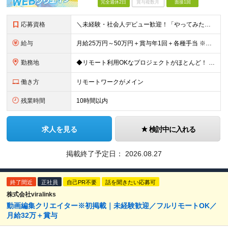
完全週休2日
賞与複数月
面接1回
応募資格
＼未経験・社会人デビュー歓迎！「やってみたい」が志望動機でもOK／ ◆学歴不問 ◎意欲・人柄重視の採用です！ ◎応募にあたって必須の条件はありません！ ┗社会人経験がない ┗ブランクがある という方
給与
月給25万円～50万円＋賞与年1回＋各種手当 ※経験・能力などを考慮の上、決定いたします ※月給には固定残業代（月1万5691円/9時間分）を含みます ┗超過分は別途支給 ┗残業が0時間の場合も全額
勤務地
◆リモート利用OKなプロジェクトがほとんど！ ◆フルリモート（完全在宅）OKなプロジェクトも！ ◆週休3日の案件もあり！ ☆★全国で採用中★☆ 本社（東京都港区）または 全国47都道府県の プロジェ
働き方
リモートワークがメイン
残業時間
10時間以内
求人を見る
検討中に入れる
掲載終了予定日：
2026.08.27
終了間近
正社員
自己PR不要
話を聞きたい応募可
株式会社viralinks
動画編集クリエイター※初掲載｜未経験歓迎／フルリモートOK／
月給32万＋賞与