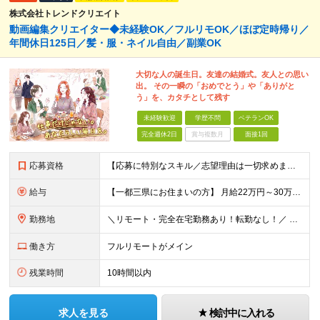
株式会社トレンドクリエイト
動画編集クリエイター◆未経験OK／フルリモOK／ほぼ定時帰り／
年間休日125日／髪・服・ネイル自由／副業OK
大切な人の誕生日。友達の結婚式。友人との思い
出。 その一瞬の「おめでとう」や「ありがと
う」を、カタチとして残す
未経験歓迎
学歴不問
ベテランOK
完全週休2日
賞与複数月
面接1回
応募資格
【応募に特別なスキル／志望理由は一切求めません！】 学歴不問／職種・業種未経験歓迎／面接は1回のみ！ ☆彡10名以上の仲間を大募集！ 未経験・第二新卒・初めての正社員も大歓迎！ 「動画を見るのが
給与
【一都三県にお住まいの方】 月給22万円～30万円+インセンティブ ※経験・能力を考慮して決定。経験がある場合は、スキルに応じた月給額でスタートします。 ※上記には固定残業代（10時間分／15,000
勤務地
＼リモート・完全在宅勤務あり！転勤なし！／ 【47都道府県の好きな地域で働けます☆彡】 ★リモート・フルリモートも選択可能です！ └将来的には「お気に入りのカフェでテレワーク」 「日本全国、旅をしな
働き方
フルリモートがメイン
残業時間
10時間以内
求人を見る
検討中に入れる