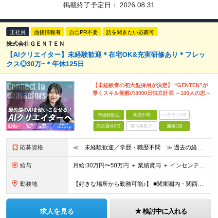
掲載終了予定日：
2026.08.31
正社員
面接情報有
自己PR不要
話を聞きたい応募可
株式会社ＧＥＮＴＥＮ
【AIクリエイター】未経験歓迎＊在宅OK&充実研修あり＊フレッ
クス◎30万~＊年休125日
【未経験者の初大型採用が決定】 “GENTEN”が
導くスキル覚醒の3000日独立計画 ～100人の志～
未経験歓迎
学歴不問
ベテランOK
完全週休2日
賞与複数月
面接1回
応募資格
≪ 未経験歓迎／学歴・職歴不問 ≫ 過去の経歴は一切不問。 「いままで」よりも「これから」を 重視した採用を行っています！ ▼▼こんな想いがある方大歓迎▼▼ ・WEBデザインに興味がある ・自由な環
給与
⽉給:30万円〜50万円 ＋ 業績賞与 ＋ インセンティブ賞与 経験者：35万円～ ※経験・スキルを考慮の上、決定します。 ※経験者は別途優遇！ ★試用期間6ヶ月（期間中は月給21万円～）
勤務地
【好きな場所から勤務可能♪】 ■関東圏内・関西圏内 または⾸都圏近郊のプロジェクト先 ★リモートワーク実施中（プロジェクトによりフルリモートもあり） ★転居を伴う転勤なし ★配属先は希望を最⼤限考慮
求人を見る
検討中に入れる