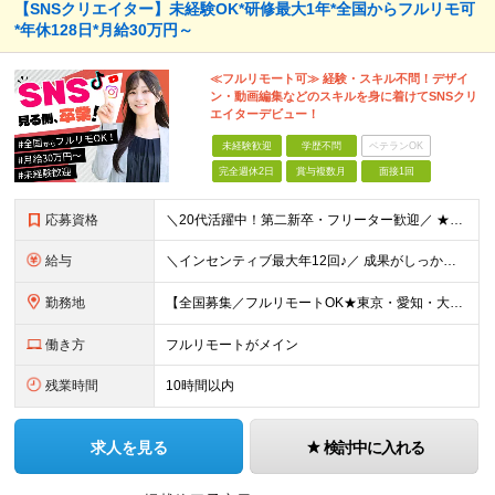
【SNSクリエイター】未経験OK*研修最大1年*全国からフルリモ可
*年休128日*月給30万円～
≪フルリモート可≫ 経験・スキル不問！デザイ
ン・動画編集などのスキルを身に着けてSNSクリ
エイターデビュー！
未経験歓迎
学歴不問
ベテランOK
完全週休2日
賞与複数月
面接1回
応募資格
＼20代活躍中！第二新卒・フリーター歓迎／ ★未経験歓迎！学歴・転職回数不問★ ◎Instagram／TikTok／X／YouTubeなど、 SNSを見るのが好きな方大歓迎です♪ ＼100％ポテ
給与
＼インセンティブ最大年12回♪／ 成果がしっかり収入に反映される給与制度です！ ■月給30万円＋インセンティブ（最大年12回） ★スキル、適性に応じて優遇 【試用期間について】 ・期間：6ヶ月 ・
勤務地
【全国募集／フルリモートOK★東京・愛知・大阪・福岡で積極採用中】 在宅勤務、または関東（東京）または中部（名古屋）、関西（大阪）九州（福岡）のプロジェクト先 ★フルリモート可（通勤不要） ★あなた
働き方
フルリモートがメイン
残業時間
10時間以内
求人を見る
検討中に入れる