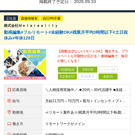
掲載終了予定日：
2026.09.10
正社員
面接情報有
自己PR不要
株式会社Ｍｅｔａｒｅａｌｉｔｙ
動画編集#フルリモート#未経験OK#残業月平均3時間以下#土日祝
休み#年休128日
【残業ほぼなし×リモートOK】 働き方も、プラ
イベートも可能性が広がる！ 動画編集で、毎日
が楽しくなる！
未経験歓迎
学歴不問
ベテランOK
完全週休2日
賞与複数月
面接1回
応募資格
＼人柄採用実施中／ ★20代～30代活躍中 ■未経験OK ■学歴不問 ■第二新卒歓迎 ■ブランクOK 【こんな方、ぴったりです！】 □ コミュニケーションを大切にできる方 →チーム連携やクライアント
給与
月給21万円～70万円＋賞与＋インセンティブ＋各種手当 ◎インセンティブ 5万～90万円等の支給実績あり！ 貴方の頑張りをしっかり評価します。 【各種手当】 ■賞与年1回 ■昇給年1回（初年度は2
勤務地
≪リモート案件あり/残業月平均3時間以下/転勤なし/駅から徒歩4分≫ 東京本社、または関東・関西のプロジェクト先 【本社】 東京都豊島区東池袋一丁目17番11号 パークハイツ池袋1105号 【大阪
働き方
リモートワークがメイン