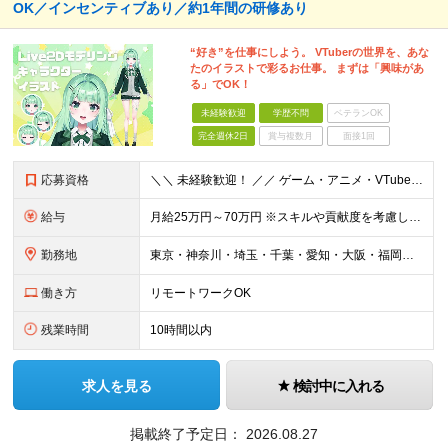
OK／インセンティブあり／約1年間の研修あり
“好き”を仕事にしよう。 VTuberの世界を、あな
たのイラストで彩るお仕事。 まずは「興味があ
る」でOK！
未経験歓迎
学歴不問
ベテランOK
完全週休2日
賞与複数月
面接1回
応募資格
＼＼ 未経験歓迎！ ／／ ゲーム・アニメ・VTuberが好き クリエイティブに挑戦してみたい そんな気持ちがあれば大歓迎です！ 「この仕事、気になる！」それだけでOK。 チャレンジする一歩目を応援し
給与
月給25万円～70万円 ※スキルや貢献度を考慮して決定します。 ※試用期間中は、契約社員（月給は20万円～＋交通費）となります。 ◆インセンティブ・臨時ボーナス制度あり ◆昇給査定あり
勤務地
東京・神奈川・埼玉・千葉・愛知・大阪・福岡のプロジェクト先 ◎事前相談のうえ、自宅から通いやすい勤務地へ配属します。 ◎転居を伴う転勤はありません ＜本社＞ 東京都目黒区大橋2丁目24-1 ハイネス
働き方
リモートワークOK
残業時間
10時間以内
求人を見る
検討中に入れる
掲載終了予定日：
2026.08.27