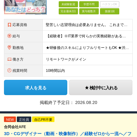
未経験歓迎
学歴不問
ベテランOK
完全週休2日
賞与複数月
面接1回
応募資格
堅苦しい志望理由は必要ありません。 これまでの経験や経歴よりも、私たちは“これから”を重視します。 ★学歴・経歴不問 ★完全未経験OK ★社会人デビュー歓迎 ★第二新卒OK ＼当てはまる方はぜひご
給与
【経験者】※IT業界で何らかの実務経験がある方 月給35万円～＋業績賞与＋交通費＋各種手当 ※固定残業代（30時間分／6万6,610円～）を含む。超過分は追加支給。 能力やスキルを考慮し、初任給を決定
勤務地
★研修後のスキルによりフルリモートもOK ★渋谷駅徒歩2分！100席の新しいコワーキングスペース完備 ★本社、東京都、神奈川県、埼玉県、千葉県などのプロジェクト先 【本社】 東京都渋谷区渋谷3-10
働き方
リモートワークがメイン
残業時間
10時間以内
求人を見る
検討中に入れる
掲載終了予定日：
2026.08.20
NEW
正社員
自己PR不要
合同会社AFE
3D・CGデザイナー（動画・映像制作）／経験ゼロから一流へ／フ