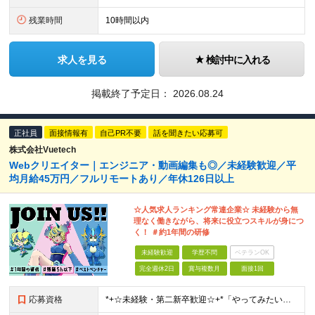
残業時間
10時間以内
求人を見る
検討中に入れる
掲載終了予定日：
2026.08.24
正社員
面接情報有
自己PR不要
話を聞きたい応募可
株式会社Vuetech
Webクリエイター｜エンジニア・動画編集も◎／未経験歓迎／平
均月給45万円／フルリモートあり／年休126日以上
☆人気求人ランキング常連企業☆ 未経験から無
理なく働きながら、将来に役立つスキルが身につ
く！ ＃約1年間の研修
未経験歓迎
学歴不問
ベテランOK
完全週休2日
賞与複数月
面接1回
応募資格
*+☆未経験・第⼆新卒歓迎☆+*「やってみたい」で挑戦OK◎ ⼿に職をつけて憧れのWeb業界へ♪ 「 スキルに自信がない・・・ 」 「 デザイナーやエンジニアは興味あるけどよくわからない・・・ 」