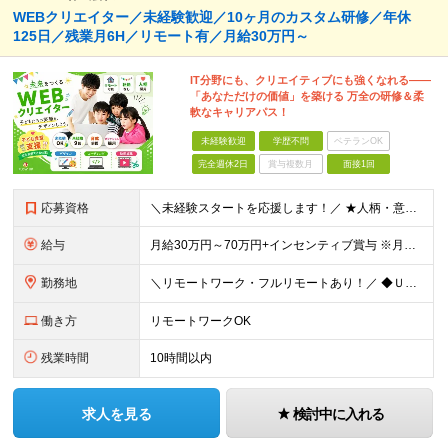
WEBクリエイター／未経験歓迎／10ヶ月のカスタム研修／年休
125日／残業月6H／リモート有／月給30万円～
IT分野にも、クリエイティブにも強くなれる――
「あなただけの価値」を築ける 万全の研修＆柔
軟なキャリアパス！
未経験歓迎
学歴不問
ベテランOK
完全週休2日
賞与複数月
面接1回
応募資格
＼未経験スタートを応援します！／ ★人柄・意欲を重視した採用★ 育成を前提とした採用のため、 「PCに触ったことがほとんどない…」という方の挑戦も歓迎！ ＜例えば…＞ ●やりたいことはあるけど、ス
給与
月給30万円～70万円+インセンティブ賞与 ※月給額は経験・スキルを考慮の上、決定いたします。 【インセンティブについて】 自社サービスを提案し、サービス化した場合、一部の利益をインセンティブとして
勤務地
＼リモートワーク・フルリモートあり！／ ◆Ｕ・Ｉターン歓迎 ◆転居を伴う転勤はありません。 ◆配属先はお住まいや希望を考慮し決定します。 ◆マイカー通勤OK（駐車場あり／プロジェクトによる） 【本
働き方
リモートワークOK
残業時間
10時間以内
求人を見る
検討中に入れる