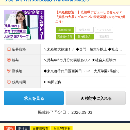
【未経験歓迎！】広報職デビューしませんか？
『資格の大原』グループの安定基盤でのびのび働
こう♪
未経験歓迎
学歴不問
ベテランOK
完全週休2日
賞与複数月
面接1回
応募資格
＼未経験大歓迎！／ ◆専門・短大卒以上 ◆社会人経験がある方 いろいろやってみたい！という意欲があればOK◎
給与
＼賞与年5カ月分の実績あり／ ★社会人経験の年数に応じて給与アップ！ ★実績に応じたベースアップも年1回実施しています ★資格等をお持ちの方は、月給40万円可能！ 【想定年収】400～800万円
勤務地
◆東京都千代田区西神田1-1-3 大原学園7号館 (変更の範囲)上記を除く当社関連勤務地
残業時間
10時間以内
求人を見る
検討中に入れる
掲載終了予定日：
2026.09.03
NEW
正社員
面接情報有
自己PR不要