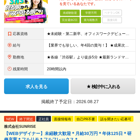
を見ているあなたです。
未経験歓迎
学歴不問
ベテランOK
完全週休2日
賞与複数月
面接1回
応募資格
★未経験・第二新卒、オフィスワークデビュー大歓迎 ★平均年齢は28.6歳！ ★20代の若手メンバーが中心になって活躍している職場です！ ●学歴不問 ※35歳以下の方（若年層の長期キャリア形成） ★こ
給与
【業界でも珍しい、年4回の賞与！】 ★成果次第でスピード昇給可 →20代で年収700万〜900万超も！ ■未経験：月給26〜30万円＋賞与年4回（業績による）＋各種手当 ※経験・スキルを考慮して決定
勤務地
★各線「渋谷駅」より徒歩5分 ★最新ランドマークオフィスです！ ★転勤はありません 【本社】 東京都渋谷区道玄坂2-25-12 道玄坂通 dogenzaka-dori 5階 ※(変更の範囲)上記を除
残業時間
20時間以内
求人を見る
検討中に入れる
掲載終了予定日：
2026.08.27
NEW
終了間近
正社員
面接情報有
自己PR不要
話を聞きたい応募可
株式会社SUNRISE
【WEBデザイナー】未経験大歓迎＊月給30万円＊年休125日＊研
修充実＊フルリモ＊フルフレックス＊