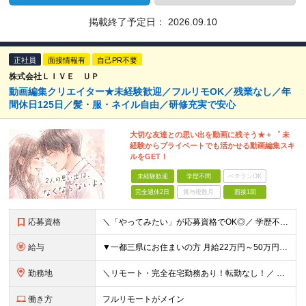
掲載終了予定日：
2026.09.10
正社員
面接情報有
自己PR不要
株式会社ＬＩＶＥ ＵＰ
動画編集クリエイター★未経験歓迎／フルリモOK／残業なし／年
間休日125日／髪・服・ネイル自由／研修充実で安心
大切な友達との思い出を動画に残そう★＋゜ 未
経験からプライベートでも活かせる動画編集スキ
ルをGET！
未経験歓迎
学歴不問
ベテランOK
完全週休2日
賞与複数月
面接1回
応募資格
＼「やってみたい」が応募資格でOK◎／ 学歴不問／未経験歓迎／業種未経験歓迎／社会人デビュー歓迎／第二新卒歓迎／ブランクOK 経験やスキルは一切不問。 大切なのは「挑戦してみたい」という気持ちです
給与
▼一都三県にお住まいの方 月給22万円～50万円＋インセンティブ＋賞与＋各種手当 ▼上記以外の地域にお住まいの方 月給21万円～50万円＋インセンティブ＋賞与＋各種手当 ※経験・能力を考慮して決定
勤務地
＼リモート・完全在宅勤務あり！転勤なし！／ 【47都道府県の好きな地域で働けます☆】 ★リモート・フルリモートも選択可能です！ └将来的には「お気に入りのカフェでテレワーク」 「日本全国、旅をしなが
働き方
フルリモートがメイン