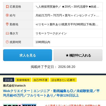
応募資格
＼人柄採用実施中／ ★20代～30代活躍中 ■未経験OK ■学歴不問 ■第二新卒歓迎 ■ブランクOK 【こんな方、ぴったりです！】 □ コミュニケーションを大切にできる方 →チーム連携やクライアント
給与
月給21万円～70万円＋賞与＋インセンティブ＋各種手当 ◎インセンティブ 5万～90万円等の支給実績あり！ 貴方の頑張りをしっかり評価します。 【各種手当】 ■賞与年1回 ■昇給年1回（初年度は2
勤務地
≪リモート案件あり/残業月平均3時間以下/転勤なし/駅から徒歩4分≫ 東京本社、または関東・関西のプロジェクト先 【本社】 東京都豊島区東池袋一丁目17番11号 パークハイツ池袋1105号 【大阪
働き方
リモートワークがメイン
残業時間
10時間以内
求人を見る
検討中に入れる
掲載終了予定日：
2026.08.20
正社員
面接情報有
自己PR不要
話を聞きたい応募可
株式会社Vuetech
Webクリエイター｜エンジニア・動画編集も◎／未経験歓迎／平
均月給45万円／フルリモートあり／年休126日以上
☆人気求人ランキング常連企業☆ 未経験から無