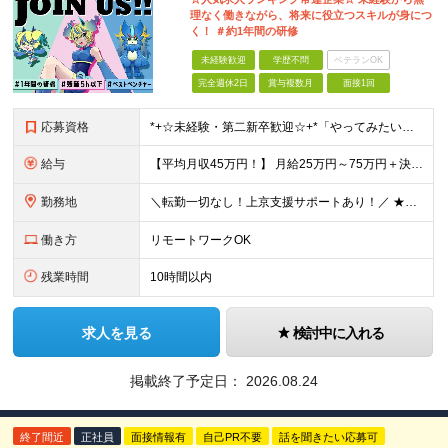
理なく働きながら、将来に役立つスキルが身につ
く！ ＃約1年間の研修
未経験歓迎
学歴不問
ベテランOK
完全週休2日
賞与複数月
面接1回
応募資格
*+☆未経験・第⼆新卒歓迎☆+*「やってみたい」で挑戦OK◎ ⼿に職をつけて憧れのWeb業界へ♪ 「 スキルに自信がない・・・ 」 「 デザイナーやエンジニアは興味あるけどよくわからない・・・ 」
給与
【平均月収45万円！】 月給25万円～75万円＋決算賞与＋インセンティブ 【研修期間中】 ⽉給22.1万円〜30万円＋インセンティブ ＼年収400万円UPの事例も多数！／ 【デビュー1年目】 ⽉給
勤務地
＼転勤一切なし！上京支援サポートあり！／ ★リモートワークも可！／希望を考慮★ 全国、⼀都三県、関東、中部、関⻄、中国、九州など多数 【本社】東京都新宿区新宿1-19-10 サンモールクレスト5F
働き方
リモートワークOK
残業時間
10時間以内
求人を見る
検討中に入れる
掲載終了予定日：
2026.08.24
終了間近
正社員
面接情報有
自己PR不要
話を聞きたい応募可