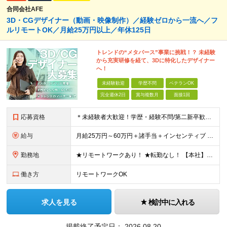
合同会社AFE
3D・CGデザイナー（動画・映像制作）／経験ゼロから一流へ／フ
ルリモートOK／月給25万円以上／年休125日
トレンドの“メタバース”事業に挑戦！？ 未経験
から充実研修を経て、3Dに特化したデザイナー
へ！
未経験歓迎
学歴不問
ベテランOK
完全週休2日
賞与複数月
面接1回
応募資格
＊未経験者大歓迎！学歴・経験不問/第二新卒歓迎/WEB面接可能＊ ▼未経験歓迎＆完全ポテンシャル採用！▼ 基礎のキソから学べる研修があるので経験は一切不問！ 面接では「あなたの想い」を教えてくださ
給与
月給25万円～60万円＋諸手当＋インセンティブ ★Point 100％年収UPでの待遇提示も可能！ ※経験者であれば、100%年収アップも実現可能です。 【インセンティブについて】 プロジェクト報
勤務地
★リモートワークあり！ ★転勤なし！ 【本社】東京都港区西新橋２丁目４−３ プロス西新橋ビル６階 【プロジェクト先】東京都・神奈川県・千葉県・埼玉など多数！ ※希望を考慮の上、配属プロジェクトを決
働き方
リモートワークOK
求人を見る
検討中に入れる
掲載終了予定日：
2026.08.20