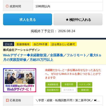
残業時間
10時間以内
求人を見る
検討中に入れる
掲載終了予定日：
2026.08.24
正社員
面接情報有
自己PR不要
話を聞きたい応募可
株式会社アーシャルデザイン
Webデザイナー◆未経験歓迎／全国募集／フルリモート／最大6ヵ
月の実践型研修／月給25万円以上
未経験だから..と一歩を踏み出せなかったあなた
へ。 ゼロからWebスキルを身につけることがで
きます◎
未経験歓迎
学歴不問
ベテランOK
完全週休2日
賞与複数月
面接1回
応募資格
＼学歴・経験・転職回数不問！第二新卒OK／ ■IT・Web業界の仕事に興味がある方 ■将来を見据えて手に職をつけたい方 ★20〜30代が活躍中︕同年代の仲間と⼀緒に働きたいという⽅にもピッタリです ★