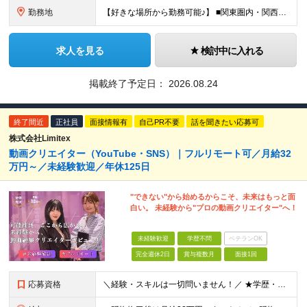
勤務地
【好きな場所から勤務可能♪】 ■関東圏内・関西圏内 または⾸都圏近郊のプロジェクト先 ★リモートワーク実施中（プロジェクトによりフルリモートもあり） ★転居を伴う転勤なし ★配属先は希望を最⼤限考慮
求人を見る
検討中に入れる
掲載終了予定日：
2026.08.24
終了間近
正社員
面接情報有
自己PR不要
話を聞きたい応募可
株式会社Limitex
動画クリエイター（YouTube・SNS）｜フルリモート可／月給32
万円～／未経験歓迎／年休125日
"できない"から始めるからこそ、未来はもっと面
白い。 未経験から"プロの動画クリエイター"へ！
未経験歓迎
学歴不問
ベテランOK
完全週休2日
賞与複数月
面接1回
応募資格
＼経験・スキルは一切問いません！／ ★学歴・職歴不問 ★未経験・第二新卒歓迎！ ★正社員デビューも応援します！