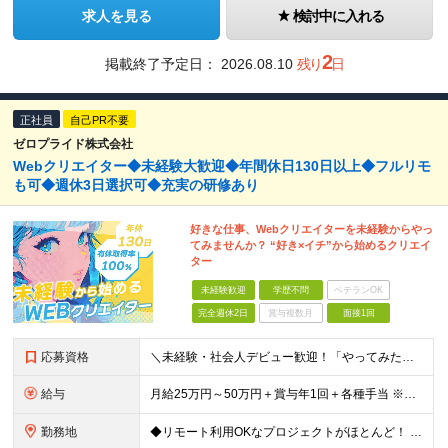
求人を見る
検討中に入れる
2
掲載終了予定日：
2026.08.10
残り
日
正社員
自己PR不要
ゼロプライド株式会社
Webクリエイター◆未経験大歓迎◆年間休日130日以上◆フルリモ
も可◆週休3日選択可◆充実の研修あり
好きな仕事、Webクリエイターを未経験からやっ
てみませんか？ “好き×イチ”から始めるクリエイ
ター
未経験歓迎
学歴不問
ベテランOK
完全週休2日
賞与複数月
面接1回
応募資格
＼未経験・社会人デビュー歓迎！「やってみたい」が志望動機でもOK／ ◆学歴不問 ◎意欲・人柄重視の採用です！ ◎応募にあたって必須の条件はありません！ ┗社会人経験がない ┗ブランクがある という方
給与
月給25万円～50万円＋賞与年1回＋各種手当 ※経験・能力などを考慮の上、決定いたします ※月給には固定残業代（月1万5691円/9時間分）を含みます ┗超過分は別途支給 ┗残業が0時間の場合も全額
勤務地
◆リモート利用OKなプロジェクトがほとんど！ ◆フルリモート（完全在宅）OKなプロジェクトも！ ◆週休3日の案件もあり！ ☆★全国で採用中★☆ 本社（東京都港区）または 全国47都道府県の プロジェ