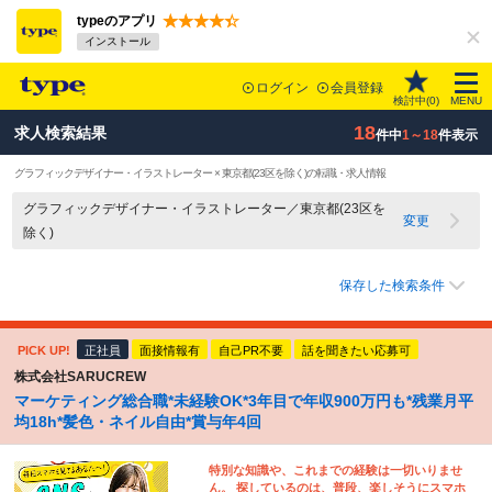
typeのアプリ
インストール
ログイン
会員登録
検討中(
0
)
MENU
18
求人検索結果
件中
1～18
件表示
グラフィックデザイナー・イラストレーター × 東京都(23区を除く)の転職・求人情報
グラフィックデザイナー・イラストレーター／東京都(23区を
変更
除く)
保存した検索条件
PICK UP!
正社員
面接情報有
自己PR不要
話を聞きたい応募可
株式会社SARUCREW
マーケティング総合職*未経験OK*3年目で年収900万円も*残業月平
均18h*髪色・ネイル自由*賞与年4回
特別な知識や、これまでの経験は一切いりませ
ん。 探しているのは、普段、楽しそうにスマホ