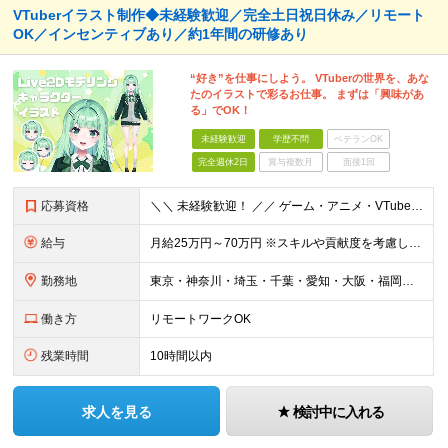
VTuberイラスト制作◆未経験歓迎／完全土日祝日休み／リモート
OK／インセンティブあり／約1年間の研修あり
“好き”を仕事にしよう。 VTuberの世界を、あな
たのイラストで彩るお仕事。 まずは「興味があ
る」でOK！
未経験歓迎
学歴不問
ベテランOK
完全週休2日
賞与複数月
面接1回
応募資格
＼＼ 未経験歓迎！ ／／ ゲーム・アニメ・VTuberが好き クリエイティブに挑戦してみたい そんな気持ちがあれば大歓迎です！ 「この仕事、気になる！」それだけでOK。 チャレンジする一歩目を応援し
給与
月給25万円～70万円 ※スキルや貢献度を考慮して決定します。 ※試用期間中は、契約社員（月給は20万円～＋交通費）となります。 ◆インセンティブ・臨時ボーナス制度あり ◆昇給査定あり
勤務地
東京・神奈川・埼玉・千葉・愛知・大阪・福岡のプロジェクト先 ◎事前相談のうえ、自宅から通いやすい勤務地へ配属します。 ◎転居を伴う転勤はありません ＜本社＞ 東京都目黒区大橋2丁目24-1 ハイネス
働き方
リモートワークOK
残業時間
10時間以内
求人を見る
検討中に入れる