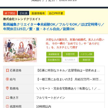
終了間近
正社員
面接情報有
自己PR不要
株式会社トレンドクリエイト
動画編集クリエイター◆未経験OK／フルリモOK／ほぼ定時帰り／
年間休日125日／髪・服・ネイル自由／副業OK
大切な人の誕生日。友達の結婚式。友人との思い
出。 その一瞬の「おめでとう」や「ありがと
う」を、カタチとして残す
未経験歓迎
学歴不問
ベテランOK
完全週休2日
賞与複数月
面接1回
応募資格
【応募に特別なスキル／志望理由は一切求めません！】 学歴不問／職種・業種未経験歓迎／面接は1回のみ！ ☆彡10名以上の仲間を大募集！ 未経験・第二新卒・初めての正社員も大歓迎！ 「動画を見るのが
給与
【一都三県にお住まいの方】 月給22万円～30万円+インセンティブ ※経験・能力を考慮して決定。経験がある場合は、スキルに応じた月給額でスタートします。 ※上記には固定残業代（10時間分／15,000
勤務地
＼リモート・完全在宅勤務あり！転勤なし！／ 【47都道府県の好きな地域で働けます☆彡】 ★リモート・フルリモートも選択可能です！ └将来的には「お気に入りのカフェでテレワーク」 「日本全国、旅をしな
働き方
フルリモートがメイン
残業時間
10時間以内