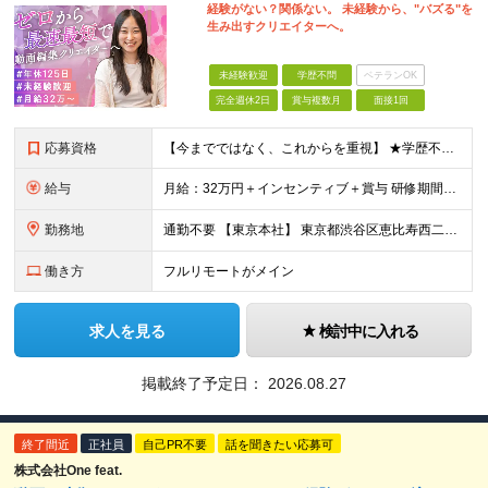
経験がない？関係ない。 未経験から、"バズる"を
生み出すクリエイターへ。
未経験歓迎
学歴不問
ベテランOK
完全週休2日
賞与複数月
面接1回
応募資格
【今までではなく、これからを重視】 ★学歴不問 ★職種未経験歓迎 ★業種未経験歓迎 ★社会人未経験歓迎 ★第二新卒歓迎 ★ブランクOK ★動画編集・デザイン制作の勉強を独学でしている方など ※基礎的
給与
月給：32万円＋インセンティブ＋賞与 研修期間中：月給25万円～ ＼ 頑張りはしっかり評価！ ／ 研修期間中でも、スキルの習得状況や成果に応じて月給27万円へ昇給が可能です。 【研修期間】 期
勤務地
通勤不要 【東京本社】 東京都渋谷区恵比寿西二丁目8番4号 EX恵比寿西ビル5階
働き方
フルリモートがメイン
求人を見る
検討中に入れる
掲載終了予定日：
2026.08.27
終了間近
正社員
自己PR不要
話を聞きたい応募可
株式会社One feat.