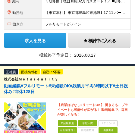
給与
＼研修修了後は月給32万円スタート！／ ■研修修了後 月給32万円＋賞与＋インセンティブ賞与 ※残業代は別途支給 ▽研修期間（6カ月）▽ 【経験者】 （営業・接客・マーケティングなどの経験をお持
勤務地
【東京本社】 東京都豊島区東池袋1-17-11 パークハイツ池袋
働き方
フルリモートがメイン
求人を見る
検討中に入れる
掲載終了予定日：
2026.08.27
正社員
面接情報有
自己PR不要
株式会社Ｍｅｔａｒｅａｌｉｔｙ
動画編集#フルリモート#未経験OK#残業月平均3時間以下#土日祝
休み#年休128日
【残業ほぼなし×リモートOK】 働き方も、プラ
イベートも可能性が広がる！ 動画編集で、毎日
が楽しくなる！
未経験歓迎
学歴不問
ベテランOK
完全週休2日
賞与複数月
面接1回