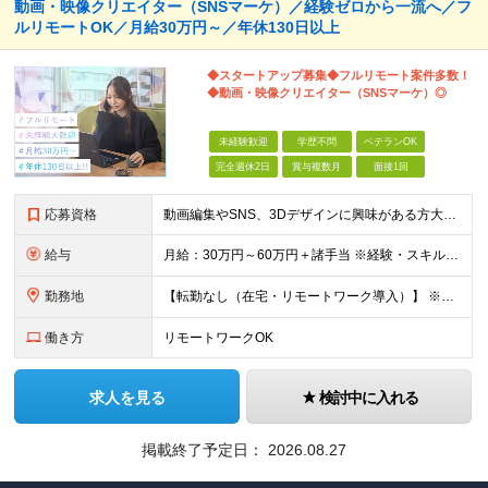
動画・映像クリエイター（SNSマーケ）／経験ゼロから一流へ／フ
ルリモートOK／月給30万円～／年休130日以上
◆スタートアップ募集◆フルリモート案件多数！
◆動画・映像クリエイター（SNSマーケ）◎
未経験歓迎
学歴不問
ベテランOK
完全週休2日
賞与複数月
面接1回
応募資格
動画編集やSNS、3Dデザインに興味がある方大歓迎！ ―★ 未経験者大歓迎！学歴・経験不問/第二新卒歓迎/WEB面接可能！ ★― 「パソコンの電源ってどうやって入れるの？」 「ワードもエクセルも使
給与
月給：30万円～60万円＋諸手当 ※経験・スキルを考慮して決定します。 試用期間中： 一都三県：月給21万円以上 ※試用期間：6ヶ月～ ※試用期間中は、契約社員となります。
勤務地
【転勤なし（在宅・リモートワーク導入）】 ※フルリモートあり ※研修中に関しても下記となります。 【本社】 東京都千代田区神田和泉町1番地6-16ヤマトビル405 【プロジェクト先】 一都三県、北
働き方
リモートワークOK
求人を見る
検討中に入れる
掲載終了予定日：
2026.08.27