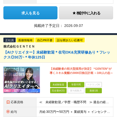
求人を見る
検討中に入れる
掲載終了予定日：
2026.09.07
正社員
面接情報有
自己PR不要
話を聞きたい応募可
株式会社ＧＥＮＴＥＮ
【AIクリエイター】未経験歓迎＊在宅OK&充実研修あり＊フレッ
クス◎30万~＊年休125日
【未経験者の初大型採用が決定】 “GENTEN”が
導くスキル覚醒の3000日独立計画 ～100人の志～
未経験歓迎
学歴不問
ベテランOK
完全週休2日
賞与複数月
面接1回
応募資格
≪ 未経験歓迎／学歴・職歴不問 ≫ 過去の経歴は一切不問。 「いままで」よりも「これから」を 重視した採用を行っています！ ▼▼こんな想いがある方大歓迎▼▼ ・WEBデザインに興味がある ・自由な環
給与
⽉給:30万円〜50万円 ＋ 業績賞与 ＋ インセンティブ賞与 経験者：35万円～ ※経験・スキルを考慮の上、決定します。 ※経験者は別途優遇！ ★試用期間6ヶ月（期間中は月給21万円～）