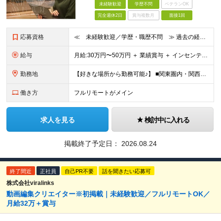
未経験歓迎
学歴不問
ベテランOK
完全週休2日
賞与複数月
面接1回
応募資格
≪ 未経験歓迎／学歴・職歴不問 ≫ 過去の経歴は一切不問。 「いままで」よりも「これから」を 重視した採用を行っています！ ▼▼こんな想いがある方大歓迎▼▼ ・WEBデザインに興味がある ・自由な環
給与
⽉給:30万円〜50万円 ＋ 業績賞与 ＋ インセンティブ賞与 経験者：35万円～ ※経験・スキルを考慮の上、決定します。 ※経験者は別途優遇！ ★試用期間6ヶ月（期間中は月給21万円～）
勤務地
【好きな場所から勤務可能♪】 ■関東圏内・関西圏内 または⾸都圏近郊のプロジェクト先 ★リモートワーク実施中（プロジェクトによりフルリモートもあり） ★転居を伴う転勤なし ★配属先は希望を最⼤限考慮
働き方
フルリモートがメイン
求人を見る
検討中に入れる
掲載終了予定日：
2026.08.24
終了間近
正社員
自己PR不要
話を聞きたい応募可
株式会社viralinks
動画編集クリエイター※初掲載｜未経験歓迎／フルリモートOK／
月給32万＋賞与