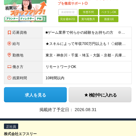
プを徹底サポート◎
未経験歓迎
学歴不問
ベテランOK
完全週休2日
賞与複数月
面接1回
応募資格
■ゲーム業界で何らかの経験をお持ちの方 ※直近のご経歴がゲーム業界の方は面接確約 ※下記のような業界で実務経験をお持ちの方もスキルを活かせます。 （アニメ・マンガ・テレビ・配信・映像・Webおよ
給与
★スキルによって年収700万円以上も！ ◇経験者 月給23万円～70万円+残業代+賞与 ◇未経験者 月給21万円以上+残業代+賞与 ※経験・スキル・年齢などを考慮の上、当社規定により決定(詳細は
勤務地
東京・神奈川・千葉・埼玉・大阪・京都・兵庫・福岡のプロジェクト先または本社・各支店（大阪・福岡） ※勤務地はご希望を考慮 ※Uターン・Iターンも歓迎 ※一部案件にリモートワーク可能な環境あり ★特
働き方
リモートワークOK
残業時間
10時間以内
求人を見る
検討中に入れる
掲載終了予定日：
2026.08.31
正社員
株式会社エフスリー