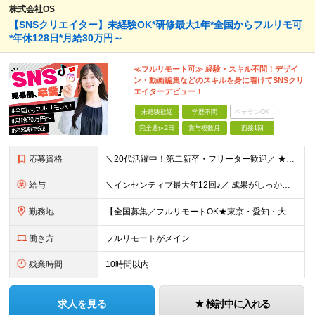
株式会社OS
【SNSクリエイター】未経験OK*研修最大1年*全国からフルリモ可
*年休128日*月給30万円～
≪フルリモート可≫ 経験・スキル不問！デザイ
ン・動画編集などのスキルを身に着けてSNSクリ
エイターデビュー！
未経験歓迎
学歴不問
ベテランOK
完全週休2日
賞与複数月
面接1回
応募資格
＼20代活躍中！第二新卒・フリーター歓迎／ ★未経験歓迎！学歴・転職回数不問★ ◎Instagram／TikTok／X／YouTubeなど、 SNSを見るのが好きな方大歓迎です♪ ＼100％ポテ
給与
＼インセンティブ最大年12回♪／ 成果がしっかり収入に反映される給与制度です！ ■月給30万円＋インセンティブ（最大年12回） ★スキル、適性に応じて優遇 【試用期間について】 ・期間：6ヶ月 ・
勤務地
【全国募集／フルリモートOK★東京・愛知・大阪・福岡で積極採用中】 在宅勤務、または関東（東京）または中部（名古屋）、関西（大阪）九州（福岡）のプロジェクト先 ★フルリモート可（通勤不要） ★あなた
働き方
フルリモートがメイン
残業時間
10時間以内
求人を見る
検討中に入れる