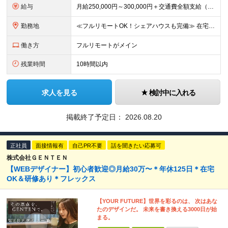
給与
⽉給250,000円～300,000円＋交通費全額⽀給（正社員登⽤後︓昇給年4回） ※給与は経験・スキルなどを考慮の上、最終決定いたします ※上記額にはみなし残業代(⽉14時間分、2万4,648円分
勤務地
≪フルリモートOK！シェアハウスも完備≫ 在宅勤務(通勤不要)、または希望により一都三県・大阪・名古屋・福岡を中心とした全国の各プロジェクト先での勤務となります。 ※直行直帰OK ★勤務エリアはご希望
働き方
フルリモートがメイン
残業時間
10時間以内
求人を見る
検討中に入れる
掲載終了予定日：
2026.08.20
正社員
面接情報有
自己PR不要
話を聞きたい応募可
株式会社ＧＥＮＴＥＮ
【WEBデザイナー】初⼼者歓迎◎⽉給30万〜＊年休125⽇＊在宅
OK＆研修あり＊フレックス
【YOUR FUTURE】世界を彩るのは、 次はあな
たのデザインだ。 未来を書き換える3000⽇が始
まる。