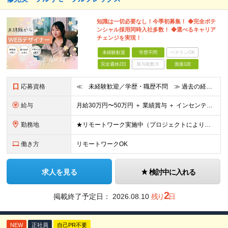
知識は一切必要なし！今季初募集！ ◆完全ポテ
ンシャル採用同時入社多数！ ◆選べるキャリア
チェンジを実現！
未経験歓迎
学歴不問
ベテランOK
完全週休2日
賞与複数月
面接1回
応募資格
≪ 未経験歓迎／学歴・職歴不問 ≫ 過去の経歴は一切不問。 「いままで」よりも「これから」を 重視した採用を行っています！ ▼▼こんな想いがある方大歓迎▼▼ ・WEBデザインに興味がある！ ・WEB
給与
⽉給30万円〜50万円 ＋ 業績賞与 ＋ インセンティブ賞与 経験者：35万円～ ※IT新人時25万円〜 ※経験・スキルを考慮の上、決定します。 ※経験者は別途優遇！ ★試⽤期間：3ヶ⽉ ★学
勤務地
★リモートワーク実施中（プロジェクトによりフルリモートもあり） ★配属先は希望を最⼤限考慮
働き方
リモートワークOK
求人を見る
検討中に入れる
2
掲載終了予定日：
2026.08.10
残り
日
NEW
正社員
自己PR不要