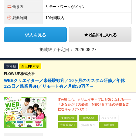
働き方
リモートワークがメイン
残業時間
10時間以内
求人を見る
検討中に入れる
掲載終了予定日：
2026.08.27
正社員
自己PR不要
FLOW UP株式会社
WEBクリエイター／未経験歓迎／10ヶ月のカスタム研修／年休
125日／残業月6H／リモート有／月給30万円～
IT分野にも、クリエイティブにも強くなれる――
「あなただけの価値」を築ける 万全の研修＆柔
軟なキャリアパス！
未経験歓迎
学歴不問
ベテランOK
完全週休2日
賞与複数月
面接1回