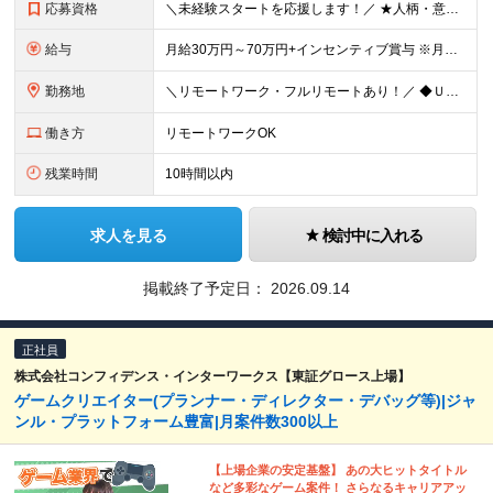
応募資格
＼未経験スタートを応援します！／ ★人柄・意欲を重視した採用★ 育成を前提とした採用のため、 「PCに触ったことがほとんどない…」という方の挑戦も歓迎！ ＜例えば…＞ ●やりたいことはあるけど、ス
給与
月給30万円～70万円+インセンティブ賞与 ※月給額は経験・スキルを考慮の上、決定いたします。 【インセンティブについて】 自社サービスを提案し、サービス化した場合、一部の利益をインセンティブとして
勤務地
＼リモートワーク・フルリモートあり！／ ◆Ｕ・Ｉターン歓迎 ◆転居を伴う転勤はありません。 ◆配属先はお住まいや希望を考慮し決定します。 ◆マイカー通勤OK（駐車場あり／プロジェクトによる） 【本
働き方
リモートワークOK
残業時間
10時間以内
求人を見る
検討中に入れる
掲載終了予定日：
2026.09.14
正社員
株式会社コンフィデンス・インターワークス【東証グロース上場】
ゲームクリエイター(プランナー・ディレクター・デバッグ等)|ジャ
ンル・プラットフォーム豊富|月案件数300以上
【上場企業の安定基盤】 あの大ヒットタイトル
など多彩なゲーム案件！ さらなるキャリアアッ