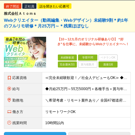
終了間近
正社員
話を聞きたい応募可
株式会社Ａｔｏｍｓ
Webクリエイター（動画編集・Webデザイン）未経験9割＊約1年
のフルリモ研修＊月25万円～＊残業ほぼなし
【10～12カ月のオリジナル研修あり◎】 “好
き”を仕事に、未経験からWebクリエイターへ！
未経験歓迎
学歴不問
ベテランOK
完全週休2日
賞与複数月
面接1回
応募資格
≪完全未経験歓迎！／社会人デビューもOK≫ ◆第二新卒OK ◆学歴不問 意欲・人柄重視の採用ですので ぜひ気軽にご応募ください♪ ～このような方にオススメです～ ◆クリエイティブな仕事がしたい ◆
給与
◆月給25万円～55万5000円＋各種手当＋賞与年1回 ※上記には固定残業代（月20時間／3万2400円）を含みます。超過分は別途支給します。 ※試用期間3～6ヶ月あり。期間中の給与は【給与欄】を
勤務地
＼希望考慮・リモート案件あり／ 全国47都道府県のプロジェクト先 └好きな場所で勤務可能！◎ └デビュー後はフルリモート（完全在宅）案件8割！ ◎転勤の有無についてはご本人の希望に100％合わせます
働き方
リモートワークOK
残業時間
10時間以内