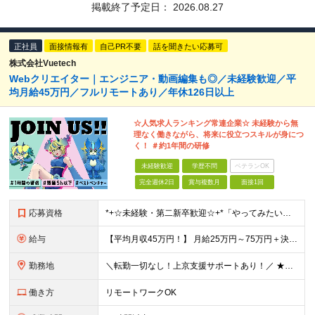
掲載終了予定日：
2026.08.27
正社員
面接情報有
自己PR不要
話を聞きたい応募可
株式会社Vuetech
Webクリエイター｜エンジニア・動画編集も◎／未経験歓迎／平
均月給45万円／フルリモートあり／年休126日以上
☆人気求人ランキング常連企業☆ 未経験から無
理なく働きながら、将来に役立つスキルが身につ
く！ ＃約1年間の研修
未経験歓迎
学歴不問
ベテランOK
完全週休2日
賞与複数月
面接1回
応募資格
*+☆未経験・第⼆新卒歓迎☆+*「やってみたい」で挑戦OK◎ ⼿に職をつけて憧れのWeb業界へ♪ 「 スキルに自信がない・・・ 」 「 デザイナーやエンジニアは興味あるけどよくわからない・・・ 」
給与
【平均月収45万円！】 月給25万円～75万円＋決算賞与＋インセンティブ 【研修期間中】 ⽉給22.1万円〜30万円＋インセンティブ ＼年収400万円UPの事例も多数！／ 【デビュー1年目】 ⽉給
勤務地
＼転勤一切なし！上京支援サポートあり！／ ★リモートワークも可！／希望を考慮★ 全国、⼀都三県、関東、中部、関⻄、中国、九州など多数 【本社】東京都新宿区新宿1-19-10 サンモールクレスト5F
働き方
リモートワークOK