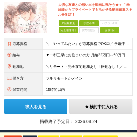
大切な友達との思い出を動画に残そう★＋゜ 未
経験からプライベートでも活かせる動画編集スキ
ルをGET！
未経験歓迎
学歴不問
ベテランOK
完全週休2日
賞与複数月
面接1回
応募資格
＼「やってみたい」が応募資格でOK◎／ 学歴不問／未経験歓迎／業種未経験歓迎／社会人デビュー歓迎／第二新卒歓迎／ブランクOK 経験やスキルは一切不問。 大切なのは「挑戦してみたい」という気持ちです
給与
▼一都三県にお住まいの方 月給22万円～50万円＋インセンティブ＋賞与＋各種手当 ▼上記以外の地域にお住まいの方 月給21万円～50万円＋インセンティブ＋賞与＋各種手当 ※経験・能力を考慮して決定
勤務地
＼リモート・完全在宅勤務あり！転勤なし！／ 【47都道府県の好きな地域で働けます☆】 ★リモート・フルリモートも選択可能です！ └将来的には「お気に入りのカフェでテレワーク」 「日本全国、旅をしなが
働き方
フルリモートがメイン
残業時間
10時間以内
求人を見る
検討中に入れる
掲載終了予定日：
2026.08.24