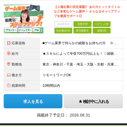
【上場企業の安定基盤】 あの大ヒットタイトル
など多彩なゲーム案件！ さらなるキャリアアッ
プを徹底サポート◎
未経験歓迎
学歴不問
ベテランOK
完全週休2日
賞与複数月
面接1回
応募資格
■ゲーム業界で何らかの経験をお持ちの方 ※直近のご経歴がゲーム業界の方は面接確約 ※下記のような業界で実務経験をお持ちの方もスキルを活かせます。 （アニメ・マンガ・テレビ・配信・映像・Webおよ
給与
★スキルによって年収700万円以上も！ ◇経験者 月給23万円～70万円+残業代+賞与 ◇未経験者 月給21万円以上+残業代+賞与 ※経験・スキル・年齢などを考慮の上、当社規定により決定(詳細は
勤務地
東京・神奈川・千葉・埼玉・大阪・京都・兵庫・福岡のプロジェクト先または本社・各支店（大阪・福岡） ※勤務地はご希望を考慮 ※Uターン・Iターンも歓迎 ※一部案件にリモートワーク可能な環境あり ★特
働き方
リモートワークOK
残業時間
10時間以内
求人を見る
検討中に入れる
掲載終了予定日：
2026.08.31