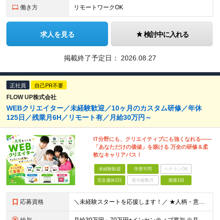
働き方
リモートワークOK
求人を見る
検討中に入れる
掲載終了予定日：
2026.08.27
正社員
自己PR不要
FLOW UP株式会社
WEBクリエイター／未経験歓迎／10ヶ月のカスタム研修／年休
125日／残業月6H／リモート有／月給30万円～
IT分野にも、クリエイティブにも強くなれる――
「あなただけの価値」を築ける 万全の研修＆柔
軟なキャリアパス！
未経験歓迎
学歴不問
ベテランOK
完全週休2日
賞与複数月
面接1回
応募資格
＼未経験スタートを応援します！／ ★人柄・意欲を重視した採用★ 育成を前提とした採用のため、 「PCに触ったことがほとんどない…」という方の挑戦も歓迎！ ＜例えば…＞ ●やりたいことはあるけど、ス