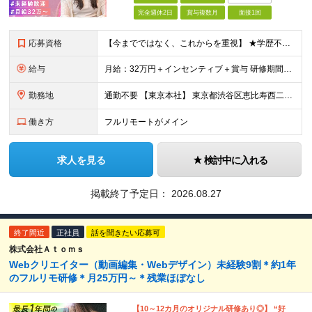
完全週休2日
賞与複数月
面接1回
応募資格
【今までではなく、これからを重視】 ★学歴不問 ★職種未経験歓迎 ★業種未経験歓迎 ★社会人未経験歓迎 ★第二新卒歓迎 ★ブランクOK ★動画編集・デザイン制作の勉強を独学でしている方など ※基礎的
給与
月給：32万円＋インセンティブ＋賞与 研修期間中：月給25万円～ ＼ 頑張りはしっかり評価！ ／ 研修期間中でも、スキルの習得状況や成果に応じて月給27万円へ昇給が可能です。 【研修期間】 期
勤務地
通勤不要 【東京本社】 東京都渋谷区恵比寿西二丁目8番4号 EX恵比寿西ビル5階
働き方
フルリモートがメイン
求人を見る
検討中に入れる
掲載終了予定日：
2026.08.27
終了間近
正社員
話を聞きたい応募可
株式会社Ａｔｏｍｓ
Webクリエイター（動画編集・Webデザイン）未経験9割＊約1年
のフルリモ研修＊月25万円～＊残業ほぼなし
【10～12カ月のオリジナル研修あり◎】 “好