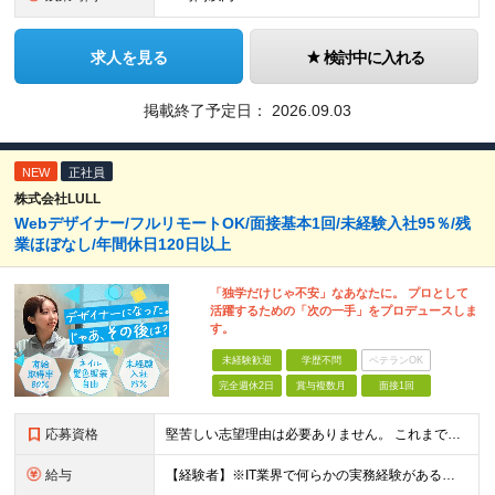
求人を見る
検討中に入れる
掲載終了予定日：
2026.09.03
NEW
正社員
株式会社LULL
Webデザイナー/フルリモートOK/面接基本1回/未経験入社95％/残
業ほぼなし/年間休日120日以上
「独学だけじゃ不安」なあなたに。 プロとして
活躍するための「次の一手」をプロデュースしま
す。
未経験歓迎
学歴不問
ベテランOK
完全週休2日
賞与複数月
面接1回
応募資格
堅苦しい志望理由は必要ありません。 これまでの経験や経歴よりも、私たちは“これから”を重視します。 ★学歴・経歴不問 ★完全未経験OK ★社会人デビュー歓迎 ★第二新卒OK ＼当てはまる方はぜひご
給与
【経験者】※IT業界で何らかの実務経験がある方 月給35万円～＋業績賞与＋交通費＋各種手当 ※固定残業代（30時間分／6万6,610円～）を含む。超過分は追加支給。 能力やスキルを考慮し、初任給を決定