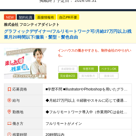
掲載終了予定日：
2026.08.31
NEW
契約社員
面接情報有
自己PR不要
株式会社 フロンティアダイレクト
グラフィックデザイナー/フルリモートワーク可/月給27万円以上/残
業月20時間以下/服装・髪型・髪色自由
インハウスの働きやすさも、制作会社のやりがい
も。
未経験歓迎
学歴不問
ベテランOK
完全週休2日
賞与複数月
面接1回
応募資格
■学歴不問 ■IllustratorやPhotoshopを用いたグラフィックデザインの実務経験（2年以上） ≪こんな方は歓迎！≫ ◆指示書そのままのデザインをつくるのではなく、伝わるデザインを模索&
給与
◆月給27万円以上 ※経験やスキルに応じて優遇いたします ※試用期間1ヶ月（期間中の給与・待遇に差異はございません） ※上記金額にはみなし残業代40時間分(6万円)を含み、超過分は別途支給いたします
勤務地
◆フルリモートワーク導入中（作業用PCは会社から支給） ◆出社日を合わせてランチ会をするなど定期的に社内コミュニケーションも図っています！ 本社/東京都渋谷区渋谷3-3-5 NBF渋谷イースト ≪
働き方
フルリモートがメイン
残業時間
20時間以内