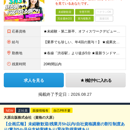
を見ているあなたです。
未経験歓迎
学歴不問
ベテランOK
完全週休2日
賞与複数月
面接1回
応募資格
★未経験・第二新卒、オフィスワークデビュー大歓迎 ★平均年齢は28.6歳！ ★20代の若手メンバーが中心になって活躍している職場です！ ●学歴不問 ※35歳以下の方（若年層の長期キャリア形成） ★こ
給与
【業界でも珍しい、年4回の賞与！】 ★成果次第でスピード昇給可 →20代で年収700万〜900万超も！ ■未経験：月給26〜30万円＋賞与年4回（業績による）＋各種手当 ※経験・スキルを考慮して決定
勤務地
★各線「渋谷駅」より徒歩5分 ★最新ランドマークオフィスです！ ★転勤はありません 【本社】 東京都渋谷区道玄坂2-25-12 道玄坂通 dogenzaka-dori 5階 ※(変更の範囲)上記を除
残業時間
20時間以内
求人を見る
検討中に入れる
掲載終了予定日：
2026.08.27
NEW
正社員
面接情報有
自己PR不要
大原出版株式会社（資格の大原）
【企画広報】未経験歓迎/残業月5h以内/自社資格講座の割引制度あ
り/賞与5か月分支給実績あり/育休取得実績あり