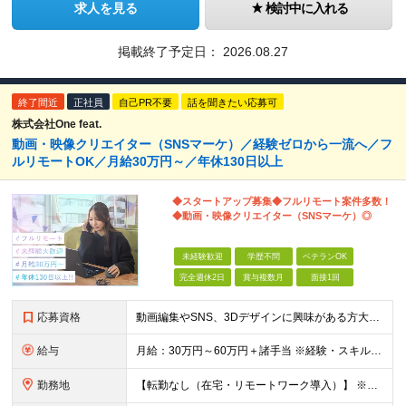
求人を見る
検討中に入れる
掲載終了予定日：
2026.08.27
終了間近
正社員
自己PR不要
話を聞きたい応募可
株式会社One feat.
動画・映像クリエイター（SNSマーケ）／経験ゼロから一流へ／フ
ルリモートOK／月給30万円～／年休130日以上
◆スタートアップ募集◆フルリモート案件多数！
◆動画・映像クリエイター（SNSマーケ）◎
未経験歓迎
学歴不問
ベテランOK
完全週休2日
賞与複数月
面接1回
応募資格
動画編集やSNS、3Dデザインに興味がある方大歓迎！ ―★ 未経験者大歓迎！学歴・経験不問/第二新卒歓迎/WEB面接可能！ ★― 「パソコンの電源ってどうやって入れるの？」 「ワードもエクセルも使
給与
月給：30万円～60万円＋諸手当 ※経験・スキルを考慮して決定します。 試用期間中： 一都三県：月給21万円以上 ※試用期間：6ヶ月～ ※試用期間中は、契約社員となります。
勤務地
【転勤なし（在宅・リモートワーク導入）】 ※フルリモートあり ※研修中に関しても下記となります。 【本社】 東京都千代田区神田和泉町1番地6-16ヤマトビル405 【プロジェクト先】 一都三県、北