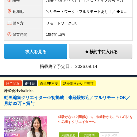
給与
月給30万円～70万円+インセンティブ賞与 ※月給額は経験・スキルを考慮の上、決定いたします。 【インセンティブについて】 自社サービスを提案し、サービス化した場合、一部の利益をインセンティブとして
勤務地
＼リモートワーク・フルリモートあり！／ ◆Ｕ・Ｉターン歓迎 ◆転居を伴う転勤はありません。 ◆配属先はお住まいや希望を考慮し決定します。 ◆マイカー通勤OK（駐車場あり／プロジェクトによる） 【本
働き方
リモートワークOK
残業時間
10時間以内
求人を見る
検討中に入れる
掲載終了予定日：
2026.09.14
終了間近
正社員
自己PR不要
話を聞きたい応募可
株式会社viralinks
動画編集クリエイター※初掲載｜未経験歓迎／フルリモートOK／
月給32万＋賞与
経験がない？関係ない。 未経験から、"バズる"を
生み出すクリエイターへ。
未経験歓迎
学歴不問
ベテランOK