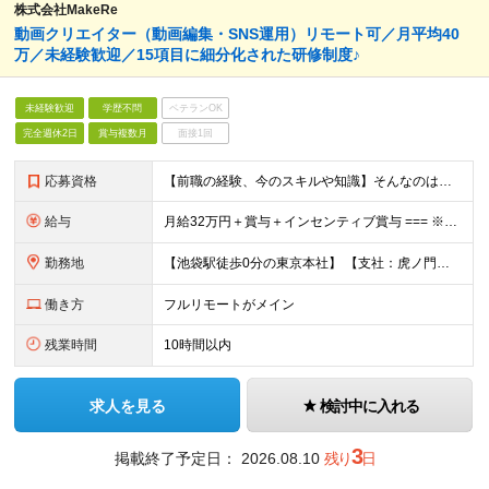
株式会社MakeRe
動画クリエイター（動画編集・SNS運用）リモート可／月平均40
万／未経験歓迎／15項目に細分化された研修制度♪
未経験歓迎
学歴不問
ベテランOK
完全週休2日
賞与複数月
面接1回
応募資格
【前職の経験、今のスキルや知識】そんなのはどうでも良い！ 挑戦する人を歓迎する会社です。 ／ 挑戦する者を応援する会社 ーChallenge Yourselfー ＼ ＃未経験歓迎 ＃学歴不問 ＃
給与
月給32万円＋賞与＋インセンティブ賞与 === ※研修期間中の給与 〇経験者（マーケティング・営業・対人業務経験者） ＞月給27万円 〇未経験 ＞月給25万円 ☆研修期間中であっても6ヶ月後業績
勤務地
【池袋駅徒歩0分の東京本社】 【支社：虎ノ門、丸の内、銀座、新宿、渋谷、名古屋、大阪、博多】で募集スタート！ ※転勤はございません。 ☆東京本社 東京都豊島区西池袋1-11-1 メトロポリタンプラ
働き方
フルリモートがメイン
残業時間
10時間以内
求人を見る
検討中に入れる
3
掲載終了予定日：
2026.08.10
残り
日