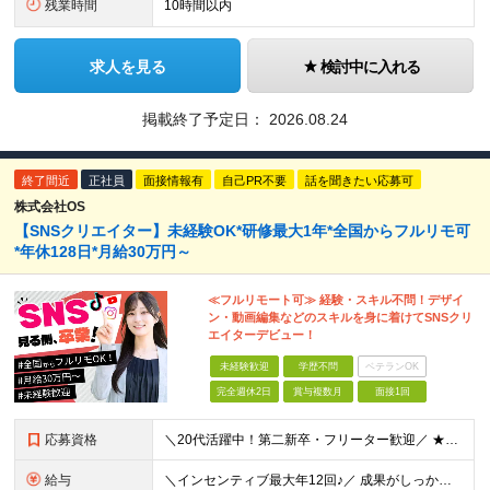
残業時間
10時間以内
求人を見る
検討中に入れる
掲載終了予定日：
2026.08.24
終了間近
正社員
面接情報有
自己PR不要
話を聞きたい応募可
株式会社OS
【SNSクリエイター】未経験OK*研修最大1年*全国からフルリモ可
*年休128日*月給30万円～
≪フルリモート可≫ 経験・スキル不問！デザイ
ン・動画編集などのスキルを身に着けてSNSクリ
エイターデビュー！
未経験歓迎
学歴不問
ベテランOK
完全週休2日
賞与複数月
面接1回
応募資格
＼20代活躍中！第二新卒・フリーター歓迎／ ★未経験歓迎！学歴・転職回数不問★ ◎Instagram／TikTok／X／YouTubeなど、 SNSを見るのが好きな方大歓迎です♪ ＼100％ポテ
給与
＼インセンティブ最大年12回♪／ 成果がしっかり収入に反映される給与制度です！ ■月給30万円＋インセンティブ（最大年12回） ★スキル、適性に応じて優遇 【試用期間について】 ・期間：6ヶ月 ・