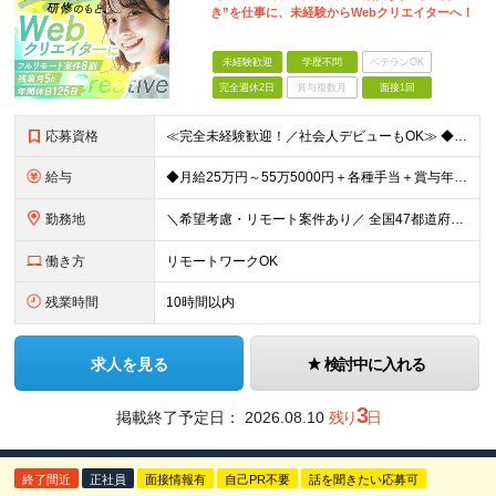
き”を仕事に、未経験からWebクリエイターへ！
未経験歓迎
学歴不問
ベテランOK
完全週休2日
賞与複数月
面接1回
応募資格
≪完全未経験歓迎！／社会人デビューもOK≫ ◆第二新卒OK ◆学歴不問 意欲・人柄重視の採用ですので ぜひ気軽にご応募ください♪ ～このような方にオススメです～ ◆クリエイティブな仕事がしたい ◆
給与
◆月給25万円～55万5000円＋各種手当＋賞与年1回 ※上記には固定残業代（月20時間／3万2400円）を含みます。超過分は別途支給します。 ※試用期間3～6ヶ月あり。期間中の給与は【給与欄】を
勤務地
＼希望考慮・リモート案件あり／ 全国47都道府県のプロジェクト先 └好きな場所で勤務可能！◎ └デビュー後はフルリモート（完全在宅）案件8割！ ◎転勤の有無についてはご本人の希望に100％合わせます
働き方
リモートワークOK
残業時間
10時間以内
求人を見る
検討中に入れる
3
掲載終了予定日：
2026.08.10
残り
日
終了間近
正社員
面接情報有
自己PR不要
話を聞きたい応募可