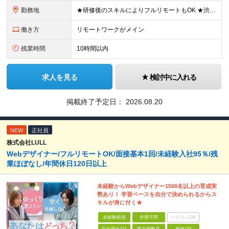
勤務地
★研修後のスキルによりフルリモートもOK ★渋谷駅徒歩2分！100席の新しいコワーキングスペース完備 ★本社、東京都、神奈川県、埼玉県、千葉県などのプロジェクト先 【本社】 東京都渋谷区渋谷3-10
働き方
リモートワークがメイン
残業時間
10時間以内
求人を見る
検討中に入れる
掲載終了予定日：
2026.08.20
NEW
正社員
株式会社LULL
Webデザイナー/フルリモートOK/面接基本1回/未経験入社95％/残
業ほぼなし/年間休日120日以上
未経験からWebデザイナー1500名以上の育成実
勢あり！ 学習ペースを自分で決められるからス
キルが身に付く★
未経験歓迎
学歴不問
ベテランOK