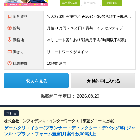
完全週休2日
賞与複数月
面接1回
応募資格
＼人柄採用実施中／ ★20代～30代活躍中 ■未経験OK ■学歴不問 ■第二新卒歓迎 ■ブランクOK 【こんな方、ぴったりです！】 □ コミュニケーションを大切にできる方 →チーム連携やクライアント
給与
月給21万円～70万円＋賞与＋インセンティブ＋各種手当 ◎インセンティブ 5万～90万円等の支給実績あり！ 貴方の頑張りをしっかり評価します。 【各種手当】 ■賞与年1回 ■昇給年1回（初年度は2
勤務地
≪リモート案件あり/残業月平均3時間以下/転勤なし/駅から徒歩4分≫ 東京本社、または関東・関西のプロジェクト先 【本社】 東京都豊島区東池袋一丁目17番11号 パークハイツ池袋1105号 【大阪
働き方
リモートワークがメイン
残業時間
10時間以内
求人を見る
検討中に入れる
掲載終了予定日：
2026.08.20
正社員
株式会社コンフィデンス・インターワークス【東証グロース上場】
ゲームクリエイター(プランナー・ディレクター・デバッグ等)|ジャ
ンル・プラットフォーム豊富|月案件数300以上