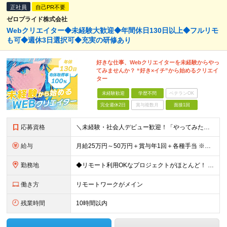
正社員
自己PR不要
ゼロプライド株式会社
Webクリエイター◆未経験大歓迎◆年間休日130日以上◆フルリモ
も可◆週休3日選択可◆充実の研修あり
好きな仕事、Webクリエイターを未経験からやっ
てみませんか？ “好き×イチ”から始めるクリエイ
ター
未経験歓迎
学歴不問
ベテランOK
完全週休2日
賞与複数月
面接1回
応募資格
＼未経験・社会人デビュー歓迎！「やってみたい」が志望動機でもOK／ ◆学歴不問 ◎意欲・人柄重視の採用です！ ◎応募にあたって必須の条件はありません！ ┗社会人経験がない ┗ブランクがある という方
給与
月給25万円～50万円＋賞与年1回＋各種手当 ※経験・能力などを考慮の上、決定いたします ※月給には固定残業代（月1万5691円/9時間分）を含みます ┗超過分は別途支給 ┗残業が0時間の場合も全額
勤務地
◆リモート利用OKなプロジェクトがほとんど！ ◆フルリモート（完全在宅）OKなプロジェクトも！ ◆週休3日の案件もあり！ ☆★全国で採用中★☆ 本社（東京都港区）または 全国47都道府県の プロジェ
働き方
リモートワークがメイン
残業時間
10時間以内