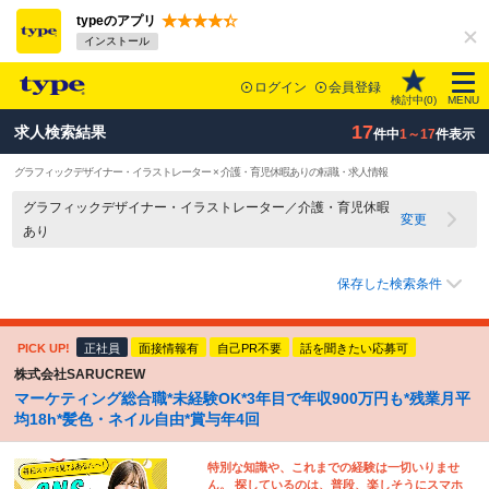
typeのアプリ
インストール
ログイン
会員登録
検討中(
0
)
MENU
17
求人検索結果
件中
1～17
件表示
グラフィックデザイナー・イラストレーター × 介護・育児休暇ありの転職・求人情報
グラフィックデザイナー・イラストレーター／介護・育児休暇
変更
あり
保存した検索条件
PICK UP!
正社員
面接情報有
自己PR不要
話を聞きたい応募可
株式会社SARUCREW
マーケティング総合職*未経験OK*3年目で年収900万円も*残業月平
均18h*髪色・ネイル自由*賞与年4回
特別な知識や、これまでの経験は一切いりませ
ん。 探しているのは、普段、楽しそうにスマホ