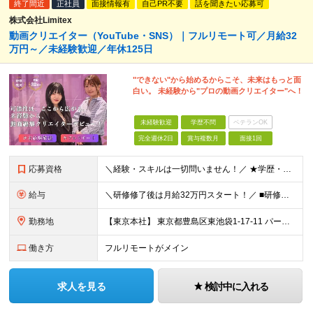
終了間近
正社員
面接情報有
自己PR不要
話を聞きたい応募可
株式会社Limitex
動画クリエイター（YouTube・SNS）｜フルリモート可／月給32
万円～／未経験歓迎／年休125日
"できない"から始めるからこそ、未来はもっと面
白い。 未経験から"プロの動画クリエイター"へ！
未経験歓迎
学歴不問
ベテランOK
完全週休2日
賞与複数月
面接1回
応募資格
＼経験・スキルは一切問いません！／ ★学歴・職歴不問 ★未経験・第二新卒歓迎！ ★正社員デビューも応援します！
給与
＼研修修了後は月給32万円スタート！／ ■研修修了後 月給32万円＋賞与＋インセンティブ賞与 ※残業代は別途支給 ▽研修期間（6カ月）▽ 【経験者】 （営業・接客・マーケティングなどの経験をお持
勤務地
【東京本社】 東京都豊島区東池袋1-17-11 パークハイツ池袋
働き方
フルリモートがメイン
求人を見る
検討中に入れる