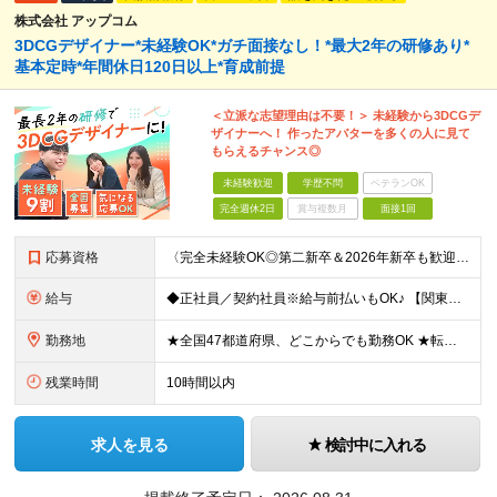
株式会社 アップコム
3DCGデザイナー*未経験OK*ガチ面接なし！*最大2年の研修あり*
基本定時*年間休日120日以上*育成前提
＜立派な志望理由は不要！＞ 未経験から3DCGデ
ザイナーへ！ 作ったアバターを多くの人に見て
もらえるチャンス◎
未経験歓迎
学歴不問
ベテランOK
完全週休2日
賞与複数月
面接1回
応募資格
〈完全未経験OK◎第二新卒＆2026年新卒も歓迎します！〉 ☆「VtubeやVRChatが気になる！」の志望動機でOK ☆社会人デビューOK／学歴・経歴不問 未経験スタート前提のポテンシャル採用。
給与
◆正社員／契約社員※給与前払いもOK♪ 【関東（一都三県）】 月給25万円～ ※固定残業代（月20時間分／月3万2383円）を含む。超過分は別途支給。 ※試用期間中の給与は月給23万円～ 【関東（北
勤務地
★全国47都道府県、どこからでも勤務OK ★転勤なし！腰を据えて活躍◎ ★マイカー通勤OK（拠点による） ★業務に慣れたら、ゆくゆくはリモート併用やフルリモートも可能 全国のお客様先にて勤務していた
残業時間
10時間以内
求人を見る
検討中に入れる