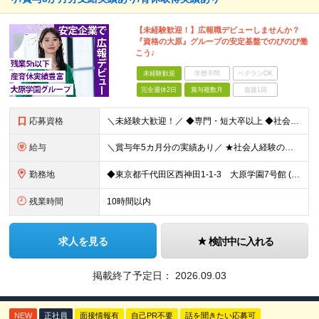
【未経験歓迎！】広報職デビューしませんか？
『資格の大原』グループの安定基盤でのびのび働
こう♪
未経験歓迎
学歴不問
ベテランOK
完全週休2日
賞与複数月
面接1回
応募資格
＼未経験大歓迎！／ ◆専門・短大卒以上 ◆社会人経験がある方 いろいろやってみたい！という意欲があればOK◎
給与
＼賞与年5カ月分の実績あり／ ★社会人経験の年数に応じて給与アップ！ ★実績に応じたベースアップも年1回実施しています ★資格等をお持ちの方は、月給40万円可能！ 【想定年収】400～800万円
勤務地
◆東京都千代田区西神田1-1-3 大原学園7号館 (変更の範囲)上記を除く当社関連勤務地
残業時間
10時間以内
求人を見る
検討中に入れる
掲載終了予定日：
2026.09.03
NEW
正社員
面接情報有
自己PR不要
話を聞きたい応募可