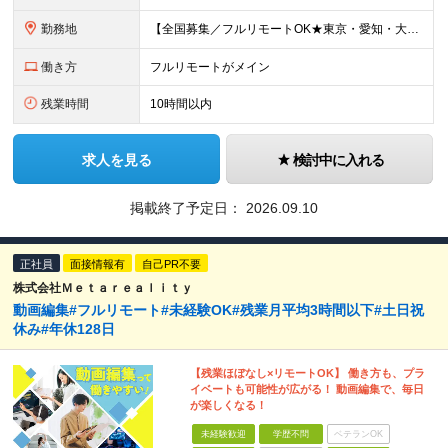
勤務地
【全国募集／フルリモートOK★東京・愛知・大阪・福岡で積極採用中】 在宅勤務、または関東（東京）または中部（名古屋）、関西（大阪）九州（福岡）のプロジェクト先 ★フルリモート可（通勤不要） ★あなた
働き方
フルリモートがメイン
残業時間
10時間以内
求人を見る
検討中に入れる
掲載終了予定日：
2026.09.10
正社員
面接情報有
自己PR不要
株式会社Ｍｅｔａｒｅａｌｉｔｙ
動画編集#フルリモート#未経験OK#残業月平均3時間以下#土日祝
休み#年休128日
【残業ほぼなし×リモートOK】 働き方も、プラ
イベートも可能性が広がる！ 動画編集で、毎日
が楽しくなる！
未経験歓迎
学歴不問
ベテランOK