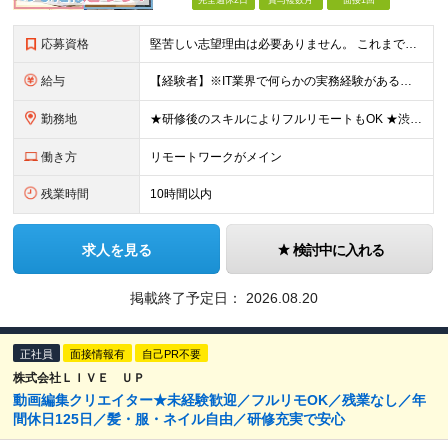
完全週休2日
賞与複数月
面接1回
応募資格
堅苦しい志望理由は必要ありません。 これまでの経験や経歴よりも、私たちは“これから”を重視します。 ★学歴・経歴不問 ★完全未経験OK ★社会人デビュー歓迎 ★第二新卒OK ＼当てはまる方はぜひご
給与
【経験者】※IT業界で何らかの実務経験がある方 月給35万円～＋業績賞与＋交通費＋各種手当 ※固定残業代（30時間分／6万6,610円～）を含む。超過分は追加支給。 能力やスキルを考慮し、初任給を決定
勤務地
★研修後のスキルによりフルリモートもOK ★渋谷駅徒歩2分！100席の新しいコワーキングスペース完備 ★本社、東京都、神奈川県、埼玉県、千葉県などのプロジェクト先 【本社】 東京都渋谷区渋谷3-10
働き方
リモートワークがメイン
残業時間
10時間以内
求人を見る
検討中に入れる
掲載終了予定日：
2026.08.20
正社員
面接情報有
自己PR不要
株式会社ＬＩＶＥ ＵＰ
動画編集クリエイター★未経験歓迎／フルリモOK／残業なし／年
間休日125日／髪・服・ネイル自由／研修充実で安心