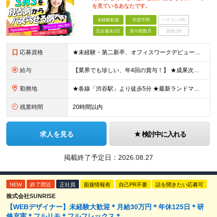
を見ているあなたです。
未経験歓迎
学歴不問
ベテランOK
完全週休2日
賞与複数月
面接1回
応募資格
★未経験・第二新卒、オフィスワークデビュー大歓迎 ★平均年齢は28.6歳！ ★20代の若手メンバーが中心になって活躍している職場です！ ●学歴不問 ※35歳以下の方（若年層の長期キャリア形成） ★こ
給与
【業界でも珍しい、年4回の賞与！】 ★成果次第でスピード昇給可 →20代で年収700万〜900万超も！ ■未経験：月給26〜30万円＋賞与年4回（業績による）＋各種手当 ※経験・スキルを考慮して決定
勤務地
★各線「渋谷駅」より徒歩5分 ★最新ランドマークオフィスです！ ★転勤はありません 【本社】 東京都渋谷区道玄坂2-25-12 道玄坂通 dogenzaka-dori 5階 ※(変更の範囲)上記を除
残業時間
20時間以内
求人を見る
検討中に入れる
掲載終了予定日：
2026.08.27
NEW
終了間近
正社員
面接情報有
自己PR不要
話を聞きたい応募可
株式会社SUNRISE
【WEBデザイナー】未経験大歓迎＊月給30万円＊年休125日＊研
修充実＊フルリモ＊フルフレックス＊