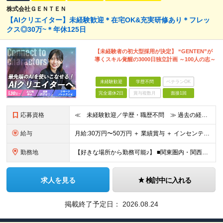
株式会社ＧＥＮＴＥＮ
【AIクリエイター】未経験歓迎＊在宅OK&充実研修あり＊フレッ
クス◎30万~＊年休125日
【未経験者の初大型採用が決定】 “GENTEN”が
導くスキル覚醒の3000日独立計画 ～100人の志～
未経験歓迎
学歴不問
ベテランOK
完全週休2日
賞与複数月
面接1回
応募資格
≪ 未経験歓迎／学歴・職歴不問 ≫ 過去の経歴は一切不問。 「いままで」よりも「これから」を 重視した採用を行っています！ ▼▼こんな想いがある方大歓迎▼▼ ・WEBデザインに興味がある ・自由な環
給与
⽉給:30万円〜50万円 ＋ 業績賞与 ＋ インセンティブ賞与 経験者：35万円～ ※経験・スキルを考慮の上、決定します。 ※経験者は別途優遇！ ★試用期間6ヶ月（期間中は月給21万円～）
勤務地
【好きな場所から勤務可能♪】 ■関東圏内・関西圏内 または⾸都圏近郊のプロジェクト先 ★リモートワーク実施中（プロジェクトによりフルリモートもあり） ★転居を伴う転勤なし ★配属先は希望を最⼤限考慮
求人を見る
検討中に入れる
掲載終了予定日：
2026.08.24