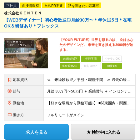
正社員
面接情報有
自己PR不要
話を聞きたい応募可
株式会社ＧＥＮＴＥＮ
【WEBデザイナー】初⼼者歓迎◎⽉給30万〜＊年休125⽇＊在宅
OK＆研修あり＊フレックス
【YOUR FUTURE】世界を彩るのは、 次はあな
たのデザインだ。 未来を書き換える3000⽇が始
まる。
未経験歓迎
学歴不問
ベテランOK
完全週休2日
賞与複数月
面接1回
応募資格
≪ 未経験歓迎／学歴・職歴不問 ≫ 過去の経歴は一切不問。 「いままで」よりも「これから」を 重視した採用を行っています！ ▼▼こんな想いがある方大歓迎▼▼ ・WEBデザインに興味がある ・自由な環
給与
⽉給:30万円〜50万円 ＋ 業績賞与 ＋ インセンティブ賞与 経験者：35万円～ ※経験・スキルを考慮の上、決定します。 ※経験者は別途優遇！ ★試用期間6ヶ月（期間中は月給21万円～）
勤務地
【好きな場所から勤務可能♪】 ■関東圏内・関西圏内 または⾸都圏近郊のプロジェクト先 ★リモートワーク実施中（プロジェクトによりフルリモートもあり） ★転居を伴う転勤なし ★配属先は希望を最⼤限考慮
働き方
フルリモートがメイン
求人を見る
検討中に入れる