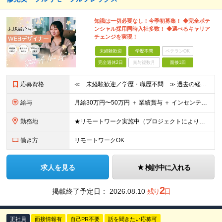
知識は一切必要なし！今季初募集！ ◆完全ポテ
ンシャル採用同時入社多数！ ◆選べるキャリア
チェンジを実現！
未経験歓迎
学歴不問
ベテランOK
完全週休2日
賞与複数月
面接1回
応募資格
≪ 未経験歓迎／学歴・職歴不問 ≫ 過去の経歴は一切不問。 「いままで」よりも「これから」を 重視した採用を行っています！ ▼▼こんな想いがある方大歓迎▼▼ ・WEBデザインに興味がある！ ・WEB
給与
⽉給30万円〜50万円 ＋ 業績賞与 ＋ インセンティブ賞与 経験者：35万円～ ※IT新人時25万円〜 ※経験・スキルを考慮の上、決定します。 ※経験者は別途優遇！ ★試⽤期間：3ヶ⽉ ★学
勤務地
★リモートワーク実施中（プロジェクトによりフルリモートもあり） ★配属先は希望を最⼤限考慮
働き方
リモートワークOK
求人を見る
検討中に入れる
2
掲載終了予定日：
2026.08.10
残り
日
正社員
面接情報有
自己PR不要
話を聞きたい応募可