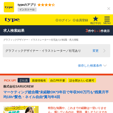
typeのアプリ
インストール
ログイン
会員登録
検討中(
0
)
MENU
3
求人検索結果
件中
1～3
件表示
グラフィックデザイナー・イラストレーター × 社宅ありの転職・求人情報
グラフィックデザイナー・イラストレーター／社宅あり
変更
保存した検索条件
PICK UP!
正社員
面接情報有
自己PR不要
話を聞きたい応募可
株式会社SARUCREW
マーケティング総合職*未経験OK*3年目で年収900万円も*残業月平
均18h*髪色・ネイル自由*賞与年4回
特別な知識や、これまでの経験は一切いりませ
ん。 探しているのは、普段、楽しそうにスマホ