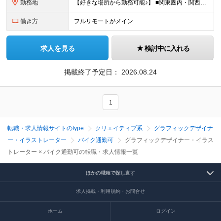
勤務地
【好きな場所から勤務可能♪】 ■関東圏内・関西圏内 または⾸都圏近郊のプロジェクト先 ★リモートワーク実施中（プロジェクトによりフルリモートもあり） ★転居を伴う転勤なし ★配属先は希望を最⼤限考慮
働き方
フルリモートがメイン
求人を見る
検討中に入れる
掲載終了予定日：
2026.08.24
1
転職・求人情報サイトのtype
クリエイティブ系
グラフィックデザイナ
ー・イラストレーター
バイク通勤可
グラフィックデザイナー・イラス
トレーター × バイク通勤可の転職・求人情報一覧
ほかの職種で探し直す
求人掲載・利用規約・お問合せ
ホーム
ログイン