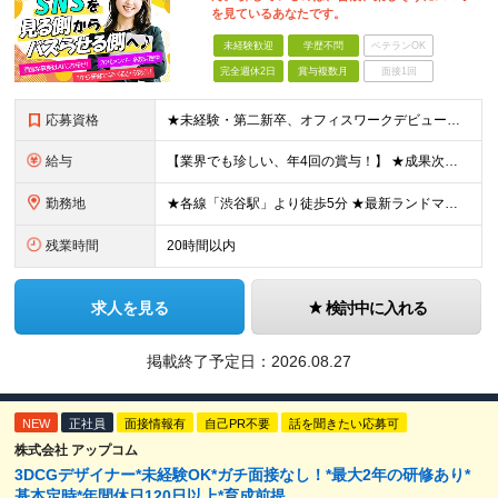
を見ているあなたです。
未経験歓迎
学歴不問
ベテランOK
完全週休2日
賞与複数月
面接1回
応募資格
★未経験・第二新卒、オフィスワークデビュー大歓迎 ★平均年齢は28.6歳！ ★20代の若手メンバーが中心になって活躍している職場です！ ●学歴不問 ※35歳以下の方（若年層の長期キャリア形成） ★こ
給与
【業界でも珍しい、年4回の賞与！】 ★成果次第でスピード昇給可 →20代で年収700万〜900万超も！ ■未経験：月給26〜30万円＋賞与年4回（業績による）＋各種手当 ※経験・スキルを考慮して決定
勤務地
★各線「渋谷駅」より徒歩5分 ★最新ランドマークオフィスです！ ★転勤はありません 【本社】 東京都渋谷区道玄坂2-25-12 道玄坂通 dogenzaka-dori 5階 ※(変更の範囲)上記を除
残業時間
20時間以内
求人を見る
検討中に入れる
掲載終了予定日：
2026.08.27
NEW
正社員
面接情報有
自己PR不要
話を聞きたい応募可
株式会社 アップコム
3DCGデザイナー*未経験OK*ガチ面接なし！*最大2年の研修あり*
基本定時*年間休日120日以上*育成前提