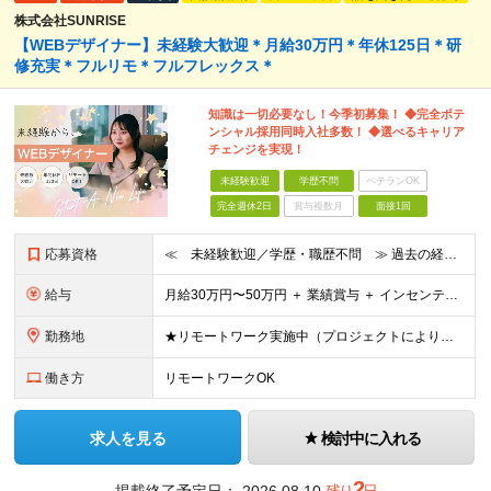
株式会社SUNRISE
【WEBデザイナー】未経験大歓迎＊月給30万円＊年休125日＊研
修充実＊フルリモ＊フルフレックス＊
知識は一切必要なし！今季初募集！ ◆完全ポテ
ンシャル採用同時入社多数！ ◆選べるキャリア
チェンジを実現！
未経験歓迎
学歴不問
ベテランOK
完全週休2日
賞与複数月
面接1回
応募資格
≪ 未経験歓迎／学歴・職歴不問 ≫ 過去の経歴は一切不問。 「いままで」よりも「これから」を 重視した採用を行っています！ ▼▼こんな想いがある方大歓迎▼▼ ・WEBデザインに興味がある！ ・WEB
給与
⽉給30万円〜50万円 ＋ 業績賞与 ＋ インセンティブ賞与 経験者：35万円～ ※IT新人時25万円〜 ※経験・スキルを考慮の上、決定します。 ※経験者は別途優遇！ ★試⽤期間：3ヶ⽉ ★学
勤務地
★リモートワーク実施中（プロジェクトによりフルリモートもあり） ★配属先は希望を最⼤限考慮
働き方
リモートワークOK
求人を見る
検討中に入れる
2