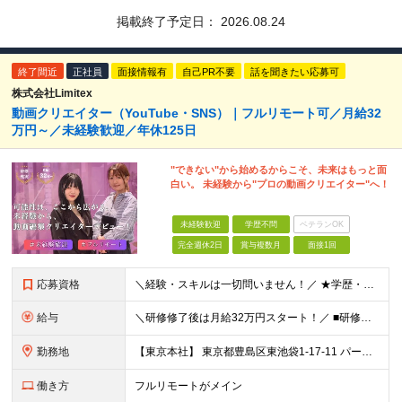
掲載終了予定日：
2026.08.24
終了間近
正社員
面接情報有
自己PR不要
話を聞きたい応募可
株式会社Limitex
動画クリエイター（YouTube・SNS）｜フルリモート可／月給32
万円～／未経験歓迎／年休125日
"できない"から始めるからこそ、未来はもっと面
白い。 未経験から"プロの動画クリエイター"へ！
未経験歓迎
学歴不問
ベテランOK
完全週休2日
賞与複数月
面接1回
応募資格
＼経験・スキルは一切問いません！／ ★学歴・職歴不問 ★未経験・第二新卒歓迎！ ★正社員デビューも応援します！
給与
＼研修修了後は月給32万円スタート！／ ■研修修了後 月給32万円＋賞与＋インセンティブ賞与 ※残業代は別途支給 ▽研修期間（6カ月）▽ 【経験者】 （営業・接客・マーケティングなどの経験をお持
勤務地
【東京本社】 東京都豊島区東池袋1-17-11 パークハイツ池袋
働き方
フルリモートがメイン