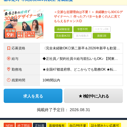
＜立派な志望理由は不要！＞ 未経験から3DCGデ
ザイナーへ！ 作ったアバターを多くの人に見て
もらえるチャンス◎
未経験歓迎
学歴不問
ベテランOK
完全週休2日
賞与複数月
面接1回
応募資格
〈完全未経験OK◎第二新卒＆2026年新卒も歓迎します！〉 ☆「VtubeやVRChatが気になる！」の志望動機でOK ☆社会人デビューOK／学歴・経歴不問 未経験スタート前提のポテンシャル採用。
給与
◆正社員／契約社員※給与前払いもOK♪ 【関東（一都三県）】 月給25万円～ ※固定残業代（月20時間分／月3万2383円）を含む。超過分は別途支給。 ※試用期間中の給与は月給23万円～ 【関東（北
勤務地
★全国47都道府県、どこからでも勤務OK ★転勤なし！腰を据えて活躍◎ ★マイカー通勤OK（拠点による） ★業務に慣れたら、ゆくゆくはリモート併用やフルリモートも可能 全国のお客様先にて勤務していた
残業時間
10時間以内
求人を見る
検討中に入れる
掲載終了予定日：
2026.08.31
NEW
終了間近
正社員
面接情報有
自己PR不要
話を聞きたい応募可