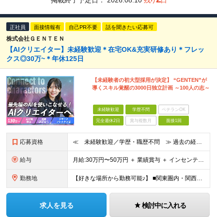
掲載終了予定日：
2026.08.10
残り
日
正社員
面接情報有
自己PR不要
話を聞きたい応募可
株式会社ＧＥＮＴＥＮ
【AIクリエイター】未経験歓迎＊在宅OK&充実研修あり＊フレッ
クス◎30万~＊年休125日
【未経験者の初大型採用が決定】 “GENTEN”が
導くスキル覚醒の3000日独立計画 ～100人の志～
未経験歓迎
学歴不問
ベテランOK
完全週休2日
賞与複数月
面接1回
応募資格
≪ 未経験歓迎／学歴・職歴不問 ≫ 過去の経歴は一切不問。 「いままで」よりも「これから」を 重視した採用を行っています！ ▼▼こんな想いがある方大歓迎▼▼ ・WEBデザインに興味がある ・自由な環
給与
⽉給:30万円〜50万円 ＋ 業績賞与 ＋ インセンティブ賞与 経験者：35万円～ ※経験・スキルを考慮の上、決定します。 ※経験者は別途優遇！ ★試用期間6ヶ月（期間中は月給21万円～）
勤務地
【好きな場所から勤務可能♪】 ■関東圏内・関西圏内 または⾸都圏近郊のプロジェクト先 ★リモートワーク実施中（プロジェクトによりフルリモートもあり） ★転居を伴う転勤なし ★配属先は希望を最⼤限考慮
求人を見る
検討中に入れる