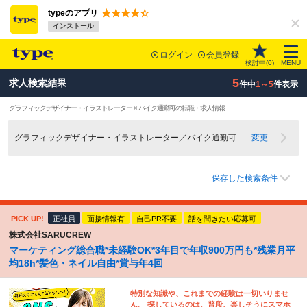
typeのアプリ
インストール
ログイン
会員登録
検討中(
0
)
MENU
5
求人検索結果
件中
1～5
件表示
グラフィックデザイナー・イラストレーター × バイク通勤可の転職・求人情報
グラフィックデザイナー・イラストレーター／バイク通勤可
変更
保存した検索条件
PICK UP!
正社員
面接情報有
自己PR不要
話を聞きたい応募可
株式会社SARUCREW
マーケティング総合職*未経験OK*3年目で年収900万円も*残業月平
均18h*髪色・ネイル自由*賞与年4回
特別な知識や、これまでの経験は一切いりませ
ん。 探しているのは、普段、楽しそうにスマホ