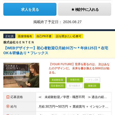
求人を見る
検討中に入れる
掲載終了予定日：
2026.08.27
正社員
面接情報有
自己PR不要
話を聞きたい応募可
株式会社ＧＥＮＴＥＮ
【WEBデザイナー】初⼼者歓迎◎⽉給30万〜＊年休125⽇＊在宅
OK＆研修あり＊フレックス
【YOUR FUTURE】世界を彩るのは、 次はあな
たのデザインだ。 未来を書き換える3000⽇が始
まる。
未経験歓迎
学歴不問
ベテランOK
完全週休2日
賞与複数月
面接1回
応募資格
≪ 未経験歓迎／学歴・職歴不問 ≫ 過去の経歴は一切不問。 「いままで」よりも「これから」を 重視した採用を行っています！ ▼▼こんな想いがある方大歓迎▼▼ ・WEBデザインに興味がある ・自由な環
給与
⽉給:30万円〜50万円 ＋ 業績賞与 ＋ インセンティブ賞与 経験者：35万円～ ※経験・スキルを考慮の上、決定します。 ※経験者は別途優遇！ ★試用期間6ヶ月（期間中は月給21万円～）