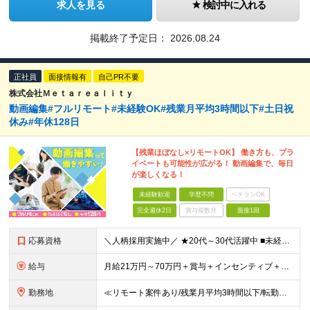
求人を見る
検討中に入れる
掲載終了予定日：
2026.08.24
正社員
面接情報有
自己PR不要
株式会社Ｍｅｔａｒｅａｌｉｔｙ
動画編集#フルリモート#未経験OK#残業月平均3時間以下#土日祝
休み#年休128日
【残業ほぼなし×リモートOK】 働き方も、プラ
イベートも可能性が広がる！ 動画編集で、毎日
が楽しくなる！
未経験歓迎
学歴不問
ベテランOK
完全週休2日
賞与複数月
面接1回
応募資格
＼人柄採用実施中／ ★20代～30代活躍中 ■未経験OK ■学歴不問 ■第二新卒歓迎 ■ブランクOK 【こんな方、ぴったりです！】 □ コミュニケーションを大切にできる方 →チーム連携やクライアント
給与
月給21万円～70万円＋賞与＋インセンティブ＋各種手当 ◎インセンティブ 5万～90万円等の支給実績あり！ 貴方の頑張りをしっかり評価します。 【各種手当】 ■賞与年1回 ■昇給年1回（初年度は2
勤務地
≪リモート案件あり/残業月平均3時間以下/転勤なし/駅から徒歩4分≫ 東京本社、または関東・関西のプロジェクト先 【本社】 東京都豊島区東池袋一丁目17番11号 パークハイツ池袋1105号 【大阪