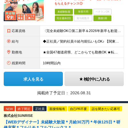
もらえるチャンス◎
未経験歓迎
学歴不問
ベテランOK
完全週休2日
賞与複数月
面接1回
応募資格
〈完全未経験OK◎第二新卒＆2026年新卒も歓迎します！〉 ☆「VtubeやVRChatが気になる！」の志望動機でOK ☆社会人デビューOK／学歴・経歴不問 未経験スタート前提のポテンシャル採用。
給与
◆正社員／契約社員※給与前払いもOK♪ 【関東（一都三県）】 月給25万円～ ※固定残業代（月20時間分／月3万2383円）を含む。超過分は別途支給。 ※試用期間中の給与は月給23万円～ 【関東（北
勤務地
★全国47都道府県、どこからでも勤務OK ★転勤なし！腰を据えて活躍◎ ★マイカー通勤OK（拠点による） ★業務に慣れたら、ゆくゆくはリモート併用やフルリモートも可能 全国のお客様先にて勤務していた
残業時間
10時間以内
求人を見る
検討中に入れる
掲載終了予定日：
2026.08.31
NEW
終了間近
正社員
面接情報有
自己PR不要
話を聞きたい応募可
株式会社SUNRISE
【WEBデザイナー】未経験大歓迎＊月給30万円＊年休125日＊研
修充実＊フルリモ＊フルフレックス＊