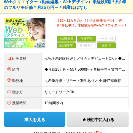
Webクリエイター（動画編集・Webデザイン）未経験9割＊約1年
のフルリモ研修＊月25万円～＊残業ほぼなし
【10～12カ月のオリジナル研修あり◎】 “好
き”を仕事に、未経験からWebクリエイターへ！
未経験歓迎
学歴不問
ベテランOK
完全週休2日
賞与複数月
面接1回
応募資格
≪完全未経験歓迎！／社会人デビューもOK≫ ◆第二新卒OK ◆学歴不問 意欲・人柄重視の採用ですので ぜひ気軽にご応募ください♪ ～このような方にオススメです～ ◆クリエイティブな仕事がしたい ◆
給与
◆月給25万円～55万5000円＋各種手当＋賞与年1回 ※上記には固定残業代（月20時間／3万2400円）を含みます。超過分は別途支給します。 ※試用期間3～6ヶ月あり。期間中の給与は【給与欄】を
勤務地
＼希望考慮・リモート案件あり／ 全国47都道府県のプロジェクト先 └好きな場所で勤務可能！◎ └デビュー後はフルリモート（完全在宅）案件8割！ ◎転勤の有無についてはご本人の希望に100％合わせます
働き方
リモートワークOK
残業時間
10時間以内
求人を見る
検討中に入れる