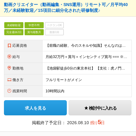
動画クリエイター（動画編集・SNS運用）リモート可／月平均40
万／未経験歓迎／15項目に細分化された研修制度♪
未経験歓迎
学歴不問
ベテランOK
完全週休2日
賞与複数月
面接1回
応募資格
【前職の経験、今のスキルや知識】そんなのはどうでも良い！ 挑戦する人を歓迎する会社です。 ／ 挑戦する者を応援する会社 ーChallenge Yourselfー ＼ ＃未経験歓迎 ＃学歴不問 ＃
給与
月給32万円＋賞与＋インセンティブ賞与 === ※研修期間中の給与 〇経験者（マーケティング・営業・対人業務経験者） ＞月給27万円 〇未経験 ＞月給25万円 ☆研修期間中であっても6ヶ月後業績
勤務地
【池袋駅徒歩0分の東京本社】 【支社：虎ノ門、丸の内、銀座、新宿、渋谷、名古屋、大阪、博多】で募集スタート！ ※転勤はございません。 ☆東京本社 東京都豊島区西池袋1-11-1 メトロポリタンプラ
働き方
フルリモートがメイン
残業時間
10時間以内
求人を見る
検討中に入れる
5
掲載終了予定日：
2026.08.10
残り
日