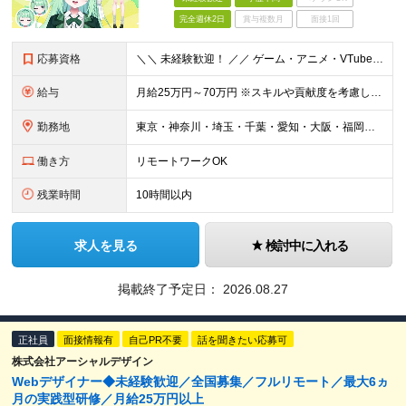
完全週休2日
賞与複数月
面接1回
応募資格
＼＼ 未経験歓迎！ ／／ ゲーム・アニメ・VTuberが好き クリエイティブに挑戦してみたい そんな気持ちがあれば大歓迎です！ 「この仕事、気になる！」それだけでOK。 チャレンジする一歩目を応援し
給与
月給25万円～70万円 ※スキルや貢献度を考慮して決定します。 ※試用期間中は、契約社員（月給は20万円～＋交通費）となります。 ◆インセンティブ・臨時ボーナス制度あり ◆昇給査定あり
勤務地
東京・神奈川・埼玉・千葉・愛知・大阪・福岡のプロジェクト先 ◎事前相談のうえ、自宅から通いやすい勤務地へ配属します。 ◎転居を伴う転勤はありません ＜本社＞ 東京都目黒区大橋2丁目24-1 ハイネス
働き方
リモートワークOK
残業時間
10時間以内
求人を見る
検討中に入れる
掲載終了予定日：
2026.08.27
正社員
面接情報有
自己PR不要
話を聞きたい応募可
株式会社アーシャルデザイン
Webデザイナー◆未経験歓迎／全国募集／フルリモート／最大6ヵ
月の実践型研修／月給25万円以上