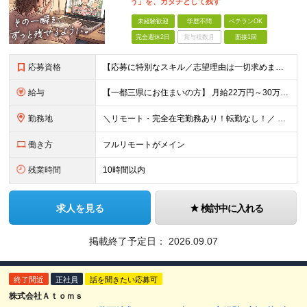
う」を、カタチとして残す
未経験歓迎
学歴不問
ベテランOK
完全週休2日
賞与複数月
面接1回
応募資格
【応募に特別なスキル／志望理由は一切求めません！】 学歴不問／職種・業種未経験歓迎／面接は1回のみ！ ☆彡10名以上の仲間を大募集！ 未経験・第二新卒・初めての正社員も大歓迎！ 「動画を見るのが
給与
【一都三県にお住まいの方】 月給22万円～30万円+インセンティブ ※経験・能力を考慮して決定。経験がある場合は、スキルに応じた月給額でスタートします。 ※上記には固定残業代（10時間分／15,000
勤務地
＼リモート・完全在宅勤務あり！転勤なし！／ 【47都道府県の好きな地域で働けます☆彡】 ★リモート・フルリモートも選択可能です！ └将来的には「お気に入りのカフェでテレワーク」 「日本全国、旅をしな
働き方
フルリモートがメイン
残業時間
10時間以内
求人を見る
検討中に入れる
掲載終了予定日：
2026.09.07
終了間近
正社員
話を聞きたい応募可
株式会社Ａｔｏｍｓ