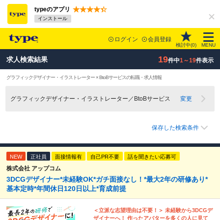
typeのアプリ
インストール
ログイン
会員登録
検討中(
0
)
MENU
19
求人検索結果
件中
1～19
件表示
グラフィックデザイナー・イラストレーター × BtoBサービスの転職・求人情報
グラフィックデザイナー・イラストレーター／BtoBサービス
変更
保存した検索条件
NEW
正社員
面接情報有
自己PR不要
話を聞きたい応募可
株式会社 アップコム
3DCGデザイナー*未経験OK*ガチ面接なし！*最大2年の研修あり*
基本定時*年間休日120日以上*育成前提
＜立派な志望理由は不要！＞ 未経験から3DCGデ
ザイナーへ！ 作ったアバターを多くの人に見て