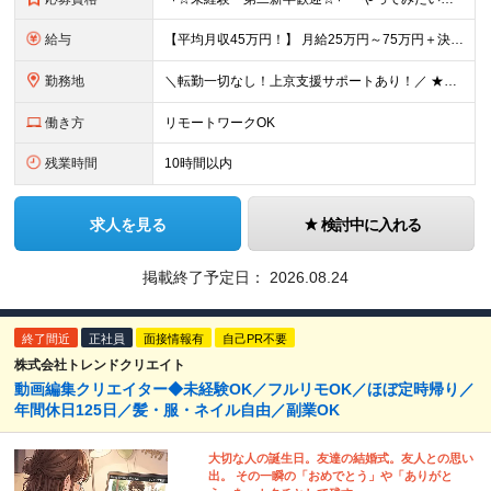
給与
【平均月収45万円！】 月給25万円～75万円＋決算賞与＋インセンティブ 【研修期間中】 ⽉給22.1万円〜30万円＋インセンティブ ＼年収400万円UPの事例も多数！／ 【デビュー1年目】 ⽉給
勤務地
＼転勤一切なし！上京支援サポートあり！／ ★リモートワークも可！／希望を考慮★ 全国、⼀都三県、関東、中部、関⻄、中国、九州など多数 【本社】東京都新宿区新宿1-19-10 サンモールクレスト5F
働き方
リモートワークOK
残業時間
10時間以内
求人を見る
検討中に入れる
掲載終了予定日：
2026.08.24
終了間近
正社員
面接情報有
自己PR不要
株式会社トレンドクリエイト
動画編集クリエイター◆未経験OK／フルリモOK／ほぼ定時帰り／
年間休日125日／髪・服・ネイル自由／副業OK
大切な人の誕生日。友達の結婚式。友人との思い
出。 その一瞬の「おめでとう」や「ありがと