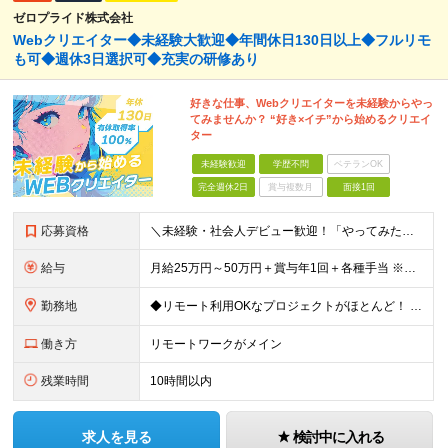
ゼロプライド株式会社
Webクリエイター◆未経験大歓迎◆年間休日130日以上◆フルリモ
も可◆週休3日選択可◆充実の研修あり
好きな仕事、Webクリエイターを未経験からやっ
てみませんか？ “好き×イチ”から始めるクリエイ
ター
未経験歓迎
学歴不問
ベテランOK
完全週休2日
賞与複数月
面接1回
応募資格
＼未経験・社会人デビュー歓迎！「やってみたい」が志望動機でもOK／ ◆学歴不問 ◎意欲・人柄重視の採用です！ ◎応募にあたって必須の条件はありません！ ┗社会人経験がない ┗ブランクがある という方
給与
月給25万円～50万円＋賞与年1回＋各種手当 ※経験・能力などを考慮の上、決定いたします ※月給には固定残業代（月1万5691円/9時間分）を含みます ┗超過分は別途支給 ┗残業が0時間の場合も全額
勤務地
◆リモート利用OKなプロジェクトがほとんど！ ◆フルリモート（完全在宅）OKなプロジェクトも！ ◆週休3日の案件もあり！ ☆★全国で採用中★☆ 本社（東京都港区）または 全国47都道府県の プロジェ
働き方
リモートワークがメイン
残業時間
10時間以内
求人を見る
検討中に入れる