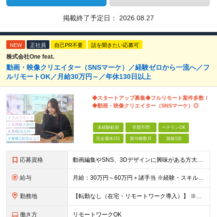
掲載終了予定日：
2026.08.27
NEW
正社員
自己PR不要
話を聞きたい応募可
株式会社One feat.
動画・映像クリエイター（SNSマーケ）／経験ゼロから一流へ／フ
ルリモートOK／月給30万円～／年休130日以上
◆スタートアップ募集◆フルリモート案件多数！
◆動画・映像クリエイター（SNSマーケ）◎
未経験歓迎
学歴不問
ベテランOK
完全週休2日
賞与複数月
面接1回
応募資格
動画編集やSNS、3Dデザインに興味がある方大歓迎！ ―★ 未経験者大歓迎！学歴・経験不問/第二新卒歓迎/WEB面接可能！ ★― 「パソコンの電源ってどうやって入れるの？」 「ワードもエクセルも使
給与
月給：30万円～60万円＋諸手当 ※経験・スキルを考慮して決定します。 試用期間中： 一都三県：月給21万円以上 ※試用期間：6ヶ月～ ※試用期間中は、契約社員となります。
勤務地
【転勤なし（在宅・リモートワーク導入）】 ※フルリモートあり ※研修中に関しても下記となります。 【本社】 東京都千代田区神田和泉町1番地6-16ヤマトビル405 【プロジェクト先】 一都三県、北
働き方
リモートワークOK