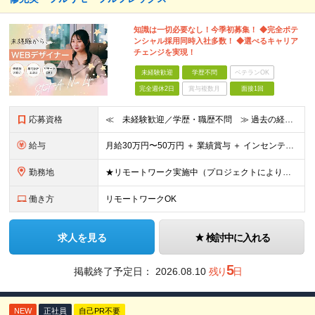
知識は一切必要なし！今季初募集！ ◆完全ポテ
ンシャル採用同時入社多数！ ◆選べるキャリア
チェンジを実現！
未経験歓迎
学歴不問
ベテランOK
完全週休2日
賞与複数月
面接1回
応募資格
≪ 未経験歓迎／学歴・職歴不問 ≫ 過去の経歴は一切不問。 「いままで」よりも「これから」を 重視した採用を行っています！ ▼▼こんな想いがある方大歓迎▼▼ ・WEBデザインに興味がある！ ・WEB
給与
⽉給30万円〜50万円 ＋ 業績賞与 ＋ インセンティブ賞与 経験者：35万円～ ※IT新人時25万円〜 ※経験・スキルを考慮の上、決定します。 ※経験者は別途優遇！ ★試⽤期間：3ヶ⽉ ★学
勤務地
★リモートワーク実施中（プロジェクトによりフルリモートもあり） ★配属先は希望を最⼤限考慮
働き方
リモートワークOK
求人を見る
検討中に入れる
5
掲載終了予定日：
2026.08.10
残り
日
NEW
正社員
自己PR不要