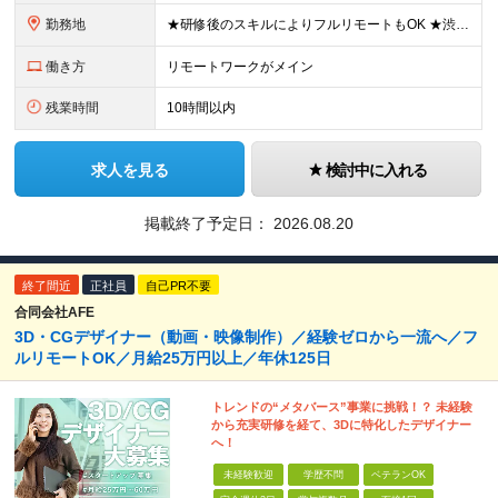
勤務地
★研修後のスキルによりフルリモートもOK ★渋谷駅徒歩2分！100席の新しいコワーキングスペース完備 ★本社、東京都、神奈川県、埼玉県、千葉県などのプロジェクト先 【本社】 東京都渋谷区渋谷3-10
働き方
リモートワークがメイン
残業時間
10時間以内
求人を見る
検討中に入れる
掲載終了予定日：
2026.08.20
終了間近
正社員
自己PR不要
合同会社AFE
3D・CGデザイナー（動画・映像制作）／経験ゼロから一流へ／フ
ルリモートOK／月給25万円以上／年休125日
トレンドの“メタバース”事業に挑戦！？ 未経験
から充実研修を経て、3Dに特化したデザイナー
へ！
未経験歓迎
学歴不問
ベテランOK