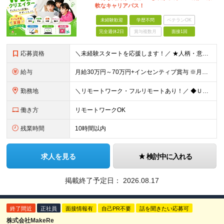
軟なキャリアパス！
未経験歓迎
学歴不問
ベテランOK
完全週休2日
賞与複数月
面接1回
応募資格
＼未経験スタートを応援します！／ ★人柄・意欲を重視した採用★ 育成を前提とした採用のため、 「PCに触ったことがほとんどない…」という方の挑戦も歓迎！ ＜例えば…＞ ●やりたいことはあるけど、ス
給与
月給30万円～70万円+インセンティブ賞与 ※月給額は経験・スキルを考慮の上、決定いたします。 【インセンティブについて】 自社サービスを提案し、サービス化した場合、一部の利益をインセンティブとして
勤務地
＼リモートワーク・フルリモートあり！／ ◆Ｕ・Ｉターン歓迎 ◆転居を伴う転勤はありません。 ◆配属先はお住まいや希望を考慮し決定します。 ◆マイカー通勤OK（駐車場あり／プロジェクトによる） 【本
働き方
リモートワークOK
残業時間
10時間以内
求人を見る
検討中に入れる
掲載終了予定日：
2026.08.17
終了間近
正社員
面接情報有
自己PR不要
話を聞きたい応募可
株式会社MakeRe