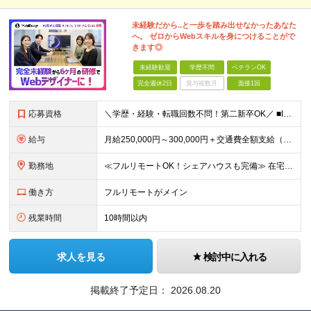
未経験だから..と一歩を踏み出せなかったあなた
へ。 ゼロからWebスキルを身につけることがで
きます◎
未経験歓迎
学歴不問
ベテランOK
完全週休2日
賞与複数月
面接1回
応募資格
＼学歴・経験・転職回数不問！第二新卒OK／ ■IT・Web業界の仕事に興味がある方 ■将来を見据えて手に職をつけたい方 ★20〜30代が活躍中︕同年代の仲間と⼀緒に働きたいという⽅にもピッタリです ★
給与
⽉給250,000円～300,000円＋交通費全額⽀給（正社員登⽤後︓昇給年4回） ※給与は経験・スキルなどを考慮の上、最終決定いたします ※上記額にはみなし残業代(⽉14時間分、2万4,648円分
勤務地
≪フルリモートOK！シェアハウスも完備≫ 在宅勤務(通勤不要)、または希望により一都三県・大阪・名古屋・福岡を中心とした全国の各プロジェクト先での勤務となります。 ※直行直帰OK ★勤務エリアはご希望
働き方
フルリモートがメイン
残業時間
10時間以内
求人を見る
検討中に入れる
掲載終了予定日：
2026.08.20