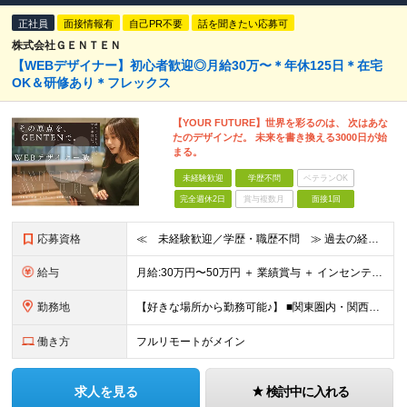
正社員
面接情報有
自己PR不要
話を聞きたい応募可
株式会社ＧＥＮＴＥＮ
【WEBデザイナー】初⼼者歓迎◎⽉給30万〜＊年休125⽇＊在宅
OK＆研修あり＊フレックス
【YOUR FUTURE】世界を彩るのは、 次はあな
たのデザインだ。 未来を書き換える3000⽇が始
まる。
未経験歓迎
学歴不問
ベテランOK
完全週休2日
賞与複数月
面接1回
応募資格
≪ 未経験歓迎／学歴・職歴不問 ≫ 過去の経歴は一切不問。 「いままで」よりも「これから」を 重視した採用を行っています！ ▼▼こんな想いがある方大歓迎▼▼ ・WEBデザインに興味がある ・自由な環
給与
⽉給:30万円〜50万円 ＋ 業績賞与 ＋ インセンティブ賞与 経験者：35万円～ ※経験・スキルを考慮の上、決定します。 ※経験者は別途優遇！ ★試用期間6ヶ月（期間中は月給21万円～）
勤務地
【好きな場所から勤務可能♪】 ■関東圏内・関西圏内 または⾸都圏近郊のプロジェクト先 ★リモートワーク実施中（プロジェクトによりフルリモートもあり） ★転居を伴う転勤なし ★配属先は希望を最⼤限考慮
働き方
フルリモートがメイン
求人を見る
検討中に入れる