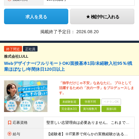
求人を見る
検討中に入れる
掲載終了予定日：
2026.08.20
終了間近
正社員
株式会社LULL
Webデザイナー/フルリモートOK/面接基本1回/未経験入社95％/残
業ほぼなし/年間休日120日以上
「独学だけじゃ不安」なあなたに。 プロとして
活躍するための「次の一手」をプロデュースしま
す。
未経験歓迎
学歴不問
ベテランOK
完全週休2日
賞与複数月
面接1回
応募資格
堅苦しい志望理由は必要ありません。 これまでの経験や経歴よりも、私たちは“これから”を重視します。 ★学歴・経歴不問 ★完全未経験OK ★社会人デビュー歓迎 ★第二新卒OK ＼当てはまる方はぜひご
給与
【経験者】※IT業界で何らかの実務経験がある方 月給35万円～＋業績賞与＋交通費＋各種手当 ※固定残業代（30時間分／6万6,610円～）を含む。超過分は追加支給。 能力やスキルを考慮し、初任給を決定