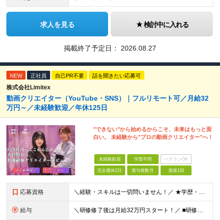
求人を見る
検討中に入れる
掲載終了予定日：
2026.08.27
NEW
正社員
自己PR不要
話を聞きたい応募可
株式会社Limitex
動画クリエイター（YouTube・SNS）｜フルリモート可／月給32
万円～／未経験歓迎／年休125日
"できない"から始めるからこそ、未来はもっと面
白い。 未経験から"プロの動画クリエイター"へ！
未経験歓迎
学歴不問
ベテランOK
完全週休2日
賞与複数月
面接1回
応募資格
＼経験・スキルは一切問いません！／ ★学歴・職歴不問 ★未経験・第二新卒歓迎！ ★正社員デビューも応援します！
給与
＼研修修了後は月給32万円スタート！／ ■研修修了後 月給32万円＋賞与＋インセンティブ賞与 ※残業代は別途支給 ▽研修期間（6カ月）▽ 【経験者】 （営業・接客・マーケティングなどの経験をお持