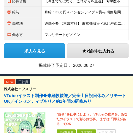
応募資格
【今までではなく、これからを重視】 ★学歴不問 ★職種未経験歓迎 ★業種未経験歓迎 ★社会人未経験歓迎 ★第二新卒歓迎 ★ブランクOK ★動画編集・デザイン制作の勉強を独学でしている方など ※基礎的
給与
月給：32万円＋インセンティブ＋賞与 研修期間中：月給25万円～ ＼ 頑張りはしっかり評価！ ／ 研修期間中でも、スキルの習得状況や成果に応じて月給27万円へ昇給が可能です。 【研修期間】 期
勤務地
通勤不要 【東京本社】 東京都渋谷区恵比寿西二丁目8番4号 EX恵比寿西ビル5階
働き方
フルリモートがメイン
求人を見る
検討中に入れる
掲載終了予定日：
2026.08.27
NEW
正社員
株式会社エフスリー
VTuberイラスト制作◆未経験歓迎／完全土日祝日休み／リモート
OK／インセンティブあり／約1年間の研修あり
“好き”を仕事にしよう。 VTuberの世界を、あな
たのイラストで彩るお仕事。 まずは「興味があ
る」でOK！
未経験歓迎
学歴不問
ベテランOK