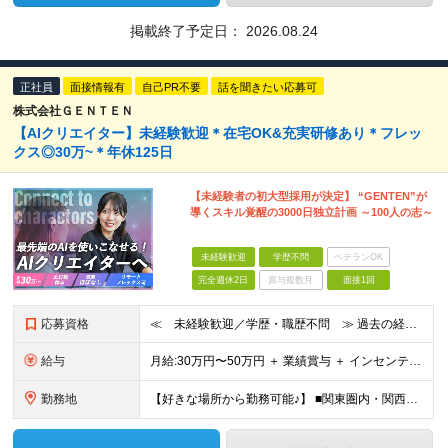
掲載終了予定日：
2026.08.24
正社員
面接情報有
自己PR不要
話を聞きたい応募可
株式会社ＧＥＮＴＥＮ
【AIクリエイター】未経験歓迎＊在宅OK&充実研修あり＊フレッ
クス◎30万~＊年休125日
【未経験者の初大型採用が決定】 “GENTEN”が
導くスキル覚醒の3000日独立計画 ～100人の志～
未経験歓迎
学歴不問
ベテランOK
完全週休2日
賞与複数月
面接1回
応募資格
≪ 未経験歓迎／学歴・職歴不問 ≫ 過去の経歴は一切不問。 「いままで」よりも「これから」を 重視した採用を行っています！ ▼▼こんな想いがある方大歓迎▼▼ ・WEBデザインに興味がある ・自由な環
給与
⽉給:30万円〜50万円 ＋ 業績賞与 ＋ インセンティブ賞与 経験者：35万円～ ※経験・スキルを考慮の上、決定します。 ※経験者は別途優遇！ ★試用期間6ヶ月（期間中は月給21万円～）
勤務地
【好きな場所から勤務可能♪】 ■関東圏内・関西圏内 または⾸都圏近郊のプロジェクト先 ★リモートワーク実施中（プロジェクトによりフルリモートもあり） ★転居を伴う転勤なし ★配属先は希望を最⼤限考慮