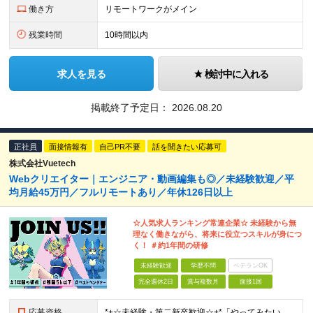
働き方
リモートワークがメイン
残業時間
10時間以内
求人を見る
検討中に入れる
掲載終了予定日：
2026.08.20
正社員
面接情報有
自己PR不要
話を聞きたい応募可
株式会社Vuetech
Webクリエイター｜エンジニア・動画編集も◎／未経験歓迎／平
均月給45万円／フルリモートあり／年休126日以上
☆人気求人ランキング常連企業☆ 未経験から無
理なく働きながら、将来に役立つスキルが身につ
く！ ＃約1年間の研修
未経験歓迎
学歴不問
ベテランOK
完全週休2日
賞与複数月
面接1回
応募資格
*+☆未経験・第⼆新卒歓迎☆+*「やってみたい」で挑戦OK◎ ⼿に職をつけて憧れのWeb業界へ♪ 「 スキルに自信がない・・・ 」 「 デザイナーやエンジニアは興味あるけどよくわからない・・・ 」