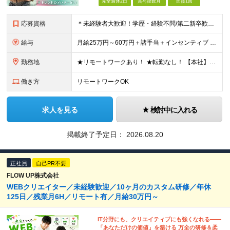
完全週休2日
賞与複数月
面接1回
応募資格
＊未経験者大歓迎！学歴・経験不問/第二新卒歓迎/WEB面接可能＊ ▼未経験歓迎＆完全ポテンシャル採用！▼ 基礎のキソから学べる研修があるので経験は一切不問！ 面接では「あなたの想い」を教えてくださ
給与
月給25万円～60万円＋諸手当＋インセンティブ ★Point 100％年収UPでの待遇提示も可能！ ※経験者であれば、100%年収アップも実現可能です。 【インセンティブについて】 プロジェクト報
勤務地
★リモートワークあり！ ★転勤なし！ 【本社】東京都港区西新橋２丁目４−３ プロス西新橋ビル６階 【プロジェクト先】東京都・神奈川県・千葉県・埼玉など多数！ ※希望を考慮の上、配属プロジェクトを決
働き方
リモートワークOK
求人を見る
検討中に入れる
掲載終了予定日：
2026.08.20
正社員
自己PR不要
FLOW UP株式会社
WEBクリエイター／未経験歓迎／10ヶ月のカスタム研修／年休
125日／残業月6H／リモート有／月給30万円～
IT分野にも、クリエイティブにも強くなれる――
「あなただけの価値」を築ける 万全の研修＆柔