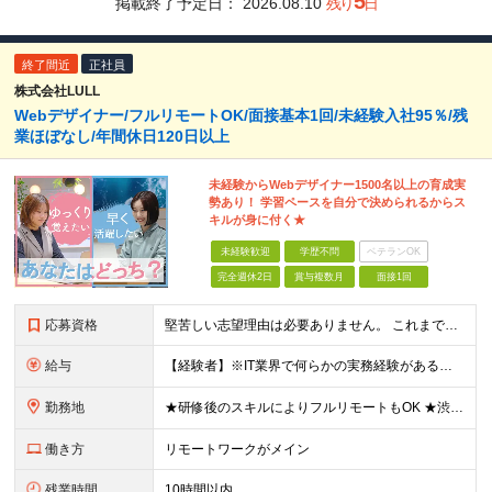
5
掲載終了予定日：
2026.08.10
残り
日
終了間近
正社員
株式会社LULL
Webデザイナー/フルリモートOK/面接基本1回/未経験入社95％/残
業ほぼなし/年間休日120日以上
未経験からWebデザイナー1500名以上の育成実
勢あり！ 学習ペースを自分で決められるからス
キルが身に付く★
未経験歓迎
学歴不問
ベテランOK
完全週休2日
賞与複数月
面接1回
応募資格
堅苦しい志望理由は必要ありません。 これまでの経験や経歴よりも、私たちは“これから”を重視します。 ★学歴・経歴不問 ★完全未経験OK ★社会人デビュー歓迎 ★第二新卒OK ＼当てはまる方はぜひご
給与
【経験者】※IT業界で何らかの実務経験がある方 月給35万円～＋業績賞与＋交通費＋各種手当 ※固定残業代（30時間分／6万6,610円～）を含む。超過分は追加支給。 能力やスキルを考慮し、初任給を決定
勤務地
★研修後のスキルによりフルリモートもOK ★渋谷駅徒歩2分！100席の新しいコワーキングスペース完備 ★本社、東京都、神奈川県、埼玉県、千葉県などのプロジェクト先 【本社】 東京都渋谷区渋谷3-10
働き方
リモートワークがメイン
残業時間
10時間以内