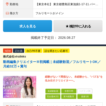
勤務地
【東京本社】 東京都豊島区東池袋1-17-11 パークハイツ池袋
働き方
フルリモートがメイン
求人を見る
検討中に入れる
掲載終了予定日：
2026.08.27
NEW
正社員
自己PR不要
話を聞きたい応募可
株式会社viralinks
動画編集クリエイター※初掲載｜未経験歓迎／フルリモートOK／
月給32万＋賞与
経験がない？関係ない。 未経験から、"バズる"を
生み出すクリエイターへ。
未経験歓迎
学歴不問
ベテランOK
完全週休2日
賞与複数月
面接1回