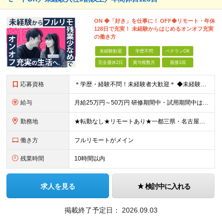
ON ◆「好き」を仕事に！ OFF◆リモート・年休
128日で充実！ 未経験からはじめるオンオフ充実
の働き方
未経験歓迎
学歴不問
ベテランOK
完全週休2日
賞与複数月
面接1回
応募資格
＊学歴・経験不問！未経験者大歓迎＊ ◆未経験からWebクリエイターとして働いてみたい方 ◆第二新卒・ブランクのある方も大歓迎！ ★学歴・知識・経験は一切問いません！ ★面接は「ポートフォリオ」「実
給与
月給25万円～50万円 研修期間中・試用期間中は給与が異なります。 >>研修期間中（入社6ヶ月後）の給与 一律：月給21万円～50万円 >>試用期間中（6ヶ月）の給与 関東：月給21万円～ 関西
勤務地
★転勤なし★リモートあり★一都三県・名古屋・関西・九州 ◎案件によって ┗完全在宅勤務（フルリモート）も可能！ ┗希望に応じて幅広い働き方やプランが選べます！ ◆本社または一都三県 （東京都・
働き方
フルリモートがメイン
残業時間
10時間以内
求人を見る
検討中に入れる
掲載終了予定日：
2026.09.03