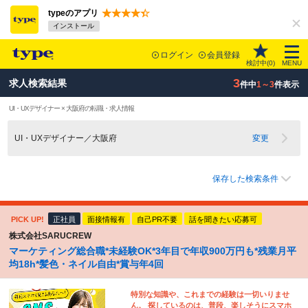
typeのアプリ
インストール
ログイン
会員登録
検討中(
0
)
MENU
3
求人検索結果
件中
1～3
件表示
UI・UXデザイナー × 大阪府の転職・求人情報
UI・UXデザイナー／大阪府
変更
保存した検索条件
PICK UP!
正社員
面接情報有
自己PR不要
話を聞きたい応募可
株式会社SARUCREW
マーケティング総合職*未経験OK*3年目で年収900万円も*残業月平
均18h*髪色・ネイル自由*賞与年4回
特別な知識や、これまでの経験は一切いりませ
ん。 探しているのは、普段、楽しそうにスマホ