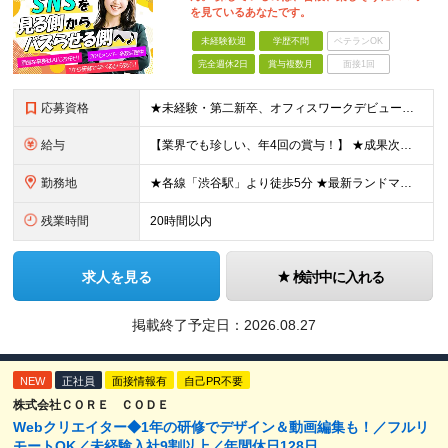
を見ているあなたです。
未経験歓迎
学歴不問
ベテランOK
完全週休2日
賞与複数月
面接1回
応募資格
★未経験・第二新卒、オフィスワークデビュー大歓迎 ★平均年齢は28.6歳！ ★20代の若手メンバーが中心になって活躍している職場です！ ●学歴不問 ※35歳以下の方（若年層の長期キャリア形成） ★こ
給与
【業界でも珍しい、年4回の賞与！】 ★成果次第でスピード昇給可 →20代で年収700万〜900万超も！ ■未経験：月給26〜30万円＋賞与年4回（業績による）＋各種手当 ※経験・スキルを考慮して決定
勤務地
★各線「渋谷駅」より徒歩5分 ★最新ランドマークオフィスです！ ★転勤はありません 【本社】 東京都渋谷区道玄坂2-25-12 道玄坂通 dogenzaka-dori 5階 ※(変更の範囲)上記を除
残業時間
20時間以内
求人を見る
検討中に入れる
掲載終了予定日：
2026.08.27
NEW
正社員
面接情報有
自己PR不要
株式会社ＣＯＲＥ ＣＯＤＥ
Webクリエイター◆1年の研修でデザイン＆動画編集も！／フルリ
モートOK／未経験入社9割以上／年間休日128日