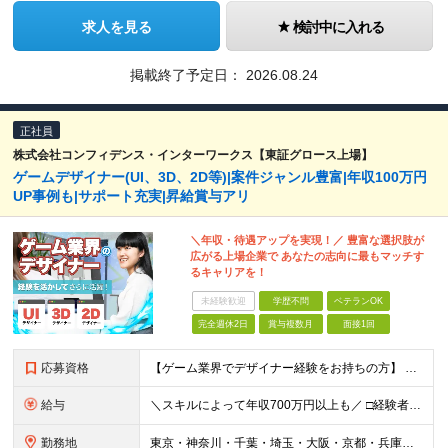
求人を見る
検討中に入れる
掲載終了予定日：
2026.08.24
正社員
株式会社コンフィデンス・インターワークス【東証グロース上場】
ゲームデザイナー(UI、3D、2D等)|案件ジャンル豊富|年収100万円
UP事例も|サポート充実|昇給賞与アリ
＼年収・待遇アップを実現！／ 豊富な選択肢が
広がる上場企業で あなたの志向に最もマッチす
るキャリアを！
未経験歓迎
学歴不問
ベテランOK
完全週休2日
賞与複数月
面接1回
応募資格
【ゲーム業界でデザイナー経験をお持ちの方】 直近でゲーム業界を経験している方は面接確約。 ※PhotoshopやIllustratorを始めとしたデザインツールが使える方を想定しています。 ※UIデザ
給与
＼スキルによって年収700万円以上も／ □経験者 月給23万円～70万円+残業代+賞与 □未経験者 月給21万円以上+残業代+賞与 ※経験・スキル・年齢などを考慮の上、当社規定により決定(詳細は
勤務地
東京・神奈川・千葉・埼玉・大阪・京都・兵庫・福岡のプロジェクト先 ※U・Iターン歓迎 ※リモートワーク可能な案件もあり ※勤務地は希望を考慮します！ ↓特に以下のエリアでプロジェクトが多数稼働中↓