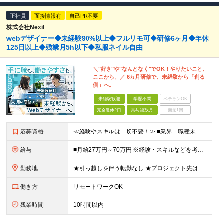
正社員
面接情報有
自己PR不要
株式会社Nexil
webデザイナー◆未経験90%以上◆フルリモ可◆研修6ヶ月◆年休
125日以上◆残業月5h以下◆私服ネイル自由
＼"好き"や"なんとなく"でOK！やりたいこと、
ここから。／ 6カ月研修で、未経験から「創る
側」へ。
未経験歓迎
学歴不問
ベテランOK
完全週休2日
賞与複数月
面接1回
応募資格
≪経験やスキルは一切不要！≫ ■業界・職種未経験OK ■第二新卒歓迎 ■学歴不問 ■35歳以下の方（※若年層の長期キャリア形成を図るため） ＼こんな方は、Nexilにぴったりです／ □「やりたいこと
給与
■月給27万円～70万円 ※経験・スキルなどを考慮して決定します。 ※上記金額には固定残業代（月15時間相当分／26,300円～73,500円）を含みます。 超過分は別途支給します。 ★最大200万
勤務地
★引っ越しを伴う転勤なし ★プロジェクト先は希望やスキルを考慮して決定 本社もしくは東京23区を中心とした 神奈川・千葉・埼玉の各プロジェクト先の勤務となります。 【東京本社】 東京都渋谷区渋谷2
働き方
リモートワークOK
残業時間
10時間以内