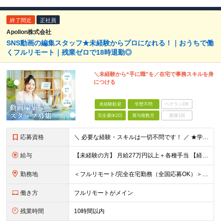
終了間近
正社員
Apollon株式会社
SNS動画の編集スタッフ★未経験からプロになれる！｜おうちで働
くフルリモート｜残業ゼロで18時退勤◎
＼未経験から“手に職”を／在宅で事務スキルを身
につける
未経験歓迎
学歴不問
ベテランOK
完全週休2日
賞与複数月
面接1回
応募資格
＼ 必要な経験・スキルは一切不問です！ ／ ★学歴・職歴はまったく気にしません！ ★正社員デビューの方、第二新卒の方も大歓迎です！
給与
【未経験の方】 月給27万円以上＋各種手当 【経験3年以上の方】 月給30万円以上＋各種手当 ※経験・スキル・年齢を考慮の上、決定します ※試用期間中（2〜3ヶ月）も同条件 ※残業代は全額別途支給
勤務地
＜フルリモート/完全在宅勤務（全国応募OK）＞ ★自宅/カフェなど、あなたが働きやすい場所で働けます ★転居を伴う転勤はありません ★全国47都道府県どこからでも応募OK ■本社 東京都新宿区山吹町
働き方
フルリモートがメイン
残業時間
10時間以内