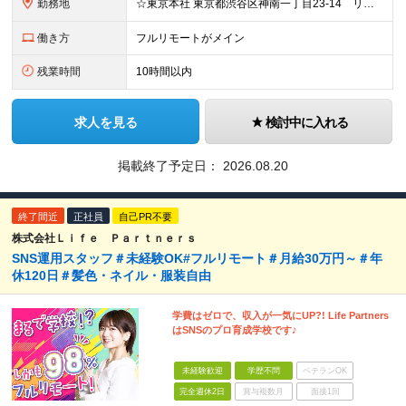
勤務地
☆東京本社 東京都渋谷区神南一丁目23-14 リージャス渋谷公園通り7F ☆新宿支社 東京都新宿区西新宿3-7-1 新宿パークタワー N棟30F ☆池袋支社 東京都豊島区南池袋1-16-15 ダイ
働き方
フルリモートがメイン
残業時間
10時間以内
求人を見る
検討中に入れる
掲載終了予定日：
2026.08.20
終了間近
正社員
自己PR不要
株式会社Ｌｉｆｅ Ｐａｒｔｎｅｒｓ
SNS運用スタッフ＃未経験OK#フルリモート＃月給30万円～＃年
休120日＃髪色・ネイル・服装自由
学費はゼロで、収入が一気にUP?! Life Partners
はSNSのプロ育成学校です♪
未経験歓迎
学歴不問
ベテランOK
完全週休2日
賞与複数月
面接1回