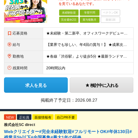
を見ているあなたです。
未経験歓迎
学歴不問
ベテランOK
完全週休2日
賞与複数月
面接1回
応募資格
★未経験・第二新卒、オフィスワークデビュー大歓迎 ★平均年齢は28.6歳！ ★20代の若手メンバーが中心になって活躍している職場です！ ●学歴不問 ※35歳以下の方（若年層の長期キャリア形成） ★こ
給与
【業界でも珍しい、年4回の賞与！】 ★成果次第でスピード昇給可 →20代で年収700万〜900万超も！ ■未経験：月給26〜30万円＋賞与年4回（業績による）＋各種手当 ※経験・スキルを考慮して決定
勤務地
★各線「渋谷駅」より徒歩5分 ★最新ランドマークオフィスです！ ★転勤はありません 【本社】 東京都渋谷区道玄坂2-25-12 道玄坂通 dogenzaka-dori 5階 ※(変更の範囲)上記を除
残業時間
20時間以内
求人を見る
検討中に入れる
掲載終了予定日：
2026.08.27
NEW
正社員
面接情報有
自己PR不要
株式会社SC direct
Webクリエイター#完全未経験歓迎#フルリモートOK#年休130日#
残業月5h以下#全国募集#最大1年の研修