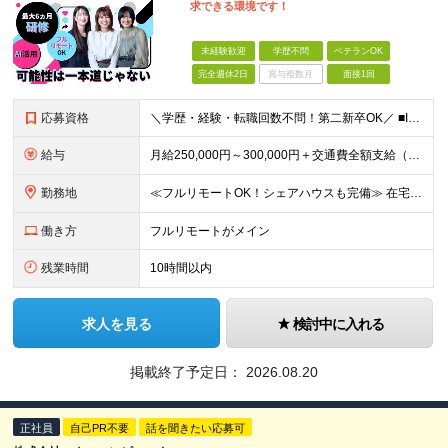
求できる環境です！
未経験歓迎
学歴不問
ベテランOK
完全週休2日
賞与複数月
面接1回
応募資格
＼学歴・経験・転職回数不問！第二新卒OK／ ■IT・Web業界の仕事に興味がある方 ■将来を見据えて手に職をつけたい方 ★20～30代が活躍中！同年代の仲間と一緒に働きたいという方にもピッタリです ★
給与
⽉給250,000円～300,000円＋交通費全額⽀給（正社員登⽤後︓昇給年4回） ※給与は経験・スキルなどを考慮の上、最終決定いたします ※上記額にはみなし残業代(⽉14時間分、2万4,648円分
勤務地
≪フルリモートOK！シェアハウスも完備≫ 在宅勤務(通勤不要)、または希望により一都三県・大阪・名古屋・福岡を中心とした全国の各プロジェクト先での勤務となります。 ※直行直帰OK ★勤務エリアはご希望
働き方
フルリモートがメイン
残業時間
10時間以内
求人を見る
検討中に入れる
掲載終了予定日：
2026.08.20
正社員
自己PR不要
話を聞きたい応募可