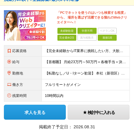
「PCでネットを使うのはいつも検索する程度」
から、 場所を選ばず活躍できる憧れのWebクリ
エイターへ！
未経験歓迎
学歴不問
ベテランOK
完全週休2日
賞与複数月
面接1回
応募資格
【完全未経験からIT業界に挑戦したい方、大歓迎！】 ●応募年齢制限：34歳まで（若年層の長期キャリア形成を図るため） ★学歴不問・転職回数不問 ★第二新卒・社会人デビューOK 【こんな方を求めていま
給与
【首都圏】 月給23万円～50万円＋各種手当＋決算賞与 【大阪】 月給22万円～50万円＋各種手当＋決算賞与 【愛知】 月給21.5万円～50万円＋各種手当＋決算賞与 【福岡・宮城】 月給20万
勤務地
【転勤なし／U・Iターン歓迎】 本社（新宿区）、大阪支店、名古屋支店または東京都・神奈川県・千葉県・埼玉県・愛知県・大阪府・福岡県をはじめ、全国のプロジェクト先 ※ご希望を最大限考慮して配属先を決定
働き方
フルリモートがメイン
残業時間
10時間以内
求人を見る
検討中に入れる
掲載終了予定日：
2026.08.31