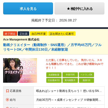
求人を見る
検討中に入れる
掲載終了予定日：
2026.08.27
終了間近
正社員
自己PR不要
話を聞きたい応募可
Ace Management 株式会社
動画クリエイター（動画制作・SNS運用）／月平均45万円／フル
リモートOK／年間休日130日／未経験歓迎
ただ楽しく仕事をしていた。 気付いたら、スキ
ルも報酬も付いてきた。 これが遊び感覚Styleで
す！！！
未経験歓迎
学歴不問
ベテランOK
完全週休2日
賞与複数月
面接1回
応募資格
暇あればショート動画を見ちゃう！ 想い出をSNSにアップしちゃう！ 【そんな方が活躍できる会社です！！】 ＝＝＝ 今 の 仕 事 を 続 け て い て も 何 者 に も な れ な い 。
給与
月給30万円～＋成果インセンティブ ※研修期間6カ月間