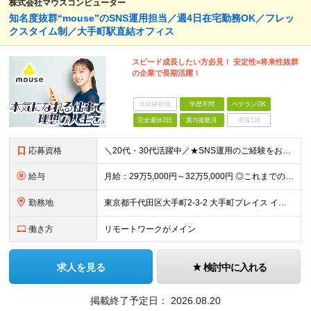
株式会社マウスコンピューター
知名度抜群“mouse”のSNS運用担当／週4日在宅勤務OK／フレッ
クスタイム制／大手町駅直結オフィス
スピード成長したい方必見！ 安定性×将来性抜群
の企業で長期活躍！
未経験歓迎
学歴不問
ベテランOK
完全週休2日
賞与複数月
面接1回
応募資格
＼20代・30代活躍中／★SNS運用のご経験をお持ちの方は必見！あなたの挑戦を当社は歓迎します！ 【必須条件】 ◎SNSの運用経験（年数は不問です！） ★こんな志向の方にピッタリ ・チーム内外問わ
給与
月給：29万5,000円～32万5,000円 ◎これまでの経験と能力を考慮の上、決定します！ ☆明確な評価制度とキャリア形成 当社では個人の頑張りを反映する明確な評価制度を設けています。将来にわた
勤務地
東京都千代田区大手町2-3-2 大手町プレイス イーストタワー6階
働き方
リモートワークがメイン
求人を見る
検討中に入れる
掲載終了予定日：
2026.08.20