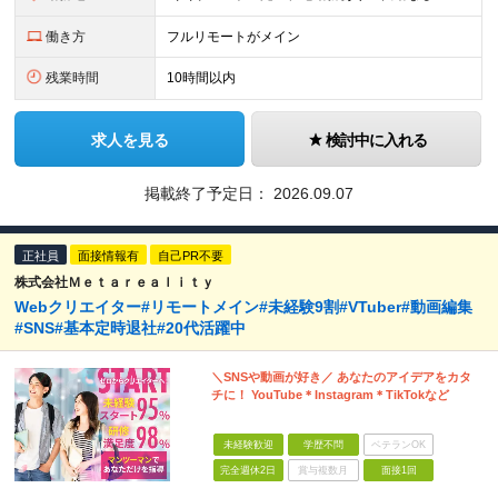
働き方
フルリモートがメイン
残業時間
10時間以内
求人を見る
検討中に入れる
掲載終了予定日：
2026.09.07
正社員
面接情報有
自己PR不要
株式会社Ｍｅｔａｒｅａｌｉｔｙ
Webクリエイター#リモートメイン#未経験9割#VTuber#動画編集
#SNS#基本定時退社#20代活躍中
＼SNSや動画が好き／ あなたのアイデアをカタ
チに！ YouTube＊Instagram＊TikTokなど
未経験歓迎
学歴不問
ベテランOK
完全週休2日
賞与複数月
面接1回