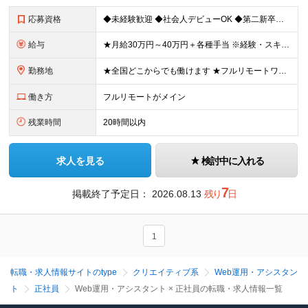
応募資格
◆未経験歓迎 ◆社会人デビューOK ◆第二新卒も歓迎 ◆学歴不問 ………………‥・*.+ 応募時に特別なスキルや経験は必要ありません。 正社員経験がない方も歓迎します！ +.*・‥……………… L
給与
★月給30万円～40万円＋各種手当 ※経験・スキルを考慮して金額を決定します ※上記月給は固定残業代（20時間分／3万2000円～）を含む ※超過分は別途支給します ★試用期間：7ヶ月間あり（待遇に
勤務地
★全国どこからでも働けます ★フルリモートワークが可能 ★希望に100％応じます！ ■所属は横浜本社となります。 神奈川県横浜市中区長者町2-6-3 テクノサイシング長者町ビル7F ※(変更の範囲)
働き方
フルリモートがメイン
残業時間
20時間以内
求人を見る
検討中に入れる
7
掲載終了予定日：
2026.08.13
残り
日
1
転職・求人情報サイトのtype
クリエイティブ系
Web運用・アシスタン
ト
正社員
Web運用・アシスタント × 正社員の転職・求人情報一覧