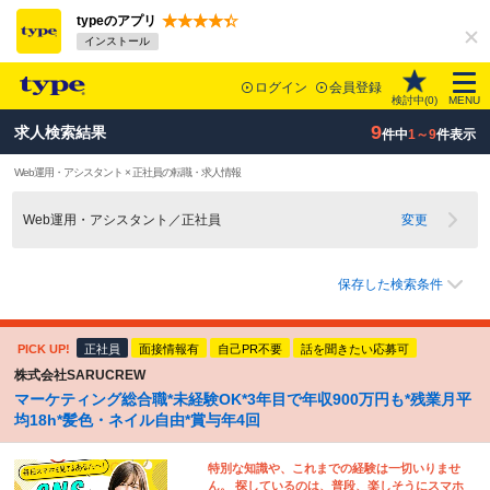
typeのアプリ
インストール
ログイン
会員登録
検討中(
0
)
MENU
9
求人検索結果
件中
1～9
件表示
Web運用・アシスタント × 正社員の転職・求人情報
Web運用・アシスタント／正社員
変更
保存した検索条件
PICK UP!
正社員
面接情報有
自己PR不要
話を聞きたい応募可
株式会社SARUCREW
マーケティング総合職*未経験OK*3年目で年収900万円も*残業月平
均18h*髪色・ネイル自由*賞与年4回
特別な知識や、これまでの経験は一切いりませ
ん。 探しているのは、普段、楽しそうにスマホ