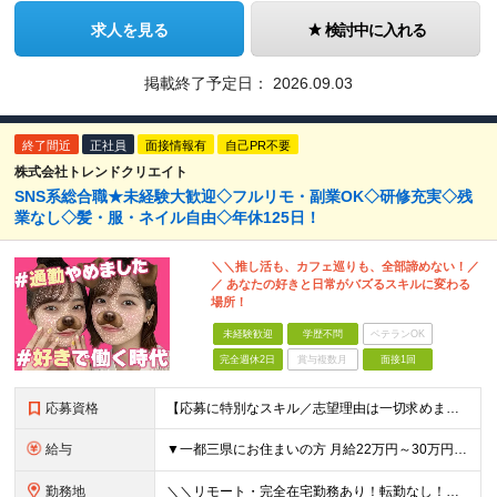
求人を見る
検討中に入れる
掲載終了予定日：
2026.09.03
終了間近
正社員
面接情報有
自己PR不要
株式会社トレンドクリエイト
SNS系総合職★未経験大歓迎◇フルリモ・副業OK◇研修充実◇残
業なし◇髪・服・ネイル自由◇年休125日！
＼＼推し活も、カフェ巡りも、全部諦めない！／
／ あなたの好きと日常がバズるスキルに変わる
場所！
未経験歓迎
学歴不問
ベテランOK
完全週休2日
賞与複数月
面接1回
応募資格
【応募に特別なスキル／志望理由は一切求めません！】 学歴不問／職種・業種未経験歓迎／面接は1回のみ！ ＼＼10名以上の仲間を大募集！／／ 未経験・第二新卒・初めての正社員も大歓迎！ 「旅行が好き！
給与
▼一都三県にお住まいの方 月給22万円～30万円+インセンティブ ※経験・能力を考慮して決定。経験がある場合は、スキルに応じた月給額でスタートします。 ※上記には固定残業代（10時間分／15,000円
勤務地
＼＼リモート・完全在宅勤務あり！転勤なし！／／ ★47都道府県の好きな地域で働けます◎ ★本社は渋谷駅徒歩5分の好立地です！ □リモート・フルリモートも選択可能です！ └将来的には「お気に入りのカフ