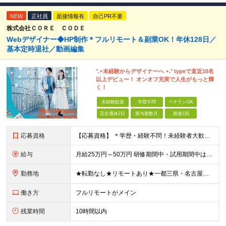
NEW
正社員
面接情報有
自己PR不要
株式会社ＣＯＲＥ ＣＯＤＥ
Webデザイナー◆HP制作＊フルリモート＆副業OK！年休128日／
基本定時退社／動画編集
°.⋆未経験からデザイナーへ ⋆.° typeで直近10名
以上デビュー！ オンオフ充実で人生がもっと輝
く！
未経験歓迎
学歴不問
ベテランOK
完全週休2日
賞与複数月
面接1回
応募資格
【応募資格】 ＊学歴・経験不問！未経験者大歓迎＊ ◆未経験からWebクリエイターとして働いてみたい方 ◆第二新卒・ブランクのある方も大歓迎！ ★学歴・知識・経験は一切問いません！ ★面接は「ポート
給与
月給25万円～50万円 研修期間中・試用期間中は給与が異なります。 >>研修期間中（入社6ヶ月後）の給与 一律：月給21万円～50万円 >>試用期間中（6ヶ月）の給与 関東：月給21万円～ 関西
勤務地
★転勤なし★リモートあり★一都三県・名古屋・関西・九州 ◎案件によって ┗完全在宅勤務（フルリモート）も可能！ ┗希望に応じて幅広い働き方やプランが選べます！ ◆本社または一都三県 （東京都・
働き方
フルリモートがメイン
残業時間
10時間以内