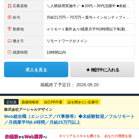
応募資格
＼人柄採用実施中／ ★20代～30代活躍中 ■未経験OK ■学歴不問 ■第二新卒歓迎 ■ブランクOK 【こんな方、ぴったりです！】 □ コミュニケーションを大切にできる方 →チーム連携やクライアント
給与
月給21万円～70万円＋賞与＋インセンティブ＋各種手当 ◎インセンティブ 5万～90万円等の支給実績あり！ 貴方の頑張りをしっかり評価します。 【各種手当】 ■賞与年1回 ■昇給年1回（初年度は2
勤務地
≪リモート案件あり/残業月平均3時間以下/転勤なし/駅から徒歩4分≫ 東京本社、または関東・関西のプロジェクト先 【本社】 東京都豊島区東池袋一丁目17番11号 パークハイツ池袋1105号 【大阪
働き方
リモートワークがメイン
残業時間
10時間以内
求人を見る
検討中に入れる
掲載終了予定日：
2026.08.20
正社員
面接情報有
自己PR不要
話を聞きたい応募可
株式会社アーシャルデザイン
Web総合職（エンジニア／IT事務等）◆未経験歓迎／フルリモート
／月残業平均8.6時間／月給25万円以上
キャリアもスキルも磨ける、 あなたの理想を追