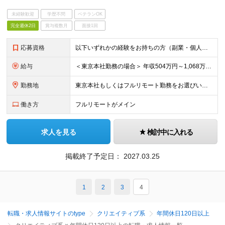
未経験歓迎
学歴不問
ベテランOK
完全週休2日
賞与複数月
面接1回
応募資格
以下いずれかの経験をお持ちの方（副業・個人活動でも可） ・WEBレスポンス広告の企画・制作・運用経験 ・SNS（Instagram / X / TikTok / YouTube など）を活用した集客・
給与
＜東京本社勤務の場合＞ 年収504万円～1,068万円（※平均年収677万円） ■月給 42万円～89万円 ※45時間分の固定残業代（10万9249円～23万1503円）含む。45時間を超える時間外
勤務地
東京本社もしくはフルリモート勤務をお選びいただけます。 ＜東京本社＞ 東京都中央区銀座四丁目12番15号 歌舞伎座タワー17階 ＜フルリモート＞ 完全在宅 ※年2回のみ出社必須 (変更の範囲)上
働き方
フルリモートがメイン
求人を見る
検討中に入れる
掲載終了予定日：
2027.03.25
1
2
3
4
転職・求人情報サイトのtype
クリエイティブ系
年間休日120日以上