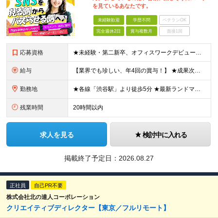
を見ているあなたです。
未経験歓迎
学歴不問
ベテランOK
完全週休2日
賞与複数月
面接1回
応募資格
★未経験・第二新卒、オフィスワークデビュー大歓迎 ★平均年齢は28.6歳！ ★20代の若手メンバーが中心になって活躍している職場です！ ●学歴不問 ※35歳以下の方（若年層の長期キャリア形成） ★こ
給与
【業界でも珍しい、年4回の賞与！】 ★成果次第でスピード昇給可 →20代で年収700万〜900万超も！ ■未経験：月給26〜30万円＋賞与年4回（業績による）＋各種手当 ※経験・スキルを考慮して決定
勤務地
★各線「渋谷駅」より徒歩5分 ★最新ランドマークオフィスです！ ★転勤はありません 【本社】 東京都渋谷区道玄坂2-25-12 道玄坂通 dogenzaka-dori 5階 ※(変更の範囲)上記を除
残業時間
20時間以内
求人を見る
検討中に入れる
掲載終了予定日：
2026.08.27
正社員
自己PR不要
株式会社北の達人コーポレーション
クリエイティブディレクター【東京／フルリモート】