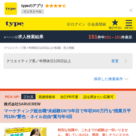
typeのアプリ
インストール
ログイン
会員登録
検討中(
0
)
MENU
151
求人検索結果
件中
151～151
件表示
4ページ目
クリエイティブ系 × 年間休日120日以上の転職・求人情報
クリエイティブ系／年間休日120日以上
変更
保存した検索条件
PICK UP!
正社員
面接情報有
自己PR不要
話を聞きたい応募可
株式会社SARUCREW
マーケティング総合職*未経験OK*3年目で年収900万円も*残業月平
均18h*髪色・ネイル自由*賞与年4回
特別な知識や、これまでの経験は一切いりませ
ん。 探しているのは、普段、楽しそうにスマホ