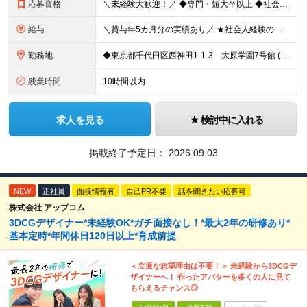
応募資格
＼未経験大歓迎！／ ◆専門・短大卒以上 ◆社会人経験がある方 いろいろやってみたい！という意欲があればOK◎
給与
＼賞与年5カ月分の実績あり／ ★社会人経験の年数に応じて給与アップ！ ★実績に応じたベースアップも年1回実施しています ★資格等をお持ちの方は、月給40万円可能！ 【想定年収】400～800万円
勤務地
◆東京都千代田区西神田1-1-3 大原学園7号館 (変更の範囲)上記を除く当社関連勤務地
残業時間
10時間以内
求人を見る
検討中に入れる
掲載終了予定日：
2026.09.03
NEW
正社員
面接情報有
自己PR不要
話を聞きたい応募可
株式会社 アップコム
3DCGデザイナー*未経験OK*ガチ面接なし！*最大2年の研修あり*
基本定時*年間休日120日以上*育成前提
＜立派な志望理由は不要！＞ 未経験から3DCGデ
ザイナーへ！ 作ったアバターを多くの人に見て
もらえるチャンス◎