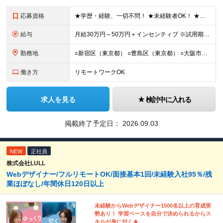
応募資格
★学歴・経験、一切不問！ ★未経験者OK！ ★第二新卒も歓迎！ ＜人柄採用を実施中！＞ 弊社では、学歴や経験などは気にせず あなたの持ち前の人柄のみを重視しています。 堅苦しい雰囲気ではありません
給与
⽉給30万円～50万円＋インセンティブ ※試⽤期間は2ケ⽉（正社員）⽉給25万円～ ☆インセンティブ有 ☆交通費全額支給
勤務地
○新宿区（東京都） ○豊島区（東京都） ○大阪市（大阪府） ○福岡市（福岡県） ※あなたの経験やスキルに応じて面談時にて ご相談させていただきます。 ※研修先は、クライアント先での研修となります。
働き方
リモートワークOK
求人を見る
検討中に入れる
掲載終了予定日：
2026.09.03
NEW
正社員
株式会社LULL
Webデザイナー/フルリモートOK/面接基本1回/未経験入社95％/残
業ほぼなし/年間休日120日以上
未経験からWebデザイナー1500名以上の育成実
勢あり！ 学習ペースを自分で決められるからス
キルが身に付く★