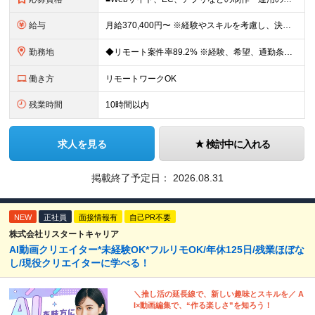
給与
月給370,400円〜 ※経験やスキルを考慮し、決定いたします ※上記金額には固定残業代（30時間分/70,400円～）を含みます。超過分は別途全額支給いたします ※試用期間6カ月あり（期間中の給与・
勤務地
◆リモート案件率89.2% ※経験、希望、通勤条件、案件状況を踏まえて配属先を決定します ※転居を伴う転勤はありません 一都三県のクライアント先＋在宅勤務（案件により異なります） 【本社】東京都千代
働き方
リモートワークOK
残業時間
10時間以内
求人を見る
検討中に入れる
掲載終了予定日：
2026.08.31
NEW
正社員
面接情報有
自己PR不要
株式会社リスタートキャリア
AI動画クリエイター*未経験OK*フルリモOK/年休125日/残業ほぼな
し/現役クリエイターに学べる！
＼推し活の延長線で、新しい趣味とスキルを／ A
I×動画編集で、“作る楽しさ”を知ろう！