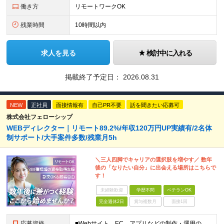
働き方
リモートワークOK
残業時間
10時間以内
求人を見る
検討中に入れる
掲載終了予定日：
2026.08.31
NEW
正社員
面接情報有
自己PR不要
話を聞きたい応募可
株式会社フェローシップ
WEBディレクター｜リモート89.2%/年収120万円UP実績有/2名体
制サポート/大手案件多数/残業月5h
＼三人四脚でキャリアの選択肢を増やす／ 数年
後の「なりたい自分」に出会える場所はこちらで
す！
未経験歓迎
学歴不問
ベテランOK
完全週休2日
賞与複数月
面接1回
応募資格
■Webサイト、EC、アプリなどの制作・運用のディレクションに関わった実務経験をお持ちの方（目安1年以上） ◆HTML、CSS、JavaScriptに関する基礎知識 ■学歴不問 Webディレクターの