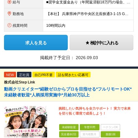
給与
■奨学金支援金あり（年間返済額18万円の場合、全額補助） ■住宅手当（1～2.5万円）＋資格取得補助あり ＼想定年収400万〜600万円／ 月給27万〜40万円＋各種手当 ※スキル・経験・前職給与
勤務地
【本社】 兵庫県神戸市中央区北長狭通3-1-15 Gビル神戸三宮3F ※転勤はありません ※(変更の範囲)上記を除く当社関連勤務地
残業時間
10時間以内
求人を見る
検討中に入れる
掲載終了予定日：
2026.09.03
NEW
正社員
自己PR不要
話を聞きたい応募可
株式会社Step Link
動画クリエイター*経験ゼロからプロを目指せる*フルリモートOK*
未経験者歓迎*人柄採用実施中*月給30万以上
挑戦したい気持ちを全力サポート！ 実力で未来
を切り拓く環境で成長しよう！
未経験歓迎
学歴不問
ベテランOK
完全週休2日
賞与複数月
面接1回