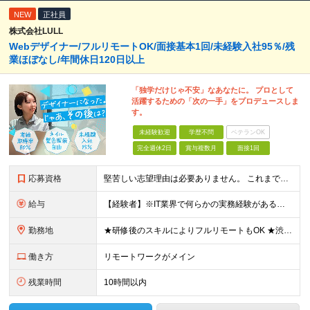
NEW
正社員
株式会社LULL
Webデザイナー/フルリモートOK/面接基本1回/未経験入社95％/残
業ほぼなし/年間休日120日以上
「独学だけじゃ不安」なあなたに。 プロとして
活躍するための「次の一手」をプロデュースしま
す。
未経験歓迎
学歴不問
ベテランOK
完全週休2日
賞与複数月
面接1回
応募資格
堅苦しい志望理由は必要ありません。 これまでの経験や経歴よりも、私たちは“これから”を重視します。 ★学歴・経歴不問 ★完全未経験OK ★社会人デビュー歓迎 ★第二新卒OK ＼当てはまる方はぜひご
給与
【経験者】※IT業界で何らかの実務経験がある方 月給35万円～＋業績賞与＋交通費＋各種手当 ※固定残業代（30時間分／6万6,610円～）を含む。超過分は追加支給。 能力やスキルを考慮し、初任給を決定
勤務地
★研修後のスキルによりフルリモートもOK ★渋谷駅徒歩2分！100席の新しいコワーキングスペース完備 ★本社、東京都、神奈川県、埼玉県、千葉県などのプロジェクト先 【本社】 東京都渋谷区渋谷3-10
働き方
リモートワークがメイン
残業時間
10時間以内