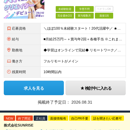
未経験歓迎
学歴不問
ベテランOK
完全週休2日
賞与複数月
面接1回
応募資格
＼ほぼ100％未経験スタート！20代活躍中／ ★未経験OK ★学歴不問／第二新卒歓迎 ★35歳以下の方（若年層の長期キャリア形成を図るため） ＜こんな方は大歓迎！＞ ・YouTubeやTikTokな
給与
■月給25万円～＋賞与年2回＋各種手当 ※これまでの経験・スキル・前職の給与を考慮して決定します ※上記には、固定残業代（月20時間分／32,500円～）が含まれます ＜研修期間（7ヶ月～最大10ヶ
勤務地
◆学習はオンラインで完結◆ リモートワーク／フルリモート案件あり・転勤なし ◇本社(秋葉原)または一都三県のクライアント先 ※勤務地につきましては、ご相談の上で配属 ＜本社＞ ◇東京都台東区台東1
働き方
フルリモートがメイン
残業時間
10時間以内
求人を見る
検討中に入れる
掲載終了予定日：
2026.08.31
NEW
終了間近
正社員
面接情報有
自己PR不要
話を聞きたい応募可
株式会社SUNRISE