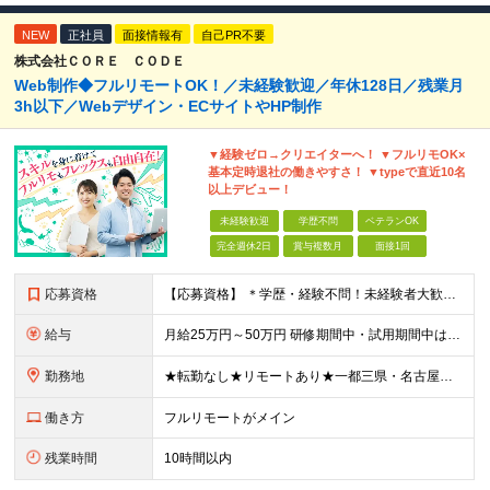
NEW
正社員
面接情報有
自己PR不要
株式会社ＣＯＲＥ ＣＯＤＥ
Web制作◆フルリモートOK！／未経験歓迎／年休128日／残業月
3h以下／Webデザイン・ECサイトやHP制作
▼経験ゼロ→クリエイターへ！ ▼フルリモOK×
基本定時退社の働きやすさ！ ▼typeで直近10名
以上デビュー！
未経験歓迎
学歴不問
ベテランOK
完全週休2日
賞与複数月
面接1回
応募資格
【応募資格】 ＊学歴・経験不問！未経験者大歓迎＊ ◆未経験からWebクリエイターとして働いてみたい方 ◆第二新卒・ブランクのある方も大歓迎！ ★学歴・知識・経験は一切問いません！ ★面接は「ポート
給与
月給25万円～50万円 研修期間中・試用期間中は給与が異なります。 >>研修期間中（入社6ヶ月後）の給与 一律：月給21万円～50万円 >>試用期間中（6ヶ月）の給与 関東：月給21万円～ 関西
勤務地
★転勤なし★リモートあり★一都三県・名古屋・関西・九州 ◎案件によって ┗完全在宅勤務（フルリモート）も可能！ ┗希望に応じて幅広い働き方やプランが選べます！ ◆本社または一都三県 （東京都・
働き方
フルリモートがメイン
残業時間
10時間以内