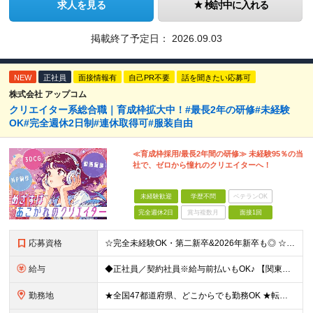
求人を見る
検討中に入れる
掲載終了予定日：
2026.09.03
NEW
正社員
面接情報有
自己PR不要
話を聞きたい応募可
株式会社 アップコム
クリエイター系総合職｜育成枠拡大中！#最長2年の研修#未経験
OK#完全週休2日制#連休取得可#服装自由
≪育成枠採用/最長2年間の研修≫ 未経験95％の当
社で、ゼロから憧れのクリエイターへ！
未経験歓迎
学歴不問
ベテランOK
完全週休2日
賞与複数月
面接1回
応募資格
☆完全未経験OK・第二新卒&2026年新卒も◎ ☆社員の7割が20代 ☆経歴・ブランク不問 ※学歴不問 …━━━━━━━━━━ 未経験スタート前提のポテンシャル採用です。 毎月全国で複数人を採用して
給与
◆正社員／契約社員※給与前払いもOK♪ 【関東（一都三県）】 月給25万円～ ※固定残業代（月20時間分／月3万2383円）を含む。超過分は別途支給。 ※試用期間中の給与は月給22万円～ 【関東（北
勤務地
★全国47都道府県、どこからでも勤務OK ★転勤なし！腰を据えて活躍◎ ★マイカー通勤OK（拠点による） ★業務に慣れたら、ゆくゆくはリモート併用やフルリモートも可能 全国のお客様先にて勤務していた