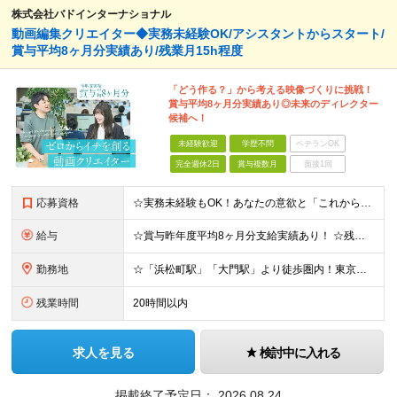
株式会社バドインターナショナル
動画編集クリエイター◆実務未経験OK/アシスタントからスタート/
賞与平均8ヶ月分実績あり/残業月15h程度
「どう作る？」から考える映像づくりに挑戦！
賞与平均8ヶ月分実績あり◎未来のディレクター
候補へ！
未経験歓迎
学歴不問
ベテランOK
完全週休2日
賞与複数月
面接1回
応募資格
☆実務未経験もOK！あなたの意欲と「これから」を重視した積極採用を行います！ ●Adobe Premiere ProおよびAfter Effectsの使用経験 ∟学校での学習や独学・趣味レベルでもOK
給与
☆賞与昨年度平均8ヶ月分支給実績あり！ ☆残業代全額支給＆残業月15h程度でプライベートも給与も安定！ ☆賞与支給実績が充実しており、頑張りはしっかり還元されます！ 月給21万円～23万円＋残業代全額
勤務地
☆「浜松町駅」「大門駅」より徒歩圏内！東京湾が見える綺麗なオフィス！ 《本社》東京都港区海岸1-11-1 ニューピア竹芝ノースタワー5階
残業時間
20時間以内
求人を見る
検討中に入れる
掲載終了予定日：
2026.08.24