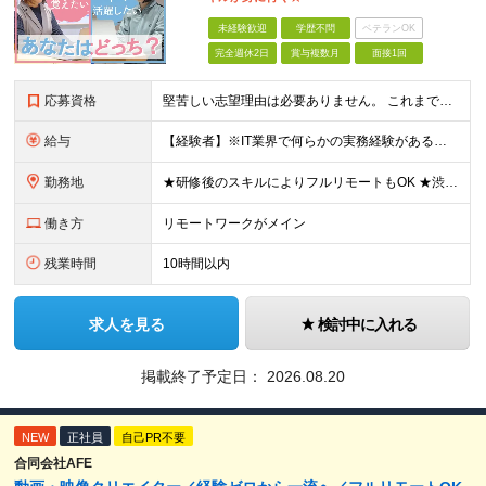
未経験歓迎
学歴不問
ベテランOK
完全週休2日
賞与複数月
面接1回
応募資格
堅苦しい志望理由は必要ありません。 これまでの経験や経歴よりも、私たちは“これから”を重視します。 ★学歴・経歴不問 ★完全未経験OK ★社会人デビュー歓迎 ★第二新卒OK ＼当てはまる方はぜひご
給与
【経験者】※IT業界で何らかの実務経験がある方 月給35万円～＋業績賞与＋交通費＋各種手当 ※固定残業代（30時間分／6万6,610円～）を含む。超過分は追加支給。 能力やスキルを考慮し、初任給を決定
勤務地
★研修後のスキルによりフルリモートもOK ★渋谷駅徒歩2分！100席の新しいコワーキングスペース完備 ★本社、東京都、神奈川県、埼玉県、千葉県などのプロジェクト先 【本社】 東京都渋谷区渋谷3-10
働き方
リモートワークがメイン
残業時間
10時間以内
求人を見る
検討中に入れる
掲載終了予定日：
2026.08.20
NEW
正社員
自己PR不要
合同会社AFE