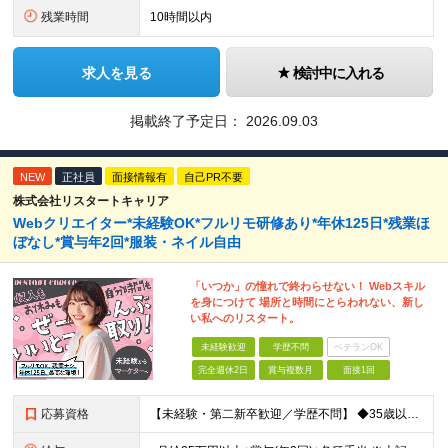
残業時間
10時間以内
求人を見る
検討中に入れる
掲載終了予定日：
2026.09.03
NEW
正社員
面接情報有
自己PR不要
株式会社リスタートキャリア
Webクリエイター*未経験OK*フルリモ研修あり*年休125日*残業ほ
ぼなし*賞与年2回*服装・ネイル自由
「いつか」の憧れで終わらせない！ Webスキル
を身につけて 場所と時間にとらわれない、新し
い私へのリスタート。
未経験歓迎
学歴不問
ベテランOK
完全週休2日
賞与複数月
面接1回
応募資格
【未経験・第二新卒歓迎／学歴不問】 ◆35歳以下の方（若年層の長期キャリア形成を図るため) ◆お人柄・意欲重視の採用です！ ＜こんな方は大歓迎！＞ ・SNSや動画を見るのが好きで、トレンドに敏感 ・