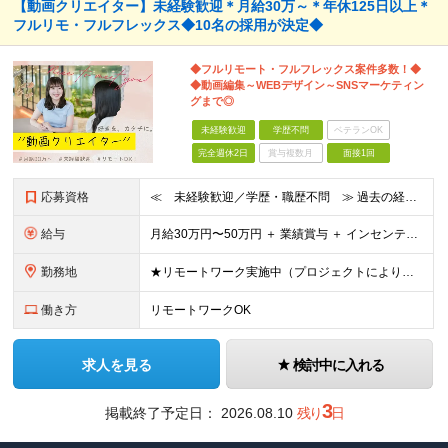
【動画クリエイター】未経験歓迎＊月給30万～＊年休125日以上＊
フルリモ・フルフレックス◆10名の採用が決定◆
◆フルリモート・フルフレックス案件多数！◆
◆動画編集～WEBデザイン～SNSマーケティン
グまで◎
未経験歓迎
学歴不問
ベテランOK
完全週休2日
賞与複数月
面接1回
応募資格
≪ 未経験歓迎／学歴・職歴不問 ≫ 過去の経歴は一切不問。 「いままで」よりも「これから」を 重視した採用を行っています！ ▼▼こんな想いがある方大歓迎▼▼ ・WEBデザインに興味がある！ ・自由な
給与
⽉給30万円〜50万円 ＋ 業績賞与 ＋ インセンティブ賞与 経験者：35万円～ ※IT新人時25万円〜 ※経験・スキルを考慮の上、決定します。 ※経験者は別途優遇！ ★試⽤期間：3ヶ⽉ ★学
勤務地
★リモートワーク実施中（プロジェクトによりフルリモートもあり） ★配属先は希望を最⼤限考慮
働き方
リモートワークOK
求人を見る
検討中に入れる
3
掲載終了予定日：
2026.08.10
残り
日