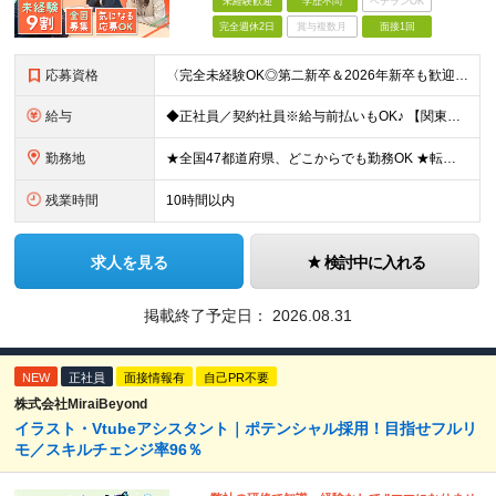
未経験歓迎
学歴不問
ベテランOK
完全週休2日
賞与複数月
面接1回
応募資格
〈完全未経験OK◎第二新卒＆2026年新卒も歓迎します！〉 ☆「VtubeやVRChatが気になる！」の志望動機でOK ☆社会人デビューOK／学歴・経歴不問 未経験スタート前提のポテンシャル採用。
給与
◆正社員／契約社員※給与前払いもOK♪ 【関東（一都三県）】 月給25万円～ ※固定残業代（月20時間分／月3万2383円）を含む。超過分は別途支給。 ※試用期間中の給与は月給23万円～ 【関東（北
勤務地
★全国47都道府県、どこからでも勤務OK ★転勤なし！腰を据えて活躍◎ ★マイカー通勤OK（拠点による） ★業務に慣れたら、ゆくゆくはリモート併用やフルリモートも可能 全国のお客様先にて勤務していた
残業時間
10時間以内
求人を見る
検討中に入れる
掲載終了予定日：
2026.08.31
NEW
正社員
面接情報有
自己PR不要
株式会社MiraiBeyond
イラスト・Vtubeアシスタント｜ポテンシャル採用！目指せフルリ
モ／スキルチェンジ率96％