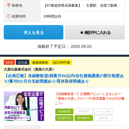
勤務地
【47都道府県全国募集】 ・主要駅、全国で勤務可能！ ・どこに住んでいても応募可能！ 【東京本社】 東京都品川区東品川5-9-2 在宅でコツコツ働きながら、長く安定して続けられます♪ 本社：〒1
残業時間
10時間以内
求人を見る
検討中に入れる
掲載終了予定日：
2026.09.03
NEW
正社員
面接情報有
自己PR不要
大原出版株式会社（資格の大原）
【企画広報】未経験歓迎/残業月5h以内/自社資格講座の割引制度あ
り/賞与5か月分支給実績あり/育休取得実績あり
【未経験歓迎！】広報職デビューしませんか？
『資格の大原』グループの安定基盤でのびのび働
こう♪
未経験歓迎
学歴不問
ベテランOK
完全週休2日
賞与複数月
面接1回