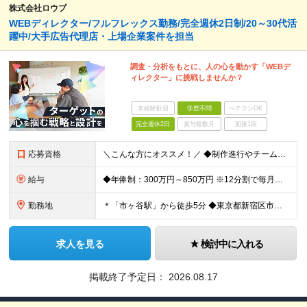
株式会社ロウプ
WEBディレクター/フルフレックス勤務/完全週休2日制/20～30代活
躍中/大手広告代理店・上場企業案件を担当
調査・分析をもとに、人の心を動かす「WEBデ
ィレクター」に挑戦しませんか？
未経験歓迎
学歴不問
ベテランOK
完全週休2日
賞与複数月
面接1回
応募資格
＼こんな方にオススメ！／ ◆制作進行やチームでのプロジェクト経験がある方 ◆クライアントや社内メンバーと円滑にコミュニケーションを取れる方 ◆WEBやアプリ制作の進行やディレクションの実務経験をお持
給与
◆年俸制：300万円～850万円 ※12分割で毎月支給 ※アシスタント（WEBディレクターを目指しているWEBデザイナーや コーダーなど関連スキルをお持ちの方、新卒や第二新卒の方）も含め、 スキル
勤務地
＊「市ヶ谷駅」から徒歩5分 ◆東京都新宿区市谷左内町5 4F (変更の範囲)上記を除く当社関連勤務地
求人を見る
検討中に入れる
掲載終了予定日：
2026.08.17