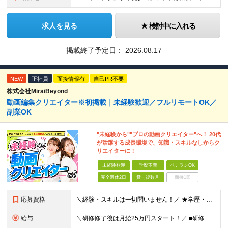
求人を見る
検討中に入れる
掲載終了予定日：
2026.08.17
NEW
正社員
面接情報有
自己PR不要
株式会社MiraiBeyond
動画編集クリエイター※初掲載｜未経験歓迎／フルリモートOK／
副業OK
"未経験から""プロの動画クリエイター"へ！ 20代
が活躍する成長環境で、知識・スキルなしからク
リエイターに！
未経験歓迎
学歴不問
ベテランOK
完全週休2日
賞与複数月
面接1回
応募資格
＼経験・スキルは一切問いません！／ ★学歴・職歴不問 ★未経験・第二新卒歓迎！ ★正社員デビューも応援します！ 【こんな方にピッタリ！】 ✓ 動画やYouTube、TikTokを見るのが好きな方 ✓
給与
＼研修修了後は月給25万円スタート！／ ■研修修了後 月給25万円＋賞与＋インセンティブ賞与 ※残業代は別途支給 ▽研修期間▽ 【未経験者】 ▶ 月給20万円～ 【固定残業代について】