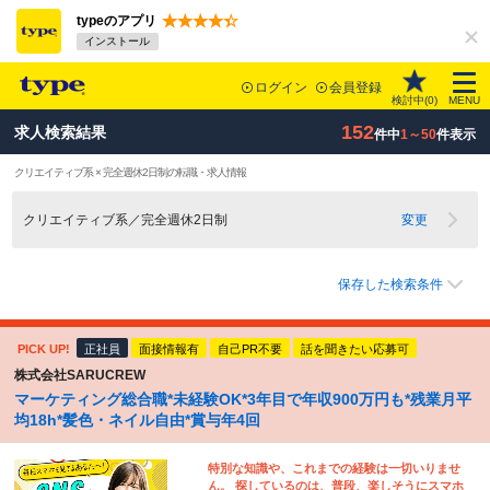
typeのアプリ
インストール
ログイン
会員登録
検討中(
0
)
MENU
152
求人検索結果
件中
1～50
件表示
クリエイティブ系 × 完全週休2日制の転職・求人情報
クリエイティブ系／完全週休2日制
変更
保存した検索条件
PICK UP!
正社員
面接情報有
自己PR不要
話を聞きたい応募可
株式会社SARUCREW
マーケティング総合職*未経験OK*3年目で年収900万円も*残業月平
均18h*髪色・ネイル自由*賞与年4回
特別な知識や、これまでの経験は一切いりませ
ん。 探しているのは、普段、楽しそうにスマホ