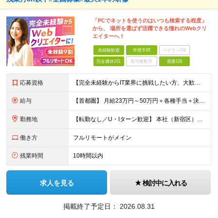
「PCでネットを使うのはいつも検索する程度」
から、 場所を選ばず活躍できる憧れのWebクリ
エイターへ！
未経験歓迎
学歴不問
ベテランOK
完全週休2日
賞与複数月
面接1回
応募資格
【完全未経験からIT業界に挑戦したい方、大歓迎！】 ●応募年齢制限：34歳まで（若年層の長期キャリア形成を図るため） ★学歴不問・転職回数不問 ★第二新卒・社会人デビューOK 【こんな方を求めていま
給与
【首都圏】 月給23万円～50万円＋各種手当＋決算賞与 【大阪】 月給22万円～50万円＋各種手当＋決算賞与 【愛知】 月給21.5万円～50万円＋各種手当＋決算賞与 【福岡・宮城】 月給20万
勤務地
【転勤なし／U・Iターン歓迎】 本社（新宿区）、大阪支店、名古屋支店または東京都・神奈川県・千葉県・埼玉県・愛知県・大阪府・福岡県をはじめ、全国のプロジェクト先 ※ご希望を最大限考慮して配属先を決定
働き方
フルリモートがメイン
残業時間
10時間以内
求人を見る
検討中に入れる
掲載終了予定日：
2026.08.31