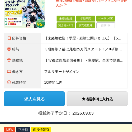
弊社の研修で知識・経験なしで ”ママになりませ
んか︖”
未経験歓迎
学歴不問
ベテランOK
完全週休2日
賞与複数月
面接1回
応募資格
【未経験歓迎！学歴・経験は問いません】 【5名以上の積極採用を予定！】 事業拡大中につき、 これからイラストレーターを目指したい方を積極採用中です！ 「イラストを仕事にしてみたい」 「好きなことを
給与
＼研修修了後は月給25万円スタート！／ ■研修修了後 月給25万円＋賞与＋インセンティブ賞与 ※残業代は別途支給 ▽研修期間▽ 【未経験者】 ▶ 月給20万円～ 【固定残業代について】
勤務地
【47都道府県全国募集】 ・主要駅、全国で勤務可能！ ・どこに住んでいても応募可能！ 【東京本社】 東京都品川区東品川5-9-2 ≪リモート研修♪⾯接も基本的にオンラインで実施します≫ －主要駅
働き方
フルリモートがメイン
残業時間
10時間以内
求人を見る
検討中に入れる
掲載終了予定日：
2026.09.03
NEW
正社員
面接情報有