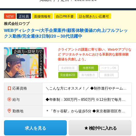
NEW
正社員
面接情報有
自己PR不要
話を聞きたい応募可
株式会社ロウプ
WEBディレクター/大手企業案件/顧客体験価値の向上/フルフレッ
クス勤務/完全週休2日制/20～30代活躍中
クライアントの課題に寄り添い、Webやアプリな
ど デジタルチャネルにおける革新的な顧客体験
価値を共創しよう。
未経験歓迎
学歴不問
ベテランOK
完全週休2日
賞与複数月
面接1回
応募資格
＼こんな方にオススメ！／ ◆制作進行やチームでのプロジェクト経験がある方 ◆クライアントや社内メンバーと円滑にコミュニケーションを取れる方 ◆WEBやアプリ制作の進行やディレクションの実務経験をお持
給与
◆年俸制：300万円～850万円 ※12分割で毎月支給 ※アシスタント（WEBディレクターを目指しているWEBデザイナーや コーダーなど関連スキルをお持ちの方、新卒や第二新卒の方）も含め、 スキル
勤務地
＊「市ヶ谷駅」から徒歩5分 ◆東京都新宿区市谷左内町5 4F (変更の範囲)上記を除く当社関連勤務地
求人を見る
検討中に入れる