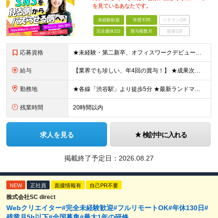
を見ているあなたです。
未経験歓迎
学歴不問
ベテランOK
完全週休2日
賞与複数月
面接1回
応募資格
★未経験・第二新卒、オフィスワークデビュー大歓迎 ★平均年齢は28.6歳！ ★20代の若手メンバーが中心になって活躍している職場です！ ●学歴不問 ※35歳以下の方（若年層の長期キャリア形成） ★こ
給与
【業界でも珍しい、年4回の賞与！】 ★成果次第でスピード昇給可 →20代で年収700万〜900万超も！ ■未経験：月給26〜30万円＋賞与年4回（業績による）＋各種手当 ※経験・スキルを考慮して決定
勤務地
★各線「渋谷駅」より徒歩5分 ★最新ランドマークオフィスです！ ★転勤はありません 【本社】 東京都渋谷区道玄坂2-25-12 道玄坂通 dogenzaka-dori 5階 ※(変更の範囲)上記を除
残業時間
20時間以内
求人を見る
検討中に入れる
掲載終了予定日：
2026.08.27
NEW
正社員
面接情報有
自己PR不要
株式会社SC direct
Webクリエイター#完全未経験歓迎#フルリモートOK#年休130日#
残業月5h以下#全国募集#最大1年の研修