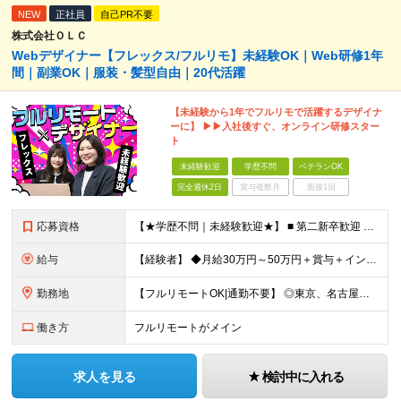
NEW
正社員
自己PR不要
株式会社ＯＬＣ
Webデザイナー【フレックス/フルリモ】未経験OK｜Web研修1年
間｜副業OK｜服装・髪型自由｜20代活躍
【未経験から1年でフルリモで活躍するデザイナ
ーに】 ▶▶入社後すぐ、オンライン研修スター
ト
未経験歓迎
学歴不問
ベテランOK
完全週休2日
賞与複数月
面接1回
応募資格
【★学歴不問｜未経験歓迎★】 ■ 第二新卒歓迎 ■ フリーター・社会人未経験OK ■ デザイナー経験は一切不問！ ■ タイピングが苦手でもOK！ ＼3つ以上当てはまった方はぜひご応募を／ □
給与
【経験者】 ◆月給30万円～50万円＋賞与＋インセンティブ＋残業代全額支給 【未経験者】 ◆北海道エリア： 月給20万7,984円～＋賞与＋インセンティブ＋残業代全額支給 ◆東北エリア(青森
勤務地
【フルリモートOK|通勤不要】 ◎東京、名古屋、大阪、福岡を中心とした全国のプロジェクト先にて好きな場所で働けます！ ◆本社 東京都渋谷区道玄坂1-12-1 渋谷マークシティ22F ※未経験者は各
働き方
フルリモートがメイン
求人を見る
検討中に入れる