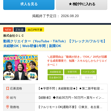
求人を見る
検討中に入れる
掲載終了予定日：
2026.08.20
NEW
正社員
自己PR不要
株式会社ＯＬＣ
動画クリエイター（YouTube・TikTok）【フレックス/フルリモ】
未経験OK｜Web研修1年間｜副業OK
＼志望理由は「動画が好き」でOK／ 20代が活躍
する成長環境で、知識・スキルなしからクリエイ
ターに！
未経験歓迎
学歴不問
ベテランOK
完全週休2日
賞与複数月
面接1回
応募資格
【★学歴不問｜未経験歓迎★】 ■ 第二新卒歓迎 ■ フリーター・社会人未経験OK ■ 動画編集経験は一切不問！ ■ タイピングが苦手でもOK！ ＼3つ以上当てはまった方はぜひご応募を／ □ 日
給与
【経験者】 ◆月給30万円～50万円＋賞与＋インセンティブ＋残業代全額支給 【未経験者】 ◆北海道エリア： 月給20万7,984円～＋賞与＋インセンティブ＋残業代全額支給 ◆東北エリア(青森
勤務地
【フルリモートOK|通勤不要】 ◎東京、名古屋、大阪、福岡を中心とした全国のプロジェクト先にて好きな場所で働けます！ ◆本社 東京都渋谷区道玄坂1-12-1 渋谷マークシティ22F ※未経験者は各