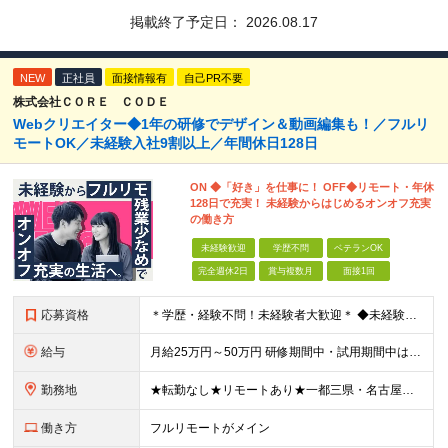
掲載終了予定日：
2026.08.17
NEW
正社員
面接情報有
自己PR不要
株式会社ＣＯＲＥ ＣＯＤＥ
Webクリエイター◆1年の研修でデザイン＆動画編集も！／フルリ
モートOK／未経験入社9割以上／年間休日128日
ON ◆「好き」を仕事に！ OFF◆リモート・年休
128日で充実！ 未経験からはじめるオンオフ充実
の働き方
未経験歓迎
学歴不問
ベテランOK
完全週休2日
賞与複数月
面接1回
応募資格
＊学歴・経験不問！未経験者大歓迎＊ ◆未経験からWebクリエイターとして働いてみたい方 ◆第二新卒・ブランクのある方も大歓迎！ ★学歴・知識・経験は一切問いません！ ★面接は「ポートフォリオ」「実
給与
月給25万円～50万円 研修期間中・試用期間中は給与が異なります。 >>研修期間中（入社6ヶ月後）の給与 一律：月給21万円～50万円 >>試用期間中（6ヶ月）の給与 関東：月給21万円～ 関西
勤務地
★転勤なし★リモートあり★一都三県・名古屋・関西・九州 ◎案件によって ┗完全在宅勤務（フルリモート）も可能！ ┗希望に応じて幅広い働き方やプランが選べます！ ◆本社または一都三県 （東京都・
働き方
フルリモートがメイン