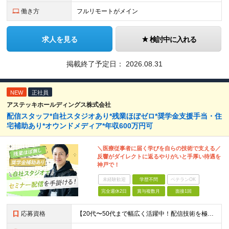
働き方
フルリモートがメイン
求人を見る
検討中に入れる
掲載終了予定日：
2026.08.31
NEW
正社員
アステッキホールディングス株式会社
配信スタッフ*自社スタジオあり*残業ほぼゼロ*奨学金支援手当・住
宅補助あり*オウンドメディア*年収600万円可
＼医療従事者に届く学びを自らの技術で支える／
反響がダイレクトに返るやりがいと手厚い待遇を
神戸で！
未経験歓迎
学歴不問
ベテランOK
完全週休2日
賞与複数月
面接1回
応募資格
【20代〜50代まで幅広く活躍中！配信技術を極めたい方】 ★周囲と円滑なコミュニケーションを取り、前向きに改善提案ができる方を歓迎します！ ◆学歴不問 ◆企業・スタジオ等でのライブ配信（Zoom/Y