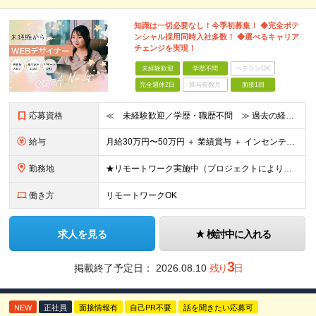
知識は一切必要なし！今季初募集！ ◆完全ポテ
ンシャル採用同時入社多数！ ◆選べるキャリア
チェンジを実現！
未経験歓迎
学歴不問
ベテランOK
完全週休2日
賞与複数月
面接1回
応募資格
≪ 未経験歓迎／学歴・職歴不問 ≫ 過去の経歴は一切不問。 「いままで」よりも「これから」を 重視した採用を行っています！ ▼▼こんな想いがある方大歓迎▼▼ ・WEBデザインに興味がある！ ・WEB
給与
⽉給30万円〜50万円 ＋ 業績賞与 ＋ インセンティブ賞与 経験者：35万円～ ※IT新人時25万円〜 ※経験・スキルを考慮の上、決定します。 ※経験者は別途優遇！ ★試⽤期間：3ヶ⽉ ★学
勤務地
★リモートワーク実施中（プロジェクトによりフルリモートもあり） ★配属先は希望を最⼤限考慮
働き方
リモートワークOK
求人を見る
検討中に入れる
3
掲載終了予定日：
2026.08.10
残り
日
NEW
正社員
面接情報有
自己PR不要
話を聞きたい応募可