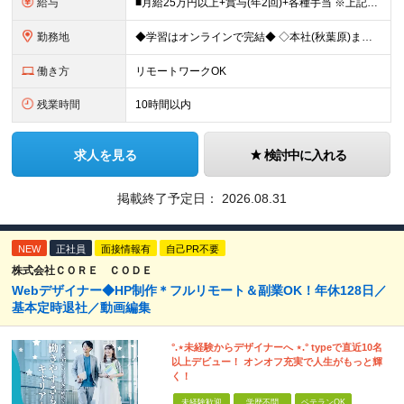
給与
■月給25万円以上+賞与(年2回)+各種手当 ※上記給与には、固定残業代（月20時間分／32,400円）、 AIツール支援費（10,000円）が含まれます ※これまでの経験・スキル・前職の給与を考
勤務地
◆学習はオンラインで完結◆ ◇本社(秋葉原)または一都三県のクライアント先 ※勤務地につきましては、ご相談の上で配属 ＜本社＞ ◇東京都台東区台東1-27-11 やわらぎビル2F └または、東京都
働き方
リモートワークOK
残業時間
10時間以内
求人を見る
検討中に入れる
掲載終了予定日：
2026.08.31
NEW
正社員
面接情報有
自己PR不要
株式会社ＣＯＲＥ ＣＯＤＥ
Webデザイナー◆HP制作＊フルリモート＆副業OK！年休128日／
基本定時退社／動画編集
°.⋆未経験からデザイナーへ ⋆.° typeで直近10名
以上デビュー！ オンオフ充実で人生がもっと輝
く！
未経験歓迎
学歴不問
ベテランOK