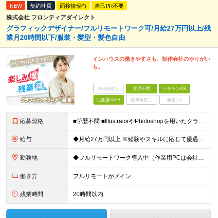
NEW
契約社員
面接情報有
自己PR不要
株式会社 フロンティアダイレクト
グラフィックデザイナー/フルリモートワーク可/月給27万円以上/残
業月20時間以下/服装・髪型・髪色自由
インハウスの働きやすさも、制作会社のやりがい
も。
未経験歓迎
学歴不問
ベテランOK
完全週休2日
賞与複数月
面接1回
応募資格
■学歴不問 ■IllustratorやPhotoshopを用いたグラフィックデザインの実務経験（2年以上） ≪こんな方は歓迎！≫ ◆指示書そのままのデザインをつくるのではなく、伝わるデザインを模索&
給与
◆月給27万円以上 ※経験やスキルに応じて優遇いたします ※試用期間1ヶ月（期間中の給与・待遇に差異はございません） ※上記金額にはみなし残業代40時間分(6万円)を含み、超過分は別途支給いたします
勤務地
◆フルリモートワーク導入中（作業用PCは会社から支給） ◆出社日を合わせてランチ会をするなど定期的に社内コミュニケーションも図っています！ 本社/東京都渋谷区渋谷3-3-5 NBF渋谷イースト ≪
働き方
フルリモートがメイン
残業時間
20時間以内