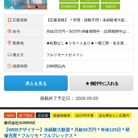
完全週休2日
賞与複数月
面接1回
応募資格
【応募資格】 ＊学歴・経験不問！未経験者大歓迎＊ ◆未経験からWebクリエイターとして働いてみたい方 ◆第二新卒・ブランクのある方も大歓迎！ ★学歴・知識・経験は一切問いません！ ★面接は「ポート
給与
月給25万円～50万円 研修期間中・試用期間中は給与が異なります。 >>研修期間中（入社6ヶ月後）の給与 一律：月給21万円～50万円 >>試用期間中（6ヶ月）の給与 関東：月給21万円～ 関西
勤務地
★転勤なし★リモートあり★一都三県・名古屋・関西・九州 ◎案件によって ┗完全在宅勤務（フルリモート）も可能！ ┗希望に応じて幅広い働き方やプランが選べます！ ◆本社または一都三県 （東京都・
働き方
フルリモートがメイン
残業時間
10時間以内
求人を見る
検討中に入れる
掲載終了予定日：
2026.09.03
NEW
終了間近
正社員
面接情報有
自己PR不要
話を聞きたい応募可
株式会社SUNRISE
【WEBデザイナー】未経験大歓迎＊月給30万円＊年休125日＊研
修充実＊フルリモ＊フルフレックス＊