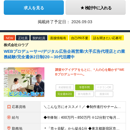
求人を見る
検討中に入れる
掲載終了予定日：
2026.09.03
NEW
正社員
契約社員
面接情報有
自己PR不要
話を聞きたい応募可
株式会社ロウプ
WEBプロデューサー/デジタル広告企画営業/大手広告代理店との業
務経験/完全週休2日制/20～30代活躍中
調査やアイデアをもとに、“人の心を動かす”WE
Bプロデューサーへ。
未経験歓迎
学歴不問
ベテランOK
完全週休2日
賞与複数月
面接1回
応募資格
＼こんな方にオススメ！／ ◆制作進行やチームでのプロジェクト経験がある方 ◆クライアントや社内メンバーと円滑にコミュニケーションを取れる方 ◆デジタル制作進行やディレクションの実務経験をお持ちの方
給与
◆年俸制：400万円～850万円 ※12分割で毎月支給 ※スキル・経験を考慮して決定いたします ※試用期間中6ヶ月あり（給与・待遇に差異ナシ） ※残業代については面接時にお伝えします
勤務地
＊「市ヶ谷駅」から徒歩1分 ◆東京都新宿区市谷左内町5 4F (変更の範囲)上記を除く当社関連勤務地