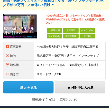
動画・映像クリエイター／経験ゼロから一流へ／フルリモートOK
／月給25万円～／年休125日以上
●2024年設立の"超"スタートアップ ●動画編集／
Web制作のプロとして道を拓く ●未経験OK/副業
OK！
未経験歓迎
学歴不問
ベテランOK
完全週休2日
賞与複数月
面接1回
応募資格
＊未経験者大歓迎！学歴・経験不問/第二新卒歓迎/WEB面接可能＊ ▼未経験歓迎＆完全ポテンシャル採用！▼ 基礎のキソから学べる研修があるので経験は一切不問！ 面接では「あなたの想い」を教えてくださ
給与
月給25万円～60万円＋諸手当＋インセンティブ ★Point 100％年収UPでの待遇提示も可能！ ※経験者であれば、100%年収アップも実現可能です。 【インセンティブについて】 プロジェクト報
勤務地
★リモートワークあり！ ★転勤なし！ 【本社】東京都港区西新橋２丁目４−３ プロス西新橋ビル６階 【プロジェクト先】東京都・神奈川県・千葉県・埼玉など多数！ ※希望を考慮の上、配属プロジェクトを決
働き方
リモートワークOK
求人を見る
検討中に入れる
掲載終了予定日：
2026.08.20