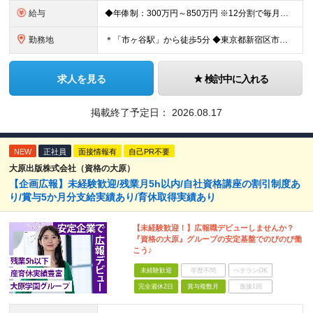
給与
◆年俸制：300万円～850万円 ※12分割で毎月支給 ※アシスタント（WEBディレクターを目指しているWEBデザイナーや コーダーなど関連スキルをお持ちの方、新卒や第二新卒の方）も含め、 スキル
勤務地
＊「市ヶ谷駅」から徒歩5分 ◆東京都新宿区市谷左内町5 4F (変更の範囲)上記を除く当社関連勤務地
求人を見る
検討中に入れる
掲載終了予定日：
2026.08.17
NEW
正社員
面接情報有
自己PR不要
大原出版株式会社（資格の大原）
【企画広報】未経験歓迎/残業月5h以内/自社資格講座の割引制度あ
り/賞与5か月分支給実績あり/育休取得実績あり
【未経験歓迎！】広報職デビューしませんか？
『資格の大原』グループの安定基盤でのびのび働
こう♪
未経験歓迎
学歴不問
ベテランOK
完全週休2日
賞与複数月
面接1回