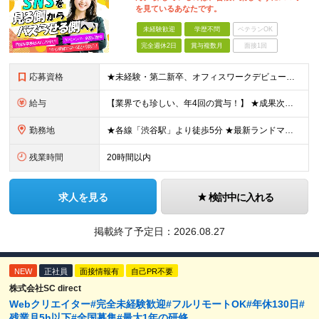
を見ているあなたです。
未経験歓迎
学歴不問
ベテランOK
完全週休2日
賞与複数月
面接1回
応募資格
★未経験・第二新卒、オフィスワークデビュー大歓迎 ★平均年齢は28.6歳！ ★20代の若手メンバーが中心になって活躍している職場です！ ●学歴不問 ※35歳以下の方（若年層の長期キャリア形成） ★こ
給与
【業界でも珍しい、年4回の賞与！】 ★成果次第でスピード昇給可 →20代で年収700万〜900万超も！ ■未経験：月給26〜30万円＋賞与年4回（業績による）＋各種手当 ※経験・スキルを考慮して決定
勤務地
★各線「渋谷駅」より徒歩5分 ★最新ランドマークオフィスです！ ★転勤はありません 【本社】 東京都渋谷区道玄坂2-25-12 道玄坂通 dogenzaka-dori 5階 ※(変更の範囲)上記を除
残業時間
20時間以内
求人を見る
検討中に入れる
掲載終了予定日：
2026.08.27
NEW
正社員
面接情報有
自己PR不要
株式会社SC direct
Webクリエイター#完全未経験歓迎#フルリモートOK#年休130日#
残業月5h以下#全国募集#最大1年の研修