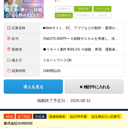
す！
未経験歓迎
学歴不問
ベテランOK
完全週休2日
賞与複数月
面接1回
応募資格
■Webサイト、EC、アプリなどの制作・運用のディレクションに関わった実務経験をお持ちの方（目安1年以上） ◆HTML、CSS、JavaScriptに関する基礎知識 ■学歴不問 Webディレクターの
給与
月給370,400円〜 ※経験やスキルを考慮し、決定いたします ※上記金額には固定残業代（30時間分/70,400円～）を含みます。超過分は別途全額支給いたします ※試用期間6カ月あり（期間中の給与・
勤務地
◆リモート案件率89.2% ※経験、希望、通勤条件、案件状況を踏まえて配属先を決定します ※転居を伴う転勤はありません 一都三県のクライアント先＋在宅勤務（案件により異なります） 【本社】東京都千代
働き方
リモートワークOK
残業時間
10時間以内
求人を見る
検討中に入れる
掲載終了予定日：
2026.08.31
NEW
終了間近
正社員
面接情報有
自己PR不要
話を聞きたい応募可
株式会社SUNRISE