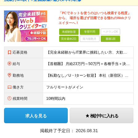
「PCでネットを使うのはいつも検索する程度」
から、 場所を選ばず活躍できる憧れのWebクリ
エイターへ！
未経験歓迎
学歴不問
ベテランOK
完全週休2日
賞与複数月
面接1回
応募資格
【完全未経験からIT業界に挑戦したい方、大歓迎！】 ●応募年齢制限：34歳まで（若年層の長期キャリア形成を図るため） ★学歴不問・転職回数不問 ★第二新卒・社会人デビューOK 【こんな方を求めていま
給与
【首都圏】 月給23万円～50万円＋各種手当＋決算賞与 【大阪】 月給22万円～50万円＋各種手当＋決算賞与 【愛知】 月給21.5万円～50万円＋各種手当＋決算賞与 【福岡・宮城】 月給20万
勤務地
【転勤なし／U・Iターン歓迎】 本社（新宿区）、大阪支店、名古屋支店または東京都・神奈川県・千葉県・埼玉県・愛知県・大阪府・福岡県をはじめ、全国のプロジェクト先 ※ご希望を最大限考慮して配属先を決定
働き方
フルリモートがメイン
残業時間
10時間以内
求人を見る
検討中に入れる
掲載終了予定日：
2026.08.31