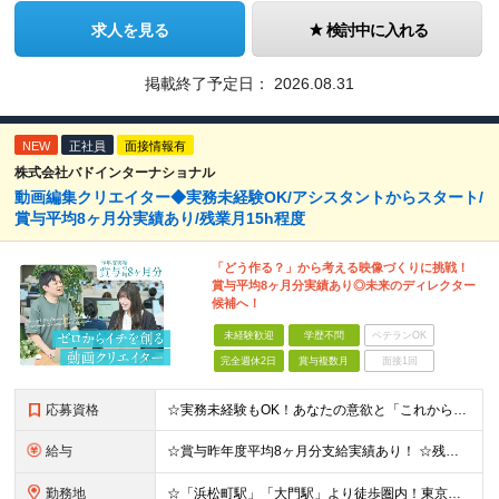
求人を見る
検討中に入れる
掲載終了予定日：
2026.08.31
NEW
正社員
面接情報有
株式会社バドインターナショナル
動画編集クリエイター◆実務未経験OK/アシスタントからスタート/
賞与平均8ヶ月分実績あり/残業月15h程度
「どう作る？」から考える映像づくりに挑戦！
賞与平均8ヶ月分実績あり◎未来のディレクター
候補へ！
未経験歓迎
学歴不問
ベテランOK
完全週休2日
賞与複数月
面接1回
応募資格
☆実務未経験もOK！あなたの意欲と「これから」を重視した積極採用を行います！ ●Adobe Premiere ProおよびAfter Effectsの使用経験 ∟学校での学習や独学・趣味レベルでもOK
給与
☆賞与昨年度平均8ヶ月分支給実績あり！ ☆残業代全額支給＆残業月15h程度でプライベートも給与も安定！ ☆賞与支給実績が充実しており、頑張りはしっかり還元されます！ 月給21万円～23万円＋残業代全額
勤務地
☆「浜松町駅」「大門駅」より徒歩圏内！東京湾が見える綺麗なオフィス！ 《本社》東京都港区海岸1-11-1 ニューピア竹芝ノースタワー5階