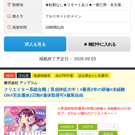
勤務地
★転勤なし★リモートあり★一都三県・名古屋・関西・九州 ◎案件によって ┗完全在宅勤務（フルリモート）も可能！ ┗希望に応じて幅広い働き方やプランが選べます！ ◆本社または一都三県 （東京都・
働き方
フルリモートがメイン
残業時間
10時間以内
求人を見る
検討中に入れる
掲載終了予定日：
2026.09.03
NEW
正社員
面接情報有
自己PR不要
話を聞きたい応募可
株式会社 アップコム
クリエイター系総合職｜育成枠拡大中！#最長2年の研修#未経験
OK#完全週休2日制#連休取得可#服装自由
≪育成枠採用/最長2年間の研修≫ 未経験95％の当
社で、ゼロから憧れのクリエイターへ！
未経験歓迎
学歴不問
ベテランOK
完全週休2日
賞与複数月
面接1回