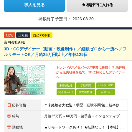
求人を見る
検討中に入れる
掲載終了予定日：
2026.08.20
NEW
正社員
自己PR不要
合同会社AFE
3D・CGデザイナー（動画・映像制作）／経験ゼロから一流へ／フ
ルリモートOK／月給25万円以上／年休125日
トレンドの“メタバース”事業に挑戦！？ 未経験
から充実研修を経て、3Dに特化したデザイナー
へ！
未経験歓迎
学歴不問
ベテランOK
完全週休2日
賞与複数月
面接1回
応募資格
＊未経験者大歓迎！学歴・経験不問/第二新卒歓迎/WEB面接可能＊ ▼未経験歓迎＆完全ポテンシャル採用！▼ 基礎のキソから学べる研修があるので経験は一切不問！ 面接では「あなたの想い」を教えてくださ
給与
月給25万円～60万円＋諸手当＋インセンティブ ★Point 100％年収UPでの待遇提示も可能！ ※経験者であれば、100%年収アップも実現可能です。 【インセンティブについて】 プロジェクト報
勤務地
★リモートワークあり！ ★転勤なし！ 【本社】東京都港区西新橋２丁目４−３ プロス西新橋ビル６階 【プロジェクト先】東京都・神奈川県・千葉県・埼玉など多数！ ※希望を考慮の上、配属プロジェクトを決