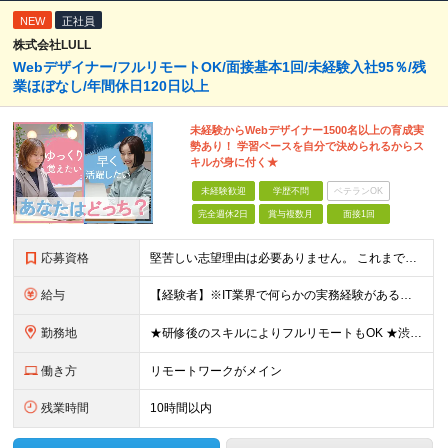
NEW
正社員
株式会社LULL
Webデザイナー/フルリモートOK/面接基本1回/未経験入社95％/残
業ほぼなし/年間休日120日以上
未経験からWebデザイナー1500名以上の育成実
勢あり！ 学習ペースを自分で決められるからス
キルが身に付く★
未経験歓迎
学歴不問
ベテランOK
完全週休2日
賞与複数月
面接1回
応募資格
堅苦しい志望理由は必要ありません。 これまでの経験や経歴よりも、私たちは“これから”を重視します。 ★学歴・経歴不問 ★完全未経験OK ★社会人デビュー歓迎 ★第二新卒OK ＼当てはまる方はぜひご
給与
【経験者】※IT業界で何らかの実務経験がある方 月給35万円～＋業績賞与＋交通費＋各種手当 ※固定残業代（30時間分／6万6,610円～）を含む。超過分は追加支給。 能力やスキルを考慮し、初任給を決定
勤務地
★研修後のスキルによりフルリモートもOK ★渋谷駅徒歩2分！100席の新しいコワーキングスペース完備 ★本社、東京都、神奈川県、埼玉県、千葉県などのプロジェクト先 【本社】 東京都渋谷区渋谷3-10
働き方
リモートワークがメイン
残業時間
10時間以内