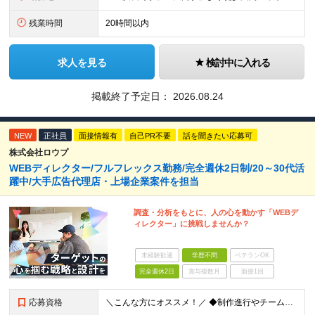
残業時間
20時間以内
求人を見る
検討中に入れる
掲載終了予定日：
2026.08.24
NEW
正社員
面接情報有
自己PR不要
話を聞きたい応募可
株式会社ロウプ
WEBディレクター/フルフレックス勤務/完全週休2日制/20～30代活
躍中/大手広告代理店・上場企業案件を担当
調査・分析をもとに、人の心を動かす「WEBデ
ィレクター」に挑戦しませんか？
未経験歓迎
学歴不問
ベテランOK
完全週休2日
賞与複数月
面接1回
応募資格
＼こんな方にオススメ！／ ◆制作進行やチームでのプロジェクト経験がある方 ◆クライアントや社内メンバーと円滑にコミュニケーションを取れる方 ◆WEBやアプリ制作の進行やディレクションの実務経験をお持