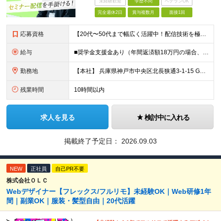
未経験歓迎
学歴不問
ベテランOK
完全週休2日
賞与複数月
面接1回
応募資格
【20代〜50代まで幅広く活躍中！配信技術を極めたい方】 ★周囲と円滑なコミュニケーションを取り、前向きに改善提案ができる方を歓迎します！ ◆学歴不問 ◆企業・スタジオ等でのライブ配信（Zoom/Y
給与
■奨学金支援金あり（年間返済額18万円の場合、全額補助） ■住宅手当（1～2.5万円）＋資格取得補助あり ＼想定年収400万〜600万円／ 月給27万〜40万円＋各種手当 ※スキル・経験・前職給与
勤務地
【本社】 兵庫県神戸市中央区北長狭通3-1-15 Gビル神戸三宮3F ※転勤はありません ※(変更の範囲)上記を除く当社関連勤務地
残業時間
10時間以内
求人を見る
検討中に入れる
掲載終了予定日：
2026.09.03
NEW
正社員
自己PR不要
株式会社ＯＬＣ
Webデザイナー【フレックス/フルリモ】未経験OK｜Web研修1年
間｜副業OK｜服装・髪型自由｜20代活躍