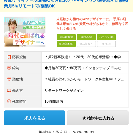
Webデザイナー/未経験OK/月給30万〜＋インセン/最先端AI研修/残
業月5h/リモート可/副業OK
未経験から憧れのWebデザイナーに。 手厚い研
修＆動物占いの資質分析があるから、無理なく私
らしく働ける
未経験歓迎
学歴不問
ベテランOK
完全週休2日
賞与複数月
面接1回
応募資格
＊第2新卒歓迎！ ＊20代・30代前半活躍中 ◆学歴不問 ◆未経験歓迎 ＼こんな方にピッタリです！／ ★SNSを見るだけでなく「仕掛ける側」になりたい方 ★販売や接客で「お客様の心理」を考えた経験
給与
◆月給30万円〜80万円＋インセンティブ ※みなし残業代（月10時間・16,000円）を含みます ※超過分は別途支給します ※試用期間3か月あり（給与は28万円、待遇に差異なし）
勤務地
＊社員の約45％がリモートワークを実施中 ＊フルリモート案件もあり ＊転勤はありません 本社（横浜）または、東京・神奈川の各プロジェクト先。 【本社】 神奈川県横浜市中区不老町2丁目11-8 税経
働き方
リモートワークがメイン
残業時間
10時間以内
求人を見る
検討中に入れる
掲載終了予定日：
2026.08.31