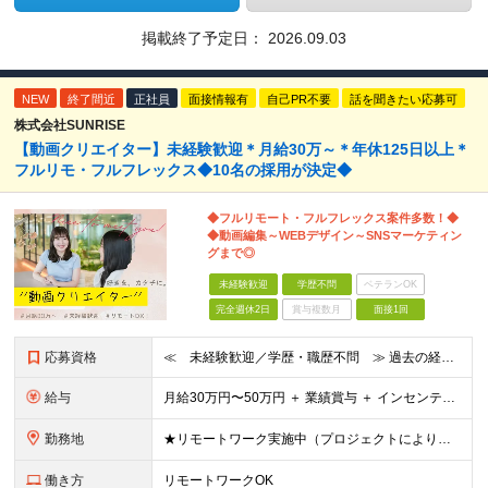
掲載終了予定日：
2026.09.03
NEW
終了間近
正社員
面接情報有
自己PR不要
話を聞きたい応募可
株式会社SUNRISE
【動画クリエイター】未経験歓迎＊月給30万～＊年休125日以上＊
フルリモ・フルフレックス◆10名の採用が決定◆
◆フルリモート・フルフレックス案件多数！◆
◆動画編集～WEBデザイン～SNSマーケティン
グまで◎
未経験歓迎
学歴不問
ベテランOK
完全週休2日
賞与複数月
面接1回
応募資格
≪ 未経験歓迎／学歴・職歴不問 ≫ 過去の経歴は一切不問。 「いままで」よりも「これから」を 重視した採用を行っています！ ▼▼こんな想いがある方大歓迎▼▼ ・WEBデザインに興味がある！ ・自由な
給与
⽉給30万円〜50万円 ＋ 業績賞与 ＋ インセンティブ賞与 経験者：35万円～ ※IT新人時25万円〜 ※経験・スキルを考慮の上、決定します。 ※経験者は別途優遇！ ★試⽤期間：3ヶ⽉ ★学
勤務地
★リモートワーク実施中（プロジェクトによりフルリモートもあり） ★配属先は希望を最⼤限考慮
働き方
リモートワークOK