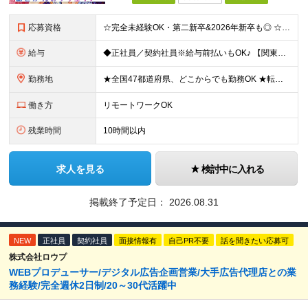
応募資格
☆完全未経験OK・第二新卒&2026年新卒も◎ ☆社員の7割が20代 ☆経歴・ブランク不問 ※学歴不問 …━━━━━━━━━━ 未経験スタート前提のポテンシャル採用です。 毎月全国で複数人を採用して
給与
◆正社員／契約社員※給与前払いもOK♪ 【関東（一都三県）】 月給25万円～ ※固定残業代（月20時間分／月3万2383円）を含む。超過分は別途支給。 ※試用期間中の給与は月給22万円～ 【関東（北
勤務地
★全国47都道府県、どこからでも勤務OK ★転勤なし！腰を据えて活躍◎ ★マイカー通勤OK（拠点による） ★業務に慣れたら、ゆくゆくはリモート併用やフルリモートも可能 全国のお客様先にて勤務していた
働き方
リモートワークOK
残業時間
10時間以内
求人を見る
検討中に入れる
掲載終了予定日：
2026.08.31
NEW
正社員
契約社員
面接情報有
自己PR不要
話を聞きたい応募可
株式会社ロウプ
WEBプロデューサー/デジタル広告企画営業/大手広告代理店との業
務経験/完全週休2日制/20～30代活躍中