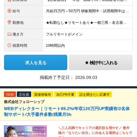
給与
月給25万円～50万円 研修期間中・試用期間中は給与が異なります。 >>研修期間中（入社6ヶ月後）の給与 一律：月給21万円～50万円 >>試用期間中（6ヶ月）の給与 関東：月給21万円～ 関西
勤務地
★転勤なし★リモートあり★一都三県・名古屋・関西・九州 ◎案件によって ┗完全在宅勤務（フルリモート）も可能！ ┗希望に応じて幅広い働き方やプランが選べます！ ◆本社または一都三県 （東京都・
働き方
フルリモートがメイン
残業時間
10時間以内
求人を見る
検討中に入れる
掲載終了予定日：
2026.09.03
NEW
正社員
面接情報有
自己PR不要
話を聞きたい応募可
株式会社フェローシップ
WEBディレクター｜リモート89.2%/年収120万円UP実績有/2名体
制サポート/大手案件多数/残業月5h
＼三人四脚でキャリアの選択肢を増やす／ 数年
後の「なりたい自分」に出会える場所はこちらで