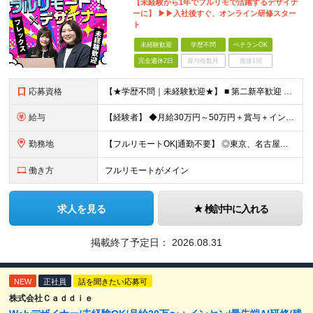
【未経験から1年でフルリモで活躍するデザイナ
ーに】 ▶▶入社後すぐ、オンライン研修スター
ト
未経験歓迎
学歴不問
ベテランOK
完全週休2日
賞与複数月
面接1回
応募資格
【★学歴不問｜未経験歓迎★】 ■ 第二新卒歓迎 ■ フリーター・社会人未経験OK ■ デザイナー経験は一切不問！ ■ タイピングが苦手でもOK！ ＼3つ以上当てはまった方はぜひご応募を／ □
給与
【経験者】 ◆月給30万円～50万円＋賞与＋インセンティブ＋残業代全額支給 【未経験者】 ◆北海道エリア： 月給20万7,984円～＋賞与＋インセンティブ＋残業代全額支給 ◆東北エリア(青森
勤務地
【フルリモートOK|通勤不要】 ◎東京、名古屋、大阪、福岡を中心とした全国のプロジェクト先にて好きな場所で働けます！ ◆本社 東京都渋谷区道玄坂1-12-1 渋谷マークシティ22F ※未経験者は各
働き方
フルリモートがメイン
求人を見る
検討中に入れる
掲載終了予定日：
2026.08.31
NEW
正社員
話を聞きたい応募可
株式会社Ｃａｄｄｉｅ