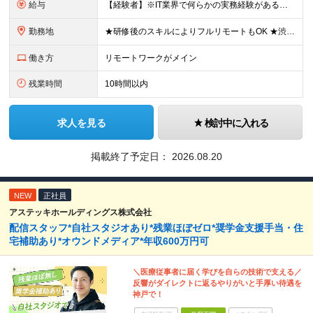
給与
【経験者】※IT業界で何らかの実務経験がある方 月給35万円～＋業績賞与＋交通費＋各種手当 ※固定残業代（30時間分／6万6,610円～）を含む。超過分は追加支給。 能力やスキルを考慮し、初任給を決定
勤務地
★研修後のスキルによりフルリモートもOK ★渋谷駅徒歩2分！100席の新しいコワーキングスペース完備 ★本社、東京都、神奈川県、埼玉県、千葉県などのプロジェクト先 【本社】 東京都渋谷区渋谷3-10
働き方
リモートワークがメイン
残業時間
10時間以内
求人を見る
検討中に入れる
掲載終了予定日：
2026.08.20
NEW
正社員
アステッキホールディングス株式会社
配信スタッフ*自社スタジオあり*残業ほぼゼロ*奨学金支援手当・住
宅補助あり*オウンドメディア*年収600万円可
＼医療従事者に届く学びを自らの技術で支える／
反響がダイレクトに返るやりがいと手厚い待遇を
神戸で！