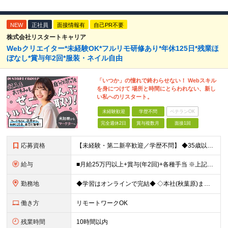
NEW
正社員
面接情報有
自己PR不要
株式会社リスタートキャリア
Webクリエイター*未経験OK*フルリモ研修あり*年休125日*残業ほ
ぼなし*賞与年2回*服装・ネイル自由
「いつか」の憧れで終わらせない！ Webスキル
を身につけて 場所と時間にとらわれない、新し
い私へのリスタート。
未経験歓迎
学歴不問
ベテランOK
完全週休2日
賞与複数月
面接1回
応募資格
【未経験・第二新卒歓迎／学歴不問】 ◆35歳以下の方（若年層の長期キャリア形成を図るため) ◆お人柄・意欲重視の採用です！ ＜こんな方は大歓迎！＞ ・SNSや動画を見るのが好きで、トレンドに敏感 ・
給与
■月給25万円以上+賞与(年2回)+各種手当 ※上記給与には、固定残業代（月20時間分／32,400円）、 AIツール支援費（10,000円）が含まれます ※これまでの経験・スキル・前職の給与を考
勤務地
◆学習はオンラインで完結◆ ◇本社(秋葉原)または一都三県のクライアント先 ※勤務地につきましては、ご相談の上で配属 ＜本社＞ ◇東京都台東区台東1-27-11 やわらぎビル2F └または、東京都
働き方
リモートワークOK
残業時間
10時間以内