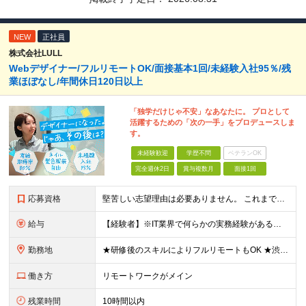
NEW
正社員
株式会社LULL
Webデザイナー/フルリモートOK/面接基本1回/未経験入社95％/残
業ほぼなし/年間休日120日以上
「独学だけじゃ不安」なあなたに。 プロとして
活躍するための「次の一手」をプロデュースしま
す。
未経験歓迎
学歴不問
ベテランOK
完全週休2日
賞与複数月
面接1回
応募資格
堅苦しい志望理由は必要ありません。 これまでの経験や経歴よりも、私たちは“これから”を重視します。 ★学歴・経歴不問 ★完全未経験OK ★社会人デビュー歓迎 ★第二新卒OK ＼当てはまる方はぜひご
給与
【経験者】※IT業界で何らかの実務経験がある方 月給35万円～＋業績賞与＋交通費＋各種手当 ※固定残業代（30時間分／6万6,610円～）を含む。超過分は追加支給。 能力やスキルを考慮し、初任給を決定
勤務地
★研修後のスキルによりフルリモートもOK ★渋谷駅徒歩2分！100席の新しいコワーキングスペース完備 ★本社、東京都、神奈川県、埼玉県、千葉県などのプロジェクト先 【本社】 東京都渋谷区渋谷3-10
働き方
リモートワークがメイン
残業時間
10時間以内