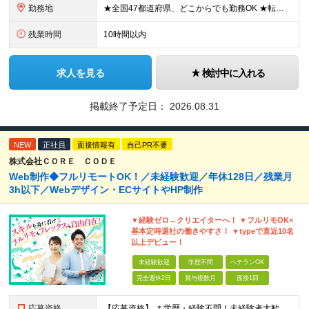
勤務地
★全国47都道府県、どこからでも勤務OK ★転勤なし！腰を据えて活躍◎ ★マイカー通勤OK（拠点による） ★業務に慣れたら、ゆくゆくはリモート併用やフルリモートも可能 全国のお客様先にて勤務していた
残業時間
10時間以内
求人を見る
検討中に入れる
掲載終了予定日：
2026.08.31
NEW
正社員
面接情報有
自己PR不要
株式会社ＣＯＲＥ ＣＯＤＥ
Web制作◆フルリモートOK！／未経験歓迎／年休128日／残業月
3h以下／Webデザイン・ECサイトやHP制作
▼経験ゼロ→クリエイターへ！ ▼フルリモOK×
基本定時退社の働きやすさ！ ▼typeで直近10名
以上デビュー！
未経験歓迎
学歴不問
ベテランOK
完全週休2日
賞与複数月
面接1回
応募資格
【応募資格】 ＊学歴・経験不問！未経験者大歓迎＊ ◆未経験からWebクリエイターとして働いてみたい方 ◆第二新卒・ブランクのある方も大歓迎！ ★学歴・知識・経験は一切問いません！ ★面接は「ポート