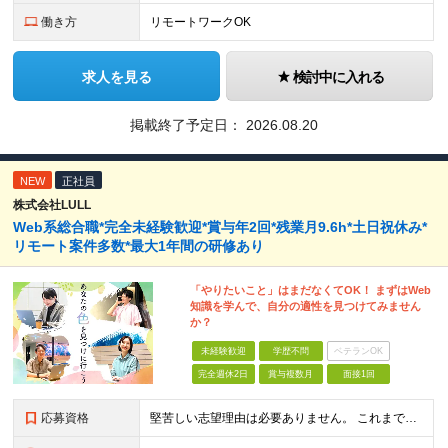
働き方
リモートワークOK
求人を見る
検討中に入れる
掲載終了予定日：
2026.08.20
NEW
正社員
株式会社LULL
Web系総合職*完全未経験歓迎*賞与年2回*残業月9.6h*土日祝休み*
リモート案件多数*最大1年間の研修あり
「やりたいこと」はまだなくてOK！ まずはWeb
知識を学んで、自分の適性を見つけてみません
か？
未経験歓迎
学歴不問
ベテランOK
完全週休2日
賞与複数月
面接1回
応募資格
堅苦しい志望理由は必要ありません。 これまでの経験や経歴よりも、私たちは“これから”を重視します。 ★学歴・経歴不問 ★完全未経験OK ★社会人デビュー歓迎 ★第二新卒OK ＼当てはまる方はぜひご