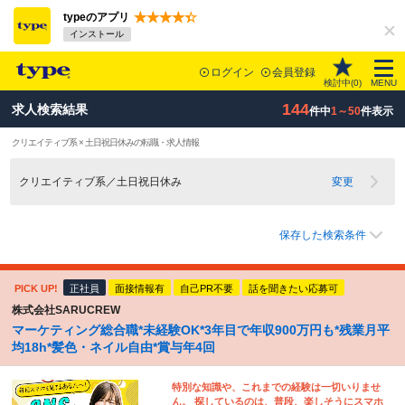
typeのアプリ
インストール
ログイン
会員登録
検討中(
0
)
MENU
144
求人検索結果
件中
1～50
件表示
クリエイティブ系 × 土日祝日休みの転職・求人情報
クリエイティブ系／土日祝日休み
変更
保存した検索条件
PICK UP!
正社員
面接情報有
自己PR不要
話を聞きたい応募可
株式会社SARUCREW
マーケティング総合職*未経験OK*3年目で年収900万円も*残業月平
均18h*髪色・ネイル自由*賞与年4回
特別な知識や、これまでの経験は一切いりませ
ん。 探しているのは、普段、楽しそうにスマホ