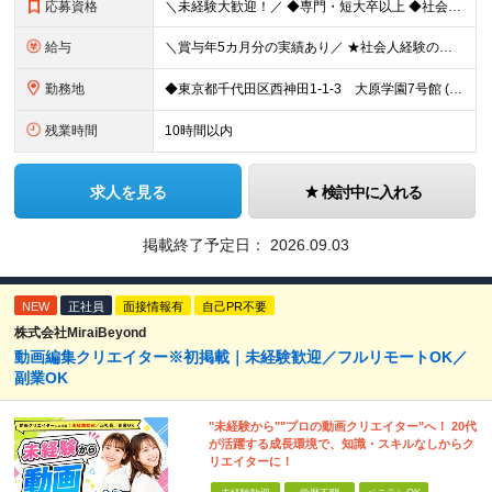
応募資格
＼未経験大歓迎！／ ◆専門・短大卒以上 ◆社会人経験がある方 いろいろやってみたい！という意欲があればOK◎
給与
＼賞与年5カ月分の実績あり／ ★社会人経験の年数に応じて給与アップ！ ★実績に応じたベースアップも年1回実施しています ★資格等をお持ちの方は、月給40万円可能！ 【想定年収】400～800万円
勤務地
◆東京都千代田区西神田1-1-3 大原学園7号館 (変更の範囲)上記を除く当社関連勤務地
残業時間
10時間以内
求人を見る
検討中に入れる
掲載終了予定日：
2026.09.03
NEW
正社員
面接情報有
自己PR不要
株式会社MiraiBeyond
動画編集クリエイター※初掲載｜未経験歓迎／フルリモートOK／
副業OK
"未経験から""プロの動画クリエイター"へ！ 20代
が活躍する成長環境で、知識・スキルなしからク
リエイターに！