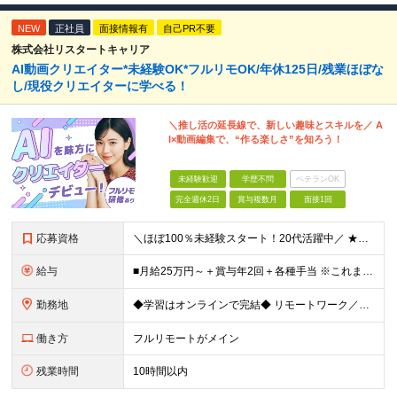
NEW
正社員
面接情報有
自己PR不要
株式会社リスタートキャリア
AI動画クリエイター*未経験OK*フルリモOK/年休125日/残業ほぼな
し/現役クリエイターに学べる！
＼推し活の延長線で、新しい趣味とスキルを／ A
I×動画編集で、“作る楽しさ”を知ろう！
未経験歓迎
学歴不問
ベテランOK
完全週休2日
賞与複数月
面接1回
応募資格
＼ほぼ100％未経験スタート！20代活躍中／ ★未経験OK ★学歴不問／第二新卒歓迎 ★35歳以下の方（若年層の長期キャリア形成を図るため） ＜こんな方は大歓迎！＞ ・YouTubeやTikTokな
給与
■月給25万円～＋賞与年2回＋各種手当 ※これまでの経験・スキル・前職の給与を考慮して決定します ※上記には、固定残業代（月20時間分／32,500円～）が含まれます ＜研修期間（7ヶ月～最大10ヶ
勤務地
◆学習はオンラインで完結◆ リモートワーク／フルリモート案件あり・転勤なし ◇本社(秋葉原)または一都三県のクライアント先 ※勤務地につきましては、ご相談の上で配属 ＜本社＞ ◇東京都台東区台東1
働き方
フルリモートがメイン
残業時間
10時間以内