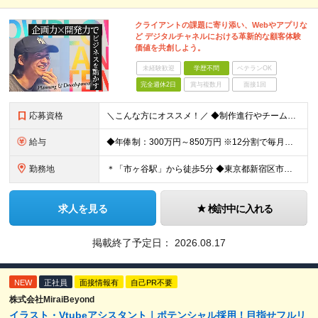
クライアントの課題に寄り添い、Webやアプリな
ど デジタルチャネルにおける革新的な顧客体験
価値を共創しよう。
未経験歓迎
学歴不問
ベテランOK
完全週休2日
賞与複数月
面接1回
応募資格
＼こんな方にオススメ！／ ◆制作進行やチームでのプロジェクト経験がある方 ◆クライアントや社内メンバーと円滑にコミュニケーションを取れる方 ◆WEBやアプリ制作の進行やディレクションの実務経験をお持
給与
◆年俸制：300万円～850万円 ※12分割で毎月支給 ※アシスタント（WEBディレクターを目指しているWEBデザイナーや コーダーなど関連スキルをお持ちの方、新卒や第二新卒の方）も含め、 スキル
勤務地
＊「市ヶ谷駅」から徒歩5分 ◆東京都新宿区市谷左内町5 4F (変更の範囲)上記を除く当社関連勤務地
求人を見る
検討中に入れる
掲載終了予定日：
2026.08.17
NEW
正社員
面接情報有
自己PR不要
株式会社MiraiBeyond
イラスト・Vtubeアシスタント｜ポテンシャル採用！目指せフルリ