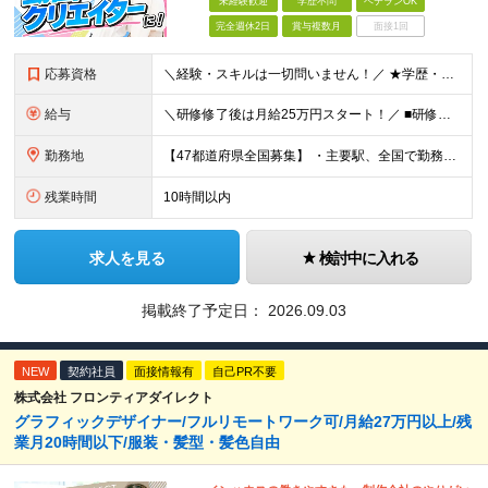
未経験歓迎
学歴不問
ベテランOK
完全週休2日
賞与複数月
面接1回
応募資格
＼経験・スキルは一切問いません！／ ★学歴・職歴不問 ★未経験・第二新卒歓迎！ ★正社員デビューも応援します！ 【こんな方にピッタリ！】 ✓ 動画やYouTube、TikTokを見るのが好きな方 ✓
給与
＼研修修了後は月給25万円スタート！／ ■研修修了後 月給25万円＋賞与＋インセンティブ賞与 ※残業代は別途支給 ▽研修期間▽ 【未経験者】 ▶ 月給20万円～ 【固定残業代について】
勤務地
【47都道府県全国募集】 ・主要駅、全国で勤務可能！ ・どこに住んでいても応募可能！ 【東京本社】 東京都品川区東品川5-9-2 在宅でコツコツ働きながら、長く安定して続けられます♪ 本社：〒1
残業時間
10時間以内
求人を見る
検討中に入れる
掲載終了予定日：
2026.09.03
NEW
契約社員
面接情報有
自己PR不要
株式会社 フロンティアダイレクト
グラフィックデザイナー/フルリモートワーク可/月給27万円以上/残
業月20時間以下/服装・髪型・髪色自由