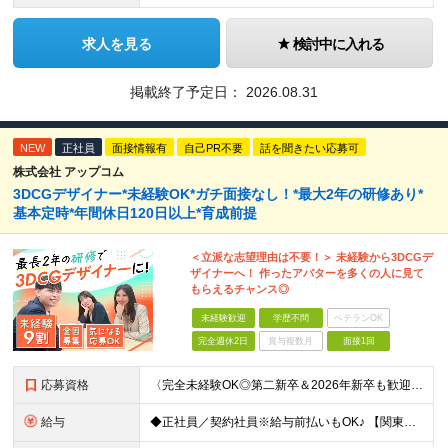
求人を見る
検討中に入れる
掲載終了予定日：
2026.08.31
NEW
正社員
面接情報有
自己PR不要
話を聞きたい応募可
株式会社 アップコム
3DCGデザイナー*未経験OK*ガチ面接なし！*最大2年の研修あり*
基本定時*年間休日120日以上*育成前提
＜立派な志望理由は不要！＞ 未経験から3DCGデ
ザイナーへ！ 作ったアバターを多くの人に見て
もらえるチャンス◎
未経験歓迎
学歴不問
ベテランOK
完全週休2日
賞与複数月
面接1回
応募資格
〈完全未経験OK◎第二新卒＆2026年新卒も歓迎します！〉 ☆「VtubeやVRChatが気になる！」の志望動機でOK ☆社会人デビューOK／学歴・経歴不問 未経験スタート前提のポテンシャル採用。
給与
◆正社員／契約社員※給与前払いもOK♪ 【関東（一都三県）】 月給25万円～ ※固定残業代（月20時間分／月3万2383円）を含む。超過分は別途支給。 ※試用期間中の給与は月給23万円～ 【関東（北