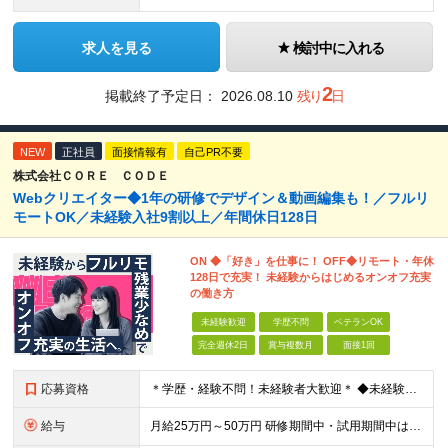
求人を見る
検討中に入れる
2
掲載終了予定日：
2026.08.10
残り
日
NEW
正社員
面接情報有
自己PR不要
株式会社ＣＯＲＥ ＣＯＤＥ
Webクリエイター◆1年の研修でデザイン＆動画編集も！／フルリ
モートOK／未経験入社9割以上／年間休日128日
ON ◆「好き」を仕事に！ OFF◆リモート・年休
128日で充実！ 未経験からはじめるオンオフ充実
の働き方
未経験歓迎
学歴不問
ベテランOK
完全週休2日
賞与複数月
面接1回
応募資格
＊学歴・経験不問！未経験者大歓迎＊ ◆未経験からWebクリエイターとして働いてみたい方 ◆第二新卒・ブランクのある方も大歓迎！ ★学歴・知識・経験は一切問いません！ ★面接は「ポートフォリオ」「実
給与
月給25万円～50万円 研修期間中・試用期間中は給与が異なります。 >>研修期間中（入社6ヶ月後）の給与 一律：月給21万円～50万円 >>試用期間中（6ヶ月）の給与 関東：月給21万円～ 関西