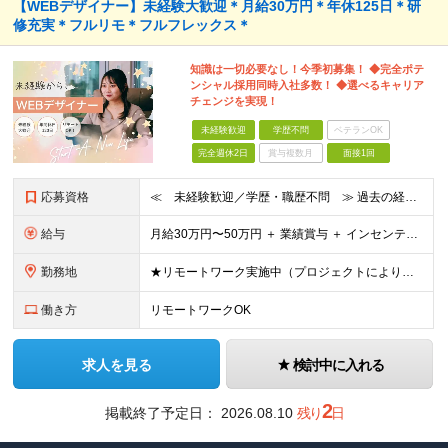
【WEBデザイナー】未経験大歓迎＊月給30万円＊年休125日＊研
修充実＊フルリモ＊フルフレックス＊
知識は一切必要なし！今季初募集！ ◆完全ポテ
ンシャル採用同時入社多数！ ◆選べるキャリア
チェンジを実現！
未経験歓迎
学歴不問
ベテランOK
完全週休2日
賞与複数月
面接1回
応募資格
≪ 未経験歓迎／学歴・職歴不問 ≫ 過去の経歴は一切不問。 「いままで」よりも「これから」を 重視した採用を行っています！ ▼▼こんな想いがある方大歓迎▼▼ ・WEBデザインに興味がある！ ・WEB
給与
⽉給30万円〜50万円 ＋ 業績賞与 ＋ インセンティブ賞与 経験者：35万円～ ※IT新人時25万円〜 ※経験・スキルを考慮の上、決定します。 ※経験者は別途優遇！ ★試⽤期間：3ヶ⽉ ★学
勤務地
★リモートワーク実施中（プロジェクトによりフルリモートもあり） ★配属先は希望を最⼤限考慮
働き方
リモートワークOK
求人を見る
検討中に入れる
2
掲載終了予定日：
2026.08.10
残り
日