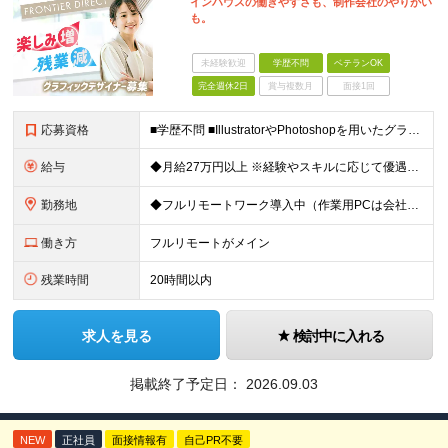
インハウスの働きやすさも、制作会社のやりがい
も。
未経験歓迎
学歴不問
ベテランOK
完全週休2日
賞与複数月
面接1回
応募資格
■学歴不問 ■IllustratorやPhotoshopを用いたグラフィックデザインの実務経験（2年以上） ≪こんな方は歓迎！≫ ◆指示書そのままのデザインをつくるのではなく、伝わるデザインを模索&
給与
◆月給27万円以上 ※経験やスキルに応じて優遇いたします ※試用期間1ヶ月（期間中の給与・待遇に差異はございません） ※上記金額にはみなし残業代40時間分(6万円)を含み、超過分は別途支給いたします
勤務地
◆フルリモートワーク導入中（作業用PCは会社から支給） ◆出社日を合わせてランチ会をするなど定期的に社内コミュニケーションも図っています！ 本社/東京都渋谷区渋谷3-3-5 NBF渋谷イースト ≪
働き方
フルリモートがメイン
残業時間
20時間以内
求人を見る
検討中に入れる
掲載終了予定日：
2026.09.03
NEW
正社員
面接情報有
自己PR不要