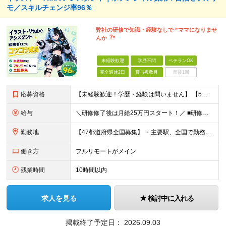
モ／スキルチェンジ率96％
弊社の研修で知識・経験なしで ”ママになりませ
んか︖”
未経験歓迎
学歴不問
ベテランOK
完全週休2日
賞与複数月
面接1回
応募資格
【未経験歓迎！学歴・経験は問いません】 【5名以上の積極採用を予定！】 事業拡大中につき、 これからイラストレーターを目指したい方を積極採用中です！ 「イラストを仕事にしてみたい」 「好きなことを
給与
＼研修修了後は月給25万円スタート！／ ■研修修了後 月給25万円＋賞与＋インセンティブ賞与 ※残業代は別途支給 ▽研修期間▽ 【未経験者】 ▶ 月給20万円～ 【固定残業代について】
勤務地
【47都道府県全国募集】 ・主要駅、全国で勤務可能！ ・どこに住んでいても応募可能！ 【東京本社】 東京都品川区東品川5-9-2 ≪リモート研修♪⾯接も基本的にオンラインで実施します≫ －主要駅
働き方
フルリモートがメイン
残業時間
10時間以内
求人を見る
検討中に入れる
掲載終了予定日：
2026.09.03