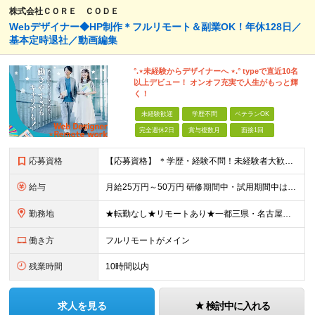
株式会社ＣＯＲＥ ＣＯＤＥ
Webデザイナー◆HP制作＊フルリモート＆副業OK！年休128日／
基本定時退社／動画編集
°.⋆未経験からデザイナーへ ⋆.° typeで直近10名
以上デビュー！ オンオフ充実で人生がもっと輝
く！
未経験歓迎
学歴不問
ベテランOK
完全週休2日
賞与複数月
面接1回
応募資格
【応募資格】 ＊学歴・経験不問！未経験者大歓迎＊ ◆未経験からWebクリエイターとして働いてみたい方 ◆第二新卒・ブランクのある方も大歓迎！ ★学歴・知識・経験は一切問いません！ ★面接は「ポート
給与
月給25万円～50万円 研修期間中・試用期間中は給与が異なります。 >>研修期間中（入社6ヶ月後）の給与 一律：月給21万円～50万円 >>試用期間中（6ヶ月）の給与 関東：月給21万円～ 関西
勤務地
★転勤なし★リモートあり★一都三県・名古屋・関西・九州 ◎案件によって ┗完全在宅勤務（フルリモート）も可能！ ┗希望に応じて幅広い働き方やプランが選べます！ ◆本社または一都三県 （東京都・
働き方
フルリモートがメイン
残業時間
10時間以内
求人を見る
検討中に入れる