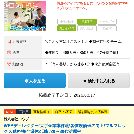
調査やアイデアをもとに、“人の心を動かす”WE
Bプロデューサーへ。
未経験歓迎
学歴不問
ベテランOK
完全週休2日
賞与複数月
面接1回
応募資格
＼こんな方にオススメ！／ ◆制作進行やチームでのプロジェクト経験がある方 ◆クライアントや社内メンバーと円滑にコミュニケーションを取れる方 ◆デジタル制作進行やディレクションの実務経験をお持ちの方
給与
◆年俸制：400万円～850万円 ※12分割で毎月支給 ※スキル・経験を考慮して決定いたします ※試用期間中6ヶ月あり（給与・待遇に差異ナシ） ※残業代については面接時にお伝えします
勤務地
＊「市ヶ谷駅」から徒歩1分 ◆東京都新宿区市谷左内町5 4F (変更の範囲)上記を除く当社関連勤務地
求人を見る
検討中に入れる
掲載終了予定日：
2026.08.17
NEW
正社員
面接情報有
自己PR不要
話を聞きたい応募可
株式会社ロウプ
WEBディレクター/大手企業案件/顧客体験価値の向上/フルフレッ
クス勤務/完全週休2日制/20～30代活躍中