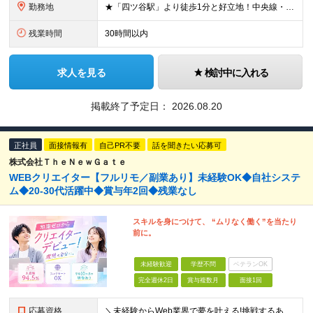
勤務地
★「四ツ谷駅」より徒歩1分と好立地！中央線・総武線・丸ノ内線・南北線 ★駅周辺の「しんみち通り」では色々なグルメを楽しめます ★イベントは都内開催がメインです◎ 【本社】 東京都新宿区四谷1-7 第
残業時間
30時間以内
求人を見る
検討中に入れる
掲載終了予定日：
2026.08.20
正社員
面接情報有
自己PR不要
話を聞きたい応募可
株式会社ＴｈｅＮｅｗＧａｔｅ
WEBクリエイター【フルリモ／副業あり】未経験OK◆自社システ
ム◆20-30代活躍中◆賞与年2回◆残業なし
スキルを身につけて、 “ムリなく働く”を当たり
前に。
未経験歓迎
学歴不問
ベテランOK
完全週休2日
賞与複数月
面接1回
応募資格
＼未経験からWeb業界で夢を叶える!挑戦するあなたを全力サポート／ ★学歴・経験不問! ★未経験・クリエイティブ系スクール卒業生・第二新卒歓迎! ★社会人未経験OK! ★将来の幹部候補採用 『PCに