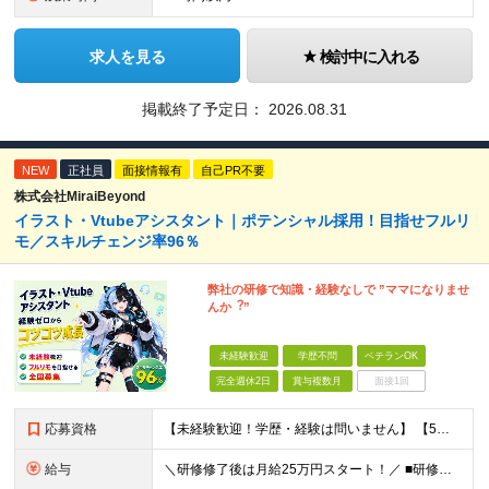
求人を見る
検討中に入れる
掲載終了予定日：
2026.08.31
NEW
正社員
面接情報有
自己PR不要
株式会社MiraiBeyond
イラスト・Vtubeアシスタント｜ポテンシャル採用！目指せフルリ
モ／スキルチェンジ率96％
弊社の研修で知識・経験なしで ”ママになりませ
んか︖”
未経験歓迎
学歴不問
ベテランOK
完全週休2日
賞与複数月
面接1回
応募資格
【未経験歓迎！学歴・経験は問いません】 【5名以上の積極採用を予定！】 事業拡大中につき、 これからイラストレーターを目指したい方を積極採用中です！ 「イラストを仕事にしてみたい」 「好きなことを
給与
＼研修修了後は月給25万円スタート！／ ■研修修了後 月給25万円＋賞与＋インセンティブ賞与 ※残業代は別途支給 ▽研修期間▽ 【未経験者】 ▶ 月給20万円～ 【固定残業代について】