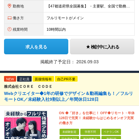
勤務地
【47都道府県全国募集】 ・主要駅、全国で勤務可能！ ・どこに住んでいても応募可能！ 【東京本社】 東京都品川区東品川5-9-2 ≪リモート研修♪⾯接も基本的にオンラインで実施します≫ －主要駅
働き方
フルリモートがメイン
残業時間
10時間以内
求人を見る
検討中に入れる
掲載終了予定日：
2026.09.03
NEW
正社員
面接情報有
自己PR不要
株式会社ＣＯＲＥ ＣＯＤＥ
Webクリエイター◆1年の研修でデザイン＆動画編集も！／フルリ
モートOK／未経験入社9割以上／年間休日128日
ON ◆「好き」を仕事に！ OFF◆リモート・年休
128日で充実！ 未経験からはじめるオンオフ充実
の働き方
未経験歓迎
学歴不問
ベテランOK