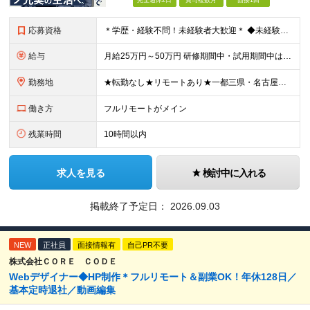
完全週休2日
賞与複数月
面接1回
応募資格
＊学歴・経験不問！未経験者大歓迎＊ ◆未経験からWebクリエイターとして働いてみたい方 ◆第二新卒・ブランクのある方も大歓迎！ ★学歴・知識・経験は一切問いません！ ★面接は「ポートフォリオ」「実
給与
月給25万円～50万円 研修期間中・試用期間中は給与が異なります。 >>研修期間中（入社6ヶ月後）の給与 一律：月給21万円～50万円 >>試用期間中（6ヶ月）の給与 関東：月給21万円～ 関西
勤務地
★転勤なし★リモートあり★一都三県・名古屋・関西・九州 ◎案件によって ┗完全在宅勤務（フルリモート）も可能！ ┗希望に応じて幅広い働き方やプランが選べます！ ◆本社または一都三県 （東京都・
働き方
フルリモートがメイン
残業時間
10時間以内
求人を見る
検討中に入れる
掲載終了予定日：
2026.09.03
NEW
正社員
面接情報有
自己PR不要
株式会社ＣＯＲＥ ＣＯＤＥ
Webデザイナー◆HP制作＊フルリモート＆副業OK！年休128日／
基本定時退社／動画編集