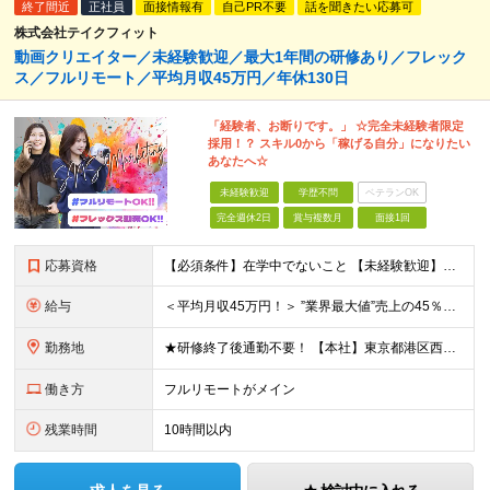
終了間近
正社員
面接情報有
自己PR不要
話を聞きたい応募可
株式会社テイクフィット
動画クリエイター／未経験歓迎／最大1年間の研修あり／フレック
ス／フルリモート／平均月収45万円／年休130日
「経験者、お断りです。」 ☆完全未経験者限定
採用！？ スキル0から「稼げる自分」になりたい
あなたへ☆
未経験歓迎
学歴不問
ベテランOK
完全週休2日
賞与複数月
面接1回
応募資格
【必須条件】在学中でないこと 【未経験歓迎】学歴不問／職種未経験／業種未経験／第二新卒／ブランクOK ★未経験歓迎 ★第二新卒歓迎 ★異業種からの入社メンバー95％以上 ★学歴・経験不問 ★主夫・主
給与
＜平均月収45万円！＞ ”業界最大値”売上の45％以上をそのまま支給。 ■研修期間後 月給25万円～75万円＋各種インセンティブ □研修期間 月給23.5万円＋PRインセンティブ（売上の45％還元
勤務地
★研修終了後通勤不要！ 【本社】東京都港区西麻布1-2-14デュオ・スカーラ西麻布タワーウエスト 602号室 【品川支社】東京都品川区西五反田5-23-3BLOCKS目黒不動前3階 【大阪支社】大阪
働き方
フルリモートがメイン
残業時間
10時間以内