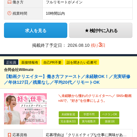
働き方
フルリモートがメイン
残業時間
10時間以内
求人を見る
検討中に入れる
3
掲載終了予定日：
2026.08.10
残り
日
正社員
面接情報有
自己PR不要
話を聞きたい応募可
合同会社Willmate
【動画クリエイター】働き方ファースト／未経験OK！／充実研修
／年休127日／残業なし／平均20代／リモートOK
＼未経験から憧れのクリエイターへ／ SNS×動画
×AIで、"好き"を仕事にしよう。
未経験歓迎
学歴不問
ベテランOK
完全週休2日
賞与複数月
面接1回
応募資格
応募理由は「クリエイティブな仕事に興味がある」でOK！ #学歴不問 #未経験OK ★1つでも当てはまれば、マッチング率高め★ □ SNSやYouTubeに興味がある方 □ アイデアを考えることが好き