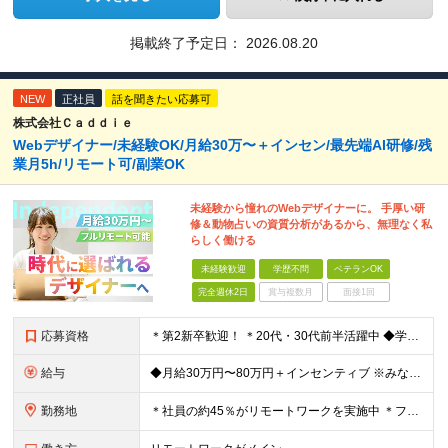
掲載終了予定日：
2026.08.20
NEW
正社員
話を聞きたい応募可
株式会社Ｃａｄｄｉｅ
Webデザイナー/未経験OK/月給30万〜＋インセン/最先端AI研修/残
業月5h/リモート可/副業OK
未経験から憧れのWebデザイナーに。 手厚い研
修＆動物占いの資質分析があるから、無理なく私
らしく働ける
未経験歓迎
学歴不問
ベテランOK
完全週休2日
賞与複数月
面接1回
応募資格
＊第2新卒歓迎！ ＊20代・30代前半活躍中 ◆学歴不問 ◆未経験歓迎 ＼こんな方にピッタリです！／ ★SNSを見るだけでなく「仕掛ける側」になりたい方 ★販売や接客で「お客様の心理」を考えた経験
給与
◆月給30万円〜80万円＋インセンティブ ※みなし残業代（月10時間・16,000円）を含みます ※超過分は別途支給します ※試用期間3か月あり（給与は28万円、待遇に差異なし）
勤務地
＊社員の約45％がリモートワークを実施中 ＊フルリモート案件もあり ＊転勤はありません 本社（横浜）または、東京・神奈川の各プロジェクト先。 【本社】 神奈川県横浜市中区不老町2丁目11-8 税経