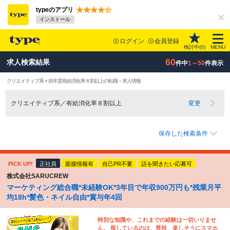
typeのアプリ
インストール
ログイン
会員登録
検討中(
0
)
MENU
60
求人検索結果
件中
1～50
件表示
クリエイティブ系 × 前年度有給消化率８割以上の転職・求人情報
クリエイティブ系／有給消化率８割以上
変更
保存した検索条件
PICK UP!
正社員
面接情報有
自己PR不要
話を聞きたい応募可
株式会社SARUCREW
マーケティング総合職*未経験OK*3年目で年収900万円も*残業月平
均18h*髪色・ネイル自由*賞与年4回
特別な知識や、これまでの経験は一切いりませ
ん。 探しているのは、普段、楽しそうにスマホ