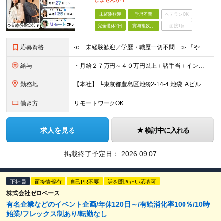
しませんか？
未経験歓迎
学歴不問
ベテランOK
完全週休2日
賞与複数月
面接1回
応募資格
≪ 未経験歓迎／学歴・職歴一切不問 ≫ 「やりたいことはまだ決まっていないけど、何かを始めたい」 「人と関わる仕事に興味がある」——そんな方も大歓迎です！ Asoviでは、“今まで”よりも“これから
給与
・月給２７万円～４０万円以上＋諸手当＋インセンティブ ※超過分は別途全額支給します。 【 入社時の想定年収 】 ・年収４５０万円 ＜インセンティブ制度について＞ 社員一人ひとりの頑張りを多角的に評
勤務地
【本社】 └東京都豊島区池袋2-14-4 池袋TAビル8F ★あなたの希望を最大限考慮！ ・都内（池袋・新宿・渋谷・目黒・青山）・埼玉・千葉・神奈川・茨城・栃木・群馬 ※勤務先は本社または支社とな
働き方
リモートワークOK
求人を見る
検討中に入れる
掲載終了予定日：
2026.09.07
正社員
面接情報有
自己PR不要
話を聞きたい応募可
株式会社ゼロベース
有名企業などのイベント企画/年休120日～/有給消化率100％/10時
始業/フレックス制あり/転勤なし