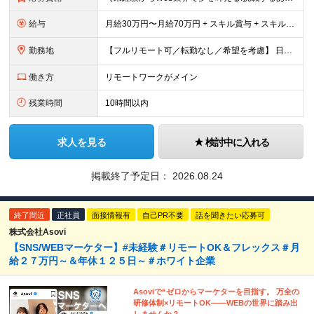
給与
月給30万円〜月給70万円 + スキル賞与 + スキルインセンティブ ※研修期間は有期雇用契約社員 ※プロジェクトによって異なる ※上記には(固定残業代¥44,369/30時間)を含む ※エリアによ
勤務地
【フルリモート可／転勤なし／希望を考慮】 日本47都道府県、どこでも就業可能！ (東京支社、群馬本社、北海道支社、宮城支社、愛知支社、大阪支社、福岡支社、千葉支店、神奈川支店、茨城支店、新潟支店、長野
働き方
リモートワークがメイン
残業時間
10時間以内
求人を見る
検討中に入れる
掲載終了予定日：
2026.08.24
終了間近
正社員
面接情報有
自己PR不要
話を聞きたい応募可
株式会社Asovi
【SNS/WEBマーケター】#未経験＃リモートOK＆フレックス＃月
給２７万円～＆年休１２５日～＃ホワイト企業
Asoviで“ゼロからマーケターを目指す。 万全の
研修体制×リモートOK——WEBの世界に踏み出