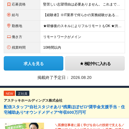
応募資格
堅苦しい志望理由は必要ありません。 これまでの経験や経歴よりも、私たちは“これから”を重視します。 ★学歴・経歴不問 ★完全未経験OK ★社会人デビュー歓迎 ★第二新卒OK ＼当てはまる方はぜひご
給与
【経験者】※IT業界で何らかの実務経験がある方 月給35万円～＋業績賞与＋交通費＋各種手当 ※固定残業代（30時間分／6万6,610円～）を含む。超過分は追加支給。 能力やスキルを考慮し、初任給を決定
勤務地
★研修後のスキルによりフルリモートもOK ★渋谷駅徒歩2分！100席の新しいコワーキングスペース完備 ★本社、東京都、神奈川県、埼玉県、千葉県などのプロジェクト先 【本社】 東京都渋谷区渋谷3-10
働き方
リモートワークがメイン
残業時間
10時間以内
求人を見る
検討中に入れる
掲載終了予定日：
2026.08.20
NEW
正社員
アステッキホールディングス株式会社
配信スタッフ*自社スタジオあり*残業ほぼゼロ*奨学金支援手当・住
宅補助あり*オウンドメディア*年収600万円可
＼医療従事者に届く学びを自らの技術で支える／