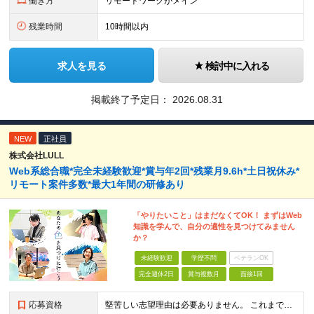
働き方
リモートワークがメイン
残業時間
10時間以内
求人を見る
検討中に入れる
掲載終了予定日：
2026.08.31
NEW
正社員
株式会社LULL
Web系総合職*完全未経験歓迎*賞与年2回*残業月9.6h*土日祝休み*
リモート案件多数*最大1年間の研修あり
「やりたいこと」はまだなくてOK！ まずはWeb
知識を学んで、自分の適性を見つけてみません
か？
未経験歓迎
学歴不問
ベテランOK
完全週休2日
賞与複数月
面接1回
応募資格
堅苦しい志望理由は必要ありません。 これまでの経験や経歴よりも、私たちは“これから”を重視します。 ★学歴・経歴不問 ★完全未経験OK ★社会人デビュー歓迎 ★第二新卒OK ＼当てはまる方はぜひご