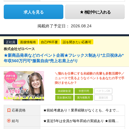
求人を見る
検討中に入れる
掲載終了予定日：
2026.08.24
正社員
面接情報有
自己PR不要
話を聞きたい応募可
株式会社ゼロベース
★新商品発表などのイベント企画★フレックス制あり*土日祝休み*
年収560万円可*服装自由*売上右肩上がり
＼憧れを仕事にする未経験の先輩も多数活躍中／
ニュースで見るようなイベントをあなたの手で手
掛けませんか？
未経験歓迎
学歴不問
ベテランOK
完全週休2日
賞与複数月
面接1回
応募資格
★前給考慮あり！業界経験がなくとも、今までのご経歴や人柄で給与アップも！ ★人柄重視の採用|「イベントって面白そう」「人と一緒に何かを作るのが好き」そんな気持ちがあれば大丈夫です◎ ◆未経験OK ◆
給与
★直近5年は全員が毎年昇給の実績あり ★前職給与をしっかり考慮します◎ 月給：26万円～40万円＋賞与年2回 ★あなたのご経験を最大限評価します！ ―――――――――――――――――― 面接の後半