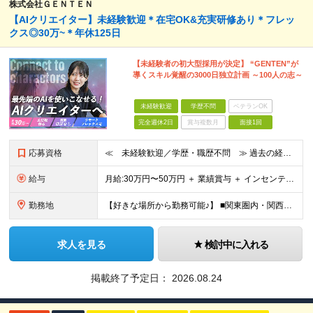
株式会社ＧＥＮＴＥＮ
【AIクリエイター】未経験歓迎＊在宅OK&充実研修あり＊フレッ
クス◎30万~＊年休125日
【未経験者の初大型採用が決定】 “GENTEN”が
導くスキル覚醒の3000日独立計画 ～100人の志～
未経験歓迎
学歴不問
ベテランOK
完全週休2日
賞与複数月
面接1回
応募資格
≪ 未経験歓迎／学歴・職歴不問 ≫ 過去の経歴は一切不問。 「いままで」よりも「これから」を 重視した採用を行っています！ ▼▼こんな想いがある方大歓迎▼▼ ・WEBデザインに興味がある ・自由な環
給与
⽉給:30万円〜50万円 ＋ 業績賞与 ＋ インセンティブ賞与 経験者：35万円～ ※経験・スキルを考慮の上、決定します。 ※経験者は別途優遇！ ★試用期間6ヶ月（期間中は月給21万円～）
勤務地
【好きな場所から勤務可能♪】 ■関東圏内・関西圏内 または⾸都圏近郊のプロジェクト先 ★リモートワーク実施中（プロジェクトによりフルリモートもあり） ★転居を伴う転勤なし ★配属先は希望を最⼤限考慮
求人を見る
検討中に入れる
掲載終了予定日：
2026.08.24