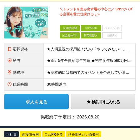
＼トレンドを生み出す場の中心に／ SNSでバズ
る企画を世に仕掛ける.｡:+
未経験歓迎
学歴不問
ベテランOK
完全週休2日
賞与複数月
面接1回
応募資格
★人柄重視の採用|あなたの「やってみたい！」をぜひ面接でお聞かせください♪ ★イベント・SNS好きにピッタリ！好奇心旺盛な方に向いています◎ ◆未経験OK ◆学歴不問 ◆日本の義務教育課程を修了して
給与
★直近5年全員が毎年昇給 ★初年度年収560万円も可！ 月給：26万円～40万円＋賞与年2回 ★あなたのご経験を最大限評価します！ ―――――――――――――――――― 面接の後半に、担当者から「
勤務地
★基本的には都内でのイベントを企画しています◎ ★「四ツ谷駅」より徒歩1分と好立地！中央線・総武線・丸ノ内線・南北線 ※年に数回、旅行感覚で地方イベントを企画することも！ 【本社】 東京都新宿区四谷
残業時間
30時間以内
求人を見る
検討中に入れる
掲載終了予定日：
2026.08.20
正社員
面接情報有
自己PR不要
話を聞きたい応募可