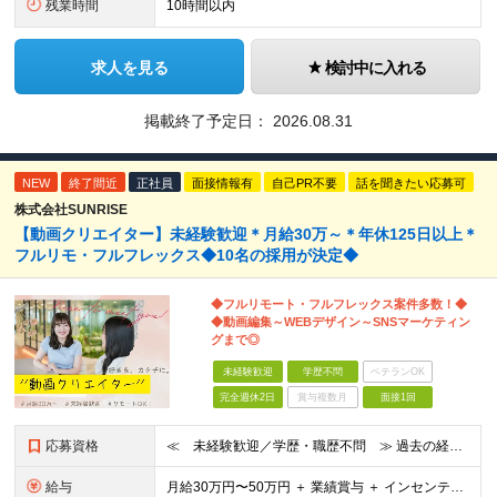
残業時間
10時間以内
求人を見る
検討中に入れる
掲載終了予定日：
2026.08.31
NEW
終了間近
正社員
面接情報有
自己PR不要
話を聞きたい応募可
株式会社SUNRISE
【動画クリエイター】未経験歓迎＊月給30万～＊年休125日以上＊
フルリモ・フルフレックス◆10名の採用が決定◆
◆フルリモート・フルフレックス案件多数！◆
◆動画編集～WEBデザイン～SNSマーケティン
グまで◎
未経験歓迎
学歴不問
ベテランOK
完全週休2日
賞与複数月
面接1回
応募資格
≪ 未経験歓迎／学歴・職歴不問 ≫ 過去の経歴は一切不問。 「いままで」よりも「これから」を 重視した採用を行っています！ ▼▼こんな想いがある方大歓迎▼▼ ・WEBデザインに興味がある！ ・自由な
給与
⽉給30万円〜50万円 ＋ 業績賞与 ＋ インセンティブ賞与 経験者：35万円～ ※IT新人時25万円〜 ※経験・スキルを考慮の上、決定します。 ※経験者は別途優遇！ ★試⽤期間：3ヶ⽉ ★学