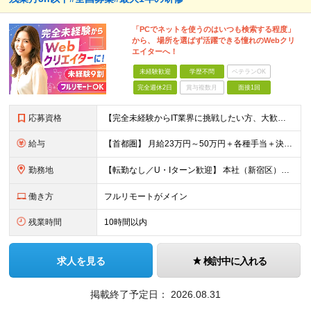
「PCでネットを使うのはいつも検索する程度」
から、 場所を選ばず活躍できる憧れのWebクリ
エイターへ！
未経験歓迎
学歴不問
ベテランOK
完全週休2日
賞与複数月
面接1回
応募資格
【完全未経験からIT業界に挑戦したい方、大歓迎！】 ●応募年齢制限：34歳まで（若年層の長期キャリア形成を図るため） ★学歴不問・転職回数不問 ★第二新卒・社会人デビューOK 【こんな方を求めていま
給与
【首都圏】 月給23万円～50万円＋各種手当＋決算賞与 【大阪】 月給22万円～50万円＋各種手当＋決算賞与 【愛知】 月給21.5万円～50万円＋各種手当＋決算賞与 【福岡・宮城】 月給20万
勤務地
【転勤なし／U・Iターン歓迎】 本社（新宿区）、大阪支店、名古屋支店または東京都・神奈川県・千葉県・埼玉県・愛知県・大阪府・福岡県をはじめ、全国のプロジェクト先 ※ご希望を最大限考慮して配属先を決定
働き方
フルリモートがメイン
残業時間
10時間以内
求人を見る
検討中に入れる
掲載終了予定日：
2026.08.31