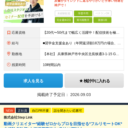
反響がダイレクトに返るやりがいと手厚い待遇を
神戸で！
未経験歓迎
学歴不問
ベテランOK
完全週休2日
賞与複数月
面接1回
応募資格
【20代〜50代まで幅広く活躍中！配信技術を極めたい方】 ★周囲と円滑なコミュニケーションを取り、前向きに改善提案ができる方を歓迎します！ ◆学歴不問 ◆企業・スタジオ等でのライブ配信（Zoom/Y
給与
■奨学金支援金あり（年間返済額18万円の場合、全額補助） ■住宅手当（1～2.5万円）＋資格取得補助あり ＼想定年収400万〜600万円／ 月給27万〜40万円＋各種手当 ※スキル・経験・前職給与
勤務地
【本社】 兵庫県神戸市中央区北長狭通3-1-15 Gビル神戸三宮3F ※転勤はありません ※(変更の範囲)上記を除く当社関連勤務地
残業時間
10時間以内
求人を見る
検討中に入れる
掲載終了予定日：
2026.09.03
NEW
正社員
自己PR不要
話を聞きたい応募可
株式会社Step Link
動画クリエイター*経験ゼロからプロを目指せる*フルリモートOK*