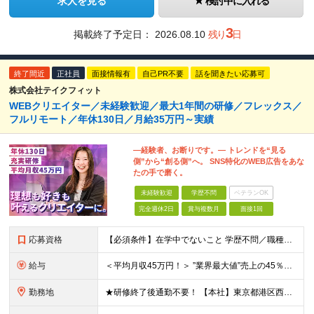
求人を見る
検討中に入れる
3
掲載終了予定日：
2026.08.10
残り
日
終了間近
正社員
面接情報有
自己PR不要
話を聞きたい応募可
株式会社テイクフィット
WEBクリエイター／未経験歓迎／最大1年間の研修／フレックス／
フルリモート／年休130日／月給35万円～実績
―経験者、お断りです。― トレンドを“見る
側”から“創る側”へ。 SNS特化のWEB広告をあな
たの手で磨く。
未経験歓迎
学歴不問
ベテランOK
完全週休2日
賞与複数月
面接1回
応募資格
【必須条件】在学中でないこと 学歴不問／職種未経験／業種未経験／社会人未経験／第二新卒／ブランクOK ◎応募時に特別な経験やスキルは必要ありません。 意欲・人柄重視の採用です！ ＼こんなあなた
給与
＜平均月収45万円！＞ ”業界最大値”売上の45％以上をそのまま支給。 月給25万円以上＋インセンティブ ※研修後、月給35万円スタートの実績あり！ ◎経験・能力を考慮し決定します。 ◎頑張りに応じ
勤務地
★研修終了後通勤不要！ 【本社】東京都港区西麻布1-2-14デュオ・スカーラ西麻布タワーウエスト 602号室 【品川支社】東京都品川区西五反田5-23-3BLOCKS目黒不動前3階 【大阪支社】大阪