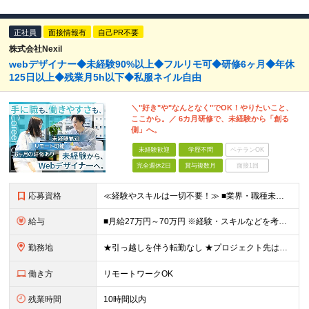
正社員
面接情報有
自己PR不要
株式会社Nexil
webデザイナー◆未経験90%以上◆フルリモ可◆研修6ヶ月◆年休
125日以上◆残業月5h以下◆私服ネイル自由
＼"好き"や"なんとなく"でOK！やりたいこと、
ここから。／ 6カ月研修で、未経験から「創る
側」へ。
未経験歓迎
学歴不問
ベテランOK
完全週休2日
賞与複数月
面接1回
応募資格
≪経験やスキルは一切不要！≫ ■業界・職種未経験OK ■第二新卒歓迎 ■学歴不問 ■35歳以下の方（※若年層の長期キャリア形成を図るため） ＼こんな方は、Nexilにぴったりです／ □「やりたいこと
給与
■月給27万円～70万円 ※経験・スキルなどを考慮して決定します。 ※上記金額には固定残業代（月15時間相当分／26,300円～73,500円）を含みます。 超過分は別途支給します。 ★最大200万
勤務地
★引っ越しを伴う転勤なし ★プロジェクト先は希望やスキルを考慮して決定 本社もしくは東京23区を中心とした 神奈川・千葉・埼玉の各プロジェクト先の勤務となります。 【東京本社】 東京都渋谷区渋谷2
働き方
リモートワークOK
残業時間
10時間以内