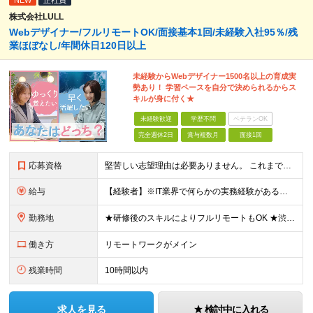
NEW
正社員
株式会社LULL
Webデザイナー/フルリモートOK/面接基本1回/未経験入社95％/残
業ほぼなし/年間休日120日以上
未経験からWebデザイナー1500名以上の育成実
勢あり！ 学習ペースを自分で決められるからス
キルが身に付く★
未経験歓迎
学歴不問
ベテランOK
完全週休2日
賞与複数月
面接1回
応募資格
堅苦しい志望理由は必要ありません。 これまでの経験や経歴よりも、私たちは“これから”を重視します。 ★学歴・経歴不問 ★完全未経験OK ★社会人デビュー歓迎 ★第二新卒OK ＼当てはまる方はぜひご
給与
【経験者】※IT業界で何らかの実務経験がある方 月給35万円～＋業績賞与＋交通費＋各種手当 ※固定残業代（30時間分／6万6,610円～）を含む。超過分は追加支給。 能力やスキルを考慮し、初任給を決定
勤務地
★研修後のスキルによりフルリモートもOK ★渋谷駅徒歩2分！100席の新しいコワーキングスペース完備 ★本社、東京都、神奈川県、埼玉県、千葉県などのプロジェクト先 【本社】 東京都渋谷区渋谷3-10
働き方
リモートワークがメイン
残業時間
10時間以内
求人を見る
検討中に入れる