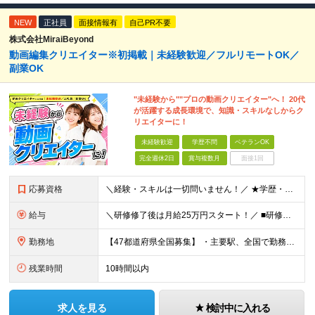
NEW
正社員
面接情報有
自己PR不要
株式会社MiraiBeyond
動画編集クリエイター※初掲載｜未経験歓迎／フルリモートOK／
副業OK
"未経験から""プロの動画クリエイター"へ！ 20代
が活躍する成長環境で、知識・スキルなしからク
リエイターに！
未経験歓迎
学歴不問
ベテランOK
完全週休2日
賞与複数月
面接1回
応募資格
＼経験・スキルは一切問いません！／ ★学歴・職歴不問 ★未経験・第二新卒歓迎！ ★正社員デビューも応援します！ 【こんな方にピッタリ！】 ✓ 動画やYouTube、TikTokを見るのが好きな方 ✓
給与
＼研修修了後は月給25万円スタート！／ ■研修修了後 月給25万円＋賞与＋インセンティブ賞与 ※残業代は別途支給 ▽研修期間▽ 【未経験者】 ▶ 月給20万円～ 【固定残業代について】
勤務地
【47都道府県全国募集】 ・主要駅、全国で勤務可能！ ・どこに住んでいても応募可能！ 【東京本社】 東京都品川区東品川5-9-2 在宅でコツコツ働きながら、長く安定して続けられます♪ 本社：〒1
残業時間
10時間以内
求人を見る
検討中に入れる