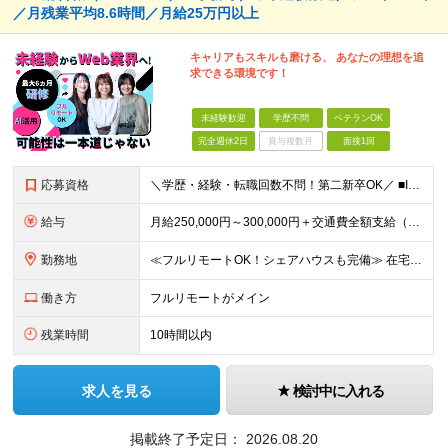
／月残業平均8.6時間／月給25万円以上
キャリアもスキルも磨ける、 あなたの理想を追
求できる環境です！
未経験歓迎
学歴不問
ベテランOK
完全週休2日
賞与複数月
面接1回
応募資格
＼学歴・経験・転職回数不問！第二新卒OK／ ■IT・Web業界の仕事に興味がある方 ■将来を見据えて手に職をつけたい方 ★20～30代が活躍中！同年代の仲間と一緒に働きたいという方にもピッタリです ★
給与
⽉給250,000円～300,000円＋交通費全額⽀給（正社員登⽤後︓昇給年4回） ※給与は経験・スキルなどを考慮の上、最終決定いたします ※上記額にはみなし残業代(⽉14時間分、2万4,648円分
勤務地
≪フルリモートOK！シェアハウスも完備≫ 在宅勤務(通勤不要)、または希望により一都三県・大阪・名古屋・福岡を中心とした全国の各プロジェクト先での勤務となります。 ※直行直帰OK ★勤務エリアはご希望
働き方
フルリモートがメイン
残業時間
10時間以内
求人を見る
検討中に入れる
掲載終了予定日：
2026.08.20