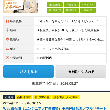
未経験歓迎
学歴不問
ベテランOK
完全週休2日
賞与複数月
面接1回
応募資格
「キャリアを変えたい」「収入を上げたい」「将来に強いスキルを身につけたい」方歓迎！ ・未経験歓迎 ・学歴不問 ・第二新卒歓迎 ＼経験やスキルではなく、“これから”を重視します／ 「今のままでいい
給与
★転職後、年収が100万円以上UPした社員も多数！ 月給25.9万円以上＋諸手当＋賞与年2回＋インセンティブ 【固定残業代について】 なし（残業代は、実際の労働時間に応じて別途全額支給）
勤務地
★選べる豊富な案件！転勤なし！U・Ｉターン歓迎！ 東京、神奈川、埼玉、千葉、愛知、大阪、兵庫、京都、広島、福岡をはじめとする全国各地のプロジェクト先。 プライム上場、グロース上場企業の大手～ベンチ
働き方
リモートワーク相談可能
残業時間
10時間以内
求人を見る
検討中に入れる
掲載終了予定日：
2026.08.27
正社員
面接情報有
自己PR不要
話を聞きたい応募可
株式会社アーシャルデザイン
Web総合職（エンジニア／IT事務等）◆未経験歓迎／フルリモート