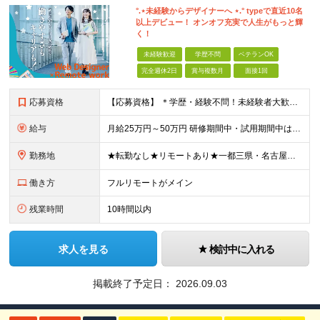
°.⋆未経験からデザイナーへ ⋆.° typeで直近10名
以上デビュー！ オンオフ充実で人生がもっと輝
く！
未経験歓迎
学歴不問
ベテランOK
完全週休2日
賞与複数月
面接1回
応募資格
【応募資格】 ＊学歴・経験不問！未経験者大歓迎＊ ◆未経験からWebクリエイターとして働いてみたい方 ◆第二新卒・ブランクのある方も大歓迎！ ★学歴・知識・経験は一切問いません！ ★面接は「ポート
給与
月給25万円～50万円 研修期間中・試用期間中は給与が異なります。 >>研修期間中（入社6ヶ月後）の給与 一律：月給21万円～50万円 >>試用期間中（6ヶ月）の給与 関東：月給21万円～ 関西
勤務地
★転勤なし★リモートあり★一都三県・名古屋・関西・九州 ◎案件によって ┗完全在宅勤務（フルリモート）も可能！ ┗希望に応じて幅広い働き方やプランが選べます！ ◆本社または一都三県 （東京都・
働き方
フルリモートがメイン
残業時間
10時間以内
求人を見る
検討中に入れる
掲載終了予定日：
2026.09.03