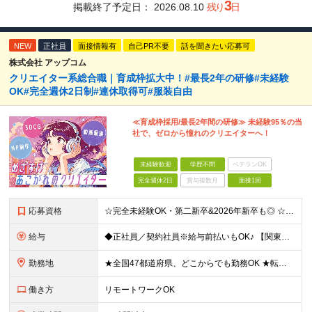
3
掲載終了予定日：
2026.08.10
残り
日
NEW
正社員
面接情報有
自己PR不要
話を聞きたい応募可
株式会社 アップコム
クリエイター系総合職｜育成枠拡大中！#最長2年の研修#未経験
OK#完全週休2日制#連休取得可#服装自由
≪育成枠採用/最長2年間の研修≫ 未経験95％の当
社で、ゼロから憧れのクリエイターへ！
未経験歓迎
学歴不問
ベテランOK
完全週休2日
賞与複数月
面接1回
応募資格
☆完全未経験OK・第二新卒&2026年新卒も◎ ☆社員の7割が20代 ☆経歴・ブランク不問 ※学歴不問 …━━━━━━━━━━ 未経験スタート前提のポテンシャル採用です。 毎月全国で複数人を採用して
給与
◆正社員／契約社員※給与前払いもOK♪ 【関東（一都三県）】 月給25万円～ ※固定残業代（月20時間分／月3万2383円）を含む。超過分は別途支給。 ※試用期間中の給与は月給22万円～ 【関東（北
勤務地
★全国47都道府県、どこからでも勤務OK ★転勤なし！腰を据えて活躍◎ ★マイカー通勤OK（拠点による） ★業務に慣れたら、ゆくゆくはリモート併用やフルリモートも可能 全国のお客様先にて勤務していた
働き方
リモートワークOK