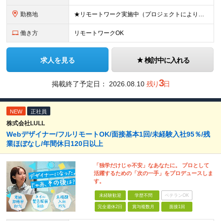
勤務地
★リモートワーク実施中（プロジェクトによりフルリモートもあり） ★配属先は希望を最⼤限考慮
働き方
リモートワークOK
求人を見る
検討中に入れる
3
掲載終了予定日：
2026.08.10
残り
日
NEW
正社員
株式会社LULL
Webデザイナー/フルリモートOK/面接基本1回/未経験入社95％/残
業ほぼなし/年間休日120日以上
「独学だけじゃ不安」なあなたに。 プロとして
活躍するための「次の一手」をプロデュースしま
す。
未経験歓迎
学歴不問
ベテランOK
完全週休2日
賞与複数月
面接1回