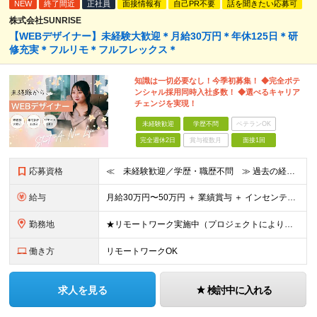
NEW
終了間近
正社員
面接情報有
自己PR不要
話を聞きたい応募可
株式会社SUNRISE
【WEBデザイナー】未経験大歓迎＊月給30万円＊年休125日＊研
修充実＊フルリモ＊フルフレックス＊
知識は一切必要なし！今季初募集！ ◆完全ポテ
ンシャル採用同時入社多数！ ◆選べるキャリア
チェンジを実現！
未経験歓迎
学歴不問
ベテランOK
完全週休2日
賞与複数月
面接1回
応募資格
≪ 未経験歓迎／学歴・職歴不問 ≫ 過去の経歴は一切不問。 「いままで」よりも「これから」を 重視した採用を行っています！ ▼▼こんな想いがある方大歓迎▼▼ ・WEBデザインに興味がある！ ・WEB
給与
⽉給30万円〜50万円 ＋ 業績賞与 ＋ インセンティブ賞与 経験者：35万円～ ※IT新人時25万円〜 ※経験・スキルを考慮の上、決定します。 ※経験者は別途優遇！ ★試⽤期間：3ヶ⽉ ★学
勤務地
★リモートワーク実施中（プロジェクトによりフルリモートもあり） ★配属先は希望を最⼤限考慮
働き方
リモートワークOK
求人を見る
検討中に入れる