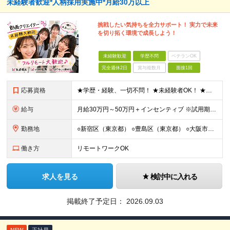
未経験者歓迎*人柄採用実施中*月給30万以上
挑戦したい気持ちを全力サポート！ 実力で未来
を切り拓く環境で成長しよう！
未経験歓迎
学歴不問
ベテランOK
完全週休2日
賞与複数月
面接1回
応募資格
★学歴・経験、一切不問！ ★未経験者OK！ ★第二新卒も歓迎！ ＜人柄採用を実施中！＞ 弊社では、学歴や経験などは気にせず あなたの持ち前の人柄のみを重視しています。 堅苦しい雰囲気ではありません
給与
⽉給30万円～50万円＋インセンティブ ※試⽤期間は2ケ⽉（正社員）⽉給25万円～ ☆インセンティブ有 ☆交通費全額支給
勤務地
○新宿区（東京都） ○豊島区（東京都） ○大阪市（大阪府） ○福岡市（福岡県） ※あなたの経験やスキルに応じて面談時にて ご相談させていただきます。 ※研修先は、クライアント先での研修となります。
働き方
リモートワークOK
求人を見る
検討中に入れる
掲載終了予定日：
2026.09.03