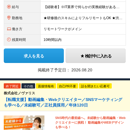
給与
【経験者】※IT業界で何らかの実務経験がある方 月給35万円～＋業績賞与＋交通費＋各種手当 ※固定残業代（30時間分／6万6,610円～）を含む。超過分は追加支給。 能力やスキルを考慮し、初任給を決定
勤務地
★研修後のスキルによりフルリモートもOK ★渋谷駅徒歩2分！100席の新しいコワーキングスペース完備 ★本社、東京都、神奈川県、埼玉県、千葉県などのプロジェクト先 【本社】 東京都渋谷区渋谷3-10
働き方
リモートワークがメイン
残業時間
10時間以内
求人を見る
検討中に入れる
掲載終了予定日：
2026.08.20
終了間近
その他
面接情報有
自己PR不要
話を聞きたい応募可
株式会社ノヴァリス
【転職支援】動画編集・Webクリエイター／SNSマーケティング
も学べる／未経験可／正社員採用／年休120日
SNS時代の最前線へ。未経験から動画編集・Web
クリエイターに挑戦！ 動画編集やWEBデザイン
も学べる！