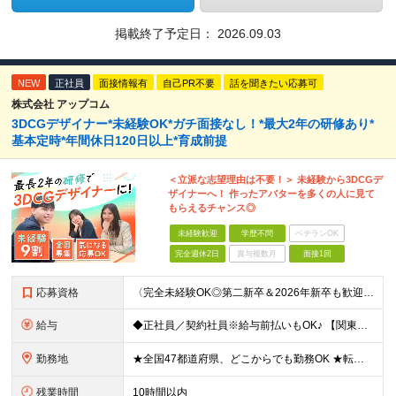
掲載終了予定日：
2026.09.03
NEW
正社員
面接情報有
自己PR不要
話を聞きたい応募可
株式会社 アップコム
3DCGデザイナー*未経験OK*ガチ面接なし！*最大2年の研修あり*
基本定時*年間休日120日以上*育成前提
＜立派な志望理由は不要！＞ 未経験から3DCGデ
ザイナーへ！ 作ったアバターを多くの人に見て
もらえるチャンス◎
未経験歓迎
学歴不問
ベテランOK
完全週休2日
賞与複数月
面接1回
応募資格
〈完全未経験OK◎第二新卒＆2026年新卒も歓迎します！〉 ☆「VtubeやVRChatが気になる！」の志望動機でOK ☆社会人デビューOK／学歴・経歴不問 未経験スタート前提のポテンシャル採用。
給与
◆正社員／契約社員※給与前払いもOK♪ 【関東（一都三県）】 月給25万円～ ※固定残業代（月20時間分／月3万2383円）を含む。超過分は別途支給。 ※試用期間中の給与は月給23万円～ 【関東（北
勤務地
★全国47都道府県、どこからでも勤務OK ★転勤なし！腰を据えて活躍◎ ★マイカー通勤OK（拠点による） ★業務に慣れたら、ゆくゆくはリモート併用やフルリモートも可能 全国のお客様先にて勤務していた
残業時間
10時間以内