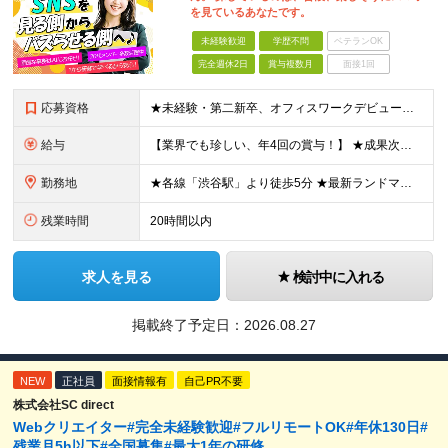
を見ているあなたです。
未経験歓迎
学歴不問
ベテランOK
完全週休2日
賞与複数月
面接1回
応募資格
★未経験・第二新卒、オフィスワークデビュー大歓迎 ★平均年齢は28.6歳！ ★20代の若手メンバーが中心になって活躍している職場です！ ●学歴不問 ※35歳以下の方（若年層の長期キャリア形成） ★こ
給与
【業界でも珍しい、年4回の賞与！】 ★成果次第でスピード昇給可 →20代で年収700万〜900万超も！ ■未経験：月給26〜30万円＋賞与年4回（業績による）＋各種手当 ※経験・スキルを考慮して決定
勤務地
★各線「渋谷駅」より徒歩5分 ★最新ランドマークオフィスです！ ★転勤はありません 【本社】 東京都渋谷区道玄坂2-25-12 道玄坂通 dogenzaka-dori 5階 ※(変更の範囲)上記を除
残業時間
20時間以内
求人を見る
検討中に入れる
掲載終了予定日：
2026.08.27
NEW
正社員
面接情報有
自己PR不要
株式会社SC direct
Webクリエイター#完全未経験歓迎#フルリモートOK#年休130日#
残業月5h以下#全国募集#最大1年の研修