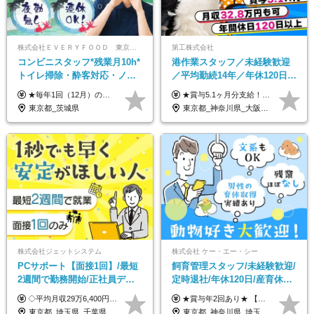
株式会社ＥＶＥＲＹＦＯＯＤ 東京本社
第工株式会社
コンビニスタッフ*残業月10h*
港作業スタッフ／未経験歓迎
トイレ掃除・酔客対応・ノル
／平均勤続14年／年休120日以
マ一切無し*完全週休2日制*コ
上／食事手当・家族手当あり
★毎年1回（12月）の昇給＋賞与（年2回）で給与にしっかり反映！ ★未経験から月給26万円スタート！ 月給26万円＋賞与年2回＋交通費全額支給 ※リーダー・店長昇格後は基本給2万円UP＋役職手当支給 ※経験・スキルを考慮の上、決定します ※上記金額には固定残業代（21時間分・3万7300円以上）を含みます。超過分は別途全額支給します ※試用期間3ヶ月間あり（期間中の給与・待遇に差異はありません）
★賞与5.1ヶ月分支給！ ★入社3年目・30代で年収730万円の先輩も活躍中！ ★入社1年目・20代で月収29万円の実績あり 月給：22.5万円～30.5万円＋各種手当＋賞与年2回＋残業代全額支給 ※経験・能力などを考慮のうえ決定します ※上記月給には食事手当(5000円／月）を含みます ※残業代は分単位で100％支給いたします ※試用期間3ヶ月。その間の給与・待遇に差異はありません 【月収例】 ◆33.5万円／31歳 入社7か月 ◆38.5万円／32歳 入社1年目 ◆48.4万円／44歳 入社12年目 ※経験・能力などを考慮のうえ決定 ※月収・給与例には休日手当も含みます 【手当詳細】 ◆交通費規定支給（上限3万5000円／月） ◆時間外手当全額支給 ◆休日出勤手当 ◆港湾住宅あり（1R・2万円台～） ◆資格取得支援制度：全額負担 ◆地域手当：関東地区1万円／月
ンビニ経験者優遇
／賞与5.1ヶ月分
東京都_茨城県
東京都_神奈川県_大阪府_愛知県_兵庫県
株式会社ジェットシステム
株式会社 ケー・エー・シー
PCサポート【面接1回】/最短
飼育管理スタッフ/未経験歓迎/
2週間で勤務開始/正社員デビ
定時退社/年休120日/産育休実
ュー歓迎/未経験9割以上/社員
績あり/連休取得OK/賞与年2
◇平均月収29万6,400円(各種手当含む) ◇住宅手当⇒最大家賃の半額支給 ◇賞与年2回支給 ■月給22万5,000円以上＋地域手当＋時間外手当＋住宅手当＋家族手当 ※経験やスキルに応じて給与を決定します ※試用期間2ヶ月あり（期間内は時給1,060円以上となります） └地域により上がる可能性があり／例：東京都時給1,370円 └その他待遇に差異なし ＜モデル月収例＞ 1年目：296,400円 3年目：320,000円 【固定残業代について】 なし（残業代は、実際の労働時間に応じて別途全額支給）
★賞与年2回あり★ 【未経験の方】月給20万7,750円～＋賞与年2回＋残業代全額支給＋交通費支給 【生物系大卒の方】月給21万3,750円～＋賞与年2回＋残業代全額支給＋交通費支給 ★手当が充実★ ・資格手当（実験動物技術者2級：月3,000円、1級：月7,000円） ・家族手当 ・住宅費用補助（転居を伴う転勤の場合：最大5年間支給） ・残業代全額支給 ※入社5年目程度で賞与4.6ヶ月分の支給実績あり ※月給の金額は、能力やスキルを考慮して決定します ※試用期間6ヶ月あり（雇用形態・給与・待遇に差異なし）
寮・住宅手当あり
回/急募求人
東京都_埼玉県_千葉県_愛知県_北海道_群馬県_長野県_富山県_石川県_静岡県_香川県_高知県_熊本県_長崎県_沖縄県
東京都_神奈川県_埼玉県_大阪府_愛知県_茨城県_三重県_京都府_佐賀県