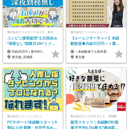
株式会社ＥＶＥＲＹＦＯＯＤ 東京本社
株式会社クリスタルジャパン
コンビニ接客販売*土日祝休み
【ルームリサーチャー】未経
*深夜なし*残業月10h*トイレ
験歓迎◆月給35万円～＋賞与
掃除なしで無理なく働ける正
年2回◆20代～30代男性活躍中
月給26万円＋賞与年2回＋交通費全額支給 役職の有無にかかわらず、日々の頑張りは正当に評価し、 毎年1回（12月）の昇給で給与にしっかり反映◎ リーダー・店長昇格後は等級に合わせて給料UP＋役職手当を支給します。 ※経験・スキルを考慮の上、決定します ※上記金額には固定残業代（21時間分・3万7300円以上）を含みます。超過分は別途全額支給します ※試用期間3ヶ月間あり（期間中の給与・待遇に差異はありません）
＜未経験者でも初年度年収490万円～＞ ◆月給35万円～月給65万円＋賞与年2回 今までのご経験に応じて、年収は650万以上を想定しております。 面接にて今までのご経験やこれからの展望について色々とお話しできればと思います！ ※経験・スキルに応じて加給・優遇いたします ※試用期間3ヶ月(その間の給与・待遇に差異はありません) ※上記月給には、固定残業代（月45時間分／8.8万円～16.5万円）を含みます。 ※超過分は別途全額支給いたします ＼＼成果や頑張りによって、月給や賞与額もすぐにUP！／／ 将来的に…なんてのんびりしたことは言いません！ 今のリアルな生活が変わっていく実感がありますので、 頑張り甲斐があると思います。 【固定残業代について】 固定残業45時間分（88,000円～165,000円）を含む ※超過分は別途全額支給
社員
◆残業月10h程度
東京都_茨城県
東京都
株式会社ジェットシステム
株式会社カメラのキタムラ 店舗事業部【カメラのキタムラ】
PCサポート/未経験スタート9
販売スタッフ｜未経験OK/残
割以上/社員寮・住宅手当あり/
業月平均4.7h/最大7連休取得