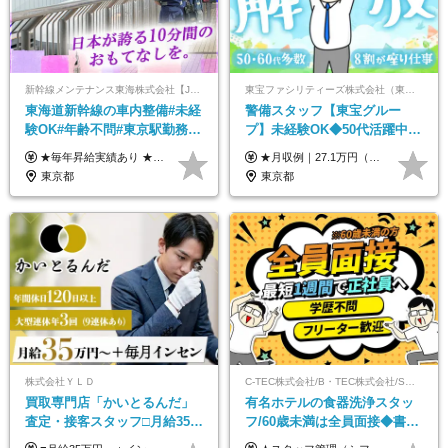
新幹線メンテナンス東海株式会社【JR東海グループ】
東宝ファシリティーズ株式会社（東宝株式会社100％出資）
東海道新幹線の車内整備#未経
警備スタッフ【東宝グルー
験OK#年齢不問#東京駅勤務
プ】未経験OK◆50代活躍中
#59歳まで正社員登用可＆登用
◆1勤務で2日分休み◆8割が座
★毎年昇給実績あり ★入社3年で430万円も可(正社員登用された場合) ■入社時月収例：25万2840円(1万2040円×21日)＋賞与支給実績有（年2回・2025年度） 日給1万2040円 ※別途「超過勤務手当、祝繁手当、特殊手当」の支給有 ※試用期間中（2ヶ月）の待遇・雇用形態に差異はございません
★月収例｜27.1万円（月給+残業代2.4万円+資格手当0.2万円+家族手当0.85万円） ★賞与年2回＆充実した手当あり！ ■月給23万6,500円～＋賞与年2回＋各種手当 ┗月給には職務手当19,500円、調整手当15,000円、住宅手当18,500円、契約社員手当1,500円を含みます ※試用期間4ヶ月(期間中の給与・待遇の差異はありません) ━━━━━━━━━━ 各種手当も充実！ ━━━━━━━━━━ ★家族手当 ★役付手当 ★資格手当 ★年末年始勤務手当 ★交通費支給（月5万円以内／6ヶ月分の定期代を支給） ★残業・深夜残業手当（全額支給） ━━━━━━━━━━ 給与支給日は毎月25日です ━━━━━━━━━━ 例：1月1日付入社の場合 1月25日に基本給+変動しない手当を支給 2月25日に前月分の残業手当など変動する手当を支給
実績多数！
り仕事◆賞与年2回
東京都
東京都
株式会社ＹＬＤ
C-TEC株式会社/B・TEC株式会社/S・TEC株式会社【合同募集】
買取専⾨店「かいとるんだ」
有名ホテルの食器洗浄スタッ
査定・接客スタッフ□⽉給35万
フ/60歳未満は全員面接◆書類
円以上＋毎⽉インセン□年休
選考なし◆ブランクOK◆月25