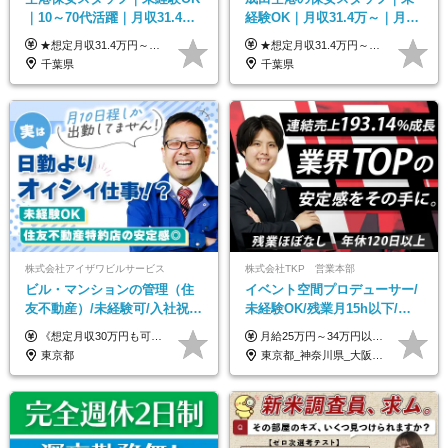
｜10～70代活躍｜月収31.4万
経験OK｜月収31.4万～｜月
&賞与年2回｜家族・住宅手当
2.5万の単身寮｜住宅手当&家
★想定月収31.4万円～＋賞与年2回（59万円以上） ★入社お祝い金15万円支給 ★水道+光熱費無料の家賃がリーズナブルな社員寮(単身寮)あり！ 月給24万5000円以上(基本給21万1000円＋業務別手当35,000円)＋賞与年2回（賞与支給額：59万円以上を想定）＋残業代全額 ※みなし残業なし！残業代は全額支給します。 ※資格手当・深夜手当など、様々な手当をご用意しています。 ※入社お祝い金は１か月経過後、3ヶ月経過後、6ヶ月経過後に各5万円ずつ給与に加算して支給いたします。 ※指定の検定資格をお持ちの方には別途手当を支給します。入社後に取得した場合は給与に加算し支給します。 ・施設警備 1級7,000円 2級4,000円 ・交通誘導 1級7,000円 2級4,000円 ・雑踏警備 1級7,000円 2級4,000円 など
★想定月収31.4万円～＋賞与年2回（59万円以上） ★入社お祝い金15万円支給 ★水道+光熱費無料の家賃がリーズナブルな社員寮(単身寮)あり！ ★住宅手当&家族手当あり 月給24万5000円以上(基本給21万1000円＋業務別手当35,000円)＋賞与年2回（賞与支給額：59万円以上を想定）＋残業代全額 ※みなし残業なし！残業代は全額支給します。 ※資格手当・深夜手当など、様々な手当をご用意しています。 ※入社お祝い金は１か月経過後、3ヶ月経過後、6ヶ月経過後に各5万円ずつ給与に加算して支給いたします。 ※指定の検定資格をお持ちの方には別途手当を支給します。入社後に取得した場合は給与に加算し支給します。 ・施設警備 1級7,000円 2級4,000円 ・交通誘導 1級7,000円 2級4,000円 ・雑踏警備 1級7,000円 2級4,000円 など
｜光熱費0円の単身寮
族手当｜入社祝い金15万
千葉県
千葉県
株式会社アイザワビルサービス
株式会社TKP 営業本部
ビル・マンションの管理（住
イベント空間プロデューサー/
友不動産）/未経験可/入社祝い
未経験OK/残業月15h以下/豊
金10万円/月収30万円可/40～
富な福利厚生/全国募集/平均有
《想定月収30万円も可能！/想定年収380万円》 ■月給24万5000円以上＋賞与年2回(2カ月/2025年実績)＋時間外手当＋資格手当＋役職手当＋交通費 ………… ≪昇給、賞与、および各種諸手当について≫ ◇入社お祝い金（10万円 ※3カ月精勤後支給） ◇昇給/年1回 ◇賞与/年2回(2カ月/2025年実績) ◇時間外手当 ◇資格手当 └・ビル設備管理技能士1級（1万円/月） ・ビル設備管理技能士2級（5000円/月） ・建築物環境衛生管理技術者（1万円/月） ・防火管理技能者（3000円/月） ・消防設備士乙4類（3000円/月） 他 ◇役職手当 └・班長/サブリーダー/リーダー（5000円～2万円/月） ◇物件手当（最大2万円 ※物件により異なる） ◇退職金あり ※経験・年齢・能力を考慮した上、当社規定により優遇いたします。 ※3カ月の試用期間あり。その間の給与や福利厚生に差異はありません。 《モデル年収》 ・入社1年/35歳：年収380万円 ・入社3年/38歳：年収400万円
月給25万円～34万円以上＋各種手当＋残業代＋賞与年2回（昨年度2～4ヶ月分） 初年度想定年収：350万円～ ＜クラス・経験別の月給目安＞ ■メンバークラス：月給25万円以上 ■店長やSVなどのマネジメント経験者：月給30万円～スタート可 ■リーダークラス：月給34万円以上 ※月給は配属エリア・経験・能力を考慮して決定します（前職の経験・収入をお聞かせください）。 ※上記にはみなし残業手当20～30時間分（メンバー：3万1134円以上、経験5年以上：5万2448円以上、リーダー：5万9441円以上）を含みます。 ※超過分は別途支給いたします。
50代活躍/S102
給取得日数14.9日
東京都
東京都_神奈川県_大阪府_愛知県_北海道_宮城県_静岡県_京都府_広島県_福岡県