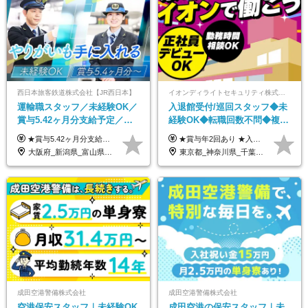
西日本旅客鉄道株式会社【JR西日本】
イオンディライトセキュリティ株式会社（イオングループ）
運輸職スタッフ／未経験OK／
入退館受付/巡回スタッフ◆未
賞与5.42ヶ月分支給予定／残
経験OK◆転職回数不問◆複数
業月11h程／年休119日+有給
勤務地で募集中◆ブランクあ
★賞与5.42ヶ月分支給予定あり！ （大卒以上）月給24万1,692円～39万5,780円＋各種手当＋賞与2回 （高卒以上）月給22万2,662円～39万5,780円＋各種手当＋賞与2回 ※上記は2025年度新卒支払額（京阪神地区）となります ※勤務地・学歴で異なり、ご経験・能力等をふまえた金額を加算します ※残業代は別途全額支給します ※当社規程に基づき決定します ※試用期間あり（3ヶ月／待遇に変更はありません） ※基本給以外の諸手当として扶養・職務・時間外・通勤手当等を支給します ※京阪神地区以外の勤務地の場合 月給（大卒）23万0,706円～／月給（高卒）21万2,541円～となります
★賞与年2回あり ★入社祝い金3万円支給 ★出産祝い金や育児支援金などの手当も充実！ ≪給与モデル≫ 【東京】基本給27万2780円/月給＋時間外手当（25h） 【愛知】基本給25万4990円/月給＋時間外手当（25h） 【大阪】基本給25万4990円/月給＋時間外手当（25h） 【福岡】基本給23万7200円/月給＋時間外手当（25h） -------------- ▽各地の給与は下記をご確認ください！ ■北海道 月給20万円～ ■東北 月給20万円～ ■北関東 埼玉／月給22万5000円～ 茨城・群馬・新潟／月給20万円～ ■南関東 東京・神奈川／月給23万円～ 千葉／月給22万5000円～ 山梨／月給20万円～ ■中部 愛知／月給21万5000円～ 長野・岐阜・三重／月給20万円～ ■関西 大阪／月給21万5000円～ 京都・兵庫／月給21万円～ 滋賀・奈良／月給20万円～ ■中四国 岡山・山口・四国・広島／月給20万円～ ■九州 福岡・鹿児島・長崎／月給20万円～
平均18.7日
りOK◆室内業務がメイン
大阪府_新潟県_富山県_石川県_福井県_三重県_兵庫県_京都府_滋賀県_奈良県_和歌山県_広島県_岡山県_鳥取県_島根県_山口県_福岡県
東京都_神奈川県_千葉県_北海道_福島県_長野県_岐阜県_三重県_京都府_福岡県
成田空港警備株式会社
成田空港警備株式会社
空港保安スタッフ｜未経験OK
成田空港の保安スタッフ｜未