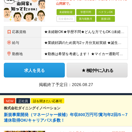
山岡家で。
未経験歓迎
学歴不問
ベテランOK
完全週休2日
賞与複数月
面接1回
応募資格
★未経験OK★学歴不問★どんな方でもOK □未経験・第二新卒・フリーター □ブランクがある方 □転職回数が気になる方 □飲食業界にチャレンジしたい方 「やってみたい」という気持ちがあれば、皆さん大
給与
★業績好調のため賞与2ヶ月分支給実績 ★誕生日手当など手当充実 ★年2回昇給チャンス有＆入社1年で店長昇格可 ★残業代全額支給（1分単位で支給） 【週休3日制の場合】 月給25万8,960円以上（固
勤務地
★勤務は希望を考慮します！ ★マイカー通勤可（駐車場完備） ★全国の各店舗で募集中！続々出店予定！ ～国内300店舗、47都道府県への展開を目標に出店中！～ ▼積極採用地域▼ ・中部（富山、石川、
求人を見る
検討中に入れる
掲載終了予定日：
2026.08.27
NEW
正社員
話を聞きたい応募可
株式会社ダイニングイノベーション
新規事業開発（マネージャー候補）年収800万円可/賞与年2回/5～7
連休取得OK/キャリアパス多数！