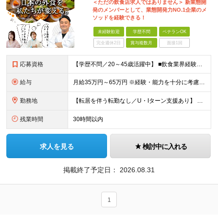
＜ただの飲食店求人ではありません＞ 新業態開
発のメンバーとして、業態開発力NO.1企業のメ
ソッドを経験できる！
未経験歓迎
学歴不問
ベテランOK
完全週休2日
賞与複数月
面接1回
応募資格
【学歴不問／20～45歳活躍中】 ■飲食業界経験および販売／サービスの経験がある方を歓迎します 例えば「もっとこうすれば売れるのに」というアイデアを形にしたい方、経営陣に近いポジションでビジネスを
給与
月給35万円～65万円 ※経験・能力を十分に考慮し決定。 ※月給35万円～48万円までは非管理職となりますので、 上記月給には、月30時間分の固定残業代（61,620円～84,508円）および月10
勤務地
【転居を伴う転勤なし／U・Iターン支援あり】 本社（恵比寿）または当社が運営する東京都内の直営店舗での勤務 ※配属先は経験・希望・プロジェクト内容を踏まえて決定します。 ★社宅・引越支援制度あり（
残業時間
30時間以内
求人を見る
検討中に入れる
掲載終了予定日：
2026.08.31
1