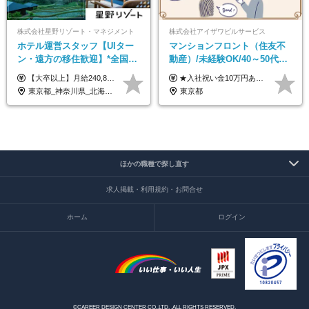
株式会社星野リゾート・マネジメント
株式会社アイザワビルサービス
ホテル運営スタッフ【UIター
マンションフロント（住友不
ン・遠方の移住歓迎】*全国募
動産）/未経験OK/40～50代活
集*週休3日/年休161日可*未経
躍/月平均労働時間142h/賞与
【大卒以上】月給240,800円以上+賞与2回+各種手当 【短大・専門学校卒】月給204,400円以上+賞与2回+各種手当 【上記以外】月給187,000円以上+賞与2回+各種手当 ※経験、資格、能力等を考慮の上、決定いたします ※残業代全額支給 ※試用期間3ヶ月（条件変更なし）
★入社祝い金10万円あり！ ■月給24万5,000円＋賞与年2回(2カ月/2025年実績)＋時間外手当＋資格手当＋交通費 ※一律英会話手当（2万円）を含みます ※給与は経験・能力等を考慮して決定します ※試用期間あり（3ヵ月） 給与や福利厚生に変更はありません。 ≪昇給、賞与、および各種諸手当について≫ ◇入社お祝い金（10万円 ※3カ月精勤後支給） ◇昇給/年1回 ◇賞与/年2回(2カ月/2025年実績) ◇時間外手当 ◇資格手当 └・ビル設備管理技能士1級（1万円/月） ・ビル設備管理技能士2級（5000円/月） ・建築物環境衛生管理技術者（1万円/月） ・防火管理技能者（3000円/月） 他 ◇物件手当（最大2万円 ※物件により異なる） ◇退職金あり
験OK*新規開業あり
年2回/TF303
東京都_神奈川県_北海道_青森県_山形県_福島県_栃木県_群馬県_山梨県_長野県_石川県_静岡県_岐阜県_京都府_広島県_島根県_山口県_高知県_長崎県_大分県_鹿児島県_沖縄県
東京都
ほかの職種で探し直す
求人掲載・利用規約・お問合せ
ホーム
ログイン
©CAREER DESIGN CENTER CO.,LTD. .ALL RIGHTS RESERVED.