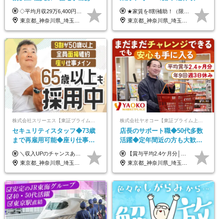
正社員デビューOK/20代～30
可/全国募集/家賃8割を会社が
◇平均月収29万6,400円(各種手当含む) ◇住宅手当⇒最大家賃の半額支給 ◇賞与年2回支給 ■月給22万5,000円以上＋地域手当＋時間外手当＋住宅手当＋家族手当 ※経験やスキルに応じて給与を決定します ※試用期間2ヶ月あり（期間内は時給1,060円以上となります） └地域により上がる可能性があり／例：東京都時給1,370円 └その他待遇に差異なし ＜モデル月収例＞ 1年目：296,400円 3年目：320,000円 【固定残業代について】 なし（残業代は、実際の労働時間に応じて別途全額支給）
★家賃を8割補助！（限度額は地域により異なる） ※転勤による引っ越しが発生する場合 ＝＝＝＝＝＝＝＝＝＝＝＝＝＝＝＝＝＝＝＝＝＝＝ 例えば、家賃7.5万円なら6万円は会社で負担。 あなたが支払うのは、たったの1.5万円です！ 年間では自己負担額が約72万ほどお得になります！ ＝＝＝＝＝＝＝＝＝＝＝＝＝＝＝＝＝＝＝＝＝＝＝ 月給22万8,700円～26万3,100円＋賞与年2回（初回の支給は当社規定による）＋残業手当 ＜実際の給与例＞ *24歳:月給23万4,700円＋賞与年2回（初回の支給は当社規定による）＋残業手当＋諸手当 ※上記はあくまで参考月給です。ご経歴・年齢を考慮し、当社規定により決定します ※評価により昇給あり ※残業代は別途支給あり ※試用期間2ヶ月あり（期間中の給与・待遇に差異はありません） 【実在する社員の年収モデル】 年収530万円（30歳） 年収820万円（40歳） 【入社時の想定年収】 330万円～900万円
代活躍中/全国募集
負担/賞与年2回
東京都_神奈川県_埼玉県_千葉県_大阪府_愛知県_北海道_青森県_岩手県_宮城県_秋田県_山形県_福島県_茨城県_群馬県_新潟県_山梨県_長野県_富山県_石川県_静岡県_岐阜県_三重県_兵庫県_京都府_滋賀県_奈良県_和歌山県_広島県_岡山県_鳥取県_島根県_山口県_徳島県_香川県_愛媛県_高知県_福岡県_熊本県_佐賀県_長崎県_大分県_宮崎県_沖縄県
東京都_神奈川県_埼玉県_千葉県_大阪府_愛知県_北海道_青森県_宮城県_秋田県_山形県_茨城県_群馬県_新潟県_長野県_富山県_静岡県_三重県_兵庫県_京都府_広島県_岡山県_鳥取県_山口県_徳島県_香川県_愛媛県_福岡県_熊本県_佐賀県_長崎県_大分県_宮崎県_鹿児島県
株式会社スリーエス【東証プライム上場グループ】
株式会社ヤオコー【東証プライム上場グループ】
セキュリティスタッフ◆73歳
店長のサポート職◆50代多数
まで再雇用可能◆座り仕事中
活躍◆定年間近の方も大歓
心◆東証プライム上場G◆応
迎！◆出勤はお昼から◆平均
＼収入UPのチャンスあり◎昇給も可能です！／ ◆正社員 月給(地域による）＋グレード手当、深夜手当、残業代（全額支給）等の各種手当＋賞与年2回 ＜東京都／神奈川県（横浜市）＞ 月給21万4000円～27万円 ＜埼玉県／千葉県＞ 月給19万90000円～25万1000円 ＜栃木県／茨城県／山梨県＞ 月給18万4000円～23万6000円 【試用期間】 正社員：3ヵ月 アルバイト：なし ※試用期間と本採用後の給与・待遇に差異はありません ※グレード手当、深夜手当の詳細額は面接にてご案内させていただきます ※正社員は60歳定年のため、60代の方は嘱託社員での採用です。給与条件は嘱託給与となり、退職金と賞与がありません ＼正社員は「グレード認定制」という評価あり！制度勤続年数等に応じて入社時から手当を支給／ ◆グレードI：＋2000円（入社時～） ◆グレードII：＋5000円（在籍1年以上＆当社基準に当てはまる方） ◆グレードIII：＋1万円（社内試験の合格者） ◆アルバイト・パート 東京都:時給1226円 神奈川県:時給1225円 千葉県：時給1140円 埼玉県:時給1141円 栃木県:1068円 茨城県:1074円 山梨県:1052円
【賞与平均2.4ケ月分│決算賞与も20年以上連続で支給中！】 ＜月収例＞ 月収29万円（地域限定正社員／残業代・各種手当含む） 月収26万円（契約社員／残業代・各種手当含む） ◆月給：月給258,400円～361,500円＋残業代＋各種手当 ※給与は前職での経験、スキルを考慮し、決定します ※残業代は全額支給します ※契約社員としてご入社いただく方は、賞与額に差異あり。詳細は面接でお話しします ※試用期間3ヶ月あり。条件に変更はありません ※契約社員の場合：契約期間12カ月（更新あり） ※60歳未満でご入社いただいた方も、60歳になったタイミングで雇用形態は契約社員に切り替えとなります。
募者全員面接◆賞与年2回
賞与2.4ヶ月分◆残業少なめ
東京都_神奈川県_埼玉県_千葉県_茨城県_栃木県_山梨県
東京都_神奈川県_埼玉県_千葉県_茨城県_栃木県_群馬県