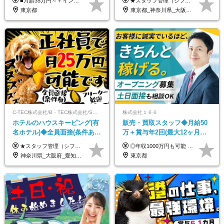
■月給35万円～＋インセンティブ＋各種手当 ※固定残業代（月45時間分87,600円～）を含む。超過した場合は別途残業代を支給いたします ※経験・年齢などを考慮の上、決定します ※試用期間3ヶ月あり（待遇に変動なし）
★スタッフ管理（シフト調整など）の経験があれば【月給28万円以上】 ★賞与支給実績：基本給の2ヶ月分～3ヶ月分 ＝＝ライフスタイルに合わせて働き方を選べます＝＝ ■正社員 ＜未経験者＞月給25万円～35万円＋賞与年2回 ＜経験者＞月給28万円～35万円＋賞与年2回 ※経験やスキルに応じて決定します ※残業代全額支給 ※試用期間（3ヶ月間）中の雇用形態や待遇に差異はありません ※正社員の場合、転勤の可能性あり ■契約社員 月給22万円～＋残業代全額支給 ※契約社員の場合、賞与の支給および転勤の可能性はありません ※勤務時間や勤務日数の希望があればご相談に応じます ※試用期間なし ※契約の更新 有(勤務状況により判断する) 更新上限 有(通算契約期間の上限 1年/更新回数の上限 なし)
120日以上□土日休み
万～ ◆40～50代活躍
東京都
東京都_神奈川県_大阪府_愛知県_北海道_京都府_福岡県_沖縄県
C-TEC株式会社/B・TEC株式会社/S・TEC株式会社【合同募集】
株式会社１６６
ホテルのハウスキーピング(有
販売・買取スタッフ◆月給50
名ホテル)◆全員面接(条件あ
万＋賞与年2回(最大12ヶ月分
り)◆未経験OK◆リゾート地
支給)◆前職給与保証◆年収
★スタッフ管理（シフト調整など）の経験があれば【月給28万円以上】 ★賞与支給実績：基本給の2ヶ月分～3ヶ月分 ＝＝ライフスタイルに合わせて働き方を選べます＝＝ ■正社員 ＜未経験者＞月給25万円(寮なしの場合)～35万円＋賞与年2回 ＜経験者＞月給28万円～35万円＋賞与年2回 ※寮をご利用の場合は月給22万円～ ※経験やスキルに応じて決定します ※残業代全額支給 ※試用期間（3ヶ月間）中の雇用形態や待遇に差異はありません ※正社員の場合、転勤の可能性あり ■契約社員 月給22万円～＋残業代全額支給 ※契約社員の場合、賞与の支給および転勤の可能性はありません ※勤務時間や勤務日数の希望があればご相談に応じます ※試用期間なし ※契約の更新 有(勤務状況により判断する) 更新上限 有(通算契約期間の上限 1年/更新回数の上限 なし)
◎年収1000万円も可能 ◎複雑な条件やノルマは一切なし！ 頑張った分だけシンプルに還元される給与体系です。 経験者の方には「前職給与保証」をお約束します！ ■月給50万円～80万円（役職手当を含む） ★平均月収：60～70万円程度 ★「〇件以上で支給」といった複雑な条件やノルマの縛りは一切ありません。 お客様に寄り添い、利益が出た分はしっかりとあなたの給与へ還元します！ ※経験・能力を考慮のうえ決定します。 ※試用期間3ヶ月あり。その間の待遇・給与に差異はありません。 ※上記の金額は固定残業代（20時間/5万円～）含んだ金額です。 超過分は別途記載します。
も選べる◆月25万円
1000万可◆オープニング
神奈川県_大阪府_愛知県_北海道_兵庫県_京都府_広島県_福岡県_大分県_宮崎県_鹿児島県_沖縄県
東京都