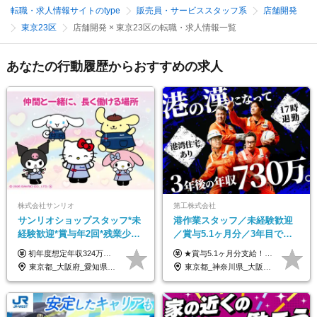
転職・求人情報サイトのtype
販売員・サービススタッフ系
店舗開発
東京23区
店舗開発 × 東京23区の転職・求人情報一覧
あなたの行動履歴からおすすめの求人
株式会社サンリオ
第工株式会社
サンリオショップスタッフ*未
港作業スタッフ／未経験歓迎
経験歓迎*賞与年2回*残業少な
／賞与5.1ヶ月分／3年目で年
め*産育休取得実績豊富*可愛
収730万円も可／食事手当あり
初年度想定年収324万円～690万円！ ◆全国一律 月給230,000円～＋賞与＋通勤手当＋役職手当＋時間外手当 《手当充実！》 ＊昇給/年1回 ＊賞与/年2回（7月/12月） ＊通勤手当：交通費支給（規定あり） ＊時間外手当 ＊販売職手当 ＊役職手当 《キャリアパス》 ▼店長（32歳）／年収400万円 ▼トレーナー（37歳）／年収500万円 ▼SV（40歳）／年収570万円 ※SVとして活躍された場合、574万円以上に昇給も目指せます。 日頃のお店での頑張りをしっかり評価する体制を整えており、 ご自身の努力次第で昇給する制度を用意しています！ 《ゆくゆくは・・・》 ■店舗スタッフをとりまとめ、お店づくりを主体で行う店長へ ■複数店舗を統括するトレーナーへとキャリアアップ ■様々な規模の店舗を経験しSVとして活躍した後は、本社の教育担当や店舗支援を担う本部スタッフとして活躍いただけます。 ※経験・能力を考慮の上、当社規定により優遇いたします。 ※入社日から6カ月間の試用期間あり。その間の待遇に差異はありません。
★賞与5.1ヶ月分支給！ ★入社3年目・30代で年収730万円の先輩も活躍中！ ★入社1年目・20代で月収29万円の実績あり 月給：22.5万円～30.5万円＋各種手当＋賞与年2回＋残業代全額支給 ※経験・能力などを考慮のうえ決定します ※上記月給には食事手当(5000円／月）を含みます ※残業代は分単位で100％支給いたします ※試用期間3ヶ月。その間の給与・待遇に差異はありません 【月収例】 ◆33.5万円／31歳 入社7か月 ◆38.5万円／32歳 入社1年目 ◆48.4万円／44歳 入社12年目 ※経験・能力などを考慮のうえ決定 ※月収・給与例には休日手当も含みます 【手当詳細】 ◆交通費規定支給（上限3万5000円／月） ◆時間外手当全額支給 ◆休日出勤手当 ◆港湾住宅あり（1R・2万円台～） ◆資格取得支援制度：全額負担 ◆地域手当：関東地区1万円／月
い制服*社割有
／年休120日以上
東京都_大阪府_愛知県_北海道_栃木県_静岡県_兵庫県_京都府_福岡県
東京都_神奈川県_大阪府_愛知県_兵庫県