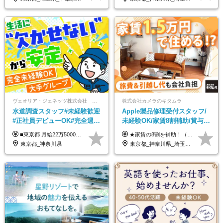
ヴェオリア・ジェネッツ株式会社 関東支店 東京業務課
株式会社カメラのキタムラ
水道調査スタッフ#未経験歓迎
Apple製品修理受付スタッフ/
#正社員デビューOK#完全週休
未経験OK/家賃8割補助/賞与年
2日制#年休125日#資格取得支
2回/残業月平均4.7h/最大7連休
■東京都 月給22万5000円（東京地域手当3万円含）～25万円＋残業代全額支給＋各種手当 ■神奈川県 月給19万5000円～24万円＋残業代全額支給＋各種手当 ※年齢・経験を考慮し決定 ※試用期間3ヶ月（期間中の給与・待遇に差異はありません） ◆通勤手当あり（全額支給） ◆昇給年1回、賞与年2回。世界最大級の環境企業グループならではの安定した給与体系です。
★家賃の8割を補助！（限度額は地域により異なる） ※転勤による引っ越しが発生する場合 ＝＝＝＝＝＝＝＝＝＝＝＝＝＝＝＝＝＝＝＝＝＝＝ 例えば、家賃7.5万円なら6万円は会社で負担。 あなたが支払うのは、たったの1.5万円です！ 年間では自己負担額が約72万ほどお得になります！ ＝＝＝＝＝＝＝＝＝＝＝＝＝＝＝＝＝＝＝＝＝＝＝ 月給22万8,700円～26万3,100円＋賞与年2回（初回の支給は当社規定による）＋残業手当 ＜実際の給与例＞ *24歳:月給23万4,700円＋賞与年2回（初回の支給は当社規定による）＋残業手当＋諸手当 ※上記はあくまで参考月給です。ご経歴・年齢を考慮し、当社規定により決定します ※評価により昇給あり ※残業代は別途支給あり ※試用期間2ヶ月あり（期間中の給与・待遇に差異はありません） 【実在する社員の年収モデル】 年収530万円（30歳） 年収820万円（40歳） 【入社時の想定年収】 330万円～900万円
援有#社員数千人以上
OK
東京都_神奈川県
東京都_神奈川県_埼玉県_千葉県_大阪府_愛知県_北海道_岩手県_宮城県_秋田県_福島県_茨城県_栃木県_富山県_石川県_福井県_静岡県_岐阜県_三重県_兵庫県_京都府_滋賀県_奈良県_広島県_岡山県_徳島県_香川県_愛媛県_高知県_福岡県_熊本県_佐賀県_長崎県_大分県_宮崎県_沖縄県