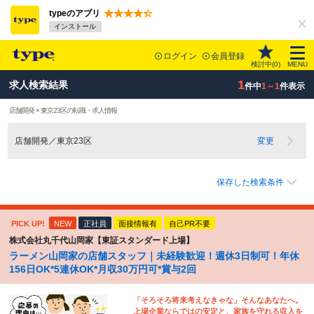
typeのアプリ
インストール
ログイン
会員登録
検討中(
0
)
MENU
1
求人検索結果
件中
1～1
件表示
店舗開発 × 東京23区の転職・求人情報
店舗開発／東京23区
変更
保存した検索条件
PICK UP!
NEW
正社員
面接情報有
自己PR不要
株式会社丸千代山岡家【東証スタンダード上場】
ラーメン山岡家の店舗スタッフ｜未経験歓迎！週休3日制可！年休
156日OK*5連休OK*月収30万円可*賞与2回
「そろそろ将来考えなきゃな」そんなあなたへ。
上場企業ならではの安定と、家族を守れる収入を