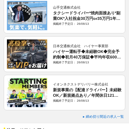
山手交通株式会社
タクシードライバー*焼肉面接あり*副
業OK*入社祝金30万円or35万円1年間
保証*二種免許取得費用全額負担
掲載終了予定日： 26/08/13
日本交通株式会社 ハイヤー事業部
ハイヤー運転手◆未経験OK◆完全予
約制◆初月40万保証◆平均年収600万
◆約4ヶ月研修あり◆運転は1日4hほ
掲載終了予定日： 26/08/13
ど
イオンネクストデリバリー株式会社
新規事業の【配達ドライバー】未経験
OK／新規拠点あり／年間休日121日
／夜勤なし／残業少なめ／荷物の手積
掲載終了予定日： 26/08/13
みなし
締め切り間近の求人一覧