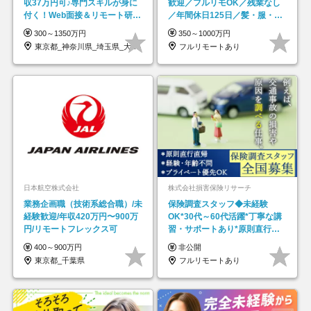
収37万円可♪専門スキルが身に
歓迎／フルリモOK／残業なし
付く！Web面接＆リモート研修
／年間休日125日／髪・服・ネ
も充実♪/a
イル自由／研修充実で安心
300～1350万円
350～1000万円
東京都_神奈川県_埼玉県_大阪府_愛知県…
フルリモートあり
日本航空株式会社
株式会社損害保険リサーチ
業務企画職（技術系総合職）/未
保険調査スタッフ◆未経験
経験歓迎/年収420万円〜900万
OK*30代～60代活躍*丁寧な講
円/リモートフレックス可
習・サポートあり*原則直行直
帰／全国募集・業務委託
400～900万円
非公開
東京都_千葉県
フルリモートあり