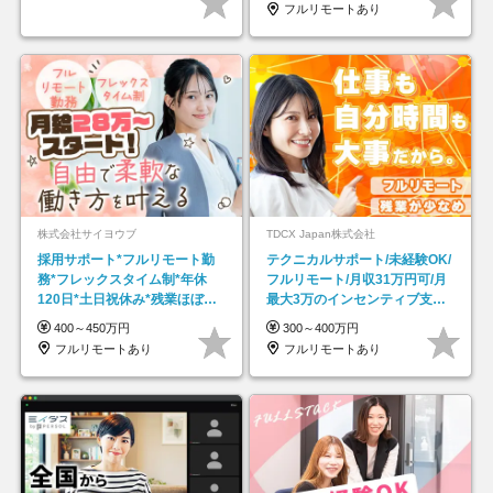
フルリモートあり
株式会社サイヨウブ
TDCX Japan株式会社
採用サポート*フルリモート勤
テクニカルサポート/未経験OK/
務*フレックスタイム制*年休
フルリモート/月収31万円可/月
120日*土日祝休み*残業ほぼな
最大3万のインセンティブ支給/
し*育児中社員8割以上
平均年齢33歳
400～450万円
300～400万円
フルリモートあり
フルリモートあり