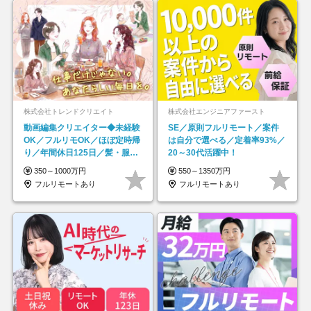
株式会社トレンドクリエイト
株式会社エンジニアファースト
動画編集クリエイター◆未経験
SE／原則フルリモート／案件
OK／フルリモOK／ほぼ定時帰
は自分で選べる／定着率93%／
り／年間休日125日／髪・服・
20～30代活躍中！
ネイル自由／副業OK
350～1000万円
550～1350万円
フルリモートあり
フルリモートあり