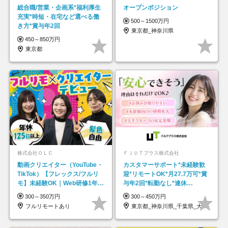
総合職/営業・企画系*福利厚生
オープンポジション
充実*時短・在宅など選べる働
500～1500万円
き方*賞与年2回
東京都_神奈川県
450～850万円
東京都
株式会社ＯＬＣ
ＦＪＵＴプラス株式会社
動画クリエイター（YouTube・
カスタマーサポート*未経験歓
TikTok）【フレックス/フルリ
迎*リモートOK*月27.7万可*賞
モ】未経験OK｜Web研修1年間
与年2回*転勤なし*連休
｜副業OK
OK/ZE010232
300～350万円
300～450万円
フルリモートあり
東京都_神奈川県_千葉県_大阪府_愛知県…