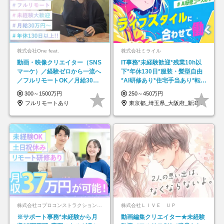
株式会社One feat.
株式会社ミライル
動画・映像クリエイター（SNS
IT事務*未経験歓迎*残業10h以
マーケ）／経験ゼロから一流へ
下*年休130日*服装・髪型自由
／フルリモートOK／月給30万
*AI研修あり*住宅手当あり*転勤
円～／年休130日以上
なし
300～1500万円
250～450万円
フルリモートあり
東京都_埼玉県_大阪府_新潟県_福岡県
株式会社コプロコンストラクション【東証プライム上場コプロ・ホールディングス子会社】
株式会社ＬＩＶＥ ＵＰ
※サポート事務*未経験から月
動画編集クリエイター★未経験