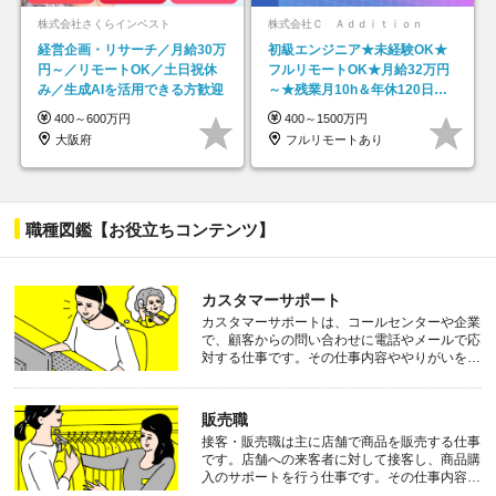
株式会社さくらインベスト
株式会社Ｃ Ａｄｄｉｔｉｏｎ
経営企画・リサーチ／月給30万
初級エンジニア★未経験OK★
円～／リモートOK／土日祝休
フルリモートOK★月給32万円
み／生成AIを活用できる方歓迎
～★残業月10h＆年休120日以
上★副業可
400～600万円
400～1500万円
大阪府
フルリモートあり
職種図鑑【お役立ちコンテンツ】
カスタマーサポート
カスタマーサポートは、コールセンターや企業
で、顧客からの問い合わせに電話やメールで応
対する仕事です。その仕事内容ややりがいを詳
しく見てみましょう
販売職
接客・販売職は主に店舗で商品を販売する仕事
です。店舗への来客者に対して接客し、商品購
入のサポートを行う仕事です。その仕事内容を
詳しく見てみましょう