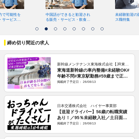
力で可能性を
中国語ができると歓迎され
未経験歓迎の
・サービス・
る販売・サービス・飲食関
ス職特集
ッフの求人特
連スタッフの求人特集
締め切り間近の求人
新幹線メンテナンス東海株式会社【JR東海グループ】
東海道新幹線の車内整備#未経験OK#
年齢不問#東京駅勤務#59歳まで正社
員登用可＆登用実績多数！
掲載終了予定日： 26/08/13
日本交通株式会社 ハイヤー事業部
【送迎ドライバー】56歳の転職実績
あり！／95％未経験入社／土日面接
可／平均年収600万円／完全予約制
掲載終了予定日： 26/08/13