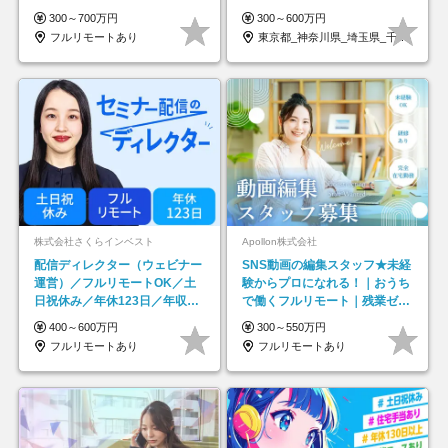
★年休最大130日★
ープの正社員/sg
300～700万円
300～600万円
フルリモートあり
東京都_神奈川県_埼玉県_千葉県_大阪府…
株式会社さくらインベスト
Apollon株式会社
配信ディレクター（ウェビナー
SNS動画の編集スタッフ★未経
運営）／フルリモートOK／土
験からプロになれる！｜おうち
日祝休み／年休123日／年収
で働くフルリモート｜残業ゼロ
600万円可
で18時退勤◎
400～600万円
300～550万円
フルリモートあり
フルリモートあり