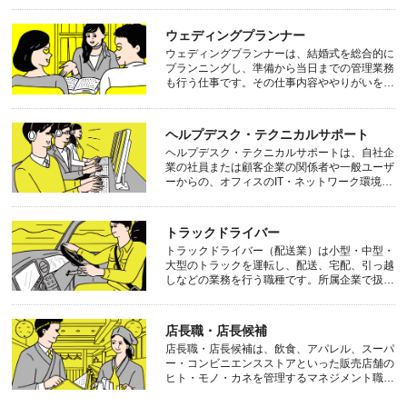
ウェディングプランナー
ウェディングプランナーは、結婚式を総合的に
プランニングし、準備から当日までの管理業務
も行う仕事です。その仕事内容ややりがいを詳
しく見てみましょう
ヘルプデスク・テクニカルサポート
ヘルプデスク・テクニカルサポートは、自社企
業の社員または顧客企業の関係者や一般ユーザ
ーからの、オフィスのIT・ネットワーク環境や
機器・ソフトウェアに関する問い合わせを受
け、技術的なサポートを行う部署や職種のこと
です。一般顧客に対してなら「ユーザーサポー
トラックドライバー
ト」、自社内であれば「社内ヘルプデスク」と
トラックドライバー（配送業）は小型・中型・
も呼ばれます。ヘルプデスク・テクニカルサポ
大型のトラックを運転し、配送、宅配、引っ越
ートの仕事内容、やりがい、向いている人につ
しなどの業務を行う職種です。所属企業で扱う
いて、未経験者にも分かりやすくまとめまし
荷物、車両の積載量や種別（つまり、必要な免
た。
許や資格）、業務内容の範囲などがかなり異な
ります。トラックドライバー（配送業）の仕事
店長職・店長候補
内容、やりがい、向いている人について、未経
店長職・店長候補は、飲食、アパレル、スーパ
験者にも分かりやすくまとめました。
ー・コンビニエンスストアといった販売店舗の
ヒト・モノ・カネを管理するマネジメント職で
す。ただし、店長候補の求人ではまずは店舗ス