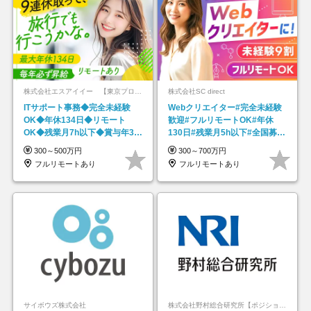
株式会社エスアイイー 【東京プロマーケット上場】
株式会社SC direct
ITサポート事務◆完全未経験
Webクリエイター#完全未経験
OK◆年休134日◆リモート
歓迎#フルリモートOK#年休
OK◆残業月7h以下◆賞与年3回
130日#残業月5h以下#全国募集
◆5年目まで必ず昇給
#最大1年の研修
300～500万円
300～700万円
フルリモートあり
フルリモートあり
サイボウズ株式会社
株式会社野村総合研究所【ポジションマッチ登録】