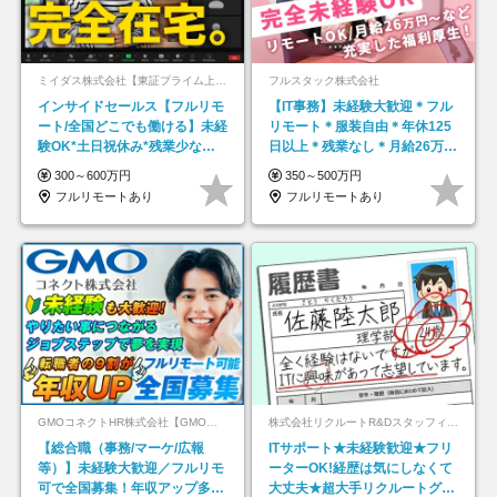
ミイダス株式会社【東証プライム上場パーソルグループ】
フルスタック株式会社
インサイドセールス【フルリモ
【IT事務】未経験大歓迎＊フル
ート/全国どこでも働ける】未経
リモート＊服装自由＊年休125
験OK*土日祝休み*残業少なめ*
日以上＊残業なし＊月給26万円
在宅勤務手当あり
以上
300～600万円
350～500万円
フルリモートあり
フルリモートあり
GMOコネクトHR株式会社【GMOインターネットグループ】
株式会社リクルートR&Dスタッフィング【リクルートグループ】
【総合職（事務/マーケ/広報
ITサポート★未経験歓迎★フリ
等）】未経験大歓迎／フルリモ
ーターOK!経歴は気にしなくて
可で全国募集！年収アップ多数
大丈夫★超大手リクルートグル