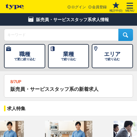
ログイン
会員登録
検討中(
0
)
MENU
販売員・サービススタッフ系求人情報
職種
業種
エリア
で更に絞り込む
で絞り込む
で絞り込む
8/7UP
販売員・サービススタッフ系の新着求人
求人特集