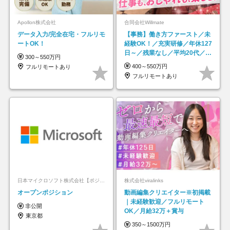
Apollon株式会社
合同会社Willmate
データ入力/完全在宅・フルリモ
【事務】働き方ファースト／未
ートOK！
経験OK！／充実研修／年休127
日～／残業なし／平均20代／リ
300～550万円
モートOK
400～550万円
フルリモートあり
フルリモートあり
日本マイクロソフト株式会社【ポジションマッチ登録】
株式会社viralinks
オープンポジション
動画編集クリエイター※初掲載
｜未経験歓迎／フルリモート
非公開
OK／月給32万＋賞与
東京都
350～1500万円