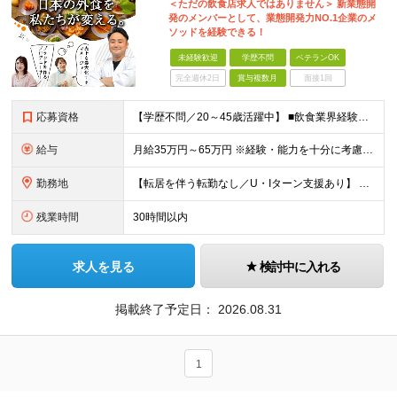
＜ただの飲食店求人ではありません＞ 新業態開
発のメンバーとして、業態開発力NO.1企業のメ
ソッドを経験できる！
未経験歓迎
学歴不問
ベテランOK
完全週休2日
賞与複数月
面接1回
応募資格
【学歴不問／20～45歳活躍中】 ■飲食業界経験および販売／サービスの経験がある方を歓迎します 例えば「もっとこうすれば売れるのに」というアイデアを形にしたい方、経営陣に近いポジションでビジネスを
給与
月給35万円～65万円 ※経験・能力を十分に考慮し決定。 ※月給35万円～48万円までは非管理職となりますので、 上記月給には、月30時間分の固定残業代（61,620円～84,508円）および月10
勤務地
【転居を伴う転勤なし／U・Iターン支援あり】 本社（恵比寿）または当社が運営する東京都内の直営店舗での勤務 ※配属先は経験・希望・プロジェクト内容を踏まえて決定します。 ★社宅・引越支援制度あり（
残業時間
30時間以内
求人を見る
検討中に入れる
掲載終了予定日：
2026.08.31
1