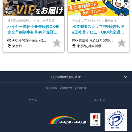
日本交通株式会社 ハイヤー事業部
ヴェオリア・ジェネッツ株式会社 関東支店 東京業務課
ハイヤー運転手◆未経験OK◆
水道調査スタッフ#未経験歓迎
完全予約制◆初月40万保証◆
#正社員デビューOK#完全週休
平均年収600万◆約4ヶ月研修
2日制#年休125日#資格取得支
★初月40万円保証＋2～6ヶ月目35万円保証 ★平均年収600万円 月給236,000円（一律手当含む）＋運転手当（運転した時間に応じて支給）＋残業代＋賞与年2回 ※基礎研修期間（10日間）は日給1万円を支給します ※試用期間中（3ヶ月）の給与・待遇に差異はありません ※残業代は全額支給します
■東京都 月給22万5000円（東京地域手当3万円含）～25万円＋残業代全額支給＋各種手当 ■神奈川県 月給19万5000円～24万円＋残業代全額支給＋各種手当 ※年齢・経験を考慮し決定 ※試用期間3ヶ月（期間中の給与・待遇に差異はありません） ◆通勤手当あり（全額支給） ◆昇給年1回、賞与年2回。世界最大級の環境企業グループならではの安定した給与体系です。
あり◆運転は1日4hほど
援有#社員数千人以上
東京都
東京都_神奈川県
ほかの職種で探し直す
求人掲載・利用規約・お問合せ
ホーム
ログイン