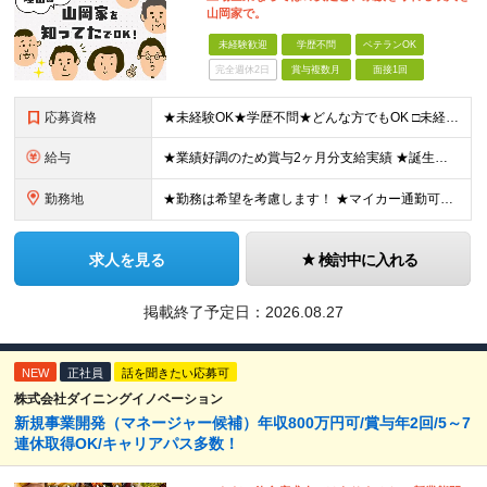
山岡家で。
未経験歓迎
学歴不問
ベテランOK
完全週休2日
賞与複数月
面接1回
応募資格
★未経験OK★学歴不問★どんな方でもOK □未経験・第二新卒・フリーター □ブランクがある方 □転職回数が気になる方 □飲食業界にチャレンジしたい方 「やってみたい」という気持ちがあれば、皆さん大
給与
★業績好調のため賞与2ヶ月分支給実績 ★誕生日手当など手当充実 ★年2回昇給チャンス有＆入社1年で店長昇格可 ★残業代全額支給（1分単位で支給） 【週休3日制の場合】 月給25万8,960円以上（固
勤務地
★勤務は希望を考慮します！ ★マイカー通勤可（駐車場完備） ★全国の各店舗で募集中！続々出店予定！ ～国内300店舗、47都道府県への展開を目標に出店中！～ ▼積極採用地域▼ ・中部（富山、石川、
求人を見る
検討中に入れる
掲載終了予定日：
2026.08.27
NEW
正社員
話を聞きたい応募可
株式会社ダイニングイノベーション
新規事業開発（マネージャー候補）年収800万円可/賞与年2回/5～7
連休取得OK/キャリアパス多数！