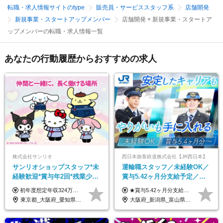
転職・求人情報サイトのtype
販売員・サービススタッフ系
店舗開発
新規事業・スタートアップメンバー
店舗開発 × 新規事業・スタートア
ップメンバーの転職・求人情報一覧
あなたの行動履歴からおすすめの求人
株式会社サンリオ
西日本旅客鉄道株式会社【JR西日本】
サンリオショップスタッフ*未
運輸職スタッフ／未経験OK／
経験歓迎*賞与年2回*残業少な
賞与5.42ヶ月分支給予定／残
め*産育休取得実績豊富*可愛
業月11h程／年休119日+有給
初年度想定年収324万円～690万円！ ◆全国一律 月給230,000円～＋賞与＋通勤手当＋役職手当＋時間外手当 《手当充実！》 ＊昇給/年1回 ＊賞与/年2回（7月/12月） ＊通勤手当：交通費支給（規定あり） ＊時間外手当 ＊販売職手当 ＊役職手当 《キャリアパス》 ▼店長（32歳）／年収400万円 ▼トレーナー（37歳）／年収500万円 ▼SV（40歳）／年収570万円 ※SVとして活躍された場合、574万円以上に昇給も目指せます。 日頃のお店での頑張りをしっかり評価する体制を整えており、 ご自身の努力次第で昇給する制度を用意しています！ 《ゆくゆくは・・・》 ■店舗スタッフをとりまとめ、お店づくりを主体で行う店長へ ■複数店舗を統括するトレーナーへとキャリアアップ ■様々な規模の店舗を経験しSVとして活躍した後は、本社の教育担当や店舗支援を担う本部スタッフとして活躍いただけます。 ※経験・能力を考慮の上、当社規定により優遇いたします。 ※入社日から6カ月間の試用期間あり。その間の待遇に差異はありません。
★賞与5.42ヶ月分支給予定あり！ （大卒以上）月給24万1,692円～39万5,780円＋各種手当＋賞与2回 （高卒以上）月給22万2,662円～39万5,780円＋各種手当＋賞与2回 ※上記は2025年度新卒支払額（京阪神地区）となります ※勤務地・学歴で異なり、ご経験・能力等をふまえた金額を加算します ※残業代は別途全額支給します ※当社規程に基づき決定します ※試用期間あり（3ヶ月／待遇に変更はありません） ※基本給以外の諸手当として扶養・職務・時間外・通勤手当等を支給します ※京阪神地区以外の勤務地の場合 月給（大卒）23万0,706円～／月給（高卒）21万2,541円～となります
い制服*社割有
平均18.7日
東京都_大阪府_愛知県_北海道_栃木県_静岡県_兵庫県_京都府_福岡県
大阪府_新潟県_富山県_石川県_福井県_三重県_兵庫県_京都府_滋賀県_奈良県_和歌山県_広島県_岡山県_鳥取県_島根県_山口県_福岡県