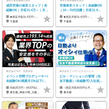
成田空港警備株式会社
成田空港警備株式会社
成田空港の保安スタッフ｜未
空港保安スタッフ｜未経験OK
経験OK｜月収31.4万～｜月
｜10～70代活躍｜月収31.4万
2.5万の単身寮｜住宅手当&家
&賞与年2回｜家族・住宅手当
★想定月収31.4万円～＋賞与年2回（59万円以上） ★入社お祝い金15万円支給 ★水道+光熱費無料の家賃がリーズナブルな社員寮(単身寮)あり！ ★住宅手当&家族手当あり 月給24万5000円以上(基本給21万1000円＋業務別手当35,000円)＋賞与年2回（賞与支給額：59万円以上を想定）＋残業代全額 ※みなし残業なし！残業代は全額支給します。 ※資格手当・深夜手当など、様々な手当をご用意しています。 ※入社お祝い金は１か月経過後、3ヶ月経過後、6ヶ月経過後に各5万円ずつ給与に加算して支給いたします。 ※指定の検定資格をお持ちの方には別途手当を支給します。入社後に取得した場合は給与に加算し支給します。 ・施設警備 1級7,000円 2級4,000円 ・交通誘導 1級7,000円 2級4,000円 ・雑踏警備 1級7,000円 2級4,000円 など
★想定月収31.4万円～＋賞与年2回（59万円以上） ★入社お祝い金15万円支給 ★水道+光熱費無料の家賃がリーズナブルな社員寮(単身寮)あり！ 月給24万5000円以上(基本給21万1000円＋業務別手当35,000円)＋賞与年2回（賞与支給額：59万円以上を想定）＋残業代全額 ※みなし残業なし！残業代は全額支給します。 ※資格手当・深夜手当など、様々な手当をご用意しています。 ※入社お祝い金は１か月経過後、3ヶ月経過後、6ヶ月経過後に各5万円ずつ給与に加算して支給いたします。 ※指定の検定資格をお持ちの方には別途手当を支給します。入社後に取得した場合は給与に加算し支給します。 ・施設警備 1級7,000円 2級4,000円 ・交通誘導 1級7,000円 2級4,000円 ・雑踏警備 1級7,000円 2級4,000円 など
族手当｜入社祝い金15万
｜光熱費0円の単身寮
千葉県
千葉県
株式会社TKP 営業本部
株式会社アイザワビルサービス
イベント空間プロデューサー/
ビル・マンションの管理（住
未経験OK/残業月15h以下/豊
友不動産）/未経験可/入社祝い
富な福利厚生/全国募集/平均有
金10万円/月収30万円可/40～
月給25万円～34万円以上＋各種手当＋残業代＋賞与年2回（昨年度2～4ヶ月分） 初年度想定年収：350万円～ ＜クラス・経験別の月給目安＞ ■メンバークラス：月給25万円以上 ■店長やSVなどのマネジメント経験者：月給30万円～スタート可 ■リーダークラス：月給34万円以上 ※月給は配属エリア・経験・能力を考慮して決定します（前職の経験・収入をお聞かせください）。 ※上記にはみなし残業手当20～30時間分（メンバー：3万1134円以上、経験5年以上：5万2448円以上、リーダー：5万9441円以上）を含みます。 ※超過分は別途支給いたします。
《想定月収30万円も可能！/想定年収380万円》 ■月給24万5000円以上＋賞与年2回(2カ月/2025年実績)＋時間外手当＋資格手当＋役職手当＋交通費 ………… ≪昇給、賞与、および各種諸手当について≫ ◇入社お祝い金（10万円 ※3カ月精勤後支給） ◇昇給/年1回 ◇賞与/年2回(2カ月/2025年実績) ◇時間外手当 ◇資格手当 └・ビル設備管理技能士1級（1万円/月） ・ビル設備管理技能士2級（5000円/月） ・建築物環境衛生管理技術者（1万円/月） ・防火管理技能者（3000円/月） ・消防設備士乙4類（3000円/月） 他 ◇役職手当 └・班長/サブリーダー/リーダー（5000円～2万円/月） ◇物件手当（最大2万円 ※物件により異なる） ◇退職金あり ※経験・年齢・能力を考慮した上、当社規定により優遇いたします。 ※3カ月の試用期間あり。その間の給与や福利厚生に差異はありません。 《モデル年収》 ・入社1年/35歳：年収380万円 ・入社3年/38歳：年収400万円
給取得日数14.9日
50代活躍/S102
東京都_神奈川県_大阪府_愛知県_北海道_宮城県_静岡県_京都府_広島県_福岡県
東京都