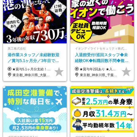
第工株式会社
イオンディライトセキュリティ株式会社（イオングループ）
港作業スタッフ／未経験歓迎
入退館受付/巡回スタッフ◆未
／賞与5.1ヶ月分／3年目で年
経験OK◆転職回数不問◆複数
収730万円も可／食事手当あり
勤務地で募集中◆ブランクあ
★賞与5.1ヶ月分支給！ ★入社3年目・30代で年収730万円の先輩も活躍中！ ★入社1年目・20代で月収29万円の実績あり 月給：22.5万円～30.5万円＋各種手当＋賞与年2回＋残業代全額支給 ※経験・能力などを考慮のうえ決定します ※上記月給には食事手当(5000円／月）を含みます ※残業代は分単位で100％支給いたします ※試用期間3ヶ月。その間の給与・待遇に差異はありません 【月収例】 ◆33.5万円／31歳 入社7か月 ◆38.5万円／32歳 入社1年目 ◆48.4万円／44歳 入社12年目 ※経験・能力などを考慮のうえ決定 ※月収・給与例には休日手当も含みます 【手当詳細】 ◆交通費規定支給（上限3万5000円／月） ◆時間外手当全額支給 ◆休日出勤手当 ◆港湾住宅あり（1R・2万円台～） ◆資格取得支援制度：全額負担 ◆地域手当：関東地区1万円／月
★賞与年2回あり ★入社祝い金3万円支給 ★出産祝い金や育児支援金などの手当も充実！ ≪給与モデル≫ 【東京】基本給27万2780円/月給＋時間外手当（25h） 【愛知】基本給25万4990円/月給＋時間外手当（25h） 【大阪】基本給25万4990円/月給＋時間外手当（25h） 【福岡】基本給23万7200円/月給＋時間外手当（25h） -------------- ▽各地の給与は下記をご確認ください！ ■北海道 月給20万円～ ■東北 月給20万円～ ■北関東 埼玉／月給22万5000円～ 茨城・群馬・新潟／月給20万円～ ■南関東 東京・神奈川／月給23万円～ 千葉／月給22万5000円～ 山梨／月給20万円～ ■中部 愛知／月給21万5000円～ 長野・岐阜・三重／月給20万円～ ■関西 大阪／月給21万5000円～ 京都・兵庫／月給21万円～ 滋賀・奈良／月給20万円～ ■中四国 岡山・山口・四国・広島／月給20万円～ ■九州 福岡・鹿児島・長崎／月給20万円～
／年休120日以上
りOK◆室内業務がメイン
東京都_神奈川県_大阪府_愛知県_兵庫県
東京都_神奈川県_千葉県_北海道_福島県_長野県_岐阜県_三重県_京都府_福岡県