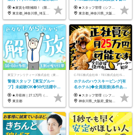
可/全国募集/家賃8割を会社が
選考なし◆ブランクOK◆月25
★家賃を8割補助！（限度額は地域により異なる） ※転勤による引っ越しが発生する場合 ＝＝＝＝＝＝＝＝＝＝＝＝＝＝＝＝＝＝＝＝＝＝＝ 例えば、家賃7.5万円なら6万円は会社で負担。 あなたが支払うのは、たったの1.5万円です！ 年間では自己負担額が約72万ほどお得になります！ ＝＝＝＝＝＝＝＝＝＝＝＝＝＝＝＝＝＝＝＝＝＝＝ 月給22万8,700円～26万3,100円＋賞与年2回（初回の支給は当社規定による）＋残業手当 ＜実際の給与例＞ *24歳:月給23万4,700円＋賞与年2回（初回の支給は当社規定による）＋残業手当＋諸手当 ※上記はあくまで参考月給です。ご経歴・年齢を考慮し、当社規定により決定します ※評価により昇給あり ※残業代は別途支給あり ※試用期間2ヶ月あり（期間中の給与・待遇に差異はありません） 【実在する社員の年収モデル】 年収530万円（30歳） 年収820万円（40歳） 【入社時の想定年収】 330万円～900万円
★スタッフ管理（シフト調整など）の経験があれば【月給28万円以上】 ★賞与支給実績：基本給の2ヶ月分～3ヶ月分 ＝＝ライフスタイルに合わせて働き方を選べます＝＝ ■正社員 ＜未経験者＞月給25万円～35万円＋賞与年2回 ＜経験者＞月給28万円～35万円＋賞与年2回 ※経験やスキルに応じて決定します ※残業代全額支給 ※試用期間（3ヶ月間）中の雇用形態や待遇に差異はありません ※正社員の場合、転勤の可能性あり ■契約社員 月給22万円～＋残業代全額支給 ※契約社員の場合、賞与の支給および転勤の可能性はありません ※勤務時間や勤務日数の希望があればご相談に応じます ※試用期間なし ※契約の更新 有(勤務状況により判断する) 更新上限 有(通算契約期間の上限 1年/更新回数の上限 なし)
負担/賞与年2回
万～ ◆40～50代活躍
東京都_神奈川県_埼玉県_千葉県_大阪府_愛知県_北海道_青森県_宮城県_秋田県_山形県_茨城県_群馬県_新潟県_長野県_富山県_静岡県_三重県_兵庫県_京都府_広島県_岡山県_鳥取県_山口県_徳島県_香川県_愛媛県_福岡県_熊本県_佐賀県_長崎県_大分県_宮崎県_鹿児島県
東京都_神奈川県_大阪府_愛知県_北海道_京都府_福岡県_沖縄県
東宝ファシリティーズ株式会社（東宝株式会社100％出資）
C-TEC株式会社/B・TEC株式会社/S・TEC株式会社【合同募集】
警備スタッフ【東宝グルー
ホテルのハウスキーピング(有
プ】未経験OK◆50代活躍中
名ホテル)◆全員面接(条件あ
◆1勤務で2日分休み◆8割が座
り)◆未経験OK◆リゾート地
★月収例｜27.1万円（月給+残業代2.4万円+資格手当0.2万円+家族手当0.85万円） ★賞与年2回＆充実した手当あり！ ■月給23万6,500円～＋賞与年2回＋各種手当 ┗月給には職務手当19,500円、調整手当15,000円、住宅手当18,500円、契約社員手当1,500円を含みます ※試用期間4ヶ月(期間中の給与・待遇の差異はありません) ━━━━━━━━━━ 各種手当も充実！ ━━━━━━━━━━ ★家族手当 ★役付手当 ★資格手当 ★年末年始勤務手当 ★交通費支給（月5万円以内／6ヶ月分の定期代を支給） ★残業・深夜残業手当（全額支給） ━━━━━━━━━━ 給与支給日は毎月25日です ━━━━━━━━━━ 例：1月1日付入社の場合 1月25日に基本給+変動しない手当を支給 2月25日に前月分の残業手当など変動する手当を支給
★スタッフ管理（シフト調整など）の経験があれば【月給28万円以上】 ★賞与支給実績：基本給の2ヶ月分～3ヶ月分 ＝＝ライフスタイルに合わせて働き方を選べます＝＝ ■正社員 ＜未経験者＞月給25万円(寮なしの場合)～35万円＋賞与年2回 ＜経験者＞月給28万円～35万円＋賞与年2回 ※寮をご利用の場合は月給22万円～ ※経験やスキルに応じて決定します ※残業代全額支給 ※試用期間（3ヶ月間）中の雇用形態や待遇に差異はありません ※正社員の場合、転勤の可能性あり ■契約社員 月給22万円～＋残業代全額支給 ※契約社員の場合、賞与の支給および転勤の可能性はありません ※勤務時間や勤務日数の希望があればご相談に応じます ※試用期間なし ※契約の更新 有(勤務状況により判断する) 更新上限 有(通算契約期間の上限 1年/更新回数の上限 なし)
り仕事◆賞与年2回
も選べる◆月25万円
東京都
神奈川県_大阪府_愛知県_北海道_兵庫県_京都府_広島県_福岡県_大分県_宮崎県_鹿児島県_沖縄県