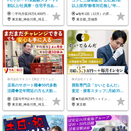
PCサポート/未経験スタート9
コンビニ接客販売*正社員5名
割以上/社員寮・住宅手当あり/
以上採用*酔客対応無し*年休
正社員デビューOK/20代～30
120日～*創業59年の安定基盤*
◇平均月収29万6,400円(各種手当含む) ◇住宅手当⇒最大家賃の半額支給 ◇賞与年2回支給 ■月給22万5,000円以上＋地域手当＋時間外手当＋住宅手当＋家族手当 ※経験やスキルに応じて給与を決定します ※試用期間2ヶ月あり（期間内は時給1,060円以上となります） └地域により上がる可能性があり／例：東京都時給1,370円 └その他待遇に差異なし ＜モデル月収例＞ 1年目：296,400円 3年目：320,000円 【固定残業代について】 なし（残業代は、実際の労働時間に応じて別途全額支給）
●毎年1回（12月）の昇給で給与にしっかり反映！ ●賞与年2回あり（6月・12月） 月給26万円＋賞与年2回＋交通費全額支給 役職の有無にかかわらず、日々の頑張りは正当に評価します！ リーダー・店長昇格後は等級に合わせて給与UP＋役職手当があるので、 納得感を持って働くことができます◎ ※経験・スキルを考慮の上、決定します ※上記金額には固定残業代（21時間分・3万7300円以上）を含みます。超過分は別途全額支給します ※試用期間3ヶ月間あり（期間中の給与・待遇に差異はありません）
代活躍中/全国募集
コンビニ経験者優遇
東京都_神奈川県_埼玉県_千葉県_大阪府_愛知県_北海道_青森県_岩手県_宮城県_秋田県_山形県_福島県_茨城県_群馬県_新潟県_山梨県_長野県_富山県_石川県_静岡県_岐阜県_三重県_兵庫県_京都府_滋賀県_奈良県_和歌山県_広島県_岡山県_鳥取県_島根県_山口県_徳島県_香川県_愛媛県_高知県_福岡県_熊本県_佐賀県_長崎県_大分県_宮崎県_沖縄県
東京都_茨城県
株式会社ヤオコー【東証プライム上場グループ】
株式会社ＹＬＤ
店長のサポート職◆50代多数
買取専⾨店「かいとるんだ」
活躍◆定年間近の方も大歓
査定・接客スタッフ□⽉給35万
迎！◆出勤はお昼から◆平均
円以上＋毎⽉インセン□年休
【賞与平均2.4ケ月分│決算賞与も20年以上連続で支給中！】 ＜月収例＞ 月収29万円（地域限定正社員／残業代・各種手当含む） 月収26万円（契約社員／残業代・各種手当含む） ◆月給：月給258,400円～361,500円＋残業代＋各種手当 ※給与は前職での経験、スキルを考慮し、決定します ※残業代は全額支給します ※契約社員としてご入社いただく方は、賞与額に差異あり。詳細は面接でお話しします ※試用期間3ヶ月あり。条件に変更はありません ※契約社員の場合：契約期間12カ月（更新あり） ※60歳未満でご入社いただいた方も、60歳になったタイミングで雇用形態は契約社員に切り替えとなります。
■月給35万円～＋インセンティブ＋各種手当 ※固定残業代（月45時間分87,600円～）を含む。超過した場合は別途残業代を支給いたします ※経験・年齢などを考慮の上、決定します ※試用期間3ヶ月あり（待遇に変動なし）
賞与2.4ヶ月分◆残業少なめ
120日以上□土日休み
東京都_神奈川県_埼玉県_千葉県_茨城県_栃木県_群馬県
東京都