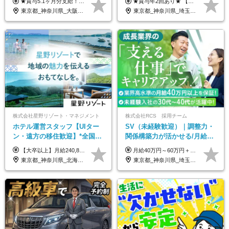
★賞与5.1ヶ月分支給！ ★入社3年目・30代で年収730万円の先輩も活躍中！ ★入社1年目・20代で月収29万円の実績あり 月給：22.5万円～30.5万円＋各種手当＋賞与年2回＋残業代全額支給 ※経験・能力などを考慮のうえ決定します ※上記月給には食事手当(5000円／月）を含みます ※残業代は分単位で100％支給いたします ※試用期間3ヶ月。その間の給与・待遇に差異はありません 【月収例】 ◆33.5万円／31歳 入社7か月 ◆38.5万円／32歳 入社1年目 ◆48.4万円／44歳 入社12年目 ※経験・能力などを考慮のうえ決定 ※月収・給与例には休日手当も含みます 【手当詳細】 ◆交通費規定支給（上限3万5000円／月） ◆時間外手当全額支給 ◆休日出勤手当 ◆港湾住宅あり（1R・2万円台～） ◆資格取得支援制度：全額負担 ◆地域手当：関東地区1万円／月
★賞与年2回あり★ 【未経験の方】月給20万7,750円～＋賞与年2回＋残業代全額支給＋交通費支給 【生物系大卒の方】月給21万3,750円～＋賞与年2回＋残業代全額支給＋交通費支給 ★手当が充実★ ・資格手当（実験動物技術者2級：月3,000円、1級：月7,000円） ・家族手当 ・住宅費用補助（転居を伴う転勤の場合：最大5年間支給） ・残業代全額支給 ※入社5年目程度で賞与4.6ヶ月分の支給実績あり ※月給の金額は、能力やスキルを考慮して決定します ※試用期間6ヶ月あり（雇用形態・給与・待遇に差異なし）
／賞与5.1ヶ月分
回/急募求人
東京都_神奈川県_大阪府_愛知県_兵庫県
東京都_神奈川県_埼玉県_大阪府_愛知県_茨城県_三重県_京都府_佐賀県
株式会社星野リゾート・マネジメント
株式会社RCS 採用チーム
ホテル運営スタッフ【UIター
SV（未経験歓迎）｜調整力・
ン・遠方の移住歓迎】*全国募
関係構築力が活かせる/月給40
集*週休3日/年休161日可*未経
万円以上/30～40代活躍中/6か
【大卒以上】月給240,800円以上+賞与2回+各種手当 【短大・専門学校卒】月給204,400円以上+賞与2回+各種手当 【上記以外】月給187,000円以上+賞与2回+各種手当 ※経験、資格、能力等を考慮の上、決定いたします ※残業代全額支給 ※試用期間3ヶ月（条件変更なし）
月給40万円～60万円＋各種手当＋業績賞与 ◎経験や能力等を考慮し、優遇いたします！ ◎成果により業績賞与を年2回支給します！ 上記月給には、固定残業代として 「60,800円～95,000円（28時間分）」を含む。 超過分は別途全額支給します。
験OK*新規開業あり
月間の研修充実
東京都_神奈川県_北海道_青森県_山形県_福島県_栃木県_群馬県_山梨県_長野県_石川県_静岡県_岐阜県_京都府_広島県_島根県_山口県_高知県_長崎県_大分県_鹿児島県_沖縄県
東京都_神奈川県_埼玉県_千葉県_大阪府_愛知県_北海道_青森県_岩手県_宮城県_秋田県_山形県_福島県_茨城県_栃木県_群馬県_新潟県_山梨県_長野県_富山県_石川県_福井県_静岡県_岐阜県_三重県_兵庫県_京都府_滋賀県_奈良県_和歌山県_広島県_岡山県_鳥取県_島根県_山口県_徳島県_香川県_愛媛県_高知県_福岡県_熊本県_佐賀県_長崎県_大分県_宮崎県_鹿児島県_沖縄県