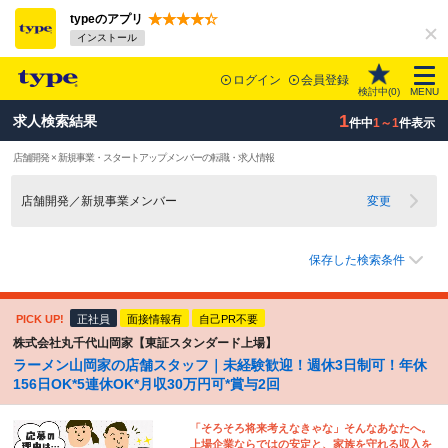
typeのアプリ
インストール
ログイン
会員登録
検討中(
0
)
MENU
1
求人検索結果
件中
1～1
件表示
店舗開発 × 新規事業・スタートアップメンバーの転職・求人情報
店舗開発／新規事業メンバー
変更
保存した検索条件
PICK UP!
正社員
面接情報有
自己PR不要
株式会社丸千代山岡家【東証スタンダード上場】
ラーメン山岡家の店舗スタッフ｜未経験歓迎！週休3日制可！年休
156日OK*5連休OK*月収30万円可*賞与2回
「そろそろ将来考えなきゃな」そんなあなたへ。
上場企業ならではの安定と、家族を守れる収入を