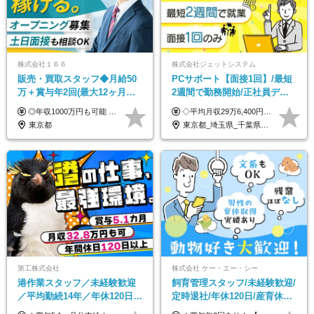
株式会社１６６
株式会社ジェットシステム
販売・買取スタッフ◆月給50
PCサポート【面接1回】/最短
万＋賞与年2回(最大12ヶ月分
2週間で勤務開始/正社員デビ
支給)◆前職給与保証◆年収
ュー歓迎/未経験9割以上/社員
◎年収1000万円も可能 ◎複雑な条件やノルマは一切なし！ 頑張った分だけシンプルに還元される給与体系です。 経験者の方には「前職給与保証」をお約束します！ ■月給50万円～80万円（役職手当を含む） ★平均月収：60～70万円程度 ★「〇件以上で支給」といった複雑な条件やノルマの縛りは一切ありません。 お客様に寄り添い、利益が出た分はしっかりとあなたの給与へ還元します！ ※経験・能力を考慮のうえ決定します。 ※試用期間3ヶ月あり。その間の待遇・給与に差異はありません。 ※上記の金額は固定残業代（20時間/5万円～）含んだ金額です。 超過分は別途記載します。
◇平均月収29万6,400円(各種手当含む) ◇住宅手当⇒最大家賃の半額支給 ◇賞与年2回支給 ■月給22万5,000円以上＋地域手当＋時間外手当＋住宅手当＋家族手当 ※経験やスキルに応じて給与を決定します ※試用期間2ヶ月あり（期間内は時給1,060円以上となります） └地域により上がる可能性があり／例：東京都時給1,370円 └その他待遇に差異なし ＜モデル月収例＞ 1年目：296,400円 3年目：320,000円 【固定残業代について】 なし（残業代は、実際の労働時間に応じて別途全額支給）
1000万可◆オープニング
寮・住宅手当あり
東京都
東京都_埼玉県_千葉県_愛知県_北海道_群馬県_長野県_富山県_石川県_静岡県_香川県_高知県_熊本県_長崎県_沖縄県
第工株式会社
株式会社 ケー・エー・シー
港作業スタッフ／未経験歓迎
飼育管理スタッフ/未経験歓迎/
／平均勤続14年／年休120日以
定時退社/年休120日/産育休実
上／食事手当・家族手当あり
績あり/連休取得OK/賞与年2