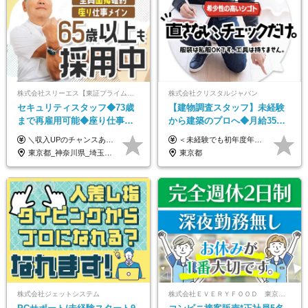
株式会社スリーエス【東証プライム上場グループ】
株式会社クリスタルジャパン
セキュリティスタッフ◆73歳
【建物調査スタッフ】未経験
まで再雇用可能◆座り仕事中
から建築のプロへ◆月給35万
心◆東証プライム上場G◆応
円～＋賞与年2回◆官公庁・
＼収入UPのチャンスあり◎昇給も可能です！／ ◆正社員 月給(地域による）＋グレード手当、深夜手当、残業代（全額支給）等の各種手当＋賞与年2回 ＜東京都／神奈川県（横浜市）＞ 月給21万4000円～27万円 ＜埼玉県／千葉県＞ 月給19万90000円～25万1000円 ＜栃木県／茨城県／山梨県＞ 月給18万4000円～23万6000円 【試用期間】 正社員：3ヵ月 アルバイト：なし ※試用期間と本採用後の給与・待遇に差異はありません ※グレード手当、深夜手当の詳細額は面接にてご案内させていただきます ※正社員は60歳定年のため、60代の方は嘱託社員での採用です。給与条件は嘱託給与となり、退職金と賞与がありません ＼正社員は「グレード認定制」という評価あり！制度勤続年数等に応じて入社時から手当を支給／ ◆グレードI：＋2000円（入社時～） ◆グレードII：＋5000円（在籍1年以上＆当社基準に当てはまる方） ◆グレードIII：＋1万円（社内試験の合格者） ◆アルバイト・パート 東京都:時給1226円 神奈川県:時給1225円 千葉県：時給1140円 埼玉県:時給1141円 栃木県:1068円 茨城県:1074円 山梨県:1052円
＜未経験でも初年度年収490万円～＞ ◆月給35万円～65万円＋賞与年2回（7月・12月） 【なぜ未経験に35万円を払えるのか】 UR都市機構様・日本郵政様・官公庁との直取引で中間マージンがなく、修繕・緊急対応だけで年4,000～5,000件。仕事が途切れない基盤があるため、調査を担う人材に相応の給与を支払えます。 【昇給について】 年齢や社歴ではなく、成長と貢献に応じて昇給する仕組みです。1回の昇給で年収100万円UPした社員もいます。 ※経験・スキルに応じて加給・優遇いたします ※試用期間3ヶ月（その間の給与・待遇に差異はありません） ※上記月給には、固定残業代（月45時間分／8.8万円～16.5万円）を含みます。超過分は別途全額支給します ※実際の残業は月平均10時間程度です。固定残業代は残業の有無にかかわらず全額支給します 【固定残業代について】 固定残業45時間分（88,000円～165,000円）を含む ※超過分は別途全額支給
募者全員面接◆賞与年2回
UR直取引◆残業月10h
東京都_神奈川県_埼玉県_千葉県_茨城県_栃木県_山梨県
東京都
株式会社ジェットシステム
株式会社ＥＶＥＲＹＦＯＯＤ 東京本社