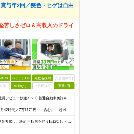
＋賞与年2回／髪色・ヒゲは自由
 堅苦しさゼロ＆高収入のドライ
卒OK
ベテランOK
複数名採用
完全週休2日
企業
転勤なし
土日面接可
面接1回
＜未経験OK・学歴不問／転職回数不問・第二新卒・正社員デビュー歓迎！＞ ◇普通自動車免許をお持ちの方 ※配送は普通免許で運転できる小型トラックで主に行います。
月給33万円以上＋賞与年2回＋各種手当 ※固定残業代（月42時間／7万7171円～）含む。 超過分は別途全額支給します。 ※試用期間（6ヶ月）があります。 その間の給与・待遇に差異はありません。
神奈川県、東京都、埼玉県で募集中！★転勤なし ※希望を考慮し、決定 ※転居を伴う転勤なし ＜神奈川＞ ■横浜本社：横浜市西区久保町27-19 ■港南営業所：横浜市港南区日野中央1-15-2 ■平塚営