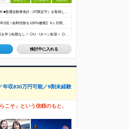
企業
転勤なし
土日面接可
面接1回
未経験歓迎！人柄重視/社会人経験不問＆フリーターもOK ■普通自動車免許（AT限定可）を取得して1年以上経過している方 ※前職・学歴・ブランク・転職回数などは一切不問です。 <2種免許取得代は全額
【半年間月給38万円保証／新人最高年収830万円／賞与年2回／給料控除を100%撤廃】 6ヶ月間、月給38万円保証＋歩合給＋賞与年2回（川崎／保土ヶ谷／戸塚） ◆保証額を超える売上時は上乗せした給与
＜神奈川全域で採用！／ご希望の営業所に配属＞ ◎転居を伴う転勤なし！ ◎U・Iターン歓迎！ ◎マイカー通勤OK（駐車場完備） 神奈川全域に6拠点（★希望の営業所に配属） ■本社：横浜市戸塚区名瀬町1
検討中に入れる
年収830万円可能／9割未経験
からこそ」という信頼のもと、