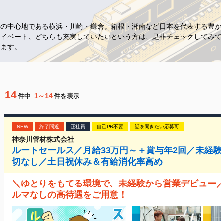
光の中心地である横浜・川崎・鎌倉。箱根・湘南など日本を代表する豊
ライベート、どちらも充実していたいという方は、是非チェックしてみ
します。
14
1～14
件中
件を表示
NEW
終了間近
正社員
自己PR不要
話を聞きたい応募可
神奈川管材株式会社
ルートセールス／月給33万円～＋賞与年2回／未経
切なし／土日祝休み＆有給消化率高め
＼ゆとりをもてる環境で、未経験から営業デビュー／ 
ルマなしの高待遇をご用意！