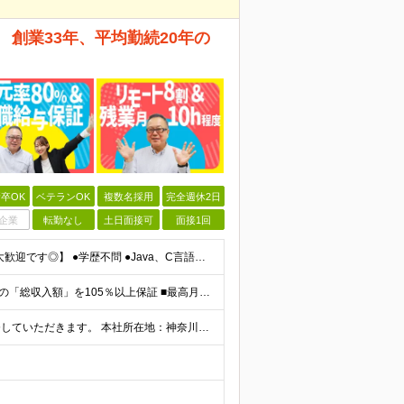
創業33年、平均勤続20年の
卒OK
ベテランOK
複数名採用
完全週休2日
企業
転勤なし
土日面接可
面接1回
【40代・50代活躍中！最後の転職にしたいという方も大歓迎です◎】 ●学歴不問 ●Java、C言語、C++、C#、PHP、Pythonいずれかの開発経験がある方 ＼こんな方を待っています／ ★「今の
【全社員が給与105％～140％UPを実現！】 ■前職給与の「総収入額」を105％以上保証 ■最高月給120万円・年収1000万円以上も可能 ■確定拠出年金（401K）完備で老後の備えも盤石 月給3
＼リモート案件8割！／ 東京23区内のお客様先にて勤務していただきます。 本社所在地：神奈川県横浜市瀬谷区本郷3-1-17 第2斉藤ビル2F (変更の範囲)上記を除く当社関連勤務地