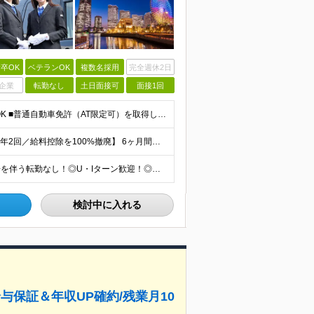
卒OK
ベテランOK
複数名採用
完全週休2日
企業
転勤なし
土日面接可
面接1回
未経験歓迎！人柄重視/社会人経験不問＆フリーターもOK ■普通自動車免許（AT限定可）を取得して1年以上経過している方 ※前職・学歴・ブランク・転職回数などは一切不問です。 <2種免許取得代は全額
【半年間月給38万円保証／新人最高年収830万円／賞与年2回／給料控除を100%撤廃】 6ヶ月間、月給38万円保証＋歩合給＋賞与年2回（川崎／保土ヶ谷／戸塚） ◆保証額を超える売上時は上乗せした給与
＜神奈川全域で採用！／ご希望の営業所に配属＞◎転居を伴う転勤なし！◎U・Iターン歓迎！◎マイカー通勤OK（駐車場完備） 神奈川全域に6拠点（★希望の営業所に配属） ■本社：横浜市戸塚区名瀬町1152
検討中に入れる
給与保証＆年収UP確約/残業月10