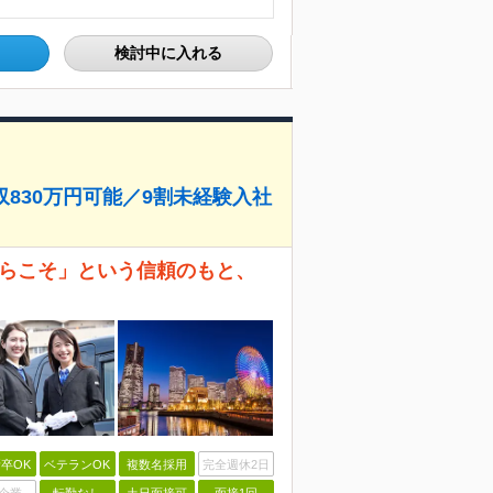
検討中に入れる
収830万円可能／9割未経験入社
からこそ」という信頼のもと、
卒OK
ベテランOK
複数名採用
完全週休2日