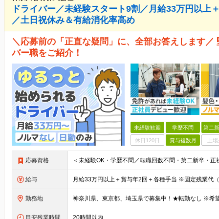
ドライバー／未経験スタート9割／月給33万円以上
／土日祝休み＆有給消化率高め
＼応募前の「正直な疑問」に、全部お答えします／
バー職をご紹介！
未経験歓迎
学歴不問
第二新
休日120日
賞与複数月
上場
応募資格
給与
勤務地
目安残業時間
20時間以内