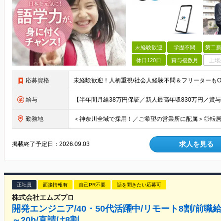
未経験歓迎
学歴不問
第二新
休日120日
賞与複数月
上場
応募資格
給与
勤務地
求人を見る
掲載終了予定日：
2026.09.03
正社員
面接情報有
自己PR不要
話を聞きたい応募可
株式会社エムズプロ
開発エンジニア/40・50代活躍中/リモート8割/前職
～20h/直請け8割