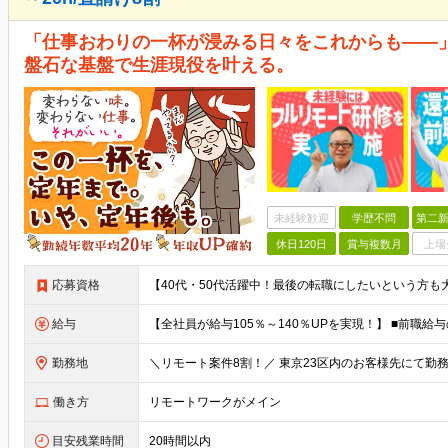
「仕事おわりの一杯が浸みる日々をこれからも――」 
盤石な基盤で生涯現役を叶える。
未経験歓迎
学歴不問
第二新
休日120日
賞与複数月
上場
応募資格
給与
勤務地
働き方
リモートワークがメイン
目安残業時間
20時間以内