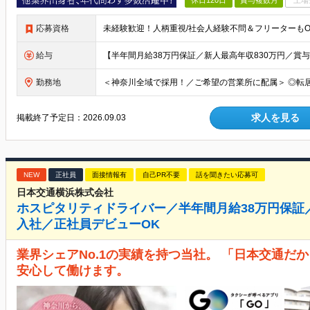
休日120日
賞与複数月
上場
応募資格
給与
勤務地
求人を見る
掲載終了予定日：
2026.09.03
NEW
正社員
面接情報有
自己PR不要
話を聞きたい応募可
日本交通横浜株式会社
ホスピタリティドライバー／半年間月給38万円保証／
入社／正社員デビューOK
業界シェアNo.1の実績を持つ当社。 「日本交通だ
安心して働けます。