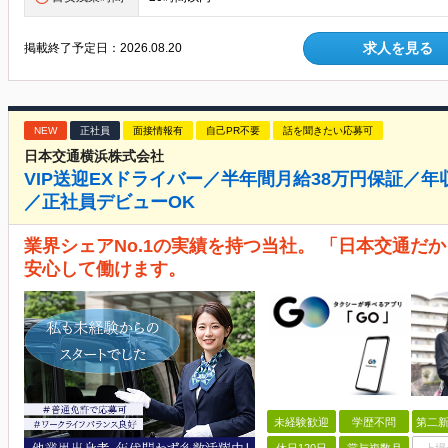
求人を見る
掲載終了予定日：
2026.08.20
NEW
正社員
面接情報有
自己PR不要
話を聞きたい応募可
日本交通横浜株式会社
VIP送迎EXドライバー／半年間月給38万円保証／年
／正社員デビューOK
業界シェアNo.1の実績を持つ当社。 「日本交通だ
安心して働けます。
未経験歓迎
学歴不問
第二新