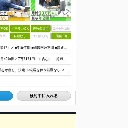
卒OK
ベテランOK
複数名採用
完全週休2日
企業
転勤なし
土日面接可
面接1回
＼職種・業種・社会人未経験者はもちろん、第二新卒も歓迎！／ ■学歴不問 ■転職回数不問 ■普通自動車免許をお持ちの方
月給33万円以上＋賞与年2回＋各種手当 ※固定残業代（月42時間／7万7171円～）含む。 超過分は別途全額支給します。 ※試用期間（6ヶ月）があります。 その間の給与・待遇に差異はありません。
神奈川県、東京都、埼玉県で募集中！★転勤なし ※希望を考慮し、決定 ※転居を伴う転勤なし ＜神奈川＞ ■横浜本社：横浜市西区久保町27-19 ■港南営業所：横浜市港南区日野中央1-15-2 ■平塚営
検討中に入れる