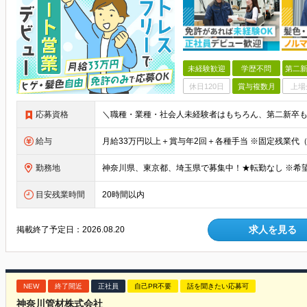
未経験歓迎
学歴不問
第二新
休日120日
賞与複数月
上場
応募資格
給与
勤務地
目安残業時間
20時間以内
求人を見る
掲載終了予定日：
2026.08.20
NEW
終了間近
正社員
自己PR不要
話を聞きたい応募可
神奈川管材株式会社