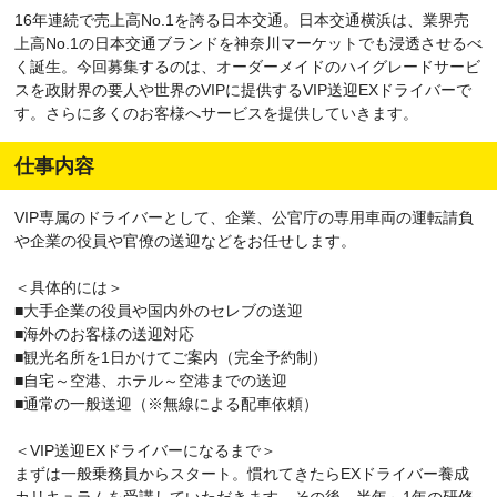
16年連続で売上高No.1を誇る日本交通。日本交通横浜は、業界売
上高No.1の日本交通ブランドを神奈川マーケットでも浸透させるべ
く誕生。今回募集するのは、オーダーメイドのハイグレードサービ
スを政財界の要人や世界のVIPに提供するVIP送迎EXドライバーで
す。さらに多くのお客様へサービスを提供していきます。
仕事内容
VIP専属のドライバーとして、企業、公官庁の専用車両の運転請負
や企業の役員や官僚の送迎などをお任せします。
＜具体的には＞
■大手企業の役員や国内外のセレブの送迎
■海外のお客様の送迎対応
■観光名所を1日かけてご案内（完全予約制）
■自宅～空港、ホテル～空港までの送迎
■通常の一般送迎（※無線による配車依頼）
＜VIP送迎EXドライバーになるまで＞
まずは一般乗務員からスタート。慣れてきたらEXドライバー養成
カリキュラムを受講していただきます。その後、半年～1年の研修