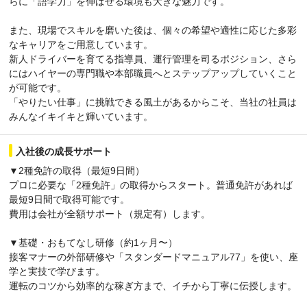
らに「語学力」を伸ばせる環境も大きな魅力です。
また、現場でスキルを磨いた後は、個々の希望や適性に応じた多彩
なキャリアをご用意しています。
新人ドライバーを育てる指導員、運行管理を司るポジション、さら
にはハイヤーの専門職や本部職員へとステップアップしていくこと
が可能です。
「やりたい仕事」に挑戦できる風土があるからこそ、当社の社員は
みんなイキイキと輝いています。
入社後の成長サポート
▼2種免許の取得（最短9日間）
プロに必要な「2種免許」の取得からスタート。普通免許があれば
最短9日間で取得可能です。
費用は会社が全額サポート（規定有）します。
▼基礎・おもてなし研修（約1ヶ月〜）
接客マナーの外部研修や「スタンダードマニュアル77」を使い、座
学と実技で学びます。
運転のコツから効率的な稼ぎ方まで、イチから丁寧に伝授します。