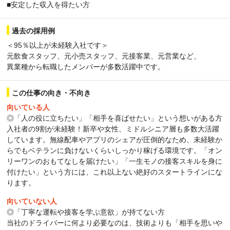
■安定した収入を得たい方
過去の採用例
＜95％以上が未経験入社です＞
元飲食スタッフ、元小売スタッフ、元接客業、元営業など、
異業種から転職したメンバーが多数活躍中です。
この仕事の向き・不向き
向いている人
◎「人の役に立ちたい」「相手を喜ばせたい」という想いがある方
入社者の9割が未経験！新卒や女性、ミドルシニア層も多数大活躍
しています。無線配車やアプリのシェアが圧倒的なため、未経験か
らでもベテランに負けないくらいしっかり稼げる環境です。「オン
リーワンのおもてなしを届けたい」「一生モノの接客スキルを身に
付けたい」という方には、これ以上ない絶好のスタートラインにな
ります。
向いていない人
◎「丁寧な運転や接客を学ぶ意欲」が持てない方
当社のドライバーに何より必要なのは、技術よりも「相手を思いや