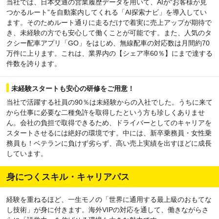
当社では、日本交通の営業履歴データを用いて、AIが“お客様が見
つかるルート”を自動案内してくれる「AI探索ナビ」を導入してい
ます。そのためルート通りに走るだけで着実に売上アップが期待で
き、未経験の方でも安心して働くことが可能です。また、人気のタ
クシー配車アプリ「GO」をはじめ、無線配車の対応数は月間約70
万件に上ります。これは、業界内の【シェア率60％】にまで達する
件数を誇ります。
未経験スタートも安心の研修をご用意！
当社で活躍する社員の90％は未経験からの入社でした。うちに来て
から仕事に必要な二種免許を取得したという方も珍しくありませ
ん。会社の負担で取得できるため、ドライバーとしてのキャリアを
スタートさせるには絶好の環境です。中には、新卒乗務員・女性乗
務員も！ベテランに負けず劣らず、高い売上実績を出すほどに成長
しています。
身につくスキル・キャリアパス
経験を重ねるほど、一生モノの「世界に通用する最上級のおもてな
し技術」が身に付きます。海外VIPの対応を通して、働きながらさ