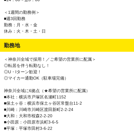
＜1週間の勤務例＞
■週3回勤務
勤務：月・水・金
休み：火・木・土・日
勤務地
＜神奈川全域で採用！／ご希望の営業所に配属＞
◎転居を伴う転勤なし！
◎U・Iターン歓迎！
◎マイカー通勤OK（駐車場完備）
神奈川全域に6拠点（★希望の営業所に配属）
■本社：横浜市戸塚区名瀬町1152
■保土ヶ谷：横浜市保土ヶ谷区常盤台11-2
■川崎：川崎市川崎区渡田新町2-2-24
■大和：大和市桜森2-2-20
■小田原：小田原市浜町3-6-5
■平塚：平塚市田村3-6-22