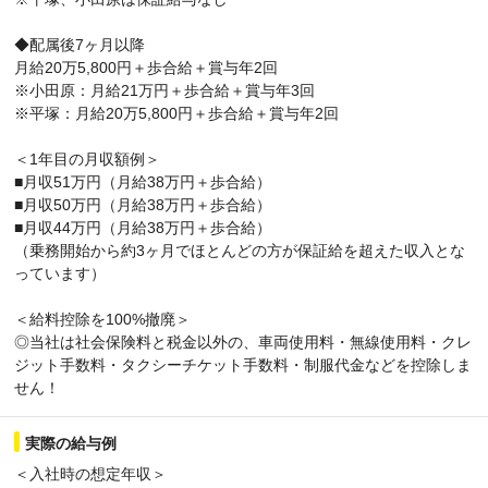
◆配属後7ヶ月以降
月給20万5,800円＋歩合給＋賞与年2回
※小田原：月給21万円＋歩合給＋賞与年3回
※平塚：月給20万5,800円＋歩合給＋賞与年2回
＜1年目の月収額例＞
■月収51万円（月給38万円＋歩合給）
■月収50万円（月給38万円＋歩合給）
■月収44万円（月給38万円＋歩合給）
（乗務開始から約3ヶ月でほとんどの方が保証給を超えた収入とな
っています）
＜給料控除を100%撤廃＞
◎当社は社会保険料と税金以外の、車両使用料・無線使用料・クレ
ジット手数料・タクシーチケット手数料・制服代金などを控除しま
せん！
実際の給与例
＜入社時の想定年収＞