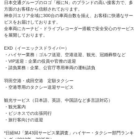
日本交通グループのロゴ「桜にN」のブランドの高い接客力で、多
方面のお客様から信頼されております。
神奈川エリア全域に300台の車両台数を揃え、お客様に快適なサー
ビスをお届けしております。
全車両にカーナビ・ドライブレコーダー搭載で安全安心のサービス
を展開しております。
EXD（イーエックスドライバー）
・ハイヤー業務：ゴルフ送迎、空港送迎、観光、冠婚葬祭など
・VIP送迎：企業の役員や官僚の送迎
・請負業務：企業、公官庁専用車両の運転請負
羽田空港・成田空港 定額タクシー
・空港専用のタクシー送迎サービス
観光サービス（日本語、英語、中国語など多言語対応）
・観光案内
・ビジネスでの出張同行
・旅行客向けの送迎
*日経MJ「第43回サービス業調査」ハイヤー・タクシー部門ランキ