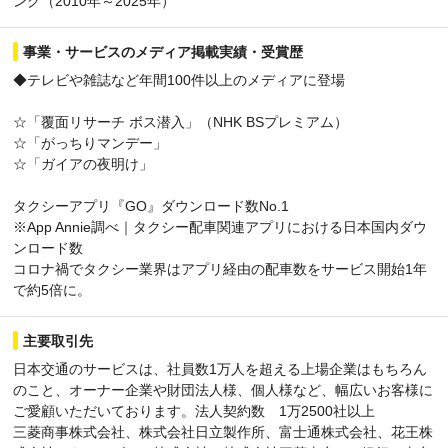
ング（2010年～2025年）
事業・サービスのメディア掲載実績・受賞歴
◆テレビや雑誌など年間100件以上のメディアに登場
☆「覆面リサーチ ボス潜入」（NHK BSプレミアム）
☆「がっちりマンデー」
☆「ガイアの夜明け」
タクシーアプリ『GO』ダウンロード数No.1
※App Annie調べ｜タクシー配車関連アプリにおける日本国内ダウ
ンロード数
コロナ禍でタクシー業界はアプリ経由の配車数をサービス開始1年
で約5倍に。
主要取引先
日本交通のサービスは、社員数1万人を超える上場企業はもちろん
のこと、オーナー企業や財団法人様、個人様など、幅広いお客様に
ご愛顧いただいております。法人契約数 1万2500社以上
三菱商事株式会社、株式会社日立製作所、富士通株式会社、花王株