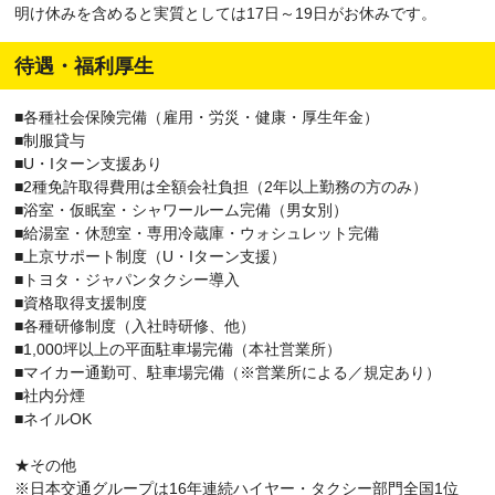
明け休みを含めると実質としては17日～19日がお休みです。
待遇・福利厚生
■各種社会保険完備（雇用・労災・健康・厚生年金）
■制服貸与
■U・Iターン支援あり
■2種免許取得費用は全額会社負担（2年以上勤務の方のみ）
■浴室・仮眠室・シャワールーム完備（男女別）
■給湯室・休憩室・専用冷蔵庫・ウォシュレット完備
■上京サポート制度（U・Iターン支援）
■トヨタ・ジャパンタクシー導入
■資格取得支援制度
■各種研修制度（入社時研修、他）
■1,000坪以上の平面駐車場完備（本社営業所）
■マイカー通勤可、駐車場完備（※営業所による／規定あり）
■社内分煙
■ネイルOK
★その他
※日本交通グループは16年連続ハイヤー・タクシー部門全国1位