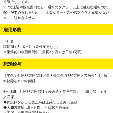
る気持ち」です。
VIPの送迎や観光案内など、通常のタクシー以上に繊細な運転や気
配りが求められるため、「上質なサービスや接客を学ぶ意欲がない
方」には向きません。
雇用形態
正社員
試用期間3～6ヶ月（条件変更なし）
※乗務前の教習期間中（最長3ヶ月）は日給1万円
想定給与
【半年間月給38万円保証／新人最高年収830万円／賞与年2回／給
料控除を100%撤廃】
6ヶ月間、月給38万円保証＋歩合給＋賞与年2回（川崎／保土ヶ谷
／戸塚）
◆保証額を超える売上時は上乗せした給与支給
◆大和営業所は6ヶ月間、月給30万円保証
※平塚、小田原は保証給与なし