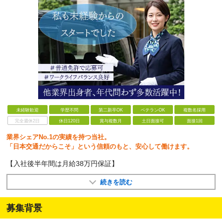
未経験歓迎
学歴不問
第二新卒OK
ベテランOK
複数名採用
完全週休2日
休日120日
賞与複数月
土日面接可
面接1回
業界シェアNo.1の実績を持つ当社。
「日本交通だからこそ」という信頼のもと、安心して働けます。
【入社後半年間は月給38万円保証】
続きを読む
募集背景