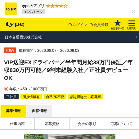
typeのアプリ
インストール
ログイン
会員登録
検討中(
0
)
MENU
日本交通横浜株式会社
掲載期間：2026.08.07～2026.09.03
NEW
VIP送迎EXドライバー／半年間月給38万円保証／年
収830万円可能／9割未経験入社／正社員デビュー
OK
年収：450～1000万円
正社員
面接情報有
自己PR不要
話を聞きたい応募可
募集情報
面接情報
仕事内容
応募資格
会社の素顔
応募について