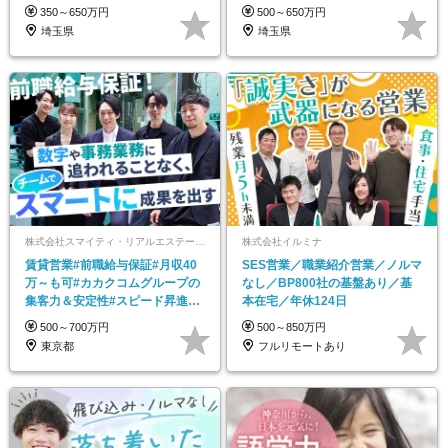
OK◆残業月5h以下
の手当・福利厚生
350～650万円
500～650万円
埼玉県
埼玉県
株式会社スマイティ・リアルエステート【カカクコムグループ】
株式会社イルミナ
賃貸営業#前職給与保証#月収40
SES営業／職業紹介営業／ノルマ
万～も可#カカクコムグループの
なし／BP800社の基盤あり／基
集客力＆安定性#スピード昇進可
本在宅／年休124日
能#完全週休2日制
500～700万円
500～850万円
東京都
フルリモートあり