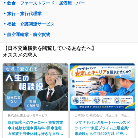
飲食・ファーストフード・居酒屋・バー
旅行・旅行代理業
福祉・介護関連サービス
航空運輸業・航空貨物
【日本交通横浜を閲覧しているあなたへ】
オススメの求人
株式会社東上セレモサービス
山崎製パン株式会社 埼玉工場 埼玉第一工場
既存顧客へのフォロー・提案営業
ヤマザキパンのルートセールスド
◆未経験歓迎◆賞与年3回◆住宅
ライバー*東証プライム上場企業*
＆家族手当◆休日は好きな日程で
未経験から年収500万以上*充実