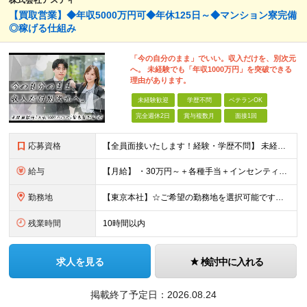
株式会社アスティ
【買取営業】◆年収5000万円可◆年休125日～◆マンション寮完備
◎稼げる仕組み
「今の自分のまま」でいい。収入だけを、別次元
へ。 未経験でも「年収1000万円」を突破できる
理由があります。
未経験歓迎
学歴不問
ベテランOK
完全週休2日
賞与複数月
面接1回
応募資格
【全員面接いたします！経験・学歴不問】 未経験から稼ぎたい人＜第二新卒・社会人デビュー歓迎＞ ☆職種・業種未経験歓迎！未経験から稼げる環境です。 ◇人柄・意欲重視の選考！◇ 面接はお互いのことを知
給与
【月給】 ・30万円～＋各種手当＋インセンティブ ・試用期間(6ヶ月) ※固定残業代は、時間外労働の有無に関わらず月34時間分を月5.6万円支給 ※上記を超える時間外労働分は追加で支給 ※試用期間中の
勤務地
【東京本社】☆ご希望の勤務地を選択可能です！U・Iターン歓迎 〒171-0021 東京都豊島区西池袋２丁目３９－８ ■新宿営業所 「新宿御苑前駅」より徒歩5分、「新宿三丁目駅」より徒歩8分 東京都新
残業時間
10時間以内
求人を見る
検討中に入れる
掲載終了予定日：
2026.08.24