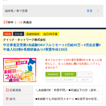
福井県／車で営業
変更
10
件中
1～10
件表示
NEW
正社員
面接情報有
自己PR不要
クイック・ネットワーク株式会社
中古車査定営業#未経験OK#フルリモート#月給30万～#完全反響#
中途入社8割#長期研修あり#実質年休130日
★☆フルリモートOK×直行直帰OK☆★ もっと自
分らしく、もっと自由に働ける生活に シフトし
ませんか？
未経験歓迎
学歴不問
ベテランOK
完全週休2日
賞与複数月
面接1回
応募資格
＼未経験OK・学歴不問／ ■35歳以下の方（若年層の長期キャリア形成のため） ■第二新卒OK ■普通自動車免許（AT）をお持ちの方 ▼▽こんな方はぜひご応募ください！▽▼ 「車の運転が好き！」 「地
給与
■未経験でも月給30万スタート ■出張手当や住宅手当あり 【東京都・神奈川県】 月給35万円～60万円＋インセンティブ＋賞与＋諸手当 上記月給は、月42時間分の固定残業代（月8万3900円以上）を含