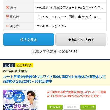
給与
■未経験でも月給30万スタート ■出張手当や住宅手当あり 【東京都・神奈川県】 月給35万円～60万円＋インセンティブ＋賞与＋諸手当 上記月給は、月42時間分の固定残業代（月8万3900円以上）を含
勤務地
【フルリモートワーク｜通勤・出社なし】 ★1人1台社用車貸与 ★転勤なし ★直帰直行OK 【本社】 兵庫県神戸市中央区明石町44 神戸御幸ビル4F ★☆積極採用中☆★ ◆北海道・東北：札幌／福島／
働き方
フルリモートがメイン
求人を見る
検討中に入れる
掲載終了予定日：
2026.08.31
正社員
自己PR不要
株式会社富士薬品
ルート営業♯未経験OK♯ホワイト500に認定♯土日祝休み♯5連休も可
♯残業少なめ♯20代～30代活躍中
★圧倒的知名度で提案＆成約しやすいルート営業
★ 土日祝休み＆残業少なめで私生活も充実！
未経験歓迎
学歴不問
ベテランOK