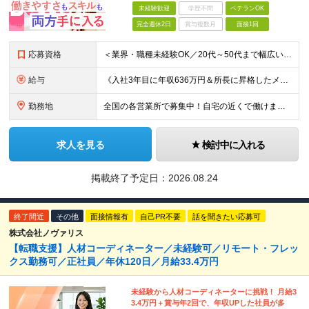
未経験歓迎
学歴不問
ベテランOK
完全週休2日
賞与複数月
面接1回
応募資格
＜業界・職種未経験OK／20代～50代まで幅広い年齢層が活躍中＞ ■普通自動車免許（AT限定可）をお持ちの方 └お客様先へ訪問するため、問題なく運転ができる方を想定しています。 ■高卒以上 ■60歳未
給与
《入社3年目に年収636万円＆所長に昇格したメンバーも！》 ◆月給245,796円～269,205円+営業実績手当+諸手当 ※試用期間3ヶ月(待遇同一) ※固定残業代(22.5時間分/35,796円～
勤務地
全国の各営業所で募集中！自宅の近くで働けます。 ※住所は一部の営業所のみ載せています ★詳細は以下のリンクをご覧ください https://www.fujiyakuhin.co.jp/shop/eig
求人を見る
検討中に入れる
掲載終了予定日：
2026.08.24
終了間近
その他
面接情報有
自己PR不要
話を聞きたい応募可
株式会社ノヴァリス
【転職支援】人材コーディネーター／未経験可／リモート・フレッ
クス勤務可／正社員／年休120日／月給33.4万円
未経験から人材コーディネーターに挑戦！ 月給3
3.4万円＋賞与年2回で、年収UPした社員が多