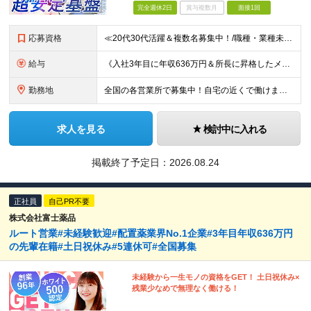
完全週休2日
賞与複数月
面接1回
応募資格
≪20代30代活躍＆複数名募集中！/職種・業種未経験大歓迎/第二新卒OK≫ ◎普通自動車免許（AT限定可）をお持ちの方 └お客様先へ訪問するため、問題なく運転ができる方を想定しています。 ◎高卒以上
給与
《入社3年目に年収636万円＆所長に昇格したメンバーも！》 ◆月給245,796円～269,205円+営業実績手当+諸手当 ※試用期間3ヶ月(待遇同一) ※固定残業代(22.5時間分/35,796円～
勤務地
全国の各営業所で募集中！自宅の近くで働けます。 ※住所は一部の営業所のみ載せています ★詳細は以下のリンクをご覧ください https://www.fujiyakuhin.co.jp/shop/eig
求人を見る
検討中に入れる
掲載終了予定日：
2026.08.24
正社員
自己PR不要
株式会社富士薬品
ルート営業#未経験歓迎#配置薬業界No.1企業#3年目年収636万円
の先輩在籍#土日祝休み#5連休可#全国募集
未経験から一生モノの資格をGET！ 土日祝休み×
残業少なめで無理なく働ける！