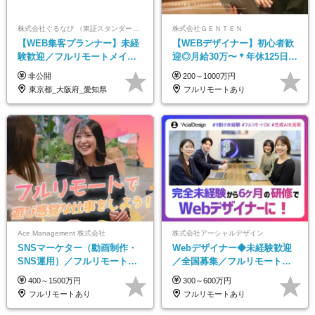
株式会社ぐるなび （東証スタンダード上場）
株式会社ＧＥＮＴＥＮ
【WEB集客プランナー】未経
【WEBデザイナー】初⼼者歓
験歓迎／フルリモートメイン
迎◎⽉給30万〜＊年休125⽇＊
／プライム上場／土日祝休み
在宅OK＆研修あり＊フレック
非公開
200～1000万円
／東京・大阪・名古屋
ス
東京都_大阪府_愛知県
フルリモートあり
Ace Management 株式会社
株式会社アーシャルデザイン
SNSマーケター（動画制作・
Webデザイナー◆未経験歓迎
SNS運用）／フルリモートOK
／全国募集／フルリモート／
／未経験歓迎【モットーは…
最大6ヵ月の実践型研修／月給
400～1500万円
300～600万円
遊び感覚で仕事をする♪】
25万円以上
フルリモートあり
フルリモートあり