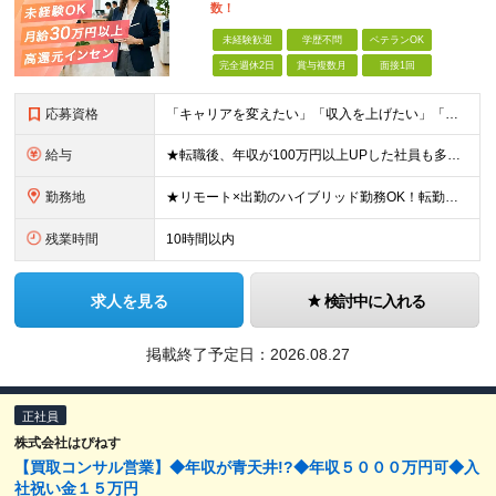
数！
未経験歓迎
学歴不問
ベテランOK
完全週休2日
賞与複数月
面接1回
応募資格
「キャリアを変えたい」「収入を上げたい」「将来に強いスキルを身につけたい」方歓迎！ ・未経験歓迎 ・学歴不問 ・第二新卒歓迎 ＼経験やスキルではなく、“これから”を重視します／ 「今のままでいい
給与
★転職後、年収が100万円以上UPした社員も多数！ 月給33.4万円～45万円＋諸手当＋賞与年2回 ※インセンティブ充実 直近の最高インセンティブ：月50万円 全社員の平均インセンティブ：月10
勤務地
★リモート×出勤のハイブリッド勤務OK！転勤なし！U・Ｉターン歓迎！ 東京、神奈川、埼玉、千葉、愛知、大阪、兵庫、京都、広島、福岡をはじめとする全国各地のプロジェクト先。 プライム上場、グロース上
残業時間
10時間以内
求人を見る
検討中に入れる
掲載終了予定日：
2026.08.27
正社員
株式会社はぴねす
【買取コンサル営業】◆年収が青天井!?◆年収５０００万円可◆入
社祝い金１５万円