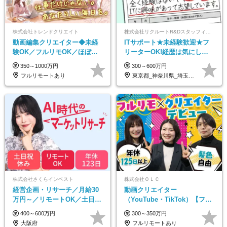
株式会社トレンドクリエイト
株式会社リクルートR&Dスタッフィング【リクルートグループ】
動画編集クリエイター◆未経
ITサポート★未経験歓迎★フ
験OK／フルリモOK／ほぼ定
リーターOK!経歴は気にしな
時帰り／年間休日125日／髪・
くて大丈夫★超大手リクルー
350～1000万円
300～600万円
服・ネイル自由／副業OK
トグループの正社員/sg
フルリモートあり
東京都_神奈川県_埼玉県_千葉県_大阪府…
株式会社さくらインベスト
株式会社ＯＬＣ
経営企画・リサーチ／月給30
動画クリエイター
万円～／リモートOK／土日祝
（YouTube・TikTok）【フレ
休み／生成AIを活用できる方
ックス/フルリモ】未経験OK
400～600万円
300～350万円
歓迎
｜Web研修1年間｜副業OK
大阪府
フルリモートあり