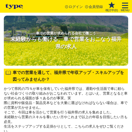
ログイン
会員登録
検討中(
0
)
MENU
車での営業が求められる会社で働こう
未経験からも働ける、車で営業をおこなう福井
県の求人
車での営業を通して、福井県で年収アップ・スキルアップを
図ってみませんか？
かつて県民の75％が車を保有していた福井県では、通勤や生活面で車に頼ら
ない社会づくりの取り組みがおこなわれています。とはいえ、営業となると車
が求められる場面が多々あるのが事実。実
際に資料や販促品・製品見本などを大量に運ばなければならない場合は、車で
の営業が欠かせません。
そこで、今回は車を活かして営業を行う福井県の求人を集めました。
未経験から営業のスキルを養いたい方やこれまで以上の年収を目指したい方も
必見。
生活をステップアップする足掛かりとして、こちらの求人をぜひご覧くださ
い。