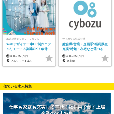
株式会社ＣＯＲＥ ＣＯＤＥ
サイボウズ株式会社
Webデザイナー◆HP制作＊フ
総合職/営業・企画系*福利厚生
ルリモート＆副業OK！年休
充実*時短・在宅など選べる働
128日／基本定時退社／動画編
き方*賞与年2回
350～750万円
450～850万円
集
フルリモートあり
東京都
似ている求人特集
仕事も家庭も充実して幸せ！福井県で働く上場
企業の求人特集