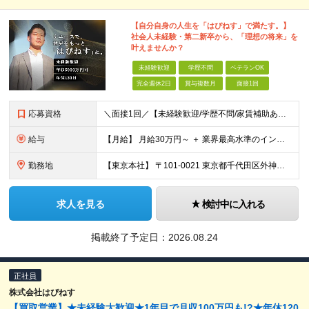
【自分自身の人生を「はぴねす」で満たす。】
社会人未経験・第二新卒から、「理想の将来」を
叶えませんか？
未経験歓迎
学歴不問
ベテランOK
完全週休2日
賞与複数月
面接1回
応募資格
＼面接1回／【未経験歓迎/学歴不問/家賃補助あり】 社会人デビューや、ここからのキャリアアップを実現したい方 人柄を重視した採用を行っています。 書類選考は厳格ではなく、面接は基本1回！ スピーディ
給与
【月給】 月給30万円～ ＋ 業界最高水準のインセンティブ ＋ 各種手当 「稼がせたい」という会社の想いから、還元率は粗利の10～28％に設定。 頑張りがそのまま月収に直結する、嘘のない給与体系です
勤務地
【東京本社】 〒101-0021 東京都千代田区外神田5-2-3 ┗最寄駅：御徒町駅／秋葉原駅 ┗受動喫煙対策：屋内禁煙 ■その他：神奈川県、埼玉県、千葉県や全国への出張もあり ※転居を伴う転勤は
求人を見る
検討中に入れる
掲載終了予定日：
2026.08.24
正社員
株式会社はぴねす
【買取営業】★未経験大歓迎★1年目で月収100万円も!?★年休120