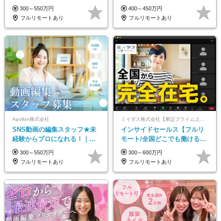
120日*土日祝休み*残業ほぼな
300～550万円
400～450万円
し*育児中社員8割以上
フルリモートあり
フルリモートあり
Apollon株式会社
ミイダス株式会社【東証プライム上場パーソルグループ】
SNS動画の編集スタッフ★未
インサイドセールス【フルリ
経験からプロになれる！｜お
モート/全国どこでも働ける】
うちで働くフルリモート｜残
未経験OK*土日祝休み*残業少
300～550万円
300～600万円
業ゼロで18時退勤◎
なめ*在宅勤務手当あり
フルリモートあり
フルリモートあり