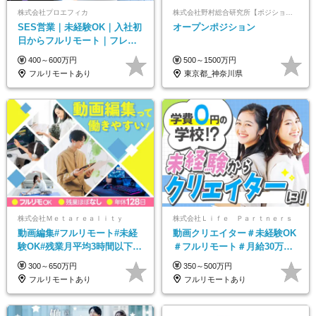
株式会社プロエフィカ
株式会社野村総合研究所【ポジションマッチ登録】
SES営業｜未経験OK｜入社初
オープンポジション
日からフルリモート｜フレッ
クス可｜残業月平均10h以下｜
400～600万円
500～1500万円
事業立ち上げメンバー
フルリモートあり
東京都_神奈川県
株式会社Ｍｅｔａｒｅａｌｉｔｙ
株式会社Ｌｉｆｅ Ｐａｒｔｎｅｒｓ
動画編集#フルリモート#未経
動画クリエイター＃未経験OK
験OK#残業月平均3時間以下#
＃フルリモート＃月給30万～#
土日祝休み#年休128日
髪色・ネイル・服装自由#残業
300～650万円
350～500万円
少なめ#土日祝休み
フルリモートあり
フルリモートあり