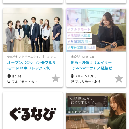
株式会社ストリームライン【ポジションマッチ登録】
株式会社One feat.
オープンポジション◆フルリ
動画・映像クリエイター
モートOK◆フレックス制
（SNSマーケ）／経験ゼロか
ら一流へ／フルリモートOK／
非公開
300～1500万円
月給30万円～／年休130日以上
フルリモートあり
フルリモートあり