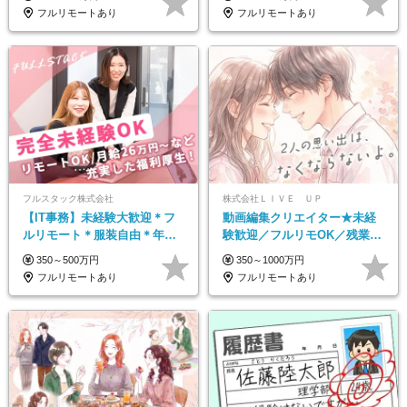
ブ支給/平均年齢33歳
多数★年休最大130日★
フルリモートあり
フルリモートあり
フルスタック株式会社
株式会社ＬＩＶＥ ＵＰ
【IT事務】未経験大歓迎＊フ
動画編集クリエイター★未経
ルリモート＊服装自由＊年休
験歓迎／フルリモOK／残業な
125日以上＊残業なし＊月給26
し／年間休日125日／髪・服・
350～500万円
350～1000万円
万円以上
ネイル自由／研修充実で安心
フルリモートあり
フルリモートあり