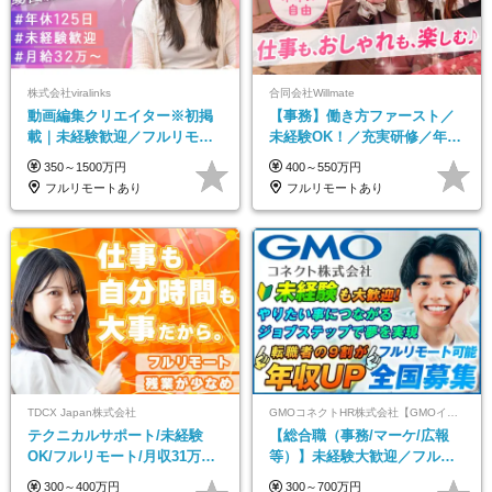
株式会社viralinks
合同会社Willmate
動画編集クリエイター※初掲
【事務】働き方ファースト／
載｜未経験歓迎／フルリモー
未経験OK！／充実研修／年休
トOK／月給32万＋賞与
127日～／残業なし／平均20代
350～1500万円
400～550万円
／リモートOK
フルリモートあり
フルリモートあり
TDCX Japan株式会社
GMOコネクトHR株式会社【GMOインターネットグループ】
テクニカルサポート/未経験
【総合職（事務/マーケ/広報
OK/フルリモート/月収31万円
等）】未経験大歓迎／フルリ
可/月最大3万のインセンティ
モ可で全国募集！年収アップ
300～400万円
300～700万円