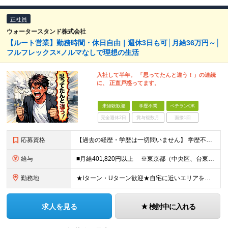
正社員
ウォータースタンド株式会社
【ルート営業】勤務時間・休日自由｜週休3日も可│月給36万円～│
フルフレックス×ノルマなしで理想の生活
入社して半年。 「思ってたんと違う！」の連続
に、 正直戸惑ってます。
未経験歓迎
学歴不問
ベテランOK
完全週休2日
賞与複数月
面接1回
応募資格
【過去の経歴・学歴は一切問いません】 学歴不問・職種未経験歓迎・業種未経験歓迎 第二新卒・ブランクがある方も歓迎 ・普通自動車運転免許（AT限定可）をお持ちの方 Lお客様先へは社用車で訪問しますが
給与
■月給401,820円以上 ※東京都（中央区、台東区、世田谷区、中野区、豊島区） ■月給386,820円以上 ※東京都（23区以外）、神奈川県、愛知県〈名古屋市〉、大阪府、京都府、兵庫県、滋賀県
勤務地
★Iターン・Uターン歓迎★自宅に近いエリアを選べます 東京/大阪/愛知/神奈川/埼玉/福岡/北海道/山形/茨城/群馬/千葉/山梨/岐阜/静岡/長野/富山/石川/福井/三重/滋賀/京都/兵庫/島根/岡山
求人を見る
検討中に入れる