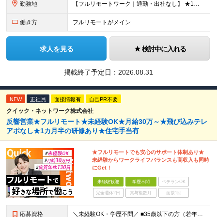
勤務地
【フルリモートワーク｜通勤・出社なし】 ★1人1台社用車貸与 ★転勤なし ★直帰直行OK 【本社】 兵庫県神戸市中央区明石町44 神戸御幸ビル4F ★☆積極採用中☆★ ◆北海道・東北：札幌／福島／
働き方
フルリモートがメイン
求人を見る
検討中に入れる
掲載終了予定日：
2026.08.31
NEW
正社員
面接情報有
自己PR不要
クイック・ネットワーク株式会社
反響営業★フルリモート★未経験OK★月給30万～★飛び込みテレ
アポなし★1カ月半の研修あり★住宅手当有
★フルリモートでも安心のサポート体制あり★
未経験からワークライフバランスも高収入も同時
にGet！
未経験歓迎
学歴不問
ベテランOK
完全週休2日
賞与複数月
面接1回
応募資格
＼未経験OK・学歴不問／ ■35歳以下の方（若年層の長期キャリア形成のため） ■第二新卒OK ■普通自動車免許（AT）をお持ちの方 ▼▽こんな方はぜひご応募ください！▽▼ 「車の運転が好き！」 「地