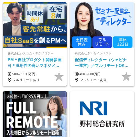
株式会社シスコム・テクノロジー
株式会社さくらインベスト
PM＊自社プロダクト開発参画
配信ディレクター（ウェビナ
可＊汎用性の高いマネジメン
ー運営）／フルリモートOK／
トスキル＊年収1000万以上可
土日祝休み／年休123日／年収
500～1100万円
400～600万円
600万円可
フルリモートあり
フルリモートあり