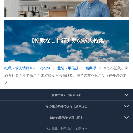
【転勤なし】福井県の求人特集
転職・求人情報サイトのtype
北陸・甲信越
福井県
車での営業が求
められる会社で働こう 未経験からも働ける、車で営業をおこなう福井県の求
人
職種でさらに絞り込む
その他の条件でさらに絞り込む
ほかの勤務地で探し直す
求人掲載・利用規約・お問合せ