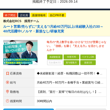
掲載終了予定日：
2026.09.14
終了間近
正社員
面接情報有
自己PR不要
株式会社RCS 採用チーム
ルート営業/売らずに“支える”/月給40万円以上/未経験入社の30～
40代活躍中/ノルマ・新規なし/研修充実
毎月の“売上数字を追いかける”だけが営業じゃな
い。 「信頼」を築く『支える力』を活かしませ
んか？
未経験歓迎
学歴不問
ベテランOK
完全週休2日
賞与複数月
面接1回
応募資格
◆未経験歓迎！経歴・転職回数は一切不問！ ◆異業界出身の30代・40代も活躍中！ ◆U・Iターン希望の方も歓迎（引越費用規定あり） 【応募要件】 ■高卒以上 ■普通自動車運転免許（AT限定可） ■基
給与
月給40万円～60万円＋各種手当＋業績賞与 ◎経験や能力等を考慮し、優遇いたします！ ◎成果により業績賞与を年2回支給します！ 上記月給には、固定残業代として 「60,800円～95,000円（28
勤務地
【原則、"直行・直帰"で毎日の出社はなし！】 東京・埼玉・千葉・神奈川などを中心とした 周辺エリアの現場に「直行・直帰」となります！ ■関東第一第二支部 埼玉県八潮市大字二丁目1142-2 ◎最寄り
残業時間
30時間以内