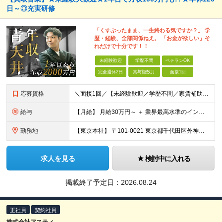
日～◎充実研修
「くすぶったまま、一生終わる気ですか？」 学
歴・経験、全部関係ねえ。 「お金が欲しい」そ
れだけで十分です！！
未経験歓迎
学歴不問
ベテランOK
完全週休2日
賞与複数月
面接1回
応募資格
＼面接1回／【未経験歓迎／学歴不問／家賃補助あり】 社会人デビューや＆収入アップを実現したい方 人柄を重視した採用を行っています。 書類選考は厳格ではなく、面接は基本1回！スピーディに選考を進めてい
給与
【月給】 月給30万円～ ＋ 業界最高水準のインセンティブ ＋ 各種手当 「稼がせたい」という会社の想いから、還元率は粗利の10～28％に設定。 頑張りがそのまま月収に直結する、嘘のない給与体系です
勤務地
【東京本社】 〒101-0021 東京都千代田区外神田5-2-3 ┗最寄駅：御徒町駅／秋葉原駅 ┗受動喫煙対策：屋内禁煙 ■その他：神奈川県、埼玉県、千葉県や全国への出張もあり ※転居を伴う転勤は
求人を見る
検討中に入れる
掲載終了予定日：
2026.08.24
正社員
契約社員