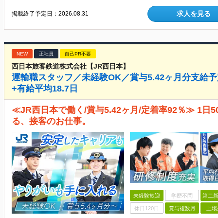
求人を見る
掲載終了予定日：
2026.08.31
NEW
正社員
自己PR不要
西日本旅客鉄道株式会社【JR西日本】
運輸職スタッフ／未経験OK／賞与5.42ヶ月分支給予
+有給平均18.7日
≪JR西日本で働く/賞与5.42ヶ月/定着率92％≫ 1
る、接客のお仕事。
未経験歓迎
学歴不問
第二新
休日120日
賞与複数月
上場