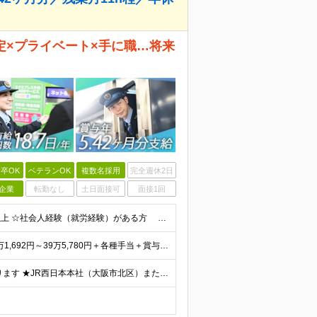
安定×プライベート×手に職…将来
卒OK
ベテランOK
複数名採用
完全週休2日
企業
転勤なし
土日面接可
面接1回
★未経験OK・第二新卒歓迎・20代30代活躍★ ☆高卒以上 ☆社会人経験（就労経験）がある方 業界・ポジション・年数は不問です！ 「誰もが知る大手企業で働きたい」 「1人より、チームで仕事がした
★賞与5.42ヶ月分支給予定あり！ （大卒以上）月給24万1,692円～39万5,780円＋各種手当＋賞与2回 （高卒以上）月給22万2,662円～39万5,780円＋各種手当＋賞与2回 ※上記は2
★U/Iターン歓迎！ご自宅から通える範囲での勤務となります ★JR西日本本社（大阪市北区）または、当社事業エリア内（北陸から北九州まで）の各支社で勤務 ※関西に本社あり※ 〈近畿エリア〉 三重県（