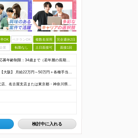
卒OK
ベテランOK
複数名採用
完全週休2日
企業
転勤なし
土日面接可
面接1回
【完全未経験からIT業界に挑戦したい方、大歓迎！】 ●応募年齢制限：34歳まで（若年層の長期キャリア形成を図るため） ★学歴不問・転職回数不問 ★第二新卒・社会人デビューOK 【こんな方を求めていま
【首都圏】 月給23万円～50万円＋各種手当＋決算賞与 【大阪】 月給22万円～50万円＋各種手当＋決算賞与 【愛知】 月給21.5万円～50万円＋各種手当＋決算賞与 【福岡・宮城】 月給20万
【転勤なし／U・Iターン歓迎】 本社（新宿区）、大阪支店、名古屋支店または東京都・神奈川県・千葉県・埼玉県・愛知県・大阪府・福岡県をはじめ、全国のプロジェクト先 ※ご希望を最大限考慮して配属先を決定
検討中に入れる