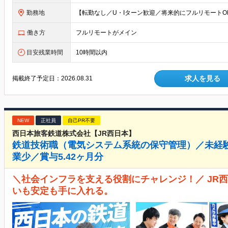
勤務地
働き方
フルリモートがメイン
目安残業時間
10時間以内
求人を見る
掲載終了予定日：
2026.08.31
NEW
正社員
自己PR不要
西日本旅客鉄道株式会社【JR西日本】
鉄道技術職（電気システム系統の保守管理）／未経験
業少／賞与5.42ヶ月分
＼社会インフラを支える役割にチャレンジ！／ JR
いも安定も手に入れる。