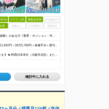
卒OK
ベテランOK
複数名採用
完全週休2日
企業
転勤なし
土日面接可
面接1回
◆未経験・第二新卒OK ◆高卒以上 ◆社会人経験（就労経験）がある方 └業界・ポジション・年数不問 〈20～30代の社員が多数活躍中！〉 若手からベテランまで、さまざまな方が在籍。 前職経験を活かし
★賞与5.42ヶ月分支給予定あり！ （大卒以上）月給24万1,692円～39万5,780円＋各種手当＋賞与2回 （高卒以上）月給22万2,662円～39万5,780円＋各種手当＋賞与2回 ※上記は
★U/Iターン歓迎！ご自宅から通える範囲での勤務となります ★JR西日本本社（大阪市北区）または、当社事業エリア内（北陸から北九州まで）の各支社で勤務 ※関西に本社あり※ 〈近畿エリア〉 三重県（
検討中に入れる
42ヶ月分／残業月11h程／年休