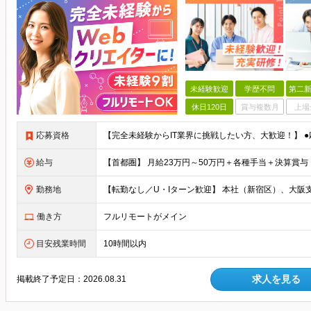
未経験歓迎
学歴不問
第二新
休日120日
賞与複数月
上場
応募資格
給与
勤務地
働き方
フルリモートがメイン
目安残業時間
10時間以内
求人を見る
掲載終了予定日：
2026.08.31