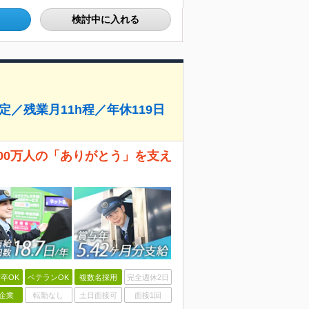
検討中に入れる
定／残業月11h程／年休119日
日500万人の「ありがとう」を支え
卒OK
ベテランOK
複数名採用
完全週休2日
企業
転勤なし
土日面接可
面接1回