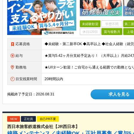
未経験歓迎
学歴不問
第二新
休日120日
賞与複数月
上場
応募資格
給与
勤務地
目安残業時間
20時間以内
求人を見る
掲載終了予定日：
2026.08.31
NEW
正社員
自己PR不要
西日本旅客鉄道株式会社【JR西日本】
線路メンテナンス／未経験OK・正社員募集／賞与5.