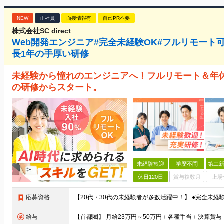
NEW
正社員
面接情報有
自己PR不要
株式会社SC direct
Web開発エンジニア#完全未経験OK#フルリモート可#
長1年の手厚い研修
未経験から憧れのエンジニアへ！フルリモート＆年休1
の研修からスタート。
未経験歓迎
学歴不問
第二新
休日120日
賞与複数月
上場
応募資格
給与