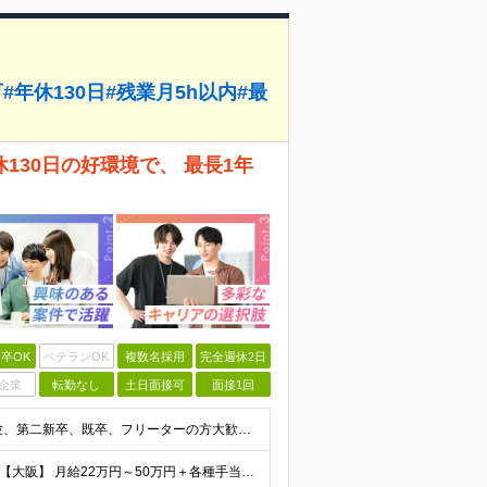
年休130日#残業月5h以内#最
30日の好環境で、 最長1年
卒OK
ベテランOK
複数名採用
完全週休2日
企業
転勤なし
土日面接可
面接1回
【20代・30代の未経験者が多数活躍中！】 ●完全未経験、第二新卒、既卒、フリーターの方大歓迎！ ●学歴・職歴・転職回数・ブランク一切不問 ※34歳までの方（若年層の長期キャリア形成を図るため） ★
【首都圏】 月給23万円～50万円＋各種手当＋決算賞与 【大阪】 月給22万円～50万円＋各種手当＋決算賞与 【愛知】 月給21.5万円～50万円＋各種手当＋決算賞与 【福岡・宮城】 月給20万