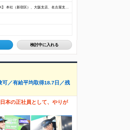
【転勤なし／U・Iターン歓迎／将来的にフルリモートOK】 本社（新宿区）、大阪支店、名古屋支店または東京都・神奈川県・千葉県・埼玉県・愛知県・大阪府・福岡県をはじめ、全国のプロジェクト先 ※ご希望を
検討中に入れる
可／有給平均取得18.7日／残
西日本の正社員として、やりが