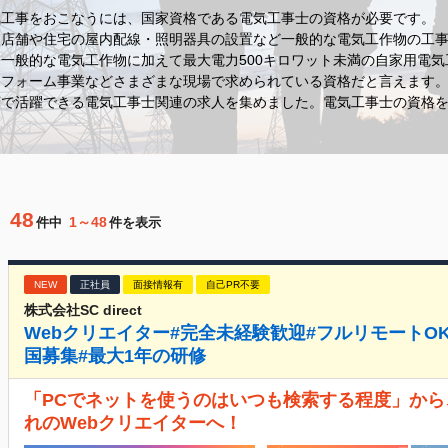
気工事をおこなうには、国家資格である電気工事士の資格が必要です。
、店舗や住宅の屋内配線・照明器具の設置など一般的な電気工作物の工
一般的な電気工作物に加えて最大電力500キロワット未満の自家用電
リフォーム事業などさまざまな現場で求められている資格だと言えます
府で活躍できる電気工事士関連の求人を集めました。電気工事士の資格
48
1～48
件中
件を表示
NEW
正社員
面接情報有
自己PR不要
株式会社SC direct
Webクリエイター#完全未経験歓迎#フルリモートOK#
国募集#最大1年の研修
「PCでネットを使うのはいつも検索する程度」から
れのWebクリエイターへ！