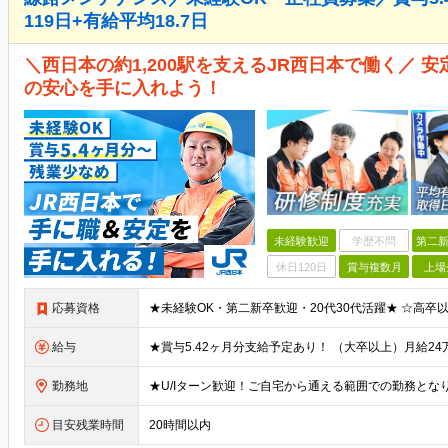
119日+有給平均18.7日
＼西日本の約1,200駅を支えるJR西日本で働く／ 
の安心を手に入れよう！
未経験歓迎
学歴不問
第二新
休日120日
賞与複数月
上場
応募資格
給与
勤務地
目安残業時間
20時間以内