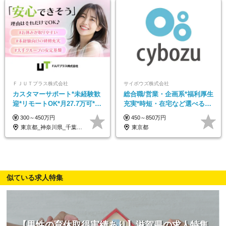
ＦＪＵＴプラス株式会社
サイボウズ株式会社
カスタマーサポート*未経験歓
総合職/営業・企画系*福利厚生
迎*リモートOK*月27.7万可*賞
充実*時短・在宅など選べる働
与年2回*転勤なし*連休
き方*賞与年2回
300～450万円
450～850万円
OK/ZE010232
東京都_神奈川県_千葉県_大阪府_愛知県…
東京都
似ている求人特集
【男性の育休取得実績あり】滋賀県の求人特集