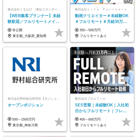
株式会社ぐるなび （東証スタンダード上場）
株式会社Ｌｉｆｅ Ｐａｒｔｎｅｒｓ
【WEB集客プランナー】未経
動画クリエイター＃未経験OK
験歓迎／フルリモートメイン
＃フルリモート＃月給30万～#
／プライム上場／土日祝休み
髪色・ネイル・服装自由#残業
非公開
350～500万円
／東京・大阪・名古屋
少なめ#土日祝休み
東京都_大阪府_愛知県
フルリモートあり
株式会社野村総合研究所【ポジションマッチ登録】
株式会社プロエフィカ
オープンポジション
SES営業｜未経験OK｜入社初
日からフルリモート｜フレッ
クス可｜残業月平均10h以下｜
500～1500万円
400～600万円
事業立ち上げメンバー
東京都_神奈川県
フルリモートあり