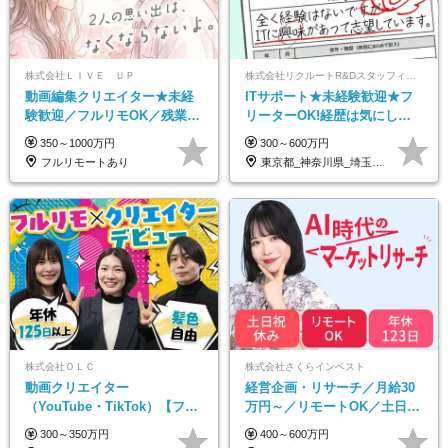
株式会社ＬＩＶＥ ＵＰ
株式会社リクルートR&Dスタッフィング【リクルートグループ】
動画編集クリエイター★未経
ITサポート★未経験歓迎★フ
験歓迎／フルリモOK／残業な
リーターOK!経歴は気にしな
し／年間休日125日／髪・服・
くて大丈夫★超大手リクルー
350～1000万円
300～600万円
ネイル自由／研修充実で安心
トグループの正社員/sg
フルリモートあり
東京都_神奈川県_埼玉県_千葉県_大阪府…
株式会社ＯＬＣ
株式会社さくらインベスト
動画クリエイター
経営企画・リサーチ／月給30
（YouTube・TikTok）【フレ
万円～／リモートOK／土日祝
ックス/フルリモ】未経験OK
休み／生成AIを活用できる方
300～350万円
400～600万円
｜Web研修1年間｜副業OK
歓迎