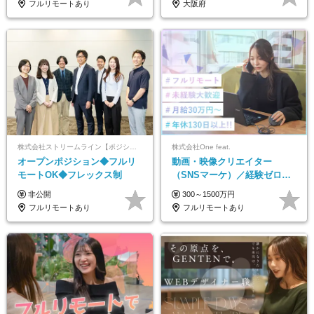
フルリモートあり
大阪府
株式会社ストリームライン【ポジションマッチ登録】
株式会社One feat.
オープンポジション◆フルリ
動画・映像クリエイター
モートOK◆フレックス制
（SNSマーケ）／経験ゼロか
ら一流へ／フルリモートOK／
非公開
300～1500万円
月給30万円～／年休130日以上
フルリモートあり
フルリモートあり