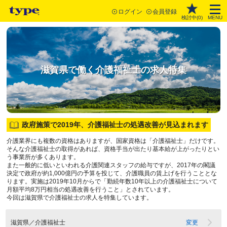
ログイン
会員登録
検討中(
0
)
MENU
滋賀県で働く介護福祉士の求人特集
政府施策で2019年、介護福祉士の処遇改善が見込まれます
介護業界にも複数の資格はありますが、国家資格は「介護福祉士」だけです。
そんな介護福祉士の取得があれば、資格手当が出たり基本給が上がったりとい
う事業所が多くあります。
また一般的に低いといわれる介護関連スタッフの給与ですが、2017年の閣議
決定で政府が約1,000億円の予算を投じて、介護職員の賃上げを行うこととな
ります。実施は2019年10月からで「勤続年数10年以上の介護福祉士について
月額平均8万円相当の処遇改善を行うこと」とされています。
今回は滋賀県で介護福祉士の求人を特集しています。
滋賀県／介護福祉士
変更