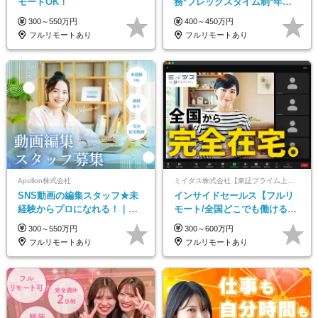
モートOK！
務*フレックスタイム制*年休
120日*土日祝休み*残業ほぼな
300～550万円
400～450万円
し*育児中社員8割以上
フルリモートあり
フルリモートあり
Apollon株式会社
ミイダス株式会社【東証プライム上場パーソルグループ】
SNS動画の編集スタッフ★未
インサイドセールス【フルリ
経験からプロになれる！｜お
モート/全国どこでも働ける】
うちで働くフルリモート｜残
未経験OK*土日祝休み*残業少
300～550万円
300～600万円
業ゼロで18時退勤◎
なめ*在宅勤務手当あり
フルリモートあり
フルリモートあり