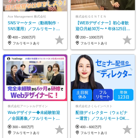
Ace Management 株式会社
株式会社ＧＥＮＴＥＮ
SNSマーケター（動画制作・
【WEBデザイナー】初⼼者歓
SNS運用）／フルリモートOK
迎◎⽉給30万〜＊年休125⽇＊
／未経験歓迎【モットーは…
在宅OK＆研修あり＊フレック
400～1500万円
200～1000万円
遊び感覚で仕事をする♪】
ス
フルリモートあり
フルリモートあり
株式会社アーシャルデザイン
株式会社さくらインベスト
Webデザイナー◆未経験歓迎
配信ディレクター（ウェビナ
／全国募集／フルリモート／
ー運営）／フルリモートOK／
最大6ヵ月の実践型研修／月給
土日祝休み／年休123日／年収
300～600万円
400～600万円
25万円以上
600万円可
フルリモートあり
フルリモートあり