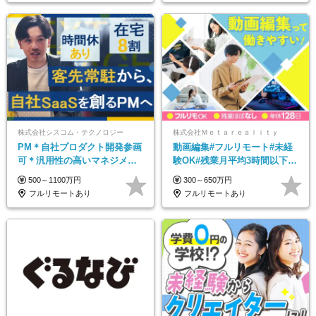
株式会社シスコム・テクノロジー
株式会社Ｍｅｔａｒｅａｌｉｔｙ
PM＊自社プロダクト開発参画
動画編集#フルリモート#未経
可＊汎用性の高いマネジメン
験OK#残業月平均3時間以下#
トスキル＊年収1000万以上可
土日祝休み#年休128日
500～1100万円
300～650万円
フルリモートあり
フルリモートあり