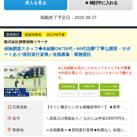
求人を見る
検討中に入れる
掲載終了予定日：
2026.08.27
業務委託
面接情報有
自己PR不要
株式会社損害保険リサーチ
保険調査スタッフ◆未経験OK*30代～60代活躍*丁寧な講習・サポ
ートあり*原則直行直帰／全国募集・業務委託
■人生経験を活かしたセカンドキャリア■ 仕事量
や内容を選んで、あなたらしいスタイルで働けま
す。
未経験歓迎
学歴不問
ベテランOK
完全週休2日
賞与複数月
面接1回
応募資格
【すぐに働きたい方も積極採用中！】 ★業界・職種未経験の方も歓迎…特別な知識は不問です ★年齢不問…40代50代を中心に幅広い年齢層の方が活躍中です ※学歴不問 ≪異業種出身の未経験者も活躍していま
給与
＼高収入の実績あり／ なかには年収1000万円を超えるスペシャリストもいらっしゃいます！ 【完全出来高報酬制】 ★仕事に慣れるまで収入をサポート 1か月目：報酬が通常の2倍 2か月目：報酬が通常の1
勤務地
≪全国募集≫★原則直行直帰★転勤なし 全国に55の拠点を展開していますので、現在お住いの地域で働けます。また、原則直行直帰で調査を行い、レポート作成はご自宅にて行うことができるため、自分のペースで働け