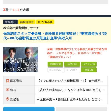
2
件中
1～2
件表示
業務委託
面接情報有
自己PR不要
株式会社損害保険リサーチ
保険調査スタッフ◆金融・保険業界経験者歓迎！*事前講習あり*30
代～60代活躍*調査は原則直行直帰*高収入可
金融・保険業界に少しでも触れた経験が立派な武
器に。 ノルマを手放し、自分のペースで働く
「調査のプロ」へ！
未経験歓迎
学歴不問
ベテランOK
完全週休2日
賞与複数月
面接1回
応募資格
【すぐに働きたい方も積極採用中！】 ★年齢不問…40代50代を中心に幅広い年齢層の方が活躍中です ★金融・保険業界の知識がある方 ★学歴不問 ≪異業種出身の未経験者も活躍しています≫ 調査員の半数以
給与
＼高収入の実績あり／ なかには年収1000万円を超える方もいらっしゃいます！ 【完全出来高報酬制】 ★仕事に慣れるまで収入をサポート 1か月目：報酬が通常の2倍 2か月目：報酬が通常の1.5倍 ※災
勤務地
≪全国募集≫★原則直行直帰★転勤なし 全国に55の拠点を展開していますので、現在お住いの地域で働けます。また、原則直行直帰で調査を行い、レポート作成はご自宅にて行うことができるため、自分のペースで働け