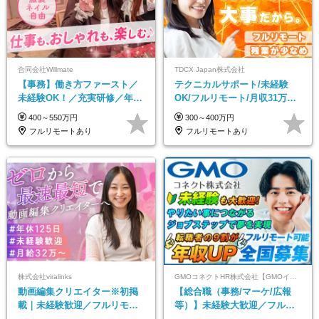
合同会社Willmate
TDCX Japan株式会社
【事務】働き方ファースト／
テクニカルサポート/未経験
未経験OK！／充実研修／年休
OK/フルリモート/月収31万円
127日～／残業なし／平均20代
可/月最大3万のインセンティ
400～550万円
300～400万円
／リモートOK
ブ支給/平均年齢33歳
フルリモートあり
フルリモートあり
株式会社viralinks
GMOコネクトHR株式会社【GMOインターネットグループ】
動画編集クリエイター※初掲
【総合職（事務/マーケ/広報
載｜未経験歓迎／フルリモー
等）】未経験大歓迎／フルリ
トOK／月給32万＋賞与
モ可で全国募集！年収アップ