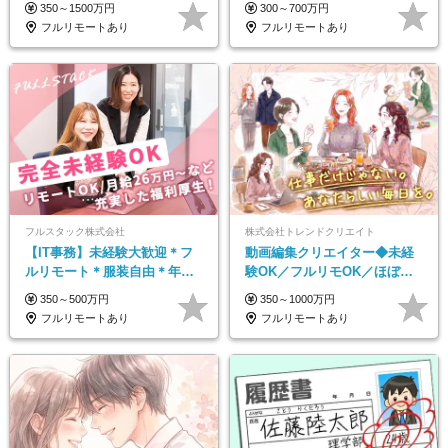
350～1500万円
300～700万円
多数★年休最大130日★
フルリモートあり
フルリモートあり
フルスタック株式会社
株式会社トレンドクリエイト
【IT事務】未経験大歓迎＊フ
動画編集クリエイター◆未経
ルリモート＊服装自由＊年休
験OK／フルリモOK／ほぼ定
125日以上＊残業なし＊月給26
時帰り／年間休日125日／髪・
350～500万円
350～1000万円
万円以上
服・ネイル自由／副業OK
フルリモートあり
フルリモートあり