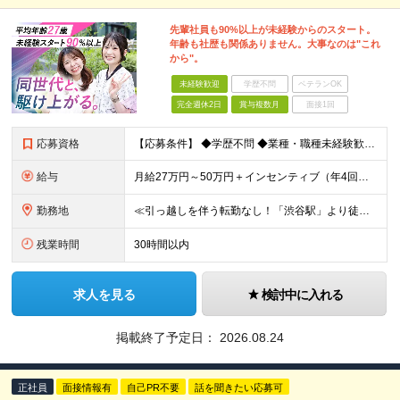
先輩社員も90%以上が未経験からのスタート。
年齢も社歴も関係ありません。大事なのは"これ
から"。
未経験歓迎
学歴不問
ベテランOK
完全週休2日
賞与複数月
面接1回
応募資格
【応募条件】 ◆学歴不問 ◆業種・職種未経験歓迎 ◆35歳以下の方（※若年層の長期キャリア形成のため） ＼入社者の多くが"人と関わる仕事"出身です！／ 「今の環境より、もっと成果にコミットしたい」
給与
月給27万円～50万円＋インセンティブ（年4回／社内規定による）＋業績賞与（年1回） ※固定残業代(月35時間分/58,000円~)を含みます。超過分は別途支給。 ※残業平均時間：25時間以内 ※経験
勤務地
≪引っ越しを伴う転勤なし！「渋谷駅」より徒歩5分≫ 【東京本社】 東京都渋谷区渋谷2丁目16-1 Daiwa渋谷宮益坂ビル5階 (変更の範囲)上記を除く当社関連勤務地
残業時間
30時間以内
求人を見る
検討中に入れる
掲載終了予定日：
2026.08.24
正社員
面接情報有
自己PR不要
話を聞きたい応募可