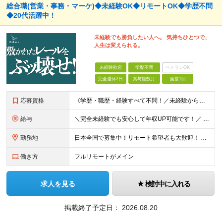
総合職(営業・事務・マーケ)◆未経験OK◆リモートOK◆学歴不問
◆20代活躍中！
未経験でも勝負したい人へ。 気持ちひとつで、
人生は変えられる。
未経験歓迎
学歴不問
ベテランOK
完全週休2日
賞与複数月
面接1回
応募資格
《学歴・職歴・経験すべて不問！／未経験からのチャレンジ大歓迎◎》 ▼こんな気持ち、ひとつでも当てはまる方はぜひ！ □ なにか、人生を変えるきっかけがほしい □ 立ち仕事に疲れて、そろそろ座り仕事がい
給与
＼完全未経験でも安心して年収UP可能です！／ -------------- 【1】営業 月給25万円～80万円＋賞与 【2】事務 月給21万円～50万円＋賞与 【3】マーケ 月給25万円～80万円
勤務地
日本全国で募集中！リモート希望者も大歓迎！ ※クライアントオフィスへの出勤が必要な場合は、 「東京オフィス」または「首都圏・関西圏」になります ※勤務地の選択はご希望を考慮し、転居を伴う転勤はありま
働き方
フルリモートがメイン
求人を見る
検討中に入れる
掲載終了予定日：
2026.08.20