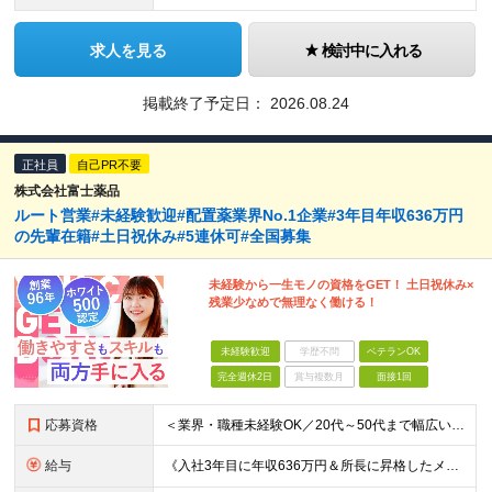
求人を見る
検討中に入れる
掲載終了予定日：
2026.08.24
正社員
自己PR不要
株式会社富士薬品
ルート営業#未経験歓迎#配置薬業界No.1企業#3年目年収636万円
の先輩在籍#土日祝休み#5連休可#全国募集
未経験から一生モノの資格をGET！ 土日祝休み×
残業少なめで無理なく働ける！
未経験歓迎
学歴不問
ベテランOK
完全週休2日
賞与複数月
面接1回
応募資格
＜業界・職種未経験OK／20代～50代まで幅広い年齢層が活躍中＞ ■普通自動車免許（AT限定可）をお持ちの方 └お客様先へ訪問するため、問題なく運転ができる方を想定しています。 ■高卒以上 ■60歳未
給与
《入社3年目に年収636万円＆所長に昇格したメンバーも！》 ◆月給245,796円～269,205円+営業実績手当+諸手当 ※試用期間3ヶ月(待遇同一) ※固定残業代(22.5時間分/35,796円～