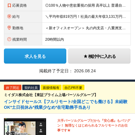
応募資格
◎100％人物や意欲重視の採用 高卒以上 普通自動車第一種運転免許取得者（AT限定可） ★職歴は全く問いません！ 前向きにコツコツと向き合える方であれば結果がついてくるお仕事です。 現職・無職、正社
給与
＼平均年収819万円！社員の最大年収3,131万円／ ＼2人に1人が年収700万円以上／ ＼5人に1人が年収1,000万円以上！／ 固定給だけで、年収524万円も可能！ インセンティブだけでなく固定給
勤務地
＜新オフィスオープン＞ 丸の内支店・八重洲支店 東京都千代田区丸の内1丁目9-1 グラントウキョウノースタワーオフィス40階（東京ヘッドオフィス内） ★東京駅直結の新オフィスで雨にも濡れずに通勤♪
残業時間
20時間以内
求人を見る
検討中に入れる
掲載終了予定日：
2026.08.24
終了間近
契約社員
面接情報有
自己PR不要
ミイダス株式会社【東証プライム上場パーソルグループ】
インサイドセールス【フルリモート/全国どこでも働ける】未経験
OK*土日祝休み*残業少なめ*在宅勤務手当あり
大手パーソルグループだから『安心感』もバツグ
ン！ 無理なくはじめられるフルリモートのお仕
事です★