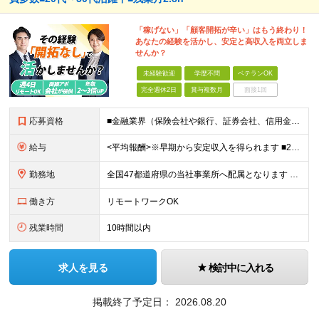
「稼げない」「顧客開拓が辛い」はもう終わり！
あなたの経験を活かし、安定と高収入を両立しま
せんか？
未経験歓迎
学歴不問
ベテランOK
完全週休2日
賞与複数月
面接1回
応募資格
■金融業界（保険会社や銀行、証券会社、信用金庫など）の営業経験をお持ちの方 ■学歴不問 ※第二新卒の方も歓迎します ※直販の保険営業職経験者も多数活躍中。 お客さまへのご提案に集中できる仕組みにより
給与
<平均報酬>※早期から安定収入を得られます ■2年目～：888万円 ■3年目～：960万円 ■4年目～：1028万円 ★成果連動型報酬（営業成績に応じて支給/45時間分固定残業代含む/超過分は別途支
勤務地
全国47都道府県の当社事業所へ配属となります ※居住地や希望の勤務先を考慮します ※リモートワークOK／転勤なし ＜本社＞ 東京都台東区浅草橋1-1-8 FP浅草橋ビル (変更の範囲)上記を除く当
働き方
リモートワークOK
残業時間
10時間以内
求人を見る
検討中に入れる
掲載終了予定日：
2026.08.20