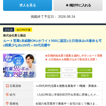
求人を見る
検討中に入れる
掲載終了予定日：
2026.08.24
正社員
自己PR不要
株式会社富士薬品
ルート営業♯未経験OK♯ホワイト500に認定♯土日祝休み♯5連休も可
♯残業少なめ♯20代～30代活躍中
★圧倒的知名度で提案＆成約しやすいルート営業
★ 土日祝休み＆残業少なめで私生活も充実！
未経験歓迎
学歴不問
ベテランOK
完全週休2日
賞与複数月
面接1回
応募資格
≪20代30代活躍＆複数名募集中！/職種・業種未経験大歓迎/第二新卒OK≫ ◎普通自動車免許（AT限定可）をお持ちの方 └お客様先へ訪問するため、問題なく運転ができる方を想定しています。 ◎高卒以上
給与
《入社3年目に年収636万円＆所長に昇格したメンバーも！》 ◆月給245,796円～269,205円+営業実績手当+諸手当 ※試用期間3ヶ月(待遇同一) ※固定残業代(22.5時間分/35,796円～
勤務地
全国の各営業所で募集中！自宅の近くで働けます。 ※住所は一部の営業所のみ載せています ★詳細は以下のリンクをご覧ください https://www.fujiyakuhin.co.jp/shop/eig