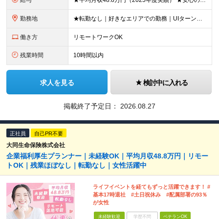
給与
★平均月収48.8万円（2025年度実績） ★安心の固定給＋賞与年2回＋インセンティブ！手当も充実 月給21万円～23万円＋諸手当＋インセンティブ＋賞与年2回 ※給与は年間平均の税込定例給与です。賞
勤務地
★転勤なし｜好きなエリアでの勤務｜UIターン歓迎 全国47都道府県にある支社のいずれかにて勤務していただきます。 ＜募集エリア＞ ◆北海道・東北：北海道/青森/宮城/岩手/秋田/山形/福島
働き方
リモートワークOK
残業時間
10時間以内
求人を見る
検討中に入れる
掲載終了予定日：
2026.08.27
正社員
自己PR不要
大同生命保険株式会社
企業福利厚生プランナー｜未経験OK｜平均月収48.8万円｜リモー
トOK｜残業ほぼなし｜転勤なし｜女性活躍中
ライフイベントを経てもずっと活躍できます！ #
基本17時退社 #土日祝休み #配属部署の93％
が女性
未経験歓迎
学歴不問
ベテランOK