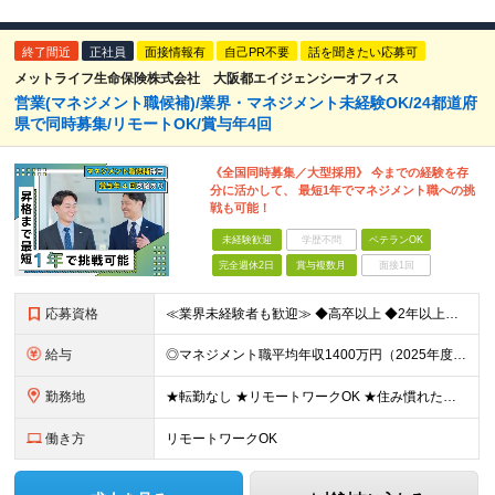
終了間近
正社員
面接情報有
自己PR不要
話を聞きたい応募可
メットライフ生命保険株式会社 大阪都エイジェンシーオフィス
営業(マネジメント職候補)/業界・マネジメント未経験OK/24都道府
県で同時募集/リモートOK/賞与年4回
《全国同時募集／大型採用》 今までの経験を存
分に活かして、 最短1年でマネジメント職への挑
戦も可能！
未経験歓迎
学歴不問
ベテランOK
完全週休2日
賞与複数月
面接1回
応募資格
≪業界未経験者も歓迎≫ ◆高卒以上 ◆2年以上社会人経験がある方 ★業界経験や知識の有無ではなく、 「そのお客さまにとっての最善策を真剣に考える姿勢」や 「お客さまにベストまたはセカンドベストの施
給与
◎マネジメント職平均年収1400万円（2025年度の税込定例給与実績。） 【STEP1】まずはコンサルタントからスタート ◆初任給月給：20万円から35万円＋業績給＋賞与年4回（※個人業績による）
勤務地
★転勤なし ★リモートワークOK ★住み慣れた街で長く働き続けられます！ ■ご希望を考慮した上で勤務地を決定いたします ■地域のお客さまとの長期に亘る信頼関係を重視するため転勤無し。 ■U・Iタ
働き方
リモートワークOK