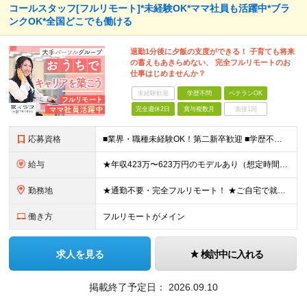
コールスタッフ[フルリモート]*未経験OK*ママ社員も活躍中*ブラ
ンクOK*全国どこでも働ける
退勤1分後に夕飯の支度ができる！ 子育ても将来
の蓄えもあきらめない、 完全フルリモートのお
仕事はじめませんか？
未経験歓迎
学歴不問
ベテランOK
完全週休2日
賞与複数月
面接1回
応募資格
■業界・職種未経験OK！第二新卒歓迎 ■学歴不問 ■営業や販売サービス業・カスタマーサポートなど、顧客折衝経験をお持ちの方 ＜契約更新あり＞ 初回2ヵ月、2回目3ヵ月、3回目以降6ヵ月 ※目標の達
給与
★年収423万〜623万円のモデルあり（想定時間外手当10時間分含む） ★半年に一度ドカンと支給のボーナスあり（半年に1度最大150万円） 月給25万円〜＋各種手当＋インセンティブ ＊リモートワーク
勤務地
★通勤不要・完全フルリモート！ ★ご自宅で就業いただきます ……………………………………… 東京都品川区北品川5-1-18 住友不動産大崎ツインビル東館 ┗JR山手線・埼京線・湘南新宿ライン・りんかい
働き方
フルリモートがメイン
求人を見る
検討中に入れる
掲載終了予定日：
2026.09.10