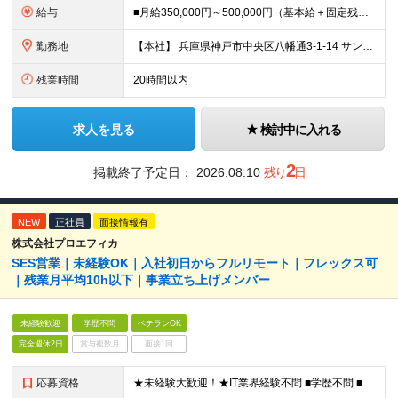
給与
■月給350,000円～500,000円（基本給＋固定残業代＋その他手当）＋インセンティブ ∟基本給268,400円～411,700円 固定残業代57,600円～88,300円（28時間分）
勤務地
【本社】 兵庫県神戸市中央区八幡通3-1-14 サンシポートビル6F ★転居を伴う転勤はありません ＜アクセス＞ ・海岸線「三宮・花時計前駅」より徒歩2分 ・阪神本線「神戸三宮駅」より徒歩6分 ・阪
残業時間
20時間以内
求人を見る
検討中に入れる
2
掲載終了予定日：
2026.08.10
残り
日
NEW
正社員
面接情報有
株式会社プロエフィカ
SES営業｜未経験OK｜入社初日からフルリモート｜フレックス可
｜残業月平均10h以下｜事業立ち上げメンバー
未経験歓迎
学歴不問
ベテランOK
完全週休2日
賞与複数月
面接1回
応募資格
★未経験大歓迎！★IT業界経験不問 ■学歴不問 ■未経験OK ★人材業界での経験や、SES経験をお持ちの方は優遇します ≪こんな方は今すぐご応募ください≫ □自由度の高い働き方がしたい □誰かの役