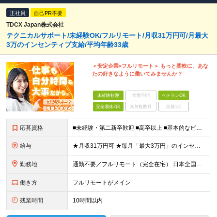
正社員
自己PR不要
TDCX Japan株式会社
テクニカルサポート/未経験OK/フルリモート/月収31万円可/月最大
3万のインセンティブ支給/平均年齢33歳
＜安定企業×フルリモート＞ もっと柔軟に。あな
たの好きなように働いてみませんか？
未経験歓迎
学歴不問
ベテランOK
完全週休2日
賞与複数月
面接1回
応募資格
■未経験・第二新卒歓迎 ■高卒以上 ■基本的なビジネスマナーがある方(敬語表現や対人接客経験など) ■スマホ、タブレットなど、ある程度理解や簡単なサポートができる方 例） ・家電量販店の販売経験
給与
★月収31万円可 ★毎月「最大3万円」のインセンティブあり 月給266,228円～＋スキル手当（15,000円）＋インセンティブ（月最大3万円） ※月給例（月額最大額）：281,228 円＋残業代発
勤務地
通勤不要／フルリモート（完全在宅） 日本全国47都道府県のお住まいで働けます！ ※転勤はありません 【本社】 神奈川県横浜市神奈川区金港町1‐7 横浜ダイヤビル 本社所在地：神奈川県
働き方
フルリモートがメイン
残業時間
10時間以内