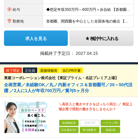
給与
◆想定年収350万円～600万円＋歩合給 【首都圏・東海・関西】 月給29.2万円～ （固定給25万円＋定額歩合給4万2千円、固定残業手当月約57時間分9万2700円含む） 【その他】 月給27.
勤務地
首都圏、関西圏を中心とした全国各地の拠点 【首都圏・東海・関西】 東京、千葉、埼玉、神奈川、茨城、愛知、三重、岐阜、静岡、大阪、京都、奈良、滋賀、兵庫 【その他】 栃木、群馬、北海道、宮城、新潟、
求人を見る
検討中に入れる
掲載終了予定日：
2027.04.15
終了間近
正社員
面接情報有
自己PR不要
東建コーポレーション株式会社【東証プライム・名証プレミア上場】
企画営業／未経験OK／丸ノ内新オフィス＆首都圏可／20～50代活
躍 ／2人に1人が年収700万円／賞与5ヶ月分
＼高収入と働きやすさをばっちり両立♪／ 東証上
場企業で理想の働き方をしませんか？
未経験歓迎
学歴不問
ベテランOK
完全週休2日
賞与複数月
面接1回