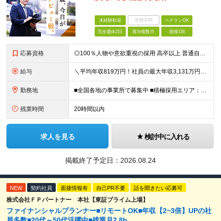
未経験歓迎
学歴不問
ベテランOK
完全週休2日
賞与複数月
面接1回
応募資格
◎100％人物や意欲重視の採用 高卒以上 普通自動車第一種運転免許取得者（AT限定可） ★職歴は全く問いません！ 前向きにコツコツと向き合える方であれば結果がついてくるお仕事です。 現職・無職、正社
給与
＼平均年収819万円！社員の最大年収3,131万円／ ＼2人に1人が年収700万円以上／ ＼5人に1人が年収1,000万円以上！／ 固定給だけで、年収524万円も可能！ インセンティブだけでなく固定給
勤務地
■全国各地の事業所で募集中 ■積極採用エリア：東京・神奈川・埼玉・千葉・愛知 ※希望の勤務地で働ける！通勤可能な事業所を選定していきます ※地元に戻って働きたいUターン希望者も歓迎します！ ※社用車を
残業時間
20時間以内
求人を見る
検討中に入れる
掲載終了予定日：
2026.08.24
NEW
契約社員
面接情報有
自己PR不要
話を聞きたい応募可
株式会社ＦＰパートナー 本社【東証プライム上場】
ファイナンシャルプランナー■リモートOK■年収【2~3倍】UPの社
員多数■20代～50代活躍中■残業月2.8h