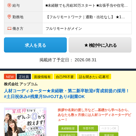
給与
■未経験でも月給30万スタート ■出張手当や住宅手当あり 【東京都・神奈川県】 月給35万円～60万円＋インセンティブ＋賞与＋諸手当 上記月給は、月42時間分の固定残業代（月8万3900円以上）を含
勤務地
【フルリモートワーク｜通勤・出社なし】 ★1人1台社用車貸与 ★転勤なし ★直帰直行OK 【本社】 兵庫県神戸市中央区明石町44 神戸御幸ビル4F ★☆積極採用中☆★ ◆北海道・東北：札幌／福島／
働き方
フルリモートがメイン
求人を見る
検討中に入れる
掲載終了予定日：
2026.08.31
NEW
正社員
面接情報有
自己PR不要
話を聞きたい応募可
株式会社 アップコム
人材コーディネーター★未経験・第二新卒歓迎#育成前提の採用！
#土日祝休み#残業月5h#OJTあり#副業OK
挨拶や名刺の渡し方など…基礎から学べるから、
あなたも数ヶ月後には人材コーディネーターデビ
ュー！
未経験歓迎
学歴不問
ベテランOK
完全週休2日
賞与複数月
面接1回