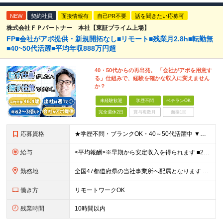
NEW
契約社員
面接情報有
自己PR不要
話を聞きたい応募可
株式会社ＦＰパートナー 本社【東証プライム上場】
FP■会社がアポ提供・新規開拓なし■リモート■残業月2.8h■転勤無
■40~50代活躍■平均年収888万円超
40・50代からの再出発。 「会社がアポを用意す
る」仕組みで、経験を確かな収入に変えません
か？
未経験歓迎
学歴不問
ベテランOK
完全週休2日
賞与複数月
面接1回
応募資格
★学歴不問・ブランクOK・40～50代活躍中 ▼以下いずれかのご経験をお持ちの方 ■金融業界（保険会社や銀行、証券会社、信用金庫など）での就業経験 ■何かしらの営業経験をお持ちの方 ※ブランクのある方
給与
<平均報酬>※早期から安定収入を得られます ■2年目～：888万円 ■3年目～：960万円 ■4年目～：1028万円 ★成果連動型報酬（営業成績に応じて支給/45時間分固定残業代含む/超過分は別途支
勤務地
全国47都道府県の当社事業所へ配属となります ※居住地や希望の勤務先を考慮します ※リモートワークOK／転勤なし ＜本社＞ 東京都台東区浅草橋1-1-8 FP浅草橋ビル (変更の範囲)上記を除く当
働き方
リモートワークOK
残業時間
10時間以内