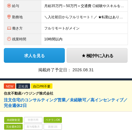
給与
月給35万円～50万円＋交通費 ◎経験やスキルを考慮し、最大限優遇します ◎上記月給は固定残業代月40時間分(月10万9,375～)を含みます。残業時間が超過した場合はその分追加支給します ◎試用期
勤務地
＼入社初日からフルリモート！／ ★転勤はありません ★お客様先を訪問するときなどは直行直帰可 ■本社 東京都品川区西五反田3丁目15-6 リードシー目黒不動前ビル1-04 ※(変更の範囲)上記を
働き方
フルリモートがメイン
残業時間
10時間以内
求人を見る
検討中に入れる
掲載終了予定日：
2026.08.31
NEW
正社員
自己PR不要
住友不動産ハウジング株式会社
注文住宅のコンサルティング営業／未経験可／高インセンティブ／
完全週休2日
未経験歓迎
学歴不問
ベテランOK
完全週休2日
賞与複数月
面接1回