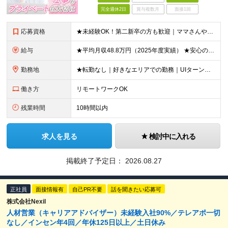
完全週休2日
賞与複数月
面接1回
応募資格
★未経験OK！第二新卒の方も歓迎｜ママさんやブランクありの方など、20～50代女性が多数活躍中♪ ◆高卒以上 ◆社会人経験をお持ちの方 - 業界・業種・職種・経験年数は問いません。 «こんな方が
給与
★平均月収48.8万円（2025年度実績） ★安心の固定給＋賞与年2回＋インセンティブ！手当も充実 月給21万円～23万円＋諸手当＋インセンティブ＋賞与年2回 ※給与は年間平均の税込定例給与です。賞
勤務地
★転勤なし｜好きなエリアでの勤務｜UIターン歓迎 全国47都道府県にある支社のいずれかにて勤務していただきます。 ＜募集エリア＞ ◆北海道・東北：北海道/青森/宮城/岩手/秋田/山形/福島
働き方
リモートワークOK
残業時間
10時間以内
求人を見る
検討中に入れる
掲載終了予定日：
2026.08.27
正社員
面接情報有
自己PR不要
話を聞きたい応募可
株式会社Nexil
人材営業（キャリアアドバイザー）未経験入社90%／テレアポ一切
なし／インセン年4回／年休125日以上／土日休み