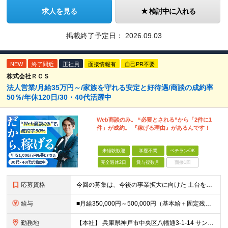
求人を見る
検討中に入れる
掲載終了予定日：
2026.09.03
NEW
終了間近
正社員
面接情報有
自己PR不要
株式会社ＲＣＳ
法人営業/月給35万円～/家族を守れる安定と好待遇/商談の成約率
50％/年休120日/30・40代活躍中
Web商談のみ。 “必要とされる”から「2件に1
件」が成約。 『稼げる理由』があるんです！
未経験歓迎
学歴不問
ベテランOK
完全週休2日
賞与複数月
面接1回
応募資格
今回の募集は、今後の事業拡大に向けた 土台を築いていくための"増員"募集です。 急な欠員や業務過多が理由の急募ではなく、 先を見据えた『育成前提』の採用なので、 少しでも興味があればぜひご応募くださ
給与
■月給350,000円～500,000円（基本給＋固定残業代＋その他手当）＋インセンティブ ∟基本給268,400円～411,700円 固定残業代57,600円～88,300円（28時間分）
勤務地
【本社】 兵庫県神戸市中央区八幡通3-1-14 サンシポートビル6F ★転居を伴う転勤はありません ＜アクセス＞ ・海岸線「三宮・花時計前駅」より徒歩2分 ・阪神本線「神戸三宮駅」より徒歩6分 ・阪