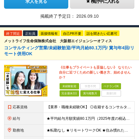
求人を見る
検討中に入れる
掲載終了予定日：
2026.09.10
終了間近
正社員
面接情報有
自己PR不要
話を聞きたい応募可
メットライフ生命保険株式会社 大阪都エイジェンシーオフィス
コンサルティング営業/未経験歓迎/平均月給80.1万円/ 賞与年4回/リ
モート併用OK
《仕事もプライベートも妥協しない》 なりたい
自分に近づくための新しい働き方、始めません
か？
未経験歓迎
学歴不問
ベテランOK
完全週休2日
賞与複数月
面接1回
応募資格
【業界・職種未経験OK】 ◎在籍するコンサルタントの多くが中途入社 ◎前職は介護士・アパレル店員・事務員など、未経験・異業種からの転職者90％以上！ ◎金融や保険の知識も不問 ◆高卒以上 ◆社会人経
給与
★平均給与月額実績80.1万円（2025年度の税込定例給与実績となります） ◆初任給月給：20万円から35万円＋業績給＋賞与年4回（※個人業績による） ※初任給内訳／基本給10万円＋初期補給10万
勤務地
★転勤なし ★リモートワークOK ★住み慣れた街で長く働き続けられます！ ■ご希望を考慮した上で勤務地を決定いたします ■地域のお客さまとの長期に亘る信頼関係を重視するため転勤無し。 ■U・Iタ