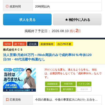
残業時間
20時間以内
求人を見る
検討中に入れる
2
掲載終了予定日：
2026.08.10
残り
日
NEW
終了間近
正社員
面接情報有
自己PR不要
株式会社ＲＣＳ
法人営業/月給35万円～/Web商談のみで成約率50％/年休120
日/30・40代活躍中/転勤なし
汗だくになる夏も、凍えるような冬も。 当社
は、企業訪問をしなくても「成約率50％」なんで
す。
未経験歓迎
学歴不問
ベテランOK
完全週休2日
賞与複数月
面接1回
応募資格
今回の募集は、今後の事業拡大に向けた 土台を築いていくための"増員"募集です。 急な欠員や業務過多が理由の急募ではなく、 先を見据えた『育成前提』の採用なので、 少しでも興味があればぜひご応募くださ