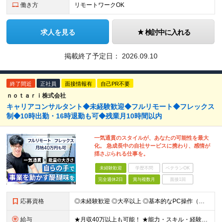
働き方
リモートワークOK
求人を見る
検討中に入れる
掲載終了予定日：
2026.09.10
終了間近
正社員
面接情報有
自己PR不要
ｎｏｔａｒｉ株式会社
キャリアコンサルタント◆未経験歓迎◆フルリモート◆フレックス
制◆10時出勤・16時退勤も可◆残業月10時間以内
一気通貫のスタイルが、あなたの可能性を最大
化。 急成長中の自社サービスに携わり、感情が
揺さぶられる仕事を。
未経験歓迎
学歴不問
ベテランOK
完全週休2日
賞与複数月
面接1回
応募資格
◎未経験歓迎 ◎大卒以上 ◎基本的なPC操作（メール・Google Workspace等）ができる方 ★第二新卒の方も歓迎！ 【こんな方にピッタリです】 ◎丁寧な調整やサポートが得意 ◎成長企業で裁
給与
★月収40万以上も可能！ ★能力・スキル・経験を考慮した年収額を設定します ■月給20万円～40万円＋決算賞与 ※経験・スキルを考慮のうえ決定します ※給与にはみなし残業代40時間分を含む。そのほか