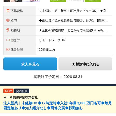
応募資格
＼未経験・第二新卒・正社員デビューOK／ ★育成前提の採用を実施中！ ■経歴・ブランク不問 ■学歴不問 ≪≪特別なスキルや経験は必要なし！≫≫ 当社では人柄重視の採用を実施しています。 働く先輩社員
給与
◆正社員／契約社員※給与前払いもOK♪ 【関東（一都三県）】 月給25万円～ ※固定残業代（月20時間分／月3万2383円）を含む。超過分は別途支給。 ※試用期間中の給与は月給23万円～ 【関東（北
勤務地
★全国47都道府県、どこからでも勤務OK ★転勤なし！腰を据えて活躍◎ ★マイカー通勤OK（拠点による） ★業務に慣れたら、ゆくゆくはリモート併用やフルリモートも可能 全国のお客様先にて勤務していた
働き方
リモートワークOK
残業時間
10時間以内
求人を見る
検討中に入れる
掲載終了予定日：
2026.08.31
NEW
契約社員
ＡＩＧ損害保険株式会社
法人営業｜未経験OK◆17時定時◆入社3年目で800万円も可◆毎月
固定給あり◆知人紹介なし◆研修充実◆転勤無し