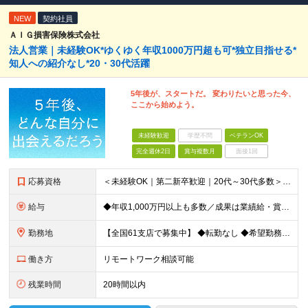
NEW
契約社員
ＡＩＧ損害保険株式会社
法人営業｜未経験OK*ゆくゆく年収1000万円超も可*独立目指せる*
知人への紹介なし*20・30代活躍
5年後が、スタートだ。 変わりたいと思った今、
ここから始めよう。
未経験歓迎
学歴不問
ベテランOK
完全週休2日
賞与複数月
面接1回
応募資格
＜未経験OK｜第二新卒歓迎｜20代～30代多数＞ ◆業界未経験・営業未経験がほとんどです！ ◆高卒以上 ━━━━━━━━ 育成前提の採用です！ ━━━━━━━━ 「稼ぎたい」「経営者になりたい」など
給与
◆年収1,000万円以上も多数／成果は業績給・賞与に反映 ◆年収例1,233円／30代・4年目 月給24万4,094円～33万5,000円＋業績給＋賞与年2回（業績による） ※給与は配属エリアによ
勤務地
【全国61支店で募集中】 ◆転勤なし ◆希望勤務地を選べる ◆U・Iターンも歓迎です ----- 契約期間中は転勤がありません。 お住まいの地域でキャリアを築くことができます！ ----- ■北海道／
働き方
リモートワーク相談可能
残業時間
20時間以内