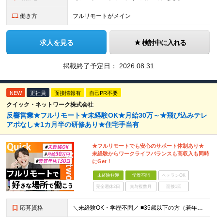
働き方
フルリモートがメイン
求人を見る
検討中に入れる
掲載終了予定日：
2026.08.31
NEW
正社員
面接情報有
自己PR不要
クイック・ネットワーク株式会社
反響営業★フルリモート★未経験OK★月給30万～★飛び込みテレ
アポなし★1カ月半の研修あり★住宅手当有
★フルリモートでも安心のサポート体制あり★
未経験からワークライフバランスも高収入も同時
にGet！
未経験歓迎
学歴不問
ベテランOK
完全週休2日
賞与複数月
面接1回
応募資格
＼未経験OK・学歴不問／ ■35歳以下の方（若年層の長期キャリア形成のため） ■第二新卒OK ■普通自動車免許（AT）をお持ちの方 ▼▽こんな方はぜひご応募ください！▽▼ 「車の運転が好き！」 「地