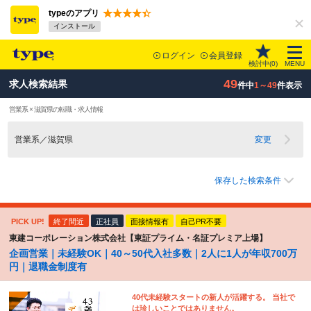
typeのアプリ
インストール
ログイン
会員登録
検討中(
0
)
MENU
49
求人検索結果
件中
1～49
件表示
営業系 × 滋賀県の転職・求人情報
営業系／滋賀県
変更
保存した検索条件
PICK UP!
終了間近
正社員
面接情報有
自己PR不要
東建コーポレーション株式会社【東証プライム・名証プレミア上場】
企画営業｜未経験OK｜40～50代入社多数｜2人に1人が年収700万
円｜退職金制度有
40代未経験スタートの新人が活躍する。 当社で
は珍しいことではありません。