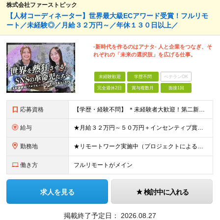
株式会社ファーストピック
【人材コーディネーター】世界最大級ECアワード受賞！フルリモ
ート／未経験◎／月給３２万円～／年休１３０日以上／
-新時代を作るのはアナタ- 人と企業をつなぎ、そ
れぞれの「未来の選択肢」を広げる仕事。
未経験歓迎
学歴不問
ベテランOK
完全週休2日
賞与複数月
面接1回
応募資格
【学歴・経験不問】 ＊未経験者大歓迎！第二新卒歓迎/充実研修/WEB面接可能＊ 「 営業ってなんとなく難しそう・・・ 」 「 AIとかSNSなんて分からない・・・ 」 という未経験の方でも安心して
給与
★月給３２万円～５０万円＋インセンティブ賞与＋決算賞与★ （30時間の固定残業代、一律月54,750円を含む。超過分は支給） ※経験・スキルを考慮の上、決定 ※昇給：随時あり 【インセンティブについ
勤務地
★リモートワーク実施中（プロジェクトによる） ※一部フルリモートあり 【本社】 東京都千代田区五番町4-8 日立五番町ビル 5F 【その他勤務先】 ・北海道札幌市中央区大通東 ・宮城県仙台市青葉区
働き方
フルリモートがメイン
求人を見る
検討中に入れる
掲載終了予定日：
2026.08.27