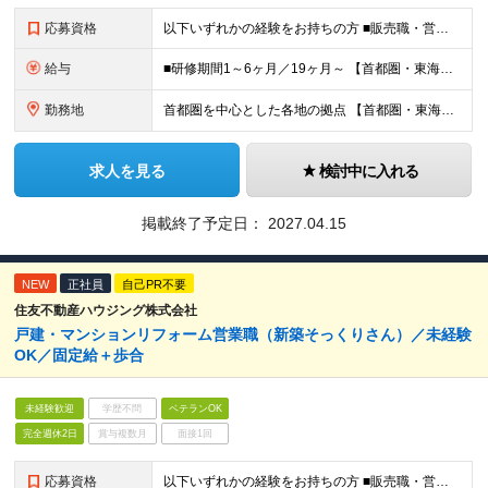
応募資格
以下いずれかの経験をお持ちの方 ■販売職・営業職での顧客への提案経験をお持ちの方 ■建築関連の知識をお持ちの方
給与
■研修期間1～6ヶ月／19ヶ月～ 【首都圏・東海・関西】 月給29万2千円～ (固定給25万円+定額歩合給4万2千円、固定残業手当月約58時間分9万2700円含む) 【その他】 月給27万1千円～
勤務地
首都圏を中心とした各地の拠点 【首都圏・東海・関西】 東京、千葉、埼玉、神奈川、茨城、愛知、三重、岐阜、静岡、大阪、京都、奈良、滋賀、兵庫 【その他】 栃木、群馬、北海道、宮城、新潟、岡山、広島、
求人を見る
検討中に入れる
掲載終了予定日：
2027.04.15
NEW
正社員
自己PR不要
住友不動産ハウジング株式会社
戸建・マンションリフォーム営業職（新築そっくりさん）／未経験
OK／固定給＋歩合
未経験歓迎
学歴不問
ベテランOK
完全週休2日
賞与複数月
面接1回
応募資格
以下いずれかの経験をお持ちの方 ■販売職・営業職での顧客への提案経験をお持ちの方 ■建築関連の知識をお持ちの方