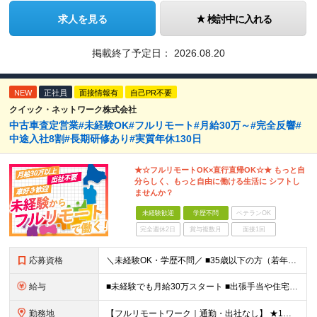
求人を見る
検討中に入れる
掲載終了予定日：
2026.08.20
NEW
正社員
面接情報有
自己PR不要
クイック・ネットワーク株式会社
中古車査定営業#未経験OK#フルリモート#月給30万～#完全反響#
中途入社8割#長期研修あり#実質年休130日
★☆フルリモートOK×直行直帰OK☆★ もっと自
分らしく、もっと自由に働ける生活に シフトし
ませんか？
未経験歓迎
学歴不問
ベテランOK
完全週休2日
賞与複数月
面接1回
応募資格
＼未経験OK・学歴不問／ ■35歳以下の方（若年層の長期キャリア形成のため） ■第二新卒OK ■普通自動車免許（AT）をお持ちの方 ▼▽こんな方はぜひご応募ください！▽▼ 「車の運転が好き！」 「地
給与
■未経験でも月給30万スタート ■出張手当や住宅手当あり 【東京都・神奈川県】 月給35万円～60万円＋インセンティブ＋賞与＋諸手当 上記月給は、月42時間分の固定残業代（月8万3900円以上）を含
勤務地
【フルリモートワーク｜通勤・出社なし】 ★1人1台社用車貸与 ★転勤なし ★直帰直行OK 【本社】 兵庫県神戸市中央区明石町44 神戸御幸ビル4F ★☆積極採用中☆★ ◆北海道・東北：札幌／福島／