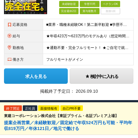
未経験歓迎
学歴不問
ベテランOK
完全週休2日
賞与複数月
面接1回
応募資格
■業界・職種未経験OK！第二新卒歓迎 ■学歴不問 ■営業や販売サービス業・カスタマーサポートなど、顧客折衝経験をお持ちの方 ＜契約更新あり＞ 初回2ヵ月、2回目3ヵ月、3回目以降6ヵ月 ※目標の達
給与
★年収423万〜623万円のモデルあり（想定時間外手当10時間分含む） ★半年に一度ドカンと支給のボーナスあり（半年に1度最大150万円） 月給25万円〜＋各種手当＋インセンティブ ＊リモートワーク
勤務地
★通勤不要・完全フルリモート！ ★ご自宅で就業いただきます ……………………………………… 東京都品川区北品川5-1-18 住友不動産大崎ツインビル東館 ┗JR山手線・埼京線・湘南新宿ライン・りんかい
働き方
フルリモートがメイン
求人を見る
検討中に入れる
掲載終了予定日：
2026.09.10
終了間近
正社員
面接情報有
自己PR不要
東建コーポレーション株式会社【東証プライム・名証プレミア上場】
提案企画営業／未経験歓迎／固定給で年収524万円も可能・平均年
収819万円／年休121日／地元で働ける