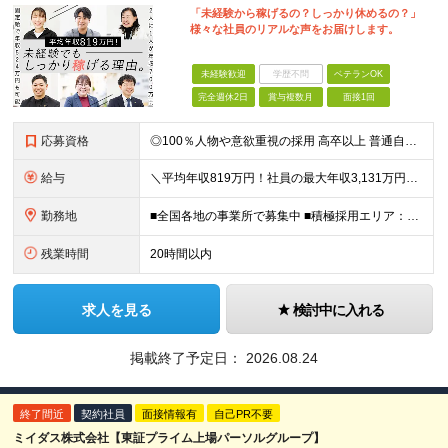
「未経験から稼げるの？しっかり休めるの？」
様々な社員のリアルな声をお届けします。
未経験歓迎
学歴不問
ベテランOK
完全週休2日
賞与複数月
面接1回
応募資格
◎100％人物や意欲重視の採用 高卒以上 普通自動車第一種運転免許取得者（AT限定可） ★職歴は全く問いません！ 前向きにコツコツと向き合える方であれば結果がついてくるお仕事です。 現職・無職、正社
給与
＼平均年収819万円！社員の最大年収3,131万円／ 固定給だけで、年収524万円も可能！ インセンティブだけでなく固定給でもしっかり稼げる仕組みです！ 【入社初年度】 年収400万～550万円＋イ
勤務地
■全国各地の事業所で募集中 ■積極採用エリア：東京・神奈川・埼玉・千葉・愛知 ※希望の勤務地で働ける！通勤可能な事業所を選定していきます ※地元に戻って働きたいUターン希望者も歓迎します！ ※社用車を
残業時間
20時間以内
求人を見る
検討中に入れる
掲載終了予定日：
2026.08.24
終了間近
契約社員
面接情報有
自己PR不要
ミイダス株式会社【東証プライム上場パーソルグループ】