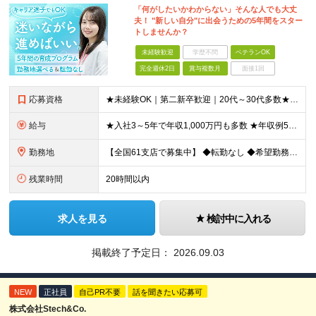
「何がしたいかわからない」そんな人でも大丈
夫！ "新しい自分"に出会うための5年間をスター
トしませんか？
未経験歓迎
学歴不問
ベテランOK
完全週休2日
賞与複数月
面接1回
応募資格
★未経験OK｜第二新卒歓迎｜20代～30代多数★ ┗業界未経験者、営業未経験がほとんどです！ ★高卒以上 ━━━━━━━━ 育成前提の採用です！ ━━━━━━━━ 「稼ぎたい」「経営者になりたい」な
給与
★入社3～5年で年収1,000万円も多数 ★年収例523万円／20代・2年目 月給24万4,094円～33万5,000円＋業績給＋賞与年2回（業績による） ※給与は配属エリアによって異なります ※
勤務地
【全国61支店で募集中】 ◆転勤なし ◆希望勤務地を選べる ◆U・Iターンも歓迎です ----- 契約期間中は転勤がありません。 お住まいの地域でキャリアを築くことができます！ ----- ■北海道／
残業時間
20時間以内
求人を見る
検討中に入れる
掲載終了予定日：
2026.09.03
NEW
正社員
自己PR不要
話を聞きたい応募可
株式会社Stech&Co.