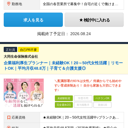
勤務地
全国の各営業所で募集中！自宅の近くで働けます。 ※住所は一部の営業所のみ載せています ★詳細は以下のリンクをご覧ください https://www.fujiyakuhin.co.jp/shop/eig
求人を見る
検討中に入れる
掲載終了予定日：
2026.08.24
正社員
自己PR不要
大同生命保険株式会社
企業福利厚生プランナー｜未経験OK！20～50代女性活躍｜リモー
トOK｜平均月収48.8万｜子育て＆介護支援◎
＼配属部署の93％は女性／ 何歳からでも始めや
すい育成体制あり！ 自分も家族も大切にできま
す♪
未経験歓迎
学歴不問
ベテランOK
完全週休2日
賞与複数月
面接1回
応募資格
★未経験OK｜20～50代女性活躍中♪ブランクありの方・ママさんも活躍中 ◆高卒以上 ◆社会人経験をお持ちの方 - 業界・業種・職種・経験年数は問いません。 «こんな方が応募＆入社しています！»